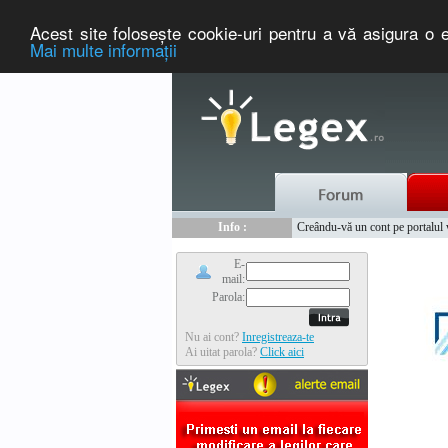
Acest site foloseşte cookie-uri pentru a vă asigura o e
Mai multe informaţii
Nou :
Legex.ro - portal de legislati
Info :
Creându-vă un cont pe portalul ww
Info :
www.tntauto.ro - Managementul 
E-
mail:
Parola:
Nu ai cont?
Inregistreaza-te
Ai uitat parola?
Click aici