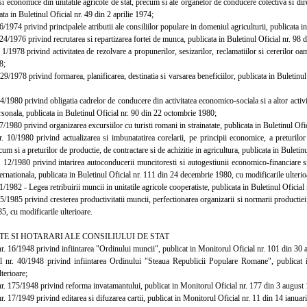
si economice din unitatile agricole de stat, precum si ale organelor de conducere colectiva si dire
ata in Buletinul Oficial nr. 49 din 2 aprilie 1974;
1974 privind principalele atributii ale consiliilor populare in domeniul agriculturii, publicata in
/1976 privind recrutarea si repartizarea fortei de munca, publicata in Buletinul Oficial nr. 98
1978 privind activitatea de rezolvare a propunerilor, sesizarilor, reclamatiilor si cererilor oam
8;
/1978 privind formarea, planificarea, destinatia si varsarea beneficiilor, publicata in Buletinu
1980 privind obligatia cadrelor de conducere din activitatea economico-sociala si a altor activita
rsonala, publicata in Buletinul Oficial nr. 90 din 22 octombrie 1980;
1980 privind organizarea excursiilor cu turisti romani in strainatate, publicata in Buletinul Ofi
0/1980 privind actualizarea si imbunatatirea corelarii, pe principii economice, a preturilor d
ecum si a preturilor de productie, de contractare si de achizitie in agricultura, publicata in Bulet
2/1980 privind intarirea autoconducerii muncitoresti si autogestiunii economico-financiare si 
rnationala, publicata in Buletinul Oficial nr. 111 din 24 decembrie 1980, cu modificarile ulterio
1982 - Legea retribuirii muncii in unitatile agricole cooperatiste, publicata in Buletinul Oficial n
1985 privind cresterea productivitatii muncii, perfectionarea organizarii si normarii productiei 
, cu modificarile ulterioare.
TE SI HOTARARI ALE CONSILIULUI DE STAT
 16/1948 privind infiintarea "Ordinului muncii", publicat in Monitorul Oficial nr. 101 din 30 a
r. 40/1948 privind infiintarea Ordinului "Steaua Republicii Populare Romane", publicat i
lterioare;
. 175/1948 privind reforma invatamantului, publicat in Monitorul Oficial nr. 177 din 3 august 1
 17/1949 privind editarea si difuzarea cartii, publicat in Monitorul Oficial nr. 11 din 14 ianuari