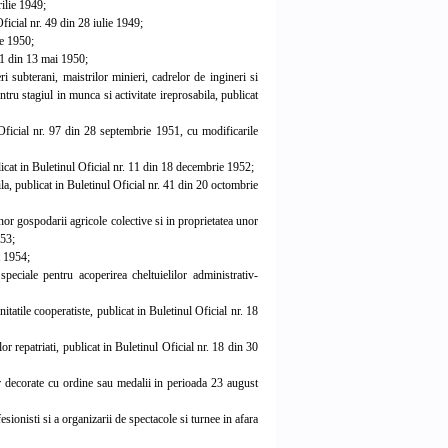
ilie 1949;
ficial nr. 49 din 28 iulie 1949;
ie 1950;
41 din 13 mai 1950;
ubterani, maistrilor minieri, cadrelor de ingineri si
ru stagiul in munca si activitate ireprosabila, publicat
Oficial nr. 97 din 28 septembrie 1951, cu modificarile
cat in Buletinul Oficial nr. 11 din 18 decembrie 1952;
a, publicat in Buletinul Oficial nr. 41 din 20 octombrie
or gospodarii agricole colective si in proprietatea unor
953;
t 1954;
eciale pentru acoperirea cheltuielilor administrativ-
atile cooperatiste, publicat in Buletinul Oficial nr. 18
r repatriati, publicat in Buletinul Oficial nr. 18 din 30
 decorate cu ordine sau medalii in perioada 23 august
sionisti si a organizarii de spectacole si turnee in afara