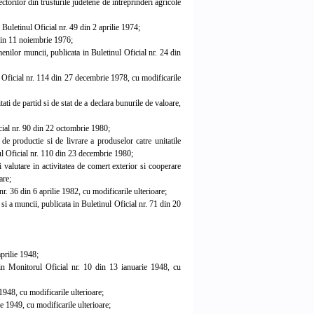
ctorilor din trusturile judetene de intreprinderi agricole
 Buletinul Oficial nr. 49 din 2 aprilie 1974;
 din 11 noiembrie 1976;
enilor muncii, publicata in Buletinul Oficial nr. 24 din
l Oficial nr. 114 din 27 decembrie 1978, cu modificarile
ti de partid si de stat de a declara bunurile de valoare,
cial nr. 90 din 22 octombrie 1980;
e productie si de livrare a produselor catre unitatile
inul Oficial nr. 110 din 23 decembrie 1980;
valutare in activitatea de comert exterior si cooperare
are;
r. 36 din 6 aprilie 1982, cu modificarile ulterioare;
si a muncii, publicata in Buletinul Oficial nr. 71 din 20
prilie 1948;
n Monitorul Oficial nr. 10 din 13 ianuarie 1948, cu
948, cu modificarile ulterioare;
e 1949, cu modificarile ulterioare;