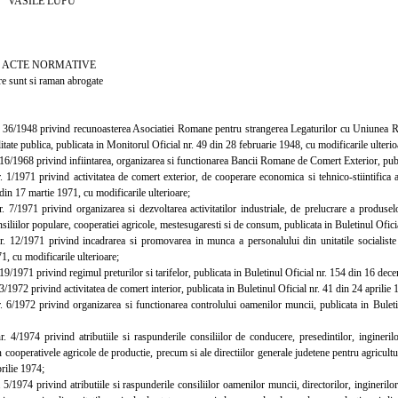
LE LUPU
NORMATIVE
 si raman abrogate
6/1948 privind recunoasterea Asociatiei Romane pentru strangerea Legaturilor cu Uniunea R
ilitate publica, publicata in Monitorul Oficial nr. 49 din 28 februarie 1948, cu modificarile ulterio
6/1968 privind infiintarea, organizarea si functionarea Bancii Romane de Comert Exterior, publi
/1971 privind activitatea de comert exterior, de cooperare economica si tehnico-stiintifica a
 din 17 martie 1971, cu modificarile ulterioare;
1971 privind organizarea si dezvoltarea activitatilor industriale, de prelucrare a produselor a
siliilor populare, cooperatiei agricole, mestesugaresti si de consum, publicata in Buletinul Oficia
2/1971 privind incadrarea si promovarea in munca a personalului din unitatile socialiste d
, cu modificarile ulterioare;
/1971 privind regimul preturilor si tarifelor, publicata in Buletinul Oficial nr. 154 din 16 dece
1972 privind activitatea de comert interior, publicata in Buletinul Oficial nr. 41 din 24 aprilie 1
/1972 privind organizarea si functionarea controlului oamenilor muncii, publicata in Buletin
1974 privind atributiile si raspunderile consiliilor de conducere, presedintilor, inginerilor s
cooperativele agricole de productie, precum si ale directiilor generale judetene pentru agricultur
prilie 1974;
1974 privind atributiile si raspunderile consiliilor oamenilor muncii, directorilor, inginerilor se