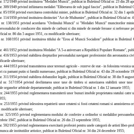
 172/1949 privind instituirea "Medaliei Muncii", publicat in Buletinul Oficial nr. 23 din 28 apr
 309/1949 privind infiintarea medaliei "Eliberarea de sub jugul fascist", publicat in Buletinul O
 85/1950 privind exercitarea controlului minier, publicat in Buletinul Oficial nr. 32 din 1 april
 114/1950 privind instituirea distinctiei "Act de Multumire", publicat in Buletinul Oficial nr. 
. 138/1951 privind acordarea "Ordinului Muncii" si "Medaliei Muncii" muncitorilor minieri s
personalului de conducere din minele de carbuni si din minele de metale feroase si neferoase pent
ficial nr. 86 din 5 august 1951, cu modificarile ulterioare;
. 168/1951 privind instituirea titlului de "Erou al Muncii Socialiste" publicat in Buletinul 
. 461/1952 privind instituirea Medaliei "A 5-a aniversare a Republicii Populare Romane", publi
 416/1953 privind stabilirea drepturilor personalului navigant profesionist din aeronautica civil
icarile ulterioare;
 444/1953 privind transmiterea unor terenuri agricole - rezerve de stat - in folosinta vesnica un
ri cu pamant putin si familii numeroase, publicat in Buletinul Oficial nr. 43 din 28 octombrie 1
 311/1954 privind stabilirea dobanzilor legale, publicat in Buletinul Oficial nr. 38 din 9 augus
. 517/1954 privind desfiintarea unor taxe de timbru si autorizarea stabilirii unor taxe sp
le organelor arbitrale departamentale, publicat in Buletinul Oficial nr. 1 din 12 ianuarie 1955;
 244/1955 privind reglementarea transmiterii unor bunuri imobile proprietatea statului catre unit
1955;
 253/1955 privind inlesnirea repatrierii unor cetateni si fosti cetateni romani si amnistierea celo
 modificarile ulterioare;
. 325/1955 privind reglementarea modului de conferire a ordinelor si medaliilor persoanelor
brie 1947, publicat in Buletinul Oficial nr. 26 din 23 septembrie 1955;
 592/1955 privind reglementarea exercitarii profesiei pentru unele categorii de artisti liber-profe
munca ale institutiilor artistice, publicat in Buletinul Oficial nr. 34 din 24 decembrie 1955;