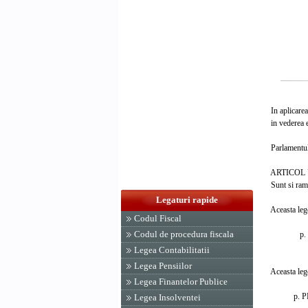
In aplicarea 
in vederea eli
Parlamentul 
ARTICOL 
Sunt si raman
Legaturi rapide
Aceasta lege a
Codul Fiscal
Codul de procedura fiscala
p. PRES
RADU
Legea Contabilitatii
Legea Pensiilor
Aceasta lege 
Legea Finantelor Publice
p. PRESE
Legea Insolventei