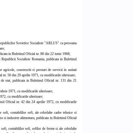
epublicilor Sovietice Socialiste "ARLUS" ca persoana
are;
cata in Buletinul Oficial nr. 80 din 22 iunie 1968;
 Republicii Socialiste Romania, publicata in Buletinul
gricole, constructii si prestari de servicii in unitati
l nr. 50 din 29 aprilie 1971, cu modificarile ulterioare;
e stat, publicata in Buletinul Oficial nr. 131 din 21
mbrie 1971, cu modificarile ulterioare;
972, cu modificarile ulterioare;
ul Oficial nr. 42 din 24 aprilie 1972, cu modificarile
efi, contabililor sefi, ale celorlalte cadre tehnice si
a si industrie alimentara, publicata in Buletinul Oficial
fi, contabililor sefi, sefilor de ferme si ale celorlalte