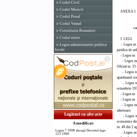
VASI
Codul Civil
Codul Muncii
ANEXA 1
Codul Penal
ACTE 
Codul Vamal
care sunt
Constitutia Romaniei
Codul rutier
I. LEGI
- Legea nr. 3
Legea administratiei publice
locale
juridica de ut
- Legea nr. 1
- Legea nr. 1
Oficial nr. 33
- Legea nr. 7/
apartinand con
- Legea nr. 1
octombrie 1971
- Legea nr. 19
- Legea nr. 3/
- Legea nr. 6
ulterioare;
Legături cu alte acte
- Legea nr. 4/
economice din 
A modificat:
nr. 49 din 2 a
Legea 7 1998 abrogă Decretul-lege
- Legea nr. 5/
123 1990