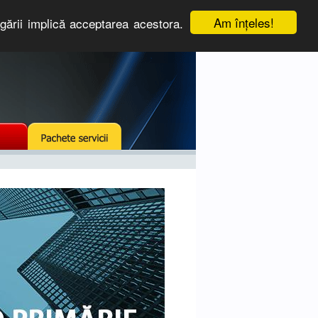
Am înţeles!
igării implică acceptarea acestora.