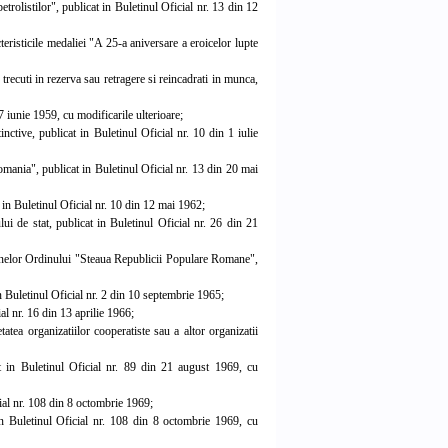
trolistilor", publicat in Buletinul Oficial nr. 13 din 12
risticile medaliei "A 25-a aniversare a eroicelor lupte
recuti in rezerva sau retragere si reincadrati in munca,
 iunie 1959, cu modificarile ulterioare;
nctive, publicat in Buletinul Oficial nr. 10 din 1 iulie
mania", publicat in Buletinul Oficial nr. 13 din 20 mai
t in Buletinul Oficial nr. 10 din 12 mai 1962;
i de stat, publicat in Buletinul Oficial nr. 26 din 21
nelor Ordinului "Steaua Republicii Populare Romane",
 Buletinul Oficial nr. 2 din 10 septembrie 1965;
l nr. 16 din 13 aprilie 1966;
tea organizatiilor cooperatiste sau a altor organizatii
 in Buletinul Oficial nr. 89 din 21 august 1969, cu
ial nr. 108 din 8 octombrie 1969;
n Buletinul Oficial nr. 108 din 8 octombrie 1969, cu