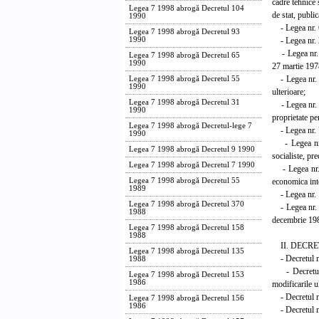
cadre tehnice 
Legea 7 1998 abrogă Decretul 104
de stat, public
1990
- Legea nr. 6/
Legea 7 1998 abrogă Decretul 93
- Legea nr. 24
1990
- Legea nr. 1/
Legea 7 1998 abrogă Decretul 65
1990
27 martie 197
- Legea nr. 29
Legea 7 1998 abrogă Decretul 55
1990
ulterioare;
Legea 7 1998 abrogă Decretul 31
- Legea nr. 4/
1990
proprietate pe
Legea 7 1998 abrogă Decretul-lege 7
- Legea nr. 7/
1990
- Legea nr. 1
Legea 7 1998 abrogă Decretul 9 1990
socialiste, pr
Legea 7 1998 abrogă Decretul 7 1990
- Legea nr. 1
economica inte
Legea 7 1998 abrogă Decretul 55
1989
- Legea nr. 1/
Legea 7 1998 abrogă Decretul 370
- Legea nr. 5/
1988
decembrie 1985
Legea 7 1998 abrogă Decretul 158
1988
II. DECRE
Legea 7 1998 abrogă Decretul 135
- Decretul nr.
1988
- Decretul n
Legea 7 1998 abrogă Decretul 153
1986
modificarile u
- Decretul nr
Legea 7 1998 abrogă Decretul 156
1986
- Decretul nr.