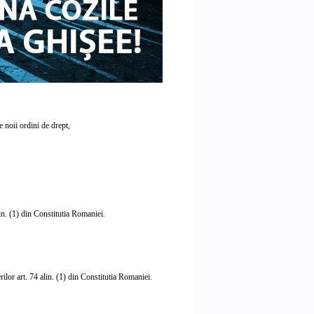
 noii ordini de drept,
in. (1) din Constitutia Romaniei.
lor art. 74 alin. (1) din Constitutia Romaniei.