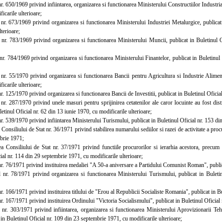
 650/1969 privind infiintarea, organizarea si functionarea Ministerului Constructiilor Industrial
icarile ulterioare;
. 673/1969 privind organizarea si functionarea Ministerului Industriei Metalurgice, publicat
lterioare;
. 783/1969 privind organizarea si functionarea Ministerului Muncii, publicat in Buletinul O
. 784/1969 privind organizarea si functionarea Ministerului Finantelor, publicat in Buletinul 
. 55/1970 privind organizarea si functionarea Bancii pentru Agricultura si Industrie Alimenta
icarile ulterioare;
 125/1970 privind organizarea si functionarea Bancii de Investitii, publicat in Buletinul Oficial
. 287/1970 privind unele masuri pentru sprijinirea cetatenilor ale caror locuinte au fost distr
letinul Oficial nr. 62 din 13 iunie 1970, cu modificarile ulterioare;
. 539/1970 privind infiintarea Ministerului Turismului, publicat in Buletinul Oficial nr. 153 d
nsiliului de Stat nr. 36/1971 privind stabilirea numarului sediilor si razei de activitate a procur
brie 1971;
onsiliului de Stat nr. 37/1971 privind functiile procurorilor si ierarhia acestora, precum s
ial nr. 114 din 29 septembrie 1971, cu modificarile ulterioare;
. 76/1971 privind instituirea medaliei "A 50-a aniversare a Partidului Comunist Roman", publica
. 78/1971 privind organizarea si functionarea Ministerului Turismului, publicat in Buletin
 166/1971 privind instituirea titlului de "Erou al Republicii Socialiste Romania", publicat in Bu
 167/1971 privind instituirea Ordinului "Victoria Socialismului", publicat in Buletinul Oficial
. 303/1971 privind infiintarea, organizarea si functionarea Ministerului Aprovizionarii Teh
 in Buletinul Oficial nr. 109 din 23 septembrie 1971, cu modificarile ulterioare;