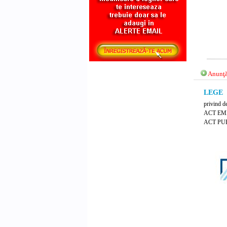
Anunţă
LEGE N
privind d
ACT EM
ACT PUB