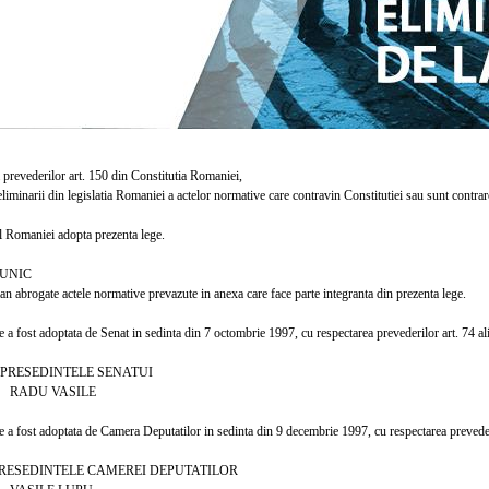
prevederilor art. 150 din Constitutia Romaniei,
minarii din legislatia Romaniei a actelor normative care contravin Constitutiei sau sunt contrare
Romaniei adopta prezenta lege.
UNIC
 abrogate actele normative prevazute in anexa care face parte integranta din prezenta lege.
 fost adoptata de Senat in sedinta din 7 octombrie 1997, cu respectarea prevederilor art. 74 al
EDINTELE SENATUI
 VASILE
a fost adoptata de Camera Deputatilor in sedinta din 9 decembrie 1997, cu respectarea prevederi
DINTELE CAMEREI DEPUTATILOR