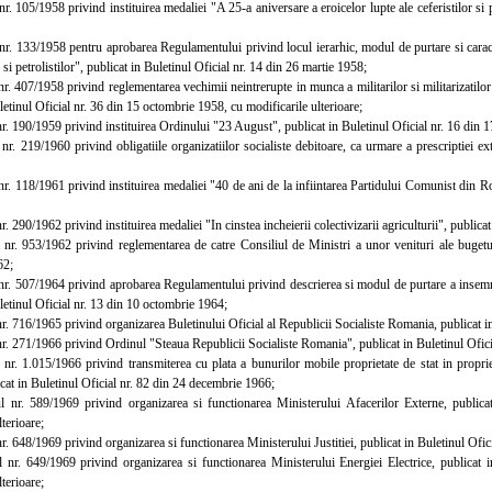
 105/1958 privind instituirea medaliei "A 25-a aniversare a eroicelor lupte ale ceferistilor si pe
. 133/1958 pentru aprobarea Regulamentului privind locul ierarhic, modul de purtare si caracte
r si petrolistilor", publicat in Buletinul Oficial nr. 14 din 26 martie 1958;
 407/1958 privind reglementarea vechimii neintrerupte in munca a militarilor si militarizatilor t
letinul Oficial nr. 36 din 15 octombrie 1958, cu modificarile ulterioare;
 190/1959 privind instituirea Ordinului "23 August", publicat in Buletinul Oficial nr. 16 din 17
 219/1960 privind obligatiile organizatiilor socialiste debitoare, ca urmare a prescriptiei exti
. 118/1961 privind instituirea medaliei "40 de ani de la infiintarea Partidului Comunist din Ro
 290/1962 privind instituirea medaliei "In cinstea incheierii colectivizarii agriculturii", publica
. 953/1962 privind reglementarea de catre Consiliul de Ministri a unor venituri ale bugetulu
62;
. 507/1964 privind aprobarea Regulamentului privind descrierea si modul de purtare a insem
letinul Oficial nr. 13 din 10 octombrie 1964;
 716/1965 privind organizarea Buletinului Oficial al Republicii Socialiste Romania, publicat in
. 271/1966 privind Ordinul "Steaua Republicii Socialiste Romania", publicat in Buletinul Oficia
. 1.015/1966 privind transmiterea cu plata a bunurilor mobile proprietate de stat in proprieta
icat in Buletinul Oficial nr. 82 din 24 decembrie 1966;
r. 589/1969 privind organizarea si functionarea Ministerului Afacerilor Externe, publicat
lterioare;
 648/1969 privind organizarea si functionarea Ministerului Justitiei, publicat in Buletinul Ofic
. 649/1969 privind organizarea si functionarea Ministerului Energiei Electrice, publicat i
lterioare;