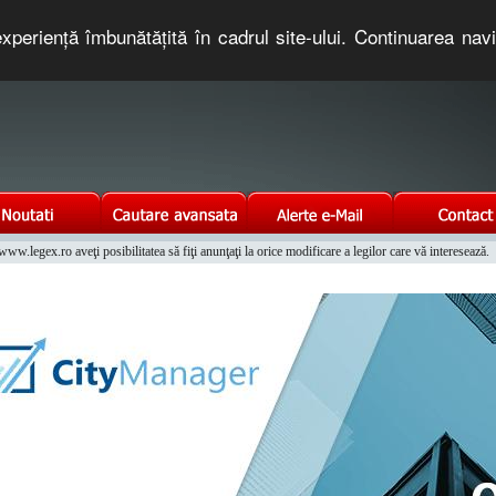
xperienţă îmbunătăţită în cadrul site-ului. Continuarea nav
e romaneasca. Un serviciu oferit gratuit de TNT COMPUTERS
w.legex.ro aveţi posibilitatea să fiţi anunţaţi la orice modificare a legilor care vă interesează.
Integrat al Parcului Auto