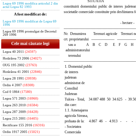
SITUATIA
Legea 69 1996 modifica articolul 2 din
constituirii domeniului public de interes judetea
actul Legea 82 1993
societatile comerciale constituite prin desfiintarea 
A fost modificat de:
Legea 69 1996 modificat de Legea 69
- hectare -
1996
-----------------------------------------------------------
Legea 69 1996 promulgat de Decretul
Nr. Denumirea Terenuri agricole Terenuri ne
269 1996
crt. proprietarului ------------------- ------------
Cele mai căutate legi
sau a A B C D E F G H I g
administratorului
Legea 40 2011
(24597)
terenului
Hotărârea 73 2006
(24027)
-----------------------------------------------------------
OUG 195 2002
(23763)
1. Domeniul public
de interes
Hotărârea 41 2001
(22846)
judetean
Legea 28 1991
(20938)
administrat de
Ordin 4 2007
(18308)
Consiliul
Cod 0 1864
(17580)
Judetean
Legea 571 2003
(16960)
Tulcea - Total, 34.087 488 50 34.625 - 39.56
din care:
Legea 263 2010
(16584)
1.1. Amenajarea
Legea 287 2009
(16428)
agricola Sireasa,
Legea 215 2001
(16405)
preluata de la: 4.867 46 - 4.913 - - -
Rectificare 155 2016
(16316)
- Societatea
Comerciala
Ordin 1917 2005
(15021)