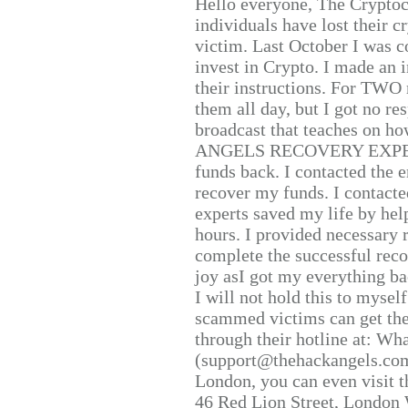
Hello everyone, The Cryptocu
individuals have lost their c
victim. Last October I was 
invest in Crypto. I made an i
their instructions. For TWO 
them all day, but I got no re
broadcast that teaches on h
ANGELS RECOVERY EXPERT. H
funds back. I contacted the 
recover my funds. I contact
experts saved my life by hel
hours. I provided necessary 
complete the successful reco
joy asI got my everything bac
I will not hold this to myself
scammed victims can get the
through their hotline at: W
(support@thehackangels.com
London, you can even visit th
46 Red Lion Street, London