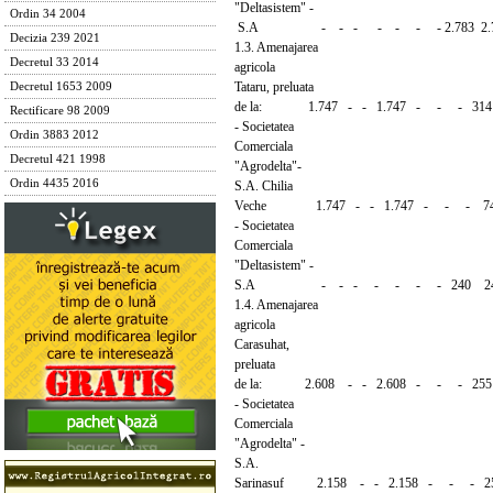
"Deltasistem" -
Ordin 34 2004
S.A - - - - - - - 2.783 2.783
Decizia 239 2021
1.3. Amenajarea
Decretul 33 2014
agricola
Tataru, preluata
Decretul 1653 2009
de la: 1.747 - - 1.747 - - - 314 
Rectificare 98 2009
- Societatea
Ordin 3883 2012
Comerciala
Decretul 421 1998
"Agrodelta"-
Ordin 4435 2016
S.A. Chilia
Veche 1.747 - - 1.747 - - - 74
- Societatea
Comerciala
"Deltasistem" -
S.A - - - - - - - 240 24
1.4. Amenajarea
agricola
Carasuhat,
preluata
de la: 2.608 - - 2.608 - - - 255 
- Societatea
Comerciala
"Agrodelta" -
S.A.
Sarinasuf 2.158 - - 2.158 - - - 25