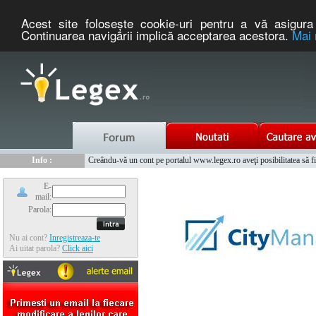
Acest site foloseşte cookie-uri pentru a vă asigura 
Continuarea navigării implică acceptarea acestora.
Mai 
Nou :
Legex.ro - portal de legislatie romaneasca. Un serviciu oferit g
Info :
Creându-vă un cont pe portalul www.legex.ro aveţi posibilitatea să fiţi
Info :
www.tntauto.ro - Managementul Integrat al Parcului Auto
E-
mail:
Parola:
Nu ai cont?
Inregistreaza-te
Ai uitat parola?
Click aici