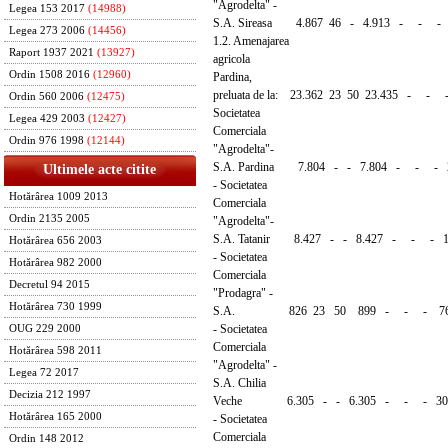
"Agrodelta" -
Legea 153 2017
(14988)
S.A. Sireasa 4.867 46 - 4.913 - - - 
Legea 273 2006
(14456)
1.2. Amenajarea
Raport 1937 2021
(13927)
agricola
Ordin 1508 2016
(12960)
Pardina,
preluata de la: 23.362 23 50 23.435 - - - 
Ordin 560 2006
(12475)
Societatea
Legea 429 2003
(12427)
Comerciala
Ordin 976 1998
(12144)
"Agrodelta"-
S.A. Pardina 7.804 - - 7.804 - - - 
Ultimele acte citite
- Societatea
Hotărârea 1009 2013
Comerciala
Ordin 2135 2005
"Agrodelta"-
S.A. Tatanir 8.427 - - 8.427 - - - 1
Hotărârea 656 2003
- Societatea
Hotărârea 982 2000
Comerciala
Decretul 94 2015
"Prodagra" -
Hotărârea 730 1999
S.A. 826 23 50 899 - - - 76
- Societatea
OUG 229 2000
Comerciala
Hotărârea 598 2011
"Agrodelta" -
Legea 72 2017
S.A. Chilia
Decizia 212 1997
Veche 6.305 - - 6.305 - - - 304
Hotărârea 165 2000
- Societatea
Comerciala
Ordin 148 2012