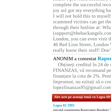
complete the successful reco
joy asI got my everything bac
I will not hold this to myself
scammed victims can get the
through their hotline at: W
(support@thehackangels.com
London, you can even visit th
46 Red Lion Street, London
really know their stuff! Don’
Rapor
ANONIM a comentat
Obțineți creditul în 24 d
FINANZAS, vă recomand pent
finanțare la cota de 2%. Pent
împrumut, nu ezitați să o con
lopezfinanzas95@gmail.co
Alte acte pe aceeaşi temă cu Legea 69
Legea 82 1993
privind constituirea Rezervatiei Biosferei 