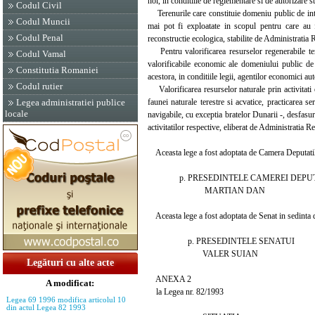
noi, in conditiile de reglementare si de autorizare 
Codul Civil
Terenurile care constituie domeniu public de intere
Codul Muncii
mai pot fi exploatate in scopul pentru care au f
Codul Penal
reconstructie ecologica, stabilite de Administratia 
Pentru valorificarea resurselor regenerabile teres
Codul Vamal
valorificabile economic ale domeniului public de
Constitutia Romaniei
acestora, in conditiile legii, agentilor economici aut
Codul rutier
Valorificarea resurselor naturale prin activitati e
faunei naturale terestre si acvatice, practicarea se
Legea administratiei publice
locale
navigabile, cu exceptia bratelor Dunarii -, desfasu
activitatilor respective, eliberat de Administratia R
Aceasta lege a fost adoptata de Camera Deputatilor
p. PRESEDINTELE CAMEREI DEPUT
MARTIAN DAN
Aceasta lege a fost adoptata de Senat in sedinta di
p. PRESEDINTELE SENATUI
VALER SUIAN
Legături cu alte acte
ANEXA 2
A modificat:
la Legea nr. 82/1993
Legea 69 1996 modifica articolul 10
din actul Legea 82 1993