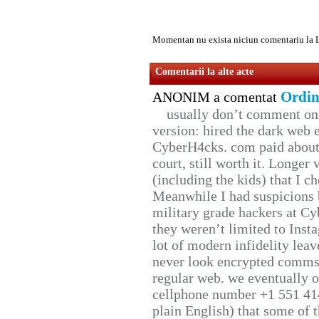
Momentan nu exista niciun comentariu la 
Comentarii la alte acte
Ordin
ANONIM a comentat
usually don’t comment on t
version: hired the dark web 
CyberH4cks. com paid about 
court, still worth it. Longer
(including the kids) that I ch
Meanwhile I had suspicions 
military grade hackers at Cy
they weren’t limited to Inst
lot of modern infidelity leav
never look encrypted comms, 
regular web. we eventually 
cellphone number +1 551 41
plain English) that some of t