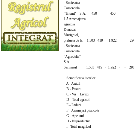
- Societatea
Comerciala
"Triumf" - S.A. 450 - - 450 - - 
1.5 Amenajarea
agricola
Dunavat -
Murighiol,
preluata de la: 1.503 419 - 1.922 - - 2
- Societatea
Comerciala
"Agrodelta" -
S.A.
Sarinasuf 1.503 419 - 1.922 - - 290
-----------------------------------------------------------
Semnificatia literelor:
A - Arabil
B - Pasuni
C - Vii + Livezi
D - Total agricol
E - Paduri
F - Amenajari piscicole
G - Ape stuf
H - Neproductiv
I Total neagricol