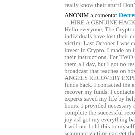
really know their stuff! Don’
Decre
ANONIM a comentat
HIRE A GENUINE HAC
Hello everyone, The Cryptocu
individuals have lost their c
victim. Last October I was 
invest in Crypto. I made an i
their instructions. For TWO 
them all day, but I got no re
broadcast that teaches on h
ANGELS RECOVERY EXPERT. H
funds back. I contacted the 
recover my funds. I contact
experts saved my life by hel
hours. I provided necessary 
complete the successful reco
joy asI got my everything bac
I will not hold this to myself
scammed victims can get the