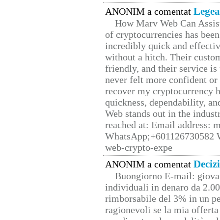
Legea
ANONIM a comentat
How Marv Web Can Assist
of cryptocurrencies has be
incredibly quick and effecti
without a hitch. Their custo
friendly, and their service i
never felt more confident or
recover my cryptocurrency h
quickness, dependability, an
Web stands out in the indus
reached at: Email address:
WhatsApp;+601126730582 W
web-crypto-expe
Deciz
ANONIM a comentat
Buongiorno E-mail: giova
individuali in denaro da 2.00
rimborsabile del 3% in un pe
ragionevoli se la mia offerta