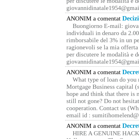
per discutere le modalità e 
giovannidinatale1954@­gmai
Deciz
ANONIM a comentat
Buongiorno E-mail: giova
individuali in denaro da 2.00
rimborsabile del 3% in un pe
ragionevoli se la mia offerta
per discutere le modalità e 
giovannidinatale1954@­gmai
Decre
ANONIM a comentat
What type of loan do you 
Mortgage Business capital (s
hope and think that there is
still not gone? Do not hesita
cooperation. Contact us (W
email id : sumitihomelend
Decre
ANONIM a comentat
HIRE A GENUINE HAC