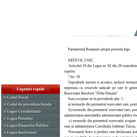
Parlamentul Romaniei adopta prezenta lege.
ARTICOL UNIC
Articolul 10 din Legea nr. 82 din 20 noiembrie 1
cuprins:
"Art. 10
Suprafetele terestre si acvatice, inclusiv terenuril
impreuna cu resursele naturale pe care le genere
Legaturi rapide
Rezervatiei Biosferei "Delta Dunarii".
Codul Fiscal
Sunt exceptate de la prevederile alin. 1:
Codul de procedura fiscala
a) terenurile din perimetrul rezervatiei care, potriv
b) terenurile din perimetrul rezervatiei care, potriv
Legea Contabilitatii
administrarea autoritatilor administratiei publice lo
Legea Pensiilor
c) terenurile din perimetrul rezervatiei ocupate d
Legea Finantelor Publice
sunt in administrarea Consiliului Judetean Tulcea, u
Persoanele fizice si juridice care desfasoara activ
Legea Insolventei