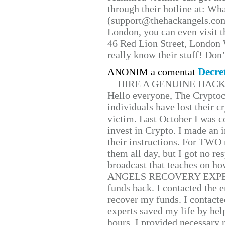
through their hotline at: W
(support@thehackangels.com
London, you can even visit th
46 Red Lion Street, London
really know their stuff! Don’
Decre
ANONIM a comentat
HIRE A GENUINE HAC
Hello everyone, The Cryptocu
individuals have lost their c
victim. Last October I was 
invest in Crypto. I made an i
their instructions. For TWO 
them all day, but I got no re
broadcast that teaches on h
ANGELS RECOVERY EXPERT. H
funds back. I contacted the 
recover my funds. I contact
experts saved my life by hel
hours. I provided necessary 