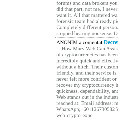
forums and data brokers you 
did that part, not me. I neve
want it. All that mattered w
forensic team had already pie
Completely different person
stopped hearing nonsense. Di
Decre
ANONIM a comentat
How Marv Web Can Assist
of cryptocurrencies has be
incredibly quick and effecti
without a hitch. Their custo
friendly, and their service i
never felt more confident or
recover my cryptocurrency h
quickness, dependability, an
Web stands out in the indus
reached at: Email address:
WhatsApp;+601126730582 W
web-crypto-expe