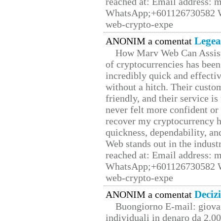
reached at: Email address:
WhatsApp;+601126730582 W
web-crypto-expe
Legea
ANONIM a comentat
How Marv Web Can Assist
of cryptocurrencies has be
incredibly quick and effecti
without a hitch. Their custo
friendly, and their service i
never felt more confident or
recover my cryptocurrency h
quickness, dependability, an
Web stands out in the indus
reached at: Email address:
WhatsApp;+601126730582 W
web-crypto-expe
Deciz
ANONIM a comentat
Buongiorno E-mail: giova
individuali in denaro da 2.00