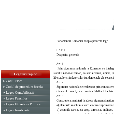
Parlamentul Romaniei adopta prezenta lege.
CAP. 1
Dispozitii generale
Art. 1
Prin siguranta nationala a Romaniei se intelege sta
statului national roman, ca stat suveran, unitar, i
Legaturi rapide
libertatilor si indatoririlor fundamentale ale cetaten
Codul Fiscal
Art. 2
Codul de procedura fiscala
Siguranta nationala se realizeaza prin cunoasterea,
Cetatenii romani, ca expresie a fidelitatii lor fata 
Legea Contabilitatii
Art. 3
Legea Pensiilor
Constituie amenintari la adresa sigurantei nation
Legea Finantelor Publice
a) planurile si actiunile care vizeaza suprimarea sau
b) actiunile care au ca scop, direct sau indirect, p
Legea Insolventei