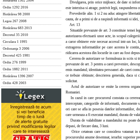
Hotărârea 1502 2004
Divulgarea, prin orice mijloace, de date si informa
este interzisa si atrage, potrivit legii, raspunderea c
Ordin 1292 2016
Prevederile alin. 1 si 2 nu aduc atingere libertatii 
Hotărârea 98 2000
cauta, de a primi si de a raspindi informatii si idei
Legea 267 2008
Art. 13
Hotărârea 683 2013
Situatiile prevazute de art. 3 constituie temei leg
Decretul 35 2010
autorizarea efectuarii unor acte, in scopul culegeri
a caror obtinere este necesar accesul intr-un loc, 
Circulara 1 1995
extragerea informatiilor pe care acestea le contin,
Ordonanţa 3 2006
ridicarea acestora din locurile in care au fost depus
Decretul 425 1981
Cererea de autorizare se formuleaza in scris si treb
Ordin 276 1999
prevazute de art. 3 pentru a carei prevenire, descop
emis mandatul; identitatea persoanei ale carei comun
Ordin 1882 2011
ce trebuie obtinute; descrierea generala, daca si c
Hotărârea 1396 2007
solicitat.
Ordin 428 2003
Actul de autorizare se emite la cererea organelo
Romaniei.
In cazul in care procurorul constata ca cererea e
interceptate, categoriile de informatii, documente s
ori care se afla in posesia datelor informatiilor, 
care urmeaza a fi executat mandatul; durata de valab
Durata de valabilitate a mandatului nu poate depa
depasi, de fiecare data, 3 luni.
Orice cetatean care se considera vatamat in mod 
procurorului anume desemnat, ierarhic superior pr