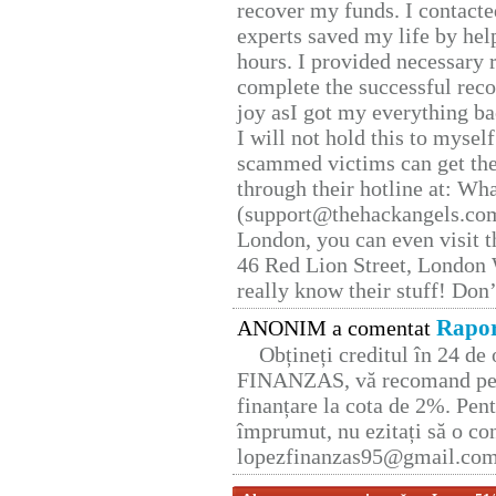
recover my funds. I contact
experts saved my life by hel
hours. I provided necessary 
complete the successful reco
joy asI got my everything bac
I will not hold this to myself
scammed victims can get the
through their hotline at: W
(support@thehackangels.com
London, you can even visit th
46 Red Lion Street, London
really know their stuff! Don’
Rapor
ANONIM a comentat
Obțineți creditul în 24 d
FINANZAS, vă recomand pent
finanțare la cota de 2%. Pent
împrumut, nu ezitați să o con
lopezfinanzas95@gmail.co