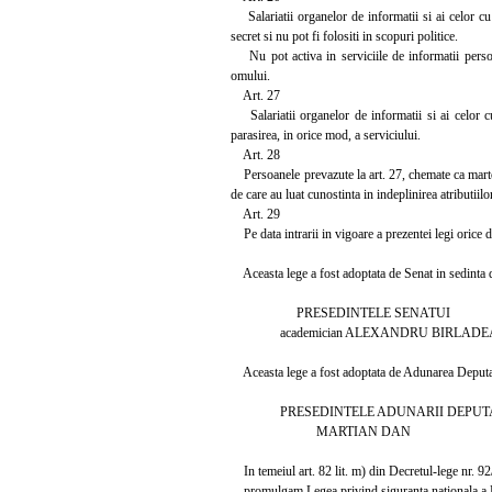
Salariatii organelor de informatii si ai celor cu a
secret si nu pot fi folositi in scopuri politice.
Nu pot activa in serviciile de informatii persoan
omului.
Art. 27
Salariatii organelor de informatii si ai celor cu 
parasirea, in orice mod, a serviciului.
Art. 28
Persoanele prevazute la art. 27, chemate ca martori 
de care au luat cunostinta in indeplinirea atributiil
Art. 29
Pe data intrarii in vigoare a prezentei legi orice d
Aceasta lege a fost adoptata de Senat in sedinta d
PRESEDINTELE SENATUI
academician ALEXANDRU BIRLADE
Aceasta lege a fost adoptata de Adunarea Deputati
PRESEDINTELE ADUNARII DEPUTA
MARTIAN DAN
In temeiul art. 82 lit. m) din Decretul-lege nr. 9
promulgam Legea privind siguranta nationala a Ro