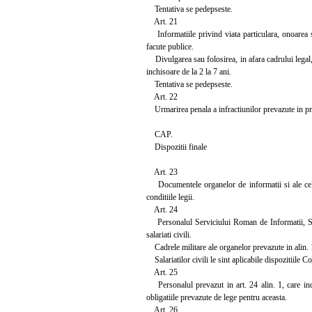
Tentativa se pedepseste.
Art. 21
Informatiile privind viata particulara, onoarea sa
facute publice.
Divulgarea sau folosirea, in afara cadrului legal, de
inchisoare de la 2 la 7 ani.
Tentativa se pedepseste.
Art. 22
Urmarirea penala a infractiunilor prevazute in pre
CAP.
Dispozitii finale
Art. 23
Documentele organelor de informatii si ale celor 
conditiile legii.
Art. 24
Personalul Serviciului Roman de Informatii, Serv
salariati civili.
Cadrele militare ale organelor prevazute in alin. 1 
Salariatilor civili le sint aplicabile dispozitiile Co
Art. 25
Personalul prevazut in art. 24 alin. 1, care indepli
obligatiile prevazute de lege pentru aceasta.
Art. 26