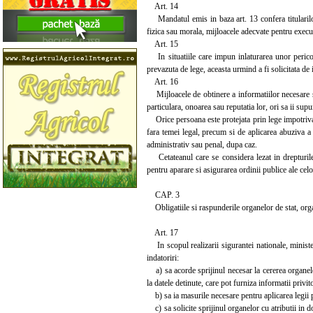
Art. 14
Mandatul emis in baza art. 13 confera titularilor
fizica sau morala, mijloacele adecvate pentru execut
Art. 15
In situatiile care impun inlaturarea unor pericole
prevazuta de lege, aceasta urmind a fi solicitata de 
Art. 16
Mijloacele de obtinere a informatiilor necesare sigu
particulara, onoarea sau reputatia lor, ori sa ii supu
Orice persoana este protejata prin lege impotriva 
fara temei legal, precum si de aplicarea abuziva a
administrativ sau penal, dupa caz.
Cetateanul care se considera lezat in drepturile s
pentru aparare si asigurarea ordinii publice ale ce
CAP. 3
Obligatiile si raspunderile organelor de stat, orga
Art. 17
In scopul realizarii sigurantei nationale, ministere
indatoriri:
a) sa acorde sprijinul necesar la cererea organelor 
la datele detinute, care pot furniza informatii privit
b) sa ia masurile necesare pentru aplicarea legii p
c) sa solicite sprijinul organelor cu atributii in d