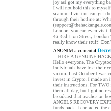
joy asI got my everything bac
I will not hold this to myself
scammed victims can get the
through their hotline at: W
(support@thehackangels.com
London, you can even visit th
46 Red Lion Street, London
really know their stuff! Don’
Decre
ANONIM a comentat
HIRE A GENUINE HAC
Hello everyone, The Cryptocu
individuals have lost their c
victim. Last October I was 
invest in Crypto. I made an i
their instructions. For TWO 
them all day, but I got no re
broadcast that teaches on h
ANGELS RECOVERY EXPERT. H
funds back. I contacted the 