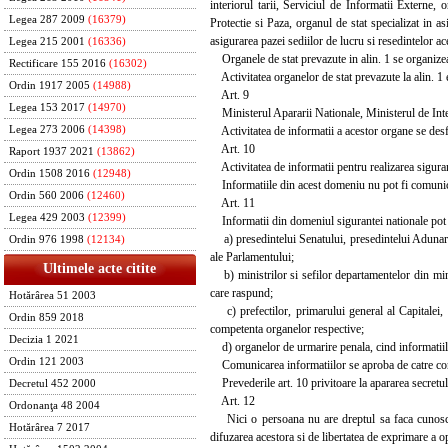
interiorul tarii, Serviciul de Informatii Externe, o
Legea 287 2009
(16379)
Protectie si Paza, organul de stat specializat in a
asigurarea pazei sediilor de lucru si resedintelor ac
Legea 215 2001
(16336)
Organele de stat prevazute in alin. 1 se organizeaza
Rectificare 155 2016
(16302)
Activitatea organelor de stat prevazute la alin. 1 
Ordin 1917 2005
(14988)
Art. 9
Legea 153 2017
(14970)
Ministerul Apararii Nationale, Ministerul de Interne
Activitatea de informatii a acestor organe se desfa
Legea 273 2006
(14398)
Art. 10
Raport 1937 2021
(13862)
Activitatea de informatii pentru realizarea sigurant
Ordin 1508 2016
(12948)
Informatiile din acest domeniu nu pot fi comunicate
Ordin 560 2006
(12460)
Art. 11
Legea 429 2003
(12399)
Informatii din domeniul sigurantei nationale pot 
a) presedintelui Senatului, presedintelui Adunari
Ordin 976 1998
(12134)
ale Parlamentului;
Ultimele acte citite
b) ministrilor si sefilor departamentelor din mini
care raspund;
Hotărârea 51 2003
c) prefectilor, primarului general al Capitalei, 
Ordin 859 2018
competenta organelor respective;
Decizia 1 2021
d) organelor de urmarire penala, cind informatiile 
Ordin 121 2003
Comunicarea informatiilor se aproba de catre condu
Prevederile art. 10 privitoare la apararea secretulu
Decretul 452 2000
Art. 12
Ordonanţa 48 2004
Nici o persoana nu are dreptul sa faca cunoscute 
Hotărârea 7 2017
difuzarea acestora si de libertatea de exprimare a op