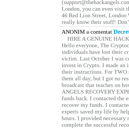
(support@thehackangels.com
London, you can even visit th
46 Red Lion Street, London
really know their stuff! Don’
Decre
ANONIM a comentat
HIRE A GENUINE HAC
Hello everyone, The Cryptocu
individuals have lost their c
victim. Last October I was 
invest in Crypto. I made an i
their instructions. For TWO 
them all day, but I got no re
broadcast that teaches on h
ANGELS RECOVERY EXPERT. H
funds back. I contacted the 
recover my funds. I contact
experts saved my life by hel
hours. I provided necessary 
complete the successful reco