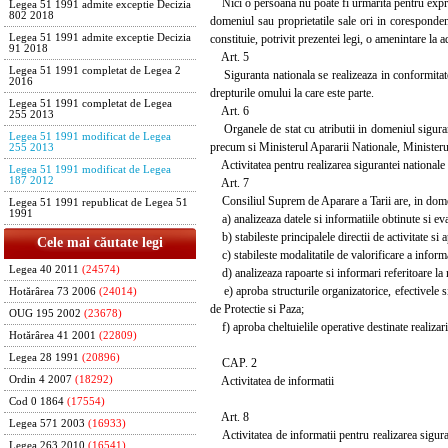
Nici o persoana nu poate fi urmarita pentru exprimar
Legea 51 1991 admite exceptie Decizia
802 2018
domeniul sau proprietatile sale ori in coresponden
constituie, potrivit prezentei legi, o amenintare la a
Legea 51 1991 admite exceptie Decizia
91 2018
Art. 5
Legea 51 1991 completat de Legea 2
Siguranta nationala se realizeaza in conformitate c
2016
drepturile omului la care este parte.
Legea 51 1991 completat de Legea
Art. 6
255 2013
Organele de stat cu atributii in domeniul sigurant
Legea 51 1991 modificat de Legea
precum si Ministerul Apararii Nationale, Ministerul d
255 2013
Activitatea pentru realizarea sigurantei nationale 
Legea 51 1991 modificat de Legea
187 2012
Art. 7
Consiliul Suprem de Aparare a Tarii are, in domeni
Legea 51 1991 republicat de Legea 51
1991
a) analizeaza datele si informatiile obtinute si eva
b) stabileste principalele directii de activitate si 
Cele mai căutate legi
c) stabileste modalitatile de valorificare a informat
Legea 40 2011
(24574)
d) analizeaza rapoarte si informari referitoare la 
e) aproba structurile organizatorice, efectivele s
Hotărârea 73 2006
(24014)
de Protectie si Paza;
OUG 195 2002
(23678)
f) aproba cheltuielile operative destinate realizari
Hotărârea 41 2001
(22809)
Legea 28 1991
(20896)
CAP. 2
Activitatea de informatii
Ordin 4 2007
(18292)
Cod 0 1864
(17554)
Art. 8
Legea 571 2003
(16933)
Activitatea de informatii pentru realizarea siguran
Legea 263 2010
(16541)