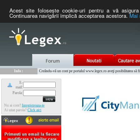
Acest site foloseşte cookie-uri pentru a vă asigura 
Continuarea navigării implică acceptarea acestora.
Mai 
Nou :
Info :
Legex.ro - portal de legislatie romaneasca. Un serviciu oferit g
Creându-vă un cont pe portalul www.legex.ro aveţi posibilitatea să fiţi
Info :
www.tntauto.ro - Managementul Integrat al Parcului Auto
Info :
Cauta coduri postale si prefixe telefonice nationale si internationale
E-
mail:
Parola:
Nu ai cont?
Inregistreaza-te
Ai uitat parola?
Click aici