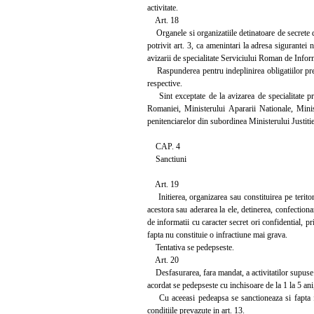
activitate.
Art. 18
Organele si organizatiile detinatoare de secrete de 
potrivit art. 3, ca amenintari la adresa sigurantei
avizarii de specialitate Serviciului Roman de Inform
Raspunderea pentru indeplinirea obligatiilor prevaz
respective.
Sint exceptate de la avizarea de specialitate pre
Romaniei, Ministerului Apararii Nationale, Minist
penitenciarelor din subordinea Ministerului Justitie
CAP. 4
Sanctiuni
Art. 19
Initierea, organizarea sau constituirea pe teritor
acestora sau aderarea la ele, detinerea, confectiona
de informatii cu caracter secret ori confidential, pr
fapta nu constituie o infractiune mai grava.
Tentativa se pedepseste.
Art. 20
Desfasurarea, fara mandat, a activitatilor supuse aut
acordat se pedepseste cu inchisoare de la 1 la 5 ani
Cu aceeasi pedeapsa se sanctioneaza si fapta fun
conditiile prevazute in art. 13.