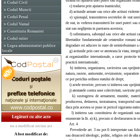
straina ori ajutarea unei puteri sau organizatii strai
Codul Civil
c) tradarea prin ajutarea inamicului;
Codul Muncii
d) actiunile armate sau orice alte actiuni violente 
Codul Penal
e) spionajul, transmiterea secretelor de stat unei 
de stat, in vederea transmiterii lor unei puteri sau 
Codul Vamal
stat sau neglijenta in pastrarea acestora;
Constitutia Romaniei
f) subminarea, sabotajul sau orice alte actiuni care
Codul rutier
libertatilor fundamentale ale cetatenilor romani s
degradare ori aducere in stare de neintrebuintare a 
Legea administratiei publice
locale
g) actiunile prin care se atenteaza la viata, integri
ai organizatiilor internationale, a caror protectie 
practicii internationale;
h) initierea, organizarea, savirsirea sau sprijinire
natura, rasiste, antisemite, revizioniste, separatist
ce pot periclita ordinea statului de drept;
i) actele teroriste, precum si initierea sau sprijini
j) atentatele contra unei colectivitati, savirsite pr
k) sustragerea de armament, munitie, materii ex
producerea, detinerea, instrainarea, transportul sa
daca prin acestea se pune in pericol siguranta natio
l) initierea sau constituirea de organizatii sau 
Legături cu alte acte
enumerate la lit. a)-k), precum si desfasurarea in sec
Art. 4
nu a modificat niciun act
Prevederile art. 3 nu pot fi interpretate sau folos
A fost modificat de:
sau dezacord ideologic, politic, religios ori de alta 