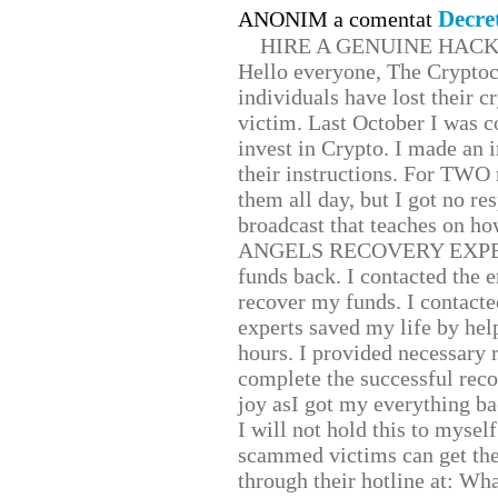
Decre
ANONIM a comentat
HIRE A GENUINE HAC
Hello everyone, The Cryptocu
individuals have lost their c
victim. Last October I was 
invest in Crypto. I made an i
their instructions. For TWO 
them all day, but I got no re
broadcast that teaches on h
ANGELS RECOVERY EXPERT. H
funds back. I contacted the 
recover my funds. I contact
experts saved my life by hel
hours. I provided necessary 
complete the successful reco
joy asI got my everything bac
I will not hold this to myself
scammed victims can get the
through their hotline at: W