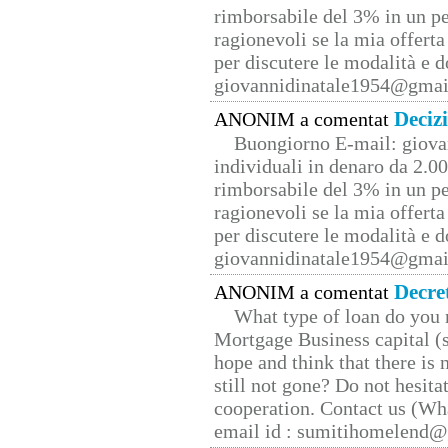
rimborsabile del 3% in un pe
ragionevoli se la mia offerta
per discutere le modalità e 
giovannidinatale1954@­gmai
Deciz
ANONIM a comentat
Buongiorno E-mail: giova
individuali in denaro da 2.00
rimborsabile del 3% in un pe
ragionevoli se la mia offerta
per discutere le modalità e 
giovannidinatale1954@­gmai
Decre
ANONIM a comentat
What type of loan do you 
Mortgage Business capital (s
hope and think that there is
still not gone? Do not hesita
cooperation. Contact us (W
email id : sumitihomelend