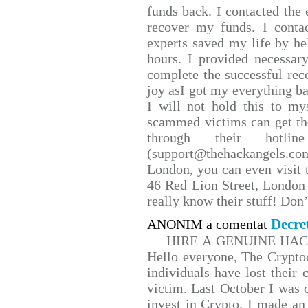
funds back. I contacted the 
recover my funds. I conta
experts saved my life by he
hours. I provided necessar
complete the successful rec
joy asI got my everything bac
I will not hold this to mys
scammed victims can get th
through their hotlin
(support@thehackangels.co
London, you can even visit t
46 Red Lion Street, London
really know their stuff! Don’
Decre
ANONIM a comentat
HIRE A GENUINE HA
Hello everyone, The Cryptoc
individuals have lost their 
victim. Last October I was
invest in Crypto. I made an 