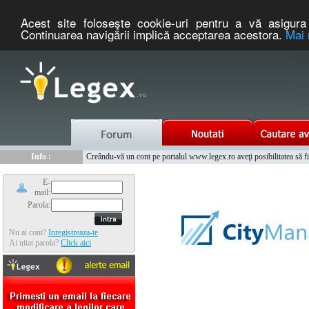
Acest site foloseşte cookie-uri pentru a vă asigura 
Continuarea navigării implică acceptarea acestora.
Mai 
Nou :
Legex.ro - portal de legislatie romaneasca. Un serviciu oferit g
Info :
Creându-vă un cont pe portalul www.legex.ro aveţi posibilitatea să fiţi
Info :
www.tntauto.ro - Managementul Integrat al Parcului Auto
E-
mail:
Parola:
Nu ai cont?
Inregistreaza-te
Ai uitat parola?
Click aici