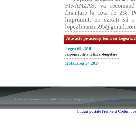
FINANZAS, vă recomand p
finanțare la cota de 2%. P
împrumut, nu ezitați să o 
lopezfinanzas95@gmail.co
Alte acte pe aceeaşi temă cu Legea 5/
Legea 69 2010
responsabilitatii fiscal-bugetare
Hotărârea 54 2017
Harta site
|
Termeni si conditii
|
Informatii despre cookie
Coduri postale
Prefixe si Coduri po