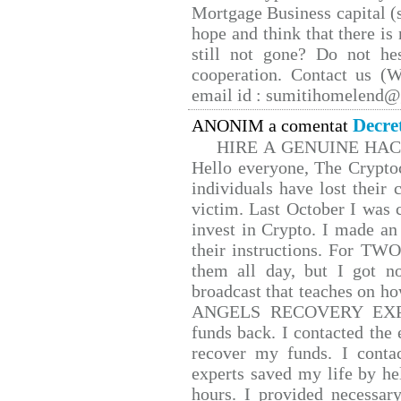
Mortgage Business capital (s
hope and think that there is
still not gone? Do not hes
cooperation. Contact us 
email id : sumitihomelend
Decre
ANONIM a comentat
HIRE A GENUINE HA
Hello everyone, The Cryptoc
individuals have lost their 
victim. Last October I was
invest in Crypto. I made an 
their instructions. For TW
them all day, but I got n
broadcast that teaches on 
ANGELS RECOVERY EXPERT.
funds back. I contacted the 
recover my funds. I conta
experts saved my life by he
hours. I provided necessar