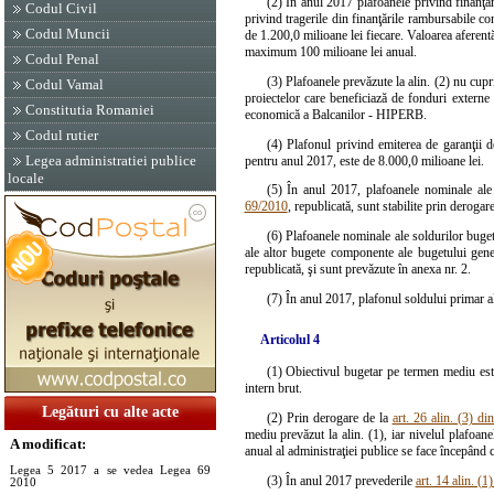
(2) În anul 2017 plafoanele privind finanţări
Codul Civil
privind tragerile din finanţările rambursabile con
Codul Muncii
de 1.200,0 milioane lei fiecare. Valoarea aferentă
maximum 100 milioane lei anual.
Codul Penal
(3) Plafoanele prevăzute la alin. (2) nu cupri
Codul Vamal
proiectelor care beneficiază de fonduri externe
Constitutia Romaniei
economică a Balcanilor - HIPERB.
Codul rutier
(4) Plafonul privind emiterea de garanţii de
Legea administratiei publice
pentru anul 2017, este de 8.000,0 milioane lei.
locale
(5) În anul 2017, plafoanele nominale ale ch
69/2010
, republicată, sunt stabilite prin derogar
(6) Plafoanele nominale ale soldurilor bugetu
ale altor bugete componente ale bugetului gener
republicată, şi sunt prevăzute în anexa nr. 2.
(7) În anul 2017, plafonul soldului primar a
Articolul 4
(1) Obiectivul bugetar pe termen mediu este
intern brut.
Legături cu alte acte
(2) Prin derogare de la
art. 26 alin. (3) d
mediu prevăzut la alin. (1), iar nivelul plafoane
A modificat:
anual al administraţiei publice se face începând 
Legea 5 2017 a se vedea Legea 69
(3) În anul 2017 prevederile
art. 14 alin. (
2010