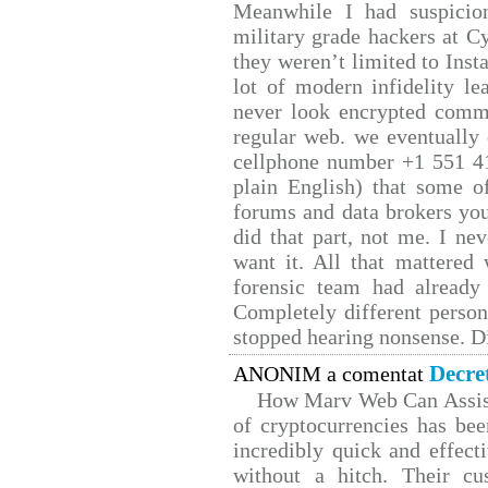
Meanwhile I had suspicio
military grade hackers at C
they weren’t limited to Inst
lot of modern infidelity le
never look encrypted comms,
regular web. we eventually
cellphone number +1 551 4
plain English) that some of
forums and data brokers you
did that part, not me. I ne
want it. All that mattered
forensic team had already 
Completely different person
stopped hearing nonsense. Di
Decre
ANONIM a comentat
How Marv Web Can Assist
of cryptocurrencies has b
incredibly quick and effect
without a hitch. Their cu