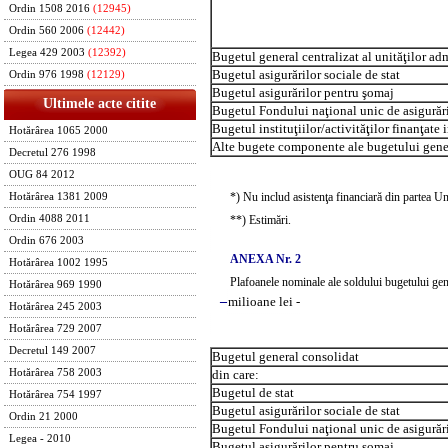
Ordin 1508 2016
(12945)
Ordin 560 2006
(12442)
Legea 429 2003
(12392)
Bugetul general centralizat al unităţilor adm
Bugetul asigurărilor sociale de stat
Ordin 976 1998
(12129)
Bugetul asigurărilor pentru şomaj
Ultimele acte citite
Bugetul Fondului naţional unic de asigurări
Bugetul instituţiilor/activităţilor finanţate 
Hotărârea 1065 2000
Alte bugete componente ale bugetului gene
Decretul 276 1998
OUG 84 2012
*) Nu includ asistenţa financiară din partea Un
Hotărârea 1381 2009
**) Estimări.
Ordin 4088 2011
Ordin 676 2003
ANEXA Nr. 2
Hotărârea 1002 1995
Plafoanele nominale ale soldului bugetului gen
Hotărârea 969 1990
–
milioane lei -
Hotărârea 245 2003
Hotărârea 729 2007
Decretul 149 2007
Bugetul general consolidat
Hotărârea 758 2003
din care:
Bugetul de stat
Hotărârea 754 1997
Bugetul asigurărilor sociale de stat
Ordin 21 2000
Bugetul Fondului naţional unic de asigurări
Legea - 2010
Bugetul asigurărilor pentru şomaj