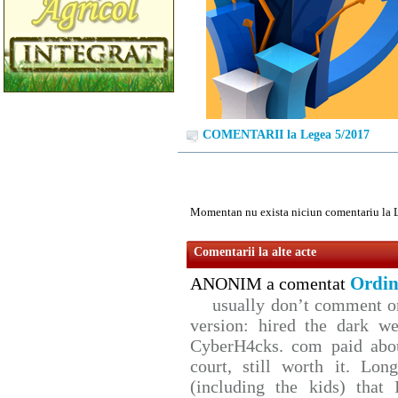
COMENTARII la Legea 5/2017
Momentan nu exista niciun comentariu la 
Comentarii la alte acte
Ordin
ANONIM a comentat
usually don’t comment on 
version: hired the dark we
CyberH4cks. com paid abou
court, still worth it. Lo
(including the kids) that 