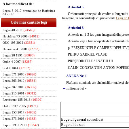
A fost modificat de:
Articolul 5
Legea 5 2017 promulgat de Hotărârea
Ordonatorii principali de credite ai bugetului 
54 2017
bugetare, în concordanţă cu prevederile
Legii nr.
Cele mai căutate legi
Articolul 6
Legea 40 2011
(24566)
Anexele nr. 1-3 fac parte integrantă din preze
Hotărârea 73 2006
(24012)
Această lege a fost adoptată de Parlamentul 
OUG 195 2002
(23651)
p. PREŞEDINTELE CAMEREI DEPUTAŢ
Hotărârea 41 2001
(22798)
PETRU GABRIEL VLASE
Legea 28 1991
(20893)
PREŞEDINTELE SENATULUI
Ordin 4 2007
(18287)
CĂLIN-CONSTANTIN-ANTON POPES
Cod 0 1864
(17552)
Legea 571 2003
(16926)
ANEXA Nr. 1
Legea 263 2010
(16534)
Plafoane nominale ale cheltuielilor totale şi al
Legea 287 2009
(16365)
–
milioane lei -
Legea 215 2001
(16312)
Rectificare 155 2016
(16300)
Ordin 1917 2005
(14978)
Legea 153 2017
(14965)
Bugetul general consolidat
Legea 273 2006
(14385)
Bugetul de stat
Raport 1937 2021
(13842)