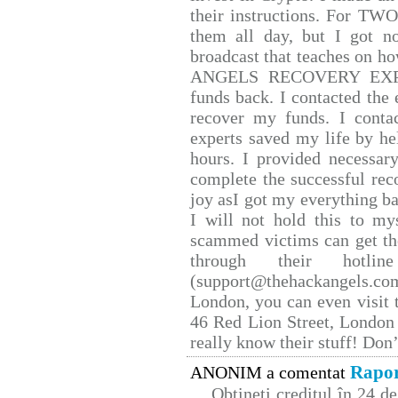
their instructions. For TW
them all day, but I got n
broadcast that teaches on 
ANGELS RECOVERY EXPERT.
funds back. I contacted the 
recover my funds. I conta
experts saved my life by he
hours. I provided necessar
complete the successful rec
joy asI got my everything bac
I will not hold this to mys
scammed victims can get th
through their hotlin
(support@thehackangels.co
London, you can even visit t
46 Red Lion Street, London
really know their stuff! Don’
Rapor
ANONIM a comentat
Obțineți creditul în 24 