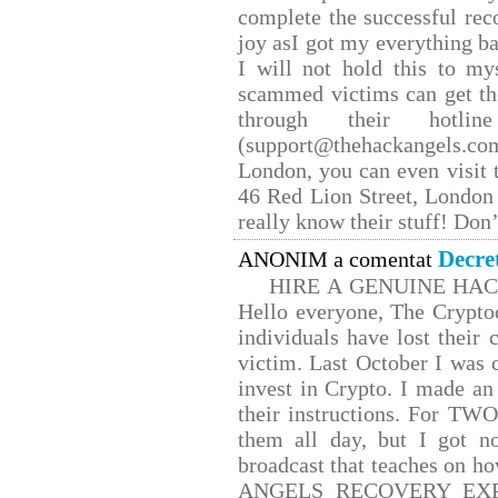
complete the successful rec
joy asI got my everything bac
I will not hold this to mys
scammed victims can get th
through their hotlin
(support@thehackangels.co
London, you can even visit t
46 Red Lion Street, London
really know their stuff! Don’
Decre
ANONIM a comentat
HIRE A GENUINE HA
Hello everyone, The Cryptoc
individuals have lost their 
victim. Last October I was
invest in Crypto. I made an 
their instructions. For TW
them all day, but I got n
broadcast that teaches on 
ANGELS RECOVERY EXPERT.