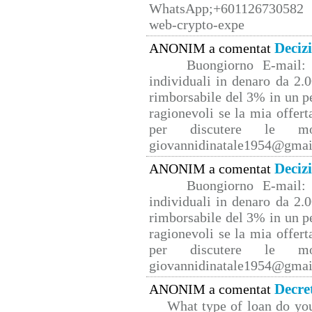
WhatsApp;+601126730582 W
web-crypto-expe
Deciz
ANONIM a comentat
Buongiorno E-mail: 
individuali in denaro da 2.0
rimborsabile del 3% in un p
ragionevoli se la mia offert
per discutere le mo
giovannidinatale1954@­gmai
Deciz
ANONIM a comentat
Buongiorno E-mail: 
individuali in denaro da 2.0
rimborsabile del 3% in un p
ragionevoli se la mia offert
per discutere le mo
giovannidinatale1954@­gmai
Decre
ANONIM a comentat
What type of loan do yo