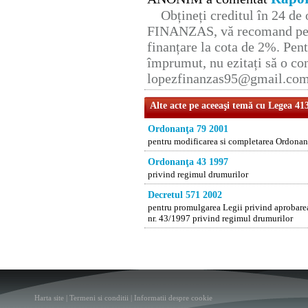
Obțineți creditul în 24 d
FINANZAS, vă recomand pent
finanțare la cota de 2%. Pent
împrumut, nu ezitați să o con
lopezfinanzas95@gmail.co
Alte acte pe aceeaşi temă cu Legea 41
Ordonanţa 79 2001
pentru modificarea si completarea Ordonan
Ordonanţa 43 1997
privind regimul drumurilor
Decretul 571 2002
pentru promulgarea Legii privind aprobare
nr. 43/1997 privind regimul drumurilor
Harta site
|
Termeni si conditii
|
Informatii despre cookie