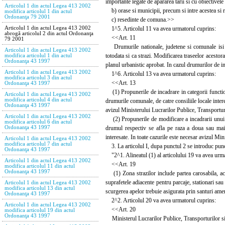
importante legate de apararea tarii si cu obiectivele
Articolul 1 din actul Legea 413 2002
b) orase si municipii, precum si intre acestea si 
modifica articolul 1 din actul
Ordonanţa 79 2001
c) resedinte de comuna.>>
1^5. Articolul 11 va avea urmatorul cuprins:
Articolul 1 din actul Legea 413 2002
abrogă articolul 2 din actul Ordonanţa
<<Art. 11
79 2001
Drumurile nationale, judetene si comunale isi pas
Articolul 1 din actul Legea 413 2002
totodata si ca strazi. Modificarea traseelor acestor
modifica articolul 1 din actul
Ordonanţa 43 1997
planul urbanistic aprobat. In cazul drumurilor de i
Articolul 1 din actul Legea 413 2002
1^6. Articolul 13 va avea urmatorul cuprins:
modifica articolul 3 din actul
<<Art. 13
Ordonanţa 43 1997
(1) Propunerile de incadrare in categorii function
Articolul 1 din actul Legea 413 2002
modifica articolul 4 din actul
drumurile comunale, de catre consiliile locale inte
Ordonanţa 43 1997
avizul Ministerului Lucrarilor Publice, Transportur
Articolul 1 din actul Legea 413 2002
(2) Propunerile de modificare a incadrarii unui dr
modifica articolul 6 din actul
drumul respectiv se afla pe raza a doua sau mai m
Ordonanţa 43 1997
interesate. In toate cazurile este necesar avizul Mi
Articolul 1 din actul Legea 413 2002
modifica articolul 7 din actul
3. La articolul I, dupa punctul 2 se introduc pun
Ordonanţa 43 1997
"2^1. Alineatul (1) al articolului 19 va avea urma
Articolul 1 din actul Legea 413 2002
<<Art. 19
modifica articolul 11 din actul
Ordonanţa 43 1997
(1) Zona strazilor include partea carosabila, acosta
suprafetele adiacente pentru parcaje, stationari sau
Articolul 1 din actul Legea 413 2002
modifica articolul 13 din actul
scurgerea apelor trebuie asigurata prin santuri ame
Ordonanţa 43 1997
2^2. Articolul 20 va avea urmatorul cuprins:
Articolul 1 din actul Legea 413 2002
<<Art. 20
modifica articolul 19 din actul
Ordonanţa 43 1997
Ministerul Lucrarilor Publice, Transporturilor si L