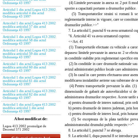
(4) Limitele prevazute in anexa nr. 2 pot fi modifi
Ordonanţa 43 1997
sporire a capacitatii portante a drumurilor publice.
Articolul 1 din actul Legea 413 2002
modifica articolul 4 din actul
(5) Transportatorilor straini si romani li se ap
Ordonanţa 43 1997
reglementarile interne in vigoare, care se constituie
Articolul 1 din actul Legea 413 2002
drumurilor publice.>>"
modifica articolul 57 din actul
7. La articolul I, punctul 6 va avea urmatorul cu
Ordonanţa 43 1997
"6. Articolul 41 va avea urmatorul cuprins:
Articolul 1 din actul Legea 413 2002
modifica articolul 58 din actul
<<Art. 41
Ordonanţa 43 1997
(1) Transporturile efectuate cu vehicule a caro
Articolul 1 din actul Legea 413 2002
depasesc limitele prevazute in anexa nr. 2 se efect
modifica articolul 59 din actul
Ordonanţa 43 1997
in conditiile stabilite prin reglementari specifice 
(2) In conditiile in care drumurile nationale sau ju
Articolul 1 din actul Legea 413 2002
modifica articolul 60 din actul
avizul administratiei publice locale care administr
Ordonanţa 43 1997
(3) In cazul in care pentru efectuarea unor asemen
Articolul 1 din actul Legea 413 2002
modificarea instalatiilor aeriene sau subterane de or
modifica articolul 61 din actul
Ordonanţa 43 1997
(4) Pentru transporturile prevazute la alin. (1) s
dimensiunile de gabarit ale autovehiculelor si de 
Articolul 1 din actul Legea 413 2002
modifica articolul 62 din actul
administrarea drumurilor respective. Aceste tarife 
Ordonanţa 43 1997
a) pentru drumurile de interes national, prin ordin 
Articolul 1 din actul Legea 413 2002
b) pentru drumurile de interes judetean, prin hotar
modifica articolul 1 din actul
Ordonanţa 43 1997
c) pentru drumurile de interes local, prin hotarare 
A fost modificat de:
(5) Se excepteaza de la plata tarifelor prevazut
administratorului drumului public respectiv.>>"
Legea 413 2002 promulgat de
Decretul 571 2002
8. La articolul I, punctul 7 se abroga.
9. La articolul I, dupa punctul 8 se introduce pu