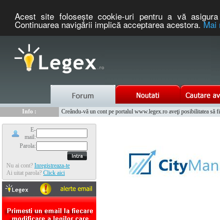
Acest site foloseşte cookie-uri pentru a vă asigura 
Continuarea navigării implică acceptarea acestora.
Mai 
Nou :
Info :
Legex.ro - portal de legislatie romaneasca. Un serviciu oferit g
Creându-vă un cont pe portalul www.legex.ro aveţi posibilitatea să fiţi
Info :
www.tntauto.ro - Managementul Integrat al Parcului Auto
Info :
Cauta coduri postale si prefixe telefonice nationale si internationale
E-
mail:
Parola:
Nu ai cont?
Inregistreaza-te
Ai uitat parola?
Click aici