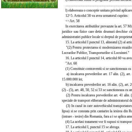
...........................................................................
l) elaboreaza o conceptie unitara privind aplicarea
12^5. Articolul 58 va avea urmatorul cuprins:
<<Art. 58
In exercitarea atributiilor prevazute la art. 57 Mi
juridice sau fizice care detin drumuri deschise ci
administratiei publice locale si dreptul de propriet
15. La articolul I punctul 13, alineatul (2) al art
"(2) Pentru proiectarea si modernizarea strazilor 
Lucrarilor Publice, Transporturilor si Locuintei."
16. La articolul I punctul 14, articolul 60 va ave
"Art. 60
(1) Constituie contraventii si se sanctioneaza cu am
a) incalcarea prevederilor art. 17 alin. (2), art. 3
15.000.000 lei;
b) incalcarea prevederilor art. 16 alin. (2), art. 26, 3
(2) - (5), art. 48, 50, 52 si 53 se sanctioneaza cu 
(2) Pentru incalcarea prevederilor art. 41 alin. (1
speciale de transport eliberate de administratorul 
(3) In cazul in care autovehiculul transportatorului
lipsa) si se constata prin cantarire la iesirea din 
(intrare - iesire) din Romania, fara a i se aplica a
(4) La acelasi tratament vor fi supusi si transport
17. La articolul I, punctul 15 se abroga.