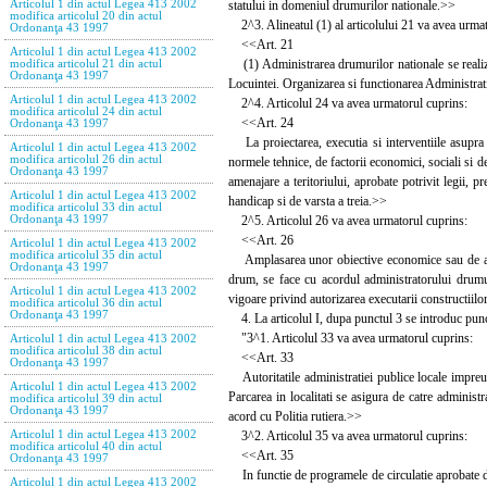
statului in domeniul drumurilor nationale.>>
Articolul 1 din actul Legea 413 2002
modifica articolul 20 din actul
2^3. Alineatul (1) al articolului 21 va avea urmat
Ordonanţa 43 1997
<<Art. 21
Articolul 1 din actul Legea 413 2002
(1) Administrarea drumurilor nationale se realize
modifica articolul 21 din actul
Ordonanţa 43 1997
Locuintei. Organizarea si functionarea Administra
Articolul 1 din actul Legea 413 2002
2^4. Articolul 24 va avea urmatorul cuprins:
modifica articolul 24 din actul
<<Art. 24
Ordonanţa 43 1997
La proiectarea, executia si interventiile asupra dr
Articolul 1 din actul Legea 413 2002
modifica articolul 26 din actul
normele tehnice, de factorii economici, sociali si de
Ordonanţa 43 1997
amenajare a teritoriului, aprobate potrivit legii, p
Articolul 1 din actul Legea 413 2002
handicap si de varsta a treia.>>
modifica articolul 33 din actul
2^5. Articolul 26 va avea urmatorul cuprins:
Ordonanţa 43 1997
<<Art. 26
Articolul 1 din actul Legea 413 2002
modifica articolul 35 din actul
Amplasarea unor obiective economice sau de alta n
Ordonanţa 43 1997
drum, se face cu acordul administratorului drumului
Articolul 1 din actul Legea 413 2002
vigoare privind autorizarea executarii constructiilo
modifica articolul 36 din actul
Ordonanţa 43 1997
4. La articolul I, dupa punctul 3 se introduc pun
"3^1. Articolul 33 va avea urmatorul cuprins:
Articolul 1 din actul Legea 413 2002
modifica articolul 38 din actul
<<Art. 33
Ordonanţa 43 1997
Autoritatile administratiei publice locale impreuna 
Articolul 1 din actul Legea 413 2002
Parcarea in localitati se asigura de catre administr
modifica articolul 39 din actul
Ordonanţa 43 1997
acord cu Politia rutiera.>>
3^2. Articolul 35 va avea urmatorul cuprins:
Articolul 1 din actul Legea 413 2002
modifica articolul 40 din actul
<<Art. 35
Ordonanţa 43 1997
In functie de programele de circulatie aprobate de 
Articolul 1 din actul Legea 413 2002