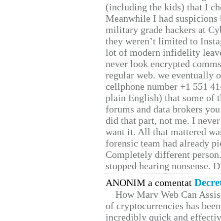
(including the kids) that I ch
Meanwhile I had suspicions 
military grade hackers at Cy
they weren’t limited to Inst
lot of modern infidelity leav
never look encrypted comms, 
regular web. we eventually 
cellphone number +1 551 41
plain English) that some of t
forums and data brokers you 
did that part, not me. I neve
want it. All that mattered w
forensic team had already pie
Completely different person
stopped hearing nonsense. Di
Decre
ANONIM a comentat
How Marv Web Can Assist
of cryptocurrencies has be
incredibly quick and effecti