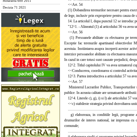
Hotărârea 600 2011
<<Art. 54
Decizia 71 2021
(1) Dobandirea terenurilor necesare pentru executa
de lege, inclusiv prin expropriere pentru cauza de u
14. La articolul I, dupa punctul 12 se introduc p
"12^1. - Alineatul (1) al articolului 56 va avea u
<<Art. 56
(1) Persoanele abilitate cu efectuarea pe teren a
Exceptie fac terenurile apartinand obiectivelor M
acestuia. Instiintarea asupra inceperii acestor activi
interzice persoanelor abilitate cu efectuarea masurat
In cazul in care totusi sunt cauzate prejudicii, de
12^2. Titlul capitolului IV va avea urmatorul cu
<<Conducerea, coordonarea si controlul activitat
12^3. Partea introductiva a articolului 57 va ave
<<Art. 57
Ministerul Lucrarilor Publice, Transporturilor si
publice. In aceasta calitate are urmatoarele atributi
12^4. Literele c), g), i) si l) ale articolului 57 v
<<c) stabileste strategia privind dezvoltarea unitar
...........................................................................
g) elaboreaza, in conditiile legii, programe anu
drumurilor de interes national, iar impreuna cu c
comunale;
...........................................................................
i) elaboreaza studii si programe privind lucrarile d