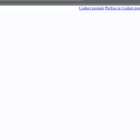
Coduri postale
Prefixe si Coduri po