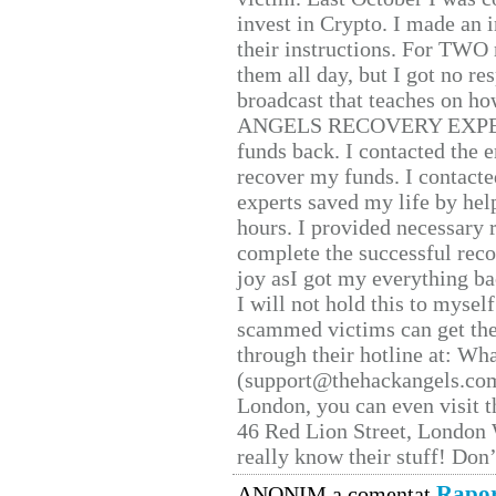
invest in Crypto. I made an i
their instructions. For TWO 
them all day, but I got no re
broadcast that teaches on h
ANGELS RECOVERY EXPERT. H
funds back. I contacted the 
recover my funds. I contact
experts saved my life by hel
hours. I provided necessary 
complete the successful reco
joy asI got my everything bac
I will not hold this to myself
scammed victims can get the
through their hotline at: W
(support@thehackangels.com
London, you can even visit th
46 Red Lion Street, London
really know their stuff! Don’
Rapor
ANONIM a comentat