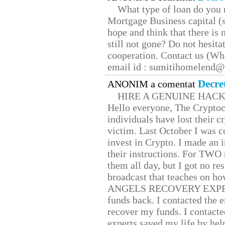
What type of loan do you 
Mortgage Business capital (s
hope and think that there is
still not gone? Do not hesita
cooperation. Contact us (W
email id : sumitihomelend
Decre
ANONIM a comentat
HIRE A GENUINE HAC
Hello everyone, The Cryptocu
individuals have lost their c
victim. Last October I was 
invest in Crypto. I made an i
their instructions. For TWO 
them all day, but I got no re
broadcast that teaches on h
ANGELS RECOVERY EXPERT. H
funds back. I contacted the 
recover my funds. I contact
experts saved my life by hel