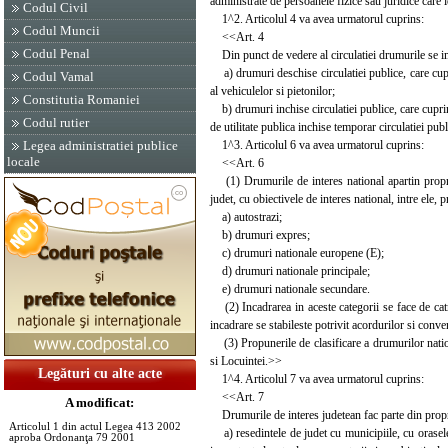
administrate de persoanele fizice sau juridice care 
Codul Civil
1^2. Articolul 4 va avea urmatorul cuprins:
Codul Muncii
<<Art. 4
Codul Penal
Din punct de vedere al circulatiei drumurile se im
a) drumuri deschise circulatiei publice, care cupri
Codul Vamal
al vehiculelor si pietonilor;
Constitutia Romaniei
b) drumuri inchise circulatiei publice, care cuprin
Codul rutier
de utilitate publica inchise temporar circulatiei pub
1^3. Articolul 6 va avea urmatorul cuprins:
Legea administratiei publice
locale
<<Art. 6
(1) Drumurile de interes national apartin proprieta
judet, cu obiectivele de interes national, intre ele, p
a) autostrazi;
b) drumuri expres;
c) drumuri nationale europene (E);
d) drumuri nationale principale;
e) drumuri nationale secundare.
(2) Incadrarea in aceste categorii se face de catr
incadrare se stabileste potrivit acordurilor si conve
(3) Propunerile de clasificare a drumurilor nation
si Locuintei.>>
Legături cu alte acte
1^4. Articolul 7 va avea urmatorul cuprins:
<<Art. 7
A modificat:
Drumurile de interes judetean fac parte din proprie
Articolul 1 din actul Legea 413 2002
a) resedintele de judet cu municipiile, cu orasele, 
aproba Ordonanţa 79 2001