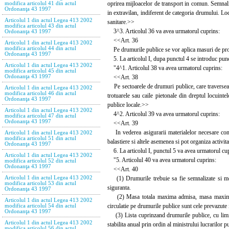
oprirea mijloacelor de transport in comun. Semnaliza
modifica articolul 41 din actul
Ordonanţa 43 1997
in extravilan, indiferent de categoria drumului. Locu
Articolul 1 din actul Legea 413 2002
sanitare.>>
modifica articolul 43 din actul
3^3. Articolul 36 va avea urmatorul cuprins:
Ordonanţa 43 1997
<<Art. 36
Articolul 1 din actul Legea 413 2002
modifica articolul 44 din actul
Pe drumurile publice se vor aplica masuri de prote
Ordonanţa 43 1997
5. La articolul I, dupa punctul 4 se introduc punc
Articolul 1 din actul Legea 413 2002
"4^1. Articolul 38 va avea urmatorul cuprins:
modifica articolul 45 din actul
<<Art. 38
Ordonanţa 43 1997
Pe sectoarele de drumuri publice, care traverseaza loc
Articolul 1 din actul Legea 413 2002
modifica articolul 46 din actul
trotuarele sau caile pietonale din dreptul locuintel
Ordonanţa 43 1997
publice locale.>>
Articolul 1 din actul Legea 413 2002
4^2. Articolul 39 va avea urmatorul cuprins:
modifica articolul 47 din actul
Ordonanţa 43 1997
<<Art. 39
In vederea asigurarii materialelor necesare constru
Articolul 1 din actul Legea 413 2002
modifica articolul 51 din actul
balastiere si altele asemenea si pot organiza activitat
Ordonanţa 43 1997
6. La articolul I, punctul 5 va avea urmatorul cu
Articolul 1 din actul Legea 413 2002
"5. Articolul 40 va avea urmatorul cuprins:
modifica articolul 52 din actul
Ordonanţa 43 1997
<<Art. 40
(1) Drumurile trebuie sa fie semnalizate si menti
Articolul 1 din actul Legea 413 2002
modifica articolul 53 din actul
siguranta.
Ordonanţa 43 1997
(2) Masa totala maxima admisa, masa maxima ad
Articolul 1 din actul Legea 413 2002
circulatie pe drumurile publice sunt cele prevazute 
modifica articolul 54 din actul
Ordonanţa 43 1997
(3) Lista cuprinzand drumurile publice, cu limit
Articolul 1 din actul Legea 413 2002
stabilita anual prin ordin al ministrului lucrarilor 
modifica articolul 56 din actul