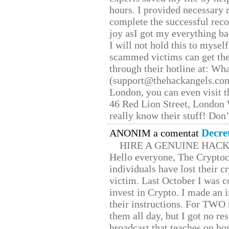
hours. I provided necessary 
complete the successful reco
joy asI got my everything bac
I will not hold this to myself
scammed victims can get the
through their hotline at: W
(support@thehackangels.com
London, you can even visit th
46 Red Lion Street, London
really know their stuff! Don’
Decre
ANONIM a comentat
HIRE A GENUINE HAC
Hello everyone, The Cryptocu
individuals have lost their c
victim. Last October I was 
invest in Crypto. I made an i
their instructions. For TWO 
them all day, but I got no re
broadcast that teaches on h