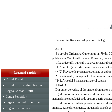
Parlamentul Romaniei adopta prezenta lege.
Art. 1
Se aproba Ordonanta Guvernului nr. 79 din 30 a
publicata in Monitorul Oficial al Romaniei, Partea 
1. La articolul I, punctul 1 va avea urmatorul cu
"1. Alineatul (2) al articolului 1 va avea urmator
<<(2) Prevederile prezentei ordonante se aplica int
Legaturi rapide
2. La articolul I, dupa punctul 1 se introduc pun
Codul Fiscal
"1^1. Articolul 3 va avea urmatorul cuprins:
Codul de procedura fiscala
<<Art. 3
Din punct de vedere al destinatiei drumurile se i
Legea Contabilitatii
a) drumuri publice - drumuri de utilitate publica 
Legea Pensiilor
nationale, ale populatiei si de aparare a tarii; acest
Legea Finantelor Publice
b) drumuri de utilitate privata - drumuri destinat
miniere, agricole, energetice, industriale si altele 
Legea Insolventei