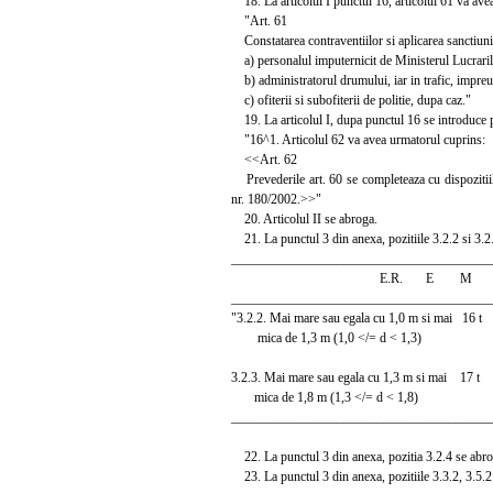
18. La articolul I punctul 16, articolul 61 va ave
"Art. 61
Constatarea contraventiilor si aplicarea sanctiunilor
a) personalul imputernicit de Ministerul Lucrarilor
b) administratorul drumului, iar in trafic, impreun
c) ofiterii si subofiterii de politie, dupa caz."
19. La articolul I, dupa punctul 16 se introduce 
"16^1. Articolul 62 va avea urmatorul cuprins:
<<Art. 62
Prevederile art. 60 se completeaza cu dispozitiil
nr. 180/2002.>>"
20. Articolul II se abroga.
21. La punctul 3 din anexa, pozitiile 3.2.2 si 3.2
_______________________________________
E.R. E M 
_______________________________________
"3.2.2. Mai mare sau egala cu 1,0 m si mai 
mica de 1,3 m (1,0 </= d < 1,3)
3.2.3. Mai mare sau egala cu 1,3 m si mai 1
mica de 1,8 m (1,3 </= d < 1,8)
_______________________________________
22. La punctul 3 din anexa, pozitia 3.2.4 se abro
23. La punctul 3 din anexa, pozitiile 3.3.2, 3.5.2