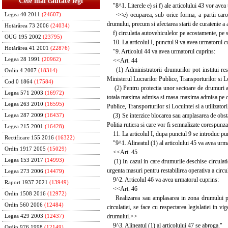
Cele mai căutate legi
"8^1. Literele e) si f) ale articolului 43 vor avea
<<e) ocuparea, sub orice forma, a partii carosabi
Legea 40 2011
(24607)
drumului, precum si afectarea starii de curatenie a 
Hotărârea 73 2006
(24034)
f) circulatia autovehiculelor pe acostamente, pe sa
OUG 195 2002
(23795)
10. La articolul I, punctul 9 va avea urmatorul c
Hotărârea 41 2001
(22876)
"9. Articolul 44 va avea urmatorul cuprins:
Legea 28 1991
(20962)
<<Art. 44
(1) Administratorii drumurilor pot institui restr
Ordin 4 2007
(18314)
Ministerul Lucrarilor Publice, Transporturilor si 
Cod 0 1864
(17584)
(2) Pentru protectia unor sectoare de drumuri admi
Legea 571 2003
(16972)
totala maxima admisa si masa maxima admisa pe osie
Legea 263 2010
(16595)
Publice, Transporturilor si Locuintei si a utilizatori
(3) Se interzice blocarea sau amplasarea de obstac
Legea 287 2009
(16437)
Politia rutiera si care vor fi semnalizate corespunz
Legea 215 2001
(16428)
11. La articolul I, dupa punctul 9 se introduc pu
Rectificare 155 2016
(16322)
"9^1. Alineatul (1) al articolului 45 va avea urma
Ordin 1917 2005
(15029)
<<Art. 45
Legea 153 2017
(14993)
(1) In cazul in care drumurile deschise circulatiei
urgenta masuri pentru restabilirea operativa a circu
Legea 273 2006
(14479)
9^2. Articolul 46 va avea urmatorul cuprins:
Raport 1937 2021
(13949)
<<Art. 46
Ordin 1508 2016
(12972)
Realizarea sau amplasarea in zona drumului public
Ordin 560 2006
(12484)
circulatiei, se face cu respectarea legislatiei in v
drumului.>>
Legea 429 2003
(12437)
9^3. Alineatul (1) al articolului 47 se abroga."
Ordin 976 1998
(12149)