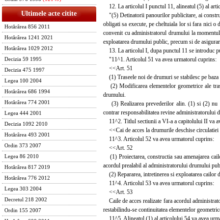
12. La articolul I punctul 11, alineatul (5) al art
Ultimele acte citite
"(5) Detinatorii panourilor publicitare, ai construc
obligati sa execute, pe cheltuiala lor si fara nici
Hotărârea 856 2011
convenit cu administratorul drumului la momentul a
Hotărârea 1241 2021
exploatarea drumului public, precum si de asigurarea
Hotărârea 1029 2012
13. La articolul I, dupa punctul 11 se introduc p
"11^1. Articolul 51 va avea urmatorul cuprins:
Decizia 59 1995
<<Art. 51
Decizia 475 1997
(1) Traseele noi de drumuri se stabilesc pe baza do
Legea 100 2004
(2) Modificarea elementelor geometrice ale traseu
Hotărârea 686 1994
drumului.
Hotărârea 774 2001
(3) Realizarea prevederilor alin. (1) si (2) nu tre
contrar responsabilitatea revine administratorului
Legea 444 2001
11^2. Titlul sectiunii a VI-a a capitolului II va 
Decizia 1092 2010
<<Cai de acces la drumurile deschise circulatiei
Hotărârea 493 2001
11^3. Articolul 52 va avea urmatorul cuprins:
Ordin 373 2007
<<Art. 52
(1) Proiectarea, constructia sau amenajarea cailor d
Legea 86 2010
acordul prealabil al administratorului drumului publi
Hotărârea 817 2019
(2) Repararea, intretinerea si exploatarea cailor de
Hotărârea 776 2012
11^4. Articolul 53 va avea urmatorul cuprins:
Legea 303 2004
<<Art. 53
Decretul 218 2002
Caile de acces realizate fara acordul administratorul
restabilindu-se continuitatea elementelor geometric
Ordin 155 2007
11^5. Alineatul (1) al articolului 54 va avea urm