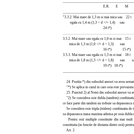
_______________________________________
E.R. E M 
_______________________________________
"3.3.2. Mai mare de 1,3 m si mai mica sau 2
egala cu 1,4 m (1,3 < d </= 1,4) sau
24 t*)
...............................................................................
3.5.2. Mai mare sau egala cu 1,0 m si mai 1
mica de 1,3 m (1,0 </= d < 1,3) s
16 t*) 15 t*)
3.5.3. Mai mare sau egala cu 1,3 m si mai 1
mica de 1,8 m (1,3 </= d < 1,8) sau s
19 t*) 18 t*)
_______________________________________
24. Pozitia *) din subsolul anexei va avea urmat
"*) Se aplica in cazul in care osia este prevazuta
25. Punctul 2) al Notei din subsolul anexei va a
"2) Se considera osie dubla (tandem) combinatia d
ce face parte din tandem nu trebuie sa depaseasca
Se considera osie tripla (tridem) combinatia de tre
sa depaseasca masa maxima admisa pe osia dubla (cu
Pentru osii multiple constituite din mai mult de
constituita (in functie de distanta dintre osii) pent
Art. 2