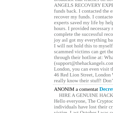
ANGELS RECOVERY EXPERT. H
funds back. I contacted the 
recover my funds. I contact
experts saved my life by hel
hours. I provided necessary 
complete the successful reco
joy asI got my everything bac
I will not hold this to myself
scammed victims can get the
through their hotline at: W
(support@thehackangels.com
London, you can even visit th
46 Red Lion Street, London
really know their stuff! Don’
Decre
ANONIM a comentat
HIRE A GENUINE HAC
Hello everyone, The Cryptocu
individuals have lost their c
victim. Last October I was 