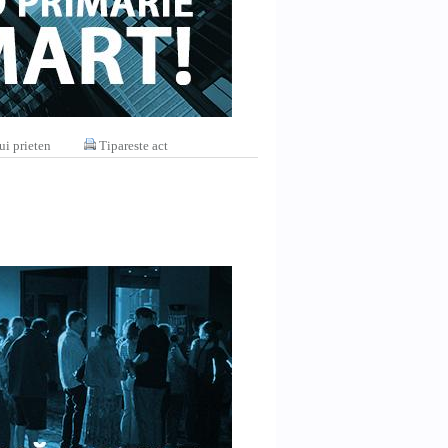
ui prieten
Tipareste act