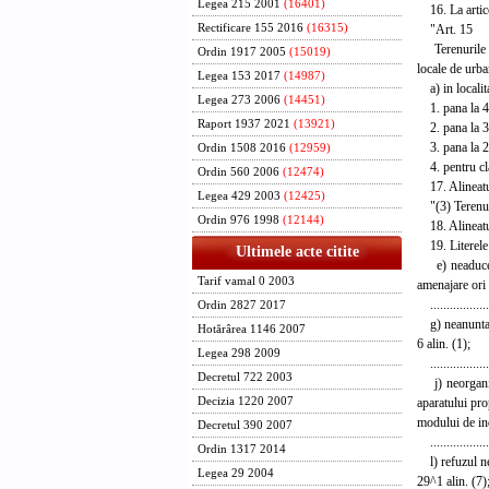
Legea 215 2001
(16401)
16. La articol
"Art. 15
Rectificare 155 2016
(16315)
Terenurile pr
Ordin 1917 2005
(15019)
locale de urba
Legea 153 2017
(14987)
a) in localita
Legea 273 2006
(14451)
1. pana la 450
Raport 1937 2021
(13921)
2. pana la 300
3. pana la 250
Ordin 1508 2016
(12959)
4. pentru clad
Ordin 560 2006
(12474)
17. Alineatul
Legea 429 2003
(12425)
"(3) Terenuril
Ordin 976 1998
(12144)
18. Alineatul 
19. Literele e
Ultimele acte citite
e) neaducerea 
Tarif vamal 0 2003
amenajare ori 
....................
Ordin 2827 2017
g) neanuntarea
Hotărârea 1146 2007
6 alin. (1);
Legea 298 2009
....................
Decretul 722 2003
j) neorganizar
aparatului prop
Decizia 1220 2007
modului de ind
Decretul 390 2007
....................
Ordin 1317 2014
l) refuzul nej
Legea 29 2004
29^1 alin. (7)