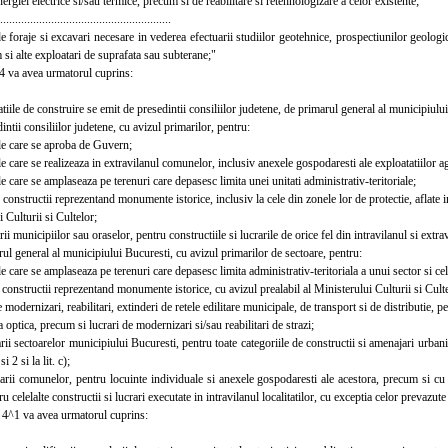
nergiei electrice si/sau termice, precum si de reabilitare si retehnologizare a celor existente;
.......................................................
foraje si excavari necesare in vederea efectuarii studiilor geotehnice, prospectiunilor geologice
 si alte exploatari de suprafata sau subterane;"
 va avea urmatorul cuprins:
ile de construire se emit de presedintii consiliilor judetene, de primarul general al municipiu
tii consiliilor judetene, cu avizul primarilor, pentru:
le care se aproba de Guvern;
e care se realizeaza in extravilanul comunelor, inclusiv anexele gospodaresti ale exploatatiilor 
e care se amplaseaza pe terenuri care depasesc limita unei unitati administrativ-teritoriale;
constructii reprezentand monumente istorice, inclusiv la cele din zonele lor de protectie, aflate in 
i Culturii si Cultelor;
 municipiilor sau oraselor, pentru constructiile si lucrarile de orice fel din intravilanul si extravi
 general al municipiului Bucuresti, cu avizul primarilor de sectoare, pentru:
e care se amplaseaza pe terenuri care depasesc limita administrativ-teritoriala a unui sector si cel
constructii reprezentand monumente istorice, cu avizul prealabil al Ministerului Culturii si Culte
modernizari, reabilitari, extinderi de retele edilitare municipale, de transport si de distributie, p
a optica, precum si lucrari de modernizari si/sau reabilitari de strazi;
 sectoarelor municipiului Bucuresti, pentru toate categoriile de constructii si amenajari urbanis
 si 2 si la lit. c);
i comunelor, pentru locuinte individuale si anexele gospodaresti ale acestora, precum si cu avi
u celelalte constructii si lucrari executate in intravilanul localitatilor, cu exceptia celor prevazute l
4^1 va avea urmatorul cuprins: