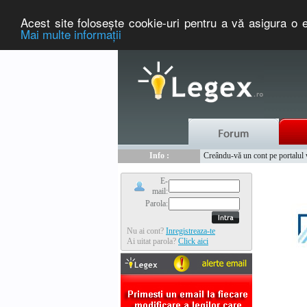
Acest site foloseşte cookie-uri pentru a vă asigura o e
Mai multe informaţii
Nou :
Legex.ro - portal de legislati
Info :
Creându-vă un cont pe portalul ww
Info :
www.tntauto.ro - Managementul 
E-
mail:
Parola:
Nu ai cont?
Inregistreaza-te
Ai uitat parola?
Click aici