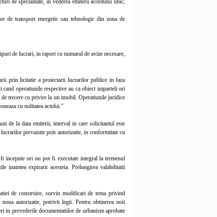
turi de specialitate, in vederea emiterii acordului unic,
elor de transport energetic sau tehnologic din zona de
tipuri de lucrari, in raport cu numarul de avize necesare,
 prin licitatie a proiectarii lucrarilor publice in faza
ci cand operatiunile respective au ca obiect imparteli ori
i de trecere cu privire la un imobil. Operatiunile juridice
oneaza cu nulitatea actului."
i de la data emiterii, interval in care solicitantul este
a lucrarilor prevazute prin autorizatie, in conformitate cu
fi incepute ori nu pot fi executate integral la termenul
ile inaintea expirarii acesteia. Prelungirea valabilitatii
atiei de construire, survin modificari de tema privind
o noua autorizatie, potrivit legii. Pentru obtinerea noii
neri in prevederile documentatiilor de urbanism aprobate