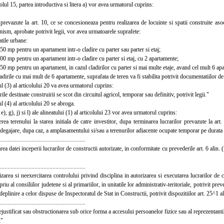
ul 15, partea introductiva si litera a) vor avea urmatorul cuprins:
evazute la art. 10, ce se concesioneaza pentru realizarea de locuinte si spatii construite asoc
nism, aprobate potrivit legii, vor avea urmatoarele suprafete:
tile urbane:
 mp pentru un apartament intr-o cladire cu parter sau parter si etaj;
 mp pentru un apartament intr-o cladire cu parter si etaj, cu 2 apartamente;
 mp pentru un apartament, in cazul cladirilor cu parter si mai multe etaje, avand cel mult 6 ap
irile cu mai mult de 6 apartamente, suprafata de teren va fi stabilita potrivit documentatiilor d
 (3) al articolului 20 va avea urmatorul cuprins:
e destinate construirii se scot din circuitul agricol, temporar sau definitiv, potrivit legii."
(4) al articolului 20 se abroga.
), g), j) si l) ale alineatului (1) al articolului 23 vor avea urmatorul cuprins:
terenului la starea initiala de catre investitor, dupa terminarea lucrarilor prevazute la art. 3
degajare, dupa caz, a amplasamentului si/sau a terenurilor adiacente ocupate temporar pe durata e
.......................................................
 datei inceperii lucrarilor de constructii autorizate, in conformitate cu prevederile art. 6 alin. 
.......................................................
ea si neexercitarea controlului privind disciplina in autorizarea si executarea lucrarilor de c
riu al consiliilor judetene si al primariilor, in unitatile lor administrativ-teritoriale, potrivit pr
eplinire a celor dispuse de Inspectoratul de Stat in Constructii, potrivit dispozitiilor art. 25^1 al
.......................................................
ustificat sau obstructionarea sub orice forma a accesului persoanelor fizice sau al reprezentanti
;"