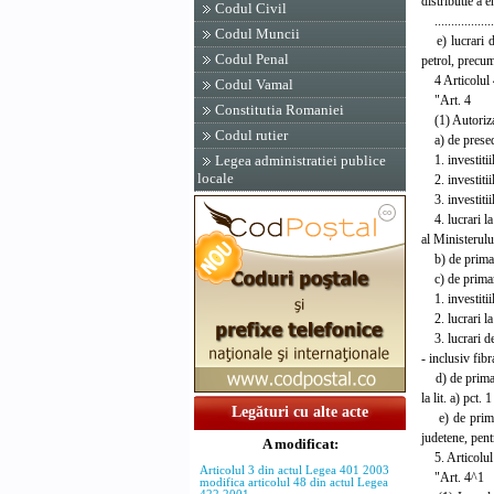
distributie a e
Codul Civil
....................
Codul Muncii
e) lucrari de 
Codul Penal
petrol, precum
4 Articolul 4
Codul Vamal
"Art. 4
Constitutia Romaniei
(1) Autorizati
Codul rutier
a) de presedin
1. investitii
Legea administratiei publice
locale
2. investitiil
3. investitiil
4. lucrari la 
al Ministerulu
b) de primarii
c) de primarul
1. investitiil
2. lucrari la 
3. lucrari de 
- inclusiv fibr
d) de primarii
la lit. a) pct. 1
Legături cu alte acte
e) de primari
judetene, pentr
A modificat:
5. Articolul 
Articolul 3 din actul Legea 401 2003
"Art. 4^1
modifica articolul 48 din actul Legea