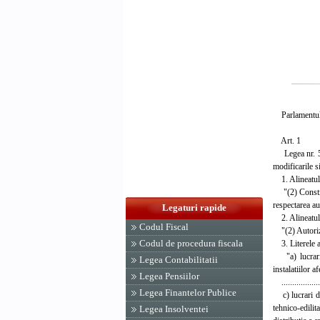
Parlamentul 
Art. 1
Legea nr. 50/
modificarile s
1. Alineatul (
"(2) Construct
respectarea au
Legaturi rapide
2. Alineatul (
Codul Fiscal
"(2) Autorizat
Codul de procedura fiscala
3. Literele a)
"a) lucrari d
Legea Contabilitatii
instalatiilor a
Legea Pensiilor
....................
Legea Finantelor Publice
c) lucrari de 
tehnico-edilit
Legea Insolventei