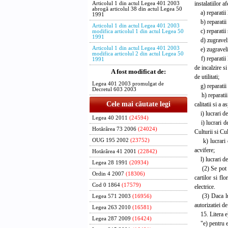
instalatiilor a
Articolul 1 din actul Legea 401 2003
abrogă articolul 38 din actul Legea 50
a) reparatii l
1991
b) reparatii s
Articolul 1 din actul Legea 401 2003
c) reparatii s
modifica articolul 1 din actul Legea 50
1991
d) zugraveli s
Articolul 1 din actul Legea 401 2003
e) zugraveli s
modifica articolul 2 din actul Legea 50
f) reparatii la
1991
de incalzire s
A fost modificat de:
de utilitati;
Legea 401 2003 promulgat de
g) reparatii s
Decretul 603 2003
h) reparatii si
Cele mai căutate legi
calitatii si a 
i) lucrari de i
Legea 40 2011
(24594)
i) lucrari de 
Hotărârea 73 2006
(24024)
Culturii si Cul
k) lucrari de
OUG 195 2002
(23752)
acvifere;
Hotărârea 41 2001
(22842)
l) lucrari de 
Legea 28 1991
(20934)
(2) Se pot exe
Ordin 4 2007
(18306)
cartilor si fl
Cod 0 1864
(17579)
electrice.
(3) Daca lucra
Legea 571 2003
(16956)
autorizatiei de
Legea 263 2010
(16581)
15. Litera e)
Legea 287 2009
(16424)
"e) pentru ext