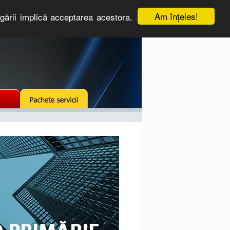
Am înţeles!
igării implică acceptarea acestora.