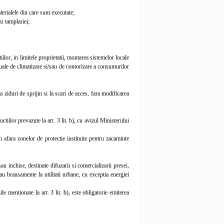
erialele din care sunt executate;
si tamplariei;
iilor, in limitele proprietatii, montarea sistemelor locale
uale de climatizare si/sau de contorizare a consumurilor
la ziduri de sprijin si la scari de acces, fara modificarea
tiilor prevazute la art. 3 lit. b), cu avizul Ministerului
afara zonelor de protectie instituite pentru zacaminte
 inchise, destinate difuzarii si comercializarii presei,
sau bransamente la utilitati urbane, cu exceptia energiei
le mentionate la art. 3 lit. b), este obligatorie emiterea