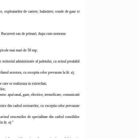
, exploatarilor de cariere, balastiere, sonde de gaze si
lui Bucuresti sau de primari, dupa cum urmeaza:
agricole mai mari de 50 mp;
teritoriul administrativ al judetului, cu avizul prealabil
lanul acestora, cu exceptia celor prevazute la lit. a);
e care se realizeaza in extravilan;
lor;
entru: apa/canal, gaze, electrice, termoficare, comunicatii
tice din cadrul sectoarelor, cu exceptia celor prevazute
zul structurilor de specialitate din cadrul consiliilor
a lit. a)."