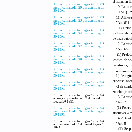
si numai in li
Articolul 1 din actul Legea 401 2003
10. La articol
modifica articolul 20 din actul Legea
50 1991
"(15^1) Taxa p
11. Alineatul
Articolul 1 din actul Legea 401 2003
modifica articolul 23 din actul Legea
"Art. 6^1
50 1991
(1) Demolarea,
Articolul 1 din actul Legea 401 2003
inclusiv eleme
modifica articolul 24 din actul Legea
50 1991
pe baza autoriz
Articolul 1 din actul Legea 401 2003
12. La articol
modifica articolul 27 din actul Legea
"Art. 6^2
50 1991
(1) Proiectele
Articolul 1 din actul Legea 401 2003
tehnice de spe
modifica articolul 29 din actul Legea
50 1991
constructii, as
Articolul 1 din actul Legea 401 2003
....................
modifica articolul 30 din actul Legea
b) de ingineri
50 1991
cuprinse la to
Articolul 1 din actul Legea 401 2003
modifica articolul 32 din actul Legea
c) de conducto
50 1991
zonelor proteja
Articolul 1 din actul Legea 401 2003
13. La articol
adauga dupa articolul 32 din actul
Legea 50 1991
"Art. 7
(1) Pentru aut
Articolul 1 din actul Legea 401 2003
modifica articolul 36 din actul Legea
amenajare a t
50 1991
14. Articolul
Articolul 1 din actul Legea 401 2003
"Art. 8
abrogă articolul 37 din actul Legea 50
1991
(1) Se pot ex