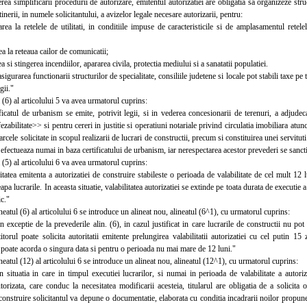
 simplificarii procedurii de autorizare, emitentul autorizatiei are obligatia sa organizeze struc
inerii, in numele solicitantului, a avizelor legale necesare autorizarii, pentru:
 la retelele de utilitati, in conditiile impuse de caracteristicile si de amplasamentul retel
 la reteaua cailor de comunicatii;
si stingerea incendiilor, apararea civila, protectia mediului si a sanatatii populatiei.
gurarea functionarii structurilor de specialitate, consiliile judetene si locale pot stabili taxe pe 
gii."
6) al articolului 5 va avea urmatorul cuprins:
tul de urbanism se emite, potrivit legii, si in vederea concesionarii de terenuri, a adjudecarii
zabilitate>> si pentru cereri in justitie si operatiuni notariale privind circulatia imobiliara atun
rcele solicitate in scopul realizarii de lucrari de constructii, precum si constituirea unei servitut
efectueaza numai in baza certificatului de urbanism, iar nerespectarea acestor prevederi se sancti
5) al articolului 6 va avea urmatorul cuprins:
ea emitenta a autorizatiei de construire stabileste o perioada de valabilitate de cel mult 12 lun
apa lucrarile. In aceasta situatie, valabilitatea autorizatiei se extinde pe toata durata de executie 
ic."
tul (6) al articolului 6 se introduce un alineat nou, alineatul (6^1), cu urmatorul cuprins:
ceptie de la prevederile alin. (6), in cazul justificat in care lucrarile de constructii nu pot 
stitorul poate solicita autoritatii emitente prelungirea valabilitatii autorizatiei cu cel putin 15 z
e poate acorda o singura data si pentru o perioada nu mai mare de 12 luni."
tul (12) al articolului 6 se introduce un alineat nou, alineatul (12^1), cu urmatorul cuprins:
tuatia in care in timpul executiei lucrarilor, si numai in perioada de valabilitate a autoriz
torizata, care conduc la necesitatea modificarii acesteia, titularul are obligatia de a solicita 
 construire solicitantul va depune o documentatie, elaborata cu conditia incadrarii noilor propu