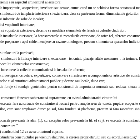
ferente sau aspectul arhitectural al acestora:
a imprejmuiri, acoperisuri, invelitori sau terase, atunci cand nu se schimba forma acestora si mat
i inlocuiri de tamplarie interioara si exterioara, daca se pastreaza forma, dimensiunile golurilor 
i inlocuiri de sobe de incalzit;
i vopsitorii interioare;
i vopsitorii exterioare, daca nu se modifica elementele de fatada si culorile cladirilor;
 instalatiile interioare, la bransamentele si racordurile exterioare, de orice fel, aferente construct
i de preparare a apei calde menajere cu cazane omologate, precum si montarea aparatelor individ
i inlocuiri la pardoseli;
 inlocuiri la finisaje interioare si exterioare - tencuieli, placaje, altele asemenea -, la trotuare, 
aspectului elementelor constructive;
ntretinere la caile de comunicatie si la instalatiile aferente;
investigare, cercetare, expertizare, conservare si restaurare a componentelor artistice ale construc
telor si al autoritatii administratiei publice judetene sau locale, dupa caz;
 foraje si sondaje geotehnice pentru constructii de importanta normala sau redusa, situate in 
constructii funerare subterane si supraterane, cu avizul administratiei cimitirului.
cuta fara autorizatie de construire si lucrari pentru amplasarea de tonete, pupitre acoperite sau
orilor, care sunt amplasate direct pe sol, fara fundatii si platforme, precum si fara racorduri si/
rile prevazute la alin. (1), cu exceptia celor prevazute la lit. e) si j), se executa la constructii
 construire."
 a articolului 12 va avea urmatorul cuprins:
inderea constructiilor pe terenuri alaturate, la cererea proprietarului sau cu acordul acestuia;"