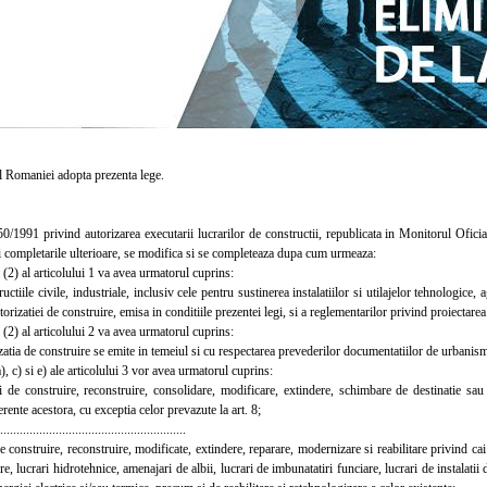
Romaniei adopta prezenta lege.
1991 privind autorizarea executarii lucrarilor de constructii, republicata in Monitorul Oficia
i completarile ulterioare, se modifica si se completeaza dupa cum urmeaza:
2) al articolului 1 va avea urmatorul cuprins:
iile civile, industriale, inclusiv cele pentru sustinerea instalatiilor si utilajelor tehnologice, 
torizatiei de construire, emisa in conditiile prezentei legi, si a reglementarilor privind proiectarea
2) al articolului 2 va avea urmatorul cuprins:
ia de construire se emite in temeiul si cu respectarea prevederilor documentatiilor de urbanism, 
, c) si e) ale articolului 3 vor avea urmatorul cuprins:
e construire, reconstruire, consolidare, modificare, extindere, schimbare de destinatie sau 
ferente acestora, cu exceptia celor prevazute la art. 8;
.......................................................
construire, reconstruire, modificate, extindere, reparare, modernizare si reabilitare privind cai d
are, lucrari hidrotehnice, amenajari de albii, lucrari de imbunatatiri funciare, lucrari de instalatii