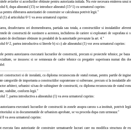
mitele avizelor si acordurilor obtinute pentru autorizatia initiala. Nu este necesara emiterea unui 
ul 6, dupa alineatul (15) se introduce alineatul (15^1) cu urmatorul cuprins:
entru eliberarea autorizatiei de construire se calculeaza potrivit legii."
 (1) al articolului 6^1 va avea urmatorul cuprins:
 dezafectarea ori dezmembrarea, partiala sau totala, a constructiilor si instalatiilor aferente c
ntele de constructii de sustinere a acestora, inchiderea de cariere si exploatari de suprafata si
atiei de desfiintare obtinute in prealabil de la autoritatile prevazute la art. 4."
ul 6^2, partea introductiva si literele b) si c) ale alineatului (1) vor avea urmatorul cuprins:
 pentru autorizarea executarii lucrarilor de constructii, precum si proiectele tehnice, pe baza
cialitate, se insusesc si se semneaza de cadre tehnice cu pregatire superioara numai din domeni
tfel:
.......................................................
 constructori si de instalatii, cu diploma recunoscuta de statul roman, pentru partile de inginer
ate categoriile de importanta a constructiilor supraterane si subterane, precum si la instalatiile afe
r arhitect, urbanist si/sau de subinginer de constructii, cu diploma recunoscuta de statul roman
te, stabilite, conform legii."
ul 7, partea introductiva a alineatului (1) va avea urmatorul cuprins:
orizarea executarii lucrarilor de constructii in zonele asupra carora s-a instituit, potrivit leg
eritoriului si in documentatiile de urbanism aprobate, se va proceda dupa cum urmeaza:"
 8 va avea urmatorul cuprins:
ecuta fara autorizatie de construire urmatoarele lucrari care nu modifica structura de rezisten