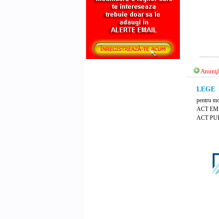
Anunţă
LEGE N
pentru mod
ACT EM
ACT PUB