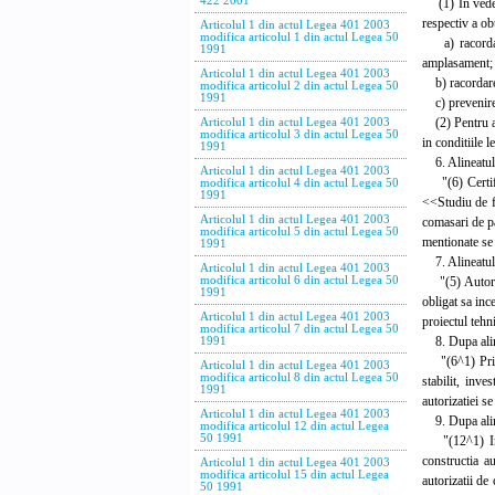
422 2001
(1) In vederea
respectiv a obt
Articolul 1 din actul Legea 401 2003
modifica articolul 1 din actul Legea 50
a) racordarea
1991
amplasament;
Articolul 1 din actul Legea 401 2003
b) racordarea
modifica articolul 2 din actul Legea 50
1991
c) prevenirea 
(2) Pentru asi
Articolul 1 din actul Legea 401 2003
modifica articolul 3 din actul Legea 50
in conditiile le
1991
6. Alineatul (
Articolul 1 din actul Legea 401 2003
"(6) Certifica
modifica articolul 4 din actul Legea 50
1991
<<Studiu de fe
Articolul 1 din actul Legea 401 2003
comasari de pa
modifica articolul 5 din actul Legea 50
mentionate se 
1991
7. Alineatul (
Articolul 1 din actul Legea 401 2003
"(5) Autoritat
modifica articolul 6 din actul Legea 50
1991
obligat sa ince
Articolul 1 din actul Legea 401 2003
proiectul tehn
modifica articolul 7 din actul Legea 50
8. Dupa alinea
1991
"(6^1) Prin ex
Articolul 1 din actul Legea 401 2003
modifica articolul 8 din actul Legea 50
stabilit, inve
1991
autorizatiei s
Articolul 1 din actul Legea 401 2003
9. Dupa alinea
modifica articolul 12 din actul Legea
50 1991
"(12^1) In si
constructia au
Articolul 1 din actul Legea 401 2003
modifica articolul 15 din actul Legea
autorizatii de
50 1991