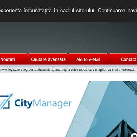
xperienţă îmbunătăţită în cadrul site-ului. Continuarea nav
e romaneasca. Un serviciu oferit gratuit de TNT COMPUTERS
w.legex.ro aveţi posibilitatea să fiţi anunţaţi la orice modificare a legilor care vă interesează.
Integrat al Parcului Auto