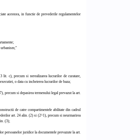
iate acestora, in functie de prevederile regulamentelor
artamente;
e urbanism;"
 lit. c), precum si nerealizarea lucrarilor de curatare,
xecutiei, o data cu incheierea lucrarilor de baza;
(7), precum si depasirea termenului legal prevazut la art.
onstructii de catre compartimentele abilitate din cadrul
evederilor art. 24 alin. (2) si (2^1), precum si neurmarirea
in. (3);
lor persoanelor juridice la documentele prevazute la art.