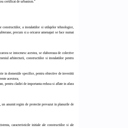
nou certificat de urbanism."
onstructiilor, a instalatiilor si utilajelor tehnologice,
 subterane, precum si a oricaror amenajari se face numai
 carora se intocmesc acestea, se elaboreaza de colective
ul arhitecturii, constructiilor si instalatiilor pentru
ie in domeniile specifice, pentru obiective de investitii
rente acestora;
, pentru cladiri de importanta redusa si aflate in afara
ii, un anumit regim de protectie prevazut in planurile de
ta, caracteristicile initiale ale constructiilor si ale