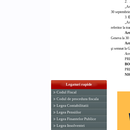
2.
A
„Ar
30 septembrie
3.
D
„Art
referitor la t
Art
Geneva la 30 s
Art
şi semnat la 
Ace
PR
BO
PR
NI
Legaturi rapide
Codul Fiscal
Codul de procedura fiscala
Legea Contabilitatii
Legea Pensiilor
Legea Finantelor Publice
Legea Insolventei