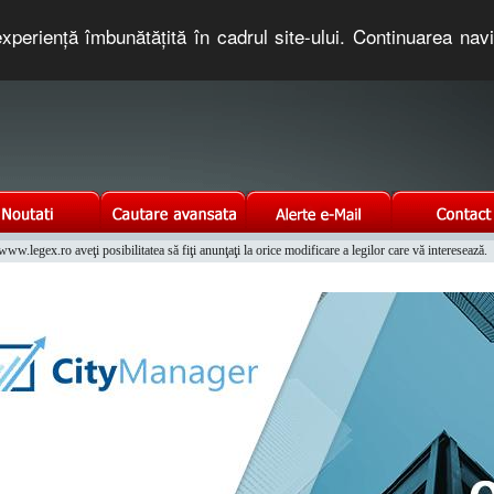
xperienţă îmbunătăţită în cadrul site-ului. Continuarea nav
e romaneasca. Un serviciu oferit gratuit de TNT COMPUTERS
w.legex.ro aveţi posibilitatea să fiţi anunţaţi la orice modificare a legilor care vă interesează.
Integrat al Parcului Auto