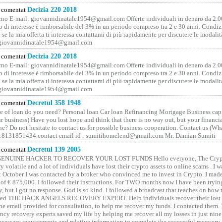
comentat
Decizia 220 2018
no E-mail: giovannidinatale1954@­gmail.­com Offerte individuali in denaro da 2.0
o di interesse è rimborsabile del 3% in un periodo compreso tra 2 e 30 anni. Condiz
 se la mia offerta ti interessa contattami di più rapidamente per discutere le modali
 giovannidinatale1954@­gmail.­com
comentat
Decizia 220 2018
no E-mail: giovannidinatale1954@­gmail.­com Offerte individuali in denaro da 2.0
o di interesse è rimborsabile del 3% in un periodo compreso tra 2 e 30 anni. Condiz
 se la mia offerta ti interessa contattami di più rapidamente per discutere le modali
 giovannidinatale1954@­gmail.­com
comentat
Decretul 358 1948
 of loan do you need? Personal loan Car loan Refinancing Mortgage Business capit
 business) Have you lost hope and think that there is no way out, but your financi
one? Do not hesitate to contact us for possible business cooperation. Contact us (W
8131851434 contact email id : sumitihomelend@gmail.com Mr. Damian Sumiti
comentat
Decretul 139 2005
GENUINE HACKER TO RECOVER YOUR LOST FUNDS Hello everyone, The Crypt
y volatile and a lot of individuals have lost their crypto assets to online scams . I w
t October I was contacted by a broker who convinced me to invest in Crypto. I made 
of € 875,000. I followed their instructions. For TWO months now I have been tryin
y, but I got no response. God is so kind. I followed a broadcast that teaches on how
lled THE HACK ANGELS RECOVERY EXPERT. Help individuals recover their lost f
he email provided for consultation, to help me recover my funds. I contacted them.
ncy recovery experts saved my life by helping me recover all my losses in just nine 
cessary requirements and relative information to complete the successful recovery