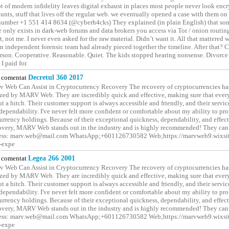
ot of modern infidelity leaves digital exhaust in places most people never look en
unts, stuff that lives off the regular web. we eventually opened a case with them on
number +1 551 414 8634 (@cyberh4cks) They explained (in plain English) that som
e only exists in dark-web forums and data brokers you access via Tor / onion routin
rt, not me. I never even asked for the raw material. Didn’t want it. All that mattered 
n independent forensic team had already pieced together the timeline. After that?
erson. Cooperative. Reasonable. Quiet. The kids stopped hearing nonsense. Divorce
I paid for.
comentat
Decretul 360 2017
 Web Can Assist in Cryptocurrency Recovery The recovery of cryptocurrencies ha
ized by MARV Web. They are incredibly quick and effective, making sure that ever
t a hitch. Their customer support is always accessible and friendly, and their servi
 dependability. I've never felt more confident or comfortable about my ability to pr
rrency holdings. Because of their exceptional quickness, dependability, and effect
covery, MARV Web stands out in the industry and is highly recommended! They can 
ess: marv.web@mail.com WhatsApp;+601126730582 Web;https://marvweb9.wixsi
-expe
comentat
Legea 266 2001
 Web Can Assist in Cryptocurrency Recovery The recovery of cryptocurrencies ha
ized by MARV Web. They are incredibly quick and effective, making sure that ever
t a hitch. Their customer support is always accessible and friendly, and their servi
 dependability. I've never felt more confident or comfortable about my ability to pr
rrency holdings. Because of their exceptional quickness, dependability, and effect
covery, MARV Web stands out in the industry and is highly recommended! They can 
ess: marv.web@mail.com WhatsApp;+601126730582 Web;https://marvweb9.wixsi
-expe