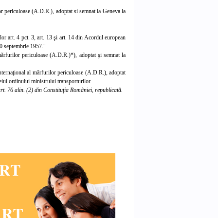
lor periculoase (A.D.R.), adoptat si semnat la Geneva la
or art. 4 pct. 3, art. 13 şi art. 14 din Acordul european
30 septembrie 1957."
 mărfurilor periculoase (A.D.R.)*), adoptat şi semnat la
nternaţional al mărfurilor periculoase (A.D.R.), adoptat
eiul ordinului ministrului transporturilor.
t. 76 alin. (2) din Constituţia României, republicată.