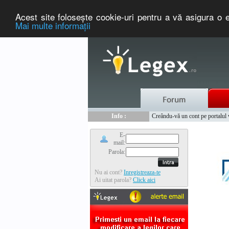
Acest site foloseşte cookie-uri pentru a vă asigura o e
Mai multe informaţii
Nou :
Legex.ro - portal de legislati
Info :
Creându-vă un cont pe portalul ww
Info :
www.tntauto.ro - Managementul 
E-
mail:
Parola:
Nu ai cont?
Inregistreaza-te
Ai uitat parola?
Click aici