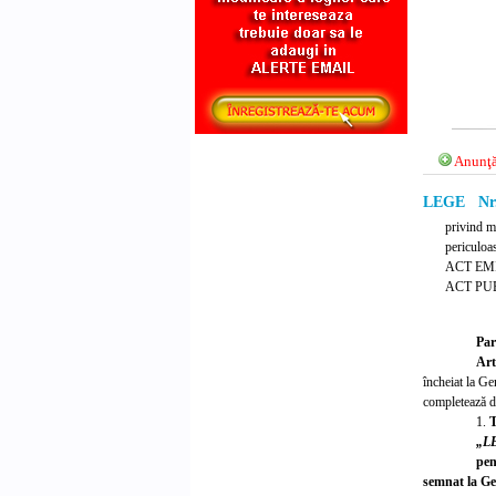
Anunţă
LEGE Nr. 
privind m
periculoa
ACT EM
ACT PUB
Par
Art
încheiat la Ge
completează 
1.
T
„L
pen
semnat la Ge