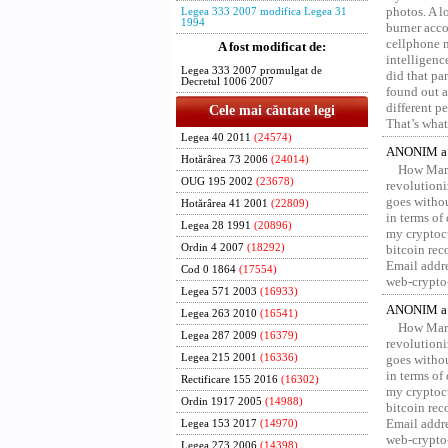
photos. A l
Legea 333 2007 modifica Legea 31
1994
burner acco
cellphone 
A fost modificat de:
intelligenc
Legea 333 2007 promulgat de
did that pa
Decretul 1006 2007
found out a
different p
Cele mai căutate legi
That’s what 
Legea 40 2011
(24574)
ANONIM a 
Hotărârea 73 2006
(24014)
How Marv
OUG 195 2002
(23678)
revolution
goes withou
Hotărârea 41 2001
(22809)
in terms of
Legea 28 1991
(20896)
my cryptocu
Ordin 4 2007
(18292)
bitcoin re
Email addr
Cod 0 1864
(17554)
web-crypto
Legea 571 2003
(16933)
ANONIM a 
Legea 263 2010
(16541)
How Marv
Legea 287 2009
(16379)
revolution
Legea 215 2001
(16336)
goes withou
in terms of
Rectificare 155 2016
(16302)
my cryptocu
Ordin 1917 2005
(14988)
bitcoin re
Email addr
Legea 153 2017
(14970)
web-crypto
Legea 273 2006
(14398)