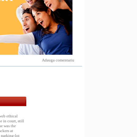
Adauga comentariu
web ethical
in court, still
he was the
ckers at
 parking-lot