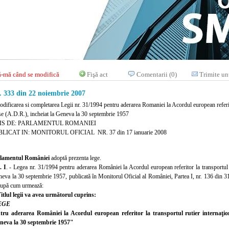
-mă când se modifică
Fişă act
Comentarii (0)
Trimite un
333 din 22 noiembrie 2007
odificarea si completarea Legii nr. 31/1994 pentru aderarea Romaniei la Acordul european referitor
se (A.D.R.), incheiat la Geneva la 30 septembrie 1957
IS DE: PARLAMENTUL ROMANIEI
LICAT IN: MONITORUL OFICIAL NR. 37 din 17 ianuarie 2008
lamentul României
adoptă prezenta lege.
. I
. - Legea nr. 31/1994 pentru aderarea României la Acordul european referitor la transportul r
neva la 30 septembrie 1957, publicată în Monitorul Oficial al României, Partea I, nr. 136 din 31
după cum urmează:
itlul legii va avea următorul cuprins:
EGE
tru aderarea României la Acordul european
referitor la transportul rutier internaţio
neva la 30 septembrie 1957"