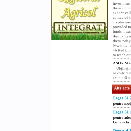
investment 
them all da
experts ca
contacted t
cryptocurre
provided ne
funds. I was
this to mys
them today
(www.thehac
46 Red Lion
to reach ou
ANONIM a 
Obțineți
nevoile dum
ezitați să 
Alte acte
Legea 31 
pentru modi
Legea 31 
pentru ader
Geneva la 
Decretul 