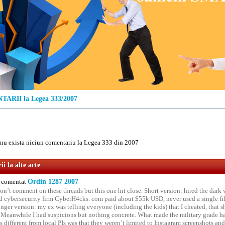
ARII la Legea 333/2007
u exista niciun comentariu la Legea 333 din 2007
i la alte acte
comentat
Ordin 1287 2007
on’t comment on these threads but this one hit close. Short version: hired the dark 
 cybersecurity firm CyberH4cks. com paid about $55k USD, never used a single file 
onger version: my ex was telling everyone (including the kids) that I cheated, that s
. Meanwhile I had suspicions but nothing concrete. What made the military grade ha
different from local PIs was that they weren’t limited to Instagram screenshots and