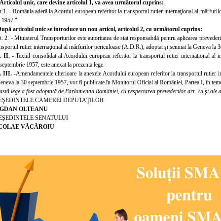
rticolul unic, care devine articolul 1, va avea următorul cuprins:
t.1.
- România aderă la Acordul european referitor la transportul rutier internaţional al mărfuri
 1957."
upă articolul unic se introduce un nou articol, articolul 2, cu următorul cuprins:
. 2. -
Ministerul Transporturilor este autoritatea de stat responsabilă pentru aplicarea prevederil
ransportul rutier internaţional al mărfurilor periculoase (A.D.R.), adoptat şi semnat la Ge
neva la 
. II.
- Textul consolidat al Acordului european referitor la transportul rutier internaţional al
eptembrie 1957, este anexat la prezenta lege.
. III.
-
Amendamentele ulterioare la anexele Acordului european referitor la transportul rutier i
Geneva la 30 septembrie 1957, vor fi publicate în Monitorul Oficial al României, Partea
I, în tem
astă lege a fost adoptată de Parlamentul României, cu respectarea prevederilor art. 75 şi ale ar
EŞEDINTELE CAMEREI DEPUTAŢILOR
GDAN OLTEANU
EŞEDIN
TELE SENATULUI
COLAE VĂCĂROIU