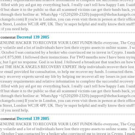
 filled with joy asI got my everything back. I really can't tell how happy I am. I said
elf but share it to the public so that all scammed victims can get their funds back, 
 through their hotline at: WhatsApp +1(520)200-2320) (support@thehackangels.c
kangels.com) If you're in London, you can even visit them in person at their office
 Street, London WC1R 4PF, UK. They’re super helpful and really know their stuff!
t if you need help.
comentat
Decretul 139 2005
GENUINE HACKER TO RECOVER YOUR LOST FUNDS Hello everyone, The Crypt
y volatile and a lot of individuals have lost their crypto assets to online scams . I w
t October I was contacted by a broker who convinced me to invest in Crypto. I made 
of € 875,000. I followed their instructions. For TWO months now I have been tryin
y, but I got no response. God is so kind. I followed a broadcast that teaches on how
lled THE HACK ANGELS RECOVERY EXPERT. Help individuals recover their lost f
he email provided for consultation, to help me recover my funds. I contacted them.
ncy recovery experts saved my life by helping me recover all my losses in just nine 
cessary requirements and relative information to complete the successful recovery
 filled with joy asI got my everything back. I really can't tell how happy I am. I said
elf but share it to the public so that all scammed victims can get their funds back, 
 through their hotline at: WhatsApp +1(520)200-2320) (support@thehackangels.c
kangels.com) If you're in London, you can even visit them in person at their office
 Street, London WC1R 4PF, UK. They’re super helpful and really know their stuff!
t if you need help.
comentat
Decretul 139 2005
GENUINE HACKER TO RECOVER YOUR LOST FUNDS Hello everyone, The Crypt
y volatile and a lot of individuals have lost their crypto assets to online scams . I w
t October I was contacted by a broker who convinced me to invest in Crypto. I made 