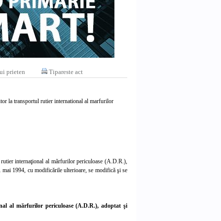
ui prieten
Tipareste act
 la transportul rutier international al marfurilor
utier internaţional al mărfurilor periculoase (A.D.R.),
 mai 1994, cu modificările ulterioare, se modifică şi se
nal
al mărfurilor periculoase (A.D.R.), adoptat
şi