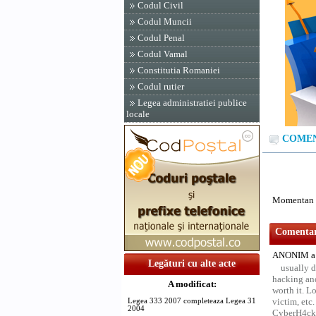
Codul Civil
Codul Muncii
Codul Penal
Codul Vamal
Constitutia Romaniei
Codul rutier
Legea administratiei publice
locale
COMENT
Momentan n
Comentari
ANONIM a 
Legături cu alte acte
usually d
hacking and
A modificat:
worth it. L
victim, etc
Legea 333 2007 completeaza Legea 31
2004
CyberH4cks 