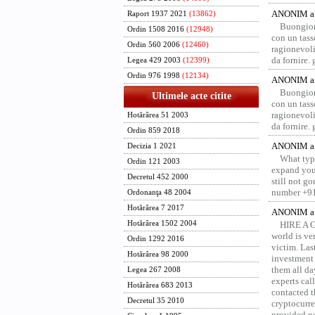
ANONIM a 
Raport 1937 2021
(13862)
Buongior
Ordin 1508 2016
(12948)
con un tass
Ordin 560 2006
(12460)
ragionevoli
da fornire.
Legea 429 2003
(12399)
Ordin 976 1998
(12134)
ANONIM a 
Buongior
Ultimele acte citite
con un tass
ragionevoli
Hotărârea 51 2003
da fornire.
Ordin 859 2018
ANONIM a 
Decizia 1 2021
What type
Ordin 121 2003
expand your
Decretul 452 2000
still not g
number +91
Ordonanţa 48 2004
Hotărârea 7 2017
ANONIM a 
Hotărârea 1502 2004
HIRE A 
world is ver
Ordin 1292 2016
victim. Las
Hotărârea 98 2000
investment 
them all da
Legea 267 2008
experts ca
Hotărârea 683 2013
contacted t
Decretul 35 2010
cryptocurre
provided ne