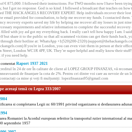
of € 875,000. I followed their instructions. For TWO months now I have been tryin
y, but I got no response. God is so kind. I followed a broadcast that teaches on how
lled THE HACK ANGELS RECOVERY EXPERT. Help individuals recover their lost f
he email provided for consultation, to help me recover my funds. I contacted them.
ncy recovery experts saved my life by helping me recover all my losses in just nine 
cessary requirements and relative information to complete the successful recovery
 filled with joy asI got my everything back. I really can't tell how happy I am. I said
elf but share it to the public so that all scammed victims can get their funds back, 
 through their hotline at: WhatsApp +1(520)200-2320) (support@thehackangels.c
kangels.com) If you're in London, you can even visit them in person at their office
 Street, London WC1R 4PF, UK. They’re super helpful and really know their stuff!
t if you need help.
comentat
Raport 1937 2021
 creditul în 24 de ore În calitate de client al LOPEZ GROUP FINANZAS, vă recoman
neavoastră de finanțare la cota de 2%. Pentru cei dintre voi care au nevoie de un 
o contactați ca mine și veți fi mulțumiți: lopezfinanzas95@gmail.com
 pe aceeaşi temă cu Legea 333/2007
2004
ficarea si completarea Legii nr. 60/1991 privind organizarea si desfasurarea adunar
1994
area Romaniei la Acordul european referitor la transportul rutier international al mar
30 septembrie 1957
1006 2007