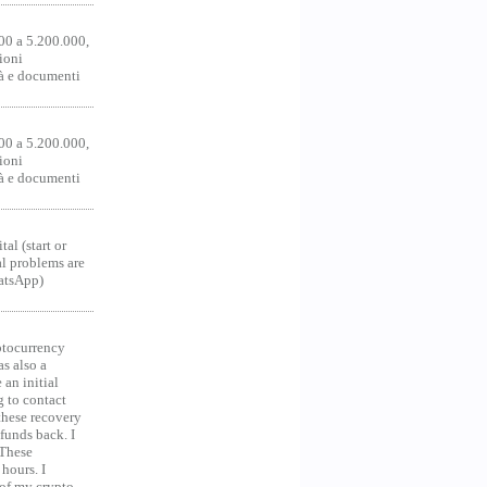
00 a 5.200.000,
ioni
tà e documenti
00 a 5.200.000,
ioni
tà e documenti
al (start or
al problems are
hatsApp)
ocurrency
as also a
an initial
g to contact
 these recovery
unds back. I
 These
hours. I
 of my crypto