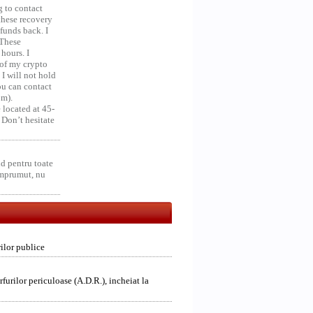
g to contact
 these recovery
unds back. I
 These
hours. I
 of my crypto
 I will not hold
you can contact
om).
 located at 45-
 Don’t hesitate
d pentru toate
împrumut, nu
ilor publice
furilor periculoase (A.D.R.), incheiat la