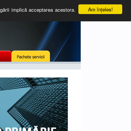
Am înţeles!
igării implică acceptarea acestora.