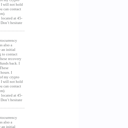
 I will not hold
you can contact
om).
 located at 45-
 Don’t hesitate
ocurrency
as also a
an initial
g to contact
 these recovery
unds back. I
 These
hours. I
 of my crypto
 I will not hold
you can contact
om).
 located at 45-
 Don’t hesitate
ocurrency
as also a
an initial