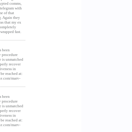
crypted comms,
 telegram with
e of that
g. Again they
was that my ex
 Completely
 wrapped fast.
s been
y procedure
ce is unmatched
operly recover
iveness in
be reached at:
te.com/marv-
s been
y procedure
ce is unmatched
operly recover
iveness in
be reached at:
te.com/marv-