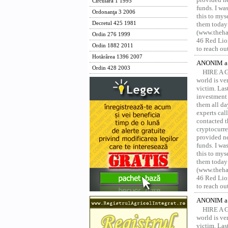
Circulara 1 1995
funds. I was
Ordonanţa 3 2006
this to mys
Decretul 425 1981
them today
(www.thehac
Ordin 276 1999
46 Red Lion
Ordin 1882 2011
to reach ou
Hotărârea 1396 2007
ANONIM a 
Ordin 428 2003
HIRE A 
world is ver
victim. Las
investment 
them all da
experts ca
contacted t
cryptocurre
provided ne
funds. I was
this to mys
them today
(www.thehac
46 Red Lion
to reach ou
ANONIM a 
HIRE A 
world is ver
victim. Las