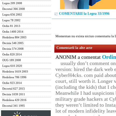
Legea 209 2008
Decretul 366 2008
COMENTARII la Legea 33/1996
Legea 656 2002
Legea 78 2002
Ordin 81 2013
Ordin 1400 2014
Momentan nu exista niciun comentariu la 
Hotărârea 884 2003
Decizia 546 2005
Comentarii la alte acte
Decizia 574 2008
Ordin 820 2014
Ordin
ANONIM a comentat
OUG 189 2008
usually don’t comment on t
Legea 610 2020
version: hired the dark web 
Hotărârea 1619 2003
CyberH4cks. com paid about 
Hotărârea 786 1996
court, still worth it. Longer
Ordin 923 2014
(including the kids) that I ch
Decretul 627 2015
Meanwhile I had suspicions 
Decizia 1039 2011
military grade hackers at Cy
Hotărârea 420 2016
they weren’t limited to Inst
Decretul 341 1995
lot of modern infidelity leav