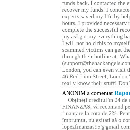
funds back. I contacted the 
recover my funds. I contact
experts saved my life by hel
hours. I provided necessary 
complete the successful reco
joy asI got my everything bac
I will not hold this to myself
scammed victims can get the
through their hotline at: W
(support@thehackangels.com
London, you can even visit th
46 Red Lion Street, London
really know their stuff! Don’
Rapor
ANONIM a comentat
Obțineți creditul în 24 d
FINANZAS, vă recomand pent
finanțare la cota de 2%. Pent
împrumut, nu ezitați să o con
lopezfinanzas95@gmail.co