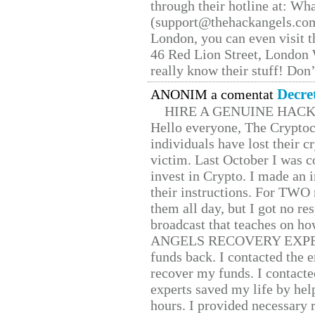
through their hotline at: W
(support@thehackangels.com
London, you can even visit th
46 Red Lion Street, London
really know their stuff! Don’
Decre
ANONIM a comentat
HIRE A GENUINE HAC
Hello everyone, The Cryptocu
individuals have lost their c
victim. Last October I was 
invest in Crypto. I made an i
their instructions. For TWO 
them all day, but I got no re
broadcast that teaches on h
ANGELS RECOVERY EXPERT. H
funds back. I contacted the 
recover my funds. I contact
experts saved my life by hel
hours. I provided necessary 