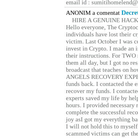
email id : sumitihomelend
Decre
ANONIM a comentat
HIRE A GENUINE HAC
Hello everyone, The Cryptocu
individuals have lost their c
victim. Last October I was 
invest in Crypto. I made an i
their instructions. For TWO 
them all day, but I got no re
broadcast that teaches on h
ANGELS RECOVERY EXPERT. H
funds back. I contacted the 
recover my funds. I contact
experts saved my life by hel
hours. I provided necessary 
complete the successful reco
joy asI got my everything bac
I will not hold this to myself
scammed victims can get the