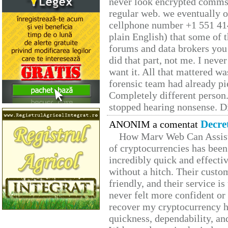
never look encrypted comms, 
regular web. we eventually 
cellphone number +1 551 41
plain English) that some of t
forums and data brokers you 
did that part, not me. I neve
want it. All that mattered w
forensic team had already pie
Completely different person
stopped hearing nonsense. Di
Decre
ANONIM a comentat
How Marv Web Can Assist
of cryptocurrencies has be
incredibly quick and effecti
without a hitch. Their custo
friendly, and their service i
never felt more confident or
recover my cryptocurrency h
quickness, dependability, an