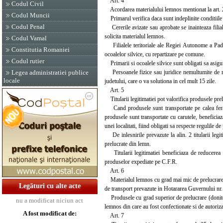
Art. 4
Codul Civil
Acordarea materialului lemnos mentionat la art. 2 se
Codul Muncii
Primarul verifica daca sunt indeplinite conditiile 
Codul Penal
Cererile avizate sau aprobate se inainteaza filial
solicita materialul lemnos.
Codul Vamal
Filialele teritoriale ale Regiei Autonome a Padur
Constitutia Romaniei
ocoalelor silvice, cu repartizare pe comune.
Codul rutier
Primarii si ocoalele silvice sunt obligati sa asigure
Persoanele fizice sau juridice nemultumite de mod
Legea administratiei publice
locale
judetului, care o va solutiona in cel mult 15 zile.
Art. 5
Titularii legitimatiei pot valorifica produsele preluc
Cand produsele sunt transportate pe calea ferata,
produsele sunt transportate cu carutele, beneficia
unei localitati, fiind obligati sa respecte regulile de
De inlesnirile prevazute la alin. 2 titularii legit
prelucrate din lemn.
Titularii legitimatiei beneficiaza de reducerea 
produselor expediate pe C.F.R.
Art. 6
Materialul lemnos cu grad mai mic de prelucrare (sc
Legături cu alte acte
de transport prevazute in Hotararea Guvernului nr. 
Produsele cu grad superior de prelucrare (donite, c
nu a modificat niciun act
lemnos din care au fost confectionate si de autoriza
A fost modificat de:
Art. 7