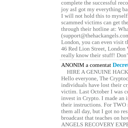
complete the successful reco
joy asI got my everything bac
I will not hold this to myself
scammed victims can get the
through their hotline at: W
(support@thehackangels.com
London, you can even visit th
46 Red Lion Street, London
really know their stuff! Don’
Decre
ANONIM a comentat
HIRE A GENUINE HAC
Hello everyone, The Cryptocu
individuals have lost their c
victim. Last October I was 
invest in Crypto. I made an i
their instructions. For TWO 
them all day, but I got no re
broadcast that teaches on h
ANGELS RECOVERY EXPERT. H