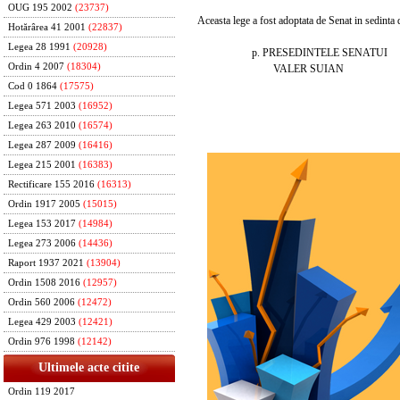
OUG 195 2002
(23737)
Aceasta lege a fost adoptata de Senat in sedinta di
Hotărârea 41 2001
(22837)
Legea 28 1991
(20928)
p. PRESEDINTELE SENATUI
Ordin 4 2007
(18304)
VALER SUIAN
Cod 0 1864
(17575)
Legea 571 2003
(16952)
Legea 263 2010
(16574)
Legea 287 2009
(16416)
Legea 215 2001
(16383)
Rectificare 155 2016
(16313)
Ordin 1917 2005
(15015)
Legea 153 2017
(14984)
Legea 273 2006
(14436)
Raport 1937 2021
(13904)
Ordin 1508 2016
(12957)
Ordin 560 2006
(12472)
Legea 429 2003
(12421)
Ordin 976 1998
(12142)
Ultimele acte citite
Ordin 119 2017