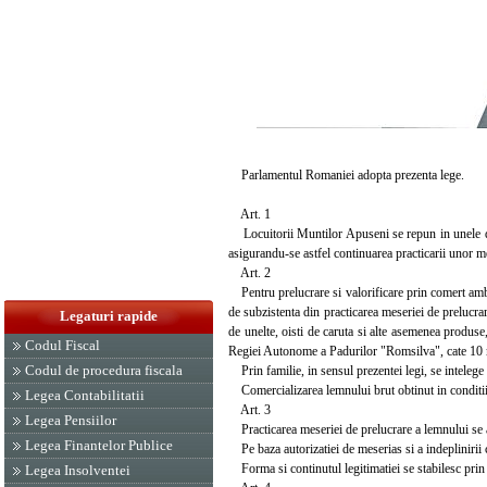
Parlamentul Romaniei adopta prezenta lege.
Art. 1
Locuitorii Muntilor Apuseni se repun in unele drep
asigurandu-se astfel continuarea practicarii unor m
Art. 2
Pentru prelucrare si valorificare prin comert ambu
de subzistenta din practicarea meseriei de prelucrar
Legaturi rapide
de unelte, oisti de caruta si alte asemenea produse, 
Codul Fiscal
Regiei Autonome a Padurilor "Romsilva", cate 10 me
Codul de procedura fiscala
Prin familie, in sensul prezentei legi, se intelege 
Comercializarea lemnului brut obtinut in conditiile
Legea Contabilitatii
Art. 3
Legea Pensiilor
Practicarea meseriei de prelucrare a lemnului se 
Legea Finantelor Publice
Pe baza autorizatiei de meserias si a indeplinirii co
Forma si continutul legitimatiei se stabilesc prin h
Legea Insolventei