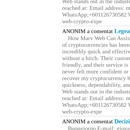
Web stands out in the indus
reached at: Email address:
WhatsApp;+601126730582 W
web-crypto-expe
Legea
ANONIM a comentat
How Marv Web Can Assist
of cryptocurrencies has be
incredibly quick and effecti
without a hitch. Their custo
friendly, and their service i
never felt more confident or
recover my cryptocurrency h
quickness, dependability, an
Web stands out in the indus
reached at: Email address:
WhatsApp;+601126730582 W
web-crypto-expe
Deciz
ANONIM a comentat
Buongiorno E-mail: giova