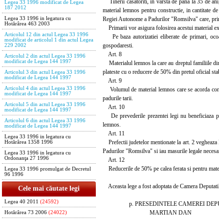
Tinerii casatoriti, in varsta de pana la 35 de ani
Legea 33 1996 modificat de Legea
187 2012
material lemnos pentru constructie, in cantitate de 2
Regiei Autonome a Padurilor "Romsilva" care, prin 
Legea 33 1996 in legatura cu
Hotărârea 463 2003
Primarii vor asigura folosirea acestui material ex
Articolul 12 din actul Legea 33 1996
Pe baza autorizatiei eliberate de primari, ocoale
modificat de articolul 1 din actul Legea
gospodaresti.
229 2002
Art. 8
Articolul 2 din actul Legea 33 1996
modificat de Legea 144 1997
Materialul lemnos la care au dreptul familiile din 
plateste cu o reducere de 50% din pretul oficial stab
Articolul 3 din actul Legea 33 1996
modificat de Legea 144 1997
Art. 9
Articolul 4 din actul Legea 33 1996
Volumul de material lemnos care se acorda conform
modificat de Legea 144 1997
padurile tarii.
Articolul 5 din actul Legea 33 1996
Art. 10
modificat de Legea 144 1997
De prevederile prezentei legi nu beneficiaza pers
Articolul 6 din actul Legea 33 1996
lemnos.
modificat de Legea 144 1997
Art. 11
Legea 33 1996 in legatura cu
Prefectii judetelor mentionate la art. 2 vegheaza l
Hotărârea 1358 1996
Padurilor "Romsilva" si iau masurile legale necesa
Legea 33 1996 in legatura cu
Ordonanţa 27 1996
Art. 12
Reducerile de 50% pe calea ferata si pentru materia
Legea 33 1996 promulgat de Decretul
96 1996
Aceasta lege a fost adoptata de Camera Deputatilor 
Cele mai căutate legi
Legea 40 2011
(24592)
p. PRESEDINTELE CAMEREI DEPU
MARTIAN DAN
Hotărârea 73 2006
(24022)