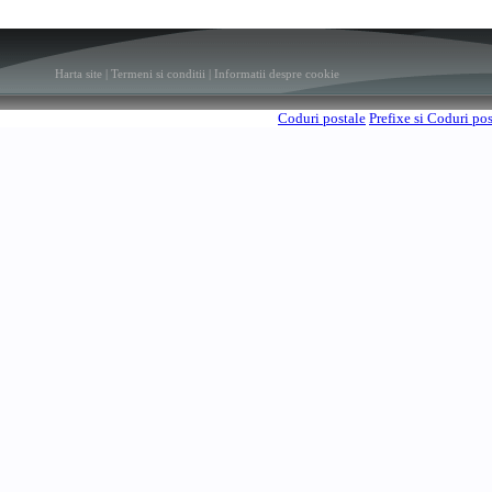
Harta site
|
Termeni si conditii
|
Informatii despre cookie
Coduri postale
Prefixe si Coduri po