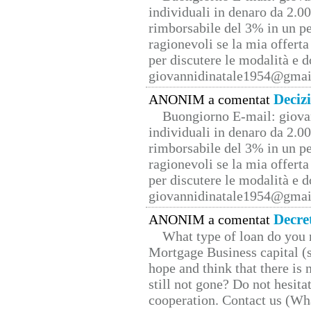
individuali in denaro da 2.00
rimborsabile del 3% in un pe
ragionevoli se la mia offerta
per discutere le modalità e 
giovannidinatale1954@­gmai
Deciz
ANONIM a comentat
Buongiorno E-mail: giova
individuali in denaro da 2.00
rimborsabile del 3% in un pe
ragionevoli se la mia offerta
per discutere le modalità e 
giovannidinatale1954@­gmai
Decre
ANONIM a comentat
What type of loan do you 
Mortgage Business capital (s
hope and think that there is
still not gone? Do not hesita
cooperation. Contact us (W