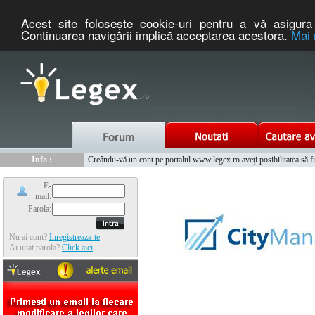
Acest site foloseşte cookie-uri pentru a vă asigura 
Continuarea navigării implică acceptarea acestora.
Mai 
Nou :
Info :
Legex.ro - portal de legislatie romaneasca. Un serviciu oferit g
Creându-vă un cont pe portalul www.legex.ro aveţi posibilitatea să fiţi
Info :
www.tntauto.ro - Managementul Integrat al Parcului Auto
Info :
Cauta coduri postale si prefixe telefonice nationale si internationale
E-
mail:
Parola:
Nu ai cont?
Inregistreaza-te
Ai uitat parola?
Click aici