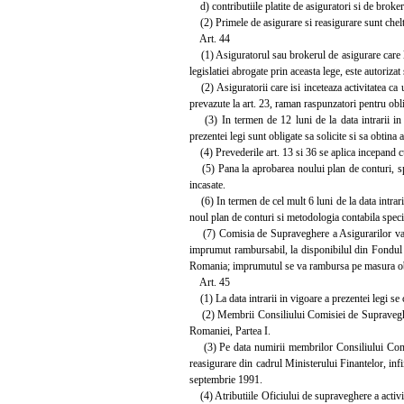
d) contributiile platite de asiguratori si de broker
(2) Primele de asigurare si reasigurare sunt cheltu
Art. 44
(1) Asiguratorul sau brokerul de asigurare care la d
legislatiei abrogate prin aceasta lege, este autoriza
(2) Asiguratorii care isi inceteaza activitatea ca u
prevazute la art. 23, raman raspunzatori pentru obli
(3) In termen de 12 luni de la data intrarii in vi
prezentei legi sunt obligate sa solicite si sa obtin
(4) Prevederile art. 13 si 36 se aplica incepand cu 
(5) Pana la aprobarea noului plan de conturi, speci
incasate.
(6) In termen de cel mult 6 luni de la data intrari
noul plan de conturi si metodologia contabila specifi
(7) Comisia de Supraveghere a Asigurarilor va apel
imprumut rambursabil, la disponibilul din Fondul de
Romania; imprumutul se va rambursa pe masura obtin
Art. 45
(1) La data intrarii in vigoare a prezentei legi se
(2) Membrii Consiliului Comisiei de Supraveghere 
Romaniei, Partea I.
(3) Pe data numirii membrilor Consiliului Comisie
reasigurare din cadrul Ministerului Finantelor, inf
septembrie 1991.
(4) Atributiile Oficiului de supraveghere a activit