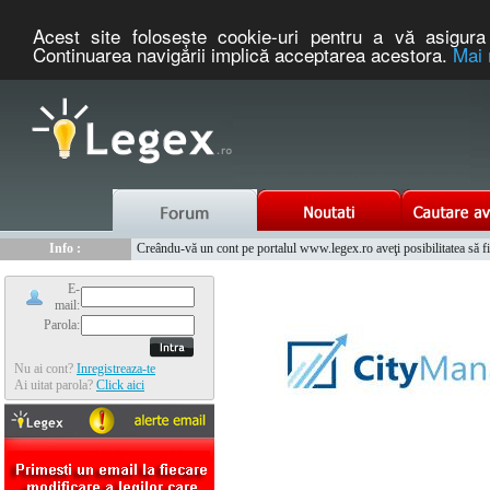
Acest site foloseşte cookie-uri pentru a vă asigura 
Continuarea navigării implică acceptarea acestora.
Mai 
Nou :
Info :
Legex.ro - portal de legislatie romaneasca. Un serviciu oferit g
Creându-vă un cont pe portalul www.legex.ro aveţi posibilitatea să fiţi
Info :
www.tntauto.ro - Managementul Integrat al Parcului Auto
Info :
Cauta coduri postale si prefixe telefonice nationale si internationale
E-
mail:
Parola:
Nu ai cont?
Inregistreaza-te
Ai uitat parola?
Click aici