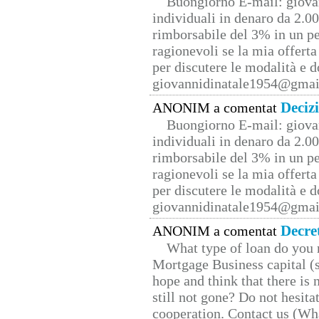
Buongiorno E-mail: giova
individuali in denaro da 2.00
rimborsabile del 3% in un pe
ragionevoli se la mia offerta
per discutere le modalità e 
giovannidinatale1954@­gmai
Deciz
ANONIM a comentat
Buongiorno E-mail: giova
individuali in denaro da 2.00
rimborsabile del 3% in un pe
ragionevoli se la mia offerta
per discutere le modalità e 
giovannidinatale1954@­gmai
Decre
ANONIM a comentat
What type of loan do you 
Mortgage Business capital (s
hope and think that there is
still not gone? Do not hesita
cooperation. Contact us (W