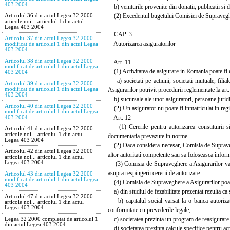
403 2004
b) veniturile provenite din donatii, publicatii si di
(2) Excedentul bugetului Comisiei de Supravegher
Articolul 36 din actul Legea 32 2000
articole noi... articolul 1 din actul
Legea 403 2004
CAP. 3
Articolul 37 din actul Legea 32 2000
Autorizarea asiguratorilor
modificat de articolul 1 din actul Legea
403 2004
Articolul 38 din actul Legea 32 2000
Art. 11
modificat de articolul 1 din actul Legea
(1) Activitatea de asigurare in Romania poate fi 
403 2004
a) societati pe actiuni, societati mutuale, filia
Articolul 39 din actul Legea 32 2000
Asigurarilor potrivit procedurii reglementate la art.
modificat de articolul 1 din actul Legea
403 2004
b) sucursale ale unor asiguratori, persoane juridic
Articolul 40 din actul Legea 32 2000
(2) Un asigurator nu poate fi inmatriculat in regi
modificat de articolul 1 din actul Legea
Art. 12
403 2004
(1) Cererile pentru autorizarea constituirii si
Articolul 41 din actul Legea 32 2000
articole noi... articolul 1 din actul
documentatia prevazute in norme.
Legea 403 2004
(2) Daca considera necesar, Comisia de Supravegher
Articolul 42 din actul Legea 32 2000
altor autoritati competente sau sa foloseasca informa
articole noi... articolul 1 din actul
Legea 403 2004
(3) Comisia de Supraveghere a Asigurarilor va deci
asupra respingerii cererii de autorizare.
Articolul 43 din actul Legea 32 2000
modificat de articolul 1 din actul Legea
(4) Comisia de Supraveghere a Asigurarilor poate a
403 2004
a) din studiul de fezabilitate prezentat rezulta ca 
Articolul 47 din actul Legea 32 2000
b) capitalul social varsat la o banca autorizat
articole noi... articolul 1 din actul
Legea 403 2004
conformitate cu prevederile legale;
c) societatea prezinta un program de reasigurare sat
Legea 32 2000 completat de articolul 1
din actul Legea 403 2004
d) societatea prezinta calcule specifice pentru acti