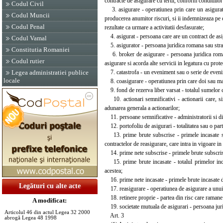
contracte de asigurare cu tertii, conform conditiilor
Codul Civil
3. asigurare - operatiunea prin care un asigurator
Codul Muncii
producerea anumitor riscuri, si ii indemnizeaza pe 
Codul Penal
rezultate ca urmare a activitatii desfasurate;
4. asigurat - persoana care are un contract de asig
Codul Vamal
5. asigurator - persoana juridica romana sau straina
Constitutia Romaniei
6. broker de asigurare - persoana juridica romana 
Codul rutier
asigurare si acorda alte servicii in legatura cu prot
7. catastrofa - un eveniment sau o serie de eveni
Legea administratiei publice
locale
8. coasigurare - operatiunea prin care doi sau mai 
9. fond de rezerva liber varsat - totalul sumelor c
10. actionari semnificativi - actionarii care, si
adunarea generala a actionarilor;
11. persoane semnificative - administratorii si di
12. portofoliu de asigurari - totalitatea sau o part
13. prime brute subscrise - primele incasate si d
contractelor de reasigurare, care intra in vigoare i
14. prime nete subscrise - primele brute subscrise 
15. prime brute incasate - totalul primelor incas
acestea;
16. prime nete incasate - primele brute incasate d
Legături cu alte acte
17. reasigurare - operatiunea de asigurare a unui as
18. retinere proprie - partea din risc care ramane 
A modificat:
19. societate mutuala de asigurari - persoana juridi
Articolul 46 din actul Legea 32 2000
Art. 3
abrogă Legea 48 1998