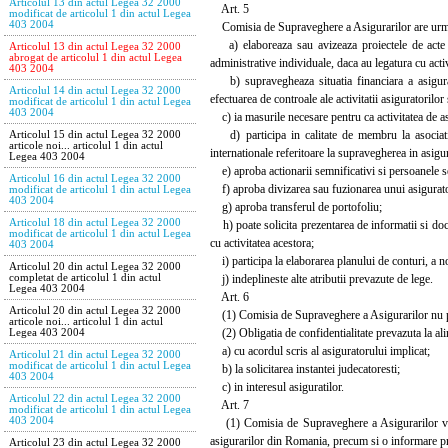
Articolul 13 din actul Legea 32 2000
Art. 5
modificat de articolul 1 din actul Legea
403 2004
Comisia de Supraveghere a Asigurarilor are urmat
a) elaboreaza sau avizeaza proiectele de acte n
Articolul 13 din actul Legea 32 2000
abrogat de articolul 1 din actul Legea
administrative individuale, daca au legatura cu acti
403 2004
b) supravegheaza situatia financiara a asigurator
Articolul 14 din actul Legea 32 2000
efectuarea de controale ale activitatii asiguratorilo
modificat de articolul 1 din actul Legea
403 2004
c) ia masurile necesare pentru ca activitatea de as
d) participa in calitate de membru la asociatiile
Articolul 15 din actul Legea 32 2000
articole noi... articolul 1 din actul
internationale referitoare la supravegherea in asigur
Legea 403 2004
e) aproba actionarii semnificativi si persoanele sem
Articolul 16 din actul Legea 32 2000
f) aproba divizarea sau fuzionarea unui asigurato
modificat de articolul 1 din actul Legea
403 2004
g) aproba transferul de portofoliu;
Articolul 18 din actul Legea 32 2000
h) poate solicita prezentarea de informatii si docume
modificat de articolul 1 din actul Legea
cu activitatea acestora;
403 2004
i) participa la elaborarea planului de conturi, a no
Articolul 20 din actul Legea 32 2000
j) indeplineste alte atributii prevazute de lege.
completat de articolul 1 din actul
Legea 403 2004
Art. 6
Articolul 20 din actul Legea 32 2000
(1) Comisia de Supraveghere a Asigurarilor nu poate
articole noi... articolul 1 din actul
(2) Obligatia de confidentialitate prevazuta la alin
Legea 403 2004
a) cu acordul scris al asiguratorului implicat;
Articolul 21 din actul Legea 32 2000
modificat de articolul 1 din actul Legea
b) la solicitarea instantei judecatoresti;
403 2004
c) in interesul asiguratilor.
Articolul 22 din actul Legea 32 2000
Art. 7
modificat de articolul 1 din actul Legea
403 2004
(1) Comisia de Supraveghere a Asigurarilor va pre
asigurarilor din Romania, precum si o informare pri
Articolul 23 din actul Legea 32 2000