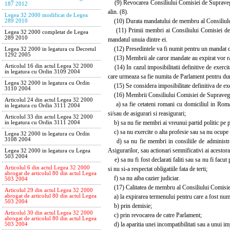
(9) Revocarea Consiliului Comisiei de Supraveghere 
187 2012
alin. (8).
Legea 32 2000 modificat de Legea
(10) Durata mandatului de membru al Consiliului C
289 2010
(11) Primii membri ai Consiliului Comisiei de Sup
Legea 32 2000 completat de Legea
289 2010
mandatul unuia dintre ei.
(12) Presedintele va fi numit pentru un mandat de 
Legea 32 2000 in legatura cu Decretul
1292 2005
(13) Membrii ale caror mandate au expirat vor ram
Articolul 16 din actul Legea 32 2000
(14) In cazul imposibilitatii definitive de exerci
in legatura cu Ordin 3109 2004
care urmeaza sa fie numita de Parlament pentru dur
Legea 32 2000 in legatura cu Ordin
(15) Se considera imposibilitate definitiva de exer
3110 2004
(16) Membrii Consiliului Comisiei de Supraveghere
Articolul 24 din actul Legea 32 2000
a) sa fie cetateni romani cu domiciliul in Romani
in legatura cu Ordin 3111 2004
si/sau de asigurari si reasigurari;
Articolul 33 din actul Legea 32 2000
b) sa nu fie membri ai vreunui partid politic pe p
in legatura cu Ordin 3111 2004
c) sa nu exercite o alta profesie sau sa nu ocupe o 
Legea 32 2000 in legatura cu Ordin
3108 2004
d) sa nu fie membri in consiliile de administrat
Asigurarilor, sau actionari semnificativi ai acestora
Legea 32 2000 in legatura cu Legea
503 2004
e) sa nu fi fost declarati faliti sau sa nu fi facut 
Articolul 6 din actul Legea 32 2000
si nu si-a respectat obligatiile fata de terti;
abrogat de articolul 80 din actul Legea
f) sa nu aiba cazier judiciar.
503 2004
(17) Calitatea de membru al Consiliului Comisiei 
Articolul 29 din actul Legea 32 2000
a) la expirarea termenului pentru care a fost num
abrogat de articolul 80 din actul Legea
503 2004
b) prin demisie;
Articolul 30 din actul Legea 32 2000
c) prin revocarea de catre Parlament;
abrogat de articolul 80 din actul Legea
d) la aparitia unei incompatibilitati sau a unui imp
503 2004