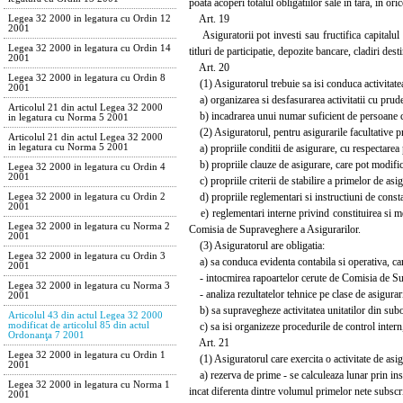
poata acoperi totalul obligatiilor sale in tara, in ori
Art. 19
Legea 32 2000 in legatura cu Ordin 12
2001
Asiguratorii pot investi sau fructifica capitalul s
Legea 32 2000 in legatura cu Ordin 14
titluri de participatie, depozite bancare, cladiri desti
2001
Art. 20
Legea 32 2000 in legatura cu Ordin 8
(1) Asiguratorul trebuie sa isi conduca activitatea
2001
a) organizarea si desfasurarea activitatii cu prude
Articolul 21 din actul Legea 32 2000
b) incadrarea unui numar suficient de persoane car
in legatura cu Norma 5 2001
(2) Asiguratorul, pentru asigurarile facultative pra
Articolul 21 din actul Legea 32 2000
a) propriile conditii de asigurare, cu respectarea p
in legatura cu Norma 5 2001
b) propriile clauze de asigurare, care pot modifica
Legea 32 2000 in legatura cu Ordin 4
2001
c) propriile criterii de stabilire a primelor de asi
d) propriile reglementari si instructiuni de constat
Legea 32 2000 in legatura cu Ordin 2
2001
e) reglementari interne privind constituirea si me
Legea 32 2000 in legatura cu Norma 2
Comisia de Supraveghere a Asigurarilor.
2001
(3) Asiguratorul are obligatia:
Legea 32 2000 in legatura cu Ordin 3
a) sa conduca evidenta contabila si operativa, car
2001
- intocmirea rapoartelor cerute de Comisia de Su
Legea 32 2000 in legatura cu Norma 3
- analiza rezultatelor tehnice pe clase de asigurari,
2001
b) sa supravegheze activitatea unitatilor din subordi
Articolul 43 din actul Legea 32 2000
c) sa isi organizeze procedurile de control intern, 
modificat de articolul 85 din actul
Ordonanţa 7 2001
Art. 21
Legea 32 2000 in legatura cu Ordin 1
(1) Asiguratorul care exercita o activitate de asigu
2001
a) rezerva de prime - se calculeaza lunar prin insu
Legea 32 2000 in legatura cu Norma 1
incat diferenta dintre volumul primelor nete subscrise
2001