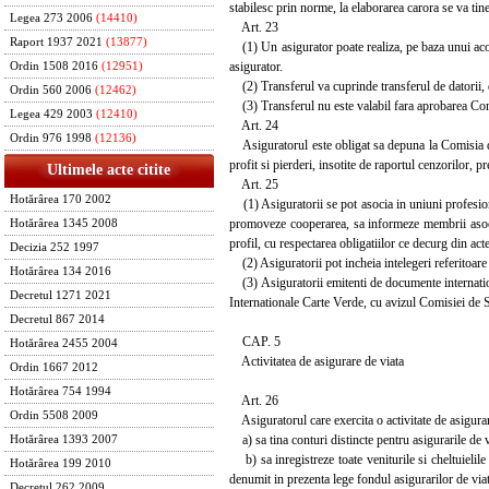
stabilesc prin norme, la elaborarea carora se va tine
Legea 273 2006
(14410)
Art. 23
Raport 1937 2021
(13877)
(1) Un asigurator poate realiza, pe baza unui acord,
asigurator.
Ordin 1508 2016
(12951)
(2) Transferul va cuprinde transferul de datorii, dr
Ordin 560 2006
(12462)
(3) Transferul nu este valabil fara aprobarea Com
Legea 429 2003
(12410)
Art. 24
Ordin 976 1998
(12136)
Asiguratorul este obligat sa depuna la Comisia de 
profit si pierderi, insotite de raportul cenzorilor, p
Ultimele acte citite
Art. 25
Hotărârea 170 2002
(1) Asiguratorii se pot asocia in uniuni profesiona
promoveze cooperarea, sa informeze membrii asocia
Hotărârea 1345 2008
profil, cu respectarea obligatiilor ce decurg din acte
Decizia 252 1997
(2) Asiguratorii pot incheia intelegeri referitoare 
Hotărârea 134 2016
(3) Asiguratorii emitenti de documente internatio
Decretul 1271 2021
Internationale Carte Verde, cu avizul Comisiei de 
Decretul 867 2014
CAP. 5
Hotărârea 2455 2004
Activitatea de asigurare de viata
Ordin 1667 2012
Hotărârea 754 1994
Art. 26
Ordin 5508 2009
Asiguratorul care exercita o activitate de asigurare
a) sa tina conturi distincte pentru asigurarile de v
Hotărârea 1393 2007
b) sa inregistreze toate veniturile si cheltuielile 
Hotărârea 199 2010
denumit in prezenta lege fondul asigurarilor de viat
Decretul 262 2009