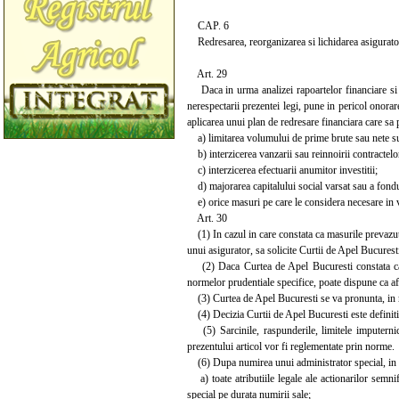
CAP. 6
Redresarea, reorganizarea si lichidarea asigurato
Art. 29
Daca in urma analizei rapoartelor financiare si a
nerespectarii prezentei legi, pune in pericol onorare
aplicarea unui plan de redresare financiara care sa 
a) limitarea volumului de prime brute sau nete sub
b) interzicerea vanzarii sau reinnoirii contractelo
c) interzicerea efectuarii anumitor investitii;
d) majorarea capitalului social varsat sau a fondul
e) orice masuri pe care le considera necesare in v
Art. 30
(1) In cazul in care constata ca masurile prevazute
unui asigurator, sa solicite Curtii de Apel Bucurest
(2) Daca Curtea de Apel Bucuresti constata ca asi
normelor prudentiale specifice, poate dispune ca afa
(3) Curtea de Apel Bucuresti se va pronunta, in mod
(4) Decizia Curtii de Apel Bucuresti este definitiva
(5) Sarcinile, raspunderile, limitele imputernicir
prezentului articol vor fi reglementate prin norme.
(6) Dupa numirea unui administrator special, in co
a) toate atributiile legale ale actionarilor semnif
special pe durata numirii sale;