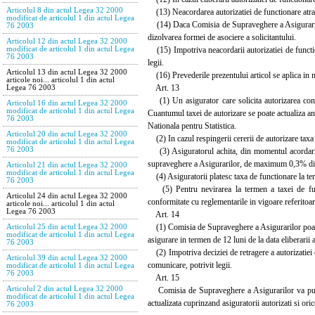
Articolul 8 din actul Legea 32 2000
(13) Neacordarea autorizatiei de functionare atrag
modificat de articolul 1 din actul Legea
(14) Daca Comisia de Supraveghere a Asigurarilor re
76 2003
dizolvarea formei de asociere a solicitantului.
Articolul 12 din actul Legea 32 2000
(15) Impotriva neacordarii autorizatiei de function
modificat de articolul 1 din actul Legea
76 2003
legii.
Articolul 13 din actul Legea 32 2000
(16) Prevederile prezentului articol se aplica in m
articole noi... articolul 1 din actul
Art. 13
Legea 76 2003
(1) Un asigurator care solicita autorizarea confo
Articolul 16 din actul Legea 32 2000
modificat de articolul 1 din actul Legea
Cuantumul taxei de autorizare se poate actualiza an
76 2003
Nationala pentru Statistica.
Articolul 20 din actul Legea 32 2000
(2) In cazul respingerii cererii de autorizare taxa 
modificat de articolul 1 din actul Legea
76 2003
(3) Asiguratorul achita, din momentul acordarii au
supraveghere a Asigurarilor, de maximum 0,3% din 
Articolul 21 din actul Legea 32 2000
modificat de articolul 1 din actul Legea
(4) Asiguratorii platesc taxa de functionare la ter
76 2003
(5) Pentru nevirarea la termen a taxei de funct
Articolul 24 din actul Legea 32 2000
conformitate cu reglementarile in vigoare referitoar
articole noi... articolul 1 din actul
Legea 76 2003
Art. 14
(1) Comisia de Supraveghere a Asigurarilor poate re
Articolul 25 din actul Legea 32 2000
modificat de articolul 1 din actul Legea
asigurare in termen de 12 luni de la data eliberarii 
76 2003
(2) Impotriva deciziei de retragere a autorizatiei d
Articolul 39 din actul Legea 32 2000
comunicare, potrivit legii.
modificat de articolul 1 din actul Legea
76 2003
Art. 15
Articolul 2 din actul Legea 32 2000
Comisia de Supraveghere a Asigurarilor va publica
modificat de articolul 1 din actul Legea
actualizata cuprinzand asiguratorii autorizati si oric
76 2003