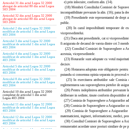
e) prin inlocuire, conform alin. (14).
Articolul 31 din actul Legea 32 2000
abrogat de articolul 80 din actul Legea
(18) Membrii Consiliului Comisiei de Supraveghere 
503 2004
incompatibilitate prevazute la alin. (16); pana la
Articolul 32 din actul Legea 32 2000
(19) Presedintele este reprezentantul de drept al
abrogat de articolul 80 din actul Legea
503 2004
public.
(20) In cazul imposibilitatii temporare de exer
Articolul 2 din actul Legea 32 2000
modificat de articolul 1 din actul Legea
vicepresedintelui.
403 2004
(21) Daca atat presedintele, cat si vicepresedintel
Articolul 3 din actul Legea 32 2000
fi asigurata de decanul de varsta dintre cei 3 membr
modificat de articolul 1 din actul Legea
403 2004
(22) Consiliul Comisiei de Supraveghere a Asigura
acestuia, vicepresedintele.
Articolul 4 din actul Legea 32 2000
modificat de articolul 1 din actul Legea
(23) Hotararile sunt adoptate cu votul majoritatii m
403 2004
decisiv.
Articolul 5 din actul Legea 32 2000
(24) Hotararea adoptata este obligatorie pentru t
modificat de articolul 1 din actul Legea
403 2004
putandu-si consemna opinia separata in procesul-ver
Articolul 8 din actul Legea 32 2000
(25) In exercitarea atributiilor sale Comisia de
modificat de articolul 1 din actul Legea
reglementarea sau supravegherea pietelor de asigurari,
403 2004
(26) Pentru indeplinirea atributiilor prevazute l
Articolul 10 din actul Legea 32 2000
deliberare in sedinte, tinute conform dispozitiilor a
completat de articolul 1 din actul
Legea 403 2004
(27) Comisia de Supraveghere a Asigurarilor adopta 
Articolul 11 din actul Legea 32 2000
(28) Comisia de Supraveghere a Asigurarilor consult
modificat de articolul 1 din actul Legea
(29) Comisia de Supraveghere a Asigurarilor are in
403 2004
matematicieni, ingineri, informaticieni, medici, prec
Articolul 12 din actul Legea 32 2000
modificat de articolul 1 din actul Legea
(30) Consiliul Comisiei de Supraveghere a Asigurar
403 2004
remuneratiei acordate unor posturi similare de pe pi