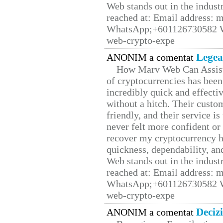
Web stands out in the indus
reached at: Email address:
WhatsApp;+601126730582 W
web-crypto-expe
Legea
ANONIM a comentat
How Marv Web Can Assist
of cryptocurrencies has be
incredibly quick and effecti
without a hitch. Their custo
friendly, and their service i
never felt more confident or
recover my cryptocurrency h
quickness, dependability, an
Web stands out in the indus
reached at: Email address:
WhatsApp;+601126730582 W
web-crypto-expe
Deciz
ANONIM a comentat