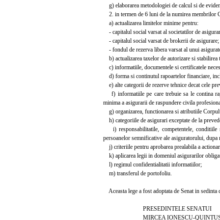
g) elaborarea metodologiei de calcul si de evidenta 
2. in termen de 6 luni de la numirea membrilor C
a) actualizarea limitelor minime pentru:
- capitalul social varsat al societatilor de asigura
- capitalul social varsat de brokerii de asigurare;
- fondul de rezerva libera varsat al unui asigurato
b) actualizarea taxelor de autorizare si stabilirea 
c) informatiile, documentele si certificatele neces
d) forma si continutul rapoartelor financiare, inclu
e) alte categorii de rezerve tehnice decat cele preva
f) informatiile pe care trebuie sa le contina rap
minima a asigurarii de raspundere civila profesional
g) organizarea, functionarea si atributiile Corpulu
h) categoriile de asigurari exceptate de la preveder
i) responsabilitatile, competentele, conditiile si
persoanelor semnificative ale asiguratorului, dupa 
j) criteriile pentru aprobarea prealabila a actionar
k) aplicarea legii in domeniul asigurarilor obligat
l) regimul confidentialitatii informatiilor;
m) transferul de portofoliu.
Aceasta lege a fost adoptata de Senat in sedinta di
PRESEDINTELE SENATUI
MIRCEA IONESCU-QUINTU