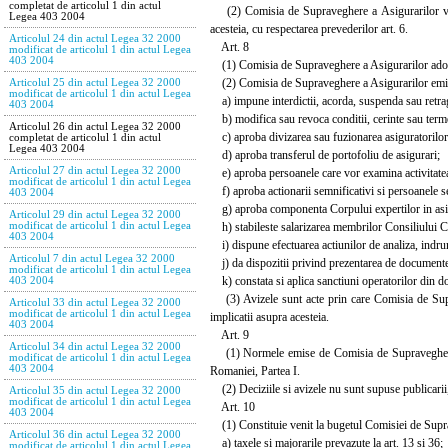
completat de articolul 1 din actul
(2) Comisia de Supraveghere a Asigurarilor va edi
Legea 403 2004
acesteia, cu respectarea prevederilor art. 6.
Articolul 24 din actul Legea 32 2000
Art. 8
modificat de articolul 1 din actul Legea
403 2004
(1) Comisia de Supraveghere a Asigurarilor adopta
(2) Comisia de Supraveghere a Asigurarilor emite
Articolul 25 din actul Legea 32 2000
modificat de articolul 1 din actul Legea
a) impune interdictii, acorda, suspenda sau retrag
403 2004
b) modifica sau revoca conditii, cerinte sau terme
Articolul 26 din actul Legea 32 2000
c) aproba divizarea sau fuzionarea asiguratorilor
completat de articolul 1 din actul
Legea 403 2004
d) aproba transferul de portofoliu de asigurari;
Articolul 27 din actul Legea 32 2000
e) aproba persoanele care vor examina activitatea 
modificat de articolul 1 din actul Legea
f) aproba actionarii semnificativi si persoanele se
403 2004
g) aproba componenta Corpului expertilor in asigur
Articolul 29 din actul Legea 32 2000
h) stabileste salarizarea membrilor Consiliului Com
modificat de articolul 1 din actul Legea
403 2004
i) dispune efectuarea actiunilor de analiza, indrum
Articolul 7 din actul Legea 32 2000
j) da dispozitii privind prezentarea de documente, s
modificat de articolul 1 din actul Legea
k) constata si aplica sanctiuni operatorilor din dom
403 2004
(3) Avizele sunt acte prin care Comisia de Suprav
Articolul 33 din actul Legea 32 2000
modificat de articolul 1 din actul Legea
implicatii asupra acesteia.
403 2004
Art. 9
Articolul 34 din actul Legea 32 2000
(1) Normele emise de Comisia de Supraveghere a A
modificat de articolul 1 din actul Legea
403 2004
Romaniei, Partea I.
(2) Deciziile si avizele nu sunt supuse publicarii, cu
Articolul 35 din actul Legea 32 2000
modificat de articolul 1 din actul Legea
Art. 10
403 2004
(1) Constituie venit la bugetul Comisiei de Supr
Articolul 36 din actul Legea 32 2000
a) taxele si majorarile prevazute la art. 13 si 36;
modificat de articolul 1 din actul Legea