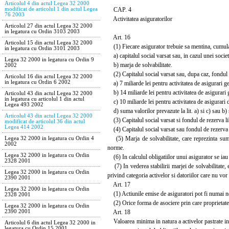
Articolul 4 din actul Legea 32 2000
CAP. 4
modificat de articolul 1 din actul Legea
76 2003
Activitatea asiguratorilor
Articolul 27 din actul Legea 32 2000
in legatura cu Ordin 3103 2003
Art. 16
Articolul 15 din actul Legea 32 2000
(1) Fiecare asigurator trebuie sa mentina, cumula
in legatura cu Ordin 3101 2003
a) capitalul social varsat sau, in cazul unei societ
Legea 32 2000 in legatura cu Ordin 9
b) marja de solvabilitate.
2002
(2) Capitalul social varsat sau, dupa caz, fondul d
Articolul 16 din actul Legea 32 2000
in legatura cu Ordin 6 2002
a) 7 miliarde lei pentru activitatea de asigurari ge
b) 14 miliarde lei pentru activitatea de asigurari 
Articolul 43 din actul Legea 32 2000
in legatura cu articolul 1 din actul
c) 10 miliarde lei pentru activitatea de asigurari d
Legea 493 2002
d) suma valorilor prevazute la lit. a) si c) sau b) s
Articolul 43 din actul Legea 32 2000
(3) Capitalul social varsat si fondul de rezerva lib
modificat de articolul 36 din actul
Legea 414 2002
(4) Capitalul social varsat sau fondul de rezerva lib
(5) Marja de solvabilitate, care reprezinta suma 
Legea 32 2000 in legatura cu Ordin 4
2002
norme.
Legea 32 2000 in legatura cu Ordin
(6) In calculul obligatiilor unui asigurator se iau in
2328 2001
(7) In vederea stabilirii marjei de solvabilitate, 
Legea 32 2000 in legatura cu Ordin
privind categoria activelor si datoriilor care nu vo
2390 2001
Art. 17
Legea 32 2000 in legatura cu Ordin
(1) Actiunile emise de asiguratori pot fi numai n
2328 2001
(2) Orice forma de asociere prin care proprietatea
Legea 32 2000 in legatura cu Ordin
Art. 18
2390 2001
Valoarea minima in natura a activelor pastrate in Ro
Articolul 6 din actul Legea 32 2000 in
legatura cu Ordin 15 2001