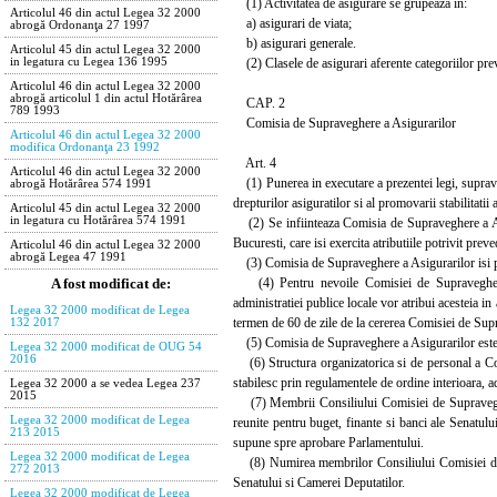
(1) Activitatea de asigurare se grupeaza in:
Articolul 46 din actul Legea 32 2000
a) asigurari de viata;
abrogă Ordonanţa 27 1997
b) asigurari generale.
Articolul 45 din actul Legea 32 2000
(2) Clasele de asigurari aferente categoriilor preva
in legatura cu Legea 136 1995
Articolul 46 din actul Legea 32 2000
abrogă articolul 1 din actul Hotărârea
CAP. 2
789 1993
Comisia de Supraveghere a Asigurarilor
Articolul 46 din actul Legea 32 2000
modifica Ordonanţa 23 1992
Art. 4
Articolul 46 din actul Legea 32 2000
(1) Punerea in executare a prezentei legi, supraveg
abrogă Hotărârea 574 1991
drepturilor asiguratilor si al promovarii stabilitatii
Articolul 45 din actul Legea 32 2000
in legatura cu Hotărârea 574 1991
(2) Se infiinteaza Comisia de Supraveghere a Asigu
Bucuresti, care isi exercita atributiile potrivit preve
Articolul 46 din actul Legea 32 2000
abrogă Legea 47 1991
(3) Comisia de Supraveghere a Asigurarilor isi poat
(4) Pentru nevoile Comisiei de Supraveghere a A
A fost modificat de:
administratiei publice locale vor atribui acesteia in
Legea 32 2000 modificat de Legea
termen de 60 de zile de la cererea Comisiei de Sup
132 2017
(5) Comisia de Supraveghere a Asigurarilor este c
Legea 32 2000 modificat de OUG 54
2016
(6) Structura organizatorica si de personal a Com
stabilesc prin regulamentele de ordine interioara, 
Legea 32 2000 a se vedea Legea 237
2015
(7) Membrii Consiliului Comisiei de Supravegher
Legea 32 2000 modificat de Legea
reunite pentru buget, finante si banci ale Senatulu
213 2015
supune spre aprobare Parlamentului.
Legea 32 2000 modificat de Legea
(8) Numirea membrilor Consiliului Comisiei de Su
272 2013
Senatului si Camerei Deputatilor.
Legea 32 2000 modificat de Legea