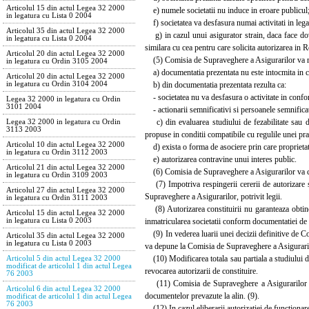
Articolul 15 din actul Legea 32 2000
e) numele societatii nu induce in eroare publicul
in legatura cu Lista 0 2004
f) societatea va desfasura numai activitati in lega
Articolul 35 din actul Legea 32 2000
g) in cazul unui asigurator strain, daca face dovad
in legatura cu Lista 0 2004
similara cu cea pentru care solicita autorizarea in 
Articolul 20 din actul Legea 32 2000
(5) Comisia de Supraveghere a Asigurarilor va resp
in legatura cu Ordin 3105 2004
a) documentatia prezentata nu este intocmita in con
Articolul 20 din actul Legea 32 2000
b) din documentatia prezentata rezulta ca:
in legatura cu Ordin 3104 2004
- societatea nu va desfasura o activitate in confor
Legea 32 2000 in legatura cu Ordin
3101 2004
- actionarii semnificativi si persoanele semnificati
c) din evaluarea studiului de fezabilitate sau din
Legea 32 2000 in legatura cu Ordin
3113 2003
propuse in conditii compatibile cu regulile unei pra
Articolul 10 din actul Legea 32 2000
d) exista o forma de asociere prin care proprietate
in legatura cu Ordin 3112 2003
e) autorizarea contravine unui interes public.
Articolul 21 din actul Legea 32 2000
(6) Comisia de Supraveghere a Asigurarilor va comu
in legatura cu Ordin 3109 2003
(7) Impotriva respingerii cererii de autorizare s
Articolul 27 din actul Legea 32 2000
Supraveghere a Asigurarilor, potrivit legii.
in legatura cu Ordin 3111 2003
(8) Autorizarea constituirii nu garanteaza obtinere
Articolul 15 din actul Legea 32 2000
inmatricularea societatii conform documentatiei de co
in legatura cu Lista 0 2003
(9) In vederea luarii unei decizii definitive de Com
Articolul 35 din actul Legea 32 2000
in legatura cu Lista 0 2003
va depune la Comisia de Supraveghere a Asigurarilor
(10) Modificarea totala sau partiala a studiului de
Articolul 5 din actul Legea 32 2000
modificat de articolul 1 din actul Legea
revocarea autorizarii de constituire.
76 2003
(11) Comisia de Supraveghere a Asigurarilor va de
Articolul 6 din actul Legea 32 2000
documentelor prevazute la alin. (9).
modificat de articolul 1 din actul Legea
76 2003
(12) In cazul eliberarii autorizatiei de functionare,