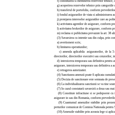
f) constituirea si mentinerea rezervelor tehnice, 
g) acoperirea rezervelor tehnice prin categoriile d
h) transferul de portofoliu, conform prevederilor 
i) fondul asigurarilor de viata si administrarea ac
j) protejarea intereselor asiguratilor care au polit
k) activitatea agentilor de asigurare, conform preve
l) activitatea brokerilor de asigurare, conform preved
m) reclama si publicitatea prevazute la art. 38 ali
(3) Savarsirea cu intentie sau din culpa, prin comi
a) avertisment scris;
b) limitarea operatiunilor;
c) amenda aplicabila: asiguratorilor, de la 5.00
directorilor, directorilor executivi sau cenzorilor, in
d) interzicerea temporara sau definitiva pentru asig
asigurare, interzicerea temporara sau definitiva a acti
e) retragerea autorizatiei.
(4) Sanctiunea amenzii poate fi aplicata cumulativ cu
(5) Decizia de sanctionare este semnata de presedi
(6) La individualizarea sanctiunii se va tine seama 
(7) In cazul constatarii savarsirii a doua sau mai
(8) Constituie infractiune si se pedepseste cu in
asigurare in sau din Romania, conform prevederilor 
(9) Cuantumul amenzilor stabilite prin prezenta 
preturilor comunicat de Comisia Nationala pentru St
(10) Amenzile stabilite prin aceasta lege si aplica