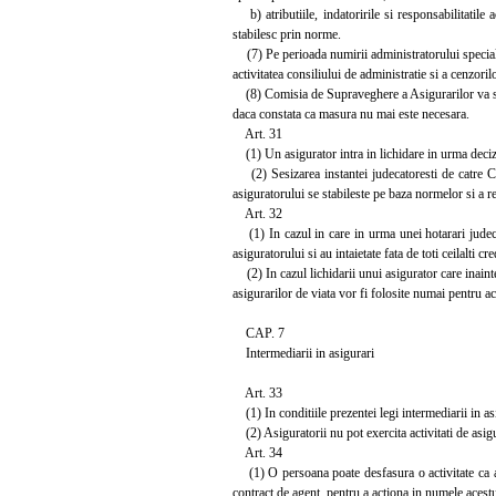
b) atributiile, indatoririle si responsabilitatile a
stabilesc prin norme.
(7) Pe perioada numirii administratorului special s
activitatea consiliului de administratie si a cenzoril
(8) Comisia de Supraveghere a Asigurarilor va solic
daca constata ca masura nu mai este necesara.
Art. 31
(1) Un asigurator intra in lichidare in urma decizie
(2) Sesizarea instantei judecatoresti de catre Com
asiguratorului se stabileste pe baza normelor si a 
Art. 32
(1) In cazul in care in urma unei hotarari judecato
asiguratorului si au intaietate fata de toti ceilalti cr
(2) In cazul lichidarii unui asigurator care inainte 
asigurarilor de viata vor fi folosite numai pentru ach
CAP. 7
Intermediarii in asigurari
Art. 33
(1) In conditiile prezentei legi intermediarii in as
(2) Asiguratorii nu pot exercita activitati de asigu
Art. 34
(1) O persoana poate desfasura o activitate ca age
contract de agent, pentru a actiona in numele acestu