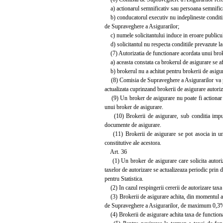
a) actionarul semnificativ sau persoana semnificati
b) conducatorul executiv nu indeplineste conditiil
de Supraveghere a Asigurarilor;
c) numele solicitantului induce in eroare publicu
d) solicitantul nu respecta conditiile prevazute la 
(7) Autorizatia de functionare acordata unui broke
a) aceasta constata ca brokerul de asigurare se afla 
b) brokerul nu a achitat pentru brokerii de asigura
(8) Comisia de Supraveghere a Asigurarilor va publ
actualizata cuprinzand brokerii de asigurare autoriza
(9) Un broker de asigurare nu poate fi actionar s
unui broker de asigurare.
(10) Brokerii de asigurare, sub conditia imputern
documente de asigurare.
(11) Brokerii de asigurare se pot asocia in uniun
constitutive ale acestora.
Art. 36
(1) Un broker de asigurare care solicita autoriza
taxelor de autorizare se actualizeaza periodic prin
pentru Statistica.
(2) In cazul respingerii cererii de autorizare taxa 
(3) Brokerii de asigurare achita, din momentul acord
de Supraveghere a Asigurarilor, de maximum 0,3% d
(4) Brokerii de asigurare achita taxa de functiona