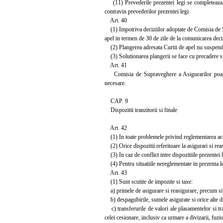
(11) Prevederile prezentei legi se completeaza cu
contravin prevederilor prezentei legi.
Art. 40
(1) Impotriva deciziilor adoptate de Comisia de Su
apel in termen de 30 de zile de la comunicarea decizi
(2) Plangerea adresata Curtii de apel nu suspenda
(3) Solutionarea plangerii se face cu precadere si
Art. 41
Comisia de Supraveghere a Asigurarilor poate o
necesare.
CAP. 9
Dispozitii tranzitorii si finale
Art. 42
(1) In toate problemele privind reglementarea activi
(2) Orice dispozitii referitoare la asigurari si rea
(3) In caz de conflict intre dispozitiile prezentei l
(4) Pentru situatiile nereglementate in prezenta leg
Art. 43
(1) Sunt scutite de impozite si taxe:
a) primele de asigurare si reasigurare, precum si 
b) despagubirile, sumele asigurate si orice alte dre
c) transferurile de valori ale plasamentelor si tran
celei cesionare, inclusiv ca urmare a divizarii, fuzio