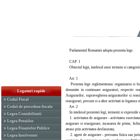
Parlamentul Romaniei adopta prezenta lege.
CAP. 1
Obiectul legii, intelesul unor termeni si categorii
Art. 1
Prezenta lege reglementeaza: organizarea si funct
denumite in continuare asiguratori, respectiv re
Legaturi rapide
Asigurarilor, supravegherea asiguratorilor si reasi
Codul Fiscal
reasigurari, precum si a altor activitati in legatura c
Codul de procedura fiscala
Art. 2
In intelesul prezentei legi, termenii si expresiile 
Legea Contabilitatii
1. activitatea de asigurare - activitatea exercitat
Legea Pensiilor
asigurare si reasigurare, incasarea de prime, lichi
Legea Finantelor Publice
atrase prin activitatea desfasurata;
2. agent de asigurare - persoana fizica sau juridic
Legea Insolventei