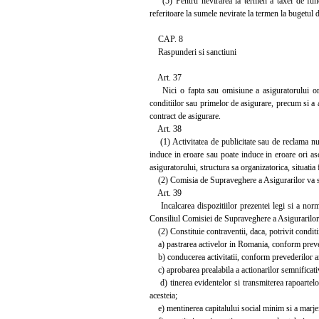
(5) Pentru nevirarea la termen a taxei de functio
referitoare la sumele nevirate la termen la bugetul d
CAP. 8
Raspunderi si sanctiuni
Art. 37
Nici o fapta sau omisiune a asiguratorului ori a 
conditiilor sau primelor de asigurare, precum si a 
contract de asigurare.
Art. 38
(1) Activitatea de publicitate sau de reclama nu v
induce in eroare sau poate induce in eroare ori ascu
asiguratorului, structura sa organizatorica, situatia 
(2) Comisia de Supraveghere a Asigurarilor va solic
Art. 39
Incalcarea dispozitiilor prezentei legi si a norm
Consiliul Comisiei de Supraveghere a Asigurarilor
(2) Constituie contraventii, daca, potrivit conditiil
a) pastrarea activelor in Romania, conform preved
b) conducerea activitatii, conform prevederilor ar
c) aprobarea prealabila a actionarilor semnificativi
d) tinerea evidentelor si transmiterea rapoartelor
acesteia;
e) mentinerea capitalului social minim si a marjei 