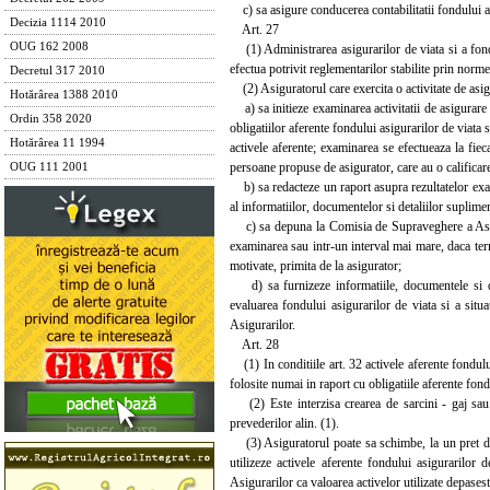
c) sa asigure conducerea contabilitatii fondului asig
Decizia 1114 2010
Art. 27
OUG 162 2008
(1) Administrarea asigurarilor de viata si a fondul
efectua potrivit reglementarilor stabilite prin norme
Decretul 317 2010
(2) Asiguratorul care exercita o activitate de asigu
Hotărârea 1388 2010
a) sa initieze examinarea activitatii de asigurare 
Ordin 358 2020
obligatiilor aferente fondului asigurarilor de viata
Hotărârea 11 1994
activele aferente; examinarea se efectueaza la fie
persoane propuse de asigurator, care au o calificar
OUG 111 2001
b) sa redacteze un raport asupra rezultatelor exami
al informatiilor, documentelor si detaliilor suplime
c) sa depuna la Comisia de Supraveghere a Asigura
examinarea sau intr-un interval mai mare, daca ter
motivate, primita de la asigurator;
d) sa furnizeze informatiile, documentele si de
evaluarea fondului asigurarilor de viata si a sit
Asigurarilor.
Art. 28
(1) In conditiile art. 32 activele aferente fondului
folosite numai in raport cu obligatiile aferente fond
(2) Este interzisa crearea de sarcini - gaj sau i
prevederilor alin. (1).
(3) Asiguratorul poate sa schimbe, la un pret de p
utilizeze activele aferente fondului asigurarilor
Asigurarilor ca valoarea activelor utilizate depasest