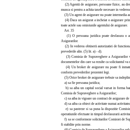
(2) Agentii de asigurare, persoane fizice, au drept
munca si pentru a achita taxele necesare in vederea c
(3) Un agent de asigurare nu poate intermedia acel
(4) Daca un asigurat a incheiat o asigurare printr
toate actele sau omisiunile agentului de asigurare.
Art. 35
(1) O persoana juridica poate desfasura o acti
Asigurarilor.
(2) In vederea obtinerii autorizatiei de function
prevederile alin. (5) lit. a) - d).
(3) Comisia de Supraveghere a Asigurarilor va de
documentelor din care sa rezulte ca solicitantul va re
(4) Un broker de asigurare nu poate fi inmatricu
conform prevederilor prezentei legi.
(5) Orice broker de asigurare trebuie sa indeplin
a) sa fie persoana juridica;
b) sa aiba un capital social varsat in forma bane
Comisia de Supraveghere a Asigurarilor;
c) sa aiba in vigoare un contract de asigurare de 
d) sa aiba ca obiect de activitate numai activitate
e) sa pastreze si sa puna la dispozitie Comisiei d
operatiunile efectuate in timpul desfasurarii activit
f) sa se conformeze solicitarilor Comisiei de Supra
fi stabilite prin norme.
(6) Comisia de Supraveghere a Asigurarilor refuza