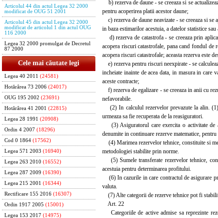
b) rezerva de daune - se creeaza si se actualizeaza 
Articolul 44 din actul Legea 32 2000
pentru acoperirea platii acestor daune;
modificat de OUG 51 2001
c) rezerva de daune neavizate - se creeaza si se aju
Articolul 45 din actul Legea 32 2000
modificat de articolul 1 din actul OUG
in baza estimarilor acestuia, a datelor statistice sau
116 2000
d) rezerva de catastrofa - se creeaza prin aplic
Legea 32 2000 promulgat de Decretul
acopera riscuri catastrofale, pana cand fondul de 
87 2000
acopera riscuri catastrofale; aceasta rezerva este de
Cele mai căutate legi
e) rezerva pentru riscuri neexpirate - se calculeaz
incheiate inainte de acea data, in masura in care 
Legea 40 2011
(24581)
aceste contracte;
Hotărârea 73 2006
(24017)
f) rezerva de egalizare - se creeaza in anii cu rezul
OUG 195 2002
(23691)
nefavorabile.
(2) In calculul rezervelor prevazute la alin. (1) 
Hotărârea 41 2001
(22815)
urmeaza sa fie recuperata de la reasiguratori.
Legea 28 1991
(20908)
(3) Asiguratorul care exercita o activitate de as
Ordin 4 2007
(18296)
denumite in continuare rezerve matematice, pentru f
Cod 0 1864
(17562)
(4) Marimea rezervelor tehnice, constituite si ment
metodologiei stabilite prin norme.
Legea 571 2003
(16940)
(5) Sumele transferate rezervelor tehnice, constit
Legea 263 2010
(16552)
acestuia pentru determinarea profitului.
Legea 287 2009
(16390)
(6) In cazurile in care contractul de asigurare pre
Legea 215 2001
(16344)
valuta.
Rectificare 155 2016
(16307)
(7) Alte categorii de rezerve tehnice pot fi stabilit
Art. 22
Ordin 1917 2005
(15001)
Categoriile de active admise sa reprezinte rezerv
Legea 153 2017
(14975)