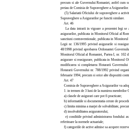
precum si ale Guvernului Romaniei, astfel cum sunt
preiau de Comisia de Supraveghere a Asigurarilor.
(5) Salariatii Oficiului de supraveghere a activita
Supraveghere a Asigurarilor pe functii similare.
Art. 46
La data intrarii in vigoare a prezentei legi se a
asigurarilor, publicata in Monitorul Oficial al Ro
sanctiuni contraventionale, publicata in Monitoru
Legii nr. 136/1995 privind asigurarile si reasigu
48/1998 privind aprobarea Ordonantei Guvernului n
Monitorul Oficial al Romaniei, Partea I, nr. 102 d
asigurare si reasigurare, publicata in Monitorul O
modificarea si completarea Hotararii Guvernului n
Hotararii Guvernului nr. 788/1992 privind organiz
februarie 1994, precum si orice alte dispozitii contr
Art. 47
Comisia de Supraveghere a Asigurarilor va adopt
1. in termen de 3 luni de la numirea membrilor C
a) clasele de asigurari care pot fi practicate;
b) informatiile si documentatia cerute de procedu
c) limita minima a marjei de solvabilitate, precum
d) insolvabilitatea asiguratorului;
e) conditiile privind administrarea fondului asigu
referitoare la normele actuariale;
f) categoriile de active admise sa acopere rezervel