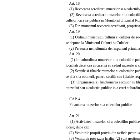
Art. 18
(1) Revocarea acreditarii muzeelor si a colectiilor 
(2) Revocarea acreditarii muzeelor si a colectiilo
cultelor, care se publica in Monitorul Oficial al Ro
(3) Din momentul revocarii acreditarii, proprietarul
Art. 19
(1) Ordinul ministrului culturii si cultelor de revo
se depune la Ministerul Culturii si Cultelor.
(2) Persoana nemultumita de raspunsul primit la cont
Art. 20
(1) In subordinea muzeelor si a colectiilor publice 
localitati decat cea in care isi au sediul muzeele si c
(2) Sectiile si filialele muzeelor si colectiilor pu
se afla si a obtinerii, pentru sectiile sau filialele re
(3) Organizarea si functionarea sectiilor si filia
muzeului sau a colectiei publice in a carei subordin
CAP. 4
Finantarea muzeelor si a colectiilor publice
Art. 21
(1) Activitatea muzeelor si a colectiilor publice d
locale, dupa caz.
(2) Veniturile proprii provin din tarifele pentru serv
(3) Veniturile prevazute la alin. (2) sunt gestiona