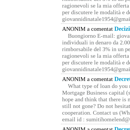
ragionevoli se la mia offerta
per discutere le modalità e 
giovannidinatale1954@­gmai
Deciz
ANONIM a comentat
Buongiorno E-mail: giova
individuali in denaro da 2.00
rimborsabile del 3% in un pe
ragionevoli se la mia offerta
per discutere le modalità e 
giovannidinatale1954@­gmai
Decre
ANONIM a comentat
What type of loan do you 
Mortgage Business capital (s
hope and think that there is
still not gone? Do not hesita
cooperation. Contact us (W
email id : sumitihomelend
Decre
ANONIM a comentat