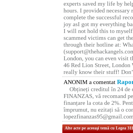
experts saved my life by hel
hours. I provided necessary 
complete the successful reco
joy asI got my everything bac
I will not hold this to myself
scammed victims can get the
through their hotline at: W
(support@thehackangels.com
London, you can even visit th
46 Red Lion Street, London
really know their stuff! Don’
Rapor
ANONIM a comentat
Obțineți creditul în 24 d
FINANZAS, vă recomand pent
finanțare la cota de 2%. Pent
împrumut, nu ezitați să o con
lopezfinanzas95@gmail.co
Alte acte pe aceeaşi temă cu Legea 31