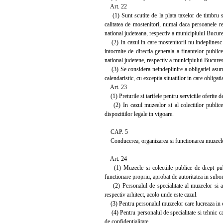
Art. 22
(1) Sunt scutite de la plata taxelor de timbru su
calitatea de mostenitori, numai daca persoanele res
national judeteana, respectiv a municipiului Bucurest
(2) In cazul in care mostenitorii nu indeplinesc o
intocmite de directia generala a finantelor publice
national judetene, respectiv a municipiului Bucures
(3) Se considera neindeplinire a obligatiei asumat
calendaristic, cu exceptia situatiilor in care obliga
Art. 23
(1) Preturile si tarifele pentru serviciile oferite d
(2) In cazul muzeelor si al colectiilor publice d
dispozitiilor legale in vigoare.
CAP. 5
Conducerea, organizarea si functionarea muzeelor 
Art. 24
(1) Muzeele si colectiile publice de drept publi
functionare propriu, aprobat de autoritatea in subord
(2) Personalul de specialitate al muzeelor si al 
respectiv arhitect, acolo unde este cazul.
(3) Pentru personalul muzeelor care lucreaza in co
(4) Pentru personalul de specialitate si tehnic ca
de confidentialitate.