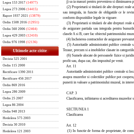
j) sa ia masuri pentru prevenirea si diminuarea pag
Legea 153 2017
(14977)
(2) Proprietarii si titularii de alte drepturi reale 
Legea 273 2006
(14415)
sau integrala, in functie de obligatiile ce le rev
Raport 1937 2021
(13879)
conform dispozitiilor legale in vigoare.
Ordin 1508 2016
(12951)
(3) Proprietarii si titularii de alte drepturi reale
de asigurare partiala sau integrala pentru bunuril
Ordin 560 2006
(12464)
clasele A si B, care fac obiectul patrimoniului muze
Legea 429 2003
(12410)
(4) Incheierea contractelor de asigurare prevazute l
Ordin 976 1998
(12136)
(5) Autoritatile administratiei publice centrale s
Tezaur, precum si a imobilelor clasate in categoriile 
Ultimele acte citite
(6) Sumele alocate de persoanele fizice si juridice
Decizia 525 2001
profit sau, dupa caz, din impozitul pe venit.
Ordin 115 2000
Art. 11
Autoritatile administratiei publice centrale si local
Rectificare 1390 2011
asupra muzeelor si colectiilor publice pot coopera, 
Rectificare 456 2017
punerii in valoare a patrimoniului muzeal, in interes 
Ordin 869 2016
Legea 286 2009
CAP. 3
Clasificarea, infiintarea si acreditarea muzeelor si
Ordin 25 2007
Legea 86 2004
SECTIUNEA 1
Ordin 948 2013
Clasificarea
Hotărârea 575 2003
Decizia 30 2010
Art. 12
(1) In functie de forma de proprietate, de constit
Hotărârea 121 2003