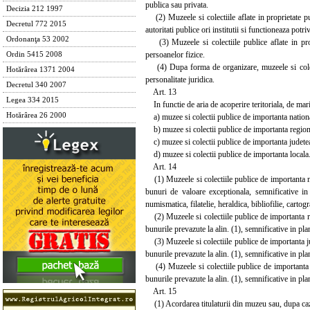
publica sau privata.
Decizia 212 1997
(2) Muzeele si colectiile aflate in proprietate pub
Decretul 772 2015
autoritati publice ori institutii si functioneaza potr
Ordonanţa 53 2002
(3) Muzeele si colectiile publice aflate in propr
persoanelor fizice.
Ordin 5415 2008
(4) Dupa forma de organizare, muzeele si colectii
Hotărârea 1371 2004
personalitate juridica.
Decretul 340 2007
Art. 13
Legea 334 2015
In functie de aria de acoperire teritoriala, de mari
Hotărârea 26 2000
a) muzee si colectii publice de importanta nation
b) muzee si colectii publice de importanta region
c) muzee si colectii publice de importanta judete
d) muzee si colectii publice de importanta locala
Art. 14
(1) Muzeele si colectiile publice de importanta nat
bunuri de valoare exceptionala, semnificative in pl
numismatica, filatelie, heraldica, bibliofilie, carto
(2) Muzeele si colectiile publice de importanta reg
bunurile prevazute la alin. (1), semnificative in pl
(3) Muzeele si colectiile publice de importanta jud
bunurile prevazute la alin. (1), semnificative in pl
(4) Muzeele si colectiile publice de importanta lo
bunurile prevazute la alin. (1), semnificative in p
Art. 15
(1) Acordarea titulaturii din muzeu sau, dupa caz, 