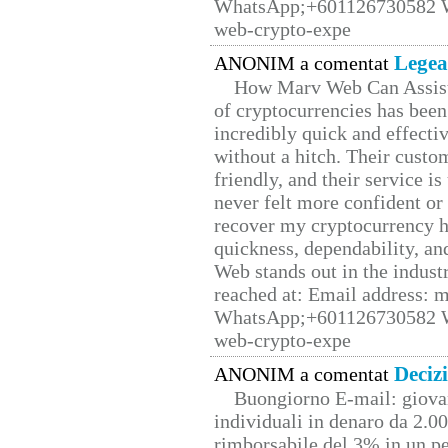
WhatsApp;+601126730582 W
web-crypto-expe
Legea
ANONIM a comentat
How Marv Web Can Assist
of cryptocurrencies has be
incredibly quick and effecti
without a hitch. Their custo
friendly, and their service i
never felt more confident or
recover my cryptocurrency h
quickness, dependability, an
Web stands out in the indus
reached at: Email address:
WhatsApp;+601126730582 W
web-crypto-expe
Deciz
ANONIM a comentat
Buongiorno E-mail: giova
individuali in denaro da 2.00
rimborsabile del 3% in un pe