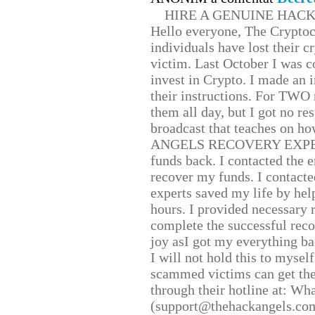
HIRE A GENUINE HAC
Hello everyone, The Cryptocu
individuals have lost their c
victim. Last October I was 
invest in Crypto. I made an i
their instructions. For TWO 
them all day, but I got no re
broadcast that teaches on h
ANGELS RECOVERY EXPERT. H
funds back. I contacted the 
recover my funds. I contact
experts saved my life by hel
hours. I provided necessary 
complete the successful reco
joy asI got my everything bac
I will not hold this to myself
scammed victims can get the
through their hotline at: W
(support@thehackangels.com