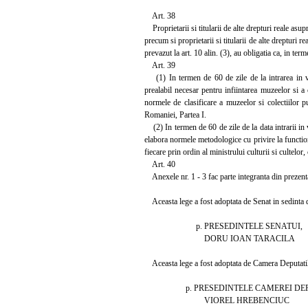
Art. 38
Proprietarii si titularii de alte drepturi reale asup
precum si proprietarii si titularii de alte drepturi 
prevazut la art. 10 alin. (3), au obligatia ca, in ter
Art. 39
(1) In termen de 60 de zile de la intrarea in vig
prealabil necesar pentru infiintarea muzeelor si a 
normele de clasificare a muzeelor si colectiilor pu
Romaniei, Partea I.
(2) In termen de 60 de zile de la data intrarii in 
elabora normele metodologice cu privire la function
fiecare prin ordin al ministrului culturii si cultelo
Art. 40
Anexele nr. 1 - 3 fac parte integranta din prezent
Aceasta lege a fost adoptata de Senat in sedinta di
p. PRESEDINTELE SENATUI,
DORU IOAN TARACILA
Aceasta lege a fost adoptata de Camera Deputatilor
p. PRESEDINTELE CAMEREI DEPU
VIOREL HREBENCIUC