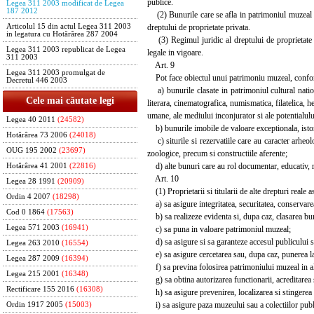
publice.
Legea 311 2003 modificat de Legea
187 2012
(2) Bunurile care se afla in patrimoniul muzeal pot 
dreptului de proprietate privata.
Articolul 15 din actul Legea 311 2003
in legatura cu Hotărârea 287 2004
(3) Regimul juridic al dreptului de proprietate p
Legea 311 2003 republicat de Legea
legale in vigoare.
311 2003
Art. 9
Legea 311 2003 promulgat de
Pot face obiectul unui patrimoniu muzeal, confor
Decretul 446 2003
a) bunurile clasate in patrimoniul cultural nationa
Cele mai căutate legi
literara, cinematografica, numismatica, filatelica, he
umane, ale mediului inconjurator si ale potentialul
Legea 40 2011
(24582)
b) bunurile imobile de valoare exceptionala, istoric
Hotărârea 73 2006
(24018)
c) siturile si rezervatiile care au caracter arheolog
OUG 195 2002
(23697)
zoologice, precum si constructiile aferente;
d) alte bunuri care au rol documentar, educativ, recr
Hotărârea 41 2001
(22816)
Art. 10
Legea 28 1991
(20909)
(1) Proprietarii si titularii de alte drepturi reale a
Ordin 4 2007
(18298)
a) sa asigure integritatea, securitatea, conservarea
Cod 0 1864
(17563)
b) sa realizeze evidenta si, dupa caz, clasarea bun
Legea 571 2003
(16941)
c) sa puna in valoare patrimoniul muzeal;
d) sa asigure si sa garanteze accesul publicului si 
Legea 263 2010
(16554)
e) sa asigure cercetarea sau, dupa caz, punerea la 
Legea 287 2009
(16394)
f) sa previna folosirea patrimoniului muzeal in alt
Legea 215 2001
(16348)
g) sa obtina autorizarea functionarii, acreditarea s
Rectificare 155 2016
(16308)
h) sa asigure prevenirea, localizarea si stingerea 
i) sa asigure paza muzeului sau a colectiilor publi
Ordin 1917 2005
(15003)