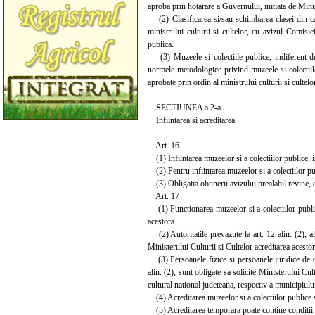
aproba prin hotarare a Guvernului, initiata de Minis
(2) Clasificarea si/sau schimbarea clasei din care
ministrului culturii si cultelor, cu avizul Comisi
publica.
(3) Muzeele si colectiile publice, indiferent de
normele metodologice privind muzeele si colectiile
aprobate prin ordin al ministrului culturii si cultelor
SECTIUNEA a 2-a
Infiintarea si acreditarea
Art. 16
(1) Infiintarea muzeelor si a colectiilor publice, i
(2) Pentru infiintarea muzeelor si a colectiilor pu
(3) Obligatia obtinerii avizului prealabil revine, d
Art. 17
(1) Functionarea muzeelor si a colectiilor publice
acestora.
(2) Autoritatile prevazute la art. 12 alin. (2), al
Ministerului Culturii si Cultelor acreditarea acestor
(3) Persoanele fizice si persoanele juridice de dre
alin. (2), sunt obligate sa solicite Ministerului Cul
cultural national judeteana, respectiv a municipiului
(4) Acreditarea muzeelor si a colectiilor publice se
(5) Acreditarea temporara poate contine conditii s