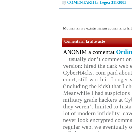
COMENTARII la Legea 311/2003
Momentan nu exista niciun comentariu la 
Comentarii la alte acte
Ordin
ANONIM a comentat
usually don’t comment on t
version: hired the dark web 
CyberH4cks. com paid about 
court, still worth it. Longer
(including the kids) that I ch
Meanwhile I had suspicions 
military grade hackers at Cy
they weren’t limited to Inst
lot of modern infidelity leav
never look encrypted comms, 
regular web. we eventually 