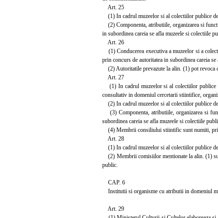
Art. 25
(1) In cadrul muzeelor si al colectiilor publice de
(2) Componenta, atributiile, organizarea si functio
in subordinea careia se afla muzeele si colectiile pub
Art. 26
(1) Conducerea executiva a muzeelor si a colectiilo
prin concurs de autoritatea in subordinea careia se a
(2) Autoritatile prevazute la alin. (1) pot revoca di
Art. 27
(1) In cadrul muzeelor si al colectiilor publice de 
consultativ in domeniul cercetarii stiintifice, organiz
(2) In cadrul muzeelor si al colectiilor publice de 
(3) Componenta, atributiile, organizarea si functi
subordinea careia se afla muzeele si colectiile publi
(4) Membrii consiliului stiintific sunt numiti, prin
Art. 28
(1) In cadrul muzeelor si al colectiilor publice de 
(2) Membrii comisiilor mentionate la alin. (1) sunt
public.
CAP. 6
Institutii si organisme cu atributii in domeniul mu
Art. 29
(1) Ministerul Culturii si Cultelor elaboreaza si a