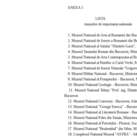
ANEXA 1
LISTA
muzeelor de importanta nationala
1. Muzeul National de Arta al Romaniei din Bucure
2. Muzeul National de Istorie a Romaniei din Bucu
3. Muzeul National al Satului "Dimitrie Gusti", M
4. Muzeul Taranului Roman din Bucuresti, Ministe
5. Muzeul National de Arta Contemporana al Roma
6. Muzeul National al Hartilor si Cartii Vechi, Mi
7. Muzeul National de Istorie Naturala "Grigore An
8. Muzeul Militar National - Bucuresti, Minister
9. Muzeul National al Pompierilor - Bucuresti, Mi
10. Muzeul National Geologic - Bucuresti, Ministe
11. Muzeul National Tehnic "Prof. ing. Dimitrie L
Bucuresti
12. Muzeul National Cotroceni - Bucuresti, Admin
13. Muzeul National "George Enescu" - Bucuresti
14. Muzeul National al Literaturii Romane - Bucu
15. Muzeul National Peles din Sinaia, Ministerul 
16. Muzeul National al Petrolului - Ploiesti, Soci
17. Muzeul National "Brukenthal" din Sibiu, Mini
18. Complexul National Muzeal "ASTRA" - Sibiu