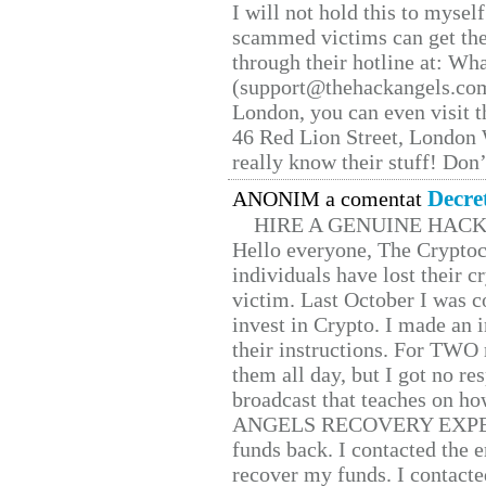
I will not hold this to myself
scammed victims can get the
through their hotline at: W
(support@thehackangels.com
London, you can even visit th
46 Red Lion Street, London
really know their stuff! Don’
Decre
ANONIM a comentat
HIRE A GENUINE HAC
Hello everyone, The Cryptocu
individuals have lost their c
victim. Last October I was 
invest in Crypto. I made an i
their instructions. For TWO 
them all day, but I got no re
broadcast that teaches on h
ANGELS RECOVERY EXPERT. H
funds back. I contacted the 
recover my funds. I contact