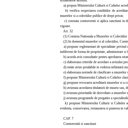
urmatoarele atributii:
a) propun Ministerului Culturii si Cultelor acredit
b) verifica respectarea conditiilor de acreditare 
muzeelor si a colectiilor publice de drept privat;
c) constata contraventii si aplica sanctiuni in do
vigoare.
Art. 32
(1) Comisia Nationala a Muzeelor si Colectiilor este
(2) In domeniul muzeelor si al colectiilor, Comisia
a) propune reglementari de specialitate privind dome
indiferent de forma de proprietate, administrare si 
b) acorda aviz consultativ pentru aprobarea strateg
c) elaboreaza criteriile de acordare a avizului preal
d) emite avize prealabile in vederea infiintarii muz
e) elaboreaza normele de clasificare a muzeelor si 
f) propune Ministerului Culturii si Cultelor clasif
g) propune revocarea acreditarii muzeelor si a col
h) avizeaza acordarea titulaturii de muzeu sau, du
i) avizeaza prioritatile de dezvoltare a muzeelor si
j) avizeaza programele de pregatire a specialistilo
k) propune Ministerului Culturii si Cultelor acor
evidenta, conservarea, restaurarea si punerea in va
CAP. 7
Contraventii si sanctiuni