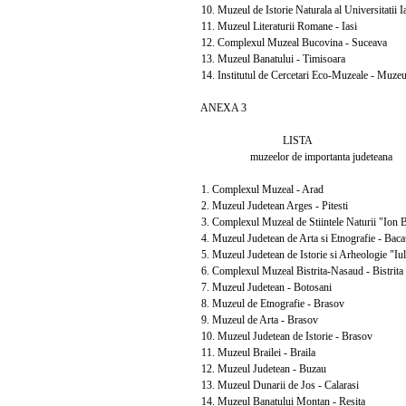
10. Muzeul de Istorie Naturala al Universitatii Ias
11. Muzeul Literaturii Romane - Iasi
12. Complexul Muzeal Bucovina - Suceava
13. Muzeul Banatului - Timisoara
14. Institutul de Cercetari Eco-Muzeale - Muzeul
ANEXA 3
LISTA
muzeelor de importanta judeteana
1. Complexul Muzeal - Arad
2. Muzeul Judetean Arges - Pitesti
3. Complexul Muzeal de Stiintele Naturii "Ion 
4. Muzeul Judetean de Arta si Etnografie - Baca
5. Muzeul Judetean de Istorie si Arheologie "Iu
6. Complexul Muzeal Bistrita-Nasaud - Bistrita
7. Muzeul Judetean - Botosani
8. Muzeul de Etnografie - Brasov
9. Muzeul de Arta - Brasov
10. Muzeul Judetean de Istorie - Brasov
11. Muzeul Brailei - Braila
12. Muzeul Judetean - Buzau
13. Muzeul Dunarii de Jos - Calarasi
14. Muzeul Banatului Montan - Resita