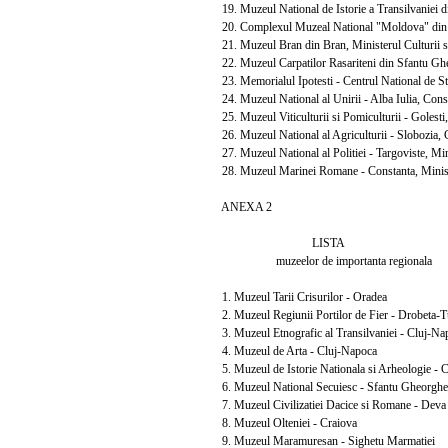
19. Muzeul National de Istorie a Transilvaniei di
20. Complexul Muzeal National "Moldova" din Ias
21. Muzeul Bran din Bran, Ministerul Culturii si
22. Muzeul Carpatilor Rasariteni din Sfantu Gheo
23. Memorialul Ipotesti - Centrul National de Stu
24. Muzeul National al Unirii - Alba Iulia, Consi
25. Muzeul Viticulturii si Pomiculturii - Golesti
26. Muzeul National al Agriculturii - Slobozia, C
27. Muzeul National al Politiei - Targoviste, Mini
28. Muzeul Marinei Romane - Constanta, Ministe
ANEXA 2
LISTA
muzeelor de importanta regionala
1. Muzeul Tarii Crisurilor - Oradea
2. Muzeul Regiunii Portilor de Fier - Drobeta-T
3. Muzeul Etnografic al Transilvaniei - Cluj-Na
4. Muzeul de Arta - Cluj-Napoca
5. Muzeul de Istorie Nationala si Arheologie - 
6. Muzeul National Secuiesc - Sfantu Gheorghe
7. Muzeul Civilizatiei Dacice si Romane - Deva
8. Muzeul Olteniei - Craiova
9. Muzeul Maramuresan - Sighetu Marmatiei