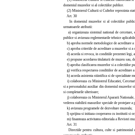
domeniul muzeelor si al colectiilor publice.
(2) Ministerul Culturii si Cultelor reprezinta statul
Art. 30
In domeniul muzeelor si al colectiilor publice Mi
urmatoarele atributii:
a) organizeaza sistemul national de cercetare, evi
publice si avizeaza reglementarile tehnice aplicabi
b) aproba normele metodologice de acreditare a mu
c) aproba criteriile de acreditare a muzeelor si a c
d) acorda si revoca, in conditiile prezentei legi, a
e) propune acordarea titulaturii de muzeu sau, dup
f) aproba clasificarea muzeelor si a colectiilor pu
g) verifica respectarea conditiilor de acreditare a m
h) acorda asistenta stiintifica si de specialitate m
i) colaboreaza cu Ministerul Educatiei, Cercetarii s
si a personalului auxiliar din domeniul muzeelor si 
si completarile ulterioare;
j) colaboreaza cu Ministerul Apararii Nationale, Min
vederea stabilirii masurilor speciale de protejare a 
k) avizeaza programele de dezvoltare muzeala;
l) sprijina si initiaza cooperarea cu institutii si or
m) finanteaza activitatea editoriala a Revistei m
Art. 31
Directiile pentru cultura, culte si patrimoniul cu