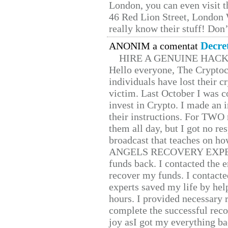
London, you can even visit th
46 Red Lion Street, London
really know their stuff! Don’
Decre
ANONIM a comentat
HIRE A GENUINE HAC
Hello everyone, The Cryptocu
individuals have lost their c
victim. Last October I was 
invest in Crypto. I made an i
their instructions. For TWO 
them all day, but I got no re
broadcast that teaches on h
ANGELS RECOVERY EXPERT. H
funds back. I contacted the 
recover my funds. I contact
experts saved my life by hel
hours. I provided necessary 
complete the successful reco
joy asI got my everything bac