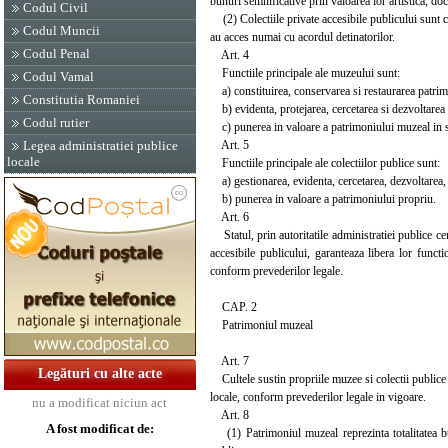
bunuri semnificative prin valoarea lor artistica, docu
Codul Civil
(2) Colectiile private accesibile publicului sunt col
Codul Muncii
au acces numai cu acordul detinatorilor.
Codul Penal
Art. 4
Functiile principale ale muzeului sunt:
Codul Vamal
a) constituirea, conservarea si restaurarea patri
Constitutia Romaniei
b) evidenta, protejarea, cercetarea si dezvoltarea
Codul rutier
c) punerea in valoare a patrimoniului muzeal in sco
Art. 5
Legea administratiei publice
locale
Functiile principale ale colectiilor publice sunt:
a) gestionarea, evidenta, cercetarea, dezvoltarea, 
b) punerea in valoare a patrimoniului propriu.
Art. 6
Statul, prin autoritatile administratiei publice cent
accesibile publicului, garanteaza libera lor functio
conform prevederilor legale.
CAP. 2
Patrimoniul muzeal
Art. 7
Legături cu alte acte
Cultele sustin propriile muzee si colectii publice si
locale, conform prevederilor legale in vigoare.
nu a modificat niciun act
Art. 8
A fost modificat de:
(1) Patrimoniul muzeal reprezinta totalitatea bun