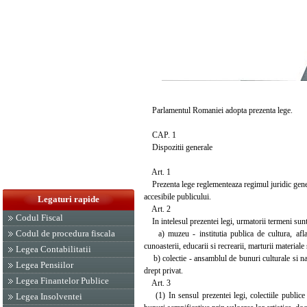
Parlamentul Romaniei adopta prezenta lege.
CAP. 1
Dispozitii generale
Art. 1
Prezenta lege reglementeaza regimul juridic general,
accesibile publicului.
Legaturi rapide
Art. 2
Codul Fiscal
In intelesul prezentei legi, urmatorii termeni sunt 
Codul de procedura fiscala
a) muzeu - institutia publica de cultura, aflata
cunoasterii, educarii si recrearii, marturii material
Legea Contabilitatii
b) colectie - ansamblul de bunuri culturale si natu
Legea Pensiilor
drept privat.
Legea Finantelor Publice
Art. 3
(1) In sensul prezentei legi, colectiile publice su
Legea Insolventei