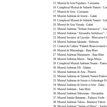
15. Muzeul de Arta Populara - Constanta
16. Complexul Muzeal de Stiintele Naturii - Con
17. Muzeul de Arta - Constanta
18. Muzeul Judetean de Istorie - Galati
19. Complexul Muzeal de Stiintele Naturii - Gal
20. Muzeul de Arta Vizuala - Galati
21. Muzeul Judetean "Teohari Antonescu" - Giu
22. Muzeul Judetean "Alexandru Stefulescu" - T
23. Muzeul Secuiesc al Ciucului - Miercurea-Ci
24. Muzeul Judetean Ialomita - Slobozia
25. Centrul de Cultura "Palatele Brancovenesti d
26. Muzeul de Mineralogie - Baia Mare
27. Muzeul Judetean Maramures - Baia Mare
28. Muzeul Judetean Mures - Targu Mures
29. Complexul Muzeal Judetean Neamt - Piatra
30. Muzeul Judetean Olt - Slatina
31. Muzeul Judetean de Arta - Ploiesti
32. Muzeul Judetean de Stiintele Naturii Prahova
33. Muzeul Judetean de Istorie si Arheologie Pra
34. Muzeul Judetean de Istorie si Arta - Zalau
35. Muzeul Judetean - Satu Mare
36. Muzeul Judetean Teleorman - Alexandria
37. Muzeul Satului Banatean - Padurea Verde - 
38. Muzeul Judetean Valcea - Ramnicu Valcea
39. Muzeul Judetean "Stefan cel Mare" - Vaslui