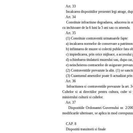
Art. 33
Incalcarea dispozitiilor prezentei legi atrage, dupa
Art. 34
Constituie infractiune degradarea, aducerea in sta
cu inchisoare de la 6 luni la 5 ani sau cu amenda.
Art. 35
(1) Constituie contraventii urmatoarele fapte:
a) incalcarea normelor de conservare a patrimoni
b) infiintarea de muzee si colectii publice fara obt
c) impiedicarea, prin orice mijloace, a accesului p
d) schimbarea titulaturii muzeului sau, dupa caz, a 
e) neincheierea contractelor de asigurare prevazute 
(2) Contraventiile prevazute la alin. (1) se sanct
(3) Cuantumul amenzilor poate fi actualizat prin
Art. 36
Infractiunea si contraventiile prevazute la art. 34 s
Cultelor si ai directiilor pentru cultura, culte s
ministrului culturii si cultelor.
Art. 37
Dispozitiile Ordonantei Guvernului nr. 2/2001 p
modificarile ulterioare, se aplica in mod corespunza
CAP. 8
Dispozitii tranzitorii si finale