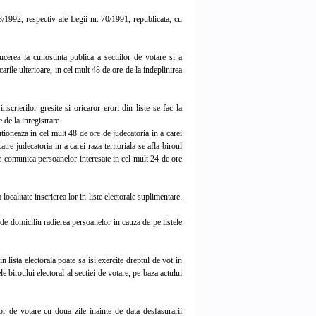
8/1992, respectiv ale Legii nr. 70/1991, republicata, cu
erea la cunostinta publica a sectiilor de votare si a
arile ulterioare, in cel mult 48 de ore de la indeplinirea
scrierilor gresite si oricaror erori din liste se fac la
 de la inregistrare.
utioneaza in cel mult 48 de ore de judecatoria in a carei
atre judecatoria in a carei raza teritoriala se afla biroul
 se comunica persoanelor interesate in cel mult 24 de ore
localitate inscrierea lor in liste electorale suplimentare.
 de domiciliu radierea persoanelor in cauza de pe listele
n lista electorala poate sa isi exercite dreptul de vot in
le biroului electoral al sectiei de votare, pe baza actului
lor de votare cu doua zile inainte de data desfasurarii