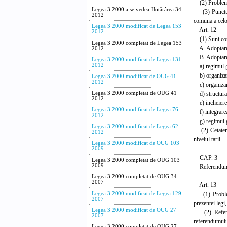
(2) Problemel
Legea 3 2000 a se vedea Hotărârea 34
(3) Punctul d
2012
comuna a celor
Legea 3 2000 modificat de Legea 153
Art. 12
2012
(1) Sunt cons
Legea 3 2000 completat de Legea 153
A. Adoptarea 
2012
B. Adoptarea u
Legea 3 2000 modificat de Legea 131
2012
a) regimul gen
b) organizarea
Legea 3 2000 modificat de OUG 41
2012
c) organizare
d) structura s
Legea 3 2000 completat de OUG 41
2012
e) incheierea
Legea 3 2000 modificat de Legea 76
f) integrarea 
2012
g) regimul ge
Legea 3 2000 modificat de Legea 62
(2) Cetatenii
2012
nivelul tarii.
Legea 3 2000 modificat de OUG 103
2009
CAP. 3
Legea 3 2000 completat de OUG 103
2009
Referendumu
Legea 3 2000 completat de OUG 34
2007
Art. 13
(1) Problemele
Legea 3 2000 modificat de Legea 129
2007
prezentei legi
Legea 3 2000 modificat de OUG 27
(2) Referend
2007
referendumului
Legea 3 2000 completat de OUG 27