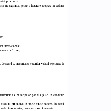
iei, prin decret.
a fie exprimat, printr-o hotarare adoptata in sedinta
la;
ni internationale;
ai mare de 10 ani;
cizand cu majoritatea voturilor valabil exprimate la
ritoriale ale municipiilor pot fi supuse, in conditiile
rasului ori numai in unele dintre acestea. In cazul
nele dintre acestea, care sunt direct interesate.