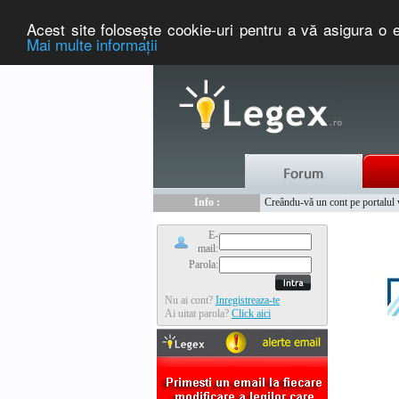
Acest site foloseşte cookie-uri pentru a vă asigura o e
Mai multe informaţii
Nou :
Legex.ro - portal de legislati
Info :
Creându-vă un cont pe portalul ww
Info :
www.tntauto.ro - Managementul 
E-
mail:
Parola:
Nu ai cont?
Inregistreaza-te
Ai uitat parola?
Click aici