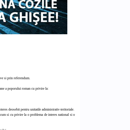
ve si prin referendum.
ane a poporului roman cu privire la:
res deosebit pentru unitatile administrativ-teritoriale.
um si cu privire la o problema de interes national si o