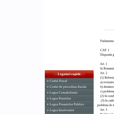
Parlamentul 
CAP. 1
Dispozitii g
Art. 1
In Romania su
Art. 2
Legaturi rapide
(1) Referendu
Codul Fiscal
a) revizuirea
Codul de procedura fiscala
b) demiterea
c) probleme d
Legea Contabilitatii
(2) In conditi
Legea Pensiilor
(3) In cadrul
Legea Finantelor Publice
problema de in
Art. 3
Legea Insolventei