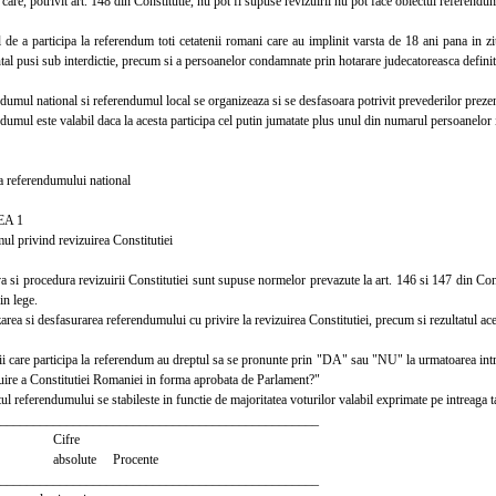
e, potrivit art. 148 din Constitutie, nu pot fi supuse revizuirii nu pot face obiectul referendu
 a participa la referendum toti cetatenii romani care au implinit varsta de 18 ani pana in ziu
ntal pusi sub interdictie, precum si a persoanelor condamnate prin hotarare judecatoreasca definiti
ul national si referendumul local se organizeaza si se desfasoara potrivit prevederilor prezent
ul este valabil daca la acesta participa cel putin jumatate plus unul din numarul persoanelor ins
referendumului national
A 1
privind revizuirea Constitutiei
 si procedura revizuirii Constitutiei sunt supuse normelor prevazute la art. 146 si 147 din Con
in lege.
a si desfasurarea referendumului cu privire la revizuirea Constitutiei, precum si rezultatul aces
 care participa la referendum au dreptul sa se pronunte prin "DA" sau "NU" la urmatoarea intre
zuire a Constitutiei Romaniei in forma aprobata de Parlament?"
 referendumului se stabileste in functie de majoritatea voturilor valabil exprimate pe intreaga ta
________________________________________________
fre
ute Procente
________________________________________________