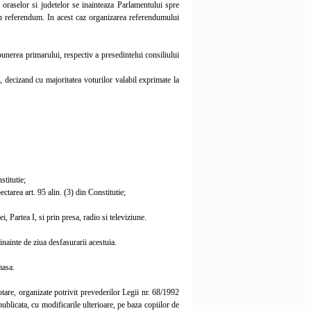
 oraselor si judetelor se inainteaza Parlamentului spre
prin referendum. In acest caz organizarea referendumului
nerea primarului, respectiv a presedintelui consiliului
cizand cu majoritatea voturilor valabil exprimate la
stitutie;
area art. 95 alin. (3) din Constitutie;
Partea I, si prin presa, radio si televiziune.
nainte de ziua desfasurarii acestuia.
masa.
tare, organizate potrivit prevederilor Legii nr. 68/1992
ublicata, cu modificarile ulterioare, pe baza copiilor de