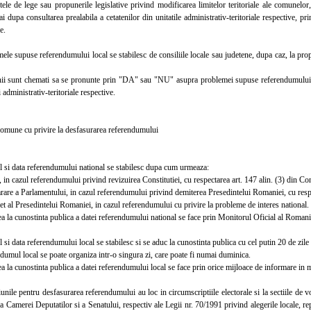
e de lege sau propunerile legislative privind modificarea limitelor teritoriale ale comunelor,
 dupa consultarea prealabila a cetatenilor din unitatile administrativ-teritoriale respective, 
e.
 supuse referendumului local se stabilesc de consiliile locale sau judetene, dupa caz, la propu
 sunt chemati sa se pronunte prin "DA" sau "NU" asupra problemei supuse referendumului, de
i administrativ-teritoriale respective.
mune cu privire la desfasurarea referendumului
si data referendumului national se stabilesc dupa cum urmeaza:
in cazul referendumului privind revizuirea Constitutiei, cu respectarea art. 147 alin. (3) din Con
re a Parlamentului, in cazul referendumului privind demiterea Presedintelui Romaniei, cu respect
 al Presedintelui Romaniei, in cazul referendumului cu privire la probleme de interes national.
a cunostinta publica a datei referendumului national se face prin Monitorul Oficial al Romaniei, 
i data referendumului local se stabilesc si se aduc la cunostinta publica cu cel putin 20 de zile i
mul local se poate organiza intr-o singura zi, care poate fi numai duminica.
la cunostinta publica a datei referendumului local se face prin orice mijloace de informare in 
le pentru desfasurarea referendumului au loc in circumscriptiile electorale si la sectiile de vo
a Camerei Deputatilor si a Senatului, respectiv ale Legii nr. 70/1991 privind alegerile locale, rep