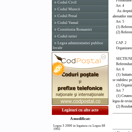
Problemele car
Codul Civil
Art. 4
Codul Muncii
Au dreptul de
Codul Penal
alienatilor mi
Art. 5
Codul Vamal
(1) Referendum
Constitutia Romaniei
(2) Referendum
Codul rutier
CAP. 2
Legea administratiei publice
locale
Organizarea 
SECTIUNE
Referendumul 
Art. 6
(1) Initiativa
se stabilesc pr
(2) Organizare
Art. 7
(1) Cetatenii
legea de revi
(2) Rezultatul
Legături cu alte acte
___________
Ci
A modificat:
absol
Legea 3 2000 in legatura cu Legea 68
___________
1992