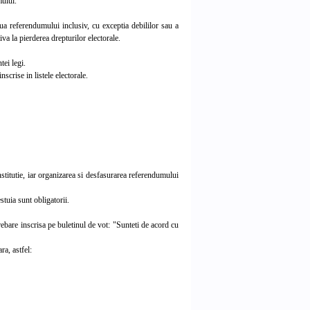
mului.
a referendumului inclusiv, cu exceptia debililor sau a
va la pierderea drepturilor electorale.
ei legi.
crise in listele electorale.
stitutie, iar organizarea si desfasurarea referendumului
tuia sunt obligatorii.
bare inscrisa pe buletinul de vot: "Sunteti de acord cu
ra, astfel: