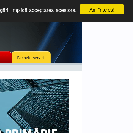
Am înţeles!
igării implică acceptarea acestora.