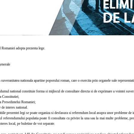
Romaniei adopta prezenta lege.
enerale
veranitatea nationala apartine poporului roman, care o exercita prin organele sale reprezentati
mul national constituie forma si mijlocul de consultare directa si de exprimare a vointei suver
 Constitutiei;
 Presedintelui Romaniei;
e interes national.
ile prezentei legi se poate organiza si desfasura si referendum local asupra unor probleme de inte
 referendumului populatia poate fi consultata cu privire la una sau la mai multe probleme, prec
teres local, pe buletine de vot separate.