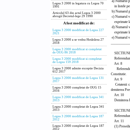
a) Numarul pe
Legea 3 2000 in legatura cu Legea 70
in listele pe
1991
b) Numarul pa
Articolul 63 din actul Legea 3 2000
c) Numarul vo
abrogă Decretul-lege 29 1990
exprimate l
A fost modificat de:
d) Numarul vo
Legea 3 2000 modificat de Legea 227
exprimate l
2021
e) Numarul vo
Legea 3 2000 a se vedea Hotărârea 27
___________
2018
Legea 3 2000 modificat si completat
de OUG 86 2018
SECTIUNEA
Referendumul
Legea 3 2000 modificat si completat
de Legea 159 2018
Art. 8
Referendumul 
Legea 3 2000 admite exceptie Decizia
612 2017
Constitutie.
Legea 3 2000 modificat de Legea 131
Art. 9
2017
Cetatenii car
Legea 3 2000 completat de OUG 15
demiterea Pre
2016
Art. 10
Legea 3 2000 modificat de Legea 341
Demiterea Pres
2013
Legea 3 2000 completat de Legea 341
2013
SECTIUNEA
Referendumul 
Legea 3 2000 modificat de Legea 187
2012
Art. 11
(1) Presedint
Legea 3 2000 completat de Legea 187
2012