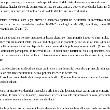
torale permanente, a listelor electorale speciale si a celorlalte liste electorale prevazute de lege.
area listelor electorale permanente se face de catre primari, potrivit prevederilor Legii nr. 6
terioare, in termen de cel mult 5 zile de la data stabilirii zilei referendumului.
elor electorale, daca legea prevede o asemenea operatiune, delimitarea, numerotarea si aduc
 vot se fac potrivit prevederilor Legii nr. 68/1992 si ale Legii nr. 70/1991, republicata, cu modific
azut la art. 17 alin. (2).
au dreptul sa verifice inscrierea in listele electorale. Intampinarile impotriva omisiunilor, in
blice care au intocmit listele, acestea fiind obligate sa se pronunte pe loc sau in cel mult 24 de ore
ile indreptate impotriva dispozitiilor luate de autoritatile publice prevazute la alin. (1) se sol
la domiciliaza participantul la referendum sau, in cazul celor inscrisi in listele suplimentare, de c
ectiei de votare care a intocmit lista. Hotararea judecatoreasca este irevocabila si executorie; ea
re.
care locuiesc in alta localitate decat cea in care isi au domiciliul pot solicita primarului din acea 
nte de data referendumului nu se mai pot face inscrieri in aceste liste.
re intocmeste listele electorale prevazute la alin. (1) este obligat sa ceara primariei localitatii
celei localitati.
e, in ziua referendumului national, se afla intr-o alta localitate decat cea in care este inscris i
spectiva, la orice sectie de votare, urmand a fi inscris intr-o lista suplimentara de catre presedinte
au a adeverintei care tine loc de act de identitate.
ile publice care au intocmit listele electorale le vor inainta birourilor electorale ale sectii