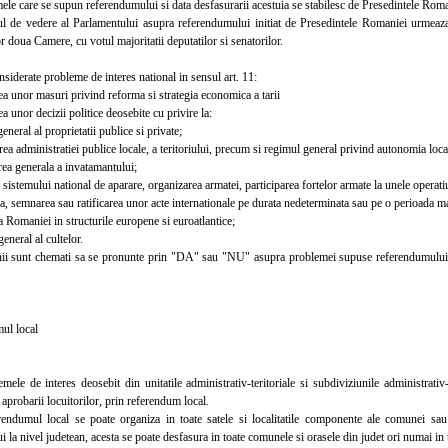
e care se supun referendumului si data desfasurarii acestuia se stabilesc de Presedintele Roman
e vedere al Parlamentului asupra referendumului initiat de Presedintele Romaniei urmeaza s
 doua Camere, cu votul majoritatii deputatilor si senatorilor.
iderate probleme de interes national in sensul art. 11:
unor masuri privind reforma si strategia economica a tarii
nor decizii politice deosebite cu privire la:
eral al proprietatii publice si private;
 administratiei publice locale, a teritoriului, precum si regimul general privind autonomia loca
a generala a invatamantului;
istemului national de aparare, organizarea armatei, participarea fortelor armate la unele operatiu
, semnarea sau ratificarea unor acte internationale pe durata nedeterminata sau pe o perioada m
Romaniei in structurile europene si euroatlantice;
neral al cultelor.
 sunt chemati sa se pronunte prin "DA" sau "NU" asupra problemei supuse referendumului, de
l local
 de interes deosebit din unitatile administrativ-teritoriale si subdiviziunile administrativ-te
, aprobarii locuitorilor, prin referendum local.
umul local se poate organiza in toate satele si localitatile componente ale comunei sau o
 la nivel judetean, acesta se poate desfasura in toate comunele si orasele din judet ori numai in u