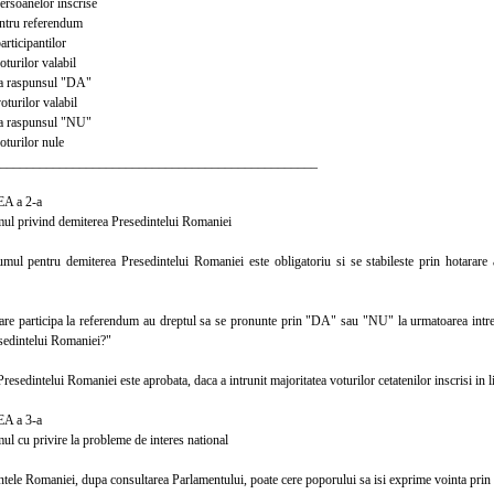
rsoanelor inscrise
ntru referendum
rticipantilor
turilor valabil
a raspunsul "DA"
turilor valabil
a raspunsul "NU"
turilor nule
________________________________________________
 a 2-a
 privind demiterea Presedintelui Romaniei
pentru demiterea Presedintelui Romaniei este obligatoriu si se stabileste prin hotarare a 
e participa la referendum au dreptul sa se pronunte prin "DA" sau "NU" la urmatoarea intreba
sedintelui Romaniei?"
edintelui Romaniei este aprobata, daca a intrunit majoritatea voturilor cetatenilor inscrisi in lis
 a 3-a
cu privire la probleme de interes national
ele Romaniei, dupa consultarea Parlamentului, poate cere poporului sa isi exprime vointa prin r