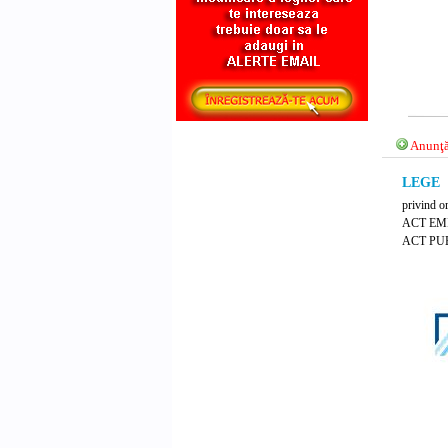
Anunţă
LEGE N
privind o
ACT EM
ACT PUB