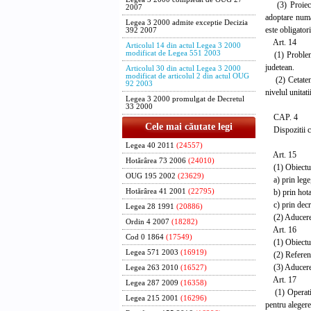
(3) Proiectel
2007
adoptare numai
Legea 3 2000 admite exceptie Decizia
este obligatori
392 2007
Art. 14
Articolul 14 din actul Legea 3 2000
modificat de Legea 551 2003
(1) Problemele
judetean.
Articolul 30 din actul Legea 3 2000
modificat de articolul 2 din actul OUG
(2) Cetatenii
92 2003
nivelul unitati
Legea 3 2000 promulgat de Decretul
33 2000
CAP. 4
Cele mai căutate legi
Dispozitii co
Legea 40 2011
(24557)
Art. 15
Hotărârea 73 2006
(24010)
(1) Obiectul 
OUG 195 2002
(23629)
a) prin lege, 
b) prin hotara
Hotărârea 41 2001
(22795)
c) prin decret
Legea 28 1991
(20886)
(2) Aducerea l
Ordin 4 2007
(18282)
Art. 16
Cod 0 1864
(17549)
(1) Obiectul s
Legea 571 2003
(16919)
(2) Referendu
(3) Aducerea 
Legea 263 2010
(16527)
Art. 17
Legea 287 2009
(16358)
(1) Operatiuni
Legea 215 2001
(16296)
pentru alegere