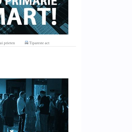
ui prieten
Tipareste act