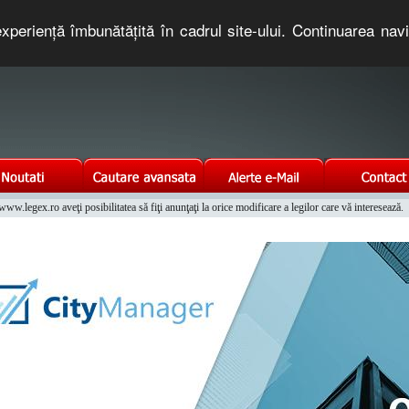
xperienţă îmbunătăţită în cadrul site-ului. Continuarea nav
e romaneasca. Un serviciu oferit gratuit de TNT COMPUTERS
w.legex.ro aveţi posibilitatea să fiţi anunţaţi la orice modificare a legilor care vă interesează.
Integrat al Parcului Auto