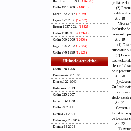
Rectificare 155 2016
(16296)
pe listele elec
(2) Reactualiz
Ordin 1917 2005
(14970)
modificarile ul
Legea 153 2017
(14960)
Art. 18
Legea 273 2006
(14372)
Afisarea list
Raport 1937 2021
(13825)
localurilor de
Ordin 1508 2016
(12941)
termenului prev
Art. 19
Ordin 560 2006
(12436)
(1) Cetatenii 
Legea 429 2003
(12383)
autoritatile pu
Ordin 976 1998
(12120)
(2) Contestati
raza teritoria
Ultimele acte citite
electoral al s
Ordin 976 1998
de la pronunta
Documentul 0 1990
Art. 20
(1) Cetatenii 
Decretul 22 1949
Cu 3 zile inai
Hotărârea 33 1996
(2) Organul ca
Ordin 625 2007
electorale ale a
Decretul 691 2006
Art. 21
Cetateanul car
Ordin 29 2011
localitatea re
Decizia 74 2021
de identitate s
Ordonanţa 25 2014
Art. 22
Decizia 64 2004
(1) Autoritat