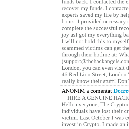
funds back. I contacted the 
recover my funds. I contact
experts saved my life by hel
hours. I provided necessary 
complete the successful reco
joy asI got my everything bac
I will not hold this to myself
scammed victims can get the
through their hotline at: W
(support@thehackangels.com
London, you can even visit th
46 Red Lion Street, London
really know their stuff! Don’
Decre
ANONIM a comentat
HIRE A GENUINE HAC
Hello everyone, The Cryptocu
individuals have lost their c
victim. Last October I was 
invest in Crypto. I made an i