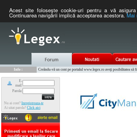
Acest site foloseşte cookie-uri pentru a vă asigura 
Continuarea navigării implică acceptarea acestora.
Mai 
Nou :
Legex.ro - portal de legislatie romaneasca. Un serviciu oferit g
Info :
Creându-vă un cont pe portalul www.legex.ro aveţi posibilitatea să fiţi
Info :
www.tntauto.ro - Managementul Integrat al Parcului Auto
E-
mail:
Parola:
Nu ai cont?
Inregistreaza-te
Ai uitat parola?
Click aici