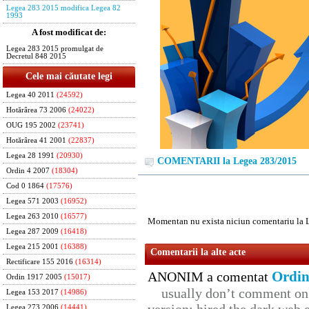
Legea 283 2015 modifica Legea 82
1993
A fost modificat de:
Legea 283 2015 promulgat de
Decretul 848 2015
Cele mai căutate legi
Legea 40 2011
(24592)
Hotărârea 73 2006
(24022)
OUG 195 2002
(23741)
Hotărârea 41 2001
(22837)
Legea 28 1991
(20930)
COMENTARII la Legea 283/2015
Ordin 4 2007
(18304)
Cod 0 1864
(17576)
Legea 571 2003
(16952)
Legea 263 2010
(16577)
Momentan nu exista niciun comentariu la 
Legea 287 2009
(16418)
Legea 215 2001
(16388)
Comentarii la alte acte
Rectificare 155 2016
(16314)
Ordin
ANONIM a comentat
Ordin 1917 2005
(15017)
usually don’t comment on t
Legea 153 2017
(14986)
Legea 273 2006
(14441)