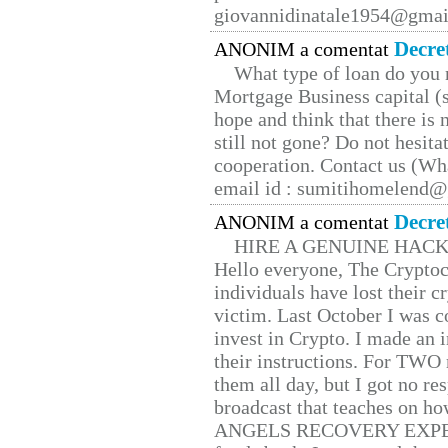
giovannidinatale1954@­gmai
Decre
ANONIM a comentat
What type of loan do you 
Mortgage Business capital (s
hope and think that there is
still not gone? Do not hesita
cooperation. Contact us (W
email id : sumitihomelend
Decre
ANONIM a comentat
HIRE A GENUINE HAC
Hello everyone, The Cryptocu
individuals have lost their c
victim. Last October I was 
invest in Crypto. I made an i
their instructions. For TWO 
them all day, but I got no re
broadcast that teaches on h
ANGELS RECOVERY EXPERT. H