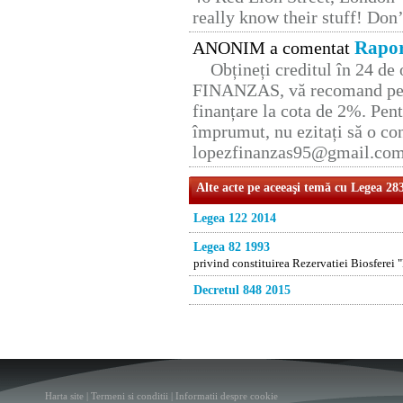
really know their stuff! Don’
Rapor
ANONIM a comentat
Obțineți creditul în 24 d
FINANZAS, vă recomand pent
finanțare la cota de 2%. Pent
împrumut, nu ezitați să o con
lopezfinanzas95@gmail.co
Alte acte pe aceeaşi temă cu Legea 28
Legea 122 2014
Legea 82 1993
privind constituirea Rezervatiei Biosferei 
Decretul 848 2015
Harta site
|
Termeni si conditii
|
Informatii despre cookie