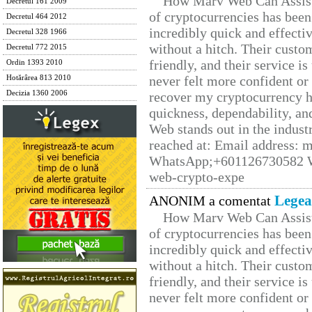
How Marv Web Can Assist
Decretul 161 2009
of cryptocurrencies has be
Decretul 464 2012
incredibly quick and effecti
Decretul 328 1966
without a hitch. Their custo
Decretul 772 2015
friendly, and their service i
Ordin 1393 2010
never felt more confident or
Hotărârea 813 2010
Decizia 1360 2006
recover my cryptocurrency h
quickness, dependability, an
Web stands out in the indus
reached at: Email address:
WhatsApp;+601126730582 W
web-crypto-expe
Legea
ANONIM a comentat
How Marv Web Can Assist
of cryptocurrencies has be
incredibly quick and effecti
without a hitch. Their custo
friendly, and their service i
never felt more confident or