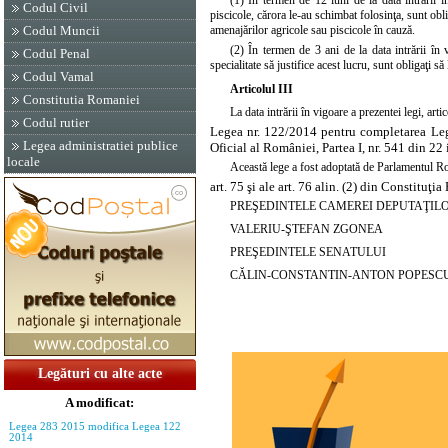
Codul Civil
piscicole, cărora le-au schimbat folosinţa, sunt obli
amenajărilor agricole sau piscicole în cauză.
Codul Muncii
(2) În termen de 3 ani de la data intrării în v
Codul Penal
specialitate să justifice acest lucru, sunt obligaţi să
Codul Vamal
Articolul III
Constitutia Romaniei
La data intrării în vigoare a prezentei legi,
arti
Codul rutier
Legea nr. 122/2014 pentru completarea
Leg
Legea administratiei publice
Oficial al României, Partea I, nr. 541 din 22
locale
Această lege a fost adoptată de Parlamentul Ro
art. 75 şi ale art. 76 alin. (2) din Constituţi
PREŞEDINTELE CAMEREI DEPUTAŢIL
VALERIU-ŞTEFAN ZGONEA
PREŞEDINTELE SENATULUI
CĂLIN-CONSTANTIN-ANTON POPESC
Legături cu alte acte
A modificat:
Legea 283 2015 modifica Legea 122
2014