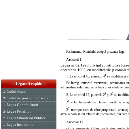
Parlamentul României adoptă prezenta lege.
Articolul I
Legea nr. 82/1993 privind constituirea Rezer
decembrie 1993, cu modificările şi completă
1
1. La
articolul
10, alineatul 4
se modifică şi v
Pe întreg teritoriul rezervaţiei, schimbarea u
Legaturi rapide
administratorului, numai în baza unor studii tehnice
Codul Fiscal
1
2
2. La
articolul
12,
punctele
2
şi 2
se modifică
Codul de procedura fiscala
1
2
. schimbarea utilizării terenurilor din amenaj
Legea Contabilitatii
2
2
. nerespectarea de către proprietarii, arendaş
Legea Pensiilor
avea la bază studii tehnice de specialitate, din care
Legea Finantelor Publice
Articolul II
Legea Insolventei
(1) În termen de 12 luni de la data intrării în