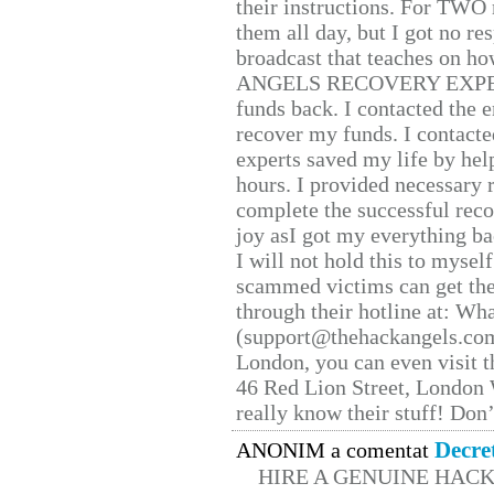
their instructions. For TWO 
them all day, but I got no re
broadcast that teaches on h
ANGELS RECOVERY EXPERT. H
funds back. I contacted the 
recover my funds. I contact
experts saved my life by hel
hours. I provided necessary 
complete the successful reco
joy asI got my everything bac
I will not hold this to myself
scammed victims can get the
through their hotline at: W
(support@thehackangels.com
London, you can even visit th
46 Red Lion Street, London
really know their stuff! Don’
Decre
ANONIM a comentat
HIRE A GENUINE HAC