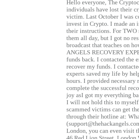
Hello everyone, The Cryptocu
individuals have lost their c
victim. Last October I was 
invest in Crypto. I made an i
their instructions. For TWO 
them all day, but I got no re
broadcast that teaches on h
ANGELS RECOVERY EXPERT. H
funds back. I contacted the 
recover my funds. I contact
experts saved my life by hel
hours. I provided necessary 
complete the successful reco
joy asI got my everything bac
I will not hold this to myself
scammed victims can get the
through their hotline at: W
(support@thehackangels.com
London, you can even visit th
46 Red Lion Street, London