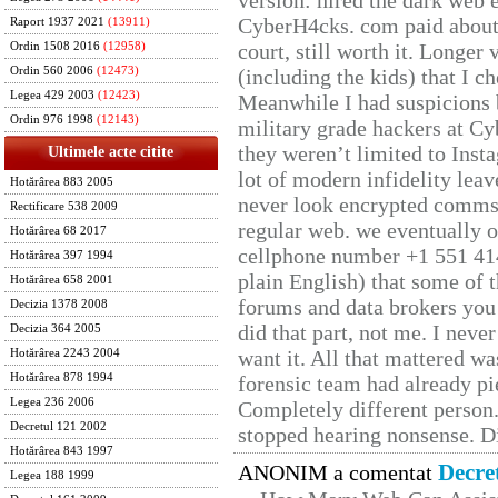
version: hired the dark web 
CyberH4cks. com paid about 
Raport 1937 2021
(13911)
court, still worth it. Longer
Ordin 1508 2016
(12958)
Ordin 560 2006
(12473)
(including the kids) that I ch
Legea 429 2003
(12423)
Meanwhile I had suspicions 
Ordin 976 1998
(12143)
military grade hackers at Cy
they weren’t limited to Inst
Ultimele acte citite
lot of modern infidelity leav
Hotărârea 883 2005
never look encrypted comms, 
Rectificare 538 2009
regular web. we eventually 
Hotărârea 68 2017
cellphone number +1 551 41
Hotărârea 397 1994
plain English) that some of t
Hotărârea 658 2001
forums and data brokers you 
Decizia 1378 2008
did that part, not me. I neve
Decizia 364 2005
want it. All that mattered w
Hotărârea 2243 2004
Hotărârea 878 1994
forensic team had already pie
Legea 236 2006
Completely different person
Decretul 121 2002
stopped hearing nonsense. Di
Hotărârea 843 1997
Decre
ANONIM a comentat
Legea 188 1999