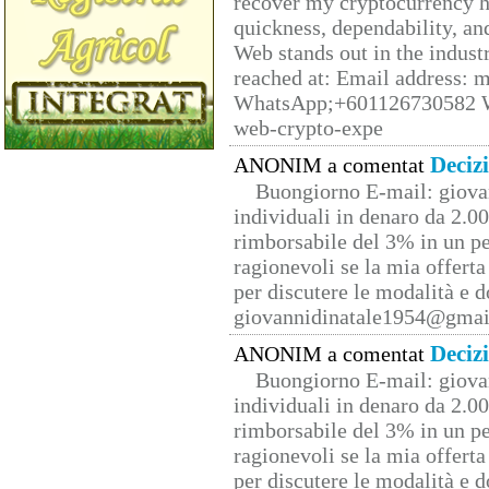
recover my cryptocurrency h
quickness, dependability, an
Web stands out in the indus
reached at: Email address:
WhatsApp;+601126730582 W
web-crypto-expe
Deciz
ANONIM a comentat
Buongiorno E-mail: giova
individuali in denaro da 2.00
rimborsabile del 3% in un pe
ragionevoli se la mia offerta
per discutere le modalità e 
giovannidinatale1954@­gmai
Deciz
ANONIM a comentat
Buongiorno E-mail: giova
individuali in denaro da 2.00
rimborsabile del 3% in un pe
ragionevoli se la mia offerta
per discutere le modalità e 