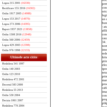
Legea 215 2001
(16330)
pers
con
Rectificare 155 2016
(16302)
oric
Ordin 1917 2005
(14988)
legi
un 
Legea 153 2017
(14970)
bun 
Legea 273 2006
(14395)
- at
Raport 1937 2021
(13858)
afil
cond
Ordin 1508 2016
(12948)
cauz
Ordin 560 2006
(12459)
34. 
Legea 429 2003
(12398)
nor
imob
Ordin 976 1998
(12133)
rede
folo
Ultimele acte citite
ştii
Hotărârea 541 1997
efec
spec
Ordin 140 2003
retr
Ordin 123 2010
prin
Hotărârea 472 2001
marc
proc
Decretul 583 2000
cab
Hotărârea 55 2013
imag
cons
Ordin 530 2004
prop
Decizia 1061 2007
plăţ
Hotărârea 770 2004
inst