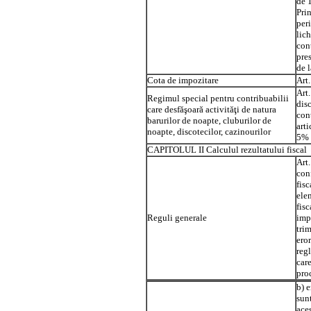
de 1
Prin
peri
lich
cont
pres
de l
Cota de impozitare
Art.
Art.
Regimul special pentru contribuabilii
disc
care desfăşoară activităţi de natura
cont
barurilor de noapte, cluburilor de
arti
noapte, discotecilor, cazinourilor
5% a
CAPITOLUL II Calculul rezultatului fiscal
Art.
con
fisc
ele
fisc
Reguli generale
impo
trim
eror
regl
care
pro
b) e
sunt
aces