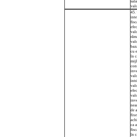
sala
val
45.
inte
fisc
efe
valo
răm
valo
baza
cu e
în c
mijl
cont
inve
valo
intr
valo
efec
val
inve
neam
de a
fixe
achi
ca a
fisc
în c