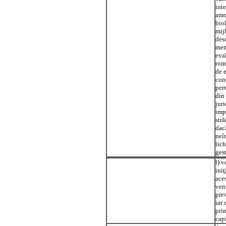
int
amor
bio
mij
desc
mem
eva
rom
de e
con
pers
din
jur
imp
str
dacă
neî
lich
gest
l) v
iniţ
ace
veni
pre
iar
prim
capi