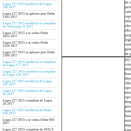
de o
Legea 227 2015 modificat de Legea
pers
196 2017
valo
Legea 227 2015 in aplicare prin Ordin
capi
2343 2017
titl
Legea 227 2015 modificat si completat
efec
de Ordonanţa 25 2017
efec
Legea 227 2015 a se vedea Ordin
prop
2855 2017
leg
Legea 227 2015 a se vedea Ordin
vede
2326 2017
pers
Legea 227 2015 in aplicare prin Ordin
de 
2399 2017
(ii)
Legea 227 2015 modificat si completat
cons
de Legea 177 2017
deţi
Legea 227 2015 modificat si completat
bani
de Legea 136 2017
depo
Legea 227 2015 modificat de Legea
vân
107 2017
oper
Legea 227 2015 modificat de Legea
mod
61 2017
ope
Legea 227 2015 completat de Legea
drep
26 2017
priv
Legea 227 2015 modificat de Ordin
tran
350 2017
baza
enti
Legea 227 2015 a se vedea Ordin 605
2017
impu
com
Legea 227 2015 completat de OUG 9