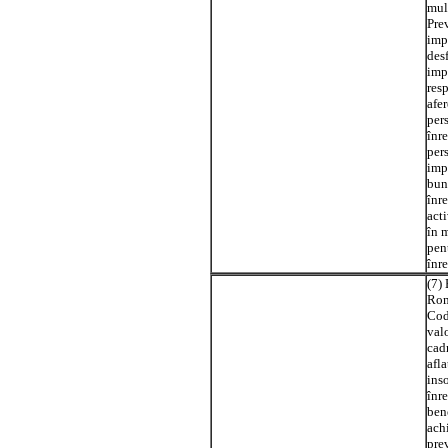
mul
Prev
imp
des
impo
res
afer
per
înre
per
imp
bunu
înre
acti
în m
pent
înre
(7) 
Rom
Cod
valo
cadr
afl
inso
înre
ben
achi
prev