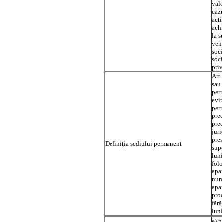
val
cazu
acti
achi
la s
veni
soci
soc
priv
Art.
sau 
per
evi
per
prec
prec
jur
pre
Definiţia sediului permanent
sup
luni
folo
apa
num
apa
pro
făr
lun
e) p