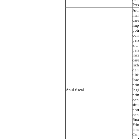
Prev
Art.
mai
care
impo
potr
comp
pers
art.
per
înce
care
lich
de 
ulti
înre
prin
Anul fiscal
legi
pri
cont
situ
potr
cont
fina
Prim
ianu
Con