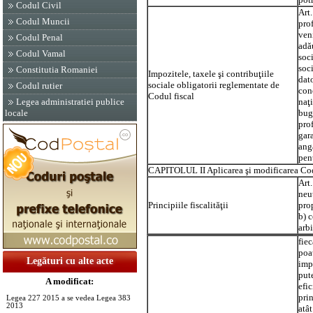
Codul Civil
Art.
Codul Muncii
prof
ven
Codul Penal
adău
Codul Vamal
soc
soci
Constitutia Romaniei
Impozitele, taxele şi contribuţiile
dat
sociale obligatorii reglementate de
Codul rutier
con
Codul fiscal
naţi
Legea administratiei publice
bug
locale
prof
gara
ang
pent
CAPITOLUL II Aplicarea şi modificarea
Cod
Art.
neut
Principiile fiscalităţii
prop
b) c
arbi
fiec
poat
Legături cu alte acte
impu
pute
A modificat:
efic
pri
Legea 227 2015 a se vedea Legea 383
2013
atât