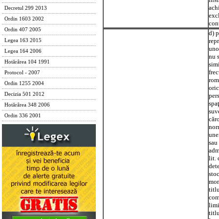
achi
Decretul 299 2013
excl
Ordin 1603 2002
cont
Ordin 407 2005
d) p
repr
Legea 163 2015
unor
Legea 164 2006
nu s
Hotărârea 104 1991
simi
frec
Protocol - 2007
rom
Ordin 1255 2004
oric
Decizia 501 2012
pers
spaţ
Hotărârea 348 2006
suv
Ordin 336 2001
căro
norm
une
sau 
admi
lit.
det
sto
mom
titl
com
limi
titl