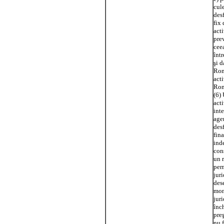
cule
desf
fix 
acti
pre
ceea
înt
şi d
Rom
acti
Rom
(6)
act
inte
age
desf
fina
ind
con
un 
per
jur
dese
mont
juri
înch
preş
nu f