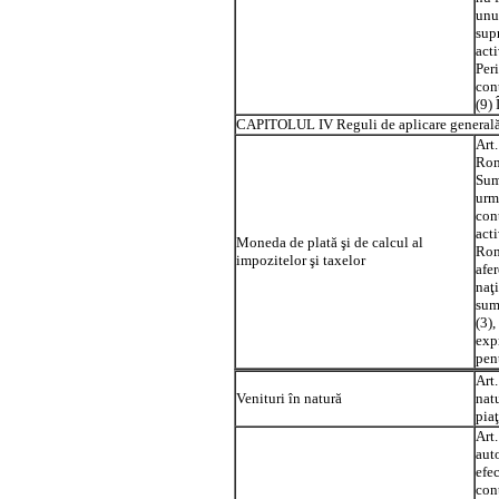
unui
supr
acti
Per
con
(9) 
CAPITOLUL IV Reguli de aplicare general
Art.
Rom
Sum
urme
cont
act
Moneda de plată şi de calcul al
Rom
impozitelor şi taxelor
afe
naţ
sume
(3)
exp
pen
Art.
Venituri în natură
natu
piaţ
Art.
auto
efec
conţ