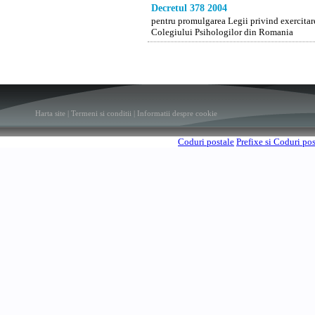
Decretul 378 2004
pentru promulgarea Legii privind exercitarea
Colegiului Psihologilor din Romania
Harta site
|
Termeni si conditii
|
Informatii despre cookie
Coduri postale
Prefixe si Coduri po