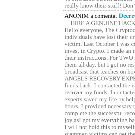
really know their stuff! Don’
Decre
ANONIM a comentat
HIRE A GENUINE HAC
Hello everyone, The Cryptocu
individuals have lost their c
victim. Last October I was 
invest in Crypto. I made an i
their instructions. For TWO 
them all day, but I got no re
broadcast that teaches on h
ANGELS RECOVERY EXPERT. H
funds back. I contacted the 
recover my funds. I contact
experts saved my life by hel
hours. I provided necessary 
complete the successful reco
joy asI got my everything bac
I will not hold this to myself
scammed victims can get the