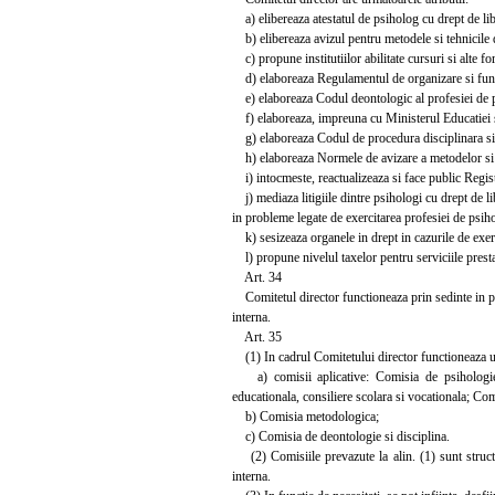
a) elibereaza atestatul de psiholog cu drept de lib
b) elibereaza avizul pentru metodele si tehnicile d
c) propune institutiilor abilitate cursuri si alte 
d) elaboreaza Regulamentul de organizare si func
e) elaboreaza Codul deontologic al profesiei de ps
f) elaboreaza, impreuna cu Ministerul Educatiei si
g) elaboreaza Codul de procedura disciplinara si 
h) elaboreaza Normele de avizare a metodelor si te
i) intocmeste, reactualizeaza si face public Regist
j) mediaza litigiile dintre psihologi cu drept de lib
in probleme legate de exercitarea profesiei de psiho
k) sesizeaza organele in drept in cazurile de exerci
l) propune nivelul taxelor pentru serviciile prestat
Art. 34
Comitetul director functioneaza prin sedinte in ple
interna.
Art. 35
(1) In cadrul Comitetului director functioneaza u
a) comisii aplicative: Comisia de psihologie cl
educationala, consiliere scolara si vocationala; Com
b) Comisia metodologica;
c) Comisia de deontologie si disciplina.
(2) Comisiile prevazute la alin. (1) sunt structur
interna.