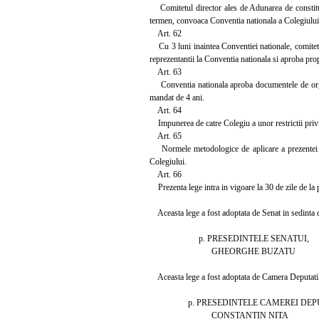
Comitetul director ales de Adunarea de constituire
termen, convoaca Conventia nationala a Colegiului
Art. 62
Cu 3 luni inaintea Conventiei nationale, comitetele
reprezentantii la Conventia nationala si aproba prop
Art. 63
Conventia nationala aproba documentele de organi
mandat de 4 ani.
Art. 64
Impunerea de catre Colegiu a unor restrictii privin
Art. 65
Normele metodologice de aplicare a prezentei leg
Colegiului.
Art. 66
Prezenta lege intra in vigoare la 30 de zile de la 
Aceasta lege a fost adoptata de Senat in sedinta di
p. PRESEDINTELE SENATUI,
GHEORGHE BUZATU
Aceasta lege a fost adoptata de Camera Deputatilor
p. PRESEDINTELE CAMEREI DEPU
CONSTANTIN NITA