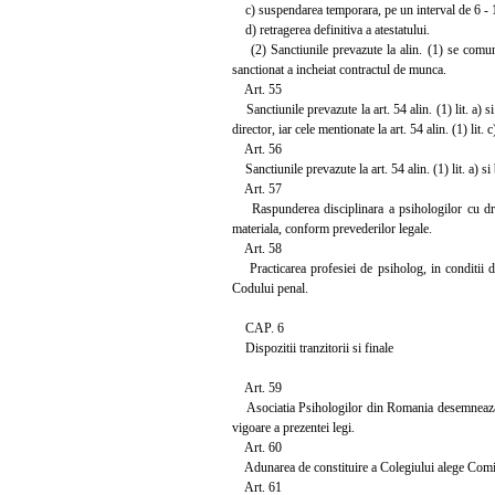
c) suspendarea temporara, pe un interval de 6 - 12 
d) retragerea definitiva a atestatului.
(2) Sanctiunile prevazute la alin. (1) se comunic
sanctionat a incheiat contractul de munca.
Art. 55
Sanctiunile prevazute la art. 54 alin. (1) lit. a) s
director, iar cele mentionate la art. 54 alin. (1) lit
Art. 56
Sanctiunile prevazute la art. 54 alin. (1) lit. a) si b
Art. 57
Raspunderea disciplinara a psihologilor cu drept 
materiala, conform prevederilor legale.
Art. 58
Practicarea profesiei de psiholog, in conditii de 
Codului penal.
CAP. 6
Dispozitii tranzitorii si finale
Art. 59
Asociatia Psihologilor din Romania desemneaza un 
vigoare a prezentei legi.
Art. 60
Adunarea de constituire a Colegiului alege Comitetu
Art. 61