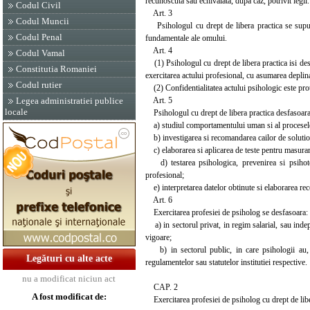
recunoscuta sau echivalata, dupa caz, potrivit legii.
Codul Civil
Art. 3
Codul Muncii
Psihologul cu drept de libera practica se supune, 
Codul Penal
fundamentale ale omului.
Art. 4
Codul Vamal
(1) Psihologul cu drept de libera practica isi desfa
Constitutia Romaniei
exercitarea actului profesional, cu asumarea deplina
Codul rutier
(2) Confidentialitatea actului psihologic este prote
Art. 5
Legea administratiei publice
locale
Psihologul cu drept de libera practica desfasoara u
a) studiul comportamentului uman si al procesel
b) investigarea si recomandarea cailor de solutio
c) elaborarea si aplicarea de teste pentru masurarea 
d) testarea psihologica, prevenirea si psihoter
profesional;
e) interpretarea datelor obtinute si elaborarea re
Art. 6
Exercitarea profesiei de psiholog se desfasoara:
a) in sectorul privat, in regim salarial, sau indepe
vigoare;
b) in sectorul public, in care psihologii au, dup
Legături cu alte acte
regulamentelor sau statutelor institutiei respective.
nu a modificat niciun act
CAP. 2
A fost modificat de:
Exercitarea profesiei de psiholog cu drept de libe