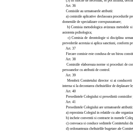
(3) In functie de necesitati, se pot infiinta, desfii
Art. 36
Comisiile au urmatoarele atributii:
a) comisiile aplicative desfasoara procedurile prev
domeniile de specializare corespunzatoare;
b) Comisia metodologica avizeaza metodele si teh
asistenta psihologica;
c) Comisia de deontologie si disciplina urmarest
prevederile acestuia si aplica sanctiuni, conform pr
Art. 37
Fiecare comisie este condusa de un birou constituit
Art. 38
Comisiile elaboreaza norme si proceduri de contro
persoanelor cu atributii de control.
Art. 39
Membrii Comitetului director si ai conducerii fili
interna si la decontarea cheltuielilor de deplasare le
Art. 40
Presedintele Colegiului si presedintii comisiilor 
Art. 41
Presedintele Colegiului are urmatoarele atributii:
a) reprezinta Colegiul in relatiile cu alte organizatii
b) incheie conventii si contracte in numele Colegi
c) convoaca si conduce sedintele Comitetului direc
d) ordonanteaza cheltuielile bugetare ale Comitetu