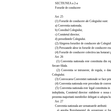
SECTIUNEA a 2-a
Forurile de conducere
Art. 25
(1) Forurile de conducere ale Colegiului sunt:
a) Conventia nationala;
b) Consiliul Colegiului;
c) Comitetul director;
d) presedintele Colegiului.
(2) Alegerea forurilor de conducere ale Colegiulu
(3) Persoanele alese in forurile de conducere exer
(4) Forurile de conducere colectiva iau hotarari pr
Art. 26
(1) Conventia nationala este constituita din rep
fiecare filiala.
(2) Conventia se intruneste, de regula, o data la
Colegiului.
(3) Convocarea Conventiei nationale se face prin m
(4) Conventia nationala este precedata de conventi
(5) Conventia nationala este legal constituita in
indeplinita, Comitetul director stabileste o noua 
prezenta majoritatii membrilor delegati si adopta h
Art. 27
Conventia nationala are urmatoarele atributii:
a) aproba Regulamentul de organizare si functi