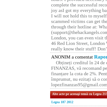
complete the successful reco
joy asI got my everything bac
I will not hold this to myself
scammed victims can get the
through their hotline at: W
(support@thehackangels.com
London, you can even visit th
46 Red Lion Street, London
really know their stuff! Don’
Rapor
ANONIM a comentat
Obțineți creditul în 24 d
FINANZAS, vă recomand pent
finanțare la cota de 2%. Pent
împrumut, nu ezitați să o con
lopezfinanzas95@gmail.co
Alte acte pe aceeaşi temă cu Legea 21
Legea 187 2012