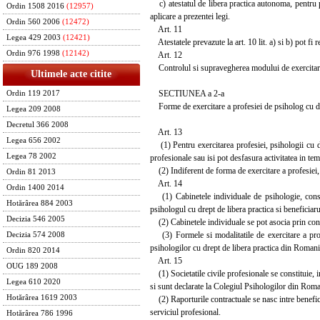
c) atestatul de libera practica autonoma, pentru p
Ordin 1508 2016
(12957)
aplicare a prezentei legi.
Ordin 560 2006
(12472)
Art. 11
Legea 429 2003
(12421)
Atestatele prevazute la art. 10 lit. a) si b) pot fi
Ordin 976 1998
(12142)
Art. 12
Controlul si supravegherea modului de exercitare a 
Ultimele acte citite
SECTIUNEA a 2-a
Ordin 119 2017
Forme de exercitare a profesiei de psiholog cu dr
Legea 209 2008
Decretul 366 2008
Art. 13
Legea 656 2002
(1) Pentru exercitarea profesiei, psihologii cu drept
Legea 78 2002
profesionale sau isi pot desfasura activitatea in tem
(2) Indiferent de forma de exercitare a profesiei, ps
Ordin 81 2013
Art. 14
Ordin 1400 2014
(1) Cabinetele individuale de psihologie, constit
Hotărârea 884 2003
psihologul cu drept de libera practica si beneficiarul
Decizia 546 2005
(2) Cabinetele individuale se pot asocia prin cont
(3) Formele si modalitatile de exercitare a profe
Decizia 574 2008
psihologilor cu drept de libera practica din Romani
Ordin 820 2014
Art. 15
OUG 189 2008
(1) Societatile civile profesionale se constituie, in
Legea 610 2020
si sunt declarate la Colegiul Psihologilor din Roma
Hotărârea 1619 2003
(2) Raporturile contractuale se nasc intre beneficiar
serviciul profesional.
Hotărârea 786 1996