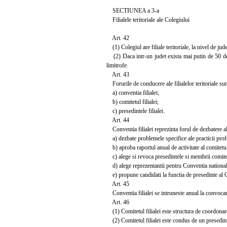
SECTIUNEA a 3-a
Filialele teritoriale ale Colegiului
Art. 42
(1) Colegiul are filiale teritoriale, la nivel de jud
(2) Daca intr-un judet exista mai putin de 50 de ps
limitrofe.
Art. 43
Forurile de conducere ale filialelor teritoriale sun
a) conventia filialei;
b) comitetul filialei;
c) presedintele filialei.
Art. 44
Conventia filialei reprezinta forul de dezbatere al
a) dezbate problemele specifice ale practicii prof
b) aproba raportul anual de activitate al comitetulu
c) alege si revoca presedintele si membrii comitetu
d) alege reprezentantii pentru Conventia national
e) propune candidati la functia de presedinte al C
Art. 45
Conventia filialei se intruneste anual la convocarea 
Art. 46
(1) Comitetul filialei este structura de coordonare l
(2) Comitetul filialei este condus de un presedint