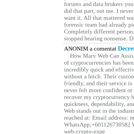
forums and data brokers you 
did that part, not me. I neve
want it. All that mattered w
forensic team had already pie
Completely different person
stopped hearing nonsense. Di
Decre
ANONIM a comentat
How Marv Web Can Assist
of cryptocurrencies has be
incredibly quick and effecti
without a hitch. Their custo
friendly, and their service i
never felt more confident or
recover my cryptocurrency h
quickness, dependability, an
Web stands out in the indus
reached at: Email address:
WhatsApp;+601126730582 W
web-crypto-expe