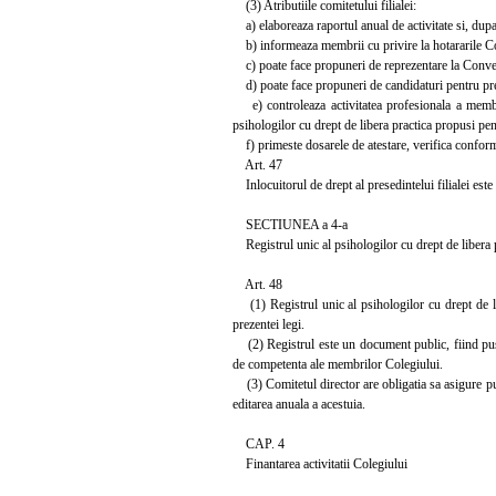
(3) Atributiile comitetului filialei:
a) elaboreaza raportul anual de activitate si, dupa 
b) informeaza membrii cu privire la hotararile Co
c) poate face propuneri de reprezentare la Conven
d) poate face propuneri de candidaturi pentru pre
e) controleaza activitatea profesionala a membril
psihologilor cu drept de libera practica propusi pent
f) primeste dosarele de atestare, verifica conformit
Art. 47
Inlocuitorul de drept al presedintelui filialei est
SECTIUNEA a 4-a
Registrul unic al psihologilor cu drept de libera
Art. 48
(1) Registrul unic al psihologilor cu drept de li
prezentei legi.
(2) Registrul este un document public, fiind pus la
de competenta ale membrilor Colegiului.
(3) Comitetul director are obligatia sa asigure pub
editarea anuala a acestuia.
CAP. 4
Finantarea activitatii Colegiului