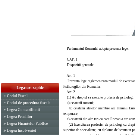
Parlamentul Romaniei adopta prezenta lege.
CAP. 1
Dispozitii generale
Art. 1
Prezenta lege reglementeaza modul de exercitare a
Psihologilor din Romania.
Legaturi rapide
Art. 2
Codul Fiscal
(1) Au dreptul sa exercite profesia de psiholog:
Codul de procedura fiscala
a) cetatenii romani;
b) cetatenii statelor membre ale Uniunii Europe
Legea Contabilitatii
temporare;
Legea Pensiilor
c) cetatenii din alte tari cu care Romania are conv
Legea Finantelor Publice
(2) Exercitarea profesiei de psiholog cu drept de
superior de specialitate, cu diploma de licenta in p
Legea Insolventei