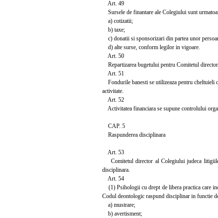
Art. 49
Sursele de finantare ale Colegiului sunt urmatoar
a) cotizatii;
b) taxe;
c) donatii si sponsorizari din partea unor persoane
d) alte surse, conform legilor in vigoare.
Art. 50
Repartizarea bugetului pentru Comitetul director si
Art. 51
Fondurile banesti se utilizeaza pentru cheltuieli de
activitate.
Art. 52
Activitatea financiara se supune controlului organ
CAP. 5
Raspunderea disciplinara
Art. 53
Comitetul director al Colegiului judeca litigiile
disciplinara.
Art. 54
(1) Psihologii cu drept de libera practica care inc
Codul deontologic raspund disciplinar in functie de 
a) mustrare;
b) avertisment;