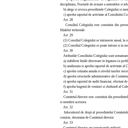
disciplinara, Normele de avizare a metodelor si tehn
b) alege si revoca presedintele Colegiului si mem
c) aproba raportul de activitate al Consiliului Col
Art. 28
Consiliul Colegiului este constituit din presedin
filialelor teritoriale.
Art. 29
(1) Consiliul Colegiului se intruneste anual, la c
(2) Consiliul Colegiului se poate intruni si in mod
Art. 30
Atributiile Consiliului Colegiului sunt urmatoare
a) stabileste liniile directoare in legatura cu probl
b) analizeaza si aproba raportul de activitate al C
c) aproba cotizatia anuala si nivelul taxelor necesar
d) aproba structurile administrative ale Comitetului
e) aproba raportul de audit financiar, efectuat de
f) aproba bugetul de venituri si cheltuieli al Cole
Art. 31
Comitetul director este constituit din presedintele 
si membrii acestora.
Art. 32
Inlocuitorul de drept al presedintelui Comitetului 
comisie, desemnat de Comitetul director.
Art. 33
Comitetul director are urmatoarele atributii: