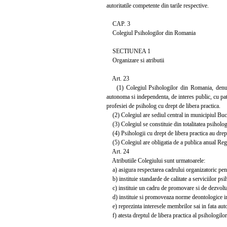
autoritatile competente din tarile respective.
CAP. 3
Colegiul Psihologilor din Romania
SECTIUNEA 1
Organizare si atributii
Art. 23
(1) Colegiul Psihologilor din Romania, denumit i
autonoma si independenta, de interes public, cu patri
profesiei de psiholog cu drept de libera practica.
(2) Colegiul are sediul central in municipiul Buc
(3) Colegiul se constituie din totalitatea psiholog
(4) Psihologii cu drept de libera practica au dreptu
(5) Colegiul are obligatia de a publica anual Regis
Art. 24
Atributiile Colegiului sunt urmatoarele:
a) asigura respectarea cadrului organizatoric pentru
b) instituie standarde de calitate a serviciilor psi
c) instituie un cadru de promovare si de dezvolta
d) instituie si promoveaza norme deontologice in e
e) reprezinta interesele membrilor sai in fata autor
f) atesta dreptul de libera practica al psihologilor