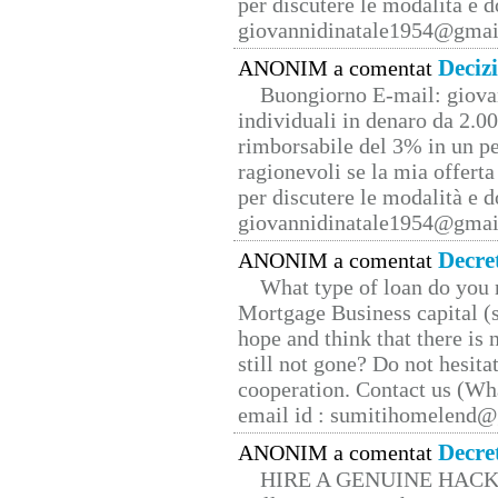
per discutere le modalità e 
giovannidinatale1954@­gmai
Deciz
ANONIM a comentat
Buongiorno E-mail: giova
individuali in denaro da 2.00
rimborsabile del 3% in un pe
ragionevoli se la mia offerta
per discutere le modalità e 
giovannidinatale1954@­gmai
Decre
ANONIM a comentat
What type of loan do you 
Mortgage Business capital (s
hope and think that there is
still not gone? Do not hesita
cooperation. Contact us (W
email id : sumitihomelend
Decre
ANONIM a comentat
HIRE A GENUINE HAC