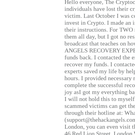
Hello everyone, The Cryptocu
individuals have lost their c
victim. Last October I was 
invest in Crypto. I made an i
their instructions. For TWO 
them all day, but I got no re
broadcast that teaches on h
ANGELS RECOVERY EXPERT. H
funds back. I contacted the 
recover my funds. I contact
experts saved my life by hel
hours. I provided necessary 
complete the successful reco
joy asI got my everything bac
I will not hold this to myself
scammed victims can get the
through their hotline at: W
(support@thehackangels.com
London, you can even visit th
46 Red Lion Street, London