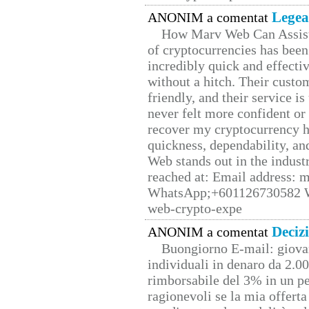
Legea
ANONIM a comentat
How Marv Web Can Assist
of cryptocurrencies has be
incredibly quick and effecti
without a hitch. Their custo
friendly, and their service i
never felt more confident or
recover my cryptocurrency h
quickness, dependability, an
Web stands out in the indus
reached at: Email address:
WhatsApp;+601126730582 W
web-crypto-expe
Deciz
ANONIM a comentat
Buongiorno E-mail: giova
individuali in denaro da 2.00
rimborsabile del 3% in un pe
ragionevoli se la mia offerta