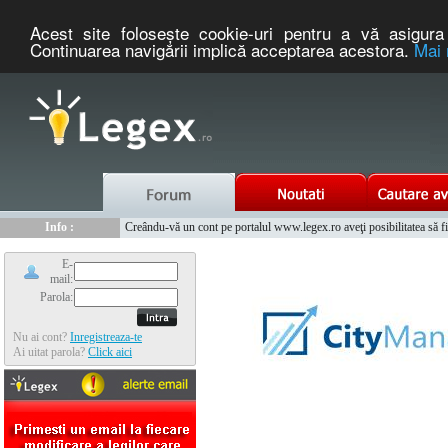
Acest site foloseşte cookie-uri pentru a vă asigura 
Continuarea navigării implică acceptarea acestora.
Mai 
Nou :
Info :
Legex.ro - portal de legislatie romaneasca. Un serviciu oferit g
Creându-vă un cont pe portalul www.legex.ro aveţi posibilitatea să fiţi
Info :
www.tntauto.ro - Managementul Integrat al Parcului Auto
Info :
Cauta coduri postale si prefixe telefonice nationale si internationale
E-
mail:
Parola:
Nu ai cont?
Inregistreaza-te
Ai uitat parola?
Click aici