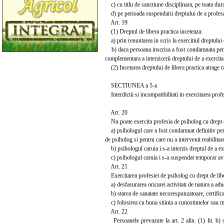
c) cu titlu de sanctiune disciplinara, pe toata dura
d) pe perioada suspendarii dreptului de a profesa,
Art. 19
(1) Dreptul de libera practica inceteaza:
a) prin renuntarea in scris la exercitiul dreptului 
b) daca persoana inscrisa a fost condamnata pentru 
complementara a interzicerii dreptului de a exercita
(2) Incetarea dreptului de libera practica atrage r
SECTIUNEA a 5-a
Interdictii si incompatibilitati in exercitarea prof
Art. 20
Nu poate exercita profesia de psiholog cu drept d
a) psihologul care a fost condamnat definitiv pentru
de psiholog si pentru care nu a intervenit reabilitar
b) psihologul caruia i s-a interzis dreptul de a exe
c) psihologul caruia i s-a suspendat temporar avizu
Art. 21
Exercitarea profesiei de psiholog cu drept de libe
a) desfasurarea oricarei activitati de natura a adu
b) starea de sanatate necorespunzatoare, certificat
c) folosirea cu buna stiinta a cunostintelor sau m
Art. 22
Persoanele prevazute la art. 2 alin. (1) lit. b) s