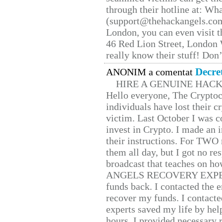
through their hotline at: W
(support@thehackangels.com
London, you can even visit th
46 Red Lion Street, London
really know their stuff! Don’
Decre
ANONIM a comentat
HIRE A GENUINE HAC
Hello everyone, The Cryptocu
individuals have lost their c
victim. Last October I was 
invest in Crypto. I made an i
their instructions. For TWO 
them all day, but I got no re
broadcast that teaches on h
ANGELS RECOVERY EXPERT. H
funds back. I contacted the 
recover my funds. I contact
experts saved my life by hel
hours. I provided necessary 