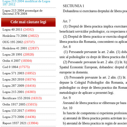
Legea 213 2004 modificat de Legea
187 2012
SECTIUNEA 1
Dobandirea si exercitarea dreptului de libera pra
Legea 213 2004 promulgat de
Decretul 378 2004
Art. 7
Cele mai căutate legi
(1) Dreptul de libera practica implica exercitarea 
Legea 40 2011
(24592)
beneficiarii serviciilor psihologice, cu respectarea
Hotărârea 73 2006
(24022)
(2) Dreptul de libera practica se exercita olograf
libera practica din Romania, concomitent cu aplicar
OUG 195 2002
(23737)
Art. 8
Hotărârea 41 2001
(22837)
(1) Persoanele prevazute la art. 2 alin. (1) doband
Legea 28 1991
(20928)
unic al psihologilor cu drept de libera practica di
Ordin 4 2007
(18304)
(2) Persoanele prevazute la art. 2 alin. (1) lit. b)
Spatiul Economic European, dobandesc dreptul de l
Cod 0 1864
(17575)
europene in domeniu.
Legea 571 2003
(16952)
(3) Persoanele prevazute la art. 2 alin. (1) lit. b
Legea 263 2010
(16574)
depune la Colegiul Psihologilor din Romania, aces
Legea 287 2009
(16416)
psihologilor cu drept de libera practica din Romani
Legea 215 2001
(16383)
metodologice de aplicare a prezentei legi.
Art. 9
Rectificare 155 2016
(16313)
Atestatul de libera practica se elibereaza pe baza n
Ordin 1917 2005
(15015)
Art. 10
Legea 153 2017
(14984)
In functie de competenta si experienta profesionala
Legea 273 2006
(14436)
a) atestatul de libera practica pentru activitate in
b) atestatul de libera practica in regim de asociere
Raport 1937 2021
(13904)