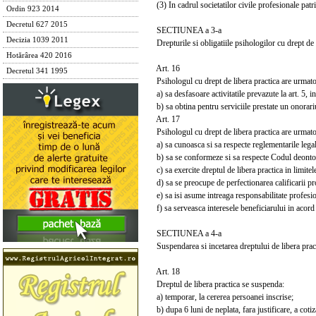
(3) In cadrul societatilor civile profesionale patrim
Ordin 923 2014
Decretul 627 2015
SECTIUNEA a 3-a
Decizia 1039 2011
Drepturile si obligatiile psihologilor cu drept de 
Hotărârea 420 2016
Art. 16
Decretul 341 1995
Psihologul cu drept de libera practica are urmatoa
a) sa desfasoare activitatile prevazute la art. 5, in
b) sa obtina pentru serviciile prestate un onorariu
Art. 17
Psihologul cu drept de libera practica are urmatoa
a) sa cunoasca si sa respecte reglementarile legale 
b) sa se conformeze si sa respecte Codul deontolog
c) sa exercite dreptul de libera practica in limitele 
d) sa se preocupe de perfectionarea calificarii pr
e) sa isi asume intreaga responsabilitate profesion
f) sa serveasca interesele beneficiarului in acord 
SECTIUNEA a 4-a
Suspendarea si incetarea dreptului de libera pract
Art. 18
Dreptul de libera practica se suspenda:
a) temporar, la cererea persoanei inscrise;
b) dupa 6 luni de neplata, fara justificare, a cotiz