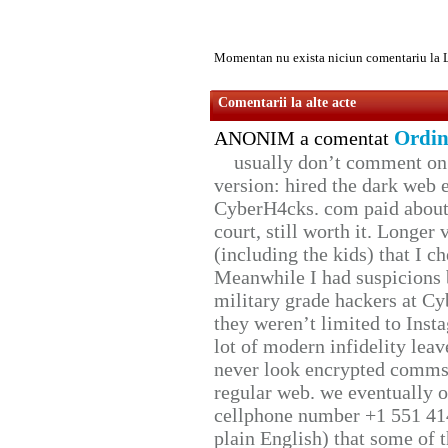
Momentan nu exista niciun comentariu la 
Comentarii la alte acte
Ordin
ANONIM a comentat
usually don’t comment on t
version: hired the dark web 
CyberH4cks. com paid about 
court, still worth it. Longer
(including the kids) that I ch
Meanwhile I had suspicions 
military grade hackers at Cy
they weren’t limited to Inst
lot of modern infidelity leav
never look encrypted comms, 
regular web. we eventually 
cellphone number +1 551 41
plain English) that some of t