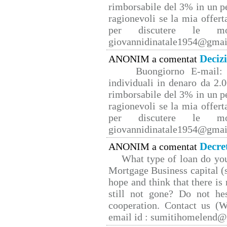
rimborsabile del 3% in un p
ragionevoli se la mia offert
per discutere le mo
giovannidinatale1954@­gmai
Deciz
ANONIM a comentat
Buongiorno E-mail: 
individuali in denaro da 2.0
rimborsabile del 3% in un p
ragionevoli se la mia offert
per discutere le mo
giovannidinatale1954@­gmai
Decre
ANONIM a comentat
What type of loan do yo
Mortgage Business capital (s
hope and think that there is
still not gone? Do not hes
cooperation. Contact us 
email id : sumitihomelend