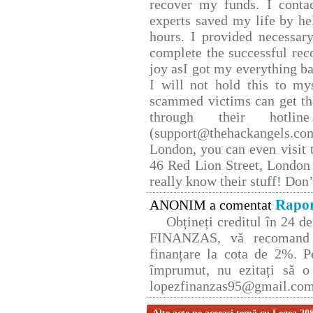
recover my funds. I conta
experts saved my life by he
hours. I provided necessar
complete the successful rec
joy asI got my everything bac
I will not hold this to mys
scammed victims can get th
through their hotlin
(support@thehackangels.co
London, you can even visit t
46 Red Lion Street, London
really know their stuff! Don’
Rapor
ANONIM a comentat
Obțineți creditul în 24 
FINANZAS, vă recomand p
finanțare la cota de 2%. P
împrumut, nu ezitați să o 
lopezfinanzas95@gmail.co