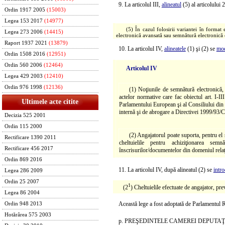
9. La articolul III,
alineatul
(5) al articolului 
Ordin 1917 2005
(15003)
Legea 153 2017
(14977)
(5) În cazul folosirii variantei în format
Legea 273 2006
(14415)
electronică avansată sau semnătură electronică c
Raport 1937 2021
(13879)
10. La articolul IV,
alineatele
(1) şi (2) se
mod
Ordin 1508 2016
(12951)
Ordin 560 2006
(12464)
Articolul IV
Legea 429 2003
(12410)
Ordin 976 1998
(12136)
(1) Noţiunile de semnătură electronică, s
actelor normative care fac obiectul art. I-I
Ultimele acte citite
Parlamentului European şi al Consiliului din 23
internă şi de abrogare a Directivei 1999/93/
Decizia 525 2001
Ordin 115 2000
(2) Angajatorul poate suporta, pentru el ş
Rectificare 1390 2011
cheltuielile pentru achiziţionarea semn
Rectificare 456 2017
înscrisurilor/documentelor din domeniul relaţi
Ordin 869 2016
11. La articolul IV, după alineatul (2) se
intr
Legea 286 2009
Ordin 25 2007
1
(2
) Cheltuielile efectuate de angajator, pre
Legea 86 2004
Această lege a fost adoptată de Parlamentul 
Ordin 948 2013
Hotărârea 575 2003
p. PREŞEDINTELE CAMEREI DEPUTAŢ