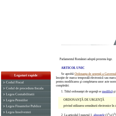
Parlamentul României adoptă prezenta lege.
ARTICOL UNIC
Se aprobă
Ordonanţa de urgenţă a Guvernul
Legaturi rapide
însoţite de marca temporală electronică sau marca t
pentru modificarea şi completarea unor acte norma
Codul Fiscal
completări:
Codul de procedura fiscala
1. Titlul ordonanţei de urgenţă se
modifică
şi
Legea Contabilitatii
ORDONANŢĂ DE URGENŢĂ
Legea Pensiilor
privind utilizarea semnăturii electronice î
Legea Finantelor Publice
Legea Insolventei
1
3
2. La articolul I punctul 1,
alineatele
(1
)-(1