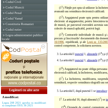
Codul Civil
1
Codul Muncii
(1
) Părţile pot opta să utilizeze la înche
avansată sau semnătura electronică calificată.
Codul Penal
2
(1
) Angajatorul poate opta pentru utilizar
Codul Vamal
electronic al angajatorului, pentru întocmirea t
Constitutia Romaniei
de muncă, pe parcursul executării acestuia sau l
colectiv de muncă aplicabil, potrivit legii.
Codul rutier
3
(1
) Contractele individuale de muncă şi ac
Legea administratiei publice
precum şi înscrisurile/ documentele din domeniu
locale
16/1996
, republicată, şi ale
Legii nr. 135/200
control competente, la solicitarea acestora.
4
3. La articolul I
punctul
1,
alineatele
(1
) şi (
6
4. La articolul I
punctul
1,
alineatele
(1
) şi (
6
(1
) Angajatorul nu poate obliga persoana s
electronică calificată, la încheierea, modificare
7
(1
) La încheierea, modificarea, suspendar
semnătură, respectiv semnătura olografă sau semn
Legături cu alte acte
5. La articolul I, după punctul 1 se
introduce
A modificat:
1
7
1
. La articolul 16, după alineatul (1
) se
i
Legea 208 2021 aproba cu modificari
si completari OUG 36 2021
8
(1
) Organele de control competente au o