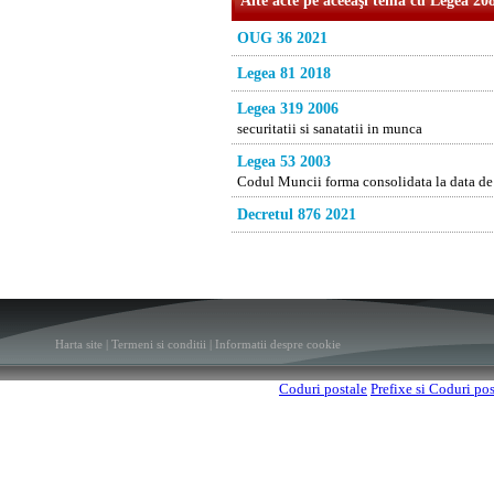
Alte acte pe aceeaşi temă cu Legea 20
OUG 36 2021
Legea 81 2018
Legea 319 2006
securitatii si sanatatii in munca
Legea 53 2003
Codul Muncii forma consolidata la data d
Decretul 876 2021
Harta site
|
Termeni si conditii
|
Informatii despre cookie
Coduri postale
Prefixe si Coduri po