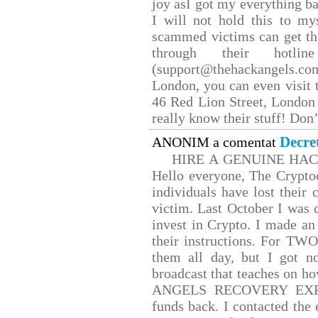
joy asI got my everything bac
I will not hold this to mys
scammed victims can get th
through their hotlin
(support@thehackangels.co
London, you can even visit t
46 Red Lion Street, London
really know their stuff! Don’
Decre
ANONIM a comentat
HIRE A GENUINE HA
Hello everyone, The Cryptoc
individuals have lost their 
victim. Last October I was
invest in Crypto. I made an 
their instructions. For TW
them all day, but I got n
broadcast that teaches on 
ANGELS RECOVERY EXPERT.
funds back. I contacted the 