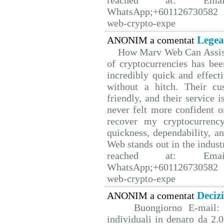
reached at: Email
WhatsApp;+601126730582 W
web-crypto-expe
Legea
ANONIM a comentat
How Marv Web Can Assist
of cryptocurrencies has b
incredibly quick and effect
without a hitch. Their cu
friendly, and their service 
never felt more confident o
recover my cryptocurrency
quickness, dependability, a
Web stands out in the indus
reached at: Email
WhatsApp;+601126730582 W
web-crypto-expe
Deciz
ANONIM a comentat
Buongiorno E-mail: 
individuali in denaro da 2.0