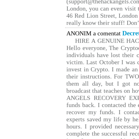
(support@thehackangels.co
London, you can even visit t
46 Red Lion Street, London
really know their stuff! Don’
Decre
ANONIM a comentat
HIRE A GENUINE HA
Hello everyone, The Cryptoc
individuals have lost their 
victim. Last October I was
invest in Crypto. I made an 
their instructions. For TW
them all day, but I got n
broadcast that teaches on 
ANGELS RECOVERY EXPERT.
funds back. I contacted the 
recover my funds. I conta
experts saved my life by he
hours. I provided necessar
complete the successful rec