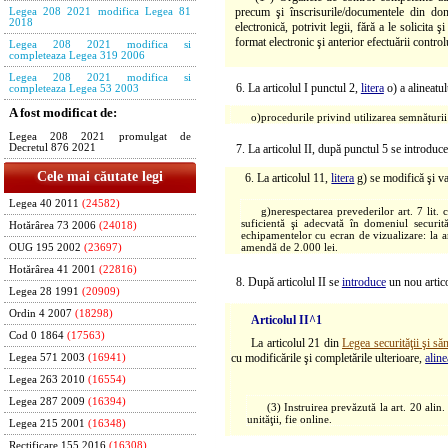
precum şi înscrisurile/documentele din dome
Legea 208 2021 modifica Legea 81
2018
electronică, potrivit legii, fără a le solicita
format electronic şi anterior efectuării control
Legea 208 2021 modifica si
completeaza Legea 319 2006
Legea 208 2021 modifica si
6. La articolul I punctul 2,
litera
o) a alineatul
completeaza Legea 53 2003
A fost modificat de:
o)
procedurile privind utilizarea semnăturii 
Legea 208 2021 promulgat de
7. La articolul II, după punctul 5 se introdu
Decretul 876 2021
Cele mai căutate legi
6. La articolul 11,
litera
g) se modifică şi v
Legea 40 2011
(24582)
g)
nerespectarea prevederilor art. 7 lit. 
suficientă şi adecvată în domeniul securită
Hotărârea 73 2006
(24018)
echipamentelor cu ecran de vizualizare: la 
amendă de 2.000 lei.
OUG 195 2002
(23697)
Hotărârea 41 2001
(22816)
8. După articolul II se
introduce
un nou artico
Legea 28 1991
(20909)
Ordin 4 2007
(18298)
Articolul II^1
Cod 0 1864
(17563)
La articolul 21 din
Legea securităţii şi s
cu modificările şi completările ulterioare,
aline
Legea 571 2003
(16941)
Legea 263 2010
(16554)
Legea 287 2009
(16394)
(3) Instruirea prevăzută la art. 20 alin.
unităţii, fie online.
Legea 215 2001
(16348)
Rectificare 155 2016
(16308)