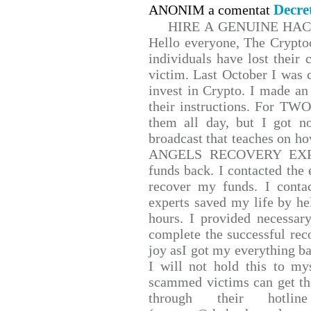
Decre
ANONIM a comentat
HIRE A GENUINE HA
Hello everyone, The Cryptoc
individuals have lost their 
victim. Last October I was
invest in Crypto. I made an 
their instructions. For TW
them all day, but I got n
broadcast that teaches on 
ANGELS RECOVERY EXPERT.
funds back. I contacted the 
recover my funds. I conta
experts saved my life by he
hours. I provided necessar
complete the successful rec
joy asI got my everything bac
I will not hold this to mys
scammed victims can get th
through their hotlin