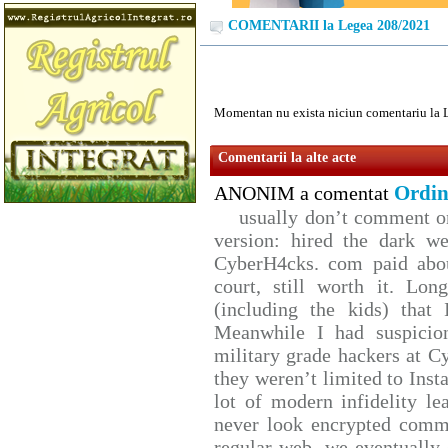
COMENTARII la Legea 208/2021
Momentan nu exista niciun comentariu la 
Comentarii la alte acte
Ordin
ANONIM a comentat
usually don’t comment on 
version: hired the dark we
CyberH4cks. com paid abou
court, still worth it. Lo
(including the kids) that 
Meanwhile I had suspicio
military grade hackers at C
they weren’t limited to Inst
lot of modern infidelity le
never look encrypted comms,
regular web. we eventually