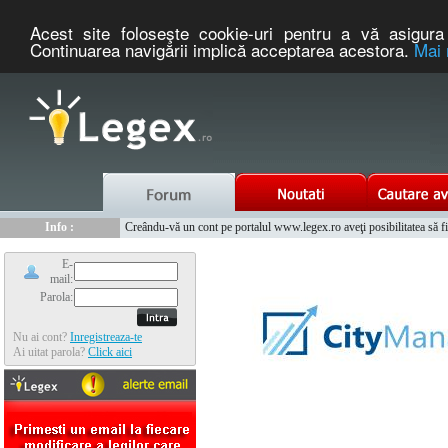
Acest site foloseşte cookie-uri pentru a vă asigura 
Continuarea navigării implică acceptarea acestora.
Mai 
Nou :
Legex.ro - portal de legislatie romaneasca. Un serviciu oferit g
Info :
Creându-vă un cont pe portalul www.legex.ro aveţi posibilitatea să fiţi
Info :
www.tntauto.ro - Managementul Integrat al Parcului Auto
E-
mail:
Parola:
Nu ai cont?
Inregistreaza-te
Ai uitat parola?
Click aici