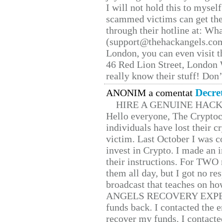
I will not hold this to myself
scammed victims can get the
through their hotline at: W
(support@thehackangels.com
London, you can even visit th
46 Red Lion Street, London
really know their stuff! Don’
Decre
ANONIM a comentat
HIRE A GENUINE HAC
Hello everyone, The Cryptocu
individuals have lost their c
victim. Last October I was 
invest in Crypto. I made an i
their instructions. For TWO 
them all day, but I got no re
broadcast that teaches on h
ANGELS RECOVERY EXPERT. H
funds back. I contacted the 
recover my funds. I contact