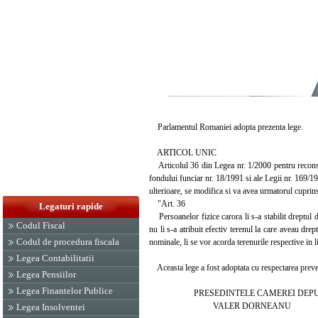
Parlamentul Romaniei adopta prezenta lege.
ARTICOL UNIC
Articolul 36 din Legea nr. 1/2000 pentru reconstitu
fondului funciar nr. 18/1991 si ale Legii nr. 169/19
ulterioare, se modifica si va avea urmatorul cuprin
"Art. 36
Legaturi rapide
Persoanelor fizice carora li s-a stabilit dreptul d
Codul Fiscal
nu li s-a atribuit efectiv terenul la care aveau drep
Codul de procedura fiscala
nominale, li se vor acorda terenurile respective in 
Legea Contabilitatii
Aceasta lege a fost adoptata cu respectarea prevederi
Legea Pensiilor
Legea Finantelor Publice
PRESEDINTELE CAMEREI DEPUT
VALER DORNEANU
Legea Insolventei