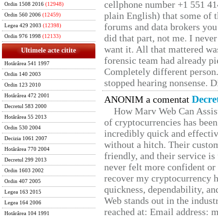
cellphone number +1 551 41
Ordin 1508 2016
(12948)
plain English) that some of t
Ordin 560 2006
(12459)
forums and data brokers you 
Legea 429 2003
(12398)
did that part, not me. I neve
Ordin 976 1998
(12133)
want it. All that mattered w
Ultimele acte citite
forensic team had already pie
Hotărârea 541 1997
Completely different person
Ordin 140 2003
stopped hearing nonsense. Di
Ordin 123 2010
Hotărârea 472 2001
Decre
ANONIM a comentat
Decretul 583 2000
How Marv Web Can Assist
Hotărârea 55 2013
of cryptocurrencies has be
Ordin 530 2004
incredibly quick and effecti
Decizia 1061 2007
without a hitch. Their custo
Hotărârea 770 2004
friendly, and their service i
Decretul 299 2013
never felt more confident or
Ordin 1603 2002
recover my cryptocurrency h
Ordin 407 2005
quickness, dependability, an
Legea 163 2015
Web stands out in the indus
Legea 164 2006
reached at: Email address:
Hotărârea 104 1991