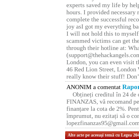
experts saved my life by hel
hours. I provided necessary 
complete the successful reco
joy asI got my everything bac
I will not hold this to myself
scammed victims can get the
through their hotline at: W
(support@thehackangels.com
London, you can even visit th
46 Red Lion Street, London
really know their stuff! Don’
Rapor
ANONIM a comentat
Obțineți creditul în 24 d
FINANZAS, vă recomand pent
finanțare la cota de 2%. Pent
împrumut, nu ezitați să o con
lopezfinanzas95@gmail.co
Alte acte pe aceeaşi temă cu Legea 20