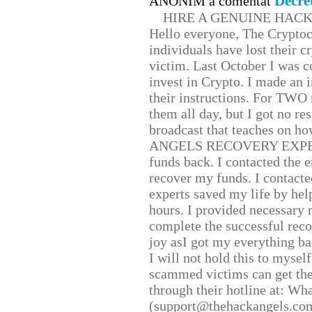
Decre
ANONIM a comentat
HIRE A GENUINE HAC
Hello everyone, The Cryptocu
individuals have lost their c
victim. Last October I was 
invest in Crypto. I made an i
their instructions. For TWO 
them all day, but I got no re
broadcast that teaches on h
ANGELS RECOVERY EXPERT. H
funds back. I contacted the 
recover my funds. I contact
experts saved my life by hel
hours. I provided necessary 
complete the successful reco
joy asI got my everything bac
I will not hold this to myself
scammed victims can get the
through their hotline at: W
(support@thehackangels.com