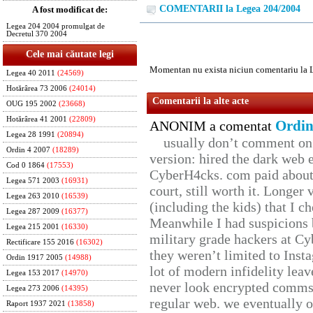
COMENTARII la Legea 204/2004
A fost modificat de:
Legea 204 2004 promulgat de
Decretul 370 2004
Cele mai căutate legi
Momentan nu exista niciun comentariu la 
Legea 40 2011
(24569)
Hotărârea 73 2006
(24014)
Comentarii la alte acte
OUG 195 2002
(23668)
Hotărârea 41 2001
(22809)
Ordin
ANONIM a comentat
Legea 28 1991
(20894)
usually don’t comment on t
Ordin 4 2007
(18289)
version: hired the dark web 
Cod 0 1864
(17553)
CyberH4cks. com paid about 
Legea 571 2003
(16931)
court, still worth it. Longer
Legea 263 2010
(16539)
(including the kids) that I ch
Legea 287 2009
(16377)
Meanwhile I had suspicions 
Legea 215 2001
(16330)
military grade hackers at Cy
Rectificare 155 2016
(16302)
they weren’t limited to Inst
Ordin 1917 2005
(14988)
lot of modern infidelity leav
Legea 153 2017
(14970)
never look encrypted comms, 
Legea 273 2006
(14395)
regular web. we eventually 
Raport 1937 2021
(13858)