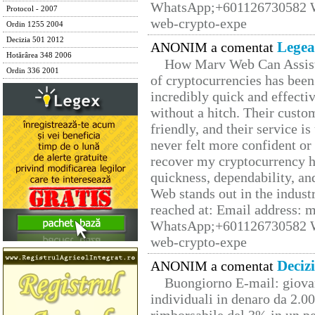
WhatsApp;+601126730582 W
Protocol - 2007
web-crypto-expe
Ordin 1255 2004
Decizia 501 2012
Legea
ANONIM a comentat
Hotărârea 348 2006
How Marv Web Can Assist
Ordin 336 2001
of cryptocurrencies has be
incredibly quick and effecti
without a hitch. Their custo
friendly, and their service i
never felt more confident or
recover my cryptocurrency h
quickness, dependability, an
Web stands out in the indus
reached at: Email address:
WhatsApp;+601126730582 W
web-crypto-expe
Deciz
ANONIM a comentat
Buongiorno E-mail: giova
individuali in denaro da 2.00