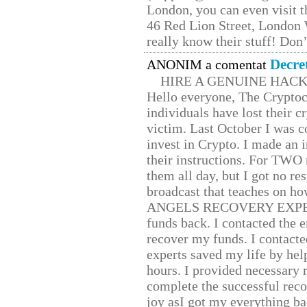
London, you can even visit th
46 Red Lion Street, London
really know their stuff! Don’
Decre
ANONIM a comentat
HIRE A GENUINE HAC
Hello everyone, The Cryptocu
individuals have lost their c
victim. Last October I was 
invest in Crypto. I made an i
their instructions. For TWO 
them all day, but I got no re
broadcast that teaches on h
ANGELS RECOVERY EXPERT. H
funds back. I contacted the 
recover my funds. I contact
experts saved my life by hel
hours. I provided necessary 
complete the successful reco
joy asI got my everything bac