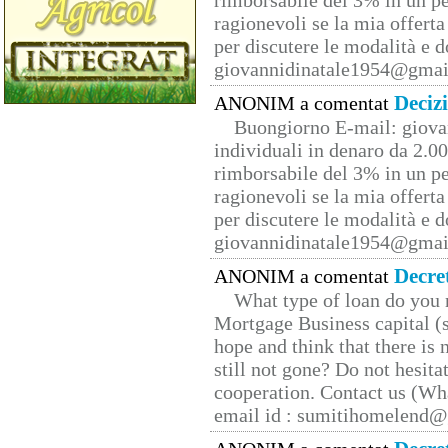
rimborsabile del 3% in un pe
ragionevoli se la mia offerta
per discutere le modalità e 
giovannidinatale1954@­gmai
Deciz
ANONIM a comentat
Buongiorno E-mail: giova
individuali in denaro da 2.00
rimborsabile del 3% in un pe
ragionevoli se la mia offerta
per discutere le modalità e 
giovannidinatale1954@­gmai
Decre
ANONIM a comentat
What type of loan do you 
Mortgage Business capital (s
hope and think that there is
still not gone? Do not hesita
cooperation. Contact us (W
email id : sumitihomelend