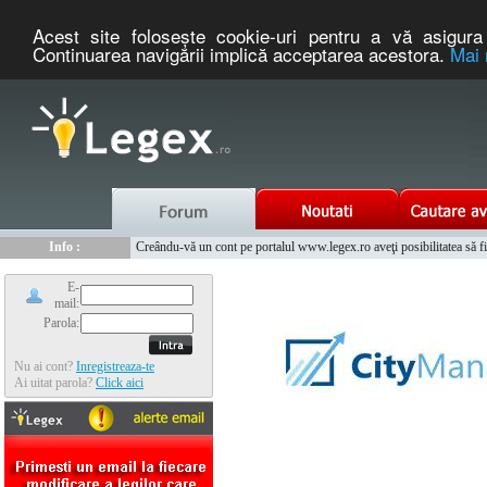
Acest site foloseşte cookie-uri pentru a vă asigura 
Continuarea navigării implică acceptarea acestora.
Mai 
Nou :
Legex.ro - portal de legislatie romaneasca. Un serviciu oferit g
Info :
Creându-vă un cont pe portalul www.legex.ro aveţi posibilitatea să fiţi
Info :
www.tntauto.ro - Managementul Integrat al Parcului Auto
E-
mail:
Parola:
Nu ai cont?
Inregistreaza-te
Ai uitat parola?
Click aici