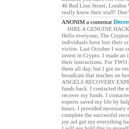
46 Red Lion Street, London
really know their stuff! Don’
Decre
ANONIM a comentat
HIRE A GENUINE HAC
Hello everyone, The Cryptocu
individuals have lost their c
victim. Last October I was 
invest in Crypto. I made an i
their instructions. For TWO 
them all day, but I got no re
broadcast that teaches on h
ANGELS RECOVERY EXPERT. H
funds back. I contacted the 
recover my funds. I contact
experts saved my life by hel
hours. I provided necessary 
complete the successful reco
joy asI got my everything bac
I will not hold this to myself