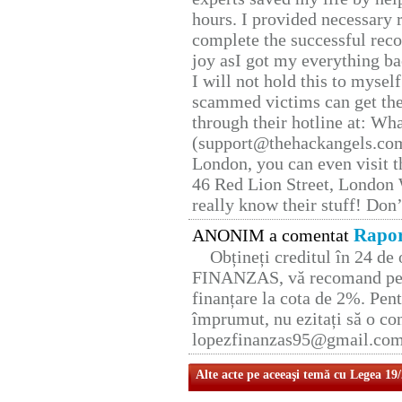
hours. I provided necessary 
complete the successful reco
joy asI got my everything bac
I will not hold this to myself
scammed victims can get the
through their hotline at: W
(support@thehackangels.com
London, you can even visit th
46 Red Lion Street, London
really know their stuff! Don’
Rapor
ANONIM a comentat
Obțineți creditul în 24 d
FINANZAS, vă recomand pent
finanțare la cota de 2%. Pent
împrumut, nu ezitați să o con
lopezfinanzas95@gmail.co
Alte acte pe aceeaşi temă cu Legea 19