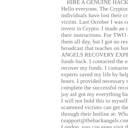
HIRE A GENUINE HAC
Hello everyone, The Cryptocu
individuals have lost their c
victim. Last October I was 
invest in Crypto. I made an i
their instructions. For TWO 
them all day, but I got no re
broadcast that teaches on h
ANGELS RECOVERY EXPERT. H
funds back. I contacted the 
recover my funds. I contact
experts saved my life by hel
hours. I provided necessary 
complete the successful reco
joy asI got my everything bac
I will not hold this to myself
scammed victims can get the
through their hotline at: W
(support@thehackangels.com
London, you can even visit th