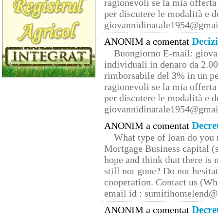
ragionevoli se la mia offerta
per discutere le modalità e 
giovannidinatale1954@­gmai
Deciz
ANONIM a comentat
Buongiorno E-mail: giova
individuali in denaro da 2.00
rimborsabile del 3% in un pe
ragionevoli se la mia offerta
per discutere le modalità e 
giovannidinatale1954@­gmai
Decre
ANONIM a comentat
What type of loan do you 
Mortgage Business capital (s
hope and think that there is
still not gone? Do not hesita
cooperation. Contact us (W
email id : sumitihomelend
Decre
ANONIM a comentat