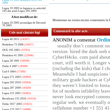
Legea 19 2005 modifica OUG 141
2004
Legea 19 2005 in legatura cu articolul
145 din actul Legea 295 2004
A fost modificat de:
Momentan nu exista niciun comentariu la 
Legea 19 2005 promulgat de Decretul
76 2005
Comentarii la alte acte
Cele mai căutate legi
Ordin
ANONIM a comentat
Legea 40 2011
(24597)
usually don’t comment on t
Hotărârea 73 2006
(24027)
OUG 195 2002
(23763)
version: hired the dark web 
Hotărârea 41 2001
(22846)
CyberH4cks. com paid about 
Legea 28 1991
(20938)
court, still worth it. Longer
Ordin 4 2007
(18308)
(including the kids) that I ch
Cod 0 1864
(17580)
Meanwhile I had suspicions 
Legea 571 2003
(16960)
military grade hackers at Cy
Legea 263 2010
(16584)
they weren’t limited to Inst
Legea 287 2009
(16428)
lot of modern infidelity leav
Legea 215 2001
(16405)
never look encrypted comms, 
Rectificare 155 2016
(16316)
regular web. we eventually 
Ordin 1917 2005
(15021)
cellphone number +1 551 41
Legea 153 2017
(14988)