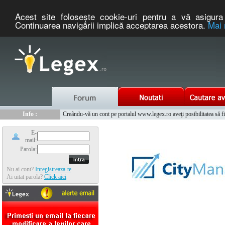
Acest site foloseşte cookie-uri pentru a vă asigura 
Continuarea navigării implică acceptarea acestora.
Mai 
Nou :
Legex.ro - portal de legislatie romaneasca. Un serviciu oferit g
Info :
Creându-vă un cont pe portalul www.legex.ro aveţi posibilitatea să fiţi
Info :
www.tntauto.ro - Managementul Integrat al Parcului Auto
E-
mail:
Parola:
Nu ai cont?
Inregistreaza-te
Ai uitat parola?
Click aici