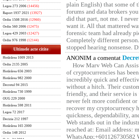
plain English) that some of t
Legea 273 2006
(14456)
forums and data brokers you 
Raport 1937 2021
(13927)
did that part, not me. I neve
Ordin 1508 2016
(12960)
want it. All that mattered w
Ordin 560 2006
(12475)
forensic team had already pie
Legea 429 2003
(12427)
Completely different person
Ordin 976 1998
(12144)
stopped hearing nonsense. Di
Ultimele acte citite
Decre
ANONIM a comentat
Hotărârea 1009 2013
How Marv Web Can Assist
Ordin 2135 2005
of cryptocurrencies has be
Hotărârea 656 2003
incredibly quick and effecti
Hotărârea 982 2000
Decretul 94 2015
without a hitch. Their custo
Hotărârea 730 1999
friendly, and their service i
OUG 229 2000
never felt more confident or
Hotărârea 598 2011
recover my cryptocurrency h
Legea 72 2017
quickness, dependability, an
Decizia 212 1997
Web stands out in the indus
Hotărârea 165 2000
reached at: Email address:
Ordin 148 2012
WhatsApp;+601126730582 W