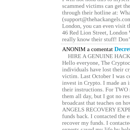
scammed victims can get the
through their hotline at: W
(support@thehackangels.com
London, you can even visit th
46 Red Lion Street, London
really know their stuff! Don’
Decre
ANONIM a comentat
HIRE A GENUINE HAC
Hello everyone, The Cryptocu
individuals have lost their c
victim. Last October I was 
invest in Crypto. I made an i
their instructions. For TWO 
them all day, but I got no re
broadcast that teaches on h
ANGELS RECOVERY EXPERT. H
funds back. I contacted the 
recover my funds. I contact
experts saved my life by hel