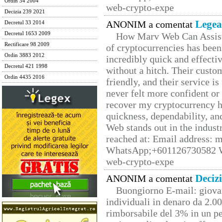
Ordin 34 2004
web-crypto-expe
Decizia 239 2021
Legea
ANONIM a comentat
Decretul 33 2014
Decretul 1653 2009
How Marv Web Can Assist
Rectificare 98 2009
of cryptocurrencies has be
Ordin 3883 2012
incredibly quick and effecti
Decretul 421 1998
without a hitch. Their custo
Ordin 4435 2016
friendly, and their service i
never felt more confident or
recover my cryptocurrency h
quickness, dependability, an
Web stands out in the indus
reached at: Email address:
WhatsApp;+601126730582 W
web-crypto-expe
Deciz
ANONIM a comentat
Buongiorno E-mail: giova
individuali in denaro da 2.00
rimborsabile del 3% in un pe