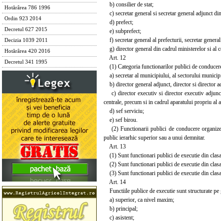
b) consilier de stat;
Hotărârea 786 1996
c) secretar general si secretar general adjunct din m
Ordin 923 2014
d) prefect;
Decretul 627 2015
e) subprefect;
f) secretar general al prefecturii, secretar general
Decizia 1039 2011
g) director general din cadrul ministerelor si al cel
Hotărârea 420 2016
Art. 12
Decretul 341 1995
(1) Categoria functionarilor publici de conducere 
a) secretar al municipiului, al sectorului municipi
b) director general adjunct, director si director adj
c) director executiv si director executiv adjunct a
centrale, precum si in cadrul aparatului propriu al au
d) sef serviciu;
e) sef birou.
(2) Functionarii publici de conducere organizeaza
public ierarhic superior sau a unui demnitar.
Art. 13
(1) Sunt functionari publici de executie din clasa I
(2) Sunt functionari publici de executie din clasa 
(3) Sunt functionari publici de executie din clasa 
Art. 14
Functiile publice de executie sunt structurate pe
a) superior, ca nivel maxim;
b) principal;
c) asistent;