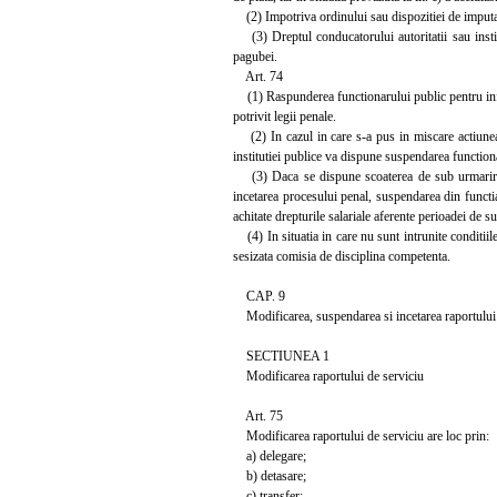
(2) Impotriva ordinului sau dispozitiei de imputar
(3) Dreptul conducatorului autoritatii sau instit
pagubei.
Art. 74
(1) Raspunderea functionarului public pentru infrac
potrivit legii penale.
(2) In cazul in care s-a pus in miscare actiunea p
institutiei publice va dispune suspendarea functiona
(3) Daca se dispune scoaterea de sub urmarire pe
incetarea procesului penal, suspendarea din functia 
achitate drepturile salariale aferente perioadei de 
(4) In situatia in care nu sunt intrunite conditiile
sesizata comisia de disciplina competenta.
CAP. 9
Modificarea, suspendarea si incetarea raportului 
SECTIUNEA 1
Modificarea raportului de serviciu
Art. 75
Modificarea raportului de serviciu are loc prin:
a) delegare;
b) detasare;
c) transfer;