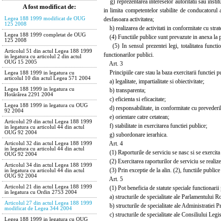
g) reprezentarea intereselor autoritatii sau institut
A fost modificat de:
in limita competentelor stabilite de conducatorul aut
desfasoara activitatea;
Legea 188 1999 modificat de OUG
125 2008
h) realizarea de activitati in conformitate cu strat
Legea 188 1999 completat de OUG
(4) Functiile publice sunt prevazute in anexa la p
125 2008
(5) In sensul prezentei legi, totalitatea functiona
Articolul 51 din actul Legea 188 1999
functionarilor publici.
in legatura cu articolul 2 din actul
OUG 15 2005
Art. 3
Principiile care stau la baza exercitarii functiei p
Legea 188 1999 in legatura cu
articolul 10 din actul Legea 571 2004
a) legalitate, impartialitate si obiectivitate;
Legea 188 1999 in legatura cu
b) transparenta;
Hotărârea 2291 2004
c) eficienta si eficacitate;
Legea 188 1999 in legatura cu OUG
d) responsabilitate, in conformitate cu prevederil
92 2004
e) orientare catre cetatean;
Articolul 29 din actul Legea 188 1999
f) stabilitate in exercitarea functiei publice;
in legatura cu articolul 44 din actul
OUG 92 2004
g) subordonare ierarhica.
Art. 4
Articolul 32 din actul Legea 188 1999
in legatura cu articolul 44 din actul
(1) Raporturile de serviciu se nasc si se exercita p
OUG 92 2004
(2) Exercitarea raporturilor de serviciu se realiz
Articolul 34 din actul Legea 188 1999
(3) Prin exceptie de la alin. (2), functiile publice
in legatura cu articolul 44 din actul
OUG 92 2004
Art. 5
Articolul 21 din actul Legea 188 1999
(1) Pot beneficia de statute speciale functionarii p
in legatura cu Ordin 2753 2004
a) structurile de specialitate ale Parlamentului R
Articolul 27 din actul Legea 188 1999
b) structurile de specialitate ale Administratiei Pr
modificat de Legea 344 2004
c) structurile de specialitate ale Consiliului Legis
Legea 188 1999 in legatura cu OUG