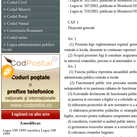
- Legea nr. 161/2003, publicata in Monitorul Ofici
Codul Civil
- Legea nr. 507/2003, publicata in Monitorul Ofic
Codul Muncii
- Legea nr. 519/2003, publicata in Monitorul Ofic
Codul Penal
CAP. 1
Codul Vamal
Dispozitii generale
Constitutia Romaniei
Codul rutier
Art. 1
(1) Prezenta lege reglementeaza regimul general al 
Legea administratiei publice
locale
centrala si locala, denumite in continuare raporturi 
(2) Scopul prezentei legi il constituie asigurarea, i
in interesul cetatenilor, precum si al autoritatilor si
Art. 2
(1) Functia publica reprezinta ansamblul atributiil
administratia publica centrala si locala.
(2) Functionarul public este persoana numita, in 
neimputabile ei isi pastreaza calitatea de functionar
(3) Activitatile desfasurate de functionarii publici
a) punerea in executare a legilor si a celorlalte a
b) elaborarea proiectelor de acte normative si a alt
c) elaborarea proiectelor politicilor si strategiilo
Legături cu alte acte
legilor, necesare pentru realizarea competentei autori
d) consilierea, controlul si auditul public intern;
A modificat:
e) gestionarea resurselor umane si a resurselor f
Legea 188 1999 republica Legea 188
f) colectarea creantelor bugetare;
1999