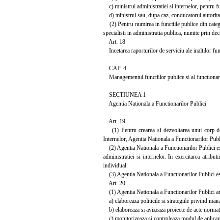
c) ministrul administratiei si internelor, pentru func
d) ministrul sau, dupa caz, conducatorul autoritatii 
(2) Pentru numirea in functiile publice din categor
specialisti in administratia publica, numite prin dec
Art. 18
Incetarea raporturilor de serviciu ale inaltilor functi
CAP. 4
Managementul functiilor publice si al functionari
SECTIUNEA 1
Agentia Nationala a Functionarilor Publici
Art. 19
(1) Pentru crearea si dezvoltarea unui corp de fu
Internelor, Agentia Nationala a Functionarilor Public
(2) Agentia Nationala a Functionarilor Publici est
administratiei si internelor. In exercitarea atribu
individual.
(3) Agentia Nationala a Functionarilor Publici este
Art. 20
(1) Agentia Nationala a Functionarilor Publici are
a) elaboreaza politicile si strategiile privind mana
b) elaboreaza si avizeaza proiecte de acte normativ
c) monitorizeaza si controleaza modul de aplicare a l