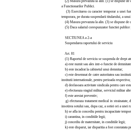
(2) Masura prevazuta la alin. (1) se dispune de ca
a Functionarilor Publici.
(3) Exercitarea cu caracter temporar a unei functi
temporara, pe durata suspendarii titularului, a unui
(4) Masura prevazuta la alin. (3) se dispune de cat
(5) Daca salariul corespunzator functiei publice pe 
SECTIUNEA a 2-a
Suspendarea raportului de serviciu
Art. 81
(1) Raportul de serviciu se suspenda de drept atunc
a) este numit sau ales intr-o functie de demnitate
b) este incadrat la cabinetul unui demnitar;
c) este desemnat de catre autoritatea sau instituti
institutii internationale, pentru perioada respectiva;
d) desfasoara activitate sindicala pentru care este
e) efectueaza stagiul militar, serviciul militar alte
f) este arestat preventiv;
g) efectueaza tratament medical in strainatate, d
insotirea sotului sau, dupa caz, a sotiei ori a unei ru
h) se afla in concediu pentru incapacitate temporar
i) carantina, in conditiile legii;
j) concediu de maternitate, in conditiile legii;
k) este disparut, iar disparitia a fost constatata p