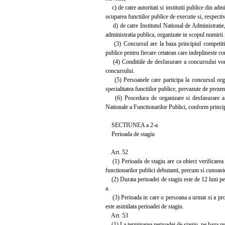
c) de catre autoritati si institutii publice din admi
ocuparea functiilor publice de executie si, respecti
d) de catre Institutul National de Administratie,
administratia publica, organizate in scopul numirii 
(3) Concursul are la baza principiul competitiei d
publice pentru fiecare cetatean care indeplineste con
(4) Conditiile de desfasurare a concursului vor fi
concursului.
(5) Persoanele care participa la concursul organiz
specialitatea functiilor publice, prevazute de prezen
(6) Procedura de organizare si desfasurare a con
Nationale a Functionarilor Publici, conform principii
SECTIUNEA a 2-a
Perioada de stagiu
Art. 52
(1) Perioada de stagiu are ca obiect verificarea apt
functionarilor publici debutanti, precum si cunoaster
(2) Durata perioadei de stagiu este de 12 luni pentru
a.
(3) Perioada in care o persoana a urmat si a prom
este asimilata perioadei de stagiu.
Art. 53
(1) La terminarea perioadei de stagiu, pe baza rezul