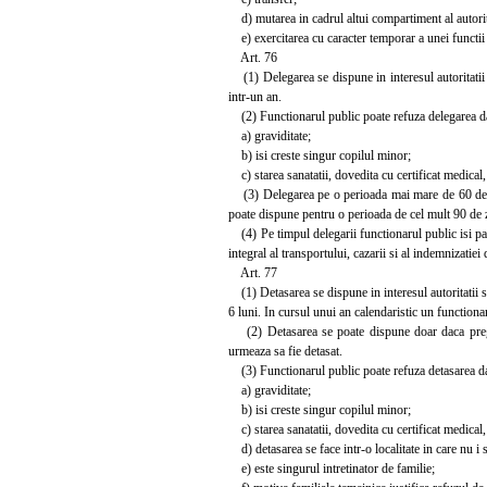
d) mutarea in cadrul altui compartiment al autoritat
e) exercitarea cu caracter temporar a unei functii
Art. 76
(1) Delegarea se dispune in interesul autoritatii s
intr-un an.
(2) Functionarul public poate refuza delegarea daca
a) graviditate;
b) isi creste singur copilul minor;
c) starea sanatatii, dovedita cu certificat medical,
(3) Delegarea pe o perioada mai mare de 60 de zil
poate dispune pentru o perioada de cel mult 90 de zi
(4) Pe timpul delegarii functionarul public isi pastr
integral al transportului, cazarii si al indemnizatiei
Art. 77
(1) Detasarea se dispune in interesul autoritatii sa
6 luni. In cursul unui an calendaristic un functiona
(2) Detasarea se poate dispune doar daca pregatir
urmeaza sa fie detasat.
(3) Functionarul public poate refuza detasarea daca
a) graviditate;
b) isi creste singur copilul minor;
c) starea sanatatii, dovedita cu certificat medical,
d) detasarea se face intr-o localitate in care nu i 
e) este singurul intretinator de familie;