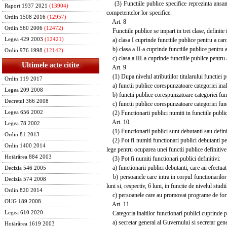
(3) Functiile publice specifice reprezinta ansamblul
Raport 1937 2021
(13904)
competentelor lor specifice.
Ordin 1508 2016
(12957)
Art. 8
Ordin 560 2006
(12472)
Functiile publice se impart in trei clase, definite
a) clasa I cuprinde functiile publice pentru a caro
Legea 429 2003
(12421)
b) clasa a II-a cuprinde functiile publice pentru a
Ordin 976 1998
(12142)
c) clasa a III-a cuprinde functiile publice pentru a
Ultimele acte citite
Art. 9
(1) Dupa nivelul atributiilor titularului functiei p
Ordin 119 2017
a) functii publice corespunzatoare categoriei inalt
Legea 209 2008
b) functii publice corespunzatoare categoriei func
Decretul 366 2008
c) functii publice corespunzatoare categoriei funct
(2) Functionarii publici numiti in functiile publice
Legea 656 2002
Art. 10
Legea 78 2002
(1) Functionarii publici sunt debutanti sau defini
Ordin 81 2013
(2) Pot fi numiti functionari publici debutanti pe
Ordin 1400 2014
lege pentru ocuparea unei functii publice definitive
Hotărârea 884 2003
(3) Pot fi numiti functionari publici definitivi:
a) functionarii publici debutanti, care au efectuat
Decizia 546 2005
b) persoanele care intra in corpul functionarilor 
Decizia 574 2008
luni si, respectiv, 6 luni, in functie de nivelul studi
Ordin 820 2014
c) persoanele care au promovat programe de formar
OUG 189 2008
Art. 11
Categoria inaltilor functionari publici cuprinde pe
Legea 610 2020
a) secretar general al Guvernului si secretar gene
Hotărârea 1619 2003