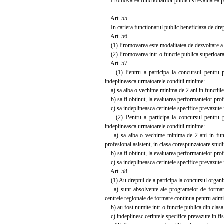
Promovarea functionarilor publici si evaluarea p
Art. 55
In cariera functionarul public beneficiaza de drept
Art. 56
(1) Promovarea este modalitatea de dezvoltare a ca
(2) Promovarea intr-o functie publica superioara
Art. 57
(1) Pentru a participa la concursul pentru prom
indeplineasca urmatoarele conditii minime:
a) sa aiba o vechime minima de 2 ani in functiile p
b) sa fi obtinut, la evaluarea performantelor profes
c) sa indeplineasca cerintele specifice prevazute i
(2) Pentru a participa la concursul pentru prom
indeplineasca urmatoarele conditii minime:
a) sa aiba o vechime minima de 2 ani in functiil
profesional asistent, in clasa corespunzatoare studi
b) sa fi obtinut, la evaluarea performantelor profes
c) sa indeplineasca cerintele specifice prevazute i
Art. 58
(1) Au dreptul de a participa la concursul organiz
a) sunt absolvente ale programelor de formare spe
centrele regionale de formare continua pentru adminis
b) au fost numite intr-o functie publica din clasa 
c) indeplinesc cerintele specifice prevazute in fisa