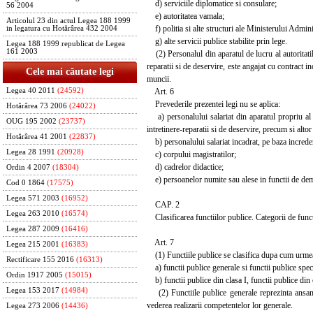
d) serviciile diplomatice si consulare;
56 2004
e) autoritatea vamala;
Articolul 23 din actul Legea 188 1999
f) politia si alte structuri ale Ministerului Adminis
in legatura cu Hotărârea 432 2004
g) alte servicii publice stabilite prin lege.
Legea 188 1999 republicat de Legea
161 2003
(2) Personalul din aparatul de lucru al autoritatilor
reparatii si de deservire, este angajat cu contract i
Cele mai căutate legi
muncii.
Art. 6
Legea 40 2011
(24592)
Prevederile prezentei legi nu se aplica:
Hotărârea 73 2006
(24022)
a) personalului salariat din aparatul propriu al aut
OUG 195 2002
(23737)
intretinere-reparatii si de deservire, precum si alto
Hotărârea 41 2001
(22837)
b) personalului salariat incadrat, pe baza increder
Legea 28 1991
(20928)
c) corpului magistratilor;
d) cadrelor didactice;
Ordin 4 2007
(18304)
e) persoanelor numite sau alese in functii de dem
Cod 0 1864
(17575)
Legea 571 2003
(16952)
CAP. 2
Legea 263 2010
(16574)
Clasificarea functiilor publice. Categorii de funct
Legea 287 2009
(16416)
Art. 7
Legea 215 2001
(16383)
(1) Functiile publice se clasifica dupa cum urme
Rectificare 155 2016
(16313)
a) functii publice generale si functii publice spec
Ordin 1917 2005
(15015)
b) functii publice din clasa I, functii publice din cl
Legea 153 2017
(14984)
(2) Functiile publice generale reprezinta ansamblul
vederea realizarii competentelor lor generale.
Legea 273 2006
(14436)