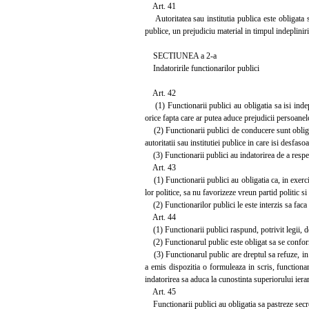
Art. 41
Autoritatea sau institutia publica este obligata sa 
publice, un prejudiciu material in timpul indeplinirii
SECTIUNEA a 2-a
Indatoririle functionarilor publici
Art. 42
(1) Functionarii publici au obligatia sa isi indepl
orice fapta care ar putea aduce prejudicii persoanelo
(2) Functionarii publici de conducere sunt obligati 
autoritatii sau institutiei publice in care isi desfasoa
(3) Functionarii publici au indatorirea de a respe
Art. 43
(1) Functionarii publici au obligatia ca, in exercit
lor politice, sa nu favorizeze vreun partid politic si
(2) Functionarilor publici le este interzis sa faca 
Art. 44
(1) Functionarii publici raspund, potrivit legii, de 
(2) Functionarul public este obligat sa se conforme
(3) Functionarul public are dreptul sa refuze, in sc
a emis dispozitia o formuleaza in scris, functionar
indatorirea sa aduca la cunostinta superiorului ierarh
Art. 45
Functionarii publici au obligatia sa pastreze secret