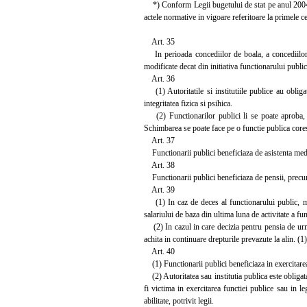
*) Conform Legii bugetului de stat pe anul 2004 n
actele normative in vigoare referitoare la primele 
Art. 35
In perioada concediilor de boala, a concediilor de
modificate decat din initiativa functionarului public
Art. 36
(1) Autoritatile si institutiile publice au obliga
integritatea fizica si psihica.
(2) Functionarilor publici li se poate aproba, i
Schimbarea se poate face pe o functie publica coresp
Art. 37
Functionarii publici beneficiaza de asistenta medic
Art. 38
Functionarii publici beneficiaza de pensii, precum si
Art. 39
(1) In caz de deces al functionarului public, mem
salariului de baza din ultima luna de activitate a fu
(2) In cazul in care decizia pentru pensia de urmas
achita in continuare drepturile prevazute la alin. (
Art. 40
(1) Functionarii publici beneficiaza in exercitarea a
(2) Autoritatea sau institutia publica este obligata
fi victima in exercitarea functiei publice sau in le
abilitate, potrivit legii.