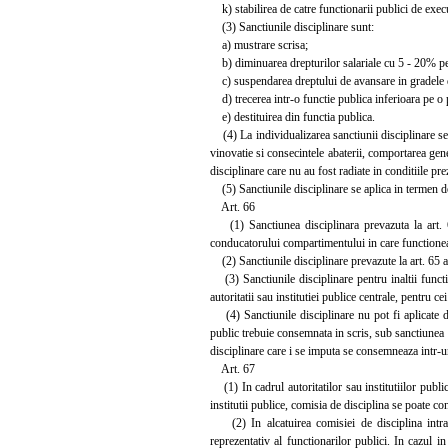
k) stabilirea de catre functionarii publici de execut
(3) Sanctiunile disciplinare sunt:
a) mustrare scrisa;
b) diminuarea drepturilor salariale cu 5 - 20% pe 
c) suspendarea dreptului de avansare in gradele de
d) trecerea intr-o functie publica inferioara pe o 
e) destituirea din functia publica.
(4) La individualizarea sanctiunii disciplinare se v
vinovatie si consecintele abaterii, comportarea gene
disciplinare care nu au fost radiate in conditiile pre
(5) Sanctiunile disciplinare se aplica in termen de 
Art. 66
(1) Sanctiunea disciplinara prevazuta la art. 65 
conducatorului compartimentului in care functionea
(2) Sanctiunile disciplinare prevazute la art. 65 ali
(3) Sanctiunile disciplinare pentru inaltii functio
autoritatii sau institutiei publice centrale, pentru ce
(4) Sanctiunile disciplinare nu pot fi aplicate de
public trebuie consemnata in scris, sub sanctiunea n
disciplinare care i se imputa se consemneaza intr-
Art. 67
(1) In cadrul autoritatilor sau institutiilor public
institutii publice, comisia de disciplina se poate co
(2) In alcatuirea comisiei de disciplina intra u
reprezentativ al functionarilor publici. In cazul in