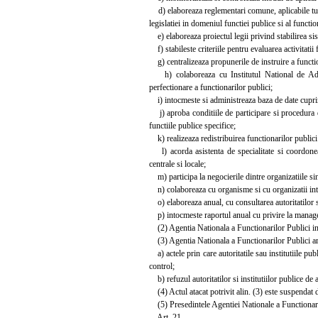
d) elaboreaza reglementari comune, aplicabile tuturo
legislatiei in domeniul functiei publice si al functio
e) elaboreaza proiectul legii privind stabilirea sis
f) stabileste criteriile pentru evaluarea activitatii 
g) centralizeaza propunerile de instruire a function
h) colaboreaza cu Institutul National de Admini
perfectionare a functionarilor publici;
i) intocmeste si administreaza baza de date cuprinz
j) aproba conditiile de participare si procedura de
functiile publice specifice;
k) realizeaza redistribuirea functionarilor publici 
l) acorda asistenta de specialitate si coordoneaz
centrale si locale;
m) participa la negocierile dintre organizatiile sin
n) colaboreaza cu organisme si cu organizatii inte
o) elaboreaza anual, cu consultarea autoritatilor si
p) intocmeste raportul anual cu privire la manageme
(2) Agentia Nationala a Functionarilor Publici indep
(3) Agentia Nationala a Functionarilor Publici are 
a) actele prin care autoritatile sau institutiile publ
control;
b) refuzul autoritatilor si institutiilor publice de 
(4) Actul atacat potrivit alin. (3) este suspendat 
(5) Presedintele Agentiei Nationale a Functionarilor 
Art. 21