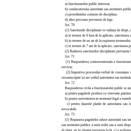
a) functionarului public interesat;
b) conducatorului autoritatii sau institutiei publice
c) presedintelui comisiei de disciplina;
d) altor persoane prevazute de lege.
Art. 70
(1) Sanctiunile disciplinare se radiaza de drept,
a) in termen de 6 luni de la aplicare, sanctiunea dis
b) in termen de un an de la expirarea termenului pent
c) in termen de 7 ani de la aplicare, sanctiunea prev
(2) Radierea sanctiunilor disciplinare prevazute la al
Art. 71
(1) Raspunderea contraventionala a functionarilor 
serviciu.
(2) Impotriva procesului-verbal de constatare a co
circumscriptie isi are sediul autoritatea sau institu
Art. 72
Raspunderea civila a functionarului public se an
a) pentru pagubele produse cu vinovatie patrimoniul
b) pentru nerestituirea in termenul legal a sumelo
c) pentru daunele platite de autoritatea sau insti
irevocabile.
Art. 73
(1) Repararea pagubelor aduse autoritatii sau institu
sau institutiei publice a unui ordin sau a unei dis
de plata, iar in situatia prevazuta la lit. c) a aceluia