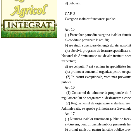
d) debutant.
CAP. 3
Categoria inaltilor functionari publici
Art. 15
(1) Poate face parte din categoria inaltilor functi
a) conditiile prevazute la art. 50;
b) are studii superioare de lunga durata, absolvit
c) a absolvit programe de formare specializata si pe
National de Administratie sau de alte institutii speci
respective;
d) are cel putin 7 ani vechime in specialitatea fun
e) a promovat concursul organizat pentru ocuparea
(2) In cazuri exceptionale, vechimea prevazuta la
publica.
Art. 16
(1) Concursul de admitere la programele de forma
regulamentului de organizare si desfasurare a conc
(2) Regulamentul de organizare si desfasurare a c
Administratie, se aproba prin hotarare a Guvernului
Art. 17
(1) Numirea inaltilor functionari publici se face d
a) Guvern, pentru functiile publice prevazute la art
b) primul-ministru, pentru functiile publice prevazut