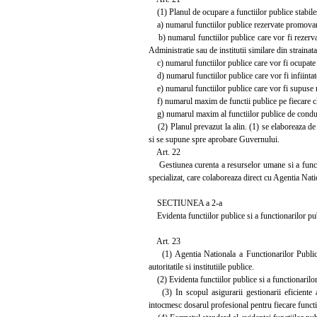
(1) Planul de ocupare a functiilor publice stabile
a) numarul functiilor publice rezervate promovarii 
b) numarul functiilor publice care vor fi rezervat
Administratie sau de institutii similare din strainata
c) numarul functiilor publice care vor fi ocupate
d) numarul functiilor publice care vor fi infiintat
e) numarul functiilor publice care vor fi supuse r
f) numarul maxim de functii publice pe fiecare cla
g) numarul maxim al functiilor publice de condu
(2) Planul prevazut la alin. (1) se elaboreaza de A
si se supune spre aprobare Guvernului.
Art. 22
Gestiunea curenta a resurselor umane si a functiilo
specializat, care colaboreaza direct cu Agentia Nati
SECTIUNEA a 2-a
Evidenta functiilor publice si a functionarilor pu
Art. 23
(1) Agentia Nationala a Functionarilor Publici a
autoritatile si institutiile publice.
(2) Evidenta functiilor publice si a functionarilor p
(3) In scopul asigurarii gestionarii eficiente a 
intocmesc dosarul profesional pentru fiecare functi