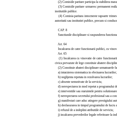
(2) Comisiile paritare participa la stabilirea masuril
(3) Comisiile paritare urmaresc permanent realizarea
institutiile publice.
(4) Comisia paritara intocmeste rapoarte trimestria
autoritatii sau institutiei publice, precum si conduce
CAP. 8
Sanctiunile disciplinare si raspunderea functionar
Art. 64
Incalcarea de catre functionarii publici, cu vinovat
Art. 65
(1) Incalcarea cu vinovatie de catre functionarii 
civica prevazute de lege constituie abatere discipli
(2) Constituie abateri disciplinare urmatoarele fa
a) intarzierea sistematica in efectuarea lucrarilor;
b) neglijenta repetata in rezolvarea lucrarilor;
c) absente nemotivate de la serviciu;
d) nerespectarea in mod repetat a programului de
e) interventiile sau staruintele pentru solutionarea
f) nerespectarea secretului profesional sau a confid
g) manifestari care aduc atingere prestigiului autori
h) desfasurarea in timpul programului de lucru a un
i) refuzul de a indeplini atributiile de serviciu;
j) incalcarea prevederilor legale referitoare la indat