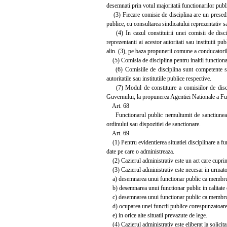
desemnati prin votul majoritatii functionarilor publi
(3) Fiecare comisie de disciplina are un presedinte
publice, cu consultarea sindicatului reprezentativ s
(4) In cazul constituirii unei comisii de discip
reprezentanti ai acestor autoritati sau institutii pu
alin. (3), pe baza propunerii comune a conducatorilor
(5) Comisia de disciplina pentru inaltii functionar
(6) Comisiile de disciplina sunt competente sa ce
autoritatile sau institutiile publice respective.
(7) Modul de constituire a comisiilor de discipl
Guvernului, la propunerea Agentiei Nationale a Fun
Art. 68
Functionarul public nemultumit de sanctiunea apl
ordinului sau dispozitiei de sanctionare.
Art. 69
(1) Pentru evidentierea situatiei disciplinare a fu
date pe care o administreaza.
(2) Cazierul administrativ este un act care cuprinde 
(3) Cazierul administrativ este necesar in urmatoa
a) desemnarea unui functionar public ca membru in
b) desemnarea unui functionar public in calitate 
c) desemnarea unui functionar public ca membru 
d) ocuparea unei functii publice corespunzatoare ca
e) in orice alte situatii prevazute de lege.
(4) Cazierul administrativ este eliberat la solicita