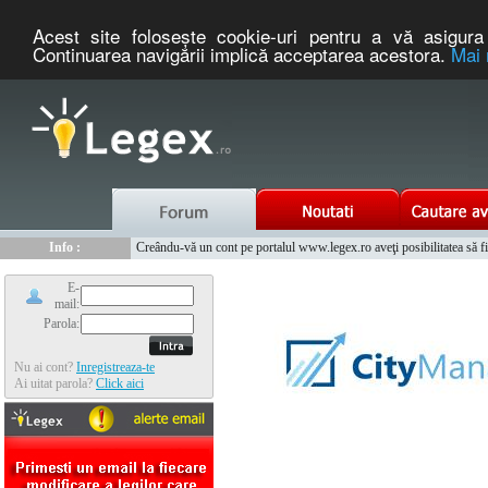
Acest site foloseşte cookie-uri pentru a vă asigura 
Continuarea navigării implică acceptarea acestora.
Mai 
Nou :
Info :
Legex.ro - portal de legislatie romaneasca. Un serviciu oferit g
Creându-vă un cont pe portalul www.legex.ro aveţi posibilitatea să fiţi
Info :
www.tntauto.ro - Managementul Integrat al Parcului Auto
Info :
Cauta coduri postale si prefixe telefonice nationale si internationale
E-
mail:
Parola:
Nu ai cont?
Inregistreaza-te
Ai uitat parola?
Click aici