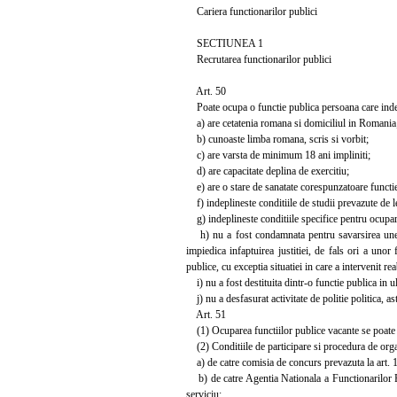
Cariera functionarilor publici
SECTIUNEA 1
Recrutarea functionarilor publici
Art. 50
Poate ocupa o functie publica persoana care indep
a) are cetatenia romana si domiciliul in Romania
b) cunoaste limba romana, scris si vorbit;
c) are varsta de minimum 18 ani impliniti;
d) are capacitate deplina de exercitiu;
e) are o stare de sanatate corespunzatoare functiei
f) indeplineste conditiile de studii prevazute de l
g) indeplineste conditiile specifice pentru ocupar
h) nu a fost condamnata pentru savarsirea unei inf
impiedica infaptuirea justitiei, de fals ori a unor
publice, cu exceptia situatiei in care a intervenit rea
i) nu a fost destituita dintr-o functie publica in ul
j) nu a desfasurat activitate de politie politica, as
Art. 51
(1) Ocuparea functiilor publice vacante se poate f
(2) Conditiile de participare si procedura de organiz
a) de catre comisia de concurs prevazuta la art. 17 
b) de catre Agentia Nationala a Functionarilor Pub
serviciu;