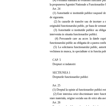
(4) Formatul standard al evidentei functiilor publi
la propunerea Agentiei Nationale a Functionarilor 
Art. 24
(1) Autoritatile si institutiile publice raspund de 
de siguranta.
(2) In cazurile de transfer sau de incetare a rap
originalul functionarului public, pe baza de semnat
(3) Autoritatile si institutiile publice au oblig
intervenita in situatia functionarilor publici.
(4) Persoanele care au acces la datele cuprinse
functionarului public au obligatia de a pastra confide
(5) La solicitarea functionarului public, autorita
vechimea in munca, in specialitate si in functia pub
CAP. 5
Drepturi si indatoriri
SECTIUNEA 1
Drepturile functionarilor publici
Art. 25
(1) Dreptul la opinie al functionarilor publici est
(2) Este interzisa orice discriminare intre function
stare materiala, origine sociala sau de orice alta a
Art. 26