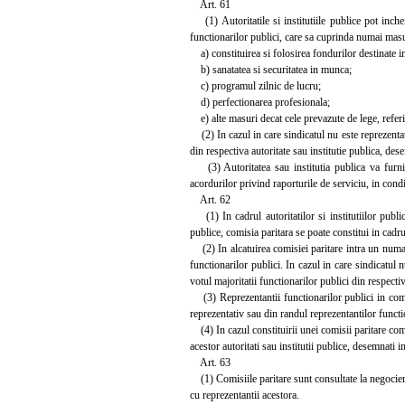
Art. 61
(1) Autoritatile si institutiile publice pot inchei
functionarilor publici, care sa cuprinda numai masur
a) constituirea si folosirea fondurilor destinate im
b) sanatatea si securitatea in munca;
c) programul zilnic de lucru;
d) perfectionarea profesionala;
e) alte masuri decat cele prevazute de lege, referit
(2) In cazul in care sindicatul nu este reprezentati
din respectiva autoritate sau institutie publica, dese
(3) Autoritatea sau institutia publica va furniza
acordurilor privind raporturile de serviciu, in condit
Art. 62
(1) In cadrul autoritatilor si institutiilor public
publice, comisia paritara se poate constitui in cadru
(2) In alcatuirea comisiei paritare intra un numar 
functionarilor publici. In cazul in care sindicatul 
votul majoritatii functionarilor publici din respectiv
(3) Reprezentantii functionarilor publici in comis
reprezentativ sau din randul reprezentantilor functio
(4) In cazul constituirii unei comisii paritare com
acestor autoritati sau institutii publice, desemnati in
Art. 63
(1) Comisiile paritare sunt consultate la negocierea 
cu reprezentantii acestora.