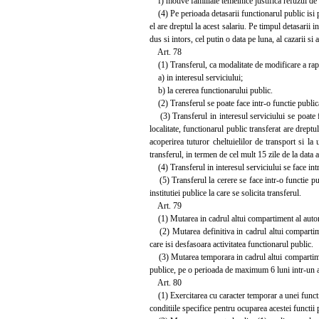
f) motive familiale temeinice justifica refuzul de 
(4) Pe perioada detasarii functionarul public isi pa
el are dreptul la acest salariu. Pe timpul detasarii in
dus si intors, cel putin o data pe luna, al cazarii si
Art. 78
(1) Transferul, ca modalitate de modificare a rapor
a) in interesul serviciului;
b) la cererea functionarului public.
(2) Transferul se poate face intr-o functie publica 
(3) Transferul in interesul serviciului se poate fa
localitate, functionarul public transferat are dreptul
acoperirea tuturor cheltuielilor de transport si la 
transferul, in termen de cel mult 15 zile de la data 
(4) Transferul in interesul serviciului se face intr
(5) Transferul la cerere se face intr-o functie pub
institutiei publice la care se solicita transferul.
Art. 79
(1) Mutarea in cadrul altui compartiment al autorita
(2) Mutarea definitiva in cadrul altui compartiment
care isi desfasoara activitatea functionarul public.
(3) Mutarea temporara in cadrul altui compartiment s
publice, pe o perioada de maximum 6 luni intr-un an,
Art. 80
(1) Exercitarea cu caracter temporar a unei functi
conditiile specifice pentru ocuparea acestei functii 