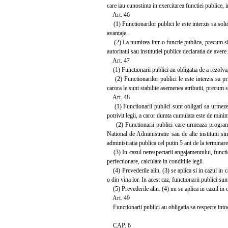
care iau cunostinta in exercitarea functiei publice, i
Art. 46
(1) Functionarilor publici le este interzis sa solici
avantaje.
(2) La numirea intr-o functie publica, precum si la 
autoritatii sau institutiei publice declaratia de avere
Art. 47
(1) Functionarii publici au obligatia de a rezolva, i
(2) Functionarilor publici le este interzis sa pri
carora le sunt stabilite asemenea atributii, precum s
Art. 48
(1) Functionarii publici sunt obligati sa urmeze fo
potrivit legii, a caror durata cumulata este de mini
(2) Functionarii publici care urmeaza programe d
National de Administratie sau de alte institutii sim
administratia publica cel putin 5 ani de la terminar
(3) In cazul nerespectarii angajamentului, functionar
perfectionare, calculate in conditiile legii.
(4) Prevederile alin. (3) se aplica si in cazul in ca
o din vina lor. In acest caz, functionarii publici sun
(5) Prevederile alin. (4) nu se aplica in cazul in 
Art. 49
Functionarii publici au obligatia sa respecte intocmai
CAP. 6