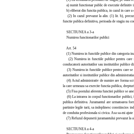
a) numit functionar public de executie definitiv in 
b) eliberat din functia publica, in cazul in care a o
(2) In cazul prevazut la alin. (1) lit. b), precu
functie publica definitiva, perioada de stagiu nu co
SECTIUNEA a 3-a
Numirea functionarilor publici
Art. 54
(1) Numirea in functiile publice din categoria inalti
(2) Numirea in functiile publice pentru care se o
conducatorii autoritatilor sau institutiilor publice 
(3) Numirea in functiile publice pentru care se org
autoritatilor si institutiilor publice din administratia
(4) Actul administrativ de numire are forma scrisa
la care urmeaza sa exercite functia publica, drepturil
(5) Fisa postului aferenta functiei publice se anex
(6) La intrarea in corpul functionarilor publici, f
publica definitiva. Juramantul are urmatoarea form
partinire legile tarii, sa indeplinesc constiincios i
de conduita profesionala si civica. Asa sa-mi ajute
(7) Refuzul depunerii juramantului prevazut la alin
SECTIUNEA a 4-a