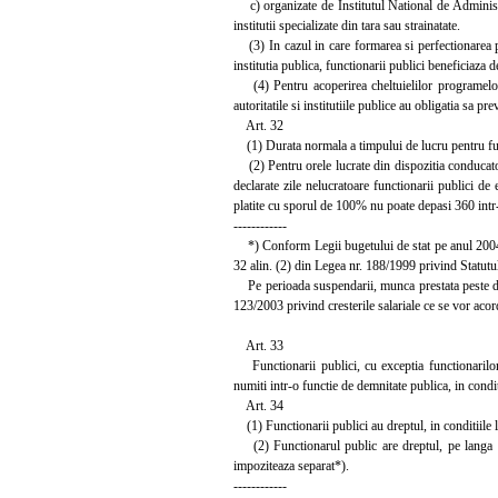
c) organizate de Institutul National de Administrat
institutii specializate din tara sau strainatate.
(3) In cazul in care formarea si perfectionarea pro
institutia publica, functionarii publici beneficiaza de
(4) Pentru acoperirea cheltuielilor programelor de
autoritatile si institutiile publice au obligatia sa 
Art. 32
(1) Durata normala a timpului de lucru pentru func
(2) Pentru orele lucrate din dispozitia conducatorul
declarate zile nelucratoare functionarii publici d
platite cu sporul de 100% nu poate depasi 360 intr
------------
*) Conform Legii bugetului de stat pe anul 2004 nr
32 alin. (2) din Legea nr. 188/1999 privind Statutu
Pe perioada suspendarii, munca prestata peste dur
123/2003 privind cresterile salariale ce se vor acor
Art. 33
Functionarii publici, cu exceptia functionarilor p
numiti intr-o functie de demnitate publica, in conditi
Art. 34
(1) Functionarii publici au dreptul, in conditiile l
(2) Functionarul public are dreptul, pe langa in
impoziteaza separat*).
------------