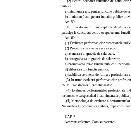
(2) Pentru ocuparea functiilor de conducere vacan
publice:
a) minimum 2 ani, pentru functiile publice de sef 
b) minimum 5 ani, pentru functiile publice prevazute
Art. 59
In urma dobandirii unei diplome de studii de nive
participa la concursul pentru ocuparea unei functii p
Art. 60
(1) Evaluarea performantelor profesionale individu
(2) Procedura de evaluare are ca scop:
a) avansarea in gradele de salarizare;
b) retrogradarea in gradele de salarizare;
c) promovarea intr-o functie publica superioara;
d) eliberarea din functia publica;
e) stabilirea cerintelor de formare profesionala a 
(3) In urma evaluarii performantelor profesionale
"bun", "satisfacator", "nesatisfacator".
(4) Evaluarea performantelor profesionale individ
recunoscute ca specialisti in administratia publica,
(5) Metodologia de evaluare a performantelor pro
Nationale a Functionarilor Publici, dupa consultarea 
CAP. 7
Acorduri colective. Comisii paritare