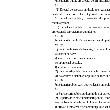
Functionarul public are dreptul de a fi informat cu p
Art. 27
(1) Dreptul de asociere sindicala este garantat fu
publici de conducere si altor categorii de functionari
(2) Functionarii publici, cu exceptia celor prevazut
cadrul acestora.
(3) Functionarii publici se pot asocia in organiz
profesionale si protejarea statutului lor.
Art. 28
Functionarilor publici le este recunoscut dreptul la g
Art. 29
(1) Pentru activitatea desfasurata, functionarii pu
a) salariul de baza;
b) sporul pentru vechime in munca;
c) suplimentul postului;
d) suplimentul gradului.
(2) Functionarii publici beneficiaza de prime si alte
(3) Salarizarea functionarilor publici se face in co
Art. 30
Functionarii publici care, potrivit legii, sunt obli
Art. 31
(1) Functionarii publici au dreptul de a-si perfec
(2) Pe perioada in care functionarii publici urmeaza
a) organizate la initiativa ori in interesul autoritati
b) urmate la initiativa functionarului public, cu ac