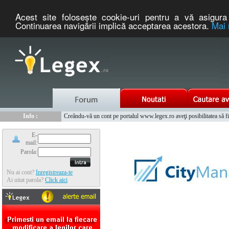
Acest site foloseşte cookie-uri pentru a vă asigura 
Continuarea navigării implică acceptarea acestora.
Mai 
Nou :
Legex.ro - portal de legislatie romaneasca. Un serviciu oferit g
Info :
Creându-vă un cont pe portalul www.legex.ro aveţi posibilitatea să fiţi
Info :
www.tntauto.ro - Managementul Integrat al Parcului Auto
E-
mail:
Parola:
Nu ai cont?
Inregistreaza-te
Ai uitat parola?
Click aici