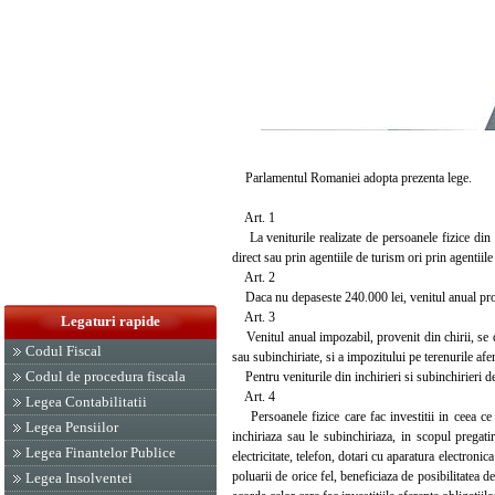
Parlamentul Romaniei adopta prezenta lege.
Art. 1
La veniturile realizate de persoanele fizice din i
direct sau prin agentiile de turism ori prin agentiil
Art. 2
Daca nu depaseste 240.000 lei, venitul anual prov
Art. 3
Legaturi rapide
Venitul anual impozabil, provenit din chirii, se de
Codul Fiscal
sau subinchiriate, si a impozitului pe terenurile afe
Codul de procedura fiscala
Pentru veniturile din inchirieri si subinchirieri d
Art. 4
Legea Contabilitatii
Persoanele fizice care fac investitii in ceea ce p
Legea Pensiilor
inchiriaza sau le subinchiriaza, in scopul pregatir
Legea Finantelor Publice
electricitate, telefon, dotari cu aparatura electronic
poluarii de orice fel, beneficiaza de posibilitatea d
Legea Insolventei