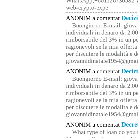
WhatsApp;+601126730582 W
web-crypto-expe
Deciz
ANONIM a comentat
Buongiorno E-mail: giova
individuali in denaro da 2.00
rimborsabile del 3% in un pe
ragionevoli se la mia offerta
per discutere le modalità e 
giovannidinatale1954@­gmai
Deciz
ANONIM a comentat
Buongiorno E-mail: giova
individuali in denaro da 2.00
rimborsabile del 3% in un pe
ragionevoli se la mia offerta
per discutere le modalità e 
giovannidinatale1954@­gmai
Decre
ANONIM a comentat
What type of loan do you 