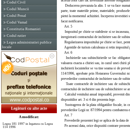
acorda celor care fac investitiile aferente obligatii
Codul Civil
Deducerea prevazuta la alin. 1 se va face numai pe
Codul Muncii
parte, toate materiile prime, materialele, produsele
Codul Penal
pietei la momentul achizitiei. Inceperea investitiei
facut notificarea.
Codul Vamal
Art. 5
Constitutia Romaniei
Impozitul pe chirie se stabileste si se incaseaza, 
Codul rutier
inregistrarii contractului de inchiriere sau de subinc
Regularizarea impozitului pe chirie se face, pentru 
Legea administratiei publice
locale
Agentiile de turism calculeaza si retin impozitul pe 
Art. 6
Inchirierile sau subinchirierile se fac obligatori
valoarea exacta a chiriei sau, in cazul unei chirii p
inchirierii locuintelor se va tine seama si de prev
114/1996, aprobate prin Hotararea Guvernului nr. 
prevederilor contractului de inchiriere sau de subinc
Toate contractele de inchiriere sau de subinchiri
contractului de inchiriere sau de subinchiriere se 
Calculul venitului anual impozabil, provenit din ch
dispozitiilor art. 3 si 4 din prezenta lege.
Sustragerea de la plata obligatiilor fiscale, in ce
Legături cu alte acte
prevederilor Legii nr. 87/1994 pentru combaterea eva
Art. 7
A modificat:
Prevederile prezentei legi se aplica de la data de
Legea 181 1997 in legatura cu Legea
Pe aceeasi data, orice dispozitii contrare prezente
114 1996