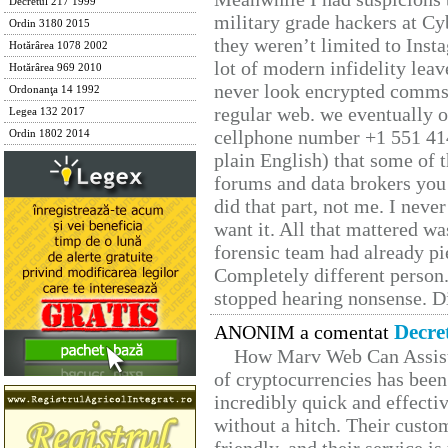
Decretul 217 1999
military grade hackers at Cy
Ordin 3180 2015
they weren’t limited to Inst
Hotărârea 1078 2002
lot of modern infidelity leav
Hotărârea 969 2010
never look encrypted comms, 
Ordonanţa 14 1992
regular web. we eventually 
Legea 132 2017
cellphone number +1 551 41
Ordin 1802 2014
plain English) that some of t
forums and data brokers you 
did that part, not me. I neve
want it. All that mattered w
forensic team had already pie
Completely different person
stopped hearing nonsense. Di
Decre
ANONIM a comentat
How Marv Web Can Assist
of cryptocurrencies has be
incredibly quick and effecti
without a hitch. Their custo