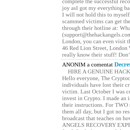
complete the successful reco
joy asI got my everything bac
I will not hold this to myself
scammed victims can get the
through their hotline at: W
(support@thehackangels.com
London, you can even visit th
46 Red Lion Street, London
really know their stuff! Don’
Decre
ANONIM a comentat
HIRE A GENUINE HAC
Hello everyone, The Cryptocu
individuals have lost their c
victim. Last October I was 
invest in Crypto. I made an i
their instructions. For TWO 
them all day, but I got no re
broadcast that teaches on h
ANGELS RECOVERY EXPERT. H