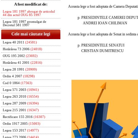
A fost modificat de:
Aceasta lege a fost adoptata de Camera Deputatilor
Legea 181 1997 abrogat de articolul
44 din actul OUG 85 1997
p. PRESEDINTELE CAMEREI DEPUT
Legea 181 1997 promulgat de
ANDREI IOAN CHILIMAN
Decretul 581 1997
Cele mai căutate legi
Aceasta lege a fost adoptata de Senat in sedinta d
Legea 40 2011
(24581)
p. PRESEDINTELE SENATUI
Hotărârea 73 2006
(24018)
CRISTIAN DUMITRESCU
OUG 195 2002
(23692)
Hotărârea 41 2001
(22816)
Legea 28 1991
(20909)
Ordin 4 2007
(18298)
Cod 0 1864
(17563)
Legea 571 2003
(16941)
Legea 263 2010
(16554)
Legea 287 2009
(16394)
Legea 215 2001
(16347)
Rectificare 155 2016
(16307)
Ordin 1917 2005
(15003)
Legea 153 2017
(14977)
Legea 273 2006
(14414)