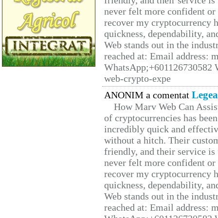
friendly, and their service i
never felt more confident or
recover my cryptocurrency h
quickness, dependability, an
Web stands out in the indus
reached at: Email address:
WhatsApp;+601126730582 W
web-crypto-expe
Legea
ANONIM a comentat
How Marv Web Can Assist
of cryptocurrencies has be
incredibly quick and effecti
without a hitch. Their custo
friendly, and their service i
never felt more confident or
recover my cryptocurrency h
quickness, dependability, an
Web stands out in the indus
reached at: Email address: