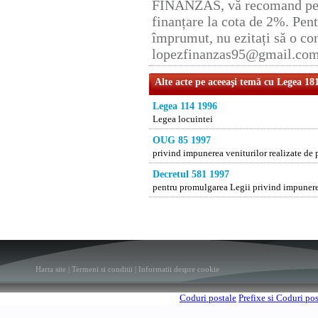
FINANZAS, vă recomand pent
finanțare la cota de 2%. Pent
împrumut, nu ezitați să o con
lopezfinanzas95@gmail.co
Alte acte pe aceeaşi temă cu Legea 18
Legea 114 1996
Legea locuintei
OUG 85 1997
privind impunerea veniturilor realizate de 
Decretul 581 1997
pentru promulgarea Legii privind impunerea
Harta site
|
Termeni si conditii
|
Informatii despre cookie
Coduri postale
Prefixe si Coduri po