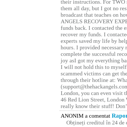
their instructions. For TWO 
them all day, but I got no re
broadcast that teaches on h
ANGELS RECOVERY EXPERT. H
funds back. I contacted the 
recover my funds. I contact
experts saved my life by hel
hours. I provided necessary 
complete the successful reco
joy asI got my everything bac
I will not hold this to myself
scammed victims can get the
through their hotline at: W
(support@thehackangels.com
London, you can even visit th
46 Red Lion Street, London
really know their stuff! Don’
Rapor
ANONIM a comentat
Obțineți creditul în 24 d