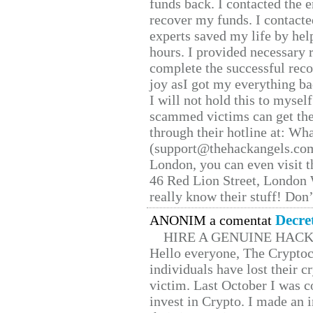
funds back. I contacted the 
recover my funds. I contact
experts saved my life by hel
hours. I provided necessary 
complete the successful reco
joy asI got my everything bac
I will not hold this to myself
scammed victims can get the
through their hotline at: W
(support@thehackangels.com
London, you can even visit th
46 Red Lion Street, London
really know their stuff! Don’
Decre
ANONIM a comentat
HIRE A GENUINE HAC
Hello everyone, The Cryptocu
individuals have lost their c
victim. Last October I was 
invest in Crypto. I made an i