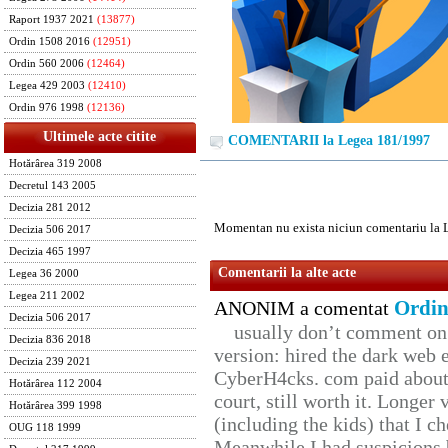
Raport 1937 2021
(13877)
Ordin 1508 2016
(12951)
Ordin 560 2006
(12464)
Legea 429 2003
(12410)
Ordin 976 1998
(12136)
Ultimele acte citite
COMENTARII la Legea 181/1997
Hotărârea 319 2008
Decretul 143 2005
Decizia 281 2012
Momentan nu exista niciun comentariu la 
Decizia 506 2017
Decizia 465 1997
Comentarii la alte acte
Legea 36 2000
Legea 211 2002
Ordin
ANONIM a comentat
Decizia 506 2017
usually don’t comment on t
Decizia 836 2018
version: hired the dark web 
Decizia 239 2021
CyberH4cks. com paid about 
Hotărârea 112 2004
court, still worth it. Longer
Hotărârea 399 1998
(including the kids) that I ch
OUG 118 1999
Meanwhile I had suspicions 