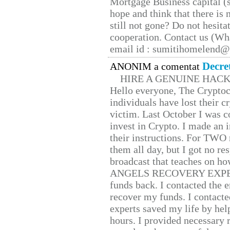
Mortgage Business capital (s
hope and think that there is
still not gone? Do not hesita
cooperation. Contact us (W
email id : sumitihomelend
Decre
ANONIM a comentat
HIRE A GENUINE HAC
Hello everyone, The Cryptocu
individuals have lost their c
victim. Last October I was 
invest in Crypto. I made an i
their instructions. For TWO 
them all day, but I got no re
broadcast that teaches on h
ANGELS RECOVERY EXPERT. H
funds back. I contacted the 
recover my funds. I contact
experts saved my life by hel
hours. I provided necessary 