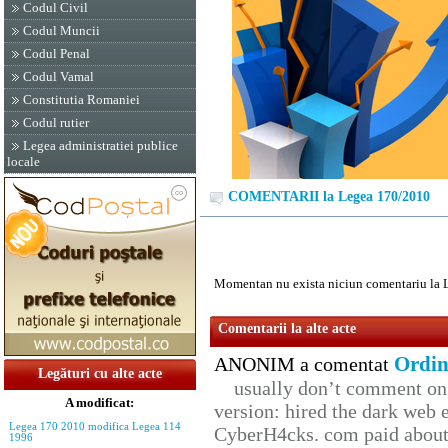
Codul Civil
Codul Muncii
Codul Penal
Codul Vamal
Constitutia Romaniei
Codul rutier
Legea administratiei publice
locale
COMENTARII la Legea 170/2010
Momentan nu exista niciun comentariu la 
Comentarii la alte acte
Ordin
ANONIM a comentat
Legături cu alte acte
usually don’t comment on t
A modificat:
version: hired the dark web 
Legea 170 2010 modifica Legea 114
CyberH4cks. com paid about 
1996