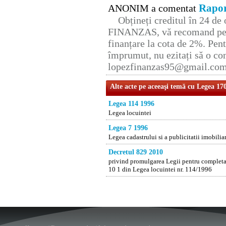
Rapor
ANONIM a comentat
Obțineți creditul în 24 d
FINANZAS, vă recomand pent
finanțare la cota de 2%. Pent
împrumut, nu ezitați să o con
lopezfinanzas95@gmail.co
Alte acte pe aceeaşi temă cu Legea 17
Legea 114 1996
Legea locuintei
Legea 7 1996
Legea cadastrului si a publicitatii imobilia
Decretul 829 2010
privind promulgarea Legii pentru completarea
10 1 din Legea locuintei nr. 114/1996