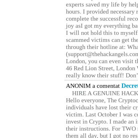
experts saved my life by hel
hours. I provided necessary 
complete the successful reco
joy asI got my everything bac
I will not hold this to myself
scammed victims can get the
through their hotline at: W
(support@thehackangels.com
London, you can even visit th
46 Red Lion Street, London
really know their stuff! Don’
Decre
ANONIM a comentat
HIRE A GENUINE HAC
Hello everyone, The Cryptocu
individuals have lost their c
victim. Last October I was 
invest in Crypto. I made an i
their instructions. For TWO 
them all day, but I got no re