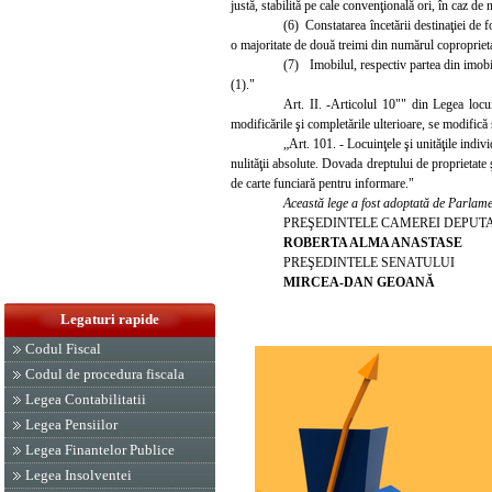
justă, stabilită pe cale convenţională ori, în caz de 
(6) Constatarea încetării destinaţiei de 
o majoritate de două treimi din numărul coproprieta
(7) Imobilul, respectiv partea din imobil
(1)."
Art. II.
-Articolul 10"" din Legea locu
modificările şi completările ulterioare, se modifică
„Art. 101. - Locuinţele şi unităţile indivi
nulităţii absolute. Dovada dreptului de proprietate ş
de carte funciară pentru informare."
Această lege a fost adoptată de Parlamen
PREŞEDINTELE CAMEREI DEPUT
ROBERTA ALMA ANASTASE
PREŞEDINTELE SENATULUI
MIRCEA-DAN GEOANĂ
Legaturi rapide
Codul Fiscal
Codul de procedura fiscala
Legea Contabilitatii
Legea Pensiilor
Legea Finantelor Publice
Legea Insolventei