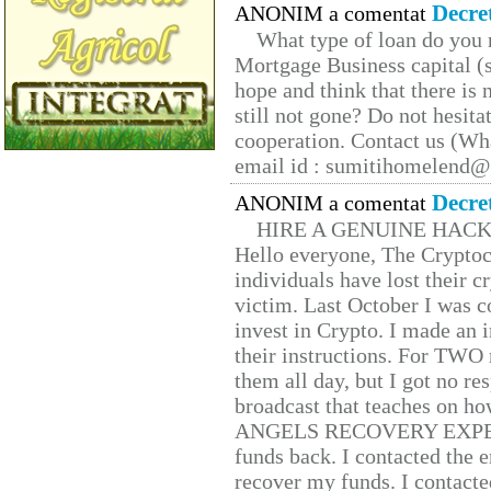
Decre
ANONIM a comentat
What type of loan do you 
Mortgage Business capital (s
hope and think that there is
still not gone? Do not hesita
cooperation. Contact us (W
email id : sumitihomelend
Decre
ANONIM a comentat
HIRE A GENUINE HAC
Hello everyone, The Cryptocu
individuals have lost their c
victim. Last October I was 
invest in Crypto. I made an i
their instructions. For TWO 
them all day, but I got no re
broadcast that teaches on h
ANGELS RECOVERY EXPERT. H
funds back. I contacted the 
recover my funds. I contact