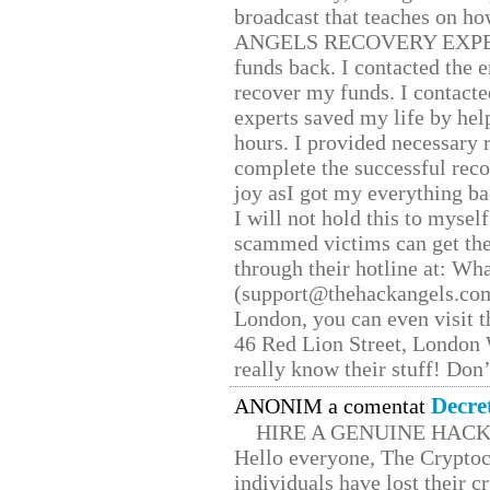
broadcast that teaches on h
ANGELS RECOVERY EXPERT. H
funds back. I contacted the 
recover my funds. I contact
experts saved my life by hel
hours. I provided necessary 
complete the successful reco
joy asI got my everything bac
I will not hold this to myself
scammed victims can get the
through their hotline at: W
(support@thehackangels.com
London, you can even visit th
46 Red Lion Street, London
really know their stuff! Don’
Decre
ANONIM a comentat
HIRE A GENUINE HAC
Hello everyone, The Cryptocu
individuals have lost their c