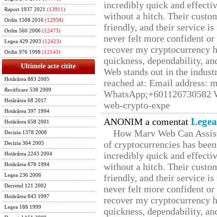
incredibly quick and effecti
Raport 1937 2021
(13911)
without a hitch. Their custo
Ordin 1508 2016
(12958)
friendly, and their service i
Ordin 560 2006
(12473)
never felt more confident or
Legea 429 2003
(12423)
recover my cryptocurrency h
Ordin 976 1998
(12143)
quickness, dependability, an
Ultimele acte citite
Web stands out in the indus
Hotărârea 883 2005
reached at: Email address:
Rectificare 538 2009
WhatsApp;+601126730582 W
Hotărârea 68 2017
web-crypto-expe
Hotărârea 397 1994
Legea
ANONIM a comentat
Hotărârea 658 2001
How Marv Web Can Assist
Decizia 1378 2008
of cryptocurrencies has be
Decizia 364 2005
incredibly quick and effecti
Hotărârea 2243 2004
without a hitch. Their custo
Hotărârea 878 1994
Legea 236 2006
friendly, and their service i
Decretul 121 2002
never felt more confident or
Hotărârea 843 1997
recover my cryptocurrency h
Legea 188 1999
quickness, dependability, an