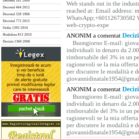
Decretul 161 2009
Web stands out in the indus
Decretul 464 2012
reached at: Email address:
Decretul 328 1966
WhatsApp;+601126730582 W
Decretul 772 2015
web-crypto-expe
Ordin 1393 2010
Deciz
ANONIM a comentat
Hotărârea 813 2010
Buongiorno E-mail: giova
Decizia 1360 2006
individuali in denaro da 2.00
rimborsabile del 3% in un pe
ragionevoli se la mia offerta
per discutere le modalità e 
giovannidinatale1954@­gmai
Deciz
ANONIM a comentat
Buongiorno E-mail: giova
individuali in denaro da 2.00
rimborsabile del 3% in un pe
ragionevoli se la mia offerta
per discutere le modalità e 
giovannidinatale1954@­gmai