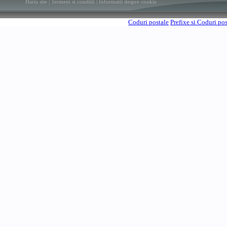
Harta site
|
Termeni si conditii
|
Informatii despre cookie
Coduri postale
Prefixe si Coduri po