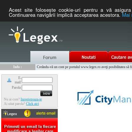
Acest site foloseşte cookie-uri pentru a vă asigura 
Continuarea navigării implică acceptarea acestora.
Mai 
Nou :
Legex.ro - portal de legislatie romaneasca. Un serviciu oferit g
Info :
Creându-vă un cont pe portalul www.legex.ro aveţi posibilitatea să fiţi
Info :
www.tntauto.ro - Managementul Integrat al Parcului Auto
E-
mail:
Parola:
Nu ai cont?
Inregistreaza-te
Ai uitat parola?
Click aici