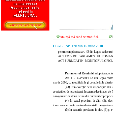
Anunţă-mă când se modifică
LEGE Nr. 170 din 16 iulie 2010
pentru completarea art. 45 din Legea cadastrulu
ACT EMIS DE: PARLAMENTUL ROMAN
ACT PUBLICAT IN: MONITORUL OFICIAL N
Parlamentul României
adoptă prezenta
Art. I. - La articolul 45 din Legea cadas
martie 2006, cu modificările şi completările ulterioa
„(3) Prin excepţie de la dispoziţiile alin
asociaţiilor de proprietari, încetarea destinaţiei d
o majoritate de două treimi din numărul coproprieta
(4) In cazul prevăzut la alin. (3), devi
ipotecarea se poate realiza dacă există o majoritate
(5) In cazurile prevăzute la alin. (3) şi