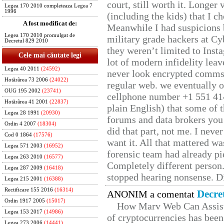
court, still worth it. Longer
Legea 170 2010 completeaza Legea 7
1996
(including the kids) that I ch
A fost modificat de:
Meanwhile I had suspicions 
Legea 170 2010 promulgat de
military grade hackers at Cy
Decretul 829 2010
they weren’t limited to Inst
Cele mai căutate legi
lot of modern infidelity leav
Legea 40 2011
(24592)
never look encrypted comms, 
Hotărârea 73 2006
(24022)
regular web. we eventually 
OUG 195 2002
(23741)
cellphone number +1 551 41
Hotărârea 41 2001
(22837)
plain English) that some of t
Legea 28 1991
(20930)
forums and data brokers you 
Ordin 4 2007
(18304)
did that part, not me. I neve
Cod 0 1864
(17576)
want it. All that mattered w
Legea 571 2003
(16952)
forensic team had already pie
Legea 263 2010
(16577)
Completely different person
Legea 287 2009
(16418)
stopped hearing nonsense. Di
Legea 215 2001
(16388)
Rectificare 155 2016
(16314)
Decre
ANONIM a comentat
Ordin 1917 2005
(15017)
How Marv Web Can Assist
Legea 153 2017
(14986)
of cryptocurrencies has be
Legea 273 2006
(14441)