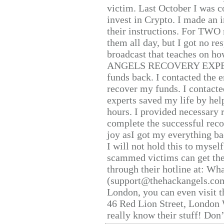
victim. Last October I was 
invest in Crypto. I made an i
their instructions. For TWO 
them all day, but I got no re
broadcast that teaches on h
ANGELS RECOVERY EXPERT. H
funds back. I contacted the 
recover my funds. I contact
experts saved my life by hel
hours. I provided necessary 
complete the successful reco
joy asI got my everything bac
I will not hold this to myself
scammed victims can get the
through their hotline at: W
(support@thehackangels.com
London, you can even visit th
46 Red Lion Street, London
really know their stuff! Don’