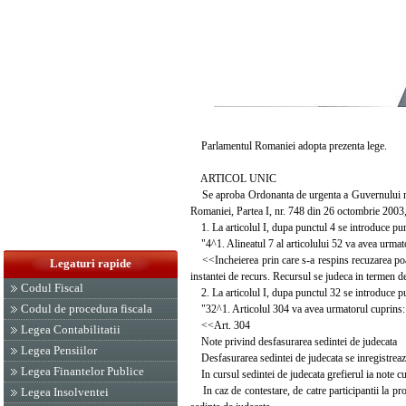
Parlamentul Romaniei adopta prezenta lege.
ARTICOL UNIC
Se aproba Ordonanta de urgenta a Guvernului nr. 
Romaniei, Partea I, nr. 748 din 26 octombrie 2003,
1. La articolul I, dupa punctul 4 se introduce pu
"4^1. Alineatul 7 al articolului 52 va avea urmat
<<Incheierea prin care s-a respins recuzarea poat
Legaturi rapide
instantei de recurs. Recursul se judeca in termen de
Codul Fiscal
2. La articolul I, dupa punctul 32 se introduce p
Codul de procedura fiscala
"32^1. Articolul 304 va avea urmatorul cuprins:
<<Art. 304
Legea Contabilitatii
Note privind desfasurarea sedintei de judecata
Legea Pensiilor
Desfasurarea sedintei de judecata se inregistreaz
Legea Finantelor Publice
In cursul sedintei de judecata grefierul ia note cu p
In caz de contestare, de catre participantii la proce
Legea Insolventei