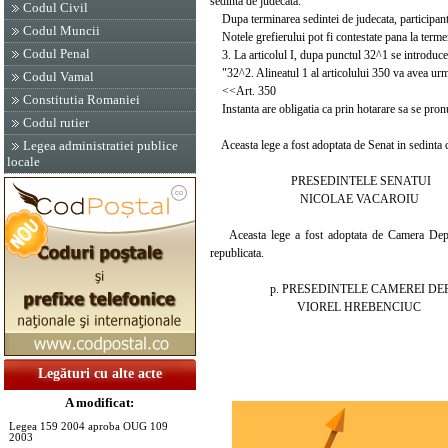
sedinta de judecata.
Codul Civil
Dupa terminarea sedintei de judecata, participantii
Codul Muncii
Notele grefierului pot fi contestate pana la term
Codul Penal
3. La articolul I, dupa punctul 32^1 se introduce
"32^2. Alineatul 1 al articolului 350 va avea urm
Codul Vamal
<<Art. 350
Constitutia Romaniei
Instanta are obligatia ca prin hotarare sa se pronu
Codul rutier
Aceasta lege a fost adoptata de Senat in sedinta di
Legea administratiei publice
locale
PRESEDINTELE SENATUI
NICOLAE VACAROIU
Aceasta lege a fost adoptata de Camera Deputati
republicata.
p. PRESEDINTELE CAMEREI DEPU
VIOREL HREBENCIUC
Legături cu alte acte
A modificat:
Legea 159 2004 aproba OUG 109
2003