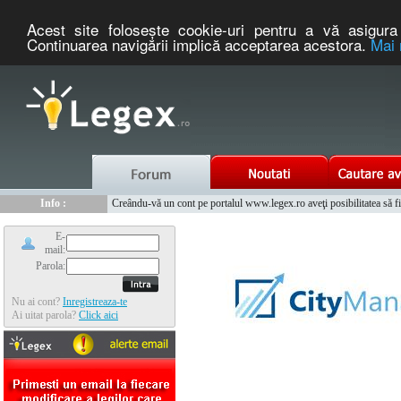
Acest site foloseşte cookie-uri pentru a vă asigura 
Continuarea navigării implică acceptarea acestora.
Mai 
Nou :
Legex.ro - portal de legislatie romaneasca. Un serviciu oferit g
Info :
Creându-vă un cont pe portalul www.legex.ro aveţi posibilitatea să fiţi
Info :
www.tntauto.ro - Managementul Integrat al Parcului Auto
E-
mail:
Parola:
Nu ai cont?
Inregistreaza-te
Ai uitat parola?
Click aici