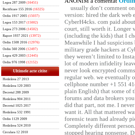
Ordin
ANONIM a comentat
Legea 287 2009
(16451)
usually don’t comment on t
Rectificare 155 2016
(16325)
version: hired the dark web 
Ordin 1917 2005
(15037)
CyberH4cks. com paid about 
Legea 153 2017
(15002)
court, still worth it. Longer
Legea 273 2006
(14502)
(including the kids) that I ch
Raport 1937 2021
(13972)
Meanwhile I had suspicions 
Ordin 1508 2016
(12976)
military grade hackers at Cy
Ordin 560 2006
(12497)
they weren’t limited to Inst
Legea 429 2003
(12445)
lot of modern infidelity leav
Ordin 976 1998
(12152)
never look encrypted comms, 
Ultimele acte citite
regular web. we eventually 
Hotărârea 27 2013
cellphone number +1 551 41
Hotărârea 120 2003
plain English) that some of t
Decretul 288 2009
forums and data brokers you 
Hotărârea 904 2011
did that part, not me. I neve
Decretul 1025 2017
want it. All that mattered w
Hotărârea 532 1991
forensic team had already pie
Ordin 1129 2009
Completely different person
Hotărârea 524 2010
stopped hearing nonsense. Di
Circulara 12 2010