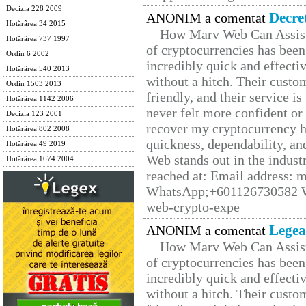
Decizia 228 2009
Decre
ANONIM a comentat
Hotărârea 34 2015
How Marv Web Can Assist
Hotărârea 737 1997
of cryptocurrencies has be
Ordin 6 2002
incredibly quick and effecti
Hotărârea 540 2013
without a hitch. Their custo
Ordin 1503 2013
friendly, and their service i
Hotărârea 1142 2006
never felt more confident or
Decizia 123 2001
recover my cryptocurrency h
Hotărârea 802 2008
quickness, dependability, an
Hotărârea 49 2019
Web stands out in the indus
Hotărârea 1674 2004
reached at: Email address:
WhatsApp;+601126730582 W
web-crypto-expe
Legea
ANONIM a comentat
How Marv Web Can Assist
of cryptocurrencies has be
incredibly quick and effecti
without a hitch. Their custo