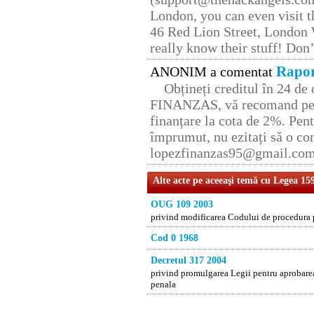
London, you can even visit th
46 Red Lion Street, London
really know their stuff! Don’
Rapor
ANONIM a comentat
Obțineți creditul în 24 d
FINANZAS, vă recomand pent
finanțare la cota de 2%. Pent
împrumut, nu ezitați să o con
lopezfinanzas95@gmail.co
Alte acte pe aceeaşi temă cu Legea 15
OUG 109 2003
privind modificarea Codului de procedura 
Cod 0 1968
Decretul 317 2004
privind promulgarea Legii pentru aprobare
penala