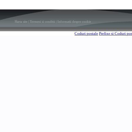
Harta site
|
Termeni si conditii
|
Informatii despre cookie
Coduri postale
Prefixe si Coduri po