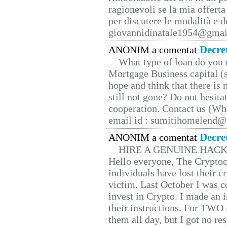
ragionevoli se la mia offerta
per discutere le modalità e 
giovannidinatale1954@­gmai
Decre
ANONIM a comentat
What type of loan do you 
Mortgage Business capital (s
hope and think that there is
still not gone? Do not hesita
cooperation. Contact us (W
email id : sumitihomelend
Decre
ANONIM a comentat
HIRE A GENUINE HAC
Hello everyone, The Cryptocu
individuals have lost their c
victim. Last October I was 
invest in Crypto. I made an i
their instructions. For TWO 
them all day, but I got no re