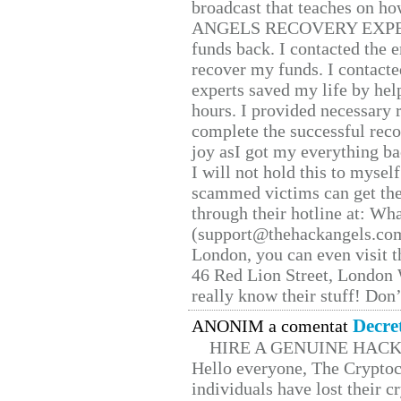
broadcast that teaches on h
ANGELS RECOVERY EXPERT. H
funds back. I contacted the 
recover my funds. I contact
experts saved my life by hel
hours. I provided necessary 
complete the successful reco
joy asI got my everything bac
I will not hold this to myself
scammed victims can get the
through their hotline at: W
(support@thehackangels.com
London, you can even visit th
46 Red Lion Street, London
really know their stuff! Don’
Decre
ANONIM a comentat
HIRE A GENUINE HAC
Hello everyone, The Cryptocu
individuals have lost their c