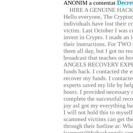
Decre
ANONIM a comentat
HIRE A GENUINE HAC
Hello everyone, The Cryptocu
individuals have lost their c
victim. Last October I was 
invest in Crypto. I made an i
their instructions. For TWO 
them all day, but I got no re
broadcast that teaches on h
ANGELS RECOVERY EXPERT. H
funds back. I contacted the 
recover my funds. I contact
experts saved my life by hel
hours. I provided necessary 
complete the successful reco
joy asI got my everything bac
I will not hold this to myself
scammed victims can get the
through their hotline at: W
(support@thehackangels.com