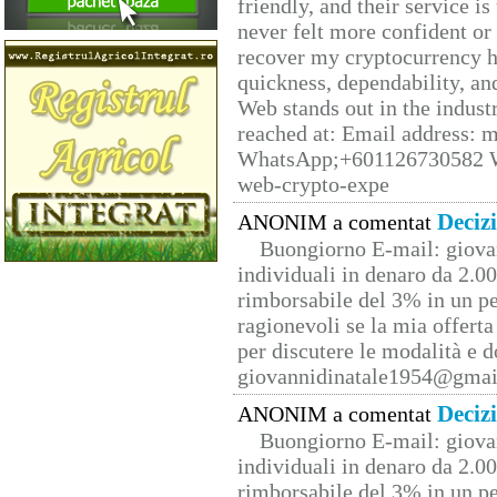
friendly, and their service i
never felt more confident or
recover my cryptocurrency h
quickness, dependability, an
Web stands out in the indus
reached at: Email address:
WhatsApp;+601126730582 W
web-crypto-expe
Deciz
ANONIM a comentat
Buongiorno E-mail: giova
individuali in denaro da 2.00
rimborsabile del 3% in un pe
ragionevoli se la mia offerta
per discutere le modalità e 
giovannidinatale1954@­gmai
Deciz
ANONIM a comentat
Buongiorno E-mail: giova
individuali in denaro da 2.00
rimborsabile del 3% in un pe