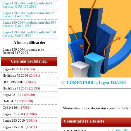
Legea 159 2004 modifica articolul 1
din actul OUG 109 2003
Legea 159 2004 modifica articolul 52
din actul Cod 0 1968
Legea 159 2004 modifica articolul 304
din actul Cod 0 1968
Legea 159 2004 modifica articolul 350
din actul Cod 0 1968
A fost modificat de:
Legea 159 2004 promulgat de
Decretul 317 2004
Cele mai căutate legi
Legea 40 2011
(24615)
Hotărârea 73 2006
(24041)
OUG 195 2002
(23832)
COMENTARII la Legea 159/2004
Hotărârea 41 2001
(22895)
Legea 28 1991
(20980)
Ordin 4 2007
(18320)
Momentan nu exista niciun comentariu la 
Cod 0 1864
(17591)
Legea 571 2003
(16986)
Legea 263 2010
(16614)
Comentarii la alte acte
Legea 215 2001
(16471)