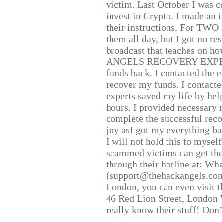
victim. Last October I was 
invest in Crypto. I made an i
their instructions. For TWO 
them all day, but I got no re
broadcast that teaches on h
ANGELS RECOVERY EXPERT. H
funds back. I contacted the 
recover my funds. I contact
experts saved my life by hel
hours. I provided necessary 
complete the successful reco
joy asI got my everything bac
I will not hold this to myself
scammed victims can get the
through their hotline at: W
(support@thehackangels.com
London, you can even visit th
46 Red Lion Street, London
really know their stuff! Don’