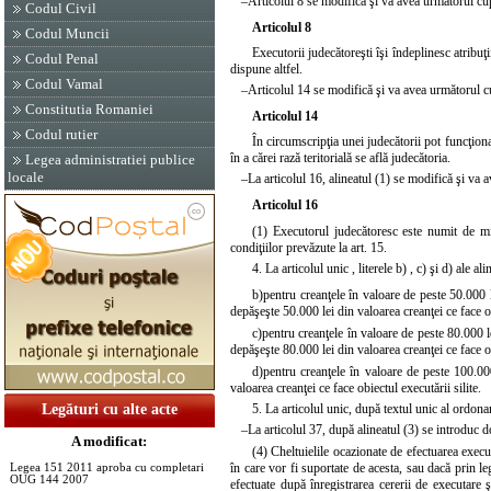
–
Articolul 8
se modifică şi va avea următorul cu
Codul Civil
Articolul 8
Codul Muncii
Executorii judecătoreşti îşi îndeplinesc atribuţ
Codul Penal
dispune altfel.
Codul Vamal
–
Articolul 14
se modifică şi va avea următorul c
Constitutia Romaniei
Articolul 14
Codul rutier
În circumscripţia unei judecătorii pot funcţion
în a cărei rază teritorială se află judecătoria.
Legea administratiei publice
locale
–
La articolul 16,
alineatul (1)
se modifică şi va 
Articolul 16
(1) Executorul judecătoresc este numit de minis
condiţiilor prevăzute la art. 15.
4. La
articolul unic
, literele
b)
,
c)
şi
d)
ale ali
b)
pentru creanţele în valoare de peste 50.000 
depăşeşte 50.000 lei din valoarea creanţei ce face ob
c)
pentru creanţele în valoare de peste 80.000 
depăşeşte 80.000 lei din valoarea creanţei ce face ob
d)
pentru creanţele în valoare de peste 100.0
valoarea creanţei ce face obiectul executării silite.
Legături cu alte acte
5. La articolul unic, după textul unic al ordon
–
La articolul 37, după alineatul (3) se introduc d
A modificat:
(4) Cheltuielile ocazionate de efectuarea execut
în care vor fi suportate de acesta, sau dacă prin le
Legea 151 2011 aproba cu completari
OUG 144 2007
efectuate după înregistrarea cererii de executare ş