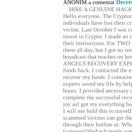
Decre
ANONIM a comentat
HIRE A GENUINE HAC
Hello everyone, The Cryptocu
individuals have lost their c
victim. Last October I was 
invest in Crypto. I made an i
their instructions. For TWO 
them all day, but I got no re
broadcast that teaches on h
ANGELS RECOVERY EXPERT. H
funds back. I contacted the 
recover my funds. I contact
experts saved my life by hel
hours. I provided necessary 
complete the successful reco
joy asI got my everything bac
I will not hold this to myself
scammed victims can get the
through their hotline at: W
(support@thehackangels.com