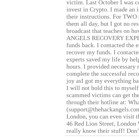
victim. Last October I was 
invest in Crypto. I made an i
their instructions. For TWO 
them all day, but I got no re
broadcast that teaches on h
ANGELS RECOVERY EXPERT. H
funds back. I contacted the 
recover my funds. I contact
experts saved my life by hel
hours. I provided necessary 
complete the successful reco
joy asI got my everything bac
I will not hold this to myself
scammed victims can get the
through their hotline at: W
(support@thehackangels.com
London, you can even visit th
46 Red Lion Street, London
really know their stuff! Don’