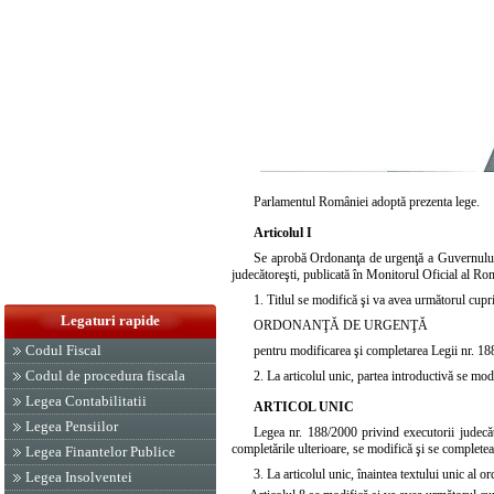
Parlamentul României adoptă prezenta lege.
Articolul I
Se aprobă
Ordonanţa de urgenţă a Guvernulu
judecătoreşti, publicată în Monitorul Oficial al Ro
1.
Titlul
se modifică şi va avea următorul cupr
Legaturi rapide
ORDONANŢĂ DE URGENŢĂ
Codul Fiscal
pentru modificarea şi completarea
Legii nr. 1
Codul de procedura fiscala
2. La articolul unic, partea introductivă se mo
Legea Contabilitatii
ARTICOL UNIC
Legea Pensiilor
Legea nr. 188/2000
privind executorii judecă
completările ulterioare, se modifică şi se complet
Legea Finantelor Publice
3. La articolul unic, înaintea textului unic al 
Legea Insolventei