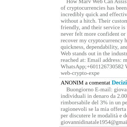
How Marv Web Can Assist
of cryptocurrencies has be
incredibly quick and effecti
without a hitch. Their custo
friendly, and their service i
never felt more confident or
recover my cryptocurrency h
quickness, dependability, an
Web stands out in the indus
reached at: Email address:
WhatsApp;+601126730582 W
web-crypto-expe
Deciz
ANONIM a comentat
Buongiorno E-mail: giova
individuali in denaro da 2.00
rimborsabile del 3% in un pe
ragionevoli se la mia offerta
per discutere le modalità e 
giovannidinatale1954@­gmai