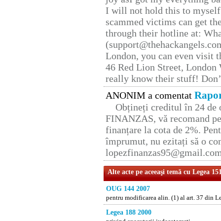
I will not hold this to myself
scammed victims can get the
through their hotline at: W
(support@thehackangels.com
London, you can even visit th
46 Red Lion Street, London
really know their stuff! Don’
Rapor
ANONIM a comentat
Obțineți creditul în 24 d
FINANZAS, vă recomand pent
finanțare la cota de 2%. Pent
împrumut, nu ezitați să o con
lopezfinanzas95@gmail.co
Alte acte pe aceeaşi temă cu Legea 15
OUG 144 2007
pentru modificarea alin. (1) al art. 37 din 
Legea 188 2000