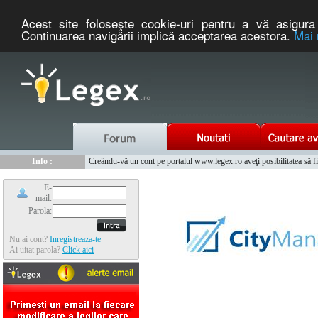
Acest site foloseşte cookie-uri pentru a vă asigura 
Continuarea navigării implică acceptarea acestora.
Mai 
Nou :
Legex.ro - portal de legislatie romaneasca. Un serviciu oferit g
Info :
Creându-vă un cont pe portalul www.legex.ro aveţi posibilitatea să fiţi
Info :
www.tntauto.ro - Managementul Integrat al Parcului Auto
E-
mail:
Parola:
Nu ai cont?
Inregistreaza-te
Ai uitat parola?
Click aici