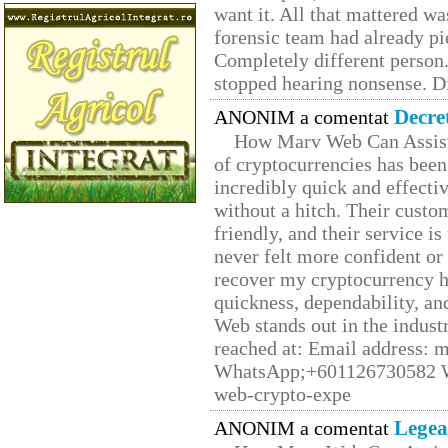
want it. All that mattered w
forensic team had already pie
Completely different person
stopped hearing nonsense. Di
Decre
ANONIM a comentat
How Marv Web Can Assist
of cryptocurrencies has be
incredibly quick and effecti
without a hitch. Their custo
friendly, and their service i
never felt more confident or
recover my cryptocurrency h
quickness, dependability, an
Web stands out in the indus
reached at: Email address:
WhatsApp;+601126730582 W
web-crypto-expe
Legea
ANONIM a comentat