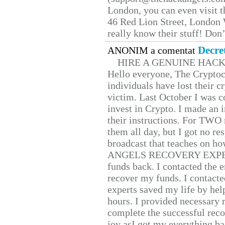
London, you can even visit th
46 Red Lion Street, London
really know their stuff! Don’
Decre
ANONIM a comentat
HIRE A GENUINE HAC
Hello everyone, The Cryptocu
individuals have lost their c
victim. Last October I was 
invest in Crypto. I made an i
their instructions. For TWO 
them all day, but I got no re
broadcast that teaches on h
ANGELS RECOVERY EXPERT. H
funds back. I contacted the 
recover my funds. I contact
experts saved my life by hel
hours. I provided necessary 
complete the successful reco
joy asI got my everything bac