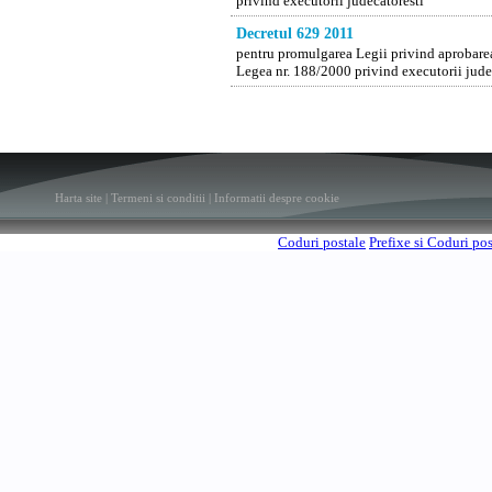
privind executorii judecatoresti
Decretul 629 2011
pentru promulgarea Legii privind aprobarea
Legea nr. 188/2000 privind executorii jude
Harta site
|
Termeni si conditii
|
Informatii despre cookie
Coduri postale
Prefixe si Coduri po