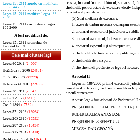
acestea, în cazul în care debitorul, somat să îşi 
Legea 151 2011 aproba cu modificari
OUG 144 2007
cheltuielile pentru actele de executare efectiv înde
activitatea depusă de aceştia.
Legea 151 2011 modifica Legea 188
2000
(5) Sunt cheltuieli de executare:
1. taxele de timbru necesare declanşării executăr
Legea 151 2011 completeaza Legea
188 2000
2. onorariul executorului judecătoresc, stabilit p
A fost modificat de:
3. onorariul avocatului, în faza de executare sil
Legea 151 2011 promulgat de
4. onorariul expertului şi al interpretului;
Decretul 629 2011
5. cheltuielile efectuate cu ocazia publicităţii p
Cele mai căutate legi
6. cheltuielile de transport;
Legea 40 2011
(24606)
7. alte cheltuieli prevăzute de lege ori necesare 
Hotărârea 73 2006
(24031)
Articolul II
OUG 195 2002
(23773)
Legea nr. 188/2000
privind executorii judecă
Hotărârea 41 2001
(22855)
completările ulterioare, inclusiv cu modificările ş
Legea 28 1991
(20942)
o nouă numerotare.
Ordin 4 2007
(18311)
Această lege a fost adoptată de Parlamentul R
Cod 0 1864
(17582)
PREŞEDINTELE CAMEREI DEPUTAŢIL
Legea 571 2003
(16968)
ROBERTA ALMA ANASTASE
Legea 263 2010
(16592)
PREŞEDINTELE SENATULUI
Legea 287 2009
(16434)
MIRCEA-DAN GEOANĂ
Legea 215 2001
(16418)
Rectificare 155 2016
(16320)