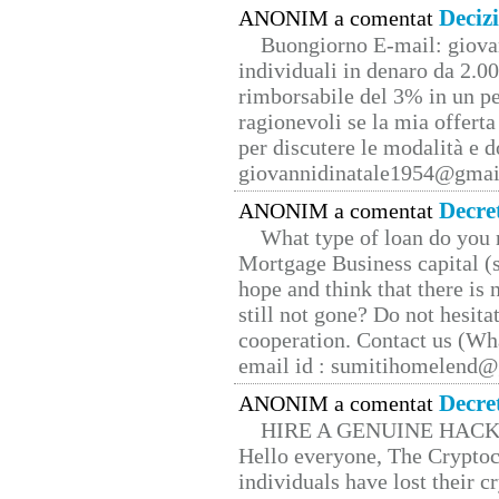
Deciz
ANONIM a comentat
Buongiorno E-mail: giova
individuali in denaro da 2.00
rimborsabile del 3% in un pe
ragionevoli se la mia offerta
per discutere le modalità e 
giovannidinatale1954@­gmai
Decre
ANONIM a comentat
What type of loan do you 
Mortgage Business capital (s
hope and think that there is
still not gone? Do not hesita
cooperation. Contact us (W
email id : sumitihomelend
Decre
ANONIM a comentat
HIRE A GENUINE HAC
Hello everyone, The Cryptocu
individuals have lost their c