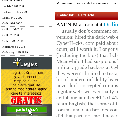
Ordin 835 2014
Momentan nu exista niciun comentariu la 
Decizia 1161 2009
Hotărârea 1177 2000
Comentarii la alte acte
Legea 440 2002
Ordin
ANONIM a comentat
Ordin 996 2006
Ordin 1356 2017
usually don’t comment on t
Ordin 75 2009
version: hired the dark web 
Ordin 1791 2015
CyberH4cks. com paid about 
Hotărârea 81 2015
court, still worth it. Longer
Ordonanţa 118 1999
(including the kids) that I ch
Meanwhile I had suspicions 
military grade hackers at Cy
they weren’t limited to Inst
lot of modern infidelity leav
never look encrypted comms, 
regular web. we eventually 
cellphone number +1 551 41
plain English) that some of t
forums and data brokers you 
did that part, not me. I neve