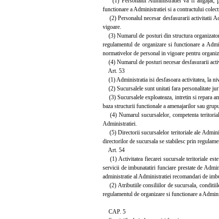
(1) Personalul Administratiei va fi angajat, pro
functionare a Administratiei si a contractului colect
(2) Personalul necesar desfasurarii activitatii Ad
vigoare.
(3) Numarul de posturi din structura organizatorica
regulamentul de organizare si functionare a Admi
normativelor de personal in vigoare pentru organizar
(4) Numarul de posturi necesar desfasurarii activit
Art. 53
(1) Administratia isi desfasoara activitatea, la niv
(2) Sucursalele sunt unitati fara personalitate juri
(3) Sucursalele exploateaza, intretin si repara ame
baza structurii functionale a amenajarilor sau grupu
(4) Numarul sucursalelor, competenta teritoriala a
Administratiei.
(5) Directorii sucursalelor teritoriale ale Administ
directorilor de sucursala se stabilesc prin regulame
Art. 54
(1) Activitatea fiecarei sucursale teritoriale este 
servicii de imbunatatiri funciare prestate de Admini
administratie al Administratiei recomandari de imbuna
(2) Atributiile consiliilor de sucursala, conditii
regulamentul de organizare si functionare a Adminis
CAP. 5