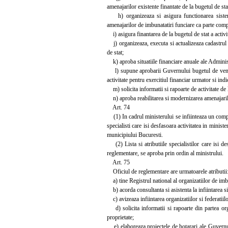
amenajarilor existente finantate de la bugetul de st
h) organizeaza si asigura functionarea sistemu
amenajarilor de imbunatatiri funciare ca parte comp
i) asigura finantarea de la bugetul de stat a activi
j) organizeaza, executa si actualizeaza cadastrul a
de stat;
k) aproba situatiile financiare anuale ale Administ
l) supune aprobarii Guvernului bugetul de venitur
activitate pentru exercitiul financiar urmator si ind
m) solicita informatii si rapoarte de activitate de 
n) aproba reabilitarea si modernizarea amenajarilor
Art. 74
(1) In cadrul ministerului se infiinteaza un compar
specialisti care isi desfasoara activitatea in ministe
municipiului Bucuresti.
(2) Lista si atributiile specialistilor care isi des
reglementare, se aproba prin ordin al ministrului.
Art. 75
Oficiul de reglementare are urmatoarele atributii
a) tine Registrul national al organizatiilor de imbu
b) acorda consultanta si asistenta la infiintarea si 
c) avizeaza infiintarea organizatiilor si federatiilo
d) solicita informatii si rapoarte din partea organ
proprietate;
e) elaboreaza proiectele de hotarari ale Guvernulu