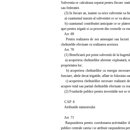
Subventia se calculeaza separat pentru fiecare stati
sau federatiei.
(3) In fiecare an, inainte ca orice subventie sa fie
a) cuantumul maxim al subventiei ce se va aloca 
b) cuantumul contributiei anticipate ce se plateste d
apei pentru irigatii si ca procent din costurile cu en
Art. 69
Pentru realizarea de noi amenajari sau lucrari de 
cheltuielile efectuate cu realizarea acestora.
Art. 70
(1) Beneficiarii pot primi subventii de la bugetul 
a) acoperirea cheltuielilor aferente exploatarii, intr
proprietatea lor;
b) acoperirea cheltuielilor cu energia necesare pen
funciare, altele decat irigatiile, aflate in folosinta s
c) acoperirea cheltuielilor necesare realizarii de n
acopere total sau partial cheltuielile efectuate cu re
(2) Fondurile publice pentru investitiile noi se st
CAP. 6
Atributiile ministerului
Art. 71
Raspunderea pentru coordonarea activitatilor de im
publice centrale careia i se atribuie raspunderea pe