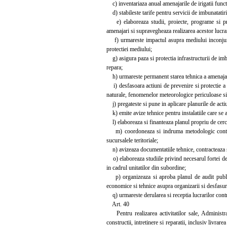
c) inventariaza anual amenajarile de irigatii funct
d) stabileste tarife pentru servicii de imbunatatiri
e) elaboreaza studii, proiecte, programe si prop
amenajari si supravegheaza realizarea acestor lucrari
f) urmareste impactul asupra mediului inconjurato
protectiei mediului;
g) asigura paza si protectia infrastructurii de imbu
repara;
h) urmareste permanent starea tehnica a amenajaril
i) desfasoara actiuni de prevenire si protectie a am
naturale, fenomenelor meteorologice periculoase si 
j) pregateste si pune in aplicare planurile de acti
k) emite avize tehnice pentru instalatiile care se 
l) elaboreaza si finanteaza planul propriu de cerce
m) coordoneaza si indruma metodologic controlul t
sucursalele teritoriale;
n) avizeaza documentatiile tehnice, contracteaza si fi
o) elaboreaza studiile privind necesarul fortei de 
in cadrul unitatilor din subordine;
p) organizeaza si aproba planul de audit public 
economice si tehnice asupra organizarii si desfasurar
q) urmareste derularea si receptia lucrarilor contra
Art. 40
Pentru realizarea activitatilor sale, Administrati
constructii, intretinere si reparatii, inclusiv livra