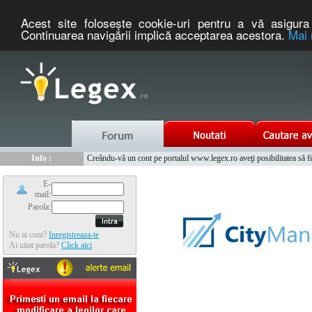
Acest site foloseşte cookie-uri pentru a vă asigura 
Continuarea navigării implică acceptarea acestora.
Mai 
Nou :
Info :
Legex.ro - portal de legislatie romaneasca. Un serviciu oferit g
Creându-vă un cont pe portalul www.legex.ro aveţi posibilitatea să fiţi
Info :
www.tntauto.ro - Managementul Integrat al Parcului Auto
Info :
Cauta coduri postale si prefixe telefonice nationale si internationale
E-
mail:
Parola:
Nu ai cont?
Inregistreaza-te
Ai uitat parola?
Click aici