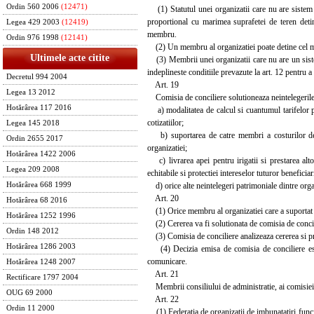
Ordin 560 2006
(12471)
(1) Statutul unei organizatii care nu are sistem 
proportional cu marimea suprafetei de teren detinu
Legea 429 2003
(12419)
membru.
Ordin 976 1998
(12141)
(2) Un membru al organizatiei poate detine cel mu
Ultimele acte citite
(3) Membrii unei organizatii care nu are un sistem
indeplineste conditiile prevazute la art. 12 pentru a
Decretul 994 2004
Art. 19
Legea 13 2012
Comisia de conciliere solutioneaza neintelegerile p
Hotărârea 117 2016
a) modalitatea de calcul si cuantumul tarifelor pra
cotizatiilor;
Legea 145 2018
b) suportarea de catre membri a costurilor de exp
Ordin 2655 2017
organizatiei;
Hotărârea 1422 2006
c) livrarea apei pentru irigatii si prestarea altor 
Legea 209 2008
echitabile si protectiei intereselor tuturor beneficiar
d) orice alte neintelegeri patrimoniale dintre orga
Hotărârea 668 1999
Art. 20
Hotărârea 68 2016
(1) Orice membru al organizatiei care a suportat un
Hotărârea 1252 1996
(2) Cererea va fi solutionata de comisia de concilie
Ordin 148 2012
(3) Comisia de conciliere analizeaza cererea si pro
Hotărârea 1286 2003
(4) Decizia emisa de comisia de conciliere este d
comunicare.
Hotărârea 1248 2007
Art. 21
Rectificare 1797 2004
Membrii consiliului de administratie, ai comisiei de
OUG 69 2000
Art. 22
Ordin 11 2000
(1) Federatia de organizatii de imbunatatiri funcia