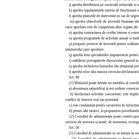
j) aproba distribuirea pe sucursale teritoriale si ac
k) aproba regulamentele interne de functionare a 
l) aproba planurile de interventie in caz de urgenta
m) aproba obiectivele de investitii finantate din 
caror aprobare este de competenta altor organe ale a
n) aproba contractarea de credite interne si extern
o) aproba programele de activitate anuale si multianu
p) propune proiecte de investitii pentru realizarea
ministerului spre aprobare;
q) aproba lista specialistilor imputerniciti pentru c
r) stabileste prerogativele directorului general in
s) aproba inchirierea bunurilor din domeniul priva
t) aproba orice alta masura necesara desfasurarii ac
Art. 49
(1) Ministrul poate demite un membru al consiliulu
a) absenteaza nejustificat la trei sedinte consecuti
b) desfasoara activitati concurente, este implicat
conflict de interese real sau potential;
c) este condamnat pentru savarsirea de infractiun
d) pentru alte motive, la propunerea presedintelui
(2) Consiliul de administratie poate conferi prerog
serviciu ale acestora si poate, de asemenea, recurg
Art. 50
(1) Consiliul de administratie se va intruni in sedi
(2) Consiliul de administratie ia decizii cu maj