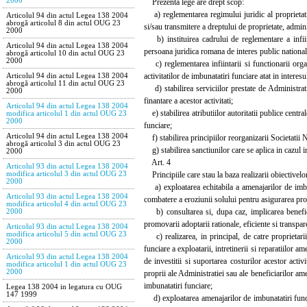
2000
Prezenta lege are drept scop:
a) reglementarea regimului juridic al proprietatii
Articolul 94 din actul Legea 138 2004
abrogă articolul 8 din actul OUG 23
si/sau transmitere a dreptului de proprietate, admini
2000
b) instituirea cadrului de reglementare a infiint
Articolul 94 din actul Legea 138 2004
persoana juridica romana de interes public national 
abrogă articolul 10 din actul OUG 23
2000
c) reglementarea infiintarii si functionarii organi
activitatilor de imbunatatiri funciare atat in interesu
Articolul 94 din actul Legea 138 2004
abrogă articolul 11 din actul OUG 23
d) stabilirea serviciilor prestate de Administrati
2000
finantare a acestor activitati;
Articolul 94 din actul Legea 138 2004
e) stabilirea atributiilor autoritatii publice centra
modifica articolul 1 din actul OUG 23
2000
funciare;
Articolul 94 din actul Legea 138 2004
f) stabilirea principiilor reorganizarii Societatii 
abrogă articolul 3 din actul OUG 23
g) stabilirea sanctiunilor care se aplica in cazul in
2000
Art. 4
Articolul 93 din actul Legea 138 2004
Principiile care stau la baza realizarii obiectivelo
modifica articolul 3 din actul OUG 23
2000
a) exploatarea echitabila a amenajarilor de imbuna
Articolul 93 din actul Legea 138 2004
combatere a eroziunii solului pentru asigurarea prote
modifica articolul 4 din actul OUG 23
b) consultarea si, dupa caz, implicarea beneficiar
2000
promovarii adoptarii rationale, eficiente si transpar
Articolul 93 din actul Legea 138 2004
modifica articolul 5 din actul OUG 23
c) realizarea, in principal, de catre proprietarii 
2000
funciare a exploatarii, intretinerii si reparatiilor a
Articolul 93 din actul Legea 138 2004
de investitii si suportarea costurilor acestor acti
modifica articolul 1 din actul OUG 23
2000
proprii ale Administratiei sau ale beneficiarilor amen
imbunatatiri funciare;
Legea 138 2004 in legatura cu OUG
147 1999
d) exploatarea amenajarilor de imbunatatiri funciar