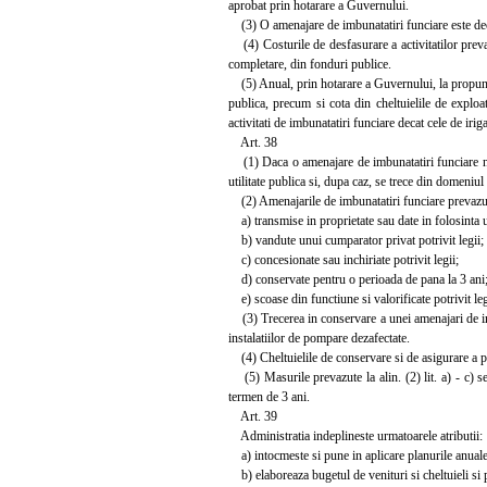
aprobat prin hotarare a Guvernului.
(3) O amenajare de imbunatatiri funciare este declar
(4) Costurile de desfasurare a activitatilor prevazu
completare, din fonduri publice.
(5) Anual, prin hotarare a Guvernului, la propunere
publica, precum si cota din cheltuielile de exploat
activitati de imbunatatiri funciare decat cele de iriga
Art. 38
(1) Daca o amenajare de imbunatatiri funciare nu m
utilitate publica si, dupa caz, se trece din domeniul 
(2) Amenajarile de imbunatatiri funciare prevazute 
a) transmise in proprietate sau date in folosinta une
b) vandute unui cumparator privat potrivit legii;
c) concesionate sau inchiriate potrivit legii;
d) conservate pentru o perioada de pana la 3 ani
e) scoase din functiune si valorificate potrivit leg
(3) Trecerea in conservare a unei amenajari de imb
instalatiilor de pompare dezafectate.
(4) Cheltuielile de conservare si de asigurare a p
(5) Masurile prevazute la alin. (2) lit. a) - c) se 
termen de 3 ani.
Art. 39
Administratia indeplineste urmatoarele atributii:
a) intocmeste si pune in aplicare planurile anuale de
b) elaboreaza bugetul de venituri si cheltuieli si p