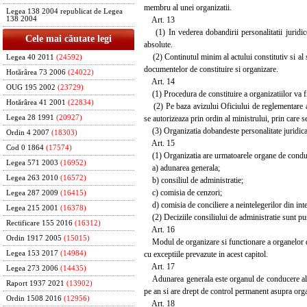
membru al unei organizatii.
Legea 138 2004 republicat de Legea
Art. 13
138 2004
(1) In vederea dobandirii personalitatii juridice,
Cele mai căutate legi
absolute.
(2) Continutul minim al actului constitutiv si al s
Legea 40 2011
(24592)
documentelor de constituire si organizare.
Hotărârea 73 2006
(24022)
Art. 14
OUG 195 2002
(23729)
(1) Procedura de constituire a organizatiilor va fi
Hotărârea 41 2001
(22834)
(2) Pe baza avizului Oficiului de reglementare a o
se autorizeaza prin ordin al ministrului, prin care s
Legea 28 1991
(20927)
(3) Organizatia dobandeste personalitate juridica la
Ordin 4 2007
(18303)
Art. 15
Cod 0 1864
(17574)
(1) Organizatia are urmatoarele organe de conduc
Legea 571 2003
(16952)
a) adunarea generala;
Legea 263 2010
(16572)
b) consiliul de administratie;
c) comisia de cenzori;
Legea 287 2009
(16415)
d) comisia de conciliere a neintelegerilor din inte
Legea 215 2001
(16378)
(2) Deciziile consiliului de administratie sunt pus
Rectificare 155 2016
(16312)
Art. 16
Ordin 1917 2005
(15015)
Modul de organizare si functionare a organelor de 
cu exceptiile prevazute in acest capitol.
Legea 153 2017
(14984)
Art. 17
Legea 273 2006
(14435)
Adunarea generala este organul de conducere al or
Raport 1937 2021
(13902)
pe an si are drept de control permanent asupra organel
Ordin 1508 2016
(12956)
Art. 18