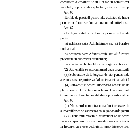
combatere a eroziunii solului aflate in administrar
variabile, dupa caz, de exploatare, intretinere si rep
Art. 66
Tarifele de prestatii pentru alte activitati de imbu
prin ordin al ministrului, iar cuantumul tarifelor se
Art. 67
(1) Organizatiile si federatiile primesc subventii d
pentru:
a) achitarea catre Administratie sau alt furnizor d
multianual;
b) achitarea catre Administratie sau alt furnizor de
prevazute in contractul multianual;
c) decontarea cheltuielilor cu energia electrica si 
(2) Subventiile se acorda numai daca organizatiile 
(3) Subventiile de la bugetul de stat pentru indeplin
acestora si se repartizeaza Administratiei sau altui f
(4) Subventiile pentru suportarea costurilor de ex
plafon maxim la hectar unitar la nivel national, indi
Cuantumul subventiei se stabileste proportional cu s
Art. 68
(1) Ministerul comunica unitatilor interesate din 
subventiilor ce se estimeaza ca se pot acorda pentr
(2) Cuantumul maxim al subventiei ce se acorda fi
livrare a apei pentru irigatii mentionate in contract
in hectare, care este detinuta in proprietate de mem