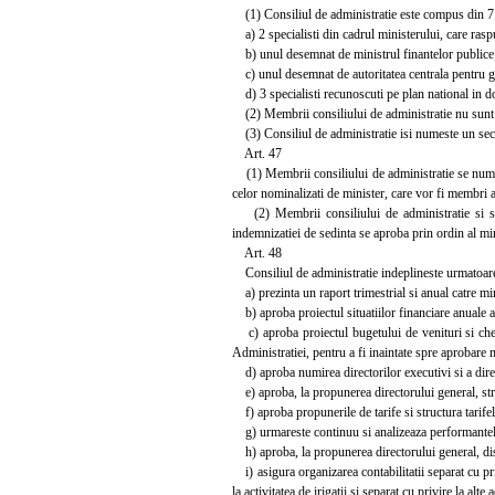
(1) Consiliul de administratie este compus din 7 
a) 2 specialisti din cadrul ministerului, care rasp
b) unul desemnat de ministrul finantelor publice
c) unul desemnat de autoritatea centrala pentru g
d) 3 specialisti recunoscuti pe plan national in d
(2) Membrii consiliului de administratie nu sunt sa
(3) Consiliul de administratie isi numeste un secr
Art. 47
(1) Membrii consiliului de administratie se numesc,
celor nominalizati de minister, care vor fi membri a
(2) Membrii consiliului de administratie si sec
indemnizatiei de sedinta se aproba prin ordin al min
Art. 48
Consiliul de administratie indeplineste urmatoarel
a) prezinta un raport trimestrial si anual catre min
b) aproba proiectul situatiilor financiare anuale al
c) aproba proiectul bugetului de venituri si cheltu
Administratiei, pentru a fi inaintate spre aprobare 
d) aproba numirea directorilor executivi si a direc
e) aproba, la propunerea directorului general, struc
f) aproba propunerile de tarife si structura tarifelo
g) urmareste continuu si analizeaza performantele 
h) aproba, la propunerea directorului general, distr
i) asigura organizarea contabilitatii separat cu priv
la activitatea de irigatii si separat cu privire la alte 