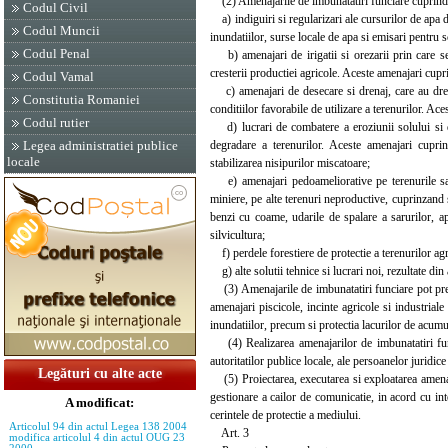
(2) Amenajarile de imbunatatiri funciare cuprind u
Codul Civil
a) indiguiri si regularizari ale cursurilor de apa de
Codul Muncii
inundatiilor, surse locale de apa si emisari pentru 
Codul Penal
b) amenajari de irigatii si orezarii prin care se 
cresterii productiei agricole. Aceste amenajari cupri
Codul Vamal
c) amenajari de desecare si drenaj, care au drept 
Constitutia Romaniei
conditiilor favorabile de utilizare a terenurilor. Ac
Codul rutier
d) lucrari de combatere a eroziunii solului si de
degradare a terenurilor. Aceste amenajari cuprind
Legea administratiei publice
locale
stabilizarea nisipurilor miscatoare;
e) amenajari pedoameliorative pe terenurile sarat
miniere, pe alte terenuri neproductive, cuprinzand s
benzi cu coame, udarile de spalare a sarurilor, a
silvicultura;
f) perdele forestiere de protectie a terenurilor agr
g) alte solutii tehnice si lucrari noi, rezultate din 
(3) Amenajarile de imbunatatiri funciare pot prelua
amenajari piscicole, incinte agricole si industriale 
inundatiilor, precum si protectia lacurilor de acumu
(4) Realizarea amenajarilor de imbunatatiri funci
autoritatilor publice locale, ale persoanelor juridic
Legături cu alte acte
(5) Proiectarea, executarea si exploatarea amenajar
gestionare a cailor de comunicatie, in acord cu int
A modificat:
cerintele de protectie a mediului.
Articolul 94 din actul Legea 138 2004
Art. 3
modifica articolul 4 din actul OUG 23