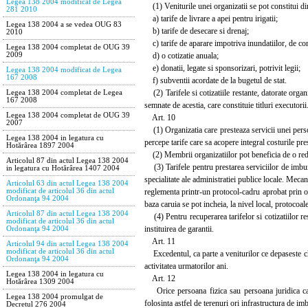
Legea 138 2004 modificat de Legea
(1) Veniturile unei organizatii se pot constitui di
281 2010
a) tarife de livrare a apei pentru irigatii;
Legea 138 2004 a se vedea OUG 83
b) tarife de desecare si drenaj;
2010
c) tarife de aparare impotriva inundatiilor, de comb
Legea 138 2004 completat de OUG 39
d) o cotizatie anuala;
2009
e) donatii, legate si sponsorizari, potrivit legii;
Legea 138 2004 modificat de Legea
167 2008
f) subventii acordate de la bugetul de stat.
(2) Tarifele si cotizatiile restante, datorate org
Legea 138 2004 completat de Legea
167 2008
semnate de acestia, care constituie titluri executorii
Legea 138 2004 completat de OUG 39
Art. 10
2007
(1) Organizatia care presteaza servicii unei persoa
Legea 138 2004 in legatura cu
percepe tarife care sa acopere integral costurile pre
Hotărârea 1897 2004
(2) Membrii organizatiilor pot beneficia de o reduce
Articolul 87 din actul Legea 138 2004
(3) Tarifele pentru prestarea serviciilor de imbunat
in legatura cu Hotărârea 1407 2004
specialitate ale administratiei publice locale. Mecan
Articolul 63 din actul Legea 138 2004
reglementa printr-un protocol-cadru aprobat prin ordi
modificat de articolul 36 din actul
Ordonanţa 94 2004
baza caruia se pot incheia, la nivel local, protocoale i
Articolul 87 din actul Legea 138 2004
(4) Pentru recuperarea tarifelor si cotizatiilor r
modificat de articolul 36 din actul
instituirea de garantii.
Ordonanţa 94 2004
Art. 11
Articolul 94 din actul Legea 138 2004
modificat de articolul 36 din actul
Excedentul, ca parte a veniturilor ce depaseste chel
Ordonanţa 94 2004
activitatea urmatorilor ani.
Legea 138 2004 in legatura cu
Art. 12
Hotărârea 1309 2004
Orice persoana fizica sau persoana juridica care d
Legea 138 2004 promulgat de
folosinta astfel de terenuri ori infrastructura de imb
Decretul 276 2004