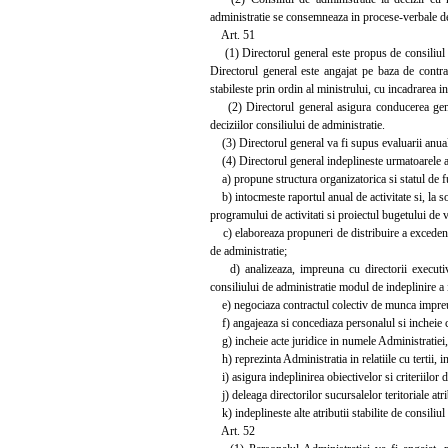
administratie se consemneaza in procese-verbale de
Art. 51
(1) Directorul general este propus de consiliul de
Directorul general este angajat pe baza de contra
stabileste prin ordin al ministrului, cu incadrarea in
(2) Directorul general asigura conducerea general
deciziilor consiliului de administratie.
(3) Directorul general va fi supus evaluarii anuale,
(4) Directorul general indeplineste urmatoarele at
a) propune structura organizatorica si statul de fun
b) intocmeste raportul anual de activitate si, la sol
programului de activitati si proiectul bugetului de v
c) elaboreaza propuneri de distribuire a excedentulu
de administratie;
d) analizeaza, impreuna cu directorii executivi,
consiliului de administratie modul de indeplinire a i
e) negociaza contractul colectiv de munca impreuna
f) angajeaza si concediaza personalul si incheie c
g) incheie acte juridice in numele Administratiei, p
h) reprezinta Administratia in relatiile cu tertii, in
i) asigura indeplinirea obiectivelor si criteriilor 
j) deleaga directorilor sucursalelor teritoriale atr
k) indeplineste alte atributii stabilite de consiliu
Art. 52