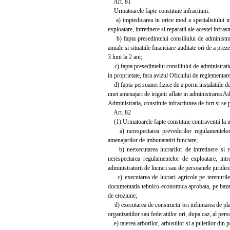
Art. 81
Urmatoarele fapte constituie infractiuni:
a) impiedicarea in orice mod a specialistului imput
exploatare, intretinere si reparatii ale acestei infra
b) fapta presedintelui consiliului de administrati
anuale si situatiile financiare auditate ori de a pre
3 luni la 2 ani;
c) fapta presedintelui consiliului de administratie
in proprietate, fara avizul Oficiului de reglementare
d) fapta persoanei fizice de a porni instalatiile de i
unei amenajari de irigatii aflate in administrarea Ad
Administratia, constituie infractiunea de furt si se
Art. 82
(1) Urmatoarele fapte constituie contraventii la nor
a) nerespectarea prevederilor regulamentelor si 
amenajarilor de imbunatatiri funciare;
b) neexecutarea lucrarilor de intretinere si repa
nerespectarea regulamentelor de exploatare, intr
administratorii de lucrari sau de persoanele juridic
c) executarea de lucrari agricole pe terenurile a
documentatia tehnico-economica aprobata, pe baza ca
de eroziune;
d) executarea de constructii ori infiintarea de plan
organizatiilor sau federatiilor ori, dupa caz, al pers
e) taierea arborilor, arbustilor si a puietilor din pe