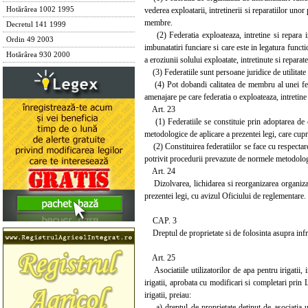
vederea exploatarii, intretinerii si reparatiilor un
Hotărârea 1002 1995
membre.
Decretul 141 1999
(2) Federatia exploateaza, intretine si repara infr
Ordin 49 2003
imbunatatiri funciare si care este in legatura funct
Hotărârea 930 2000
a eroziunii solului exploatate, intretinute si reparat
(3) Federatiile sunt persoane juridice de utilitate 
(4) Pot dobandi calitatea de membru al unei feder
amenajare pe care federatia o exploateaza, intretine 
Art. 23
(1) Federatiile se constituie prin adoptarea de ca
metodologice de aplicare a prezentei legi, care cup
(2) Constituirea federatiilor se face cu respectarea 
potrivit procedurii prevazute de normele metodologi
Art. 24
Dizolvarea, lichidarea si reorganizarea organizati
prezentei legi, cu avizul Oficiului de reglementare.
CAP. 3
Dreptul de proprietate si de folosinta asupra infras
Art. 25
Asociatiile utilizatorilor de apa pentru irigatii, 
irigatii, aprobata cu modificari si completari prin L
irigatii, preiau:
a) dreptul de proprietate detinut de asociatia uti