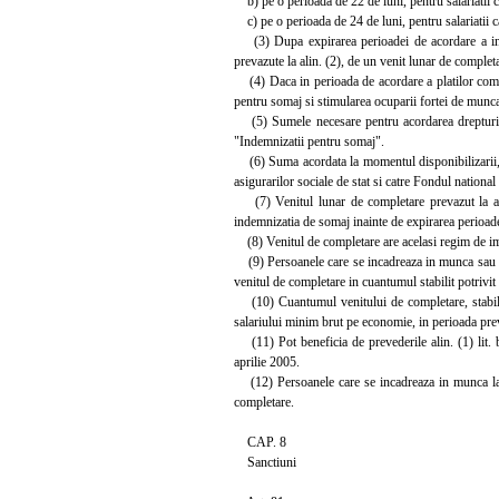
b) pe o perioada de 22 de luni, pentru salariatii 
c) pe o perioada de 24 de luni, pentru salariatii 
(3) Dupa expirarea perioadei de acordare a indemn
prevazute la alin. (2), de un venit lunar de complet
(4) Daca in perioada de acordare a platilor compen
pentru somaj si stimularea ocuparii fortei de munca,
(5) Sumele necesare pentru acordarea drepturilor p
"Indemnizatii pentru somaj".
(6) Suma acordata la momentul disponibilizarii, pr
asigurarilor sociale de stat si catre Fondul national
(7) Venitul lunar de completare prevazut la alin. 
indemnizatia de somaj inainte de expirarea perioadei
(8) Venitul de completare are acelasi regim de im
(9) Persoanele care se incadreaza in munca sau se 
venitul de completare in cuantumul stabilit potrivit 
(10) Cuantumul venitului de completare, stabilit 
salariului minim brut pe economie, in perioada preva
(11) Pot beneficia de prevederile alin. (1) lit. 
aprilie 2005.
(12) Persoanele care se incadreaza in munca la ace
completare.
CAP. 8
Sanctiuni