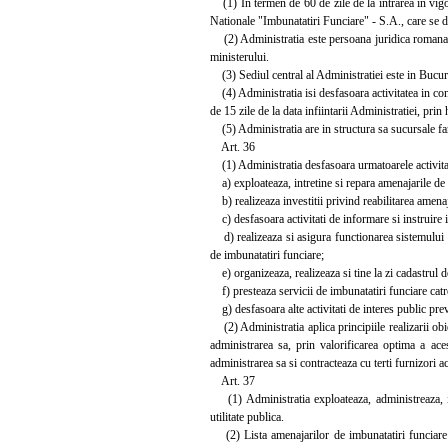
(1) In termen de 60 de zile de la intrarea in vigoa
Nationale "Imbunatatiri Funciare" - S.A., care se di
(2) Administratia este persoana juridica romana d
ministerului.
(3) Sediul central al Administratiei este in Bucures
(4) Administratia isi desfasoara activitatea in con
de 15 zile de la data infiintarii Administratiei, pri
(5) Administratia are in structura sa sucursale far
Art. 36
(1) Administratia desfasoara urmatoarele activita
a) exploateaza, intretine si repara amenajarile de i
b) realizeaza investitii privind reabilitarea amenaj
c) desfasoara activitati de informare si instruire 
d) realizeaza si asigura functionarea sistemului n
de imbunatatiri funciare;
e) organizeaza, realizeaza si tine la zi cadastrul d
f) presteaza servicii de imbunatatiri funciare catre o
g) desfasoara alte activitati de interes public pre
(2) Administratia aplica principiile realizarii obie
administrarea sa, prin valorificarea optima a aces
administrarea sa si contracteaza cu terti furnizori ac
Art. 37
(1) Administratia exploateaza, administreaza, int
utilitate publica.
(2) Lista amenajarilor de imbunatatiri funciare c