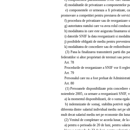
d) modalitatile de privatizare a componentelor p
e) componentele ce urmeaza a fi privatizate, care 
promovare a competitiei pentru prestarea de servicii
f) procedura de privatizare sau de reorganizare si 
g) autoritatea statului care va avea rolul conduca
h) modalitatea in care este asigurata finantarea s
i) datoriile SNIF la data reorganizarii si modalitat
j) posibilele obligatii de mediu pentru prevenirea s
k) modalitatea de concediere sau de redistribuire 
(3) Pana la finalizarea transmiterii partii din pat
federatiilor si altor proprietari de terenuri sau per
Art. 78
Procedurile de reorganizare a SNIF vor fi regleme
Art. 79
Personalul care nu a fost preluat de Administratie si
Art. 80
(1) Persoanele disponibilizate prin concediere co
noiembrie 2005, ca urmare a reorganizarii SNIF, vo
a) la momentul disponibilizarii, de o suma egala c
b) indemnizatie de somaj, stabilita potrivit regle
diferenta dintre salariul individual mediu net pe ul
mult decat salariul mediu net pe economie din luna 
(2) Venitul de completare se acorda lunar, de la d
a) pentru o perioada de 20 de luni, pentru salaria