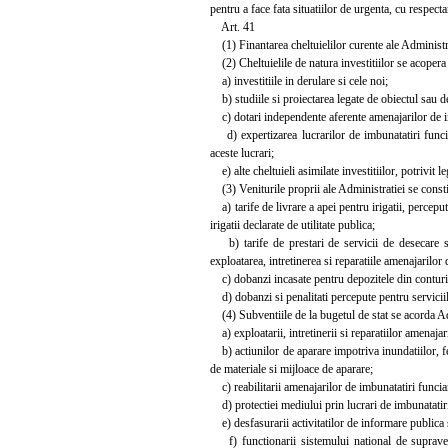
pentru a face fata situatiilor de urgenta, cu respecta
Art. 41
(1) Finantarea cheltuielilor curente ale Administrat
(2) Cheltuielile de natura investitiilor se acopera 
a) investitiile in derulare si cele noi;
b) studiile si proiectarea legate de obiectul sau de
c) dotari independente aferente amenajarilor de im
d) expertizarea lucrarilor de imbunatatiri funciar
aceste lucrari;
e) alte cheltuieli asimilate investitiilor, potrivit le
(3) Veniturile proprii ale Administratiei se consti
a) tarife de livrare a apei pentru irigatii, percepute
irigatii declarate de utilitate publica;
b) tarife de prestari de servicii de desecare si 
exploatarea, intretinerea si reparatiile amenajarilor d
c) dobanzi incasate pentru depozitele din conturil
d) dobanzi si penalitati percepute pentru serviciile
(4) Subventiile de la bugetul de stat se acorda Admi
a) exploatarii, intretinerii si reparatiilor amenajar
b) actiunilor de aparare impotriva inundatiilor, fe
de materiale si mijloace de aparare;
c) reabilitarii amenajarilor de imbunatatiri funciare
d) protectiei mediului prin lucrari de imbunatatiri
e) desfasurarii activitatilor de informare publica s
f) functionarii sistemului national de supraveghe