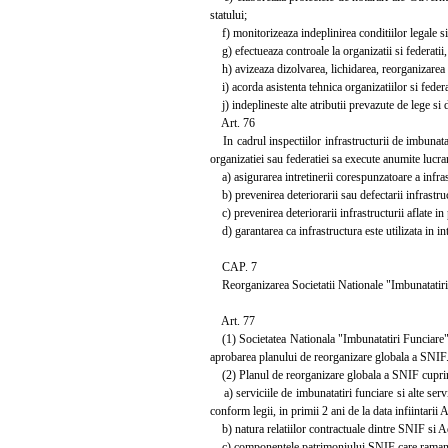
statului;
f) monitorizeaza indeplinirea conditiilor legale si 
g) efectueaza controale la organizatii si federatii,
h) avizeaza dizolvarea, lichidarea, reorganizarea si
i) acorda asistenta tehnica organizatiilor si federa
j) indeplineste alte atributii prevazute de lege si 
Art. 76
In cadrul inspectiilor infrastructurii de imbunatatir
organizatiei sau federatiei sa execute anumite lucra
a) asigurarea intretinerii corespunzatoare a infras
b) prevenirea deteriorarii sau defectarii infrastruc
c) prevenirea deteriorarii infrastructurii aflate in p
d) garantarea ca infrastructura este utilizata in in
CAP. 7
Reorganizarea Societatii Nationale "Imbunatatiri
Art. 77
(1) Societatea Nationala "Imbunatatiri Funciare" 
aprobarea planului de reorganizare globala a SNIF
(2) Planul de reorganizare globala a SNIF cupri
a) serviciile de imbunatatiri funciare si alte ser
conform legii, in primii 2 ani de la data infiintarii 
b) natura relatiilor contractuale dintre SNIF si Adm
c) componentele patrimoniului SNIF care raman in