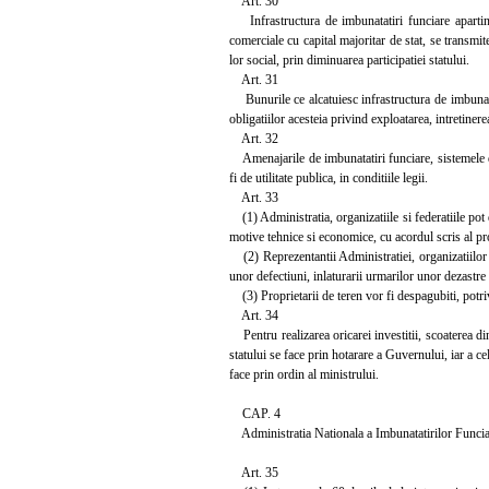
Art. 30
Infrastructura de imbunatatiri funciare apartinan
comerciale cu capital majoritar de stat, se transmit
lor social, prin diminuarea participatiei statului.
Art. 31
Bunurile ce alcatuiesc infrastructura de imbunatat
obligatiilor acesteia privind exploatarea, intretinerea
Art. 32
Amenajarile de imbunatatiri funciare, sistemele de 
fi de utilitate publica, in conditiile legii.
Art. 33
(1) Administratia, organizatiile si federatiile pot d
motive tehnice si economice, cu acordul scris al prop
(2) Reprezentantii Administratiei, organizatiilor si
unor defectiuni, inlaturarii urmarilor unor dezastre 
(3) Proprietarii de teren vor fi despagubiti, potrivi
Art. 34
Pentru realizarea oricarei investitii, scoaterea din
statului se face prin hotarare a Guvernului, iar a ce
face prin ordin al ministrului.
CAP. 4
Administratia Nationala a Imbunatatirilor Funci
Art. 35