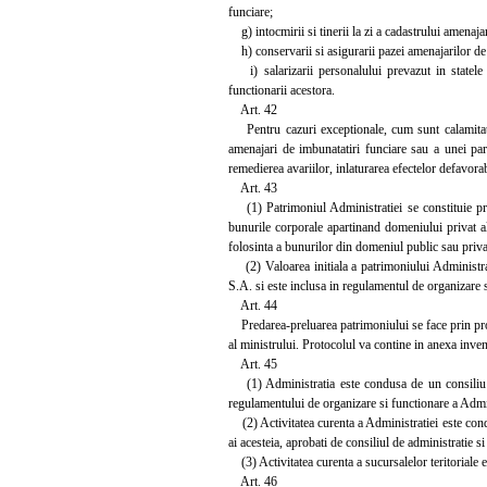
funciare;
g) intocmirii si tinerii la zi a cadastrului amenaja
h) conservarii si asigurarii pazei amenajarilor de 
i) salarizarii personalului prevazut in statele de
functionarii acestora.
Art. 42
Pentru cazuri exceptionale, cum sunt calamitatile
amenajari de imbunatatiri funciare sau a unei par
remedierea avariilor, inlaturarea efectelor defavorab
Art. 43
(1) Patrimoniul Administratiei se constituie prin
bunurile corporale apartinand domeniului privat al
folosinta a bunurilor din domeniul public sau privat
(2) Valoarea initiala a patrimoniului Administrati
S.A. si este inclusa in regulamentul de organizare 
Art. 44
Predarea-preluarea patrimoniului se face prin prot
al ministrului. Protocolul va contine in anexa inven
Art. 45
(1) Administratia este condusa de un consiliu de 
regulamentului de organizare si functionare a Admin
(2) Activitatea curenta a Administratiei este condu
ai acesteia, aprobati de consiliul de administratie s
(3) Activitatea curenta a sucursalelor teritoriale e
Art. 46