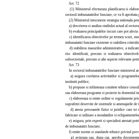
Art. 72
(1) Ministerul efectueaza planificarea si elaboreaz
sectorul imbunatatirilor funciare, ce va fi aprobata
(2) Ministerul intocmeste strategia nationala pentr
a) descrierea si analiza stadiului actual al sectoru
b) evaluarea principalelor riscuri care pot afecta se
c) identificarea obiectivelor pe termen scurt, mediu
imbunatatiri funciare existente si stabilirea criteriil
d) stabilirea masurilor administrative, a indicato
risc identificati, precum si realizarea obiective
subsectoriale, precum si alte aspecte relevante pent
Art. 73
In sectorul imbunatatirilor funciare ministerul are
a) asigura corelarea activitatilor si programelor s
institutii publice;
b) propune si infiinteaza comitete tehnice consulta
sau elaboreaza programe si proiecte in domeniul imb
c) elaboreaza si emite ordine si regulamente privin
suprafetei deservite de sistemele si amenajarile de i
d) atesta persoanele fizice si juridice care isi ma
fabricare si utilizare a instalatiilor si echipamente
e) asigura, prin experti si specialisti atestati potr
de imbunatatiri funciare;
f) emite norme si standarde tehnice privind prevenir
g) avizeaza sau, dupa caz, aproba documentatiil