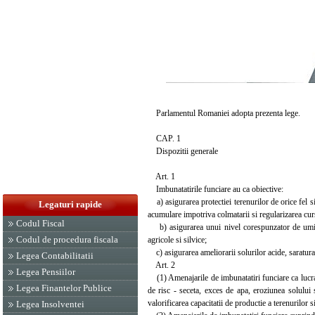
Parlamentul Romaniei adopta prezenta lege.
CAP. 1
Dispozitii generale
Art. 1
Imbunatatirile funciare au ca obiective:
a) asigurarea protectiei terenurilor de orice fel si 
Legaturi rapide
acumulare impotriva colmatarii si regularizarea cur
Codul Fiscal
b) asigurarea unui nivel corespunzator de umidita
Codul de procedura fiscala
agricole si silvice;
c) asigurarea ameliorarii solurilor acide, saraturat
Legea Contabilitatii
Art. 2
Legea Pensiilor
(1) Amenajarile de imbunatatiri funciare ca lucrari
Legea Finantelor Publice
de risc - seceta, exces de apa, eroziunea solului s
valorificarea capacitatii de productie a terenurilor 
Legea Insolventei