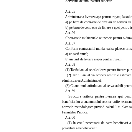
Serviciile de imbunatatiri funciare
Art. 55
Administratia livreaza apa pentru irigatii, la solici
a) pe baza de contracte de prestari de servicii cu
b) pe baza de contracte de livrare a apei pentru ir
Art. 56
Contractele multianuale se incheie pentru o durata
Art. 57
Conform contractului multianual se platesc urmato
a) un tarif anual;
b) un tarif de livrare a apei pentru irigatii.
Art. 58
(1) Tariful anual se calculeaza pentru fiecare punct 
(2) Tariful anual va acoperi costurile estimate de 
administrarea Administratiei.
(3) Cuantumul tarifului anual se va stabili pentru f
Art. 59
Structura tarifelor pentru livrarea apei pentru 
beneficiarilor a cuantumului acestor tarife, termenu
normele metodologice privind calculul si plata tar
Finantelor Publice.
Art. 60
(1) In cazul neachitarii de catre beneficiari a ta
prealabila a beneficiarului.