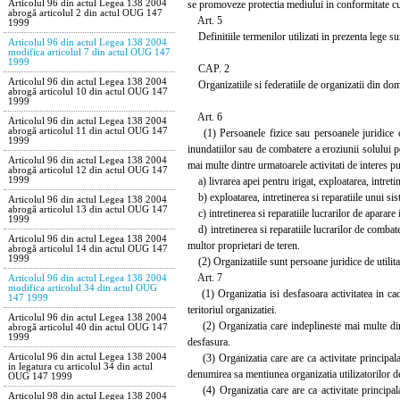
se promoveze protectia mediului in conformitate c
Articolul 96 din actul Legea 138 2004
abrogă articolul 2 din actul OUG 147
Art. 5
1999
Definitiile termenilor utilizati in prezenta lege su
Articolul 96 din actul Legea 138 2004
modifica articolul 7 din actul OUG 147
1999
CAP. 2
Articolul 96 din actul Legea 138 2004
Organizatiile si federatiile de organizatii din dom
abrogă articolul 10 din actul OUG 147
1999
Art. 6
Articolul 96 din actul Legea 138 2004
abrogă articolul 11 din actul OUG 147
(1) Persoanele fizice sau persoanele juridice car
1999
inundatiilor sau de combatere a eroziunii solului p
Articolul 96 din actul Legea 138 2004
mai multe dintre urmatoarele activitati de interes pu
abrogă articolul 12 din actul OUG 147
a) livrarea apei pentru irigat, exploatarea, intretin
1999
b) exploatarea, intretinerea si reparatiile unui sis
Articolul 96 din actul Legea 138 2004
abrogă articolul 13 din actul OUG 147
c) intretinerea si reparatiile lucrarilor de aparare
1999
d) intretinerea si reparatiile lucrarilor de combater
Articolul 96 din actul Legea 138 2004
multor proprietari de teren.
abrogă articolul 14 din actul OUG 147
1999
(2) Organizatiile sunt persoane juridice de utilitat
Art. 7
Articolul 96 din actul Legea 138 2004
modifica articolul 34 din actul OUG
(1) Organizatia isi desfasoara activitatea in cadr
147 1999
teritoriul organizatiei.
Articolul 96 din actul Legea 138 2004
(2) Organizatia care indeplineste mai multe dintre 
abrogă articolul 40 din actul OUG 147
1999
desfasura.
(3) Organizatia care are ca activitate principala e
Articolul 96 din actul Legea 138 2004
in legatura cu articolul 34 din actul
denumirea sa mentiunea organizatia utilizatorilor d
OUG 147 1999
(4) Organizatia care are ca activitate principala
Articolul 98 din actul Legea 138 2004