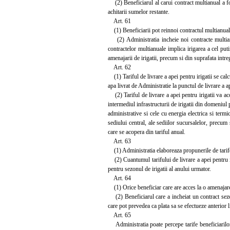
(2) Beneficiarul al carui contract multianual a fost
achitarii sumelor restante.
Art. 61
(1) Beneficiarii pot reinnoi contractul multianual, 
(2) Administratia incheie noi contracte multianua
contractelor multianuale implica irigarea a cel put
amenajarii de irigatii, precum si din suprafata intre
Art. 62
(1) Tariful de livrare a apei pentru irigatii se ca
apa livrat de Administratie la punctul de livrare a ap
(2) Tariful de livrare a apei pentru irigatii va acop
intermediul infrastructurii de irigatii din domeniul 
administrative si cele cu energia electrica si term
sediului central, ale sediilor sucursalelor, precum s
care se acopera din tariful anual.
Art. 63
(1) Administratia elaboreaza propunerile de tarife d
(2) Cuantumul tarifului de livrare a apei pentru ir
pentru sezonul de irigatii al anului urmator.
Art. 64
(1) Orice beneficiar care are acces la o amenajare d
(2) Beneficiarul care a incheiat un contract sezo
care pot prevedea ca plata sa se efectueze anterior li
Art. 65
Administratia poate percepe tarife beneficiarilor d