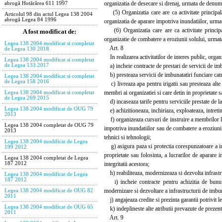
organizatia de desecare si drenaj, urmata de denumi
abrogă Hotărârea 611 1997
(5) Organizatia care are ca activitate principala
Articolul 98 din actul Legea 138 2004
abrogă Legea 84 1996
organizatia de aparare impotriva inundatiilor, urma
(6) Organizatia care are ca activitate principal
A fost modificat de:
organizatie de combatere a eroziunii solului, urmat
Legea 138 2004 modificat si completat
Art. 8
de Legea 130 2018
In realizarea activitatilor de interes public, organi
Legea 138 2004 modificat si completat
a) incheie contracte de prestari de servicii de imbu
de Legea 133 2017
b) presteaza servicii de imbunatatiri funciare cat
Legea 138 2004 modificat si completat
de Legea 158 2016
c) livreaza apa pentru irigatii sau presteaza alte 
membri ai organizatiei si care detin in proprietate sa
Legea 138 2004 modificat si completat
de Legea 269 2015
d) incaseaza tarife pentru serviciile prestate de la
Legea 138 2004 modificat de OUG 79
e) achizitioneaza, inchiriaza, exploateaza, intretin 
2013
f) organizeaza cursuri de instruire a membrilor lor 
Legea 138 2004 completat de OUG 79
impotriva inundatiilor sau de combatere a eroziunii 
2013
tehnici si tehnologii;
Legea 138 2004 modificat de Legea
g) asigura paza si protectia corespunzatoare a infr
199 2012
proprietate sau folosinta, a lucrarilor de aparare 
Legea 138 2004 completat de Legea
integritatii acestora;
187 2012
h) reabiliteaza, modernizeaza si dezvolta infrastru
Legea 138 2004 modificat de Legea
187 2012
i) incheie contracte pentru achizitia de bunuri s
modernizare si dezvoltare a infrastructurii de imbuna
Legea 138 2004 modificat de OUG 82
2011
j) angajeaza credite si prezinta garantii potrivit le
Legea 138 2004 modificat de OUG 65
k) indeplineste alte atributii prevazute de prezent
2011
Art. 9