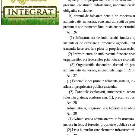
presiune, constructii hidrotehnice, impreuna cu do
obligatiile corelative;
b) dreptul de folosinta detinut de asociatia utiliz
administrativ-teritoriale, constand din statii de p
precum si alte asemenea bunuri situate pe teritoriul
Art. 26
(1) Infrastructura de imbunatatiri funciare apart
institutelor de cercetare si productie agricola, unit
transmite la cerere, fara plata, in proprietatea acelei 
(2) Infrastructura de imbunatatiri funciare apartin
organizatiilor ori federatiilor prin hotarare a consil
(3) Organizatiile dobandesc dreptul de propriet
administrativ-teritoriale, in conditiile Legii nr. 213
Art. 27
(1) Federatiile pot primi in folosinta gratuita, in 
aflata in proprietatea publica a statului.
(2) Conditiile exploatarii, intretinerii si repara
folosinta gratuita, conform alin. (1), precum si dura
Art. 28
Administratia, organizatiile si federatiile au obligat
Art. 29
(1) Administratia administreaza infrastructura de 
incluse in fondul forestier proprietate publica a st
(2) Lista bunurilor care alcatuiesc infrastructura 