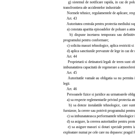
g) sistemul de notificare rapida, in caz de poluar
transfrontiera ale accidentelor industriale.
Normele tehnice, regulamentele de aplicare, respect
Art. 43
Autoritatea centrala pentru protectia mediului supr
a) constata aparitia episoadelor de poluare a atmos
b) dispune incetarea temporara sau definitiva a
programului pentru conformare;
c) solicita masuri tehnologice, aplica restrictii si i
d) aplica sanctiunile prevazute de lege in caz de 
Art. 44
Proprietarii si detinatorii legali de teren sunt obli
imbunatatirea capacitatii de regenerare a atmosferei,
Art. 45
Autoritatile vamale au obligatia sa nu permita int
legii.
Art. 46
Persoanele fizice si juridice au urmatoarele oblig
a) sa respecte reglementarile privind protectia atm
b) sa doteze instalatiile tehnologice, care sunt 
furnizeze, la cerere sau potrivit programului pentru
c) sa imbunatateasca performantele tehnologice in 
d) sa asigure, la cererea autoritatilor pentru prote
e) sa asigure masuri si dotari speciale pentru izol
exploatare numai pe cele care nu depasesc pragul 