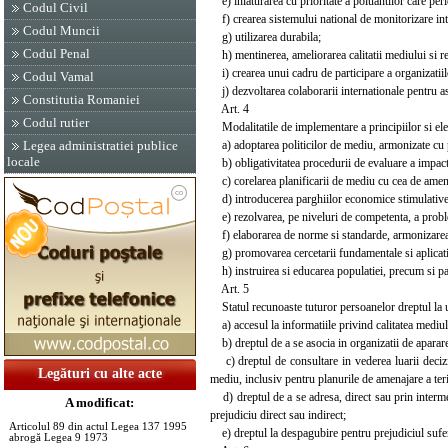
e) inlaturarea cu prioritate a poluantilor care peri
Codul Civil
f) crearea sistemului national de monitorizare int
Codul Muncii
g) utilizarea durabila;
Codul Penal
h) mentinerea, ameliorarea calitatii mediului si re
i) crearea unui cadru de participare a organizatiilo
Codul Vamal
j) dezvoltarea colaborarii internationale pentru asi
Constitutia Romaniei
Art. 4
Codul rutier
Modalitatile de implementare a principiilor si ele
a) adoptarea politicilor de mediu, armonizate cu 
Legea administratiei publice
locale
b) obligativitatea procedurii de evaluare a impactul
c) corelarea planificarii de mediu cu cea de amenaj
d) introducerea parghiilor economice stimulative 
e) rezolvarea, pe niveluri de competenta, a probl
f) elaborarea de norme si standarde, armonizarea 
g) promovarea cercetarii fundamentale si aplicati
h) instruirea si educarea populatiei, precum si par
Art. 5
Statul recunoaste tuturor persoanelor dreptul la 
a) accesul la informatiile privind calitatea mediul
b) dreptul de a se asocia in organizatii de aparare 
c) dreptul de consultare in vederea luarii deciziil
Legături cu alte acte
mediu, inclusiv pentru planurile de amenajare a ter
d) dreptul de a se adresa, direct sau prin intermed
A modificat:
prejudiciu direct sau indirect;
Articolul 89 din actul Legea 137 1995
e) dreptul la despagubire pentru prejudiciul sufer
abrogă Legea 9 1973