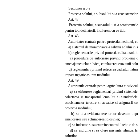
Sectiunea a 3-a
Protectia solului, a subsolului si a ecosistemelor 
Art. 47
Protectia solului, a subsolului si a ecosistemelor
pentru toti detinatorii, indiferent cu ce titlu.
Art. 48
Autoritatea centrala pentru protectia mediului, cu 
a) sistemul de monitorizare a calitatii solului in sc
b) reglementarile privind protectia calitatii solului
c) procedura de autorizare privind probleme de pr
amenajamentelor silvice, combaterea eroziunii soluri
d) reglementari privind refacerea cadrului natural 
impact negativ asupra mediului.
Art. 49
Autoritatile centrale pentru agricultura si silvicul
a) sa elaboreze reglementari privind sistemele din
colectarea si transportul lemnului si standardele
ecosistemelor terestre si acvatice si asigurarii co
protectia mediului;
b) sa tina evidenta terenurilor devenite impropri
ameliorarea sau schimbarea folosintei;
c) sa indrume si sa exercite controlul tehnic de sp
d) sa indrume si sa ofere asistenta tehnica, la c
solurilor.