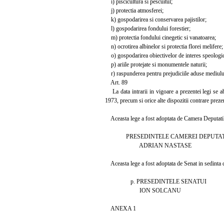
i) piscicultura si pescuitul;
j) protectia atmosferei;
k) gospodarirea si conservarea pajistilor;
l) gospodarirea fondului forestier;
m) protectia fondului cinegetic si vanatoarea;
n) ocrotirea albinelor si protectia florei melifere;
o) gospodarirea obiectivelor de interes speologic,
p) ariile protejate si monumentele naturii;
r) raspunderea pentru prejudiciile aduse mediulu
Art. 89
La data intrarii in vigoare a prezentei legi se ab
1973, precum si orice alte dispozitii contrare prezen
Aceasta lege a fost adoptata de Camera Deputatilor
PRESEDINTELE CAMEREI DEPUTAT
ADRIAN NASTASE
Aceasta lege a fost adoptata de Senat in sedinta d
p. PRESEDINTELE SENATUI
ION SOLCANU
ANEXA 1