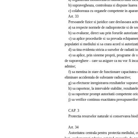
b) supravegheaza, controleaza si dispune luarea ma
c) colaboreaza cu organele competente in aparare
Art. 33
Persoanele fizice si juridice care desfasoara activ
a) sa respecte normele de radioprotectie si de sec
b) sa evalueze, direct sau prin forurile autorizate, 
c) sa aplice procedurile si sa prevada echipamentele
populatiei si mediului si sa ceara acord si autoriza
d) sa tina evidenta stricta a surselor de radiatii ion
e) sa aplice, prin sisteme proprii, programe de su
de supraveghere - care sa asigure ca nu vor fi incal
admise;
f) sa mentina in stare de functionare capacitatea d
eliminare accidentala de substante radioactive;
g) sa efectueze inregistrarea rezultatelor supravegh
h) sa raporteze, la intervalele stabilite, rezultatele
i) sa raporteze prompt autoritatii competente orice
j) sa verifice continuu exactitatea presupunerilor f
CAP. 3
Protectia resurselor naturale si conservarea biodiv
Art. 34
Autoritatea centrala pentru protectia mediului, cu 