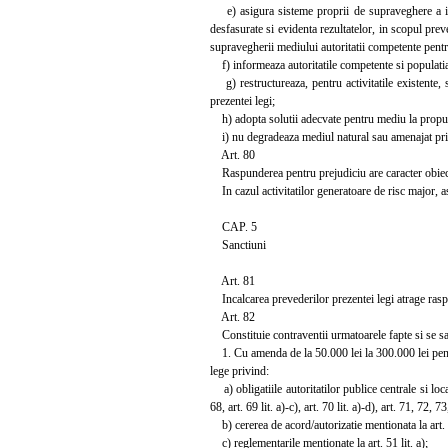
e) asigura sisteme proprii de supraveghere a insta
desfasurate si evidenta rezultatelor, in scopul preve
supravegherii mediului autoritatii competente pentr
f) informeaza autoritatile competente si populatia 
g) restructureaza, pentru activitatile existente, 
prezentei legi;
h) adopta solutii adecvate pentru mediu la propuner
i) nu degradeaza mediul natural sau amenajat prin 
Art. 80
Raspunderea pentru prejudiciu are caracter obiectiv
In cazul activitatilor generatoare de risc major, a
CAP. 5
Sanctiuni
Art. 81
Incalcarea prevederilor prezentei legi atrage rasp
Art. 82
Constituie contraventii urmatoarele fapte si se sa
1. Cu amenda de la 50.000 lei la 300.000 lei pentru
lege privind:
a) obligatiile autoritatilor publice centrale si locale 
68, art. 69 lit. a)-c), art. 70 lit. a)-d), art. 71, 72, 73
b) cererea de acord/autorizatie mentionata la art. 5
c) reglementarile mentionate la art. 51 lit. a);