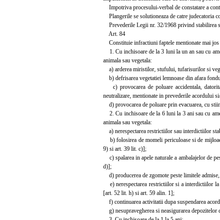
Impotriva procesului-verbal de constatare a contrav
Plangerile se solutioneaza de catre judecatoria c
Prevederile Legii nr. 32/1968 privind stabilirea si 
Art. 84
Constituie infractiuni faptele mentionate mai jos 
1. Cu inchisoare de la 3 luni la un an sau cu amen
animala sau vegetala:
a) arderea miristilor, stufului, tufarisurilor si vege
b) defrisarea vegetatiei lemnoase din afara fondului 
c) provocarea de poluare accidentala, datorita ne
neutralizare, mentionate in prevederile acordului si/s
d) provocarea de poluare prin evacuarea, cu stiinta,
2. Cu inchisoare de la 6 luni la 3 ani sau cu amen
animala sau vegetala:
a) nerespectarea restrictiilor sau interdictiilor stabil
b) folosirea de momeli periculoase si de mijloace 
9) si art. 39 lit. c)];
c) spalarea in apele naturale a ambalajelor de pestic
d)];
d) producerea de zgomote peste limitele admise, da
e) nerespectarea restrictiilor si a interdictiilor l
[art. 52 lit. h) si art. 59 alin. 1];
f) continuarea activitatii dupa suspendarea acordul
g) nesupravegherea si neasigurarea depozitelor de de
3. Cu inchisoare de la 1 la 5 ani: