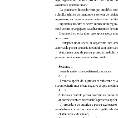
legi, reglementari tehnice privind masurile de pr
asigurarea sanatatii umane.
La proiectarea lucrarilor care pot modifica cadru
solutiilor tehnice de mentinere a zonelor de habitat
migratoare, cu respectarea alternativei si a conditi
Suprafetele terestre si active supuse unui regim de
cand acestia se angajeaza sa aplice masurile de cons
Detinatorii cu orice titlu, care aplica aceste masur
intreprinse.
Protejarea unor specii si organisme rare ameninta
autoritatile pentru protectia mediului sunt prioritare
Autoritatea centrala pentru protectia mediului, c
protejate si de conservare a biodiversitatii.
Sectiunea 1
Protectia apelor si a ecosistemelor acvatice
Art. 35
Protectia apelor de suprafata si subterane si a ec
scopul evitarii unor efecte negative asupra mediului
Art. 36
Autoritatea centrala pentru protectia mediului elabo
a) normele tehnice referitoare la protectia apelor s
b) procedura de autorizare pentru exploatarea sur
regularizare a cursurilor de apa, de irigatii si de de
c) standardele de emisie;