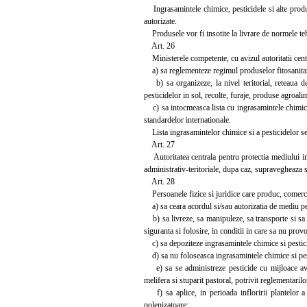
Ingrasamintele chimice, pesticidele si alte produs
autorizate.
Produsele vor fi insotite la livrare de normele tehni
Art. 26
Ministerele competente, cu avizul autoritatii centr
a) sa reglementeze regimul produselor fitosanitare s
b) sa organizeze, la nivel teritorial, reteaua de 
pesticidelor in sol, recolte, furaje, produse agroali
c) sa intocmeasca lista cu ingrasamintele chimice s
standardelor internationale.
Lista ingrasamintelor chimice si a pesticidelor se i
Art. 27
Autoritatea centrala pentru protectia mediului impre
administrativ-teritoriale, dupa caz, supravegheaza 
Art. 28
Persoanele fizice si juridice care produc, comercia
a) sa ceara acordul si/sau autorizatia de mediu pe
b) sa livreze, sa manipuleze, sa transporte si sa co
siguranta si folosire, in conditii in care sa nu pro
c) sa depoziteze ingrasamintele chimice si pestici
d) sa nu foloseasca ingrasamintele chimice si pesti
e) sa se administreze pesticide cu mijloace aviat
melifera si stuparit pastoral, potrivit reglementarilo
f) sa aplice, in perioada infloririi plantelor a 
polenizatoare;