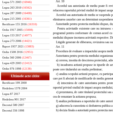
Art. 10
Legea 571 2003
(16946)
Acordul sau autorizatia de mediu poate fi revizui
Legea 263 2010
(16562)
refacerea raportului privind studiul de impact asup
Legea 287 2009
(16408)
Acordul sau autorizatia de mediu se suspenda pent
Legea 215 2001
(16361)
eliminarea cauzelor care au determinat suspendarea
Autoritatile pentru protectia mediului dispun, dupa
Rectificare 155 2016
(16310)
Pentru activitatile existente care nu intrunesc co
Ordin 1917 2005
(15008)
programul pentru conformare de comun acord cu tit
Legea 153 2017
(14977)
mediului dispune incetarea activitatii respective. Di
Legea 273 2006
(14421)
Litigiile generate de eliberarea, revizuirea sau su
Art. 11
Raport 1937 2021
(13883)
Procedura de evaluare a impactului asupra mediului
Ordin 1508 2016
(12951)
Autoritatea pentru protectia mediului organizeaza
Ordin 560 2006
(12467)
a) cererea, insotita de descrierea proiectului, adresa
Legea 429 2003
(12412)
b) incadrarea actiunii propuse in tipurile de act
Ordin 976 1998
(12138)
poate cere titularului un studiu preliminar;
c) analiza scopului actiunii propuse, cu participarea
Ultimele acte citite
care pot fi afectati de modificarile de mediu generat
d) intocmirea de catre autoritatea pentru protect
Rectificare 199 2000
raportul privind studiul de impact asupra mediului; c
Hotărârea 1378 2004
e) prezentarea, de catre titularul proiectului sau a
Legea 87 2017
cea de renuntare la actiunea propusa;
Hotărârea 901 2017
f) analiza preliminara a raportului de catre autorit
Decretul 580 2007
g) aducerea la cunostinta si dezbaterea publica a r
h) decizia finala a autoritatii pentru protectia mediu
Decretul 356 1998