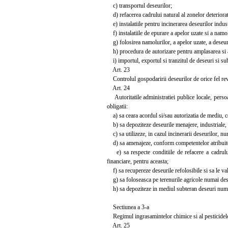
c) transportul deseurilor;
d) refacerea cadrului natural al zonelor deteriorat
e) instalatiile pentru incinerarea deseurilor industr
f) instalatiile de epurare a apelor uzate si a namol
g) folosirea namolurilor, a apelor uzate, a deseuril
h) procedura de autorizare pentru amplasarea si ame
i) importul, exportul si tranzitul de deseuri si su
Art. 23
Controlul gospodaririi deseurilor de orice fel revine
Art. 24
Autoritatile administratiei publice locale, persoan
obligatii:
a) sa ceara acordul si/sau autorizatia de mediu, co
b) sa depoziteze deseurile menajere, industriale, a
c) sa utilizeze, in cazul incinerarii deseurilor, num
d) sa amenajeze, conform competentelor atribuite 
e) sa respecte conditiile de refacere a cadrului
financiare, pentru aceasta;
f) sa recupereze deseurile refolosibile si sa le valo
g) sa foloseasca pe terenurile agricole numai deseu
h) sa depoziteze in mediul subteran deseuri numai 
Sectiunea a 3-a
Regimul ingrasamintelor chimice si al pesticidel
Art. 25