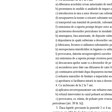
a) eliberarea acordului si/sau autorizatiei de mediu
b) prezentarea in studiile si analizele de impact a u
c) introducerea in tara a unor deseuri sau substante
d) nesupunerea la testare a oricarei substante noi d
e) transportul sau tranzitul de pesticide, substante 
f) omisiunea de a raporta prompt despre orice accid
g) incinerarea deseurilor periculoase in instalatii 
h) amenajarea, fara autorizatie, de depozite subtera
i) depozitarea in spatii subterane a deseurilor sau s
j) fabricarea, livrarea si utilizarea substantelor pe
k) nerespectarea interdictiilor in legatura cu utiliza
l) provocarea, datorita nesupravegherii surselor de r
m) omisiunea de a raporta prompt cresterea peste li
n) descarcarea apelor uzate si a deseurilor de pe na
o) ascunderea unor date sau difuzarea de catre functi
p) continuarea activitatii dupa dispunerea incetarii 
r) neluarea masurilor de limitare a impactului asu
s) aprobarea si facilitarea intrarii in tara a deseur
4. Cu inchisoare de la 2 la 7 ani:
a) aplicarea necorespunzatoare sau neluarea masuri
b) refuzul interventiei in cazul poluarii accidentale
c) provocarea, cu stiinta, de poluare prin evacuar
periculoase [art. 39 lit. h)].
5. Daca faptele prevazute la punctele 3 si 4 au p