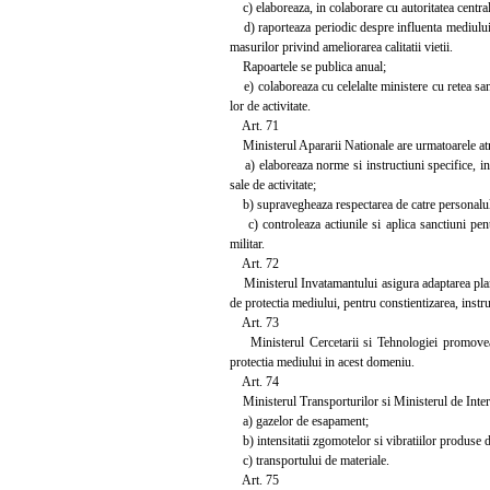
c) elaboreaza, in colaborare cu autoritatea central
d) raporteaza periodic despre influenta mediului as
masurilor privind ameliorarea calitatii vietii.
Rapoartele se publica anual;
e) colaboreaza cu celelalte ministere cu retea sani
lor de activitate.
Art. 71
Ministerul Apararii Nationale are urmatoarele atr
a) elaboreaza norme si instructiuni specifice, in c
sale de activitate;
b) supravegheaza respectarea de catre personalul M
c) controleaza actiunile si aplica sanctiuni pent
militar.
Art. 72
Ministerul Invatamantului asigura adaptarea planuri
de protectia mediului, pentru constientizarea, instr
Art. 73
Ministerul Cercetarii si Tehnologiei promoveaza t
protectia mediului in acest domeniu.
Art. 74
Ministerul Transporturilor si Ministerul de Interne
a) gazelor de esapament;
b) intensitatii zgomotelor si vibratiilor produse 
c) transportului de materiale.
Art. 75