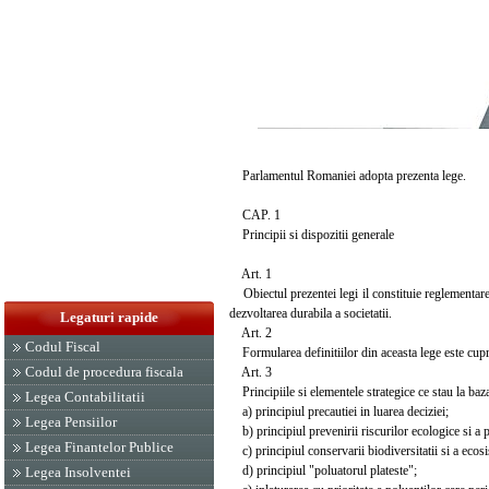
Parlamentul Romaniei adopta prezenta lege.
CAP. 1
Principii si dispozitii generale
Art. 1
Obiectul prezentei legi il constituie reglementarea
dezvoltarea durabila a societatii.
Legaturi rapide
Art. 2
Codul Fiscal
Formularea definitiilor din aceasta lege este cuprin
Codul de procedura fiscala
Art. 3
Principiile si elementele strategice ce stau la baza 
Legea Contabilitatii
a) principiul precautiei in luarea deciziei;
Legea Pensiilor
b) principiul prevenirii riscurilor ecologice si a 
Legea Finantelor Publice
c) principiul conservarii biodiversitatii si a ecosi
d) principiul "poluatorul plateste";
Legea Insolventei