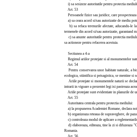
i) sa sesizeze autoritatile pentru protectia mediulu
Art. 53
Persoanele fizice sau juridice, care prospecteaza 
a) sa ceara acord si/sau autorizatie de mediu potriv
b) sa refaca terenurile afectate, aducandu-le la 
termenele din acord si/sau autorizatie, garantand m
c) sa anunte autoritatile pentru protectia mediului 
sa actioneze pentru refacerea acestuia.
Sectiunea a 4-a
Regimul ariilor protejate si al monumentelor natu
Art. 54
Pentru conservarea unor habitate naturale, a biodiv
ecologica, stiintifica si peisagistica, se mentine si
Ariile protejate si monumentele naturii se declara
intrarii in vigoare a prezentei legi isi pastreaza aceas
Ariile protejate sunt evidentiate in planurile de u
Art. 55
Autoritatea centrala pentru protectia mediului:
a) la propunerea Academiei Romane, declara noi zone
b) organizeaza reteaua de supraveghere, de paza a a
c) controleaza modul de aplicare a reglementarilor 
d) elaboreaza, editeaza, tine la zi si difuzeaza "C
Romania.
Art. 56