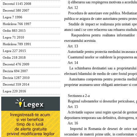
i) eliberarea sau respingerea motivata a acordului 
Decretul 1145 2008
Art. 12
Decretul 580 2007
Procedura de autorizare este publica. Mediatizarea 
Legea 7 1996
publica se asigura de catre autoritatea pentru prote
Studiile de impact se realizeaza prin unitati special
Hotărârea 766 1997
atunci cand i se cere refacerea sau reluarea studiulu
Ordin 883 2015
Raspunderea pentru realitatea informatiilor furn
Legea 71 2010
executantului acestuia.
Hotărârea 789 1991
Art. 13
Legea 227 2015
Autoritatile pentru protectia mediului incaseaza su
Cuantumul taxelor se stabileste la propunerea auto
Ordin 218 2018
Art. 14
Decretul 476 2009
La schimbarea destinatiei sau a proprietarului in
Decizia 694 2007
efectuarii bilantului de mediu de catre fostul proprie
Decizia 1287 2010
Autoritatea competenta pentru protectia mediului 
proprietar asumarea unor obligatii anterioare si com
Decretul 359 2014
Legea 220 2016
Sectiunea a 2-a
Regimul substantelor si deseurilor periculoase, p
Art. 15
Activitatile supuse unui regim special de gestionare
depozitarea temporara sau definitiva, distrugerea, 
Art. 16
Importul in Romania de deseuri de orice natura, 
secundare de materii prime utile, in conformitate 