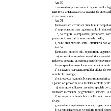
Art. 50
Controlul asupra respectarii reglementarilor legale
terestre se organizeaza si se exercita de autoritati
dispozitiilor legale.
Art. 51
Detinatorii de terenuri cu orice titlu, in scopul asig
a) sa previna, pe baza reglementarilor in domeniu, 
b) sa asigure la amplasarea, proiectarea, constru
prevazute in acord si in autorizatia de mediu;
c) sa nu arda miristile, stuful, tufarisurile sau veg
Art. 52
Detinatorii, cu orice titlu, ai padurilor, vegetatiei 
a) sa mentina suprafata impadurita vegetatiei fores
reducerea acestora, cu exceptia cazurilor prevazute
b) sa exploateze masa lemnoasa numai in limita posi
c) sa asigure respectarea regulilor silvice de explo
echilibrului ecologic;
d) sa respecte regimul silvic pentru impadurirea supr
a padurilor, prevazute de autoritatea centrala pentr
e) sa asigure aplicarea masurilor speciale de cons
alunecare si eroziune, pe grohotisuri, stancarii, la 
f) sa respecte regimul silvic stabilit pentru conse
de apa;
g) sa asigure exploatarea rationala, organizarea si 
h) sa exploateze resursele padurii, fondul cinegetic