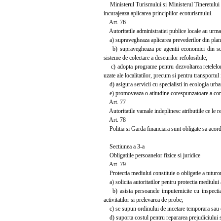
Ministerul Turismului si Ministerul Tineretului s
incurajeaza aplicarea principiilor ecoturismului.
Art. 76
Autoritatile administratiei publice locale au urmato
a) supravegheaza aplicarea prevederilor din planur
b) supravegheaza pe agentii economici din subord
sisteme de colectare a deseurilor refolosibile;
c) adopta programe pentru dezvoltarea retelelor d
uzate ale localitatilor, precum si pentru transportu
d) asigura servicii cu specialisti in ecologia urban
e) promoveaza o atitudine corespunzatoare a comun
Art. 77
Autoritatile vamale indeplinesc atributiile ce le re
Art. 78
Politia si Garda financiara sunt obligate sa acorde s
Sectiunea a 3-a
Obligatiile persoanelor fizice si juridice
Art. 79
Protectia mediului constituie o obligatie a tuturor 
a) solicita autoritatilor pentru protectia mediului 
b) asista persoanele imputernicite cu inspectia, 
activitatilor si prelevarea de probe;
c) se supun ordinului de incetare temporara sau def
d) suporta costul pentru repararea prejudiciului si 