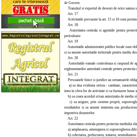
de Guvern.
Tranzitul si exportul de deseuri de orice natura se
Art. 17
Activitatile prevazute la art. 15 si 16 sunt permis
Art. 18
Autoritatea centrala si agentiile pentru protecti
periculoase.
Art. 19
Autoritatile administratiei publice locale sunt obli
si sa anunte autoritatile teritoriale pentru mediu de
Art. 20
Autoritatile vamale controleaza si raspund de aplic
reglementarilor autoritatii centrale pentru protectia
Art. 21
Persoanele fizice si juridice au urmatoarele oblig
a) sa tina evidenta stricta - cantitate, caracterist
intra in sfera lor de activitate si sa furnizeze luna
b) sa ceara acordul si/sau autorizatia de mediu si 
c) sa asigure, prin sisteme proprii, supraveghere
rezultatelor si sa anunte iminenta sau producerea
impotriva dezastrelor.
Art. 22
Autoritatea centrala pentru protectia mediului elabo
a) amplasarea, amenajarea si supravegherea diferit
b) colectarea, prelucrarea, tratarea, neutralizarea 