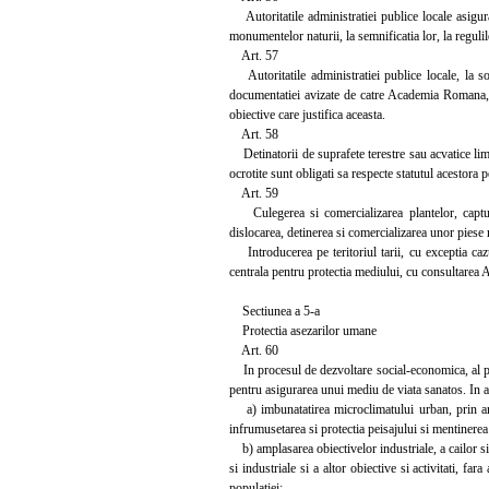
Autoritatile administratiei publice locale asigura 
monumentelor naturii, la semnificatia lor, la regulile
Art. 57
Autoritatile administratiei publice locale, la soli
documentatiei avizate de catre Academia Romana, p
obiective care justifica aceasta.
Art. 58
Detinatorii de suprafete terestre sau acvatice limit
ocrotite sunt obligati sa respecte statutul acestora p
Art. 59
Culegerea si comercializarea plantelor, captura
dislocarea, detinerea si comercializarea unor piese 
Introducerea pe teritoriul tarii, cu exceptia cazu
centrala pentru protectia mediului, cu consultarea
Sectiunea a 5-a
Protectia asezarilor umane
Art. 60
In procesul de dezvoltare social-economica, al planu
pentru asigurarea unui mediu de viata sanatos. In ac
a) imbunatatirea microclimatului urban, prin amenaj
infrumusetarea si protectia peisajului si mentinerea 
b) amplasarea obiectivelor industriale, a cailor si m
si industriale si a altor obiective si activitati, fa
populatiei;