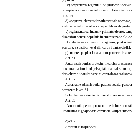
c) respectarea regimului de protectie speciala a 
protejate si a monumentelor naturii. Este interzisa 
acestora;
d) adoptarea elementelor arhitecturale adecvate, opt
a aliniamentelor de arbori si a perdelelor de protect
e) reglementarea, inclusiv prin interzicerea, temp
disconfort pentru populatie in anumite zone ale loca
f) adoptarea de masuri obligatorii, pentru toate p
acestora, a spatiilor verzi din curti si dintre cladiri,
g) initierea pe plan local a unor proiecte de amenaja
Art. 61
Autoritatile pentru protectia mediului precizeaza,
ameliorare a fondului peisagistic natural si antropic
dezvoltare a spatiilor verzi si controleaza realizarea
Art. 62
Autoritatile administratiei publice locale, persoane
prevazute la art. 61.
Schimbarea destinatiei terenurilor amenajate ca spat
Art. 63
Autoritatile pentru protectia mediului si consilii
urbanistica si gospodarie comunala, asupra importan
CAP. 4
Atributii si raspunderi