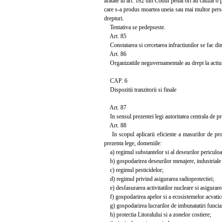
aratate in art. 182 din Codul penal ori au cauzat o 
care s-a produs moartea uneia sau mai multor perso
drepturi.
Tentativa se pedepseste.
Art. 85
Constatarea si cercetarea infractiunilor se fac di
Art. 86
Organizatiile neguvernamentale au drept la actiune 
CAP. 6
Dispozitii tranzitorii si finale
Art. 87
In sensul prezentei legi autoritatea centrala de pr
Art. 88
In scopul aplicarii eficiente a masurilor de prote
prezenta lege, domeniile:
a) regimul substantelor si al deseurilor periculoa
b) gospodarirea deseurilor menajere, industriale s
c) regimul pesticidelor;
d) regimul privind asigurarea radioprotectiei;
e) desfasurarea activitatilor nucleare si asigurarea
f) gospodarirea apelor si a ecosistemelor acvatic
g) gospodarirea lucrarilor de imbunatatiri funcia
h) protectia Litoralului si a zonelor costiere;