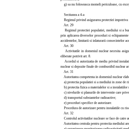
g) sa nu foloseasca momeli periculoase, cu excepti
Sectiunea a 4-a
Regimul privind asigurarea protectiei impotriva radi
Art. 29
Regimul protectiei populatiei, mediului si a bunuri
prin aplicarea diverselor proceduri si echipamente p
accidentelor, limitarii si inlaturarii consecintelor ac
Art. 30
Activitatile in domeniul nuclear necesita asigura
eliberate potrivit art. 8.
Acordul si autorizatia de mediu privind instalatiil
nuclear si depozite finale de combustibil nuclear ar
Art. 31
Autoritatea competenta in domeniul nuclear elabor
a) protectia populatiei si a mediului in zone de ri
b) protectia fizica a materialelor si a instalatiilor
c) nivelurile si planurile de interventie care prive
d) transportul substantelor radioactive;
e) proceduri specifice de autorizare.
Procedura de autorizare pentru instalatiile cu risc 
Art. 32
Controlul activitatilor nucleare se face de catre aut
Autoritatea centrala pentru protectia mediului are 
a) organizeaza monitorizarea radioactivitatii mediul