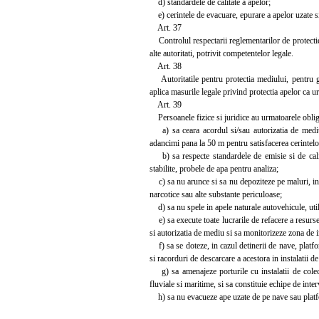
d) standardele de calitate a apelor;
e) cerintele de evacuare, epurare a apelor uzate si 
Art. 37
Controlul respectarii reglementarilor de protectie a
alte autoritati, potrivit competentelor legale.
Art. 38
Autoritatile pentru protectia mediului, pentru go
aplica masurile legale privind protectia apelor ca u
Art. 39
Persoanele fizice si juridice au urmatoarele obliga
a) sa ceara acordul si/sau autorizatia de mediu p
adancimi pana la 50 m pentru satisfacerea cerintelo
b) sa respecte standardele de emisie si de calitat
stabilite, probele de apa pentru analiza;
c) sa nu arunce si sa nu depoziteze pe maluri, in al
narcotice sau alte substante periculoase;
d) sa nu spele in apele naturale autovehicule, utilaj
e) sa execute toate lucrarile de refacere a resursel
si autorizatia de mediu si sa monitorizeze zona de 
f) sa se doteze, in cazul detinerii de nave, platform
si racorduri de descarcare a acestora in instalatii de
g) sa amenajeze porturile cu instalatii de colecta
fluviale si maritime, si sa constituie echipe de inte
h) sa nu evacueze ape uzate de pe nave sau platform