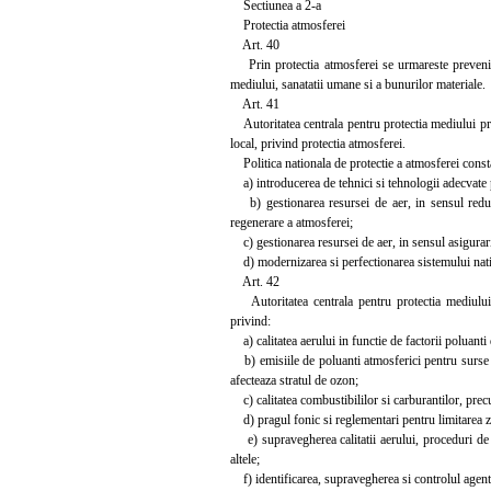
Sectiunea a 2-a
Protectia atmosferei
Art. 40
Prin protectia atmosferei se urmareste prevenirea,
mediului, sanatatii umane si a bunurilor materiale.
Art. 41
Autoritatea centrala pentru protectia mediului promo
local, privind protectia atmosferei.
Politica nationala de protectie a atmosferei consta
a) introducerea de tehnici si tehnologii adecvate p
b) gestionarea resursei de aer, in sensul reducer
regenerare a atmosferei;
c) gestionarea resursei de aer, in sensul asigurarii
d) modernizarea si perfectionarea sistemului nation
Art. 42
Autoritatea centrala pentru protectia mediului, 
privind:
a) calitatea aerului in functie de factorii poluanti
b) emisiile de poluanti atmosferici pentru surse fix
afecteaza stratul de ozon;
c) calitatea combustibililor si carburantilor, prec
d) pragul fonic si reglementari pentru limitarea 
e) supravegherea calitatii aerului, proceduri de p
altele;
f) identificarea, supravegherea si controlul agentil