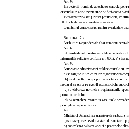
Art. 67
Inspectorii, numiti de autoritatea centrala pentru pr
oricand si in orice incinta unde se desfasoara o ac
Persoana fizica sau juridica prejudiciata, ca urmar
30 de zile de la data constatarii acesteia.
Cuantumul compensatiei pentru eventualele daune pr
Sectiunea a 2-a
Atributii si raspunderi ale altor autoritati centrale
Art. 68
Autoritatile administratiei publice centrale si loc
informatiile solicitate conform art. 66 lit. a) si sa a
Art. 69
Autoritatile administratiei publice centrale au urm
a) sa asigure in structura lor organizatorica compar
b) sa dezvolte, cu sprijinul autoritatii centrale 
mediu si sa asiste pe agentii economici din subor
c) sa elaboreze normele si reglementarile specifice
protectia mediului;
d) sa semnaleze masura in care unele prevederi pot
prin aplicarea prezentei legi.
Art. 70
Ministerul Sanatatii are urmatoarele atributii si 
a) supravegheaza evolutia starii de sanatate a popu
b) controleaza calitatea apei si a produselor alim