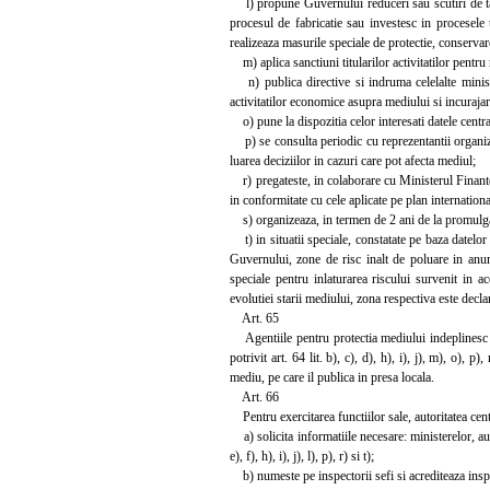
l) propune Guvernului reduceri sau scutiri de taxe, 
procesul de fabricatie sau investesc in procesele
realizeaza masurile speciale de protectie, conservare
m) aplica sanctiuni titularilor activitatilor pentr
n) publica directive si indruma celelalte ministe
activitatilor economice asupra mediului si incurajar
o) pune la dispozitia celor interesati datele centra
p) se consulta periodic cu reprezentantii organizati
luarea deciziilor in cazuri care pot afecta mediul;
r) pregateste, in colaborare cu Ministerul Finantelo
in conformitate cu cele aplicate pe plan internationa
s) organizeaza, in termen de 2 ani de la promulgar
t) in situatii speciale, constatate pe baza datelo
Guvernului, zone de risc inalt de poluare in anumit
speciale pentru inlaturarea riscului survenit in 
evolutiei starii mediului, zona respectiva este declar
Art. 65
Agentiile pentru protectia mediului indeplinesc la 
potrivit art. 64 lit. b), c), d), h), i), j), m), o), 
mediu, pe care il publica in presa locala.
Art. 66
Pentru exercitarea functiilor sale, autoritatea cent
a) solicita informatiile necesare: ministerelor, autor
e), f), h), i), j), l), p), r) si t);
b) numeste pe inspectorii sefi si acrediteaza inspect