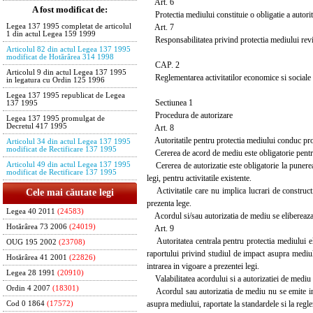
Art. 6
A fost modificat de:
Protectia mediului constituie o obligatie a autoritat
Art. 7
Legea 137 1995 completat de articolul
1 din actul Legea 159 1999
Responsabilitatea privind protectia mediului revine 
Articolul 82 din actul Legea 137 1995
modificat de Hotărârea 314 1998
CAP. 2
Articolul 9 din actul Legea 137 1995
Reglementarea activitatilor economice si sociale
in legatura cu Ordin 125 1996
Legea 137 1995 republicat de Legea
Sectiunea 1
137 1995
Procedura de autorizare
Legea 137 1995 promulgat de
Decretul 417 1995
Art. 8
Autoritatile pentru protectia mediului conduc proce
Articolul 34 din actul Legea 137 1995
modificat de Rectificare 137 1995
Cererea de acord de mediu este obligatorie pentru in
Cererea de autorizatie este obligatorie la punerea 
Articolul 49 din actul Legea 137 1995
modificat de Rectificare 137 1995
legi, pentru activitatile existente.
Activitatile care nu implica lucrari de constructii
Cele mai căutate legi
prezenta lege.
Legea 40 2011
(24583)
Acordul si/sau autorizatia de mediu se elibereaza d
Hotărârea 73 2006
(24019)
Art. 9
Autoritatea centrala pentru protectia mediului el
OUG 195 2002
(23708)
raportului privind studiul de impact asupra mediul
Hotărârea 41 2001
(22826)
intrarea in vigoare a prezentei legi.
Legea 28 1991
(20910)
Valabilitatea acordului si a autorizatiei de medi
Ordin 4 2007
(18301)
Acordul sau autorizatia de mediu nu se emite in c
asupra mediului, raportate la standardele si la regl
Cod 0 1864
(17572)