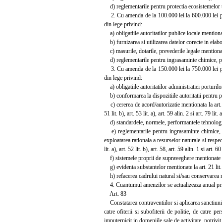
d) reglementarile pentru protectia ecosistemelor teres
2. Cu amenda de la 100.000 lei la 600.000 lei pent
din lege privind:
a) obligatiile autoritatilor publice locale mentionate la
b) furnizarea si utilizarea datelor corecte in elabo
c) masurile, dotarile, prevederile legale mentionate la
d) reglementarile pentru ingrasaminte chimice, pestici
3. Cu amenda de la 150.000 lei la 750.000 lei pent
din lege privind:
a) obligatiile autoritatilor administratiei porturilor
b) conformarea la dispozitiile autoritatii pentru prot
c) cererea de acord/autorizatie mentionata la art. 15-17,
51 lit. b), art. 53 lit. a), art. 59 alin. 2 si art. 79 lit. 
d) standardele, normele, performantele tehnologice, me
e) reglementarile pentru ingrasaminte chimice, pest
exploatarea rationala a resurselor naturale si respectar
lit. a), art. 52 lit. b), art. 58, art. 59 alin. 1 si art. 60 
f) sistemele proprii de supraveghere mentionate la art.
g) evidenta substantelor mentionate la art. 21 lit. a)
h) refacerea cadrului natural si/sau conservarea naturii
4. Cuantumul amenzilor se actualizeaza anual pri
Art. 83
Constatarea contraventiilor si aplicarea sanctiunilo
catre ofiterii si subofiterii de politie, de catre 
imputernicit in domeniile sale de activitate, potrivi