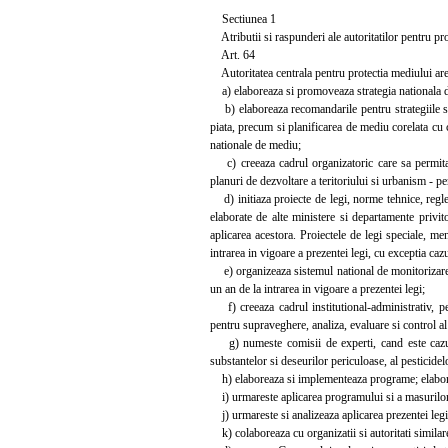
Sectiunea 1
Atributii si raspunderi ale autoritatilor pentru pr
Art. 64
Autoritatea centrala pentru protectia mediului are 
a) elaboreaza si promoveaza strategia nationala de 
b) elaboreaza recomandarile pentru strategiile sec
piata, precum si planificarea de mediu corelata cu c
nationale de mediu;
c) creeaza cadrul organizatoric care sa permita ac
planuri de dezvoltare a teritoriului si urbanism - pen
d) initiaza proiecte de legi, norme tehnice, regle
elaborate de alte ministere si departamente privit
aplicarea acestora. Proiectele de legi speciale, me
intrarea in vigoare a prezentei legi, cu exceptia caz
e) organizeaza sistemul national de monitorizare i
un an de la intrarea in vigoare a prezentei legi;
f) creeaza cadrul institutional-administrativ, pe
pentru supraveghere, analiza, evaluare si control al
g) numeste comisii de experti, cand este cazul, p
substantelor si deseurilor periculoase, al pesticidelo
h) elaboreaza si implementeaza programe; elaborea
i) urmareste aplicarea programului si a masurilor 
j) urmareste si analizeaza aplicarea prezentei legi
k) colaboreaza cu organizatii si autoritati similare 