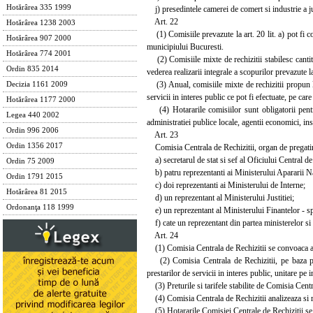
Hotărârea 335 1999
j) presedintele camerei de comert si industrie a j
Art. 22
Hotărârea 1238 2003
(1) Comisiile prevazute la art. 20 lit. a) pot fi co
Hotărârea 907 2000
municipiului Bucuresti.
Hotărârea 774 2001
(2) Comisiile mixte de rechizitii stabilesc cantitati
Ordin 835 2014
vederea realizarii integrale a scopurilor prevazute la
(3) Anual, comisiile mixte de rechizitii propun lim
Decizia 1161 2009
servicii in interes public ce pot fi efectuate, pe car
Hotărârea 1177 2000
(4) Hotararile comisiilor sunt obligatorii pentru 
Legea 440 2002
administratiei publice locale, agentii economici, insti
Ordin 996 2006
Art. 23
Ordin 1356 2017
Comisia Centrala de Rechizitii, organ de pregatire
a) secretarul de stat si sef al Oficiului Central d
Ordin 75 2009
b) patru reprezentanti ai Ministerului Apararii Na
Ordin 1791 2015
c) doi reprezentanti ai Ministerului de Interne;
Hotărârea 81 2015
d) un reprezentant al Ministerului Justitiei;
Ordonanţa 118 1999
e) un reprezentant al Ministerului Finantelor - spe
f) cate un reprezentant din partea ministerelor si
Art. 24
(1) Comisia Centrala de Rechizitii se convoaca anua
(2) Comisia Centrala de Rechizitii, pe baza propun
prestarilor de servicii in interes public, unitare pe i
(3) Preturile si tarifele stabilite de Comisia Centr
(4) Comisia Centrala de Rechizitii analizeaza si rez
(5) Hotararile Comisiei Centrale de Rechizitii se p