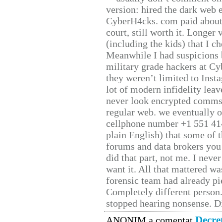
version: hired the dark web 
CyberH4cks. com paid about 
court, still worth it. Longer
(including the kids) that I ch
Meanwhile I had suspicions 
military grade hackers at Cy
they weren’t limited to Inst
lot of modern infidelity leav
never look encrypted comms, 
regular web. we eventually 
cellphone number +1 551 41
plain English) that some of t
forums and data brokers you 
did that part, not me. I neve
want it. All that mattered w
forensic team had already pie
Completely different person
stopped hearing nonsense. Di
Decre
ANONIM a comentat