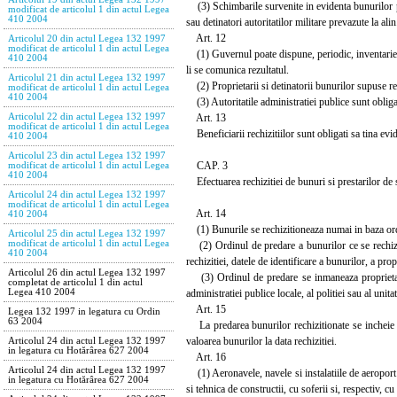
(3) Schimbarile survenite in evidenta bunurilor pre
modificat de articolul 1 din actul Legea
410 2004
sau detinatori autoritatilor militare prevazute la al
Art. 12
Articolul 20 din actul Legea 132 1997
modificat de articolul 1 din actul Legea
(1) Guvernul poate dispune, periodic, inventarierea 
410 2004
li se comunica rezultatul.
Articolul 21 din actul Legea 132 1997
(2) Proprietarii si detinatorii bunurilor supuse rechi
modificat de articolul 1 din actul Legea
410 2004
(3) Autoritatile administratiei publice sunt obligat
Art. 13
Articolul 22 din actul Legea 132 1997
modificat de articolul 1 din actul Legea
Beneficiarii rechizitiilor sunt obligati sa tina evid
410 2004
Articolul 23 din actul Legea 132 1997
CAP. 3
modificat de articolul 1 din actul Legea
410 2004
Efectuarea rechizitiei de bunuri si prestarilor de s
Articolul 24 din actul Legea 132 1997
modificat de articolul 1 din actul Legea
Art. 14
410 2004
(1) Bunurile se rechizitioneaza numai in baza ordin
Articolul 25 din actul Legea 132 1997
modificat de articolul 1 din actul Legea
(2) Ordinul de predare a bunurilor ce se rechizitio
410 2004
rechizitiei, datele de identificare a bunurilor, a pr
Articolul 26 din actul Legea 132 1997
(3) Ordinul de predare se inmaneaza proprietarulu
completat de articolul 1 din actul
administratiei publice locale, al politiei sau al unita
Legea 410 2004
Art. 15
Legea 132 1997 in legatura cu Ordin
63 2004
La predarea bunurilor rechizitionate se incheie un
valoarea bunurilor la data rechizitiei.
Articolul 24 din actul Legea 132 1997
in legatura cu Hotărârea 627 2004
Art. 16
Articolul 24 din actul Legea 132 1997
(1) Aeronavele, navele si instalatiile de aeroport 
in legatura cu Hotărârea 627 2004
si tehnica de constructii, cu soferii si, respectiv, c