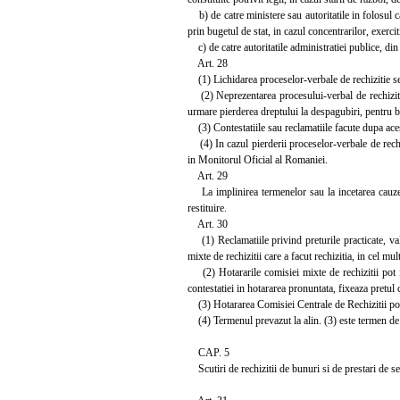
b) de catre ministere sau autoritatile in folosul ca
prin bugetul de stat, in cazul concentrarilor, exerci
c) de catre autoritatile administratiei publice, din b
Art. 28
(1) Lichidarea proceselor-verbale de rechizitie se f
(2) Neprezentarea procesului-verbal de rechizitie 
urmare pierderea dreptului la despagubiri, pentru b
(3) Contestatiile sau reclamatiile facute dupa ace
(4) In cazul pierderii proceselor-verbale de rechi
in Monitorul Oficial al Romaniei.
Art. 29
La implinirea termenelor sau la incetarea cauzelor
restituire.
Art. 30
(1) Reclamatiile privind preturile practicate, val
mixte de rechizitii care a facut rechizitia, in cel mul
(2) Hotararile comisiei mixte de rechizitii pot fi
contestatiei in hotararea pronuntata, fixeaza pretul 
(3) Hotararea Comisiei Centrale de Rechizitii poate 
(4) Termenul prevazut la alin. (3) este termen de
CAP. 5
Scutiri de rechizitii de bunuri si de prestari de ser