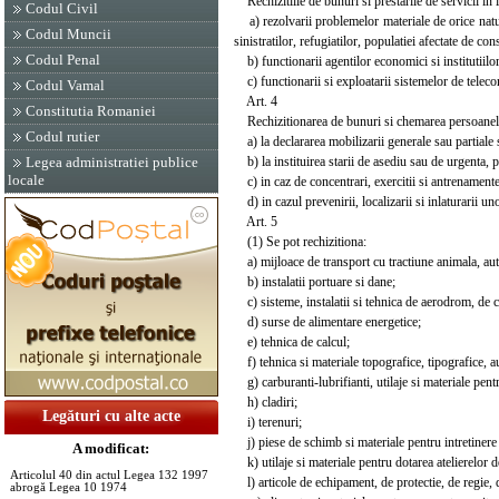
Rechizitiile de bunuri si prestarile de servicii in i
Codul Civil
a) rezolvarii problemelor materiale de orice natura,
Codul Muncii
sinistratilor, refugiatilor, populatiei afectate de co
Codul Penal
b) functionarii agentilor economici si institutiilor
c) functionarii si exploatarii sistemelor de telecom
Codul Vamal
Art. 4
Constitutia Romaniei
Rechizitionarea de bunuri si chemarea persoanelor f
Codul rutier
a) la declararea mobilizarii generale sau partiale s
b) la instituirea starii de asediu sau de urgenta, pr
Legea administratiei publice
locale
c) in caz de concentrari, exercitii si antrenamente
d) in cazul prevenirii, localizarii si inlaturarii un
Art. 5
(1) Se pot rechizitiona:
a) mijloace de transport cu tractiune animala, auto
b) instalatii portuare si dane;
c) sisteme, instalatii si tehnica de aerodrom, de c
d) surse de alimentare energetice;
e) tehnica de calcul;
f) tehnica si materiale topografice, tipografice, aud
g) carburanti-lubrifianti, utilaje si materiale pent
h) cladiri;
Legături cu alte acte
i) terenuri;
j) piese de schimb si materiale pentru intretinere s
A modificat:
k) utilaje si materiale pentru dotarea atelierelor de
Articolul 40 din actul Legea 132 1997
l) articole de echipament, de protectie, de regie, 
abrogă Legea 10 1974