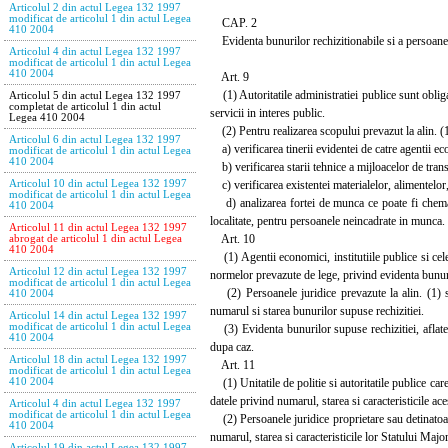
Articolul 2 din actul Legea 132 1997
modificat de articolul 1 din actul Legea
CAP. 2
410 2004
Evidenta bunurilor rechizitionabile si a persoanelo
Articolul 4 din actul Legea 132 1997
modificat de articolul 1 din actul Legea
410 2004
Art. 9
(1) Autoritatile administratiei publice sunt obligat
Articolul 5 din actul Legea 132 1997
completat de articolul 1 din actul
servicii in interes public.
Legea 410 2004
(2) Pentru realizarea scopului prevazut la alin. (1)
Articolul 6 din actul Legea 132 1997
a) verificarea tinerii evidentei de catre agentii eco
modificat de articolul 1 din actul Legea
410 2004
b) verificarea starii tehnice a mijloacelor de transp
c) verificarea existentei materialelor, alimentelor, 
Articolul 10 din actul Legea 132 1997
modificat de articolul 1 din actul Legea
d) analizarea fortei de munca ce poate fi chemata 
410 2004
localitate, pentru persoanele neincadrate in munca.
Articolul 11 din actul Legea 132 1997
Art. 10
abrogat de articolul 1 din actul Legea
410 2004
(1) Agentii economici, institutiile publice si cele
Articolul 12 din actul Legea 132 1997
normelor prevazute de lege, privind evidenta bunuri
modificat de articolul 1 din actul Legea
(2) Persoanele juridice prevazute la alin. (1) su
410 2004
numarul si starea bunurilor supuse rechizitiei.
Articolul 14 din actul Legea 132 1997
modificat de articolul 1 din actul Legea
(3) Evidenta bunurilor supuse rechizitiei, aflate in
410 2004
dupa caz.
Articolul 18 din actul Legea 132 1997
Art. 11
modificat de articolul 1 din actul Legea
(1) Unitatile de politie si autoritatile publice care
410 2004
datele privind numarul, starea si caracteristicile ace
Articolul 4 din actul Legea 132 1997
modificat de articolul 1 din actul Legea
(2) Persoanele juridice proprietare sau detinatoar
410 2004
numarul, starea si caracteristicile lor Statului Majo
Articolul 19 din actul Legea 132 1997