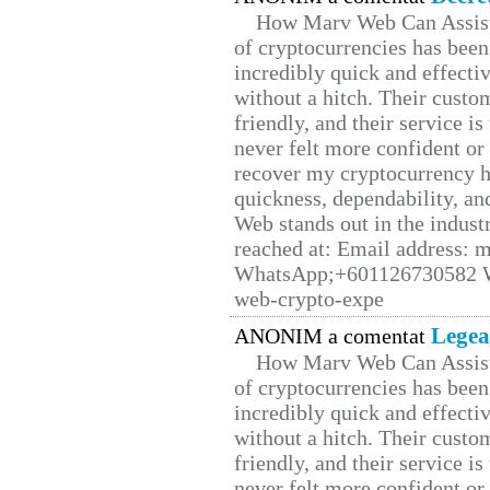
How Marv Web Can Assist
of cryptocurrencies has be
incredibly quick and effecti
without a hitch. Their custo
friendly, and their service i
never felt more confident or
recover my cryptocurrency h
quickness, dependability, an
Web stands out in the indus
reached at: Email address:
WhatsApp;+601126730582 W
web-crypto-expe
Legea
ANONIM a comentat
How Marv Web Can Assist
of cryptocurrencies has be
incredibly quick and effecti
without a hitch. Their custo
friendly, and their service i
never felt more confident or