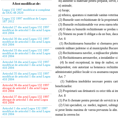
m) alimente si materiale pentru preparat, servit, di
A fost modificat de:
n) animale;
o) furaje;
Legea 132 1997 modificat si completat
de OUG 48 2020
p) tehnica, aparatura si materiale sanitar-veterina
Legea 132 1997 modificat de Legea
(2) Bunurile sunt rechizitionate de la proprietarii s
187 2012
(3) Bunurile rechizitionabile vor avea starea tehnic
Articolul 27 din actul Legea 132 1997
(4) O data cu bunurile rechizitionate se predau si e
modificat de articolul 1 din actul Legea
410 2004
(5) Nimeni nu poate fi obligat a da un bun, daca in
Art. 6
Articolul 30 din actul Legea 132 1997
modificat de articolul 1 din actul Legea
(1) Rechizitionarea bunurilor si chemarea persoane
410 2004
centrele militare judetene si al municipiului Bucures
Articolul 33 din actul Legea 132 1997
(2) Rechizitionarea navelor, a mijloacelor plutitoa
modificat de articolul 1 din actul Legea
410 2004
(3) Rechizitionarea aeronavelor, a instalatiilor si 
(4) In mod exceptional, in timp de razboi, orice
Articolul 34 din actul Legea 132 1997
modificat de articolul 1 din actul Legea
independent, este autorizat sa hotarasca rechiziti
410 2004
administratiei publice locale si cu asumarea raspund
Articolul 35 din actul Legea 132 1997
Art. 7
modificat de articolul 1 din actul Legea
410 2004
(1) Stabilirea imobilelor necesare pentru cartiru
Articolul 36 din actul Legea 132 1997
beneficiarilor.
abrogat de articolul 1 din actul Legea
(2) Proprietarii sau detinatorii cu orice titlu ai imob
410 2004
Art. 8
Articolul 37 din actul Legea 132 1997
abrogat de articolul 1 din actul Legea
(1) Pot fi chemate pentru prestari de servicii in i
410 2004
(2) Unii specialisti, ca: medici, ingineri, subingine
Articolul 1 din actul Legea 132 1997
si peste limita maxima de varsta prevazuta la alin.
modificat de articolul 1 din actul Legea
numai la cererea lor.
410 2004