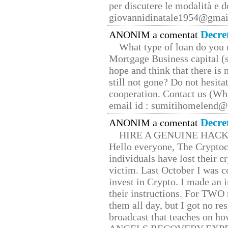
per discutere le modalità e 
giovannidinatale1954@­gmai
Decre
ANONIM a comentat
What type of loan do you 
Mortgage Business capital (s
hope and think that there is
still not gone? Do not hesita
cooperation. Contact us (W
email id : sumitihomelend
Decre
ANONIM a comentat
HIRE A GENUINE HAC
Hello everyone, The Cryptocu
individuals have lost their c
victim. Last October I was 
invest in Crypto. I made an i
their instructions. For TWO 
them all day, but I got no re
broadcast that teaches on h