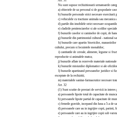
Art. 31
Nu sunt supuse rechizitionarii urmatoarele catego
a) obiectele de uz personal si de gospodarie casn
b) bunurile personale strict necesare exercitarii pr
c) vehiculele cu tractiune animala sau mecanica ap
d) partile din imobilele strict necesare ocupantilo
e) cladirile penitenciarelor si ale scolilor specia
f) bunurile caselor si caminelor de copii, de handi
g) bunurile din patrimoniul cultural - national sau
h) bunurile care apartin bisericilor, manastirilor s
cultului, precum si locuintele monahilor;
i) cantitatile de cereale, alimente, legume si fruc
reproductie si animalele matca;
j) bunurile aflate in rezervele materiale nationale s
k) bunurile misiunilor diplomatice si ale oficiilor
l) bunurile apartinand persoanelor juridice si fizic
exceptate de la rechizitii;
m) materialele sanitar-farmaceutice necesare tratam
Art. 32
(1) Sunt scutite de prestari de servicii in interes 
a) persoanele lipsite total de capacitate de munca
b) persoanele lipsite partial de capacitate de munca
c) femeile gravide, incepand din luna a 5-a de sa
d) persoanele care au in ingrijire copii, parinti, fr
e) persoanele care au in ingrijire copii sub varsta