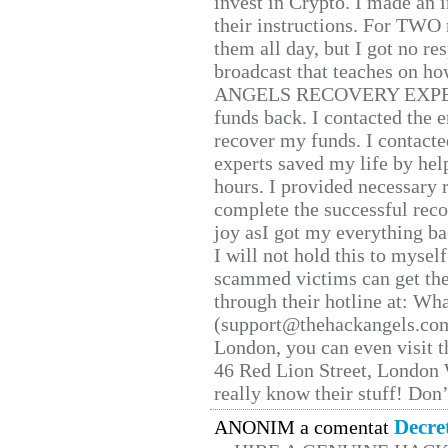
invest in Crypto. I made an i
their instructions. For TWO 
them all day, but I got no re
broadcast that teaches on h
ANGELS RECOVERY EXPERT. H
funds back. I contacted the 
recover my funds. I contact
experts saved my life by hel
hours. I provided necessary 
complete the successful reco
joy asI got my everything bac
I will not hold this to myself
scammed victims can get the
through their hotline at: W
(support@thehackangels.com
London, you can even visit th
46 Red Lion Street, London
really know their stuff! Don’
Decre
ANONIM a comentat