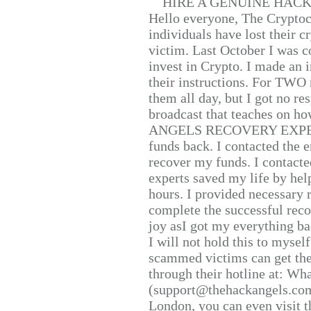
HIRE A GENUINE HAC
Hello everyone, The Cryptocu
individuals have lost their c
victim. Last October I was 
invest in Crypto. I made an i
their instructions. For TWO 
them all day, but I got no re
broadcast that teaches on h
ANGELS RECOVERY EXPERT. H
funds back. I contacted the 
recover my funds. I contact
experts saved my life by hel
hours. I provided necessary 
complete the successful reco
joy asI got my everything bac
I will not hold this to myself
scammed victims can get the
through their hotline at: W
(support@thehackangels.com
London, you can even visit th