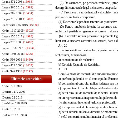
Legea 571 2003
(16968)
(2) De asemenea, pe perioada rechizitiei, proprieta
decurg din contractele legal incheiate se suspenda.
Legea 263 2010
(16592)
(3) Proprietarii sau detinatorii vehiculelor rechiz
Legea 287 2009
(16434)
prestate cu mijloacele respective.
Legea 215 2001
(16418)
(4) Deteriorarile produse terenurilor productive re
Rectificare 155 2016
(16320)
(5) Pentru imobilele folosite la cartiruire sau l
Ordin 1917 2005
(15025)
mobilizarii partiale ori generale, oricare ar fi durat
(6) In celelalte situatii prevazute in prezenta lege,
Legea 153 2017
(14993)
lunii sau la incetarea cartiruirii sau cazarii, daca a
Legea 273 2006
(14467)
Art. 20
Raport 1937 2021
(13936)
Pentru stabilirea cantitatilor, a preturilor si a 
Ordin 1508 2016
(12966)
rechizitiilor, functioneaza:
a) comisii mixte de rechizitii;
Ordin 560 2006
(12480)
b) Comisia Centrala de Rechizitii.
Legea 429 2003
(12437)
Art. 21
Ordin 976 1998
(12147)
Comisia mixta de rechizitii din subordinea prefect
a) prefectul judetului ori al municipiului Bucurest
Ultimele acte citite
b) comandantul centrului militar judetean sau mu
Ordin 721 2009
c) reprezentantul Statului Major al Aviatiei si Apa
Decizia 1172 2009
d) seful biroului de rechizitii de la centrul militar
e) un reprezentant al inspectoratului judetean de po
Decizia 22 2013
f) seful compartimentului juridic al prefecturii;
Hotărârea 578 1999
g) un reprezentant al Directiei generale a finantelor
Ordin 13 2010
h) seful serviciului sau al directiei de mobilizare 
Hotărârea 581 2008
i) seful compartimentului financiar al prefecturii 