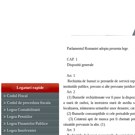
Parlamentul Romaniei adopta prezenta lege.
CAP. 1
Dispozitii generale
Art. 1
Rechizitia de bunuri si prestarile de servicii repr
institutiile publice, precum si alte persoane juridic
Legaturi rapide
Art. 2
Codul Fiscal
(1) Bunurile rechizitionate vor fi puse la dispozitia
Codul de procedura fiscala
a starii de razboi, la instruirea starii de asedi
localizarea, inlaturarea urmarilor unor dezastre, cat 
Legea Contabilitatii
(2) Bunurile consumptibile si cele perisabile pot fi
Legea Pensiilor
(3) Cetatenii apti de munca pot fi chemati pentru
Legea Finantelor Publice
situatiile prevazute la alin. (1).
Art. 3
Legea Insolventei