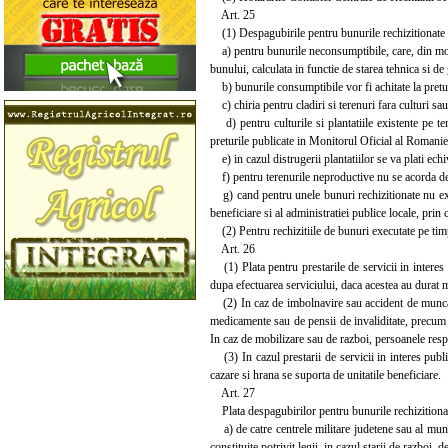
Art. 25
(1) Despagubirile pentru bunurile rechizitionate s
a) pentru bunurile neconsumptibile, care, din motive
bunului, calculata in functie de starea tehnica si de
b) bunurile consumptibile vor fi achitate la preturi
c) chiria pentru cladiri si terenuri fara culturi sau 
d) pentru culturile si plantatiile existente pe tere
preturile publicate in Monitorul Oficial al Romaniei,
e) in cazul distrugerii plantatiilor se va plati echi
f) pentru terenurile neproductive nu se acorda d
g) cand pentru unele bunuri rechizitionate nu exis
beneficiare si al administratiei publice locale, prin
(2) Pentru rechizitiile de bunuri executate pe timpu
Art. 26
(1) Plata pentru prestarile de servicii in interes p
dupa efectuarea serviciului, daca acestea au durat 
(2) In caz de imbolnavire sau accident de munca, s
medicamente sau de pensii de invaliditate, precum si 
In caz de mobilizare sau de razboi, persoanele respe
(3) In cazul prestarii de servicii in interes public
cazare si hrana se suporta de unitatile beneficiare.
Art. 27
Plata despagubirilor pentru bunurile rechizitionate 
a) de catre centrele militare judetene sau al munici
constituite potrivit legii, in cazul starii de razboi,