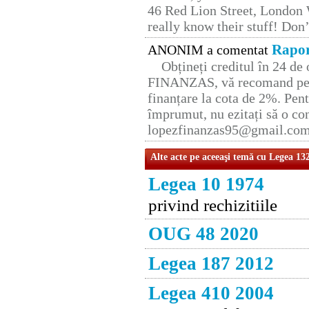
46 Red Lion Street, London
really know their stuff! Don’
Rapor
ANONIM a comentat
Obțineți creditul în 24 d
FINANZAS, vă recomand pent
finanțare la cota de 2%. Pent
împrumut, nu ezitați să o con
lopezfinanzas95@gmail.co
Alte acte pe aceeaşi temă cu Legea 13
Legea 10 1974
privind rechizitiile
OUG 48 2020
Legea 187 2012
Legea 410 2004