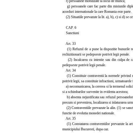
f) persoanele mobilizate la locul de munca;
g) persoanele care fac parte din misiunile diplom
acorduri internationale la care Romania este parte.
(2) Situatiile prevazute la lit. a), b), c) si d) se c
CAP. 6
Sanctiuni
Art. 33
(1) Refuzul de a pune la dispozitie bunurile rechi
rechizitionarii se pedepseste potrivit legii penale.
(2) Incalcarea cu intentie sau din culpa de catre
pedepseste potrivit legii penale.
Art. 34
(1) Constituie contraventii la normele privind rechi
potrivit legii, sa constituie infractiuni, urmatoarele 
a) necomunicarea, la cererea si la termenul solicita
si a schimbarilor survenite in evidenta acestora;
b) absenta nejustificata sau refuzul persoanelor l
precum si prevenirea, localizarea si inlaturarea urm
(2) Contraventiile prevazute la alin. (1) se sanc
functie de evolutia monedei nationale.
Art. 35
(1) Constatarea contraventiilor prevazute la art. 3
municipiului Bucuresti, dupa caz.