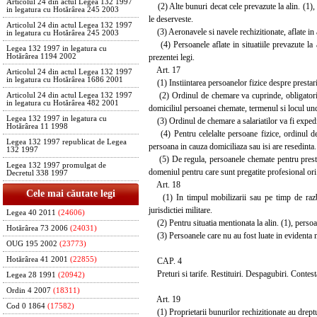
Articolul 24 din actul Legea 132 1997
(2) Alte bunuri decat cele prevazute la alin. (1), 
in legatura cu Hotărârea 245 2003
le deserveste.
Articolul 24 din actul Legea 132 1997
(3) Aeronavele si navele rechizitionate, aflate in af
in legatura cu Hotărârea 245 2003
(4) Persoanele aflate in situatiile prevazute la al
Legea 132 1997 in legatura cu
prezentei legi.
Hotărârea 1194 2002
Art. 17
Articolul 24 din actul Legea 132 1997
in legatura cu Hotărârea 1686 2001
(1) Instiintarea persoanelor fizice despre prestaril
(2) Ordinul de chemare va cuprinde, obligatoriu: d
Articolul 24 din actul Legea 132 1997
in legatura cu Hotărârea 482 2001
domiciliul persoanei chemate, termenul si locul und
Legea 132 1997 in legatura cu
(3) Ordinul de chemare a salariatilor va fi expedia
Hotărârea 11 1998
(4) Pentru celelalte persoane fizice, ordinul de c
Legea 132 1997 republicat de Legea
persoana in cauza domiciliaza sau isi are resedinta.
132 1997
(5) De regula, persoanele chemate pentru prestari d
Legea 132 1997 promulgat de
domeniul pentru care sunt pregatite profesional ori
Decretul 338 1997
Art. 18
Cele mai căutate legi
(1) In timpul mobilizarii sau pe timp de razboi,
jurisdictiei militare.
Legea 40 2011
(24606)
(2) Pentru situatia mentionata la alin. (1), persoan
Hotărârea 73 2006
(24031)
(3) Persoanele care nu au fost luate in evidenta mi
OUG 195 2002
(23773)
Hotărârea 41 2001
(22855)
CAP. 4
Preturi si tarife. Restituiri. Despagubiri. Contesta
Legea 28 1991
(20942)
Ordin 4 2007
(18311)
Art. 19
Cod 0 1864
(17582)
(1) Proprietarii bunurilor rechizitionate au dreptu