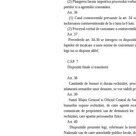
(2) Plangerea facuta impotriva procesului-verbal de
partilor si a agentului constatator.
Art. 36
(1) Cand contraventiile prevazute la art. 34 sunt
inchisoarea contraventionala de la o luna la 6 luni.
(2) Procesul-verbal de constatare a contraventiilo
Art. 37
Prevederile art. 34-36 se intregesc cu dispozitiil
faptelor de incalcare a unor norme de convietuire so
lege nu se dispune altfel.
CAP. 7
Dispozitii finale si tranzitorii
Art. 38
Cantitatile de bunuri si durata rechizitiei, proced
inlaturarii urmarilor unor dezastre, se vor stabili p
Art. 39
Statul Major General si Oficiul Central de Stat p
bunurilor supuse rechizitiei, de catre agentii econ
comunicate de proprietarii sau de detinatorii lor
rechizitiei, care apartin persoanelor fizice.
Art. 40
Dispozitiile prezentei legi, referitoare la instii
Nationale sau de catre autoritatile publice locale, d