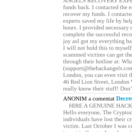
ANGELS RECOVERY EXPERT. H
funds back. I contacted the 
recover my funds. I contact
experts saved my life by hel
hours. I provided necessary 
complete the successful reco
joy asI got my everything bac
I will not hold this to myself
scammed victims can get the
through their hotline at: W
(support@thehackangels.com
London, you can even visit th
46 Red Lion Street, London
really know their stuff! Don’
Decre
ANONIM a comentat
HIRE A GENUINE HAC
Hello everyone, The Cryptocu
individuals have lost their c
victim. Last October I was 