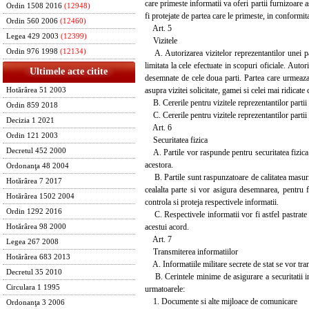
care primeste informatii va oferi partii furnizoare a
Ordin 1508 2016
(12948)
fi protejate de partea care le primeste, in conformit
Ordin 560 2006
(12460)
Art. 5
Legea 429 2003
(12399)
Vizitele
Ordin 976 1998
(12134)
A. Autorizarea vizitelor reprezentantilor unei parti 
limitata la cele efectuate in scopuri oficiale. Autor
Ultimele acte citite
desemnate de cele doua parti. Partea care urmeaza 
asupra vizitei solicitate, gamei si celei mai ridicate 
Hotărârea 51 2003
B. Cererile pentru vizitele reprezentantilor partii
Ordin 859 2018
C. Cererile pentru vizitele reprezentantilor part
Decizia 1 2021
Art. 6
Ordin 121 2003
Securitatea fizica
Decretul 452 2000
A. Partile vor raspunde pentru securitatea fizica a i
acestora.
Ordonanţa 48 2004
B. Partile sunt raspunzatoare de calitatea masurilor 
Hotărârea 7 2017
cealalta parte si vor asigura desemnarea, pentru fi
Hotărârea 1502 2004
controla si proteja respectivele informatii.
Ordin 1292 2016
C. Respectivele informatii vor fi astfel pastrate i
acestui acord.
Hotărârea 98 2000
Art. 7
Legea 267 2008
Transmiterea informatiilor
Hotărârea 683 2013
A. Informatiile militare secrete de stat se vor tra
Decretul 35 2010
B. Cerintele minime de asigurare a securitatii infor
Circulara 1 1995
urmatoarele:
1. Documente si alte mijloace de comunicare
Ordonanţa 3 2006