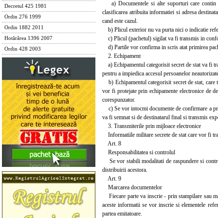
a) Documentele si alte suporturi care contin info
Decretul 425 1981
clasificarea atribuita informatiei si adresa destinat
Ordin 276 1999
cand este cazul.
Ordin 1882 2011
b) Plicul exterior nu va purta nici o indicatie refer
c) Plicul (pachetul) sigilat va fi transmis in confo
Hotărârea 1396 2007
d) Partile vor confirma in scris atat primirea pachet
Ordin 428 2003
2. Echipament
a) Echipamentul categorisit secret de stat va fi tr
pentru a impiedica accesul persoanelor neautorizat
b) Echipamentul categorisit secret de stat, care tr
vor fi protejate prin echipamente electronice de de
corespunzator.
c) Se vor intocmi documente de confirmare a primir
va fi semnat si de destinatarul final si transmis exp
3. Transmiterile prin mijloace electronice
Informatiile militare secrete de stat care vor fi tra
Art. 8
Responsabilitatea si controlul
Se vor stabili modalitati de raspundere si control
distribuirii acestora.
Art. 9
Marcarea documentelor
Fiecare parte va inscrie - prin stampilare sau marc
aceste informatii se vor inscrie si elementele referi
partea emitatoare.