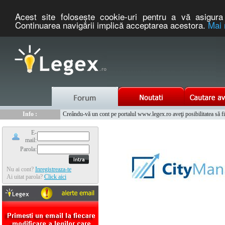
Acest site foloseşte cookie-uri pentru a vă asigura 
Continuarea navigării implică acceptarea acestora.
Mai 
Nou :
Info :
Legex.ro - portal de legislatie romaneasca. Un serviciu oferit g
Creându-vă un cont pe portalul www.legex.ro aveţi posibilitatea să fiţi
Info :
www.tntauto.ro - Managementul Integrat al Parcului Auto
Info :
Cauta coduri postale si prefixe telefonice nationale si internationale
E-
mail:
Parola:
Nu ai cont?
Inregistreaza-te
Ai uitat parola?
Click aici