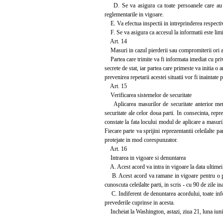
D. Se va asigura ca toate persoanele care au acce
reglementarile in vigoare.
E. Va efectua inspectii in intreprinderea respectiv
F. Se va asigura ca accesul la informatii este limita
Art. 14
Masuri in cazul pierderii sau compromiterii ori a
Partea care trimite va fi informata imediat cu priv
secrete de stat, iar partea care primeste va initia o
prevenirea repetarii acestei situatii vor fi inaintate
Art. 15
Verificarea sistemelor de securitate
Aplicarea masurilor de securitate anterior menti
securitate ale celor doua parti. In consecinta, repr
constate la fata locului modul de aplicare a masuril
Fiecare parte va sprijini reprezentantii celeilalte p
protejate in mod corespunzator.
Art. 16
Intrarea in vigoare si denuntarea
A. Acest acord va intra in vigoare la data ultimei n
B. Acest acord va ramane in vigoare pentru o peri
cunoscuta celeilalte parti, in scris - cu 90 de zile i
C. Indiferent de denuntarea acordului, toate inform
prevederile cuprinse in acesta.
Incheiat la Washington, astazi, ziua 21, luna iunie