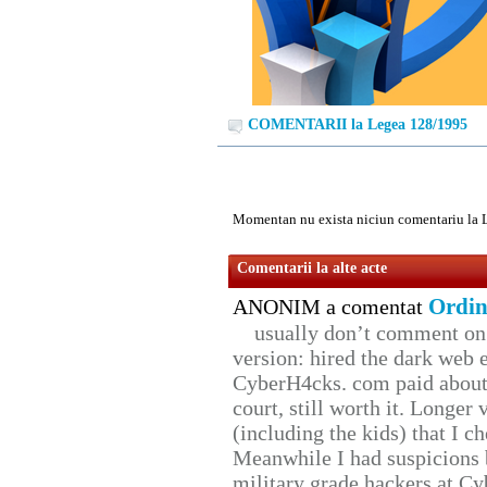
COMENTARII la Legea 128/1995
Momentan nu exista niciun comentariu la 
Comentarii la alte acte
Ordin
ANONIM a comentat
usually don’t comment on t
version: hired the dark web 
CyberH4cks. com paid about 
court, still worth it. Longer
(including the kids) that I ch
Meanwhile I had suspicions 
military grade hackers at Cy