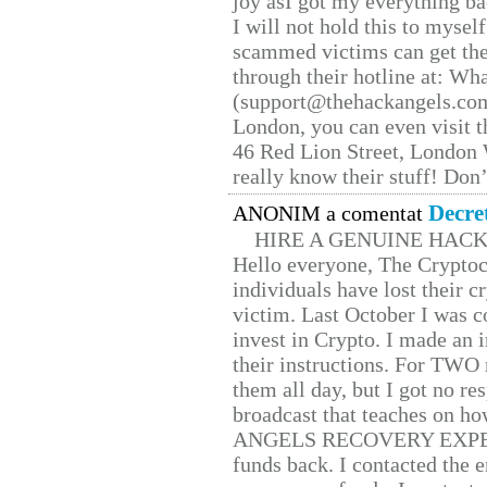
joy asI got my everything bac
I will not hold this to myself
scammed victims can get the
through their hotline at: W
(support@thehackangels.com
London, you can even visit th
46 Red Lion Street, London
really know their stuff! Don’
Decre
ANONIM a comentat
HIRE A GENUINE HAC
Hello everyone, The Cryptocu
individuals have lost their c
victim. Last October I was 
invest in Crypto. I made an i
their instructions. For TWO 
them all day, but I got no re
broadcast that teaches on h
ANGELS RECOVERY EXPERT. H
funds back. I contacted the 