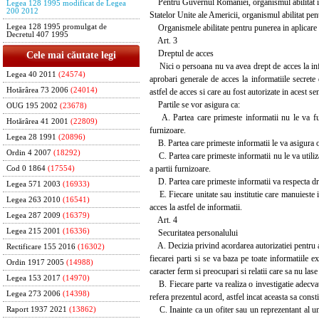
Pentru Guvernul Romaniei, organismul abilitat in 
Legea 128 1995 modificat de Legea
200 2012
Statelor Unite ale Americii, organismul abilitat pe
Organismele abilitate pentru punerea in aplicare a 
Legea 128 1995 promulgat de
Decretul 407 1995
Art. 3
Dreptul de acces
Cele mai căutate legi
Nici o persoana nu va avea drept de acces la inform
Legea 40 2011
(24574)
aprobari generale de acces la informatiile secrete
Hotărârea 73 2006
(24014)
astfel de acces si care au fost autorizate in acest se
Partile se vor asigura ca:
OUG 195 2002
(23678)
A. Partea care primeste informatii nu le va furni
Hotărârea 41 2001
(22809)
furnizoare.
Legea 28 1991
(20896)
B. Partea care primeste informatii le va asigura o 
Ordin 4 2007
(18292)
C. Partea care primeste informatii nu le va utiliza 
a partii furnizoare.
Cod 0 1864
(17554)
D. Partea care primeste informatii va respecta drept
Legea 571 2003
(16933)
E. Fiecare unitate sau institutie care manuieste inf
Legea 263 2010
(16541)
acces la astfel de informatii.
Legea 287 2009
(16379)
Art. 4
Legea 215 2001
(16336)
Securitatea personalului
A. Decizia privind acordarea autorizatiei pentru ac
Rectificare 155 2016
(16302)
fiecarei parti si se va baza pe toate informatiile ex
Ordin 1917 2005
(14988)
caracter ferm si preocupari si relatii care sa nu lase 
Legea 153 2017
(14970)
B. Fiecare parte va realiza o investigatie adecvata
Legea 273 2006
(14398)
refera prezentul acord, astfel incat aceasta sa consti
C. Inainte ca un ofiter sau un reprezentant al uneia
Raport 1937 2021
(13862)