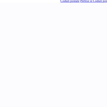
Coduri postale
Prefixe si Coduri po