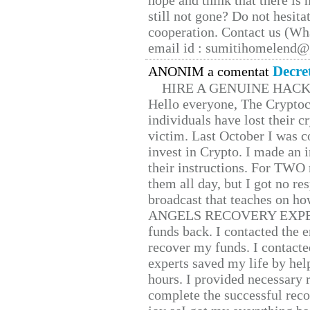
hope and think that there is
still not gone? Do not hesita
cooperation. Contact us (W
email id : sumitihomelend
Decre
ANONIM a comentat
HIRE A GENUINE HAC
Hello everyone, The Cryptocu
individuals have lost their c
victim. Last October I was 
invest in Crypto. I made an i
their instructions. For TWO 
them all day, but I got no re
broadcast that teaches on h
ANGELS RECOVERY EXPERT. H
funds back. I contacted the 
recover my funds. I contact
experts saved my life by hel
hours. I provided necessary 
complete the successful reco