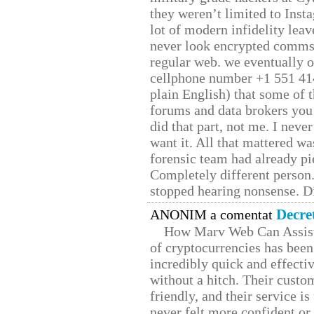
they weren’t limited to Inst
lot of modern infidelity leav
never look encrypted comms, 
regular web. we eventually 
cellphone number +1 551 41
plain English) that some of t
forums and data brokers you 
did that part, not me. I neve
want it. All that mattered w
forensic team had already pie
Completely different person
stopped hearing nonsense. Di
Decre
ANONIM a comentat
How Marv Web Can Assist
of cryptocurrencies has be
incredibly quick and effecti
without a hitch. Their custo
friendly, and their service i
never felt more confident or