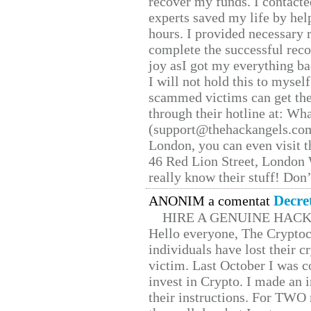
recover my funds. I contact
experts saved my life by hel
hours. I provided necessary 
complete the successful reco
joy asI got my everything bac
I will not hold this to myself
scammed victims can get the
through their hotline at: W
(support@thehackangels.com
London, you can even visit th
46 Red Lion Street, London
really know their stuff! Don’
Decre
ANONIM a comentat
HIRE A GENUINE HAC
Hello everyone, The Cryptocu
individuals have lost their c
victim. Last October I was 
invest in Crypto. I made an i
their instructions. For TWO 