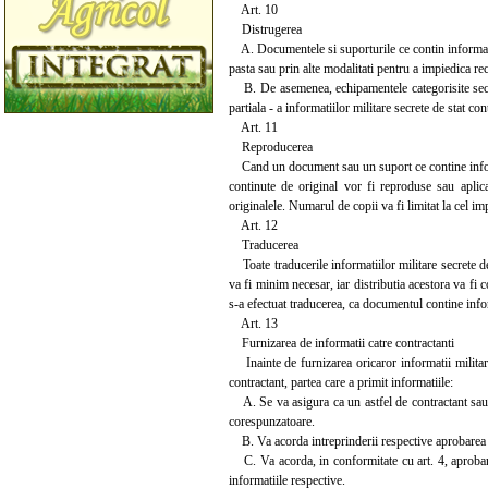
Art. 10
Distrugerea
A. Documentele si suporturile ce contin informatii m
pasta sau prin alte modalitati pentru a impiedica rec
B. De asemenea, echipamentele categorisite secrete
partiala - a informatiilor militare secrete de stat co
Art. 11
Reproducerea
Cand un document sau un suport ce contine informat
continute de original vor fi reproduse sau aplic
originalele. Numarul de copii va fi limitat la cel im
Art. 12
Traducerea
Toate traducerile informatiilor militare secrete de
va fi minim necesar, iar distributia acestora va fi c
s-a efectuat traducerea, ca documentul contine inform
Art. 13
Furnizarea de informatii catre contractanti
Inainte de furnizarea oricaror informatii militare 
contractant, partea care a primit informatiile:
A. Se va asigura ca un astfel de contractant sau po
corespunzatoare.
B. Va acorda intreprinderii respective aprobarea c
C. Va acorda, in conformitate cu art. 4, aprobari 
informatiile respective.