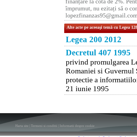
finanțare la cota de 2%. Pent
împrumut, nu ezitați să o con
lopezfinanzas95@gmail.co
Alte acte pe aceeaşi temă cu Legea 12
Legea 200 2012
Decretul 407 1995
privind promulgarea Le
Romaniei si Guvernul St
protectie a informatiilo
21 iunie 1995
Harta site
|
Termeni si conditii
|
Informatii despre cookie