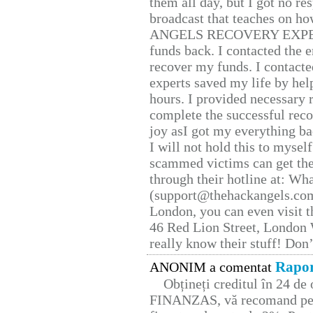
them all day, but I got no re
broadcast that teaches on h
ANGELS RECOVERY EXPERT. H
funds back. I contacted the 
recover my funds. I contact
experts saved my life by hel
hours. I provided necessary 
complete the successful reco
joy asI got my everything bac
I will not hold this to myself
scammed victims can get the
through their hotline at: W
(support@thehackangels.com
London, you can even visit th
46 Red Lion Street, London
really know their stuff! Don’
Rapor
ANONIM a comentat
Obțineți creditul în 24 d
FINANZAS, vă recomand pent