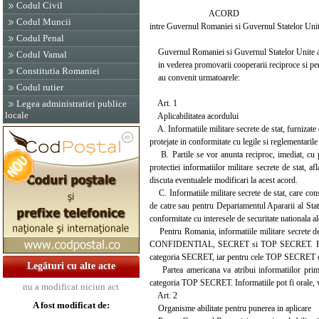
Codul Civil
ACORD
Codul Muncii
intre Guvernul Romaniei si Guvernul Statelor Unite a
Codul Penal
Guvernul Romaniei si Guvernul Statelor Unite ale
Codul Vamal
in vederea promovarii cooperarii reciproce si pentru 
Constitutia Romaniei
au convenit urmatoarele:
Codul rutier
Art. 1
Legea administratiei publice
locale
Aplicabilitatea acordului
A. Informatiile militare secrete de stat, furnizate di
protejate in conformitate cu legile si reglementarile
B. Partile se vor anunta reciproc, imediat, cu pri
protectiei informatiilor militare secrete de stat, a
discuta eventualele modificari la acest acord.
C. Informatiile militare secrete de stat, care cons
de catre sau pentru Departamentul Apararii al State
conformitate cu interesele de securitate nationala ale
Pentru Romania, informatiile militare secrete de
CONFIDENTIAL, SECRET si TOP SECRET. Partea 
categoria SECRET, iar pentru cele TOP SECRET
Legături cu alte acte
Partea americana va atribui informatiilor pri
categoria TOP SECRET. Informatiile pot fi orale,
nu a modificat niciun act
Art. 2
A fost modificat de:
Organisme abilitate pentru punerea in aplicare