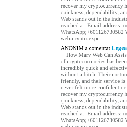
recover my cryptocurrency h
quickness, dependability, an
Web stands out in the indus
reached at: Email address:
WhatsApp;+601126730582 W
web-crypto-expe
Legea
ANONIM a comentat
How Marv Web Can Assist
of cryptocurrencies has be
incredibly quick and effecti
without a hitch. Their custo
friendly, and their service i
never felt more confident or
recover my cryptocurrency h
quickness, dependability, an
Web stands out in the indus
reached at: Email address:
WhatsApp;+601126730582 W
web-crypto-expe