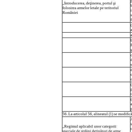
„Introducerea, deţinerea, portul şi
folosirea armelor letale pe teritoriul
României
f
c
56. La articolul 56, alineatul (1) se modific
A
„Regimul aplicabil unor categorii
speciale de străini deţinători de arme