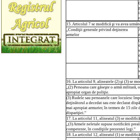
15. Articolul 7 se modifică şi va avea următ
„Condiţii generale privind deţinerea
armelor
16. La articolul 9, alineatele (2) şi (3) se m
„(2) Persoana care găseşte o armă militară, o
apropiat organ de poliţie.
(3) Rudele sau persoanele care locuiesc împr
deţinătorul a decedat sau este declarat dispă
mai apropiat armurier, în termen de 15 zile d
dispariţiei.“
17. La articolul 11, alineatul (3) se modific
„(3) Armele neletale supuse notificării preala
competente, în condiţiile prezentei legi.“
18. La articolul 12, alineatul (1) se modific