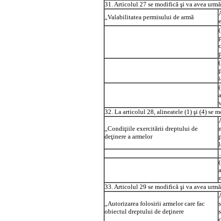
31. Articolul 27 se modifică şi va avea urmă
„Valabilitatea permisului de armă
p
32. La articolul 28, alineatele (1) şi (4) se 
„Condiţiile exercitării dreptului de
deţinere a armelor
l
.
33. Articolul 29 se modifică şi va avea urmă
A
„Autorizarea folosirii armelor care fac
obiectul dreptului de deţinere