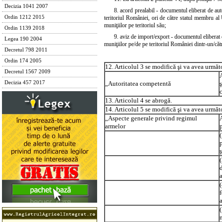
Decizia 1041 2007
8. acord prealabil - documentul eliberat de aut
Ordin 1212 2015
teritoriul României, ori de către statul membru al 
muniţiilor pe teritoriul său;
Ordin 1139 2018
9. aviz de import/export - documentul eliberat 
Legea 190 2004
muniţiilor pe/de pe teritoriul României dintr-un/că
Decretul 798 2011
Ordin 174 2005
12. Articolul 3 se modifică şi va avea următ
Decretul 1567 2009
Decizia 457 2017
„Autoritatea competentă
13. Articolul 4 se abrogă.
14. Articolul 5 se modifică şi va avea următ
„Aspecte generale privind regimul
armelor