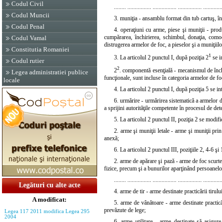
Codul Civil
........ ................ ................ ................ ............
Codul Muncii
3. muniţia - ansamblu format din tub cartuş, înc
Codul Penal
4. operaţiuni cu arme, piese şi muniţii - prod
cumpărarea, închirierea, schimbul, donaţia, comoda
Codul Vamal
distrugerea armelor de foc, a pieselor şi a muniţiilo
Constitutia Romaniei
1
3. La articolul 2 punctul I, după poziţia 2
se i
Codul rutier
2
2
. componentă esenţială - mecanismul de închi
Legea administratiei publice
funcţionale, sunt incluse în categoria armelor de f
locale
4. La articolul 2 punctul I, după poziţia 5 se i
6. urmărire - urmărirea sistematică a armelor de
a sprijini autorităţile competente în procesul de detect
5. La articolul 2 punctul II, poziţia 2 se modif
2. arme şi muniţii letale - arme şi muniţii pri
anexă;
6. La articolul 2 punctul III, poziţiile 2, 4-6 
2. arme de apărare şi pază - arme de foc scurte, 
fizice, precum şi a bunurilor aparţinând persoanelor
........ ................ ................ ................ ............
Legături cu alte acte
4. arme de tir - arme destinate practicării tirul
A modificat:
5. arme de vânătoare - arme destinate practică
prevăzute de lege;
Legea 117 2011 modifica Legea 295
2004
6. arme utilitare - arme destinate să asigure 