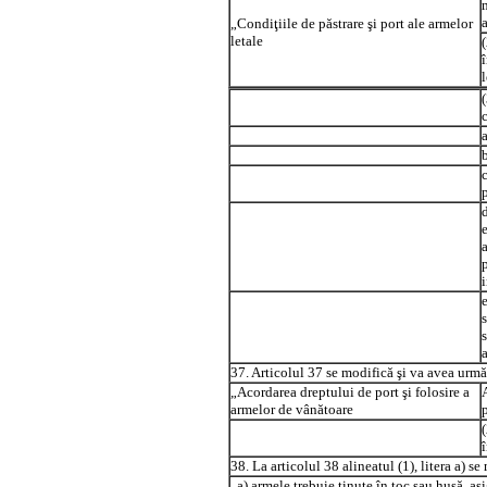
„Condiţiile de păstrare şi port ale armelor
letale
l
a
p
a
i
37. Articolul 37 se modifică şi va avea urmă
„Acordarea dreptului de port şi folosire a
armelor de vânătoare
38. La articolul 38 alineatul (1), litera a) s
„a) armele trebuie ţinute în toc sau husă, as