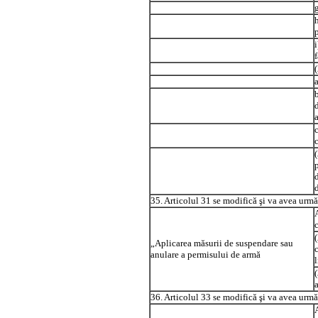
f
a
b
35. Articolul 31 se modifică şi va avea urmă
„Aplicarea măsurii de suspendare sau
anulare a permisului de armă
l
36. Articolul 33 se modifică şi va avea urmă
A