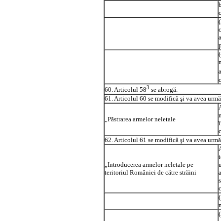
a
3
60. Articolul 58
se abrogă.
61. Articolul 60 se modifică şi va avea urmă
„Păstrarea armelor neletale
62. Articolul 61 se modifică şi va avea urmă
„Introducerea armelor neletale pe
teritoriul României de către străini
s