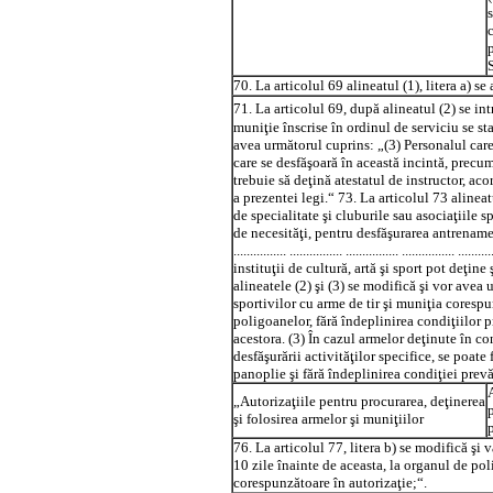
70. La articolul 69 alineatul (1), litera a) se
71. La articolul 69, după alineatul (2) se in
muniţie înscrise în ordinul de serviciu se sta
avea următorul cuprins: „(3) Personalul care
care se desfăşoară în această incintă, precum
trebuie să deţină atestatul de instructor, ac
a prezentei legi.“ 73. La articolul 73 alineat
de specialitate şi cluburile sau asociaţiile s
de necesităţi, pentru desfăşurarea antrenamentelor ori 
................ ................ ................ .........
instituţii de cultură, artă şi sport pot deţine
alineatele (2) şi (3) se modifică şi vor avea 
sportivilor cu arme de tir şi muniţia coresp
poligoanelor, fără îndeplinirea condiţiilor p
acestora. (3) În cazul armelor deţinute în con
desfăşurării activităţilor specifice, se poate 
panoplie şi fără îndeplinirea condiţiei prevăz
„Autorizaţiile pentru procurarea, deţinerea
şi folosirea armelor şi muniţiilor
76. La articolul 77, litera b) se modifică şi
10 zile înainte de aceasta, la organul de pol
corespunzătoare în autorizaţie;“.