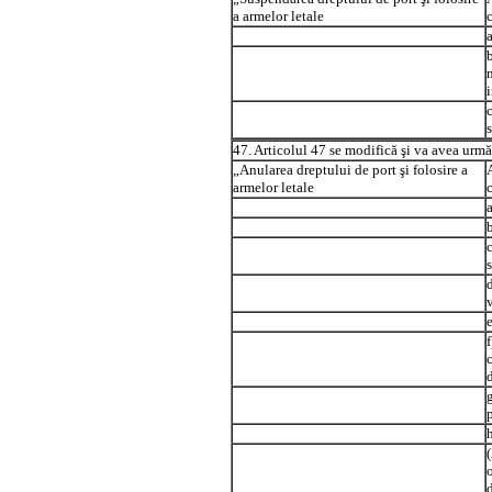
a armelor letale
a
b
47. Articolul 47 se modifică şi va avea urmă
„Anularea dreptului de port şi folosire a
armelor letale
a
b