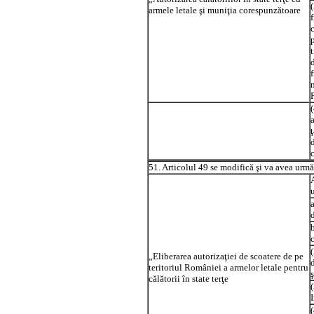
armele letale şi muniţia corespunzătoare
a
51. Articolul 49 se modifică şi va avea urmă
(
„Eliberarea autorizaţiei de scoatere de pe
teritoriul României a armelor letale pentru
călătorii în state terţe