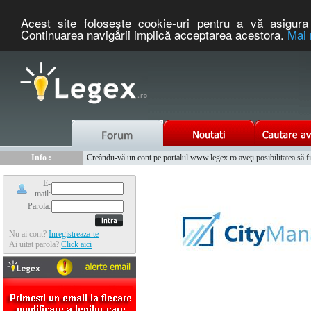
Acest site foloseşte cookie-uri pentru a vă asigura 
Continuarea navigării implică acceptarea acestora.
Mai 
Nou :
Info :
Legex.ro - portal de legislatie romaneasca. Un serviciu oferit g
Creându-vă un cont pe portalul www.legex.ro aveţi posibilitatea să fiţi
Info :
www.tntauto.ro - Managementul Integrat al Parcului Auto
Info :
Cauta coduri postale si prefixe telefonice nationale si internationale
E-
mail:
Parola:
Nu ai cont?
Inregistreaza-te
Ai uitat parola?
Click aici