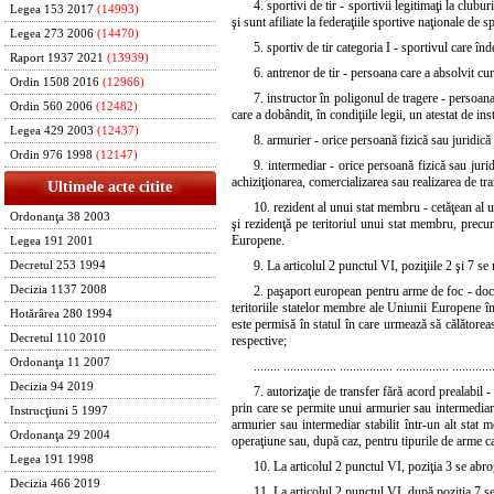
4. sportivi de tir - sportivii legitimaţi la club
Legea 153 2017
(14993)
şi sunt afiliate la federaţiile sportive naţionale de sp
Legea 273 2006
(14470)
5. sportiv de tir categoria I - sportivul care înd
Raport 1937 2021
(13939)
6. antrenor de tir - persoana care a absolvit cur
Ordin 1508 2016
(12966)
7. instructor în poligonul de tragere - persoana
Ordin 560 2006
(12482)
care a dobândit, în condiţiile legii, un atestat de in
Legea 429 2003
(12437)
8. armurier - orice persoană fizică sau juridică
Ordin 976 1998
(12147)
9. intermediar - orice persoană fizică sau juridi
achiziţionarea, comercializarea sau realizarea de tr
Ultimele acte citite
10. rezident al unui stat membru - cetăţean al 
Ordonanţa 38 2003
şi rezidenţă pe teritoriul unui stat membru, precu
Europene.
Legea 191 2001
9. La articolul 2 punctul VI, poziţiile 2 şi 7 s
Decretul 253 1994
Decizia 1137 2008
2. paşaport european pentru arme de foc - docum
teritoriile statelor membre ale Uniunii Europene î
Hotărârea 280 1994
este permisă în statul în care urmează să călătoreas
Decretul 110 2010
respective;
Ordonanţa 11 2007
........ ................ ................ ................ ............
Decizia 94 2019
7. autorizaţie de transfer fără acord prealabi
prin care se permite unui armurier sau intermediar 
Instrucţiuni 5 1997
armurier sau intermediar stabilit într-un alt stat
Ordonanţa 29 2004
operaţiune sau, după caz, pentru tipurile de arme ca
Legea 191 1998
10. La articolul 2 punctul VI, poziţia 3 se abro
Decizia 466 2019
11. La articolul 2 punctul VI, după poziţia 7 se