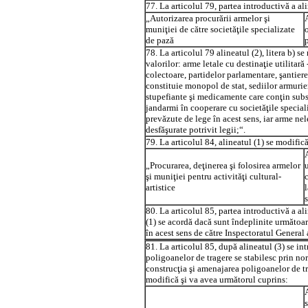
77. La articolul 79, partea introductivă a al
„Autorizarea procurării armelor şi
muniţiei de către societăţile specializate
de pază
p
78. La articolul 79 alineatul (2), litera b) s
valorilor: arme letale cu destinaţie utilitară
colectoare, partidelor parlamentare, şantierel
constituie monopol de stat, sediilor armurier
stupefiante şi medicamente care conţin subst
jandarmi în cooperare cu societăţile speciali
prevăzute de lege în acest sens, iar arme nele
desfăşurate potrivit legii;“.
79. La articolul 84, alineatul (1) se modific
„Procurarea, deţinerea şi folosirea armelor
şi muniţiei pentru activităţi cultural-
artistice
s
80. La articolul 85, partea introductivă a ali
(1) se acordă dacă sunt îndeplinite următoar
în acest sens de către Inspectoratul General
81. La articolul 85, după alineatul (3) se in
poligoanelor de tragere se stabilesc prin no
construcţia şi amenajarea poligoanelor de tra
modifică şi va avea următorul cuprins:
s