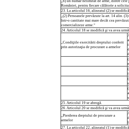
„b) un număr nelimitat de arme, dintre cele p
României, pentru fiecare călătorie a solicita
23. La articolul 16, alineatul (2) se modific
„(2) Persoanele prevăzute la art. 14 alin. (3
într-o cantitate mai mare decât cea prevăzută 
comercializeze arme.“
24. Articolul 18 se modifică şi va avea urmă
„Condiţiile exercitării dreptului conferit
prin autorizaţia de procurare a armelor
25. Articolul 19 se abrogă.
26. Articolul 20 se modifică şi va avea urmă
„Pierderea dreptului de procurare a
armelor
l
27. La articolul 22, alineatul (1) se modific