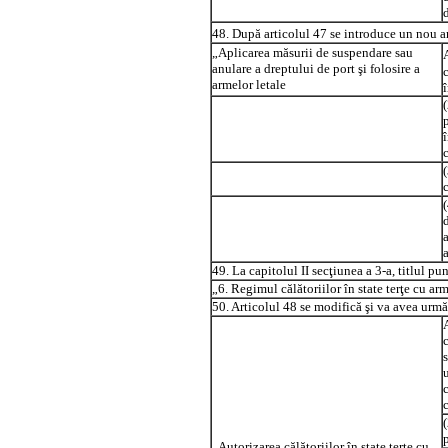
48. După articolul 47 se introduce un nou ar
„Aplicarea măsurii de suspendare sau
anulare a dreptului de port şi folosire a
armelor letale
î
49. La capitolul II secţiunea a 3-a, titlul p
„6. Regimul călătoriilor în state terţe cu ar
50. Articolul 48 se modifică şi va avea urmă
c
p
„Autorizarea călătoriilor în state terţe cu