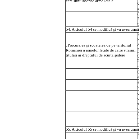
care sunt înscrise arme letale
ţ
54. Articolul 54 se modifică şi va avea urmă
„Procurarea şi scoaterea de pe teritoriul
României a armelor letale de către străinii
titulari ai dreptului de scurtă şedere
55. Articolul 55 se modifică şi va avea urmă