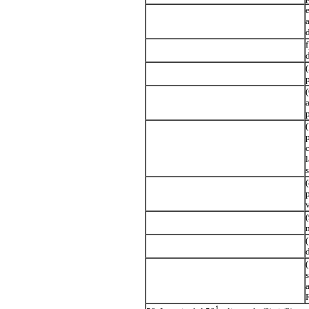
d
p
p
s
1