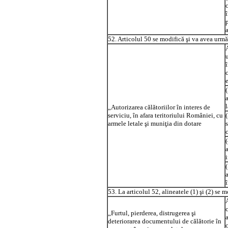
52. Articolul 50 se modifică şi va avea urmă
A
„Autorizarea călătoriilor în interes de
serviciu, în afara teritoriului României, cu
armele letale şi muniţia din dotare
53. La articolul 52, alineatele (1) şi (2) se 
A
„Furtul, pierderea, distrugerea şi
deteriorarea documentului de călătorie în