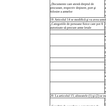
„Documente care atestă dreptul de
procurare, respectiv deţinere, port şi
folosire a armelor
19. Articolul 14 se modifică şi va avea urmă
„Categoriile de persoane fizice care pot fi
autorizate să procure arme letale
a
20. La articolul 15, alineatele (1) şi (2) se 