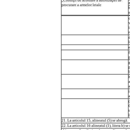
„Condiţii de acordare a autorizaţiei de
procurare a armelor letale
r
l
a
21. La articolul 15, alineatul (5) se abrogă.
22. La articolul 16 alineatul (1), litera b) s