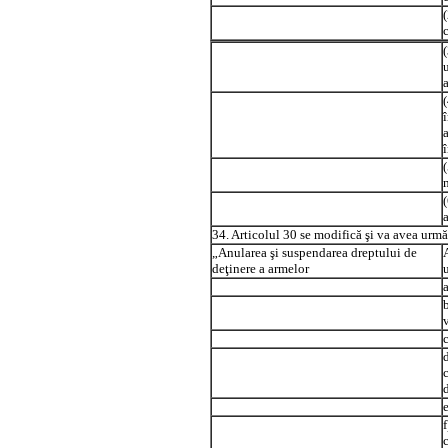
(
î
34. Articolul 30 se modifică şi va avea urmă
„Anularea şi suspendarea dreptului de
deţinere a armelor
a
e