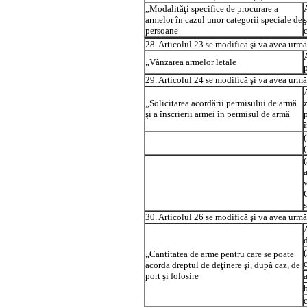
„Modalităţi specifice de procurare a
A
armelor în cazul unor categorii speciale de
persoane
28. Articolul 23 se modifică şi va avea urmă
„Vânzarea armelor letale
29. Articolul 24 se modifică şi va avea urmă
„Solicitarea acordării permisului de armă
şi a înscrierii armei în permisul de armă
30. Articolul 26 se modifică şi va avea urmă
d
„Cantitatea de arme pentru care se poate
acorda dreptul de deţinere şi, după caz, de
port şi folosire