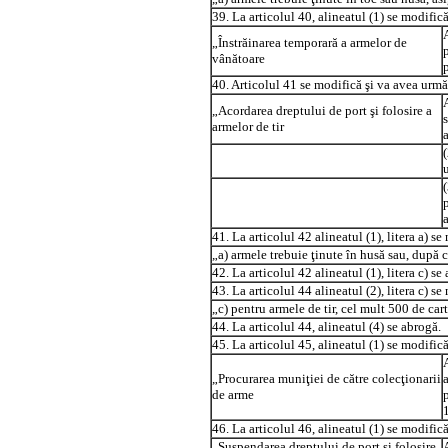
39. La articolul 40, alineatul (1) se modific
„Înstrăinarea temporară a armelor de
vânătoare
40. Articolul 41 se modifică şi va avea urmă
„Acordarea dreptului de port şi folosire a
armelor de tir
41. La articolul 42 alineatul (1), litera a) s
„a) armele trebuie ţinute în husă sau, după c
42. La articolul 42 alineatul (1), litera c) se
43. La articolul 44 alineatul (2), litera c) s
„c) pentru armele de tir, cel mult 500 de cart
44. La articolul 44, alineatul (4) se abrogă.
45. La articolul 45, alineatul (1) se modific
„Procurarea muniţiei de către colecţionarii
de arme
46. La articolul 46, alineatul (1) se modific
„Suspendarea dreptului de port şi folosire