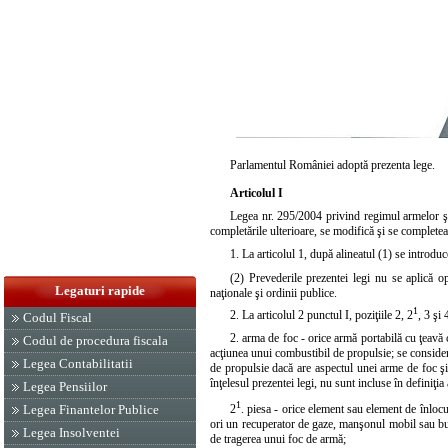
Parlamentul României adoptă prezenta lege.
Articolul I
Legea nr. 295/2004
privind regimul armelor şi
completările ulterioare, se modifică şi se complet
1. La articolul 1, după alineatul (1) se introdu
(2) Prevederile prezentei legi nu se aplică op
Legaturi rapide
naţionale şi ordinii publice.
1
2. La articolul 2 punctul I, poziţiile 2, 2
, 3 şi
Codul Fiscal
2. arma de foc - orice armă portabilă cu ţeavă 
Codul de procedura fiscala
acţiunea unui combustibil de propulsie; se consider
Legea Contabilitatii
de propulsie dacă are aspectul unei arme de foc şi,
înţelesul prezentei legi, nu sunt incluse în definiţi
Legea Pensiilor
1
Legea Finantelor Publice
2
. piesa - orice element sau element de înlocu
ori un recuperator de gaze, manşonul mobil sau but
Legea Insolventei
de tragerea unui foc de armă;