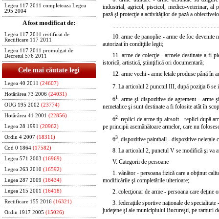
Legea 117 2011 completeaza Legea
industrial, agricol, piscicol, medico-veterinar, al 
295 2004
pază şi protecţie a activităţilor de pază a obiectivel
A fost modificat de:
........ ................ ................ ................ ............
Legea 117 2011 rectificat de
10. arme de panoplie - arme de foc devenite ne
Rectificare 117 2011
autorizat în condiţiile legii;
Legea 117 2011 promulgat de
11. arme de colecţie - armele destinate a fi p
Decretul 576 2011
istorică, artistică, ştiinţifică ori documentară;
Cele mai căutate legi
12. arme vechi - arme letale produse până în anu
Legea 40 2011
(24607)
7. La articolul 2 punctul III, după poziţia 6 se i
Hotărârea 73 2006
(24031)
1
6
. arme şi dispozitive de agrement - arme şi
OUG 195 2002
(23774)
nemetalice şi sunt destinate a fi folosite atât în scop
Hotărârea 41 2001
(22856)
2
6
. replici de arme tip airsoft - replici după a
pe principii asemănătoare armelor, care nu folosesc
Legea 28 1991
(20962)
Ordin 4 2007
(18311)
3
6
. dispozitive paintball - dispozitive neleta
Cod 0 1864
(17582)
8. La articolul 2, punctul V se modifică şi va 
Legea 571 2003
(16969)
V. Categorii de persoane
Legea 263 2010
(16592)
1. vânător - persoana fizică care a obţinut calit
modificările şi completările ulterioare;
Legea 287 2009
(16434)
Legea 215 2001
(16418)
2. colecţionar de arme - persoana care deţine ori
Rectificare 155 2016
(16321)
3. federaţiile sportive naţionale de specialitate 
judeţene şi ale municipiului Bucureşti, pe ramuri de
Ordin 1917 2005
(15026)