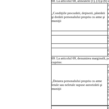
68. La articolul 68, alineatele (1), (3) şi (6
„Condiţiile procurării, deţinerii, păstrării
şi dotării personalului propriu cu arme şi
muniţii
.
.
69. La articolul 69, denumirea marginală, par
cuprins:
A
.
„Dotarea personalului propriu cu arme
letale sau neletale supuse autorizării şi
l
muniţii
t
.