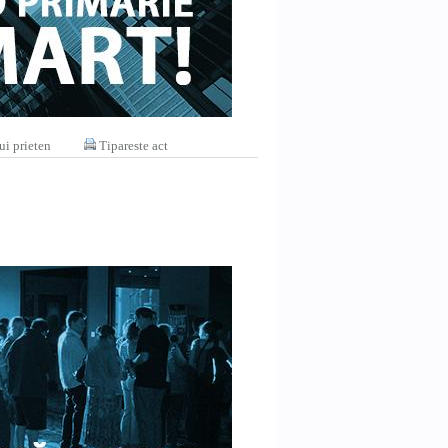
ui prieten
Tipareste act