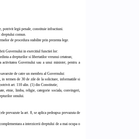
potrivit legii penale, constituie infractiuni.
it dreptului comun.
rmelor de procedura stabilite prin prezenta lege.
ii Guvernului in exercitiul functiei lor:
inta a drepturilor si libertatilor vreunui cetatean;
 activitatea Guvernului sau a unui minister, pentru a
e savarsite de catre un membru al Guvernului:
n termen de 30 de zile de la solicitare, informatiile si
rivit art. 110 alin. (1) din Constitutie;
, etnie, limba, religie, categorie sociala, convingeri,
repturilor omului.
cele prevazute la art. 8, se aplica pedeapsa prevazuta de
a complementara a interzicerii dreptului de a mai ocupa o