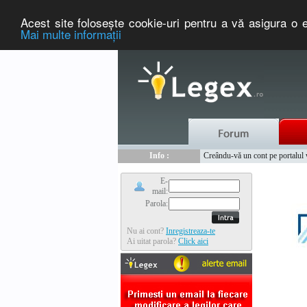
Acest site foloseşte cookie-uri pentru a vă asigura o e
Mai multe informaţii
Nou :
Legex.ro - portal de legislati
Info :
Creându-vă un cont pe portalul ww
Info :
www.tntauto.ro - Managementul 
E-
mail:
Parola:
Nu ai cont?
Inregistreaza-te
Ai uitat parola?
Click aici