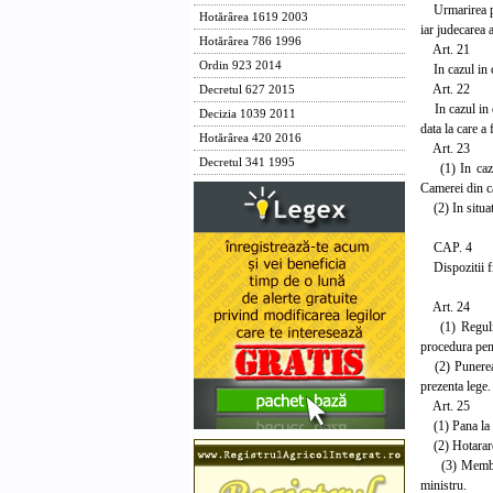
Urmarirea pena
Hotărârea 1619 2003
iar judecarea 
Hotărârea 786 1996
Art. 21
Ordin 923 2014
In cazul in c
Art. 22
Decretul 627 2015
In cazul in c
Decizia 1039 2011
data la care a
Hotărârea 420 2016
Art. 23
Decretul 341 1995
(1) In caz de 
Camerei din c
(2) In situati
CAP. 4
Dispozitii f
Art. 24
(1) Regulile
procedura pena
(2) Punerea su
prezenta lege.
Art. 25
(1) Pana la ra
(2) Hotararea
(3) Membrul 
ministru.