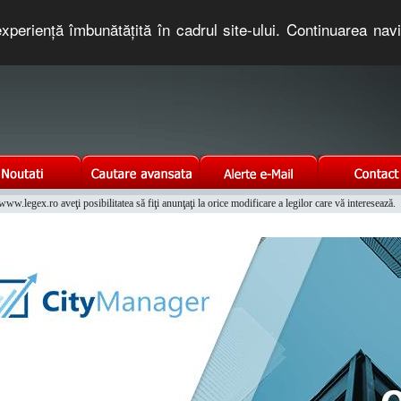
xperienţă îmbunătăţită în cadrul site-ului. Continuarea nav
e romaneasca. Un serviciu oferit gratuit de TNT COMPUTERS
w.legex.ro aveţi posibilitatea să fiţi anunţaţi la orice modificare a legilor care vă interesează.
Integrat al Parcului Auto