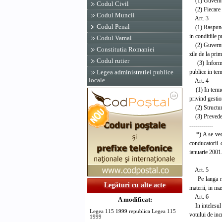
(1) Guvernul r
Codul Civil
(2) Fiecare m
Codul Muncii
Art. 3
Codul Penal
(1) Raspundere
in conditiile 
Codul Vamal
(2) Guvernul s
Constitutia Romaniei
zile de la prim
Codul rutier
(3) Informatii
publice in term
Legea administratiei publice
locale
Art. 4
(1) In termen 
privind gestio
(2) Structura 
(3) Prevederile
------------
*) A se vedea
conducatorii c
ianuarie 2001
Art. 5
Pe langa rasp
Legături cu alte acte
materii, in ma
Art. 6
A modificat:
In intelesul p
Legea 115 1999 republica Legea 115
votului de inc
1999