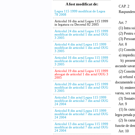
A fost modificat de:
CAP. 2
Raspunderea
Legea 115 1999 modificat de Legea
78 2008
Articolul 16 din actul Legea 115 1999
Art. 7
in legatura cu Decretul 82 2005
(1) Intra sub 
Articolul 24 din actul Legea 115 1999
(2) Pentru sav
modificat de articolul 1 din actul OUG
3 2005
(3) Persoanele
Art. 8
Articolul 4 din actul Legea 115 1999
modificat de articolul 1 din actul OUG
(1) Constituie
3 2005
a) impiedicare
Articolul 16 din actul Legea 115 1999
b) prezentare
modificat de articolul 1 din actul OUG
3 2005
ascunde savars
(2) Constituie
Articolul 19 din actul Legea 115 1999
abrogat de articolul 1 din actul OUG 3
a) refuzul nej
2005
documentele ce
Articolul 20 din actul Legea 115 1999
b) emiterea d
modificat de articolul 1 din actul OUG
3 2005
varsta, sex sa
Articolul 3 din actul Legea 115 1999
(3) Tentativa 
modificat de articolul 7 din actul OUG
Art. 9
24 2004
(1) In cazul s
Articolul 8 din actul Legea 115 1999
modificat de articolul 7 din actul OUG
legea penala p
24 2004
(2) In cazuril
Articolul 13 din actul Legea 115 1999
functie de dem
modificat de articolul 7 din actul OUG
Art. 10
24 2004