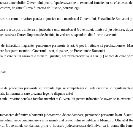
la a membrilor Guvernului pentru faptele savarsite in exercitiul functiei lor se efectueaza de 
acestora, de catre Curtea Suprema de Justitie, potrivit legii.
are s-a cerut urmarirea penala impotriva unui membru al Guvernului, Presedintele Romaniei poa
are s-a dispus trimiterea in judecata a unui membru al Guvernului, ministrul justitiei sau, du
 fost sesizata Curtea Suprema de Justitie, in vederea suspendarii din functie a acestuia.
infractiuni flagrante, persoanele prevazute la art. 6 pot fi retinute si perchezitionate. Minis
are face parte membrul Guvernului sau, dupa caz, pe Presedintele Romaniei.
a in care cel in cauza este ministrul justitiei, sesizarea prevazuta la alin. (1) se face de catre pri
inale
 de procedura prevazute in prezenta lege se completeaza cu cele cuprinse in regulamentele
la, in masura in care prezenta lege nu dispune altfel.
b urmarire penala a fostilor membri ai Guvernului pentru infractiunile savarsite in exercitiul 
manerea definitiva a hotararii judecatoresti de condamnare, persoanele prevazute la art. 6 sunt
 definitiva de condamnare a unui membru al Guvernului se publica in Monitorul Oficial al Rom
Guvernului, condamnat printr-o hotarare judecatoreasca definitiva, va fi demis din functi