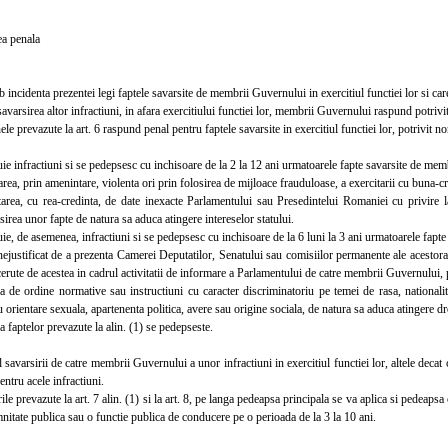
 penala
incidenta prezentei legi faptele savarsite de membrii Guvernului in exercitiul functiei lor si care, 
arsirea altor infractiuni, in afara exercitiului functiei lor, membrii Guvernului raspund potriv
 prevazute la art. 6 raspund penal pentru faptele savarsite in exercitiul functiei lor, potrivit no
 infractiuni si se pedepsesc cu inchisoare de la 2 la 12 ani urmatoarele fapte savarsite de membr
a, prin amenintare, violenta ori prin folosirea de mijloace frauduloase, a exercitarii cu buna-cred
a, cu rea-credinta, de date inexacte Parlamentului sau Presedintelui Romaniei cu privire la
irea unor fapte de natura sa aduca atingere intereselor statului.
, de asemenea, infractiuni si se pedepsesc cu inchisoare de la 6 luni la 3 ani urmatoarele fapt
ustificat de a prezenta Camerei Deputatilor, Senatului sau comisiilor permanente ale acestora, i
rute de acestea in cadrul activitatii de informare a Parlamentului de catre membrii Guvernului, pot
e ordine normative sau instructiuni cu caracter discriminatoriu pe temei de rasa, nationalitate
u orientare sexuala, apartenenta politica, avere sau origine sociala, de natura sa aduca atingere d
faptelor prevazute la alin. (1) se pedepseste.
avarsirii de catre membrii Guvernului a unor infractiuni in exercitiul functiei lor, altele decat 
entru acele infractiuni.
e prevazute la art. 7 alin. (1) si la art. 8, pe langa pedeapsa principala se va aplica si pedeaps
nitate publica sau o functie publica de conducere pe o perioada de la 3 la 10 ani.