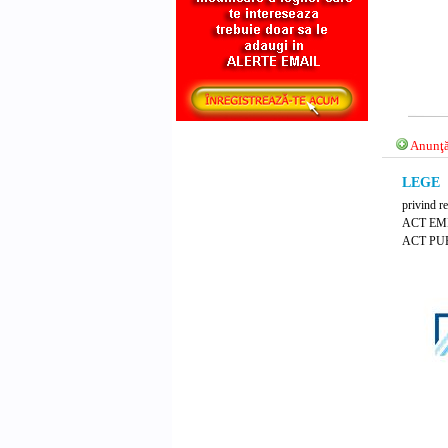
Anunţă
LEGE N
privind re
ACT EM
ACT PUB