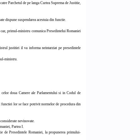
catre Parchetul de pe langa Curtea Suprema de Justitie,
te dispune suspendarea acestuia din functie.
pa caz, primul-ministru comunica Presedintelui Romaniei
trul justitiei il va informa neintarziat pe presedintele
mul-ministru.
 celor doua Camere ale Parlamentului si in Codul de
functiei lor se face potrivit normelor de procedura din
 considerate nevinovate.
aniei, Partea I.
e de Presedintele Romaniei, la propunerea primului-