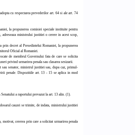
opta cu respectarea prevederilor art. 64 si ale art. 74
ei, la propunerea comisiei speciale instituite pentru
, adreseaza ministrului justitiei o cerere in acest scop,
 prin decret al Presedintelui Romaniei, la propunerea
onitorul Oficial al Romaniei.
nvocate de membrul Guvernului fata de care se solicita
neri privind urmarirea penala sau clasarea sesizarii.
u senator, ministrul justitiei sau, dupa caz, primul-
rii penale. Dispozitiile art. 13 - 15 se aplica in mod
enatului a raportului prevazut la art. 13 alin. (1).
rul cauzei se trimite, de indata, ministrului justitiei
motivat, cererea prin care a solicitat urmarirea penala