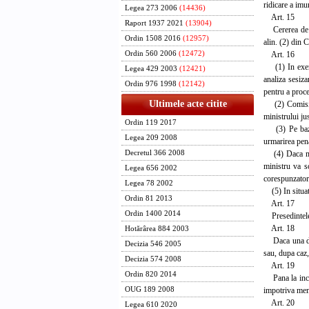
ridicare a imu
Legea 273 2006
(14436)
Art. 15
Raport 1937 2021
(13904)
Cererea de ur
Ordin 1508 2016
(12957)
alin. (2) din C
Art. 16
Ordin 560 2006
(12472)
(1) In exerci
Legea 429 2003
(12421)
analiza sesiza
Ordin 976 1998
(12142)
pentru a proce
Ultimele acte citite
(2) Comisia s
ministrului ju
Ordin 119 2017
(3) Pe baza a
Legea 209 2008
urmarirea pena
(4) Daca memb
Decretul 366 2008
ministru va s
Legea 656 2002
corespunzator
Legea 78 2002
(5) In situati
Ordin 81 2013
Art. 17
Ordin 1400 2014
Presedintele R
Art. 18
Hotărârea 884 2003
Daca una dint
Decizia 546 2005
sau, dupa caz,
Decizia 574 2008
Art. 19
Ordin 820 2014
Pana la incep
impotriva mem
OUG 189 2008
Art. 20
Legea 610 2020