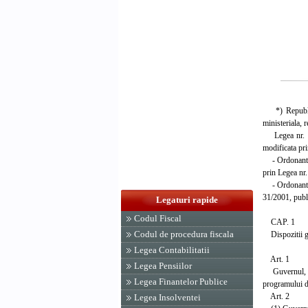
*) Republicat
ministeriala, 
Legea nr. 115
modificata pri
- Ordonanta d
prin Legea nr.
- Ordonanta d
31/2001, publi
Legaturi rapide
Codul Fiscal
CAP. 1
Codul de procedura fiscala
Dispozitii g
Legea Contabilitatii
Art. 1
Legea Pensiilor
Guvernul, in i
Legea Finantelor Publice
programului d
Art. 2
Legea Insolventei