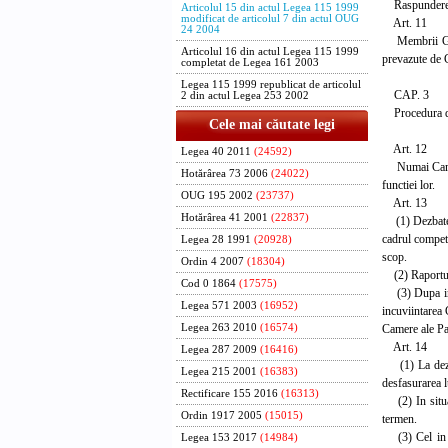
Raspunderea pe
Articolul 15 din actul Legea 115 1999
modificat de articolul 7 din actul OUG
Art. 11
24 2004
Membrii Guvern
Articolul 16 din actul Legea 115 1999
prevazute de C
completat de Legea 161 2003
Legea 115 1999 republicat de articolul
CAP. 3
2 din actul Legea 253 2002
Procedura de 
Cele mai căutate legi
Art. 12
Legea 40 2011
(24592)
Numai Camera 
Hotărârea 73 2006
(24022)
functiei lor.
OUG 195 2002
(23737)
Art. 13
Hotărârea 41 2001
(22837)
(1) Dezbatere
cadrul compete
Legea 28 1991
(20928)
scop.
Ordin 4 2007
(18304)
(2) Raportul p
Cod 0 1864
(17575)
(3) Dupa ince
Legea 571 2003
(16952)
incuviintarea 
Camere ale Pa
Legea 263 2010
(16574)
Art. 14
Legea 287 2009
(16416)
(1) La dezbat
Legea 215 2001
(16383)
desfasurarea l
Rectificare 155 2016
(16313)
(2) In situat
Ordin 1917 2005
(15015)
termen.
(3) Cel in ca
Legea 153 2017
(14984)