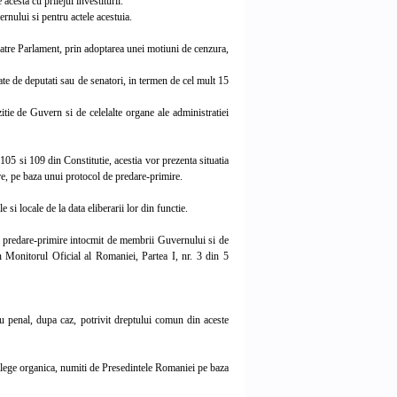
cesta cu prilejul investiturii.
nului si pentru actele acestuia.
atre Parlament, prin adoptarea unei motiuni de cenzura,
ate de deputati sau de senatori, in termen de cel mult 15
itie de Guvern si de celelalte organe ale administratiei
05 si 109 din Constitutie, acestia vor prezenta situatia
are, pe baza unui protocol de predare-primire.
 si locale de la data eliberarii lor din functie.
 predare-primire intocmit de membrii Guvernului si de
in Monitorul Oficial al Romaniei, Partea I, nr. 3 din 5
 penal, dupa caz, potrivit dreptului comun din aceste
n lege organica, numiti de Presedintele Romaniei pe baza