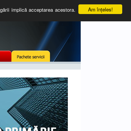
Am înţeles!
igării implică acceptarea acestora.