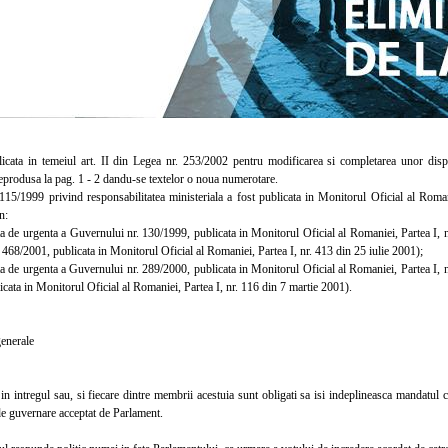
a in temeiul art. II din Legea nr. 253/2002 pentru modificarea si completarea unor dispozi
reprodusa la pag. 1 - 2 dandu-se textelor o noua numerotare.
/1999 privind responsabilitatea ministeriala a fost publicata in Monitorul Oficial al Romani
n:
e urgenta a Guvernului nr. 130/1999, publicata in Monitorul Oficial al Romaniei, Partea I, n
 468/2001, publicata in Monitorul Oficial al Romaniei, Partea I, nr. 413 din 25 iulie 2001);
e urgenta a Guvernului nr. 289/2000, publicata in Monitorul Oficial al Romaniei, Partea I, n
cata in Monitorul Oficial al Romaniei, Partea I, nr. 116 din 7 martie 2001).
enerale
ntregul sau, si fiecare dintre membrii acestuia sunt obligati sa isi indeplineasca mandatul cu 
e guvernare acceptat de Parlament.