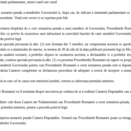
nitatii parlamentare, atunci cand este cazul.
marire penala a membrilor Guvernului si, dupa caz, de ridicare a imunitatii parlamentare se ad
onstitutie. Votul este secret si se exprima prin bile.
tarea dreptului de a cere urmarirea penala a unui membru al Guvernului, Presedintele Romani
rilor cu privire la savarsirea unei infractiuni in exercitiul functiei de catre membrii Guvernului
da potrivit legii.
peciala prevazuta la alin. (1) este formata din 5 membri, iar componenta acesteia se aproba
stitiei si a ministrului de interne, in termen de 30 de zile de la data publicarii prezentei legi in M
nalizei sesizarii, a probelor depuse in sustinerea acesteia, a declaratiilor si a probelor i
la, comisia speciala prevazuta la alin. (1) va prezenta Presedintelui Romaniei un raport cu propu
rul Guvernului pentru care Presedintele Romaniei a cerut urmarirea penala este si deputat sa
olicita Camerei competente sa declanseze procedura de adoptare a cererii de incepere a urmari
.
a in care cel in cauza este ministrul justitiei, cererea se adreseaza primului-ministru.
omaniei va fi instiintat despre inscrierea pe ordinea de zi a sedintei Camerei Deputatilor sau a S
re cele doua Camere ale Parlamentului sau Presedintele Romaniei a cerut urmarirea penala, dosa
 primului-ministru, pentru a proceda potrivit legii.
erea urmaririi penale Camera Deputatilor, Senatul sau Presedintele Romaniei poate sa retraga, 
brilor Guvernului.