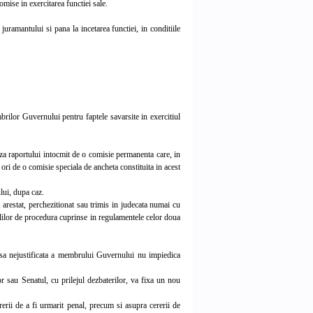
ise in exercitarea functiei sale.
ramantului si pana la incetarea functiei, in conditiile
lor Guvernului pentru faptele savarsite in exercitiul
a raportului intocmit de o comisie permanenta care, in
ori de o comisie speciala de ancheta constituita in acest
lui, dupa caz.
restat, perchezitionat sau trimis in judecata numai cu
gulilor de procedura cuprinse in regulamentele celor doua
sa nejustificata a membrului Guvernului nu impiedica
r sau Senatul, cu prilejul dezbaterilor, va fixa un nou
erii de a fi urmarit penal, precum si asupra cererii de