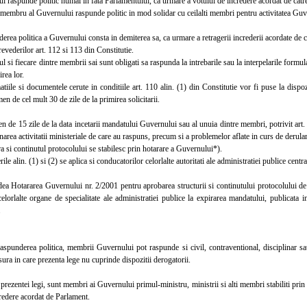
aspunde politic numai in fata Parlamentului, ca urmare a votului de incredere acordat de catre a
embru al Guvernului raspunde politic in mod solidar cu ceilalti membri pentru activitatea Guver
a politica a Guvernului consta in demiterea sa, ca urmare a retragerii increderii acordate de c
prevederilor art. 112 si 113 din Constitutie.
i fiecare dintre membrii sai sunt obligati sa raspunda la intrebarile sau la interpelarile formul
irea lor.
le si documentele cerute in conditiile art. 110 alin. (1) din Constitutie vor fi puse la dispoz
en de cel mult 30 de zile de la primirea solicitarii.
de 15 zile de la data incetarii mandatului Guvernului sau al unuia dintre membri, potrivit art. 1
narea activitatii ministeriale de care au raspuns, precum si a problemelor aflate in curs de derul
si continutul protocolului se stabilesc prin hotarare a Guvernului*).
 alin. (1) si (2) se aplica si conducatorilor celorlalte autoritati ale administratiei publice centrale
 Hotararea Guvernului nr. 2/2001 pentru aprobarea structurii si continutului protocolului de
elorlalte organe de specialitate ale administratiei publice la expirarea mandatului, publicata 
.
underea politica, membrii Guvernului pot raspunde si civil, contraventional, disciplinar sau
sura in care prezenta lege nu cuprinde dispozitii derogatorii.
rezentei legi, sunt membri ai Guvernului primul-ministru, ministrii si alti membri stabiliti pri
redere acordat de Parlament.