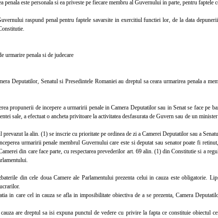
nala este personala si ea priveste pe fiecare membru al Guvernului in parte, pentru faptele com
ului raspund penal pentru faptele savarsite in exercitiul functiei lor, de la data depunerii ju
onstitutie.
urmarire penala si de judecare
Deputatilor, Senatul si Presedintele Romaniei au dreptul sa ceara urmarirea penala a membri
a propunerii de incepere a urmaririi penale in Camera Deputatilor sau in Senat se face pe baz
ntei sale, a efectuat o ancheta privitoare la activitatea desfasurata de Guvern sau de un minister 
revazut la alin. (1) se inscrie cu prioritate pe ordinea de zi a Camerei Deputatilor sau a Senatu
perea urmaririi penale membrul Guvernului care este si deputat sau senator poate fi retinut, a
Camerei din care face parte, cu respectarea prevederilor art. 69 alin. (1) din Constitutie si a re
rlamentului.
erile din cele doua Camere ale Parlamentului prezenta celui in cauza este obligatorie. Lip
ucrarilor.
ia in care cel in cauza se afla in imposibilitate obiectiva de a se prezenta, Camera Deputatilo
uza are dreptul sa isi expuna punctul de vedere cu privire la fapta ce constituie obiectul cer