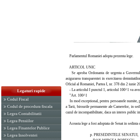
Parlamentul Romaniei adopta prezenta lege.
ARTICOL UNIC
Se aproba Ordonanta de urgenta a Guvernului n
asigurarea transparentei in exercitarea demnitatilo
Oficial al Romaniei, Partea I, nr. 378 din 2 iunie 
- La articolul I punctul 1, articolul 100^1 va ave
Legaturi rapide
"Art. 100^1
Codul Fiscal
In mod exceptional, pentru persoanele numite, pot
Codul de procedura fiscala
a Tarii, birourile permanente ale Camerelor, in sed
cazul de incompatibilitate, daca un interes public 
Legea Contabilitatii
Legea Pensiilor
Aceasta lege a fost adoptata de Senat in sedinta di
Legea Finantelor Publice
p. PRESEDINTELE SENATUI,
Legea Insolventei