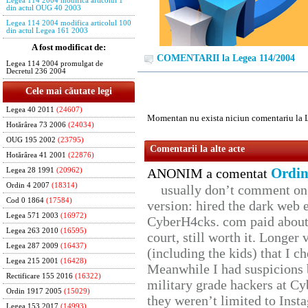
Legea 114 2004 modifica articolul 1
din actul OUG 40 2003
Legea 114 2004 modifica articolul 100
din actul Legea 161 2003
A fost modificat de:
COMENTARII la Legea 114/2004
Legea 114 2004 promulgat de
Decretul 236 2004
Cele mai căutate legi
Legea 40 2011
(24607)
Momentan nu exista niciun comentariu la 
Hotărârea 73 2006
(24034)
OUG 195 2002
(23795)
Comentarii la alte acte
Hotărârea 41 2001
(22876)
Ordin
ANONIM a comentat
Legea 28 1991
(20962)
Ordin 4 2007
(18314)
usually don’t comment on t
Cod 0 1864
(17584)
version: hired the dark web 
Legea 571 2003
(16972)
CyberH4cks. com paid about 
Legea 263 2010
(16595)
court, still worth it. Longer
Legea 287 2009
(16437)
(including the kids) that I ch
Legea 215 2001
(16428)
Meanwhile I had suspicions 
Rectificare 155 2016
(16322)
military grade hackers at Cy
Ordin 1917 2005
(15029)
they weren’t limited to Inst
Legea 153 2017
(14993)