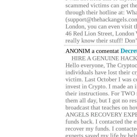
scammed victims can get the
through their hotline at: W
(support@thehackangels.com
London, you can even visit th
46 Red Lion Street, London
really know their stuff! Don’
Decre
ANONIM a comentat
HIRE A GENUINE HAC
Hello everyone, The Cryptocu
individuals have lost their c
victim. Last October I was 
invest in Crypto. I made an i
their instructions. For TWO 
them all day, but I got no re
broadcast that teaches on h
ANGELS RECOVERY EXPERT. H
funds back. I contacted the 
recover my funds. I contact
experts saved my life by hel