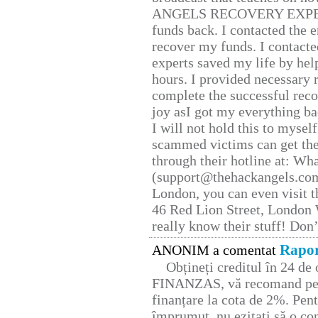
ANGELS RECOVERY EXPERT. H
funds back. I contacted the 
recover my funds. I contact
experts saved my life by hel
hours. I provided necessary 
complete the successful reco
joy asI got my everything bac
I will not hold this to myself
scammed victims can get the
through their hotline at: W
(support@thehackangels.com
London, you can even visit th
46 Red Lion Street, London
really know their stuff! Don’
Rapor
ANONIM a comentat
Obțineți creditul în 24 d
FINANZAS, vă recomand pent
finanțare la cota de 2%. Pent
împrumut, nu ezitați să o con