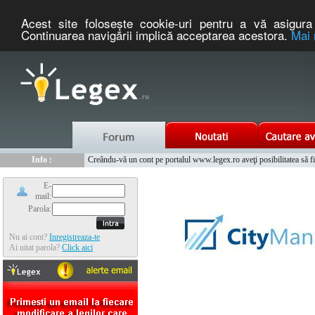
Acest site foloseşte cookie-uri pentru a vă asigura 
Continuarea navigării implică acceptarea acestora.
Mai 
Nou :
Legex.ro - portal de legislatie romaneasca. Un serviciu oferit g
Info :
Creându-vă un cont pe portalul www.legex.ro aveţi posibilitatea să fiţi
Info :
www.tntauto.ro - Managementul Integrat al Parcului Auto
E-
mail:
Parola:
Nu ai cont?
Inregistreaza-te
Ai uitat parola?
Click aici