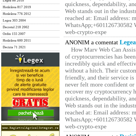
Legea 86 2010
quickness, dependability, an
Hotărârea 817 2019
Web stands out in the indus
Hotărârea 776 2012
reached at: Email address:
Legea 303 2004
WhatsApp;+601126730582 W
Decretul 218 2002
web-crypto-expe
Ordin 155 2007
Legea
Hotărârea 600 2011
ANONIM a comentat
Decizia 71 2021
How Marv Web Can Assist
of cryptocurrencies has be
incredibly quick and effecti
without a hitch. Their custo
friendly, and their service i
never felt more confident or
recover my cryptocurrency h
quickness, dependability, an
Web stands out in the indus
reached at: Email address:
WhatsApp;+601126730582 W
web-crypto-expe