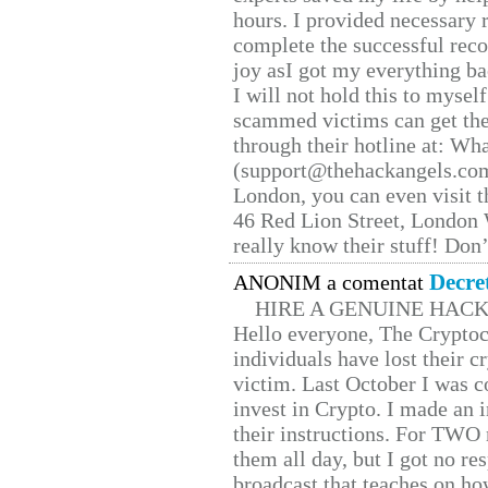
hours. I provided necessary 
complete the successful reco
joy asI got my everything bac
I will not hold this to myself
scammed victims can get the
through their hotline at: W
(support@thehackangels.com
London, you can even visit th
46 Red Lion Street, London
really know their stuff! Don’
Decre
ANONIM a comentat
HIRE A GENUINE HAC
Hello everyone, The Cryptocu
individuals have lost their c
victim. Last October I was 
invest in Crypto. I made an i
their instructions. For TWO 
them all day, but I got no re
broadcast that teaches on h