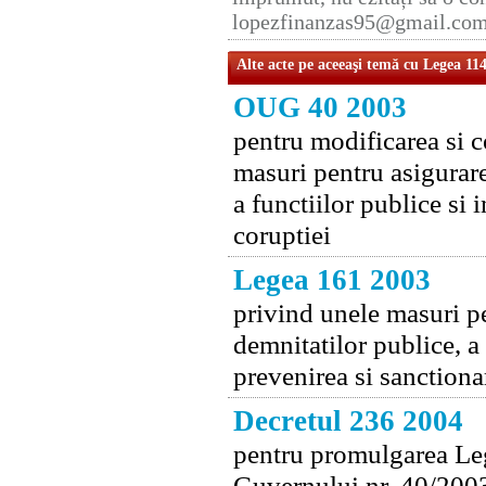
lopezfinanzas95@gmail.co
Alte acte pe aceeaşi temă cu Legea 11
OUG 40 2003
pentru modificarea si 
masuri pentru asigurare
a functiilor publice si 
coruptiei
Legea 161 2003
privind unele masuri pe
demnitatilor publice, a 
prevenirea si sanctiona
Decretul 236 2004
pentru promulgarea Leg
Guvernului nr. 40/2003