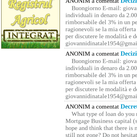
Deciz
ANONIM a comentat
Buongiorno E-mail: giova
individuali in denaro da 2.00
rimborsabile del 3% in un pe
ragionevoli se la mia offerta
per discutere le modalità e 
giovannidinatale1954@­gmai
Deciz
ANONIM a comentat
Buongiorno E-mail: giova
individuali in denaro da 2.00
rimborsabile del 3% in un pe
ragionevoli se la mia offerta
per discutere le modalità e 
giovannidinatale1954@­gmai
Decre
ANONIM a comentat
What type of loan do you 
Mortgage Business capital (s
hope and think that there is
still not gone? Do not hesita