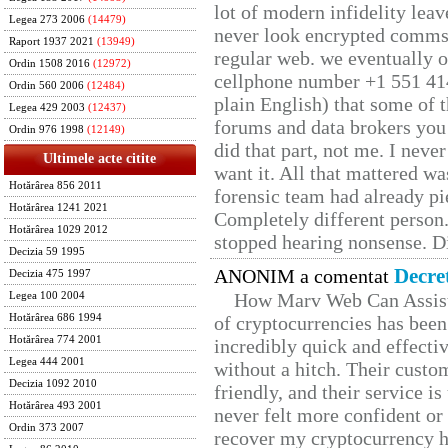
lot of modern infidelity leav
Legea 273 2006
(14479)
never look encrypted comms, 
Raport 1937 2021
(13949)
regular web. we eventually 
Ordin 1508 2016
(12972)
cellphone number +1 551 41
Ordin 560 2006
(12484)
plain English) that some of t
Legea 429 2003
(12437)
forums and data brokers you 
Ordin 976 1998
(12149)
did that part, not me. I neve
Ultimele acte citite
want it. All that mattered w
Hotărârea 856 2011
forensic team had already pie
Hotărârea 1241 2021
Completely different person
Hotărârea 1029 2012
stopped hearing nonsense. Di
Decizia 59 1995
Decre
ANONIM a comentat
Decizia 475 1997
How Marv Web Can Assist
Legea 100 2004
Hotărârea 686 1994
of cryptocurrencies has be
Hotărârea 774 2001
incredibly quick and effecti
Legea 444 2001
without a hitch. Their custo
Decizia 1092 2010
friendly, and their service i
Hotărârea 493 2001
never felt more confident or
Ordin 373 2007
recover my cryptocurrency h