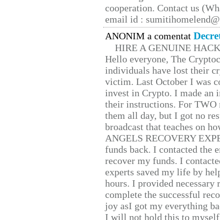
cooperation. Contact us (W
email id : sumitihomelend
Decre
ANONIM a comentat
HIRE A GENUINE HAC
Hello everyone, The Cryptocu
individuals have lost their c
victim. Last October I was 
invest in Crypto. I made an i
their instructions. For TWO 
them all day, but I got no re
broadcast that teaches on h
ANGELS RECOVERY EXPERT. H
funds back. I contacted the 
recover my funds. I contact
experts saved my life by hel
hours. I provided necessary 
complete the successful reco
joy asI got my everything bac
I will not hold this to myself