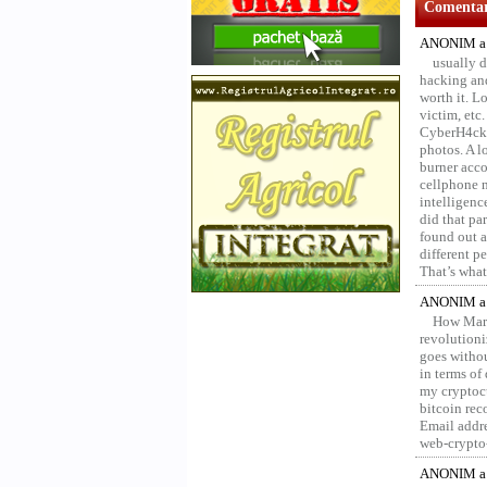
Comentari
ANONIM a 
usually d
hacking and
worth it. L
victim, etc
CyberH4cks 
photos. A l
burner acco
cellphone 
intelligenc
did that pa
found out a
different p
That’s what 
ANONIM a 
How Marv
revolution
goes withou
in terms of
my cryptocu
bitcoin re
Email addr
web-crypto
ANONIM a 