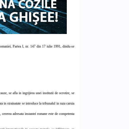
maniei, Partea I, nr. 147 din 17 iulie 1991, dindu-se
e, se afla in ingrijirea unei institutii de ocrotire, se
in strainatate se introduce la tribunalul in raza caruia
, cererea adresata instantei romane este de competenta