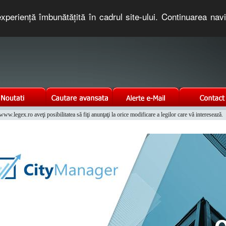
xperienţă îmbunătăţită în cadrul site-ului. Continuarea nav
e romaneasca. Un serviciu oferit gratuit de TNT COMPUTERS
w.legex.ro aveţi posibilitatea să fiţi anunţaţi la orice modificare a legilor care vă interesează.
Integrat al Parcului Auto