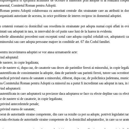
avegherii si sprijinirii actiunilor de ocrotire a minorilor prin adoptie si al realizarii coopera
mental, Comitetul Roman pentru Adoptii.
n pentru Adoptii colaboreaza cu autoritati centrale din strainatate care au atributii in domeni
rganizatii autorizate de acestea, in orice probleme de interes reciproc in domeniul adoptiei.
cetatenii romani cu domiciliul sau resedinta in strainatate pot adopta numai copii aflati in e
intati sau adoptati in tara, in intervalul de cel putin sase luni de la luarea in evidenta.
ile alineatului precedent sunt exceptati sotul care adopta copilul celuilalt sot, adoptatorii ca
i minorului sau care adopta persoane majore in conditiile art. 67 din Codul familiei.
ntru incuviintarea adoptiei se vor atasa urmatoarele acte:
nd adoptatul:
e nastere, in copie legalizata;
e de nastere si, dupa caz, de casatorie sau deces ale parintilor firesti ai minorului, in copie legali
tentificata de consimtamint la adoptie, data de parintele sau parintii firesti, tutore sau ocrotitorii 
edical privind starea de sanatate a minorului, eliberat, dupa caz, de policlinica judeteana, munic
Comitetului Roman pentru Adoptii ca minorul nu a putut fi incredintat sau adoptat in tara, in int
nd adoptatorii:
utentificata in care adoptatorii sa precizeze daca adoptarea se face cu efecte depline sau cu efect
e de nastere si de casatorie, in copie legalizata;
privind antecedentele penale;
privind starea de sanatate;
rat de autoritatile straine competente, din care sa rezulte ca pot sa adopte, potrivit legislatiei tar
ala efectuata de autoritatile straine competente de la domiciliul adoptatorilor, in care sa se arate