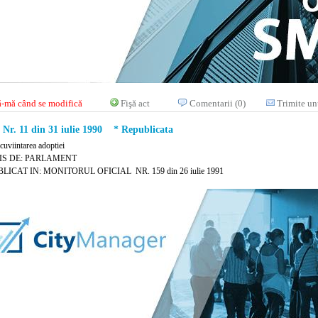
-mă când se modifică
Fişă act
Comentarii (0)
Trimite un
r. 11 din 31 iulie 1990 * Republicata
cuviintarea adoptiei
IS DE: PARLAMENT
LICAT IN: MONITORUL OFICIAL NR. 159 din 26 iulie 1991