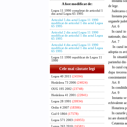
Instanta solut
A fost modificat de:
de lege.
Judecarea cere
Legea 11 1990 completat de articolul 1
din actul Legea 65 1995
Instanta poate
Articolul 5 din actul Legea 11 1990
organele judet
modificat de articolul 1 din actul Legea
Art. 6
65 1995
In cazul in ca
Articolul 2 din actul Legea 11 1990
modificat de articolul 1 din actul Legea
nationale, dac
65 1995
Art. 7
Articolul 4 din actul Legea 11 1990
In cazul in ca
modificat de articolul 1 din actul Legea
65 1995
adoptia cu avi
In situatiile 
Legea 11 1990 republicat de Legea 11
1990
parintelui din 
In cazul copil
Cele mai căutate legi
dupa trecerea
Legea 40 2011
(24594)
consimtamint a
Art. 8
Hotărârea 73 2006
(24024)
In conditiile 
OUG 195 2002
(23748)
Art. 9
Hotărârea 41 2001
(22841)
Instanta se va
Legea 28 1991
(20934)
echivalente ac
Hotarirea prev
Ordin 4 2007
(18306)
In cazurile pre
Cod 0 1864
(17578)
isi are domici
Legea 571 2003
(16955)
Cetatenia ado
Legea 263 2010
(16581)