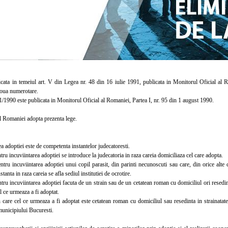
a in temeiul art. V din Legea nr. 48 din 16 iulie 1991, publicata in Monitorul Oficial al Ro
noua numerotare.
1990 este publicata in Monitorul Oficial al Romaniei, Partea I, nr. 95 din 1 august 1990.
Romaniei adopta prezenta lege.
 adoptiei este de competenta instantelor judecatoresti.
 incuviintarea adoptiei se introduce la judecatoria in raza careia domiciliaza cel care adopta.
 incuviintarea adoptiei unui copil parasit, din parinti necunoscuti sau care, din orice alte cauz
stanta in raza careia se afla sediul institutiei de ocrotire.
 incuviintarea adoptiei facuta de un strain sau de un cetatean roman cu domiciliul ori resedinta 
l ce urmeaza a fi adoptat.
are cel ce urmeaza a fi adoptat este cetatean roman cu domiciliul sau resedinta in strainatate
municipiului Bucuresti.