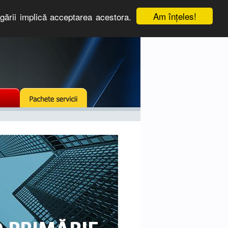
Am înţeles!
igării implică acceptarea acestora.