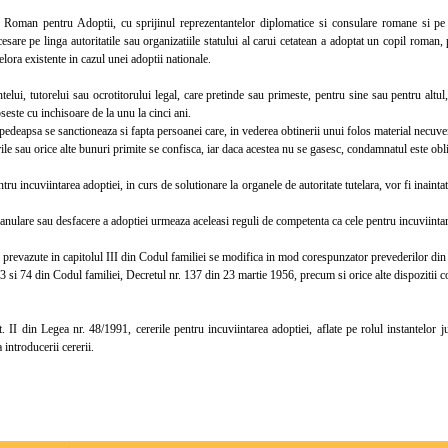
man pentru Adoptii, cu sprijinul reprezentantelor diplomatice si consulare romane si pe a
cesare pe linga autoritatile sau organizatiile statului al carui cetatean a adoptat un copil roman,
elora existente in cazul unei adoptii nationale.
ui, tutorelui sau ocrotitorului legal, care pretinde sau primeste, pentru sine sau pentru altul,
seste cu inchisoare de la unu la cinci ani.
eapsa se sanctioneaza si fapta persoanei care, in vederea obtinerii unui folos material necuven
e sau orice alte bunuri primite se confisca, iar daca acestea nu se gasesc, condamnatul este oblig
u incuviintarea adoptiei, in curs de solutionare la organele de autoritate tutelara, vor fi inaintat
ulare sau desfacere a adoptiei urmeaza aceleasi reguli de competenta ca cele pentru incuviintar
revazute in capitolul III din Codul familiei se modifica in mod corespunzator prevederilor din 
si 74 din Codul familiei, Decretul nr. 137 din 23 martie 1956, precum si orice alte dispozitii co
II din Legea nr. 48/1991, cererile pentru incuviintarea adoptiei, aflate pe rolul instantelor jud
 introducerii cererii.