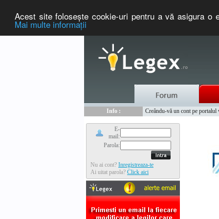
Acest site foloseşte cookie-uri pentru a vă asigura o e
Mai multe informaţii
Nou :
Legex.ro - portal de legislati
Info :
Creându-vă un cont pe portalul ww
Info :
www.tntauto.ro - Managementul 
E-
mail:
Parola:
Nu ai cont?
Inregistreaza-te
Ai uitat parola?
Click aici