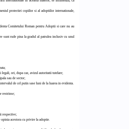
rii internationale in aceasta materie, se infiinteaza, ca
ul protectiei copiilor si al adoptiilor internationale,
videnta Comitetului Roman pentru Adoptii si care nu au
re sunt rude pina la gradul al patrulea inclusiv cu unul
zata;
legali, ori, dupa caz, avizul autoritatii tutelare;
ipala sau de sector;
ervalul de cel putin sase luni de la luarea in evidenta.
e restrinse;
ii respective;
 opinia acestora cu privire la adoptie.