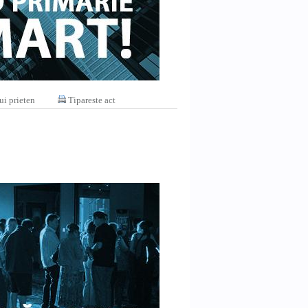
ui prieten
Tipareste act