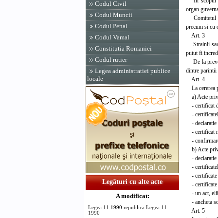
In scopul supr
Codul Civil
organ guverna
Codul Muncii
Comitetul Roma
Codul Penal
precum si cu o
Art. 3
Codul Vamal
Strainii sau 
Constitutia Romaniei
putut fi incred
Codul rutier
De la preveder
dintre parinti
Legea administratiei publice
locale
Art. 4
La cererea pe
a) Acte privi
- certificat d
- certificatel
- declaratie au
- certificat m
- confirmarea 
b) Acte privi
- declaratie a
- certificatel
- certificate 
Legături cu alte acte
- certificate 
- un act, elibe
A modificat:
- ancheta soci
Legea 11 1990 republica Legea 11
Art. 5
1990