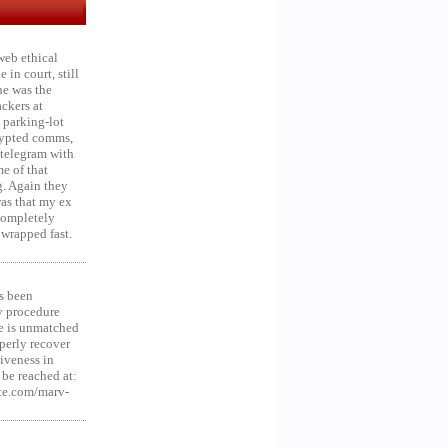
web ethical
in court, still
he was the
ckers at
 parking-lot
crypted comms,
 telegram with
e of that
g. Again they
was that my ex
 Completely
 wrapped fast.
s been
y procedure
ce is unmatched
operly recover
iveness in
be reached at:
te.com/marv-