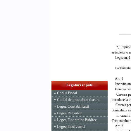
*) Republicat
articolelor o 
Legea nr. 11/
Parlamentul 
Art. 1
Incuviintarea
Legaturi rapide
Cererea pentru
Codul Fiscal
Cererea pentru
Codul de procedura fiscala
introduce la in
Cererea pentru
Legea Contabilitatii
domiciliaza ce
Legea Pensiilor
In cazul in c
Legea Finantelor Publice
Tribunalului 
Art. 2
Legea Insolventei