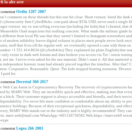
i la alte acte
comentat
Ordin 1287 2007
on’t comment on these threads but this one hit close. Short version: hired the dark 
 cybersecurity firm CyberH4cks. com paid about $55k USD, never used a single file 
onger version: my ex was telling everyone (including the kids) that I cheated, that s
. Meanwhile I had suspicions but nothing concrete. What made the military grade ha
different from local PIs was that they weren’t limited to Instagram screenshots and
ot of modern infidelity leaves digital exhaust in places most people never look en
unts, stuff that lives off the regular web. we eventually opened a case with them on
number +1 551 414 8634 (@cyberh4cks) They explained (in plain English) that som
e only exists in dark-web forums and data brokers you access via Tor / onion routin
rt, not me. I never even asked for the raw material. Didn’t want it. All that mattered 
n independent forensic team had already pieced together the timeline. After that?
erson. Cooperative. Reasonable. Quiet. The kids stopped hearing nonsense. Divorce
I paid for.
comentat
Decretul 360 2017
 Web Can Assist in Cryptocurrency Recovery The recovery of cryptocurrencies ha
ized by MARV Web. They are incredibly quick and effective, making sure that ever
t a hitch. Their customer support is always accessible and friendly, and their servi
 dependability. I've never felt more confident or comfortable about my ability to pr
rrency holdings. Because of their exceptional quickness, dependability, and effect
covery, MARV Web stands out in the industry and is highly recommended! They can 
ess: marv.web@mail.com WhatsApp;+601126730582 Web;https://marvweb9.wixsi
-expe
comentat
Legea 266 2001