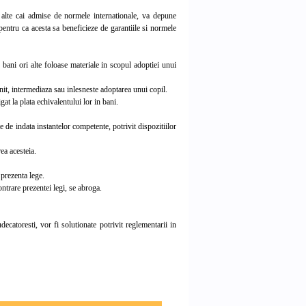
lte cai admise de normele internationale, va depune
 pentru ca acesta sa beneficieze de garantiile si normele
 bani ori alte foloase materiale in scopul adoptiei unui
it, intermediaza sau inlesneste adoptarea unui copil.
at la plata echivalentului lor in bani.
e de indata instantelor competente, potrivit dispozitiilor
ea acesteia.
prezenta lege.
ntrare prezentei legi, se abroga.
ecatoresti, vor fi solutionate potrivit reglementarii in