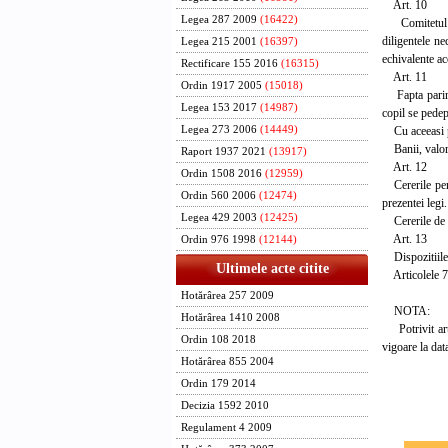
Art. 10
Legea 287 2009
(16422)
Comitetul Ro
diligentele ne
Legea 215 2001
(16397)
echivalente ac
Rectificare 155 2016
(16315)
Art. 11
Ordin 1917 2005
(15018)
Fapta parintel
Legea 153 2017
(14987)
copil se pedep
Cu aceeasi ped
Legea 273 2006
(14449)
Banii, valoril
Raport 1937 2021
(13917)
Art. 12
Ordin 1508 2016
(12959)
Cererile pentr
Ordin 560 2006
(12474)
prezentei legi.
Legea 429 2003
(12425)
Cererile de an
Art. 13
Ordin 976 1998
(12144)
Dispozitiile p
Ultimele acte citite
Articolele 73 
Hotărârea 257 2009
NOTA:
Hotărârea 1410 2008
Potrivit art. 
Ordin 108 2018
vigoare la data
Hotărârea 855 2004
Ordin 179 2014
Decizia 1592 2010
Regulament 4 2009