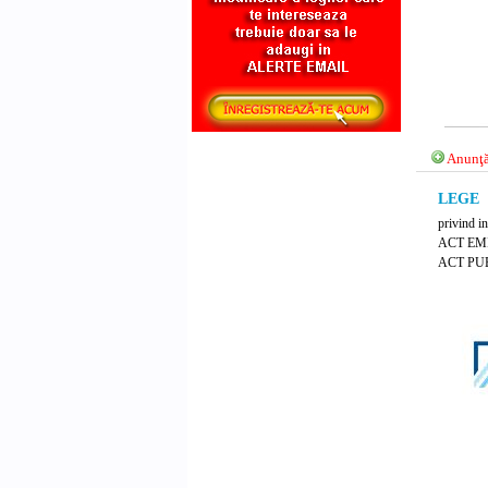
Anunţă
LEGE N
privind in
ACT EM
ACT PUB