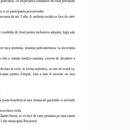
judecatori, cu respectarea conditiilor de fond prevazute
um si cu participarea procurorului.
vazut de art. 1 alin. 4, ancheta sociala se face de catre
 conditiile de fond pentru incheierea adoptiei, legii sale
t inca instituita, instanta judecatoreasca va incuviinta
u intr-o unitate medico-sanitara, cererea de decadere a
declara in scris, in forma autentica, ca sint de acord ca,
l Roman pentru Adoptii, fara a mai fi necesar un nou
.
poata beneficia in tara straina de garantiile si normele
procedura civila.
iatiei firesti, se va face de catre primaria pe raza careia
ui 1 din municipiul Bucuresti.