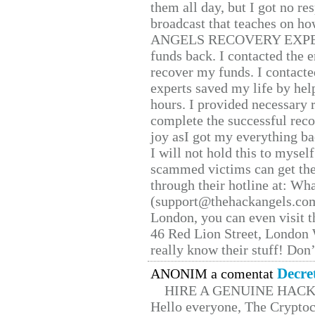
them all day, but I got no re
broadcast that teaches on h
ANGELS RECOVERY EXPERT. H
funds back. I contacted the 
recover my funds. I contact
experts saved my life by hel
hours. I provided necessary 
complete the successful reco
joy asI got my everything bac
I will not hold this to myself
scammed victims can get the
through their hotline at: W
(support@thehackangels.com
London, you can even visit th
46 Red Lion Street, London
really know their stuff! Don’
Decre
ANONIM a comentat
HIRE A GENUINE HAC
Hello everyone, The Cryptocu