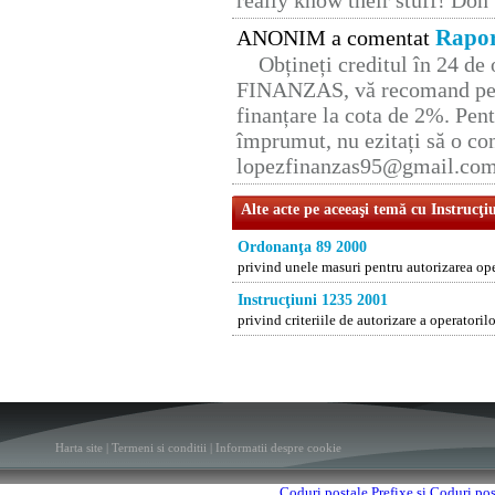
really know their stuff! Don’
Rapor
ANONIM a comentat
Obțineți creditul în 24 d
FINANZAS, vă recomand pent
finanțare la cota de 2%. Pent
împrumut, nu ezitați să o con
lopezfinanzas95@gmail.co
Alte acte pe aceeaşi temă cu Instrucţi
Ordonanţa 89 2000
privind unele masuri pentru autorizarea ope
Instrucţiuni 1235 2001
privind criteriile de autorizare a operatoril
Harta site
|
Termeni si conditii
|
Informatii despre cookie
Coduri postale
Prefixe si Coduri po