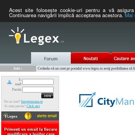
Acest site foloseşte cookie-uri pentru a vă asigura 
Continuarea navigării implică acceptarea acestora.
Mai 
Nou :
Legex.ro - portal de legislatie romaneasca. Un serviciu oferit g
Info :
Creându-vă un cont pe portalul www.legex.ro aveţi posibilitatea să fiţi
Info :
www.tntauto.ro - Managementul Integrat al Parcului Auto
E-
mail:
Parola:
Nu ai cont?
Inregistreaza-te
Ai uitat parola?
Click aici