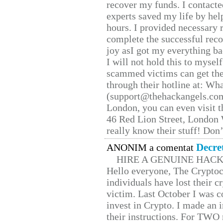
recover my funds. I contact
experts saved my life by hel
hours. I provided necessary 
complete the successful reco
joy asI got my everything bac
I will not hold this to myself
scammed victims can get the
through their hotline at: W
(support@thehackangels.com
London, you can even visit th
46 Red Lion Street, London
really know their stuff! Don’
Decre
ANONIM a comentat
HIRE A GENUINE HAC
Hello everyone, The Cryptocu
individuals have lost their c
victim. Last October I was 
invest in Crypto. I made an i
their instructions. For TWO 