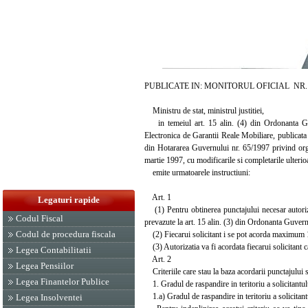
PUBLICATE IN: MONITORUL OFICIAL NR. 502
Ministru de stat, ministrul justitiei,
in temeiul art. 15 alin. (4) din Ordonanta Guve
Electronica de Garantii Reale Mobiliare, publicata
din Hotararea Guvernului nr. 65/1997 privind organ
martie 1997, cu modificarile si completarile ulterio
emite urmatoarele instructiuni:
Art. 1
Legaturi rapide
(1) Pentru obtinerea punctajului necesar autorizari
Codul Fiscal
prevazute la art. 15 alin. (3) din Ordonanta Guvern
Codul de procedura fiscala
(2) Fiecarui solicitant i se pot acorda maximum 
(3) Autorizatia va fi acordata fiecarui solicitant
Legea Contabilitatii
Art. 2
Legea Pensiilor
Criteriile care stau la baza acordarii punctajului 
Legea Finantelor Publice
1. Gradul de raspandire in teritoriu a solicitantulu
1.a) Gradul de raspandire in teritoriu a solicita
Legea Insolventei