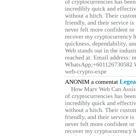
of cryptocurrencies has be
incredibly quick and effecti
without a hitch. Their custo
friendly, and their service i
never felt more confident or
recover my cryptocurrency h
quickness, dependability, an
Web stands out in the indus
reached at: Email address:
WhatsApp;+601126730582 W
web-crypto-expe
Legea
ANONIM a comentat
How Marv Web Can Assist
of cryptocurrencies has be
incredibly quick and effecti
without a hitch. Their custo
friendly, and their service i
never felt more confident or
recover my cryptocurrency h