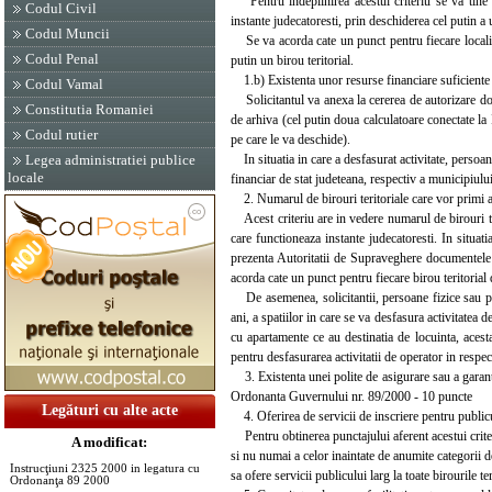
Pentru indeplinirea acestui criteriu se va tine s
Codul Civil
instante judecatoresti, prin deschiderea cel putin a u
Codul Muncii
Se va acorda cate un punct pentru fiecare localita
Codul Penal
putin un birou teritorial.
1.b) Existenta unor resurse financiare suficiente p
Codul Vamal
Solicitantul va anexa la cererea de autorizare doc
Constitutia Romaniei
de arhiva (cel putin doua calculatoare conectate la I
Codul rutier
pe care le va deschide).
In situatia in care a desfasurat activitate, persoana
Legea administratiei publice
locale
financiar de stat judeteana, respectiv a municipiulu
2. Numarul de birouri teritoriale care vor primi a
Acest criteriu are in vedere numarul de birouri teri
care functioneaza instante judecatoresti. In situati
prezenta Autoritatii de Supraveghere documentele ca
acorda cate un punct pentru fiecare birou teritorial
De asemenea, solicitantii, persoane fizice sau per
ani, a spatiilor in care se va desfasura activitatea d
cu apartamente ce au destinatia de locuinta, acesta
pentru desfasurarea activitatii de operator in respec
3. Existenta unei polite de asigurare sau a garanti
Ordonanta Guvernului nr. 89/2000 - 10 puncte
Legături cu alte acte
4. Oferirea de servicii de inscriere pentru publicu
Pentru obtinerea punctajului aferent acestui criteri
A modificat:
si nu numai a celor inaintate de anumite categorii de
Instrucţiuni 2325 2000 in legatura cu
sa ofere servicii publicului larg la toate birourile te
Ordonanţa 89 2000