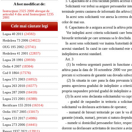
5. Capacitatea de a crea facilitati pentru accesul l
A fost modificat de:
Solicitantii vor trebui sa asigure persoanelor inter
terminale pentru cautarea de informatii din arhiva 
Instrucţiuni 2325 2000 abrogat de
articolul 4 din actul Instrucţiuni 1235
In acest sens solicitantii vor anexa la cererea de 
2001
celor de mai sus.
Cele mai căutate legi
6. Capacitatea de a asigura accesul la arhiva prin
Vor indeplini acest criteriu solicitantii care ben
Legea 40 2011
(24592)
birourile teritoriale pe care urmeaza sa le deschida.
Hotărârea 73 2006
(24022)
In acest sens solicitantii vor inainta Autoritatii d
OUG 195 2002
(23741)
acestui standard. In cazul in care solicitantul este
indeplinirea acestui standard.
Hotărârea 41 2001
(22837)
Art. 3
Legea 28 1991
(20930)
(1) In vederea urgentarii punerii in functiune a 
Ordin 4 2007
(18304)
arhiva pana la data de 16 octombrie 2000 vor pre
Cod 0 1864
(17576)
precum si scrisoarea de garantie sau dovada subscri
Legea 571 2003
(16952)
(2) In situatia in care pana la data prevazuta la 
pentru aprecierea gradului de indeplinire a criteri
Legea 263 2010
(16577)
propria raspundere privind gradul de indeplinire a c
Legea 287 2009
(16418)
(3) In acest sens declaratia solicitantului va cupr
Legea 215 2001
(16388)
- gradul de raspandire in teritoriu a solicitantu
Rectificare 155 2016
(16314)
solicitantul va desfasura activitatea de operator;
- numarul de birouri teritoriale pe care le va des
Ordin 1917 2005
(15017)
garantie (strada, numar), precum si natura dreptului
Legea 153 2017
(14986)
- numele si domiciliul persoanelor fizice, respectiv
Legea 273 2006
(14441)
doreste sa desfasoare activitatea de inscriere a avi
Raport 1937 2021
(13911)