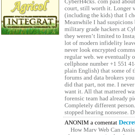
CyberH4cks. com paid about 
court, still worth it. Longer
(including the kids) that I ch
Meanwhile I had suspicions 
military grade hackers at Cy
they weren’t limited to Inst
lot of modern infidelity leav
never look encrypted comms, 
regular web. we eventually 
cellphone number +1 551 41
plain English) that some of t
forums and data brokers you 
did that part, not me. I neve
want it. All that mattered w
forensic team had already pie
Completely different person
stopped hearing nonsense. Di
Decre
ANONIM a comentat
How Marv Web Can Assist