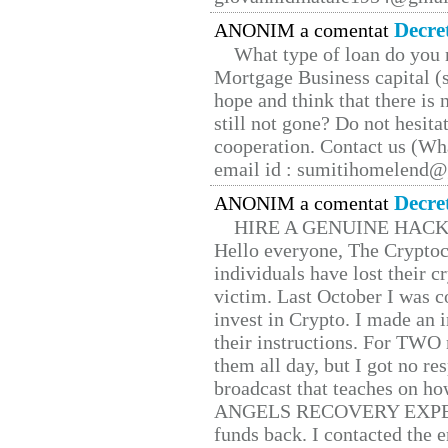
Decre
ANONIM a comentat
What type of loan do you 
Mortgage Business capital (s
hope and think that there is
still not gone? Do not hesita
cooperation. Contact us (W
email id : sumitihomelend
Decre
ANONIM a comentat
HIRE A GENUINE HAC
Hello everyone, The Cryptocu
individuals have lost their c
victim. Last October I was 
invest in Crypto. I made an i
their instructions. For TWO 
them all day, but I got no re
broadcast that teaches on h
ANGELS RECOVERY EXPERT. H
funds back. I contacted the 