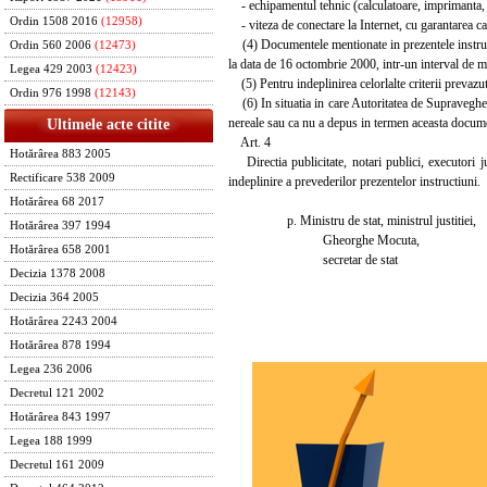
- echipamentul tehnic (calculatoare, imprimanta, tel
Ordin 1508 2016
(12958)
- viteza de conectare la Internet, cu garantarea 
(4) Documentele mentionate in prezentele instructi
Ordin 560 2006
(12473)
la data de 16 octombrie 2000, intr-un interval de m
Legea 429 2003
(12423)
(5) Pentru indeplinirea celorlalte criterii prevazute
Ordin 976 1998
(12143)
(6) In situatia in care Autoritatea de Supraveghere
nereale sau ca nu a depus in termen aceasta documen
Ultimele acte citite
Art. 4
Hotărârea 883 2005
Directia publicitate, notari publici, executori jud
Rectificare 538 2009
indeplinire a prevederilor prezentelor instructiuni.
Hotărârea 68 2017
p. Ministru de stat, ministrul justitiei,
Hotărârea 397 1994
Gheorghe Mocuta,
Hotărârea 658 2001
secretar de stat
Decizia 1378 2008
Decizia 364 2005
Hotărârea 2243 2004
Hotărârea 878 1994
Legea 236 2006
Decretul 121 2002
Hotărârea 843 1997
Legea 188 1999
Decretul 161 2009