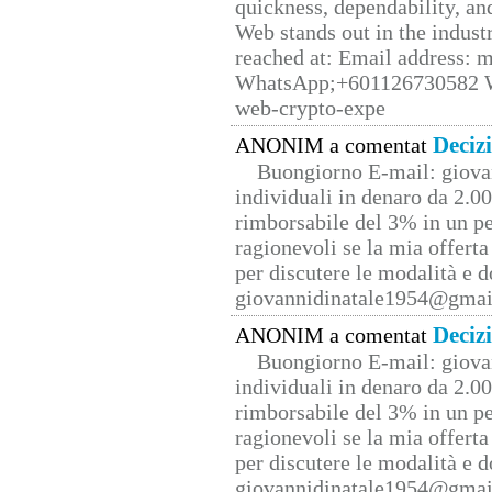
quickness, dependability, an
Web stands out in the indus
reached at: Email address:
WhatsApp;+601126730582 W
web-crypto-expe
Deciz
ANONIM a comentat
Buongiorno E-mail: giova
individuali in denaro da 2.00
rimborsabile del 3% in un pe
ragionevoli se la mia offerta
per discutere le modalità e 
giovannidinatale1954@­gmai
Deciz
ANONIM a comentat
Buongiorno E-mail: giova
individuali in denaro da 2.00
rimborsabile del 3% in un pe
ragionevoli se la mia offerta
per discutere le modalità e 
giovannidinatale1954@­gmai