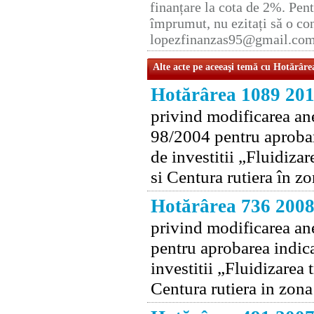
finanțare la cota de 2%. Pent
împrumut, nu ezitați să o con
lopezfinanzas95@gmail.co
Alte acte pe aceeaşi temă cu Hotărâre
Hotărârea 1089 20
privind modificarea an
98/2004 pentru aprobar
de investitii „Fluidiz
si Centura rutiera în z
Hotărârea 736 200
privind modificarea an
pentru aprobarea indica
investitii „Fluidizarea
Centura rutiera in zon