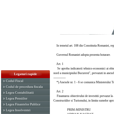
In temeiul art. 108 din Constitutia Romaniei, republ
Guvernul Romaniei adopta prezenta hotarare.
Art. 1
Se aproba indicatorii tehnico-economici ai obiec
nord a municipiului Bucuresti", prevazuti in anexele
Legaturi rapide
------------
Codul Fiscal
*) Anexele nr. 1 - 6 se comunica Ministerului Tra
Codul de procedura fiscala
Art. 2
Legea Contabilitatii
Finantarea obiectivului de investitii prevazut la ar
Legea Pensiilor
Constructiilor si Turismului, in limita sumelor apro
Legea Finantelor Publice
PRIM-MINISTRU
Legea Insolventei