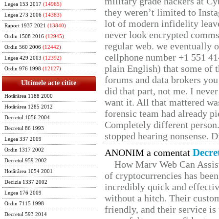
military grade hackers at Cy
Legea 153 2017
(14965)
they weren’t limited to Inst
Legea 273 2006
(14383)
lot of modern infidelity leav
Raport 1937 2021
(13840)
never look encrypted comms, 
Ordin 1508 2016
(12945)
regular web. we eventually 
Ordin 560 2006
(12442)
cellphone number +1 551 41
Legea 429 2003
(12392)
plain English) that some of t
Ordin 976 1998
(12127)
forums and data brokers you 
Ultimele acte citite
did that part, not me. I neve
Hotărârea 1188 2000
want it. All that mattered w
Hotărârea 1285 2012
forensic team had already pie
Decretul 1056 2004
Completely different person
Decretul 86 1993
stopped hearing nonsense. Di
Legea 337 2009
Decre
Ordin 1317 2002
ANONIM a comentat
Decretul 959 2002
How Marv Web Can Assist
Hotărârea 1054 2001
of cryptocurrencies has be
Decizia 1337 2002
incredibly quick and effecti
Legea 176 2009
without a hitch. Their custo
Ordin 7115 1998
friendly, and their service i
Decretul 593 2014