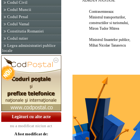
ADRIAN NASTASE
Codul Civil
Codul Muncii
Contrasemneaza:
Codul Penal
Ministrul transporturilor,
constructiilor si turismului,
Codul Vamal
Miron Tudor Mitrea
Constitutia Romaniei
Codul rutier
Ministrul finantelor publice,
Mihai Nicolae Tanasescu
Legea administratiei publice
locale
Legături cu alte acte
nu a modificat niciun act
A fost modificat de: