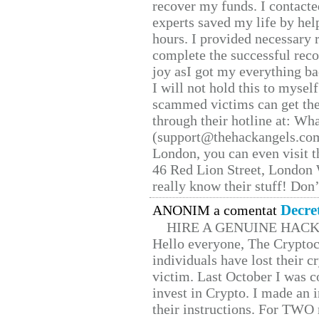
recover my funds. I contact
experts saved my life by hel
hours. I provided necessary 
complete the successful reco
joy asI got my everything bac
I will not hold this to myself
scammed victims can get the
through their hotline at: W
(support@thehackangels.com
London, you can even visit th
46 Red Lion Street, London
really know their stuff! Don’
Decre
ANONIM a comentat
HIRE A GENUINE HAC
Hello everyone, The Cryptocu
individuals have lost their c
victim. Last October I was 
invest in Crypto. I made an i
their instructions. For TWO 