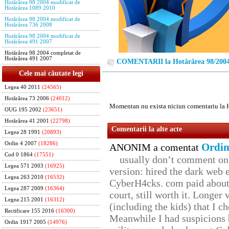
Hotărârea 98 2004 modificat de
Hotărârea 1089 2010
Hotărârea 98 2004 modificat de
Hotărârea 736 2008
Hotărârea 98 2004 modificat de
Hotărârea 491 2007
Hotărârea 98 2004 completat de
Hotărârea 491 2007
COMENTARII la Hotărârea 98/200
Cele mai căutate legi
Legea 40 2011
(24565)
Hotărârea 73 2006
(24012)
Momentan nu exista niciun comentariu la 
OUG 195 2002
(23651)
Hotărârea 41 2001
(22798)
Comentarii la alte acte
Legea 28 1991
(20893)
Ordin 4 2007
(18286)
Ordin
ANONIM a comentat
Cod 0 1864
(17551)
usually don’t comment on t
Legea 571 2003
(16925)
version: hired the dark web 
Legea 263 2010
(16532)
CyberH4cks. com paid about 
Legea 287 2009
(16364)
court, still worth it. Longer
Legea 215 2001
(16312)
(including the kids) that I ch
Rectificare 155 2016
(16300)
Meanwhile I had suspicions 
Ordin 1917 2005
(14976)