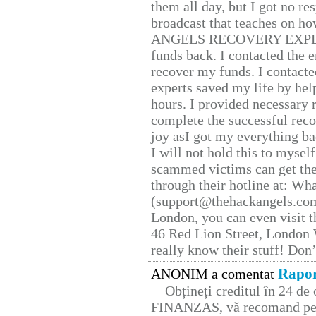
them all day, but I got no re
broadcast that teaches on h
ANGELS RECOVERY EXPERT. H
funds back. I contacted the 
recover my funds. I contact
experts saved my life by hel
hours. I provided necessary 
complete the successful reco
joy asI got my everything bac
I will not hold this to myself
scammed victims can get the
through their hotline at: W
(support@thehackangels.com
London, you can even visit th
46 Red Lion Street, London
really know their stuff! Don’
Rapor
ANONIM a comentat
Obțineți creditul în 24 d
FINANZAS, vă recomand pent