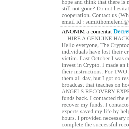
hope and think that there is
still not gone? Do not hesita
cooperation. Contact us (W
email id : sumitihomelend
Decre
ANONIM a comentat
HIRE A GENUINE HAC
Hello everyone, The Cryptocu
individuals have lost their c
victim. Last October I was 
invest in Crypto. I made an i
their instructions. For TWO 
them all day, but I got no re
broadcast that teaches on h
ANGELS RECOVERY EXPERT. H
funds back. I contacted the 
recover my funds. I contact
experts saved my life by hel
hours. I provided necessary 
complete the successful reco