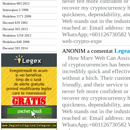
never felt more confident or
Hotărârea 683 2012
recover my cryptocurrency h
Instrucţiuni 5 1996
quickness, dependability, an
Hotărârea 1171 2006
Web stands out in the indus
Decretul 619 2002
reached at: Email address:
Decretul 503 2013
WhatsApp;+601126730582 W
Hotărârea 1216 2012
web-crypto-expe
Hotărârea 640 2006
Decretul 593 2014
Legea
ANONIM a comentat
How Marv Web Can Assist
of cryptocurrencies has be
incredibly quick and effecti
without a hitch. Their custo
friendly, and their service i
never felt more confident or
recover my cryptocurrency h
quickness, dependability, an
Web stands out in the indus
reached at: Email address:
WhatsApp;+601126730582 W