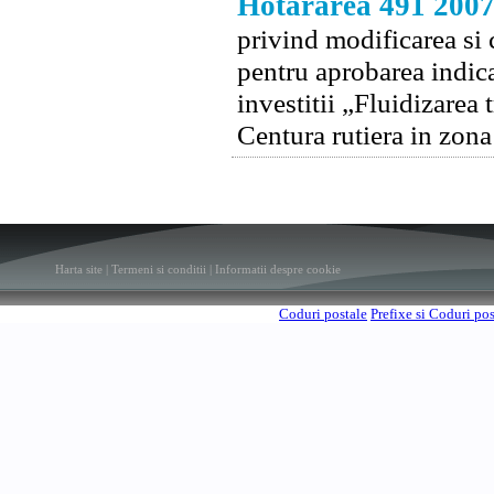
Hotărârea 491 200
privind modificarea si
pentru aprobarea indica
investitii „Fluidizare
Centura rutiera in zon
Harta site
|
Termeni si conditii
|
Informatii despre cookie
Coduri postale
Prefixe si Coduri po