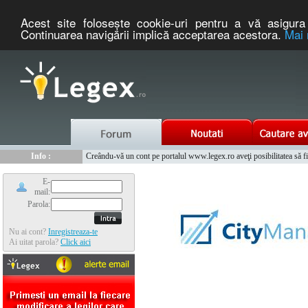
Acest site foloseşte cookie-uri pentru a vă asigura 
Continuarea navigării implică acceptarea acestora.
Mai 
Nou :
Legex.ro - portal de legislatie romaneasca. Un serviciu oferit g
Info :
Creându-vă un cont pe portalul www.legex.ro aveţi posibilitatea să fiţi
Info :
www.tntauto.ro - Managementul Integrat al Parcului Auto
E-
mail:
Parola:
Nu ai cont?
Inregistreaza-te
Ai uitat parola?
Click aici