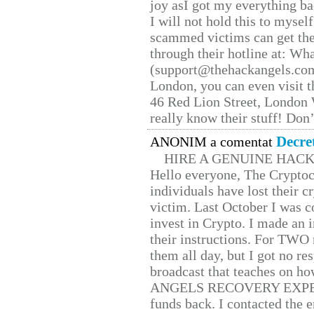
joy asI got my everything bac
I will not hold this to myself
scammed victims can get the
through their hotline at: W
(support@thehackangels.com
London, you can even visit th
46 Red Lion Street, London
really know their stuff! Don’
Decre
ANONIM a comentat
HIRE A GENUINE HAC
Hello everyone, The Cryptocu
individuals have lost their c
victim. Last October I was 
invest in Crypto. I made an i
their instructions. For TWO 
them all day, but I got no re
broadcast that teaches on h
ANGELS RECOVERY EXPERT. H
funds back. I contacted the 