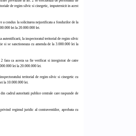
rare prevazute la art. 2 se efectueaza de personalul de
toriale de regim silvic si cinegetic, imputernicit in acest
 a condus la solicitarea nejustificata a fondurilor de la
00.000 lei la 20.000.000 lei.
utentificarii, la inspectoratul teritorial de regim silvic
ntie si se sanctioneaza cu amenda de la 3.000.000 lei la
fara ca acesta sa fie verificat si inregistrat de catre
.000.000 lei la 20.000.000 lei.
nspectoratului teritorial de regim silvic si cinegetic cu
ei la 10.000.000 lei.
 din cadrul autoritatii publice centrale care raspunde de
rivind regimul juridic al contraventiilor, aprobata cu