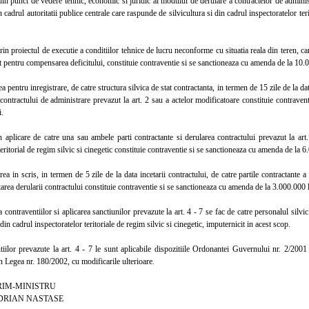
 punct de vedere tehnic, economic si juridic al modului de derulare a contractelor de administ
n cadrul autoritatii publice centrale care raspunde de silvicultura si din cadrul inspectoratelor teri
n proiectul de executie a conditiilor tehnice de lucru neconforme cu situatia reala din teren, care
t pentru compensarea deficitului, constituie contraventie si se sanctioneaza cu amenda de la 10.0
ntru inregistrare, de catre structura silvica de stat contractanta, in termen de 15 zile de la data a
 contractului de administrare prevazut la art. 2 sau a actelor modificatoare constituie contrave
i.
licare de catre una sau ambele parti contractante si derularea contractului prevazut la art. 2 
teritorial de regim silvic si cinegetic constituie contraventie si se sanctioneaza cu amenda de la 6
 in scris, in termen de 5 zile de la data incetarii contractului, de catre partile contractante a i
etarea derularii contractului constituie contraventie si se sanctioneaza cu amenda de la 3.000.000 l
ntraventiilor si aplicarea sanctiunilor prevazute la art. 4 - 7 se fac de catre personalul silvic
 din cadrul inspectoratelor teritoriale de regim silvic si cinegetic, imputernicit in acest scop.
or prevazute la art. 4 - 7 le sunt aplicabile dispozitiile Ordonantei Guvernului nr. 2/2001 p
n Legea nr. 180/2002, cu modificarile ulterioare.
MINISTRU
N NASTASE