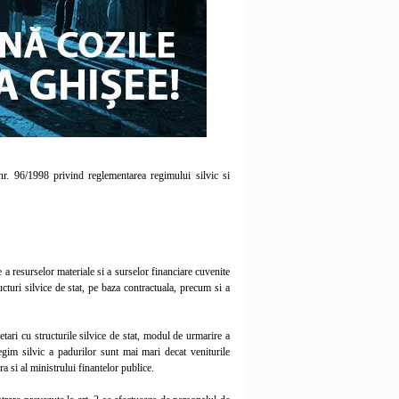
. 96/1998 privind reglementarea regimului silvic si
a resurselor materiale si a surselor financiare cuvenite
ucturi silvice de stat, pe baza contractuala, precum si a
ari cu structurile silvice de stat, modul de urmarire a
egim silvic a padurilor sunt mai mari decat veniturile
a si al ministrului finantelor publice.