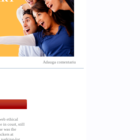
Adauga comentariu
web ethical
in court, still
he was the
ckers at
 parking-lot