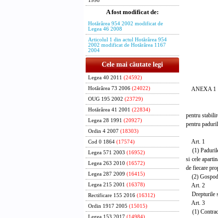
1998
Contra
A fost modificat de:
p. Minist
Hotărârea 954 2002 modificat de
alimentat
Legea 46 2008
Petre
Articolul 1 din actul Hotărârea 954
secreta
2002 modificat de Hotărârea 1167
2004
Ministrul
Cele mai căutate legi
Mihai N
Legea 40 2011
(24592)
ANEXA 1
Hotărârea 73 2006
(24022)
OUG 195 2002
(23729)
REG
Hotărârea 41 2001
(22834)
pentru stabili
Legea 28 1991
(20927)
pentru paduril
Ordin 4 2007
(18303)
Art. 1
Cod 0 1864
(17574)
(1) Padurile p
Legea 571 2003
(16952)
si cele aparti
Legea 263 2010
(16572)
de fiecare prop
Legea 287 2009
(16415)
(2) Gospodarir
Art. 2
Legea 215 2001
(16378)
Drepturile si 
Rectificare 155 2016
(16312)
Art. 3
Ordin 1917 2005
(15015)
(1) Contractul
Legea 153 2017
(14984)