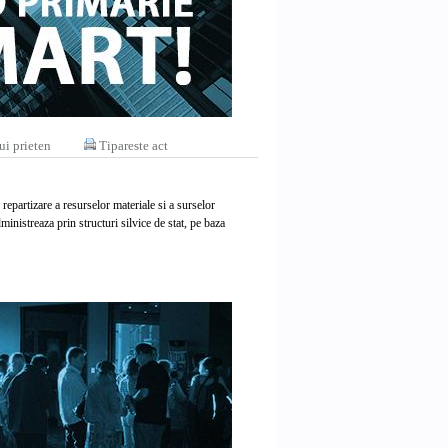
ui prieten
Tipareste act
repartizare a resurselor materiale si a surselor
dministreaza prin structuri silvice de stat, pe baza