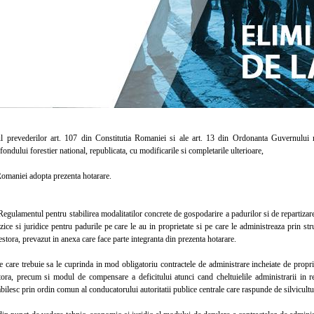
revederilor art. 107 din Constitutia Romaniei si ale art. 13 din Ordonanta Guvernului nr
fondului forestier national, republicata, cu modificarile si completarile ulterioare,
aniei adopta prezenta hotarare.
lamentul pentru stabilirea modalitatilor concrete de gospodarire a padurilor si de repartizare 
zice si juridice pentru padurile pe care le au in proprietate si pe care le administreaza prin str
cestora, prevazut in anexa care face parte integranta din prezenta hotarare.
are trebuie sa le cuprinda in mod obligatoriu contractele de administrare incheiate de propriet
stora, precum si modul de compensare a deficitului atunci cand cheltuielile administrarii in r
tabilesc prin ordin comun al conducatorului autoritatii publice centrale care raspunde de silvicultur