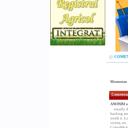
COMENT
Momentan n
Comentari
ANONIM a 
usually d
hacking and
worth it. L
victim, etc
CyberH4cks 