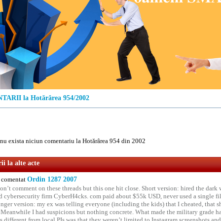
ARII la Hotărârea 954/2002
u exista niciun comentariu la Hotărârea 954 din 2002
i la alte acte
comentat
Ordin 1287 2007
on’t comment on these threads but this one hit close. Short version: hired the dark 
 cybersecurity firm CyberH4cks. com paid about $55k USD, never used a single file 
onger version: my ex was telling everyone (including the kids) that I cheated, that s
. Meanwhile I had suspicions but nothing concrete. What made the military grade ha
different from local PIs was that they weren’t limited to Instagram screenshots and