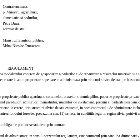
semneaza:
rul agriculturii,
iei si padurilor,
 Daea,
r de stat
 finantelor publice,
icolae Tanasescu
ULAMENT
rea modalitatilor concrete de gospodarire a padurilor si de repartizare a resurselor materiale si a s
e pe care le au in proprietate si pe care le administreaza prin structuri silvice de stat, pe baza con
roprietate publica apartinand comunelor, oraselor si municipiilor, padurile proprietate privata 
nand parohiilor, schiturilor, manastirilor, unitatilor de invatamant, precum si padurile persoanelo
rietar, la cerere, prin structuri silvice de stat existente, in baza contractului de administrare incheia
ea fondului forestier prevazut la alin. (1) se face, in conditiile legii, in regim silvic, potrivit 
obligatiile partilor se stabilesc prin contract.
 de administrare, in sensul prezentului regulament, este contractul prin care una dintre parti - pr