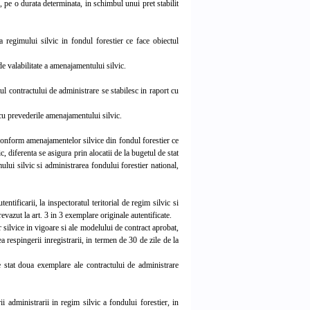
c, pe o durata determinata, in schimbul unui pret stabilit
 regimului silvic in fondul forestier ce face obiectul
 valabilitate a amenajamentului silvic.
l contractului de administrare se stabilesc in raport cu
 cu prevederile amenajamentului silvic.
a conform amenajamentelor silvice din fondul forestier ce
c, diferenta se asigura prin alocatii de la bugetul de stat
lui silvic si administrarea fondului forestier national,
tificarii, la inspectoratul teritorial de regim silvic si
evazut la art. 3 in 3 exemplare originale autentificate.
 silvice in vigoare si ale modelului de contract aprobat,
a respingerii inregistrarii, in termen de 30 de zile de la
de stat doua exemplare ale contractului de administrare
 administrarii in regim silvic a fondului forestier, in