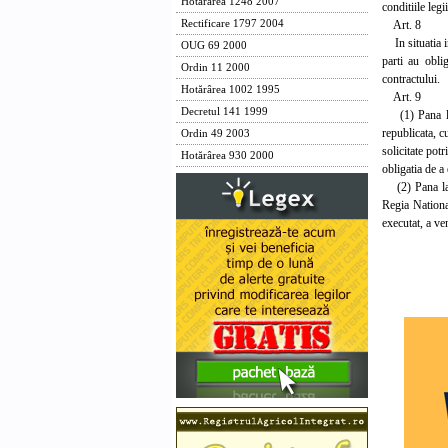
Hotărârea 1248 2007
conditiile legi
Art. 8
Rectificare 1797 2004
In situatia in
OUG 69 2000
parti au oblig
Ordin 11 2000
contractului.
Hotărârea 1002 1995
Art. 9
Decretul 141 1999
(1) Pana la d
republicata, c
Ordin 49 2003
solicitate pot
Hotărârea 930 2000
obligatia de a
(2) Pana la e
Regia National
executat, a ven