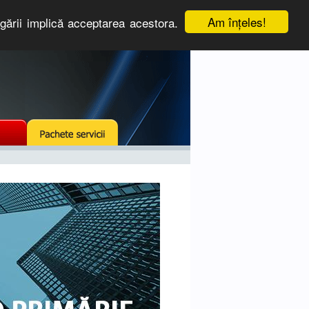
Am înţeles!
igării implică acceptarea acestora.