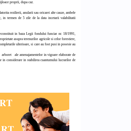
mijloace proprii, dupa caz.
orita rezilierii, anularii sau oricarei alte cauze, ambele
, in termen de 5 zile de la data incetarii valabilitatii
constituit in baza Legii fondului funciar nr. 18/1991,
roprietate asupra terenurilor agricole si celor forestiere,
ompletarile ulterioare, si care au fost pusi in posesie au
a arboret ale amenajamentelor in vigoare elaborate de
e in considerare in stabilirea cuantumului lucrarilor de