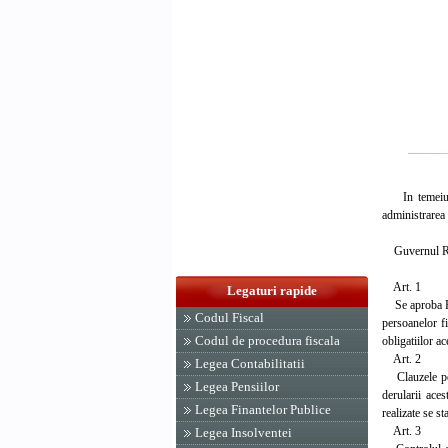
In temeiul p
administrarea 
Guvernul Rom
Art. 1
Legaturi rapide
Se aproba Regu
Codul Fiscal
persoanelor fi
Codul de procedura fiscala
obligatiilor a
Art. 2
Legea Contabilitatii
Clauzele pe c
Legea Pensiilor
derularii ace
Legea Finantelor Publice
realizate se s
Art. 3
Legea Insolventei