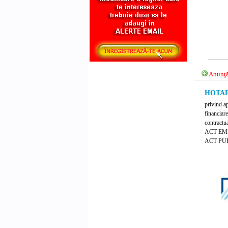
Anunţă
HOTARA
privind ap
financiare
contractua
ACT EM
ACT PUB