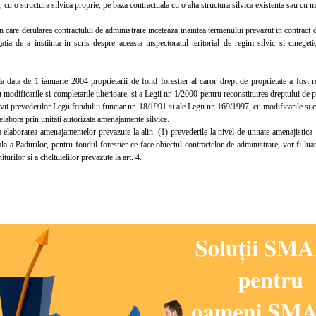
i, cu o structura silvica proprie, pe baza contractuala cu o alta structura silvica existenta sau cu 
 care derularea contractului de administrare inceteaza inaintea termenului prevazut in contract dat
atia de a instiinta in scris despre aceasta inspectoratul teritorial de regim silvic si cinegetic
ata de 1 ianuarie 2004 proprietarii de fond forestier al caror drept de proprietate a fost re
u modificarile si completarile ulterioare, si a Legii nr. 1/2000 pentru reconstituirea dreptului de p
rivit prevederilor Legii fondului funciar nr. 18/1991 si ale Legii nr. 169/1997, cu modificarile si c
 elabora prin unitati autorizate amenajamente silvice.
laborarea amenajamentelor prevazute la alin. (1) prevederile la nivel de unitate amenajistic
a a Padurilor, pentru fondul forestier ce face obiectul contractelor de administrare, vor fi luat
iturilor si a cheltuielilor prevazute la art. 4.