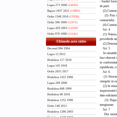
- fondul fores
Legea 273 2006
(14435)
de parti.
(2) Contractu
Raport 1937 2021
(13902)
(3) Prin cont
Ordin 1508 2016
(12956)
contractului.
Ordin 560 2006
(12471)
(4) Contracte
Legea 429 2003
(12419)
Art. 4
(1) Natura, vo
Ordin 976 1998
(12141)
prevederile am
Ultimele acte citite
(2) Determinar
Art. 5
Decretul 994 2004
In situatiile 
Legea 13 2012
face obiectul 
Hotărârea 117 2016
in conformitat
Legea 145 2018
republicata, c
Art. 6
Ordin 2655 2017
(1) Structura 
Hotărârea 1422 2006
cinegetic in r
Legea 209 2008
(2) In situati
Hotărârea 668 1999
inspectoratul 
Hotărârea 68 2016
data solicitari
(3) Dupa inre
Hotărârea 1252 1996
inregistrate.
Ordin 148 2012
Art. 7
Hotărârea 1286 2003
Din momentul 