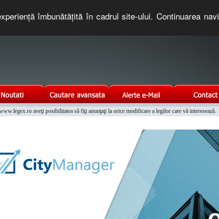
xperienţă îmbunătăţită în cadrul site-ului. Continuarea nav
e romaneasca. Un serviciu oferit gratuit de TNT COMPUTERS
w.legex.ro aveţi posibilitatea să fiţi anunţaţi la orice modificare a legilor care vă interesează.
Integrat al Parcului Auto