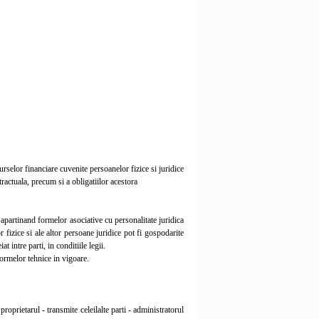
urselor financiare cuvenite persoanelor fizice si juridice
tractuala, precum si a obligatiilor acestora
apartinand formelor asociative cu personalitate juridica
r fizice si ale altor persoane juridice pot fi gospodarite
t intre parti, in conditiile legii.
normelor tehnice in vigoare.
oprietarul - transmite celeilalte parti - administratorul