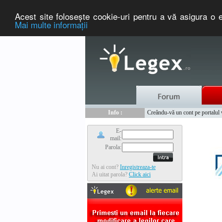
Acest site foloseşte cookie-uri pentru a vă asigura o e
Mai multe informaţii
Nou :
Legex.ro - portal de legislati
Info :
Creându-vă un cont pe portalul ww
Info :
www.tntauto.ro - Managementul 
E-
mail:
Parola:
Nu ai cont?
Inregistreaza-te
Ai uitat parola?
Click aici