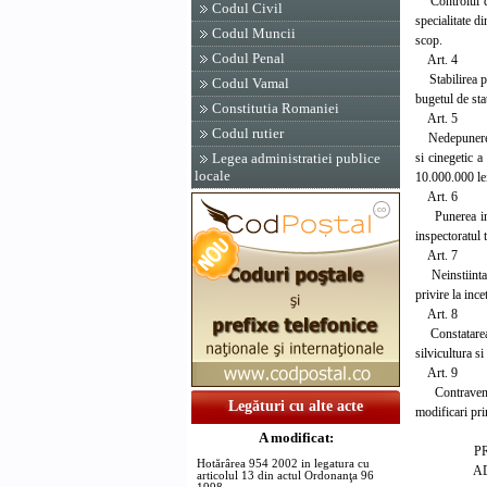
Controlul din
Codul Civil
specialitate di
Codul Muncii
scop.
Codul Penal
Art. 4
Stabilirea pri
Codul Vamal
bugetul de sta
Constitutia Romaniei
Art. 5
Codul rutier
Nedepunerea pe
si cinegetic a
Legea administratiei publice
locale
10.000.000 le
Art. 6
Punerea in ap
inspectoratul 
Art. 7
Neinstiintarea
privire la inc
Art. 8
Constatarea co
silvicultura si
Art. 9
Contraventiil
Legături cu alte acte
modificari pri
A modificat:
PRIM-
Hotărârea 954 2002 in legatura cu
ADRIA
articolul 13 din actul Ordonanţa 96