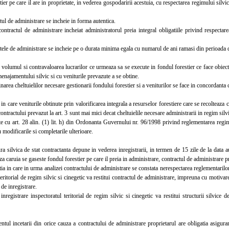
tier pe care il are in proprietate, in vederea gospodaririi acestuia, cu respectarea regimului silvi
l de administrare se incheie in forma autentica.
ractul de administrare incheiat administratorul preia integral obligatiile privind respectarea
le de administrare se incheie pe o durata minima egala cu numarul de ani ramasi din perioada de
lumul si contravaloarea lucrarilor ce urmeaza sa se execute in fondul forestier ce face obiectu
enajamentului silvic si cu veniturile prevazute a se obtine.
ea cheltuielilor necesare gestionarii fondului forestier si a veniturilor se face in concordanta
in care veniturile obtinute prin valorificarea integrala a resurselor forestiere care se recolteaz
contractului prevazut la art. 3 sunt mai mici decat cheltuielile necesare administrarii in regim silvi
e cu art. 28 alin. (1) lit. h) din Ordonanta Guvernului nr. 96/1998 privind reglementarea regimu
u modificarile si completarile ulterioare.
silvica de stat contractanta depune in vederea inregistrarii, in termen de 15 zile de la data auten
aza caruia se gaseste fondul forestier pe care il preia in administrare, contractul de administrare pr
a in care in urma analizei contractului de administrare se constata nerespectarea reglementarilor
teritorial de regim silvic si cinegetic va restitui contractul de administrare, impreuna cu motivare
i de inregistrare.
gistrare inspectoratul teritorial de regim silvic si cinegetic va restitui structurii silvice 
incetarii din orice cauza a contractului de administrare proprietarul are obligatia asigurarii