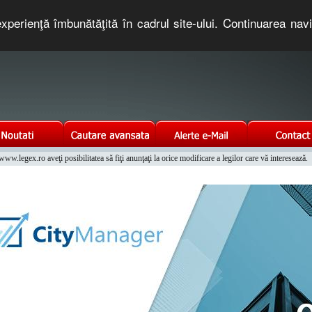
xperienţă îmbunătăţită în cadrul site-ului. Continuarea nav
e romaneasca. Un serviciu oferit gratuit de TNT COMPUTERS
w.legex.ro aveţi posibilitatea să fiţi anunţaţi la orice modificare a legilor care vă interesează.
Integrat al Parcului Auto