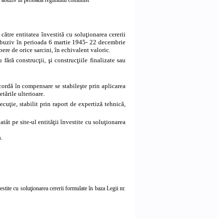
 către entitatea învestită cu soluţionarea cererii
 abuziv în perioada 6 martie 1945- 22 decembrie
bere de orice sarcini, în echivalent valoric.
 fără construcţii, şi construcţiile finalizate sau
acordă în compensare se stabileşte prin aplicarea
tările ulterioare.
ecuţie, stabilit prin raport de expertiză tehnică,
atât pe site-ul entităţii învestite cu soluţionarea
.
stite cu soluţionarea cererii formulate în baza Legii nr.