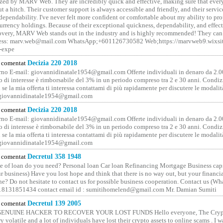
ized by MARV Web. They are incredibly quick and effective, making sure that ever
t a hitch. Their customer support is always accessible and friendly, and their servi
 dependability. I've never felt more confident or comfortable about my ability to pr
rrency holdings. Because of their exceptional quickness, dependability, and effect
covery, MARV Web stands out in the industry and is highly recommended! They can 
ess: marv.web@mail.com WhatsApp;+601126730582 Web;https://marvweb9.wixsi
-expe
comentat
Decizia 220 2018
no E-mail: giovannidinatale1954@­gmail.­com Offerte individuali in denaro da 2.0
o di interesse è rimborsabile del 3% in un periodo compreso tra 2 e 30 anni. Condiz
 se la mia offerta ti interessa contattami di più rapidamente per discutere le modali
 giovannidinatale1954@­gmail.­com
comentat
Decizia 220 2018
no E-mail: giovannidinatale1954@­gmail.­com Offerte individuali in denaro da 2.0
o di interesse è rimborsabile del 3% in un periodo compreso tra 2 e 30 anni. Condiz
 se la mia offerta ti interessa contattami di più rapidamente per discutere le modali
 giovannidinatale1954@­gmail.­com
comentat
Decretul 358 1948
 of loan do you need? Personal loan Car loan Refinancing Mortgage Business capit
 business) Have you lost hope and think that there is no way out, but your financi
one? Do not hesitate to contact us for possible business cooperation. Contact us (W
8131851434 contact email id : sumitihomelend@gmail.com Mr. Damian Sumiti
comentat
Decretul 139 2005
GENUINE HACKER TO RECOVER YOUR LOST FUNDS Hello everyone, The Crypt
y volatile and a lot of individuals have lost their crypto assets to online scams . I w