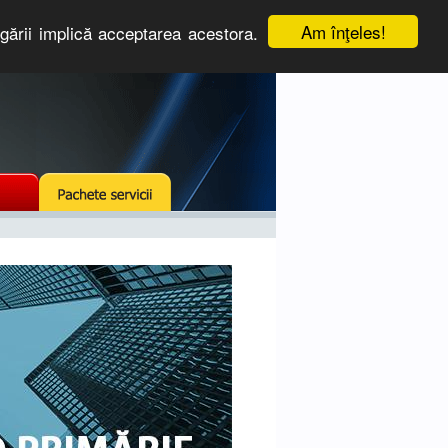
Am înţeles!
igării implică acceptarea acestora.