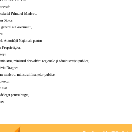
mnează:
celariei Primului-Ministru,
an Stoica
l general al Guvernului,
ru
le Autorităţii Naţionale pentru
a Proprietăţilor,
ăeşu
inistru, ministrul dezvoltării regionale şi administraţiei publice,
Liviu Dragnea
m-ministru, ministrul finanţelor publice,
lescu,
e stat
 delegat pentru buget,
nea