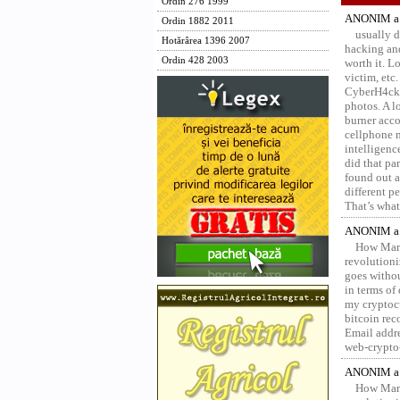
Ordin 276 1999
ANONIM a 
Ordin 1882 2011
usually d
Hotărârea 1396 2007
hacking and
Ordin 428 2003
worth it. L
victim, etc
CyberH4cks 
photos. A l
burner acco
cellphone 
intelligenc
did that pa
found out a
different p
That’s what 
ANONIM a 
How Marv
revolution
goes withou
in terms of
my cryptocu
bitcoin re
Email addr
web-crypto
ANONIM a 
How Marv