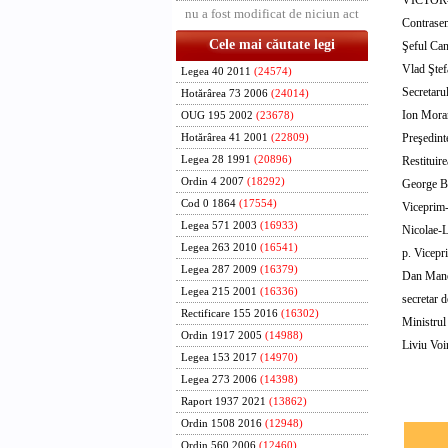
nu a fost modificat de niciun act
Contrase
Cele mai căutate legi
Şeful Can
Vlad Ştef
Legea 40 2011
(24574)
Secretaru
Hotărârea 73 2006
(24014)
Ion Mora
OUG 195 2002
(23678)
Preşedinte
Hotărârea 41 2001
(22809)
Restituire
Legea 28 1991
(20896)
Ordin 4 2007
(18292)
George B
Cod 0 1864
(17554)
Viceprim-m
Legea 571 2003
(16933)
Nicolae-
Legea 263 2010
(16541)
p. Vicepri
Legea 287 2009
(16379)
Dan Mano
Legea 215 2001
(16336)
secretar d
Rectificare 155 2016
(16302)
Ministrul
Ordin 1917 2005
(14988)
Liviu Voi
Legea 153 2017
(14970)
Legea 273 2006
(14398)
Raport 1937 2021
(13862)
Ordin 1508 2016
(12948)
Ordin 560 2006
(12460)