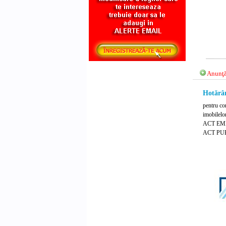
Anunţă
Hotărâr
pentru com
imobilelo
ACT EMI
ACT PUB