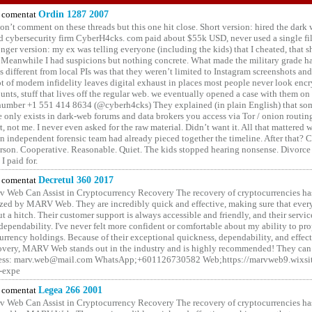
comentat
Ordin 1287 2007
on’t comment on these threads but this one hit close. Short version: hired the dark 
 cybersecurity firm CyberH4cks. com paid about $55k USD, never used a single file 
onger version: my ex was telling everyone (including the kids) that I cheated, that s
. Meanwhile I had suspicions but nothing concrete. What made the military grade ha
different from local PIs was that they weren’t limited to Instagram screenshots and
ot of modern infidelity leaves digital exhaust in places most people never look en
unts, stuff that lives off the regular web. we eventually opened a case with them on
number +1 551 414 8634 (@cyberh4cks) They explained (in plain English) that som
e only exists in dark-web forums and data brokers you access via Tor / onion routin
rt, not me. I never even asked for the raw material. Didn’t want it. All that mattered 
n independent forensic team had already pieced together the timeline. After that?
erson. Cooperative. Reasonable. Quiet. The kids stopped hearing nonsense. Divorce
I paid for.
comentat
Decretul 360 2017
 Web Can Assist in Cryptocurrency Recovery The recovery of cryptocurrencies ha
ized by MARV Web. They are incredibly quick and effective, making sure that ever
t a hitch. Their customer support is always accessible and friendly, and their servi
 dependability. I've never felt more confident or comfortable about my ability to pr
rrency holdings. Because of their exceptional quickness, dependability, and effect
covery, MARV Web stands out in the industry and is highly recommended! They can 
ess: marv.web@mail.com WhatsApp;+601126730582 Web;https://marvweb9.wixsi
-expe
comentat
Legea 266 2001
 Web Can Assist in Cryptocurrency Recovery The recovery of cryptocurrencies ha