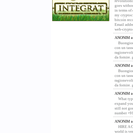
revolution
goes withou
in terms of
my cryptocu
bitcoin re
Email addr
web-crypto
ANONIM a 
Buongior
con un tass
ragionevoli
da fornire.
ANONIM a 
Buongior
con un tass
ragionevoli
da fornire.
ANONIM a 
What type
expand your
still not g
number +91
ANONIM a 
HIRE A 
world is ver