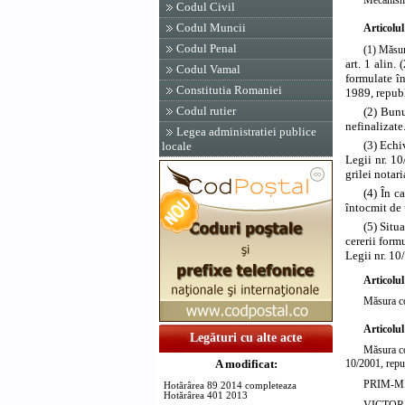
Codul Civil
Codul Muncii
Articolul
Codul Penal
(1) Măsur
art. 1 alin.
Codul Vamal
formulate î
Constitutia Romaniei
1989, republ
Codul rutier
(2) Bunu
nefinalizate
Legea administratiei publice
(3) Echi
locale
Legii nr. 10
grilei notari
(4) În c
întocmit de 
(5) Situa
cererii form
Legii nr. 10
Articolul
Măsura co
Articolul
Legături cu alte acte
Măsura com
10/2001, repub
A modificat:
PRIM-M
Hotărârea 89 2014 completeaza
Hotărârea 401 2013
VICTOR