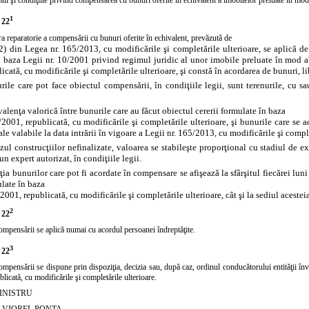
1
 22
a reparatorie a compensării cu bunuri oferite în echivalent, prevăzută de
 (2) din Legea nr. 165/2013, cu modificările şi completările ulterioare, se aplică de
n baza
Legii nr. 10/2001 privind regimul juridic al unor imobile preluate în mod
icată, cu modificările şi completările ulterioare, şi constă în acordarea de bunuri, li
rile care pot face obiectul compensării, în condiţiile legii, sunt terenurile, cu sau
.
valenţa valorică între bunurile care au făcut obiectul cererii formulate în baza
/2001, republicată, cu modificările şi completările ulterioare, şi bunurile care se 
ale valabile la data intrării în vigoare a
Legii nr. 165/2013, cu modificările şi comple
azul construcţiilor nefinalizate, valoarea se stabileşte proporţional cu stadiul de ex
un expert autorizat, în condiţiile legii.
ţia bunurilor care pot fi acordate în compensare se afişează la sfârşitul fiecărei luni 
ulate în baza
/2001, republicată, cu modificările şi completările ulterioare, cât şi la sediul acesteia
2
 22
mpensării se aplică numai cu acordul persoanei îndreptăţite.
3
 22
pensării se dispune prin dispoziţia, decizia sau, după caz, ordinul conducătorului entităţii înve
licată, cu modificările şi completările ulterioare.
INISTRU
-VIOREL PONTA