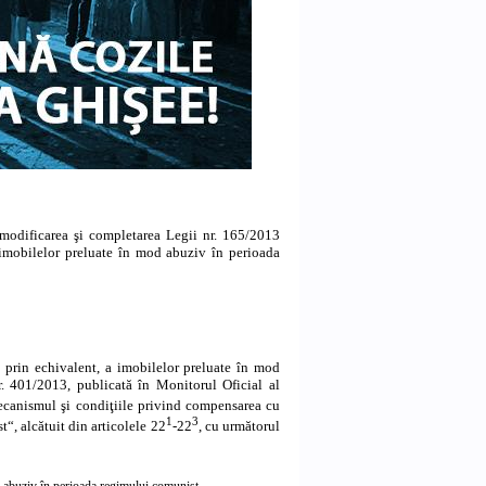
 modificarea şi completarea
Legii nr. 165/2013
a imobilelor preluate în mod abuziv în perioada
u prin echivalent, a imobilelor preluate în mod
. 401/2013, publicată în Monitorul Oficial al
anismul şi condiţiile privind compensarea cu
1
3
“, alcătuit din articolele 22
-22
, cu următorul
d abuziv în perioada regimului comunist