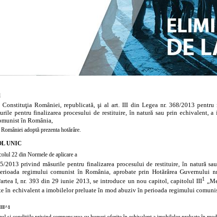
l
n Constituţia României, republicată, şi al
art. III din Legea nr. 368/2013 pentru
urile pentru finalizarea procesului de restituire, în natură sau prin echivalent, 
omunist în România,
României adoptă prezenta hotărâre.
L UNIC
colul 22 din Normele de aplicare a
65/2013 privind măsurile pentru finalizarea procesului de restituire, în natură sa
perioada regimului comunist în România, aprobate prin
Hotărârea Guvernului nr
1
artea I, nr. 393 din 29 iunie 2013, se introduce un nou capitol,
capitolul
III
„Mec
te în echivalent a imobilelor preluate în mod abuziv în perioada regimului comunist
III^1
l şi condiţiile privind compensarea cu bunuri oferite în echivalent a imobilelor preluate în mo