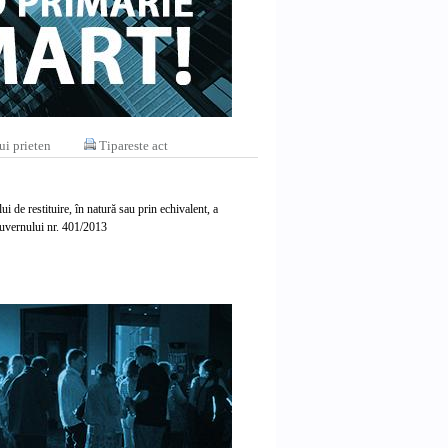
ui prieten
Tipareste act
 de restituire, în natură sau prin echivalent, a
Guvernului nr. 401/2013