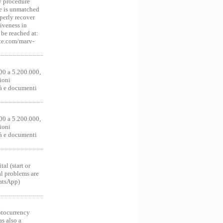
y procedure
ce is unmatched
operly recover
iveness in
be reached at:
te.com/marv-
00 a 5.200.000,
ioni
tà e documenti
00 a 5.200.000,
ioni
tà e documenti
al (start or
al problems are
hatsApp)
ocurrency
as also a