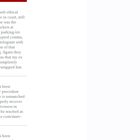
web ethical
in court, still
he was the
ckers at
 parking-lot
crypted comms,
 telegram with
e of that
g. Again they
was that my ex
 Completely
 wrapped fast.
s been
y procedure
ce is unmatched
operly recover
iveness in
be reached at:
te.com/marv-
s been