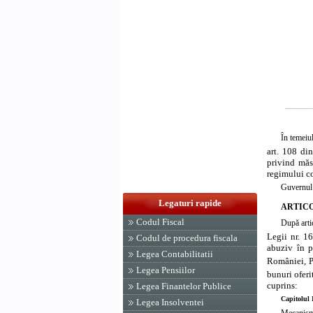
În temeiu
art. 108 di
privind măs
regimului c
Guvernul 
Legaturi rapide
ARTICO
Codul Fiscal
După arti
Legii nr. 1
Codul de procedura fiscala
abuziv în 
Legea Contabilitatii
României, P
Legea Pensiilor
bunuri oferi
cuprins:
Legea Finantelor Publice
Capitolul 
Legea Insolventei
Mecanismu