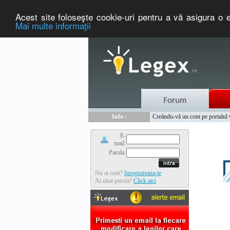
Acest site foloseşte cookie-uri pentru a vă asigura o e
Mai multe informaţii
Nou :
Legex.ro - portal de legislati
Info :
Creându-vă un cont pe portalul ww
Info :
www.tntauto.ro - Managementul 
E-
mail:
Parola:
Nu ai cont?
Inregistreaza-te
Ai uitat parola?
Click aici