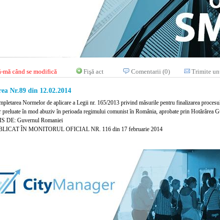
-mă când se modifică
Fişă act
Comentarii (0)
Trimite un
ea Nr.89 din 12.02.2014
pletarea Normelor de aplicare a Legii nr. 165/2013 privind măsurile pentru finalizarea procesului
r preluate în mod abuziv în perioada regimului comunist în România, aprobate prin Hotărârea 
S DE: Guvernul Romaniei
LICAT ÎN MONITORUL OFICIAL NR. 116 din 17 februarie 2014