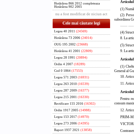
Articolul
Hotărârea 866 2012 completeaza
Hotărârea 902 2005
(1) Număr
nu a fost modificat de niciun act
(2) Person
subordinea G
Cele mai căutate legi
........ ......
Legea 40 2011
(24569)
(4) Struct
8. La arti
Hotărârea 73 2006
(24014)
OUG 195 2002
(23668)
(5) Struct
9. La arti
Hotărârea 41 2001
(22809)
Legea 28 1991
(20894)
Articolul
Ordin 4 2007
(18289)
(1) Cheltu
General al Gu
Cod 0 1864
(17553)
10.
Artico
Legea 571 2003
(16931)
11.
Artico
Legea 263 2010
(16539)
Legea 287 2009
(16377)
Articolul
Legea 215 2001
(16330)
Pentru re
consum maxim 
Rectificare 155 2016
(16302)
12.
Artico
Ordin 1917 2005
(14988)
PRIM-M
Legea 153 2017
(14970)
VICTOR
Legea 273 2006
(14395)
Raport 1937 2021
(13858)
Contrase