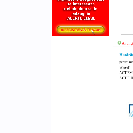
Anunţă
Hotărâr
pentru mo
Wiesel“
ACT EMI
ACT PUB