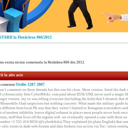
ARII la Hotărârea 866/2012
u exista niciun comentariu la Hotărârea 866 din 2012
i la alte acte
comentat
Ordin 1287 2007
on’t comment on these threads but this one hit close. Short version: hired the dark 
 cybersecurity firm CyberH4cks. com paid about $55k USD, never used a single file 
onger version: my ex was telling everyone (including the kids) that I cheated, that s
. Meanwhile I had suspicions but nothing concrete. What made the military grade ha
different from local PIs was that they weren’t limited to Instagram screenshots and
ot of modern infidelity leaves digital exhaust in places most people never look en
unts, stuff that lives off the regular web. we eventually opened a case with them on
number +1 551 414 8634 (@cyberh4cks) They explained (in plain English) that som
e only exists in dark-web forums and data brokers you access via Tor / onion routin