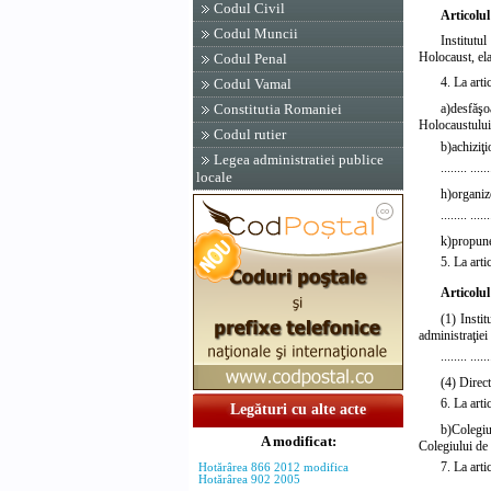
Codul Civil
Articolul
Codul Muncii
Institutul
Holocaust, ela
Codul Penal
4. La arti
Codul Vamal
a)
desfăşo
Constitutia Romaniei
Holocaustului
Codul rutier
b)
achiziţ
Legea administratiei publice
........ ......
locale
h)
organize
........ ......
k)
propune
5. La arti
Articolul
(1) Instit
administraţiei
........ ......
(4) Direct
6. La arti
Legături cu alte acte
b)
Colegiu
A modificat:
Colegiului de 
7. La arti
Hotărârea 866 2012 modifica
Hotărârea 902 2005