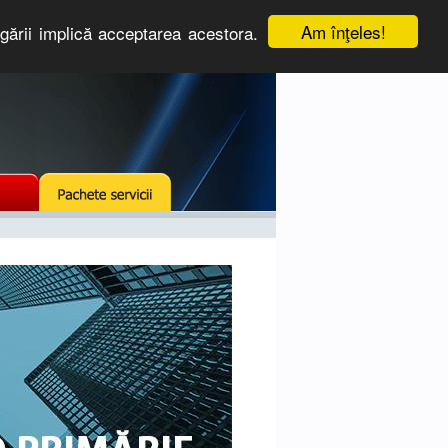
Am înţeles!
igării implică acceptarea acestora.