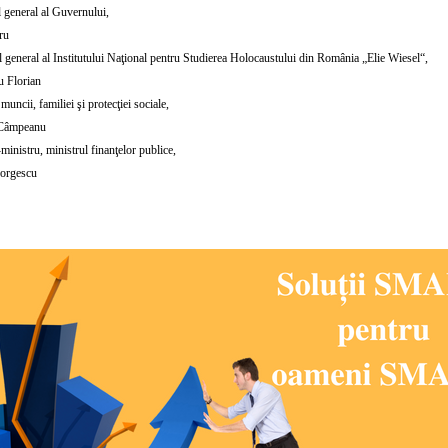
l general al Guvernului,
ru
l general al Institutului Naţional pentru Studierea Holocaustului din România „Elie Wiesel“,
u Florian
muncii, familiei şi protecţiei sociale,
Câmpeanu
ministru, ministrul finanţelor publice,
eorgescu