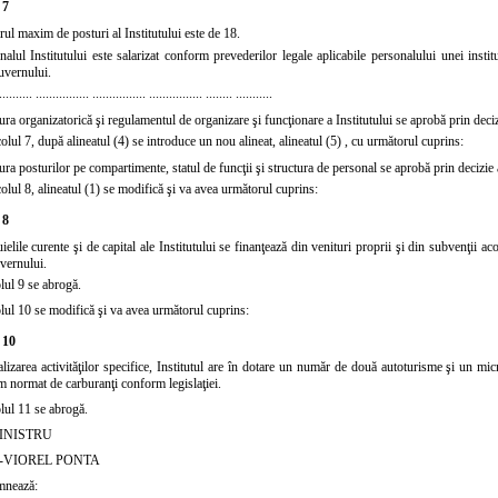
 7
ul maxim de posturi al Institutului este de 18.
alul Institutului este salarizat conform prevederilor legale aplicabile personalului unei institu
uvernului.
.......... ................ ................ ................ ........ ...........
ura organizatorică şi regulamentul de organizare şi funcţionare a Institutului se aprobă prin decizi
colul 7, după alineatul (4) se introduce un nou alineat,
alineatul (5)
, cu următorul cuprins:
ura posturilor pe compartimente, statul de funcţii şi structura de personal se aprobă prin decizie a
colul 8,
alineatul (1)
se modifică şi va avea următorul cuprins:
 8
ielile curente şi de capital ale Institutului se finanţează din venituri proprii şi din subvenţii ac
vernului.
lul 9
se abrogă.
lul 10
se modifică şi va avea următorul cuprins:
 10
alizarea activităţilor specifice, Institutul are în dotare un număr de două autoturisme şi un m
normat de carburanţi conform legislaţiei.
lul 11
se abrogă.
INISTRU
-VIOREL PONTA
mnează: