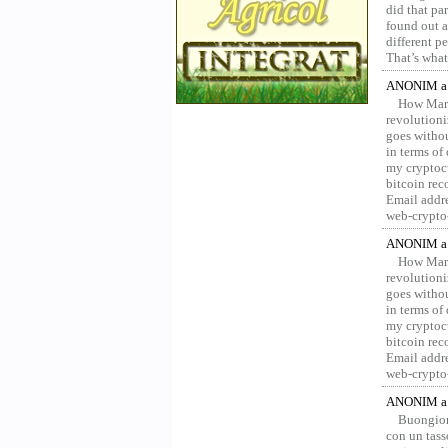
did that pa
found out a
different p
That’s what 
ANONIM a 
How Marv
revolution
goes withou
in terms of
my cryptocu
bitcoin re
Email addr
web-crypto
ANONIM a 
How Marv
revolution
goes withou
in terms of
my cryptocu
bitcoin re
Email addr
web-crypto
ANONIM a 
Buongior
con un tass