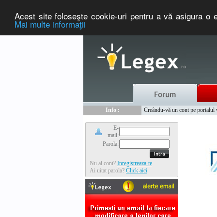
Acest site foloseşte cookie-uri pentru a vă asigura o e
Mai multe informaţii
Nou :
Legex.ro - portal de legislati
Info :
Creându-vă un cont pe portalul ww
Info :
www.tntauto.ro - Managementul 
E-
mail:
Parola:
Nu ai cont?
Inregistreaza-te
Ai uitat parola?
Click aici