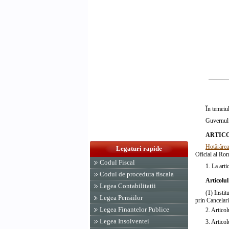
În temeiu
Guvernul 
ARTICO
Hotărârea
Legaturi rapide
Oficial al Rom
Codul Fiscal
1. La arti
Codul de procedura fiscala
Articolul
Legea Contabilitatii
(1) Insti
Legea Pensiilor
prin Cancelari
Legea Finantelor Publice
2.
Articol
Legea Insolventei
3.
Articol