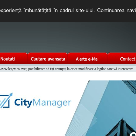
xperienţă îmbunătăţită în cadrul site-ului. Continuarea nav
e romaneasca. Un serviciu oferit gratuit de TNT COMPUTERS
w.legex.ro aveţi posibilitatea să fiţi anunţaţi la orice modificare a legilor care vă interesează.
Integrat al Parcului Auto