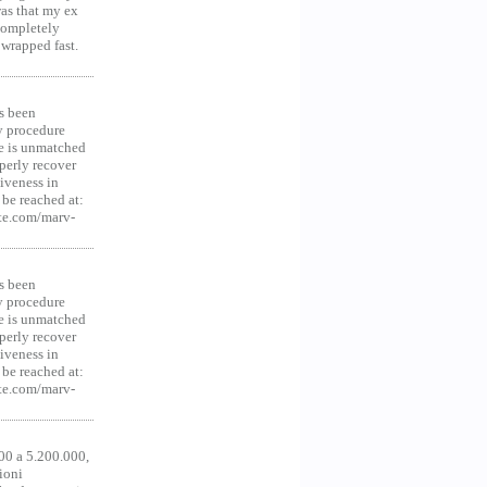
was that my ex
 Completely
 wrapped fast.
s been
y procedure
ce is unmatched
operly recover
iveness in
be reached at:
te.com/marv-
s been
y procedure
ce is unmatched
operly recover
iveness in
be reached at:
te.com/marv-
00 a 5.200.000,
ioni