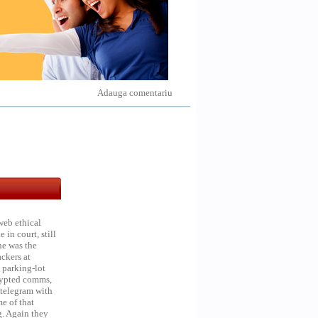
Adauga comentariu
web ethical
in court, still
he was the
ckers at
 parking-lot
crypted comms,
 telegram with
e of that
g. Again they