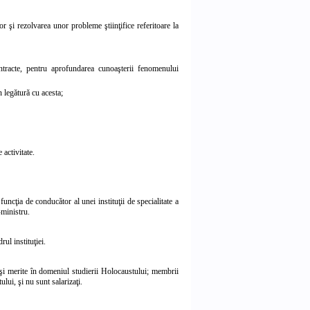
or şi rezolvarea unor probleme ştiinţifice referitoare la
ontracte, pentru aprofundarea cunoaşterii fenomenului
 legătură cu acesta;
activitate.
funcţia de conducător al unei instituţii de specialitate a
-ministru.
rul instituţiei.
e şi merite în domeniul studierii Holocaustului; membrii
lui, şi nu sunt salarizaţi.