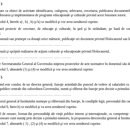
 3
 are ca obiect de activitate identificarea, culegerea, arhivarea, cercetarea, publicarea documentel
borarea şi implementarea de programe educaţionale şi culturale privind acest fenomen istoric.
colul 4, literele
a)
,
b)
,
h)
şi
k)
se modifică şi vor avea următorul cuprins:
ară proiecte de cercetare, de educaţie şi culturale, în ţară şi în străinătate, pe bază de c
;
ionează sau primeşte ca donaţii orice mărturie, publicaţie ori document privind Holocaustul sau în
.......... ................ ................ ................ ........ ...........
ază şi sprijină realizarea de acţiuni culturale şi educaţionale privind Holocaustul;
.......... ................ ................ ................ ........ ...........
 Secretariatului General al Guvernului iniţierea proiectelor de acte normative în domeniul său de 
colul 5, alineatele
(1)
şi
(4)
se modifică şi vor avea următorul cuprins:
 5
utul este condus de un director general, funcţie asimilată din punctul de vedere al salarizării cu 
 publice centrale din subordinea Guvernului, numit şi eliberat din funcţie prin decizie a primului
.......... ................ ................ ................ ........ ...........
orul general al Institutului numeşte şi eliberează din funcţie, în condiţiile legii, personalul din cad
colul 6, litera
b)
se modifică şi va avea următorul cuprins:
l de onoare, format din personalităţi ale vieţii publice interne şi internaţionale, cu competenţ
onoare sunt numiţi prin decizie a primului-ministru, la propunerea directorului general al Institutu
colul 7, alineatele (
1)
,
(2)
şi
(4)
se modifică şi vor avea următorul cuprins: