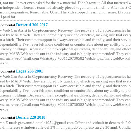
rt, not me. I never even asked for the raw material. Didn’t want it. All that mattered 
n independent forensic team had already pieced together the timeline. After that?
erson. Cooperative. Reasonable. Quiet. The kids stopped hearing nonsense. Divorce
I paid for.
comentat
Decretul 360 2017
 Web Can Assist in Cryptocurrency Recovery The recovery of cryptocurrencies ha
ized by MARV Web. They are incredibly quick and effective, making sure that ever
t a hitch. Their customer support is always accessible and friendly, and their servi
 dependability. I've never felt more confident or comfortable about my ability to pr
rrency holdings. Because of their exceptional quickness, dependability, and effect
covery, MARV Web stands out in the industry and is highly recommended! They can 
ess: marv.web@mail.com WhatsApp;+601126730582 Web;https://marvweb9.wixsi
-expe
comentat
Legea 266 2001
 Web Can Assist in Cryptocurrency Recovery The recovery of cryptocurrencies ha
ized by MARV Web. They are incredibly quick and effective, making sure that ever
t a hitch. Their customer support is always accessible and friendly, and their servi
 dependability. I've never felt more confident or comfortable about my ability to pr
rrency holdings. Because of their exceptional quickness, dependability, and effect
covery, MARV Web stands out in the industry and is highly recommended! They can 
ess: marv.web@mail.com WhatsApp;+601126730582 Web;https://marvweb9.wixsi
-expe
comentat
Decizia 220 2018
no E-mail: giovannidinatale1954@­gmail.­com Offerte individuali in denaro da 2.0
o di interesse è rimborsabile del 3% in un periodo compreso tra 2 e 30 anni. Condiz