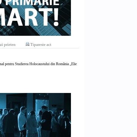
ui prieten
Tipareste act
ional pentru Studierea Holocaustului din România „Elie