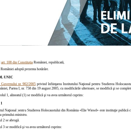
l
art. 108 din Constituţia
României, republicată,
României adoptă prezenta hotărâre.
L UNIC
 Guvernului nr. 902/2005
privind înfiinţarea Institutului Naţional pentru Studierea Holocaust
âniei, Partea I, nr. 758 din 19 august 2005, cu modificările ulterioare, se modifică şi se comp
colul 1,
alineatul (1)
se modifică şi va avea următorul cuprins:
 1
tutul Naţional pentru Studierea Holocaustului din România «Elie Wiesel» este instituţie publică c
a primului-ministru.
ul 2
se abrogă.
ul 3
se modifică şi va avea următorul cuprins: