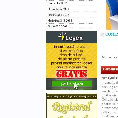
Protocol - 2007
Ordin 1255 2004
Decizia 501 2012
Hotărârea 348 2006
Ordin 336 2001
COMENT
Momentan n
Comentari
ANONIM a 
usually d
hacking and
worth it. L
victim, etc
CyberH4cks 
photos. A l
burner acco
cellphone 
intelligenc