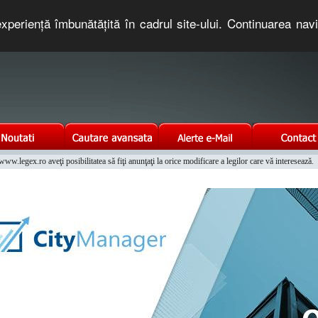
xperienţă îmbunătăţită în cadrul site-ului. Continuarea nav
e romaneasca. Un serviciu oferit gratuit de TNT COMPUTERS
w.legex.ro aveţi posibilitatea să fiţi anunţaţi la orice modificare a legilor care vă interesează.
Integrat al Parcului Auto