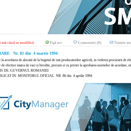
-mă când se modifică
Fişă act
Comentarii (0)
Trimite un
RE Nr. 81 din 4 martie 1994
e la acordarea de alocatii de la bugetul de stat producatorilor agricoli, in vederea procurarii de e
 de efective matca de vaci si bivolite, precum si cu privire la aprobarea normelor de acordare, utiliz
IS DE: GUVERNUL ROMANIEI
LICAT IN: MONITORUL OFICIAL NR. 86 din 4 aprilie 1994