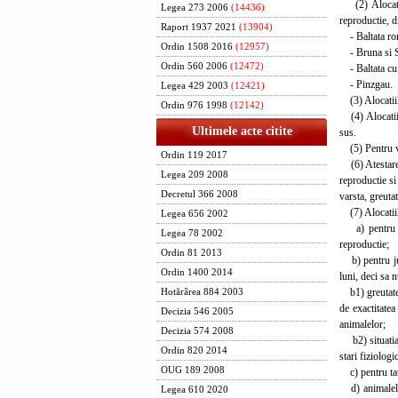
(2) Alocatiil
Legea 273 2006
(14436)
reproductie, d
Raport 1937 2021
(13904)
- Baltata ro
Ordin 1508 2016
(12957)
- Bruna si 
Ordin 560 2006
(12472)
- Baltata cu 
- Pinzgau.
Legea 429 2003
(12421)
(3) Alocatiile
Ordin 976 1998
(12142)
(4) Alocatiile
Ultimele acte citite
sus.
(5) Pentru vac
Ordin 119 2017
(6) Atestarea 
Legea 209 2008
reproductie si
Decretul 366 2008
varsta, greuta
(7) Alocatiil
Legea 656 2002
a) pentru va
Legea 78 2002
reproductie;
Ordin 81 2013
b) pentru juni
Ordin 1400 2014
luni, deci sa 
b1) greutatea 
Hotărârea 884 2003
de exactitatea
Decizia 546 2005
animalelor;
Decizia 574 2008
b2) situatia d
Ordin 820 2014
stari fiziologi
OUG 189 2008
c) pentru tau
d) animalele t
Legea 610 2020