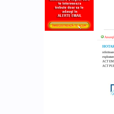
Anunţă
HOTARA
referitoar
exploatare
ACT EM
ACT PUB