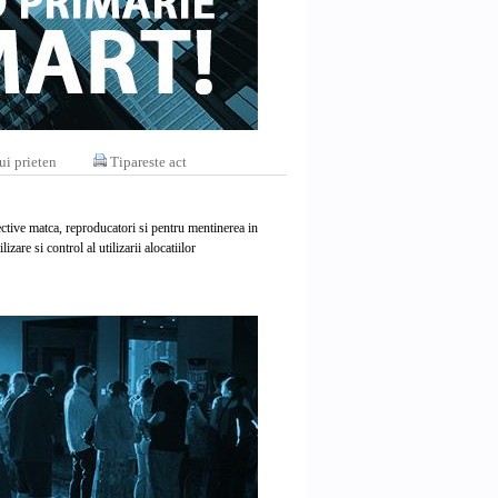
ui prieten
Tipareste act
fective matca, reproducatori si pentru mentinerea in
are si control al utilizarii alocatiilor