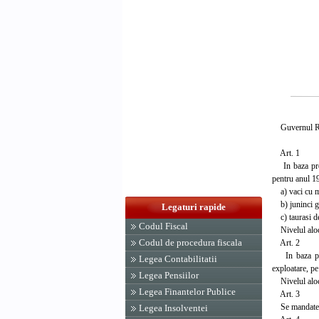
Guvernul Rom
Art. 1
In baza preved
pentru anul 19
a) vaci cu ma
b) juninci ge
Legaturi rapide
c) taurasi de 
Codul Fiscal
Nivelul alocat
Codul de procedura fiscala
Art. 2
In baza preve
Legea Contabilitatii
exploatare, pe
Legea Pensiilor
Nivelul alocat
Legea Finantelor Publice
Art. 3
Se mandateaza 
Legea Insolventei