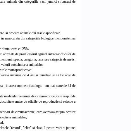
ura animale din categoriile vaci, juninci si taurasi de
are isi procura animale din rasele specificate.
 in rasa curata din categoriile biologice mentionate mai
 se diminueaza cu 25% .
i adresate de producatorul agricol interesat oficiilor de
 mentiuni: specia, categoria, rasa sau categoria de metis,
a valorii zootehnice a animalelor.
sirile morfoproductive:
arsta maxima de 4 ani si jumatate si sa fie apte de
rsta - in acest moment fiziologic - nu mai mare de 31 de
enta medicului veterinar de circumscriptie, care raspunde
ductivitate emise de oficiile de reproductie si selectie a
terinari de circumscriptie, care avizeaza asupra acestor
selectie a animalelor;
ni;
lasele "record", "elita" si clasa I, pentru vaci si juninci