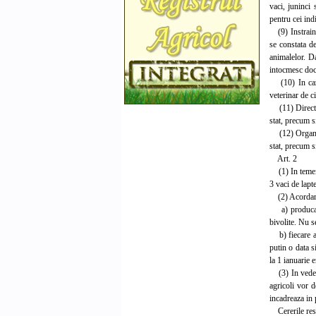
vaci, juninci 
pentru cei ind
(9) Instrainar
se constata de
animalelor. Da
intocmesc docu
(10) In cazul
veterinar de c
(11) Directiil
stat, precum s
(12) Organele 
stat, precum s
Art. 2
(1) In temeiul
3 vaci de lapt
(2) Acordarea
a) producator
bivolite. Nu s
b) fiecare ani
putin o data s
la 1 ianuarie 
(3) In vederea
agricoli vor d
incadreaza in 
Cererile respe