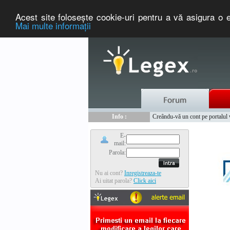
Acest site foloseşte cookie-uri pentru a vă asigura o e
Mai multe informaţii
Nou :
Legex.ro - portal de legislati
Info :
Creându-vă un cont pe portalul ww
Info :
www.tntauto.ro - Managementul 
E-
mail:
Parola:
Nu ai cont?
Inregistreaza-te
Ai uitat parola?
Click aici