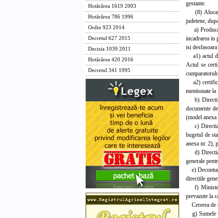
gestante.
Hotărârea 1619 2003
(8) Alocatiil
Hotărârea 786 1996
judetene, dup
Ordin 923 2014
a) Producatori
incadrarea in 
Decretul 627 2015
isi desfasoara 
Decizia 1039 2011
a1) actul de v
Hotărârea 420 2016
Actul se certi
Decretul 341 1995
cumparatorului
a2) certificat
mentionate la l
b) Directiile
documente de m
(model anexa n
c) Directia ge
bugetul de sta
anexa nr. 2), p
d) Directia ge
generale pentru
e) Deconturile
directiile gen
f) Ministerul 
prevazute la c
Cererea de des
g) Sumele vira