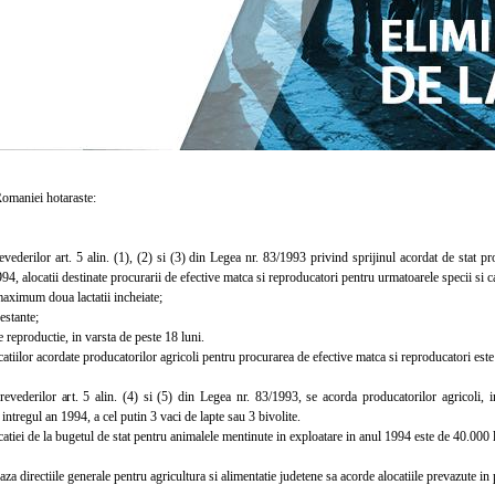
aniei hotaraste:
erilor art. 5 alin. (1), (2) si (3) din Legea nr. 83/1993 privind sprijinul acordat de stat pro
94, alocatii destinate procurarii de efective matca si reproducatori pentru urmatoarele specii si c
ximum doua lactatii incheiate;
stante;
reproductie, in varsta de peste 18 luni.
iilor acordate producatorilor agricoli pentru procurarea de efective matca si reproducatori este 
derilor art. 5 alin. (4) si (5) din Legea nr. 83/1993, se acorda producatorilor agricoli, in
 intregul an 1994, a cel putin 3 vaci de lapte sau 3 bivolite.
iei de la bugetul de stat pentru animalele mentinute in exploatare in anul 1994 este de 40.000 l
directiile generale pentru agricultura si alimentatie judetene sa acorde alocatiile prevazute in 