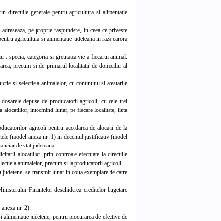
 directiile generale pentru agricultura si alimentatie
t adreseaza, pe proprie raspundere, in ceea ce priveste
pentru agricultura si alimentatie judeteana in raza carora
: specia, categoria si greutatea vie a fiecarui animal.
area, precum si de primarul localitatii de domiciliu al
tie si selectie a animalelor, cu continutul si atestarile
 dosarele depuse de producatorii agricoli, cu cele trei
alocatiilor, intocmind lunar, pe fiecare localitate, lista
oducatorilor agricoli pentru acordarea de alocatii de la
stele (model anexa nr. 1) in decontul justificativ (model
nanciar de stat judeteana.
tarii alocatiilor, prin controale efectuate la directiile
selectie a animalelor, precum si la producatorii agricoli.
tat judetene, se transmit lunar in doua exemplare de catre
Ministerului Finantelor deschiderea creditelor bugetare
 anexa nr. 2).
i alimentatie judetene, pentru procurarea de efective de