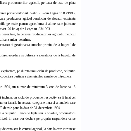
direct producatorilor agricoli, pe baza de liste de plata
area prevederilor art. 5 alin. (3) din Legea nr. 83/1993,
ecare producator agricol beneficiar de alocatii, existenta
iile generale pentru agricultura si alimentatie judetene
art. 20 lit. a) din Legea nr. 83/1993.
necesitate, la cererea producatorilor agricoli, medicul
ficat sanitar-veterinar.
astrarea si gestionarea sumelor primite de la bugetul de
re, acordare si utilizare a alocatiilor de la bugetul de
 exploatare, pe durata unui ciclu de productie, cel putin
operirea partiala a cheltuielilor anuale de intretinere.
mbrie 1994, un numar de minimum 3 vaci de lapte sau 3
incheiat un ciclu de productie, respectiv sa fi fatat cel
erior fatarii. In aceasta categorie intra si animalele care
270 de zile pana la data de 31 decembrie 1994.
 a cel putin 3 vaci de lapte sau 3 bivolite, producatorii
agricol, in care vor declara pe propria raspundere ca se
udeteana sau la centrul agricol, la data la care intrunesc