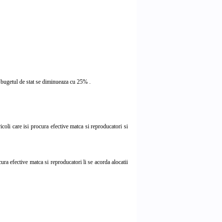
a bugetul de stat se diminueaza cu 25% .
gricoli care isi procura efective matca si reproducatori si
ura efective matca si reproducatori li se acorda alocatii