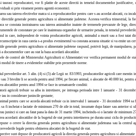
si taurasi reproducatori, vor fi platite de aceste directii in temeiul documentelor justificative, 
ividuali si prin virament pentru agentii economici.
ea sau taierea efectivelor matca si a reproducatorilor pentru care s-au acordat alocatii, cu incalc
 directiile generale pentru agricultura si alimentatie judetene. Acestea verifica trimestrial, la fi
ca se constata instrainarea sau taierea animalelor inainte de termenele prevazute de lege, direct
mentele de constatare pe care le inainteaza organelor de urmarire penala, in temeiul prevederilor 
 in care, independent de vointa producatorilor agricoli, animalul a murit sau a fost taiat din 
ircumscriptie in raza careia s-a produs evenimentul va constata aceasta situatie si va emite un certi
e generale pentru agricultura si alimentatie judetene raspund, potrivit legii, de manipularea, p
i a documentelor care au stat la baza acordarii alocatiilor.
de control ale Ministerului Agriculturii si Alimentatiei vor verifica permanent modul de stabili
i modul de tinere a evidentelor stabilite prin prezentele norme.
 prevederilor art. 5 alin. (4) si (5) ale Legii nr. 83/1993, producatorilor agricoli care mentin in
e sau 3 bivolite li se acorda pentru anul 1994, pe fiecare animal, o alocatie de 40.000 lei, pentru ac
 alocatiilor pentru anul 1994 se face in urmatoarele conditii:
ii agricoli trebuie sa aiba in intretinere, pe intreaga perioada intre 1 ianuarie - 31 dece
e iau in considerare junincile gestante;
mal pentru care se acorda alocatii trebuie ca in intervalul 1 ianuarie - 31 decembrie 1994 sa fi 
i sa fi incheiat o lactatie de minimum 270 de zile in total, insumate dupa fatare sau anterior si ult
erau juninci si care au fatat pana la data de 31 martie 1994, incheindu-si o lactatie de minimum 
 acordarii alocatiilor de la bugetul de stat pentru intretinerea pe durata unui ciclu de productie
epune o cerere la directia generala pentru agricultura si alimentatie judeteana sau la centrul 
prevederile legale pentru obtinerea alocatiei de la bugetul de stat.
ctive sunt depuse de producatorii agricoli la directia generala pentru agricultura si alimentatie j