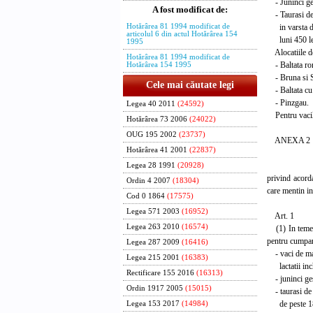
- Juninci ge
A fost modificat de:
- Taurasi de
in varsta de
Hotărârea 81 1994 modificat de
articolul 6 din actul Hotărârea 154
luni 450 lei/
1995
Alocatiile de 
Hotărârea 81 1994 modificat de
- Baltata ro
Hotărârea 154 1995
- Bruna si 
Cele mai căutate legi
- Baltata cu 
- Pinzgau.
Legea 40 2011
(24592)
Pentru vacile 
Hotărârea 73 2006
(24022)
OUG 195 2002
(23737)
ANEXA 2
Hotărârea 41 2001
(22837)
NO
Legea 28 1991
(20928)
privind acorda
Ordin 4 2007
(18304)
care mentin in
Cod 0 1864
(17575)
Legea 571 2003
(16952)
Art. 1
Legea 263 2010
(16574)
(1) In temeiul
pentru cumpara
Legea 287 2009
(16416)
- vaci de m
Legea 215 2001
(16383)
lactatii inch
Rectificare 155 2016
(16313)
- juninci ge
Ordin 1917 2005
(15015)
- taurasi de 
de peste 18 
Legea 153 2017
(14984)