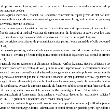
e pentru producatorii agricoli care isi procura efective matca si reproducatori se acorda prin
a urmatorul procedeu:
i agricoli individuali, asociati, sau societatile comerciale cu capital privat, de stat sau mix
prevederile legale si ale normelor metodologice, o cerere centrului agricol sau directiei generale 
activitatea, anexind la aceasta:
anzare-cumparare incheiat cu furnizorul de efective matca si reproducatori, in care se inscriu 
fica de primarul si medicul veterinar de circumscriptie din localitatea in care a avut loc vanz
, cu mentiunea expresa ca animalele respective au fost inscrise in Registrul agricol;
ul de origine si certificatul de productivitate emise pentru fiecare animal de oficiile de reproduc
it. a1).
 generale pentru agricultura si alimentatie judetene, direct sau prin centrul agricol, verifica
ai sus, si certifica pe fiecare indeplinirea tuturor conditiilor legale care dau dreptul la primirea 
r. 1).
nerala pentru agricultura si alimentatie judeteana verifica legalitatea fiecarei solicitari a pr
t pentru procurarea de efective de vaci, juninci si taurasi reproducatori si centralizeaza lunar li
e care il prezinta spre verificare si avizare directiei generale a finantelor publice si controlului fi
nerala a finantelor publice si controlului financiar de stat judeteana verifica legalitatea solici
 agricultura si alimentatie judetene, la directiile sanitar-veterinare, la oficiile de reproductie si 
 justificative, avizate de directiile generale ale finantelor publice si controlului financiar de s
erale pentru agricultura si alimentatie judetene la Ministerul Agriculturii si Alimentatiei.
Agriculturii si Alimentatiei, dupa analiza si verificarea deconturilor justificative, solicita 
ap. 76.1. "Agricultura, silvicultura, ape si mediu inconjurator".
chidere a creditelor bugetare va fi insotita de un exemplar din deconturile justificative (model
te de Ministerul Agriculturii si Alimentatiei in contul directiilor generale pentru agricultura s