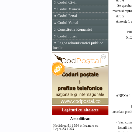
Art. 4
Codul Civil
Se aproba Norm
Codul Muncii
matca si repro
Codul Penal
Art. 5
Anexele 1 si 
Codul Vamal
Constitutia Romaniei
PRIM-M
Codul rutier
NICOLA
Legea administratiei publice
locale
Contra
Ministru
si alim
Ioan 
Ministr
ministru
Florin
ANEXA 1
NIVELU
Legături cu alte acte
acordate produ
A modificat:
- Vaci cu m
Hotărârea 81 1994 in legatura cu
lactatii inc
Legea 83 1993