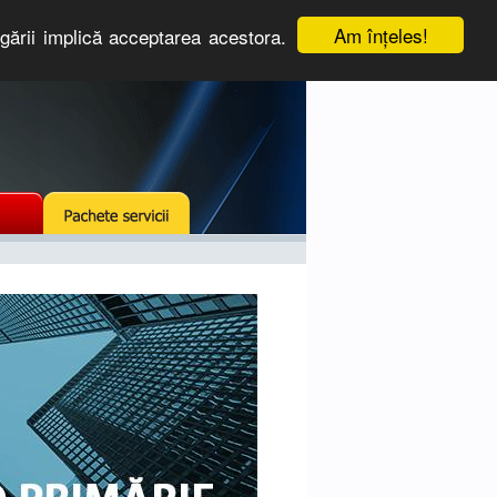
Am înţeles!
igării implică acceptarea acestora.