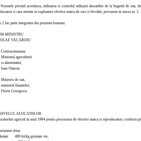
ele privind acordarea, utilizarea si controlul utilizarii alocatiilor de la bugetul de stat, des
ducatori si care mentin in exploatare efective matca de vaci si bivolite, prevazute in anexa nr. 2.
2 fac parte integranta din prezenta hotarare.
INISTRU
E VACAROIU
semneaza:
l agriculturii
entatiei,
Oancea
u de stat,
l finantelor,
 Georgescu
L ALOCATIILOR
catorilor agricoli in anul 1994 pentru procurarea de efective matca si reproducatori, conform p
aximum doua
heiate 400 lei/kg greutate vie;