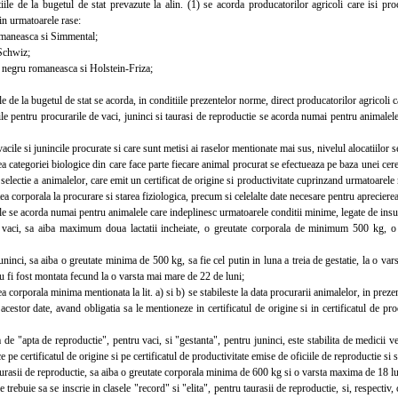
e de la bugetul de stat prevazute la alin. (1) se acorda producatorilor agricoli care isi proc
in urmatoarele rase:
maneasca si Simmental;
Schwiz;
negru romaneasca si Holstein-Friza;
 de la bugetul de stat se acorda, in conditiile prezentelor norme, direct producatorilor agricoli c
 pentru procurarile de vaci, juninci si taurasi de reproductie se acorda numai pentru animalele
ile si junincile procurate si care sunt metisi ai raselor mentionate mai sus, nivelul alocatiilor
categoriei biologice din care face parte fiecare animal procurat se efectueaza pe baza unei cerer
 selectie a animalelor, care emit un certificat de origine si productivitate cuprinzand urmatoarele
tea corporala la procurare si starea fiziologica, precum si celelalte date necesare pentru apreciere
e se acorda numai pentru animalele care indeplinesc urmatoarele conditii minime, legate de insu
ci, sa aiba maximum doua lactatii incheiate, o greutate corporala de minimum 500 kg, o v
nci, sa aiba o greutate minima de 500 kg, sa fie cel putin in luna a treia de gestatie, la o va
nu fi fost montata fecund la o varsta mai mare de 22 de luni;
corporala minima mentionata la lit. a) si b) se stabileste la data procurarii animalelor, in prez
 acestor date, avand obligatia sa le mentioneze in certificatul de origine si in certificatul de pro
e "apta de reproductie", pentru vaci, si "gestanta", pentru juninci, este stabilita de medicii ve
ce pe certificatul de origine si pe certificatul de productivitate emise de oficiile de reproductie si 
rasii de reproductie, sa aiba o greutate corporala minima de 600 kg si o varsta maxima de 18 lu
rebuie sa se inscrie in clasele "record" si "elita", pentru taurasii de reproductie, si, respectiv, c