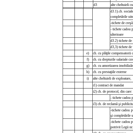
d3
alte cheltuieli c
d3.1).ch. social
completările uite
-tichete de creşă
- tichete cadou 
ulterioare
d3.2) tichete de
d3,3) tichete de
e)
ch. cu plăţile compensatorii 
f)
ch. cu drepturile salariale cu
g)
ch. cu amortizarea imobilizăr
h)
ch. cu prestaţiile externe
i)
alte cheltuieli de exploatare,
i1) contract de mandat
i2) ch. de protocol, din care:
- tichete cadou 
i3) ch. de reclamă şi publicita
-tichete cadou p
şi completările u
-tichete cadou p
potrivit Legii n