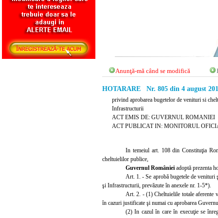
Anunţă-mă când se modifică
HOTARARE Nr. 805 din 4 august 20
privind aprobarea bugetelor de venituri si chelt
Infrastructurii
ACT EMIS DE: GUVERNUL ROMANIEI
ACT PUBLICAT IN: MONITORUL OFICIAL 
In temeiul art. 108 din Constituţia Ro
cheltuielilor publice,
Guvernul României
adoptă prezenta ho
Art. 1. - Se aprobă bugetele de venituri 
şi Infrastructurii, prevăzute în anexele nr. 1-5*).
Art. 2. - (1) Cheltuielile totale aferente 
în cazuri justificate şi numai cu aprobarea Guvernul
(2) In cazul în care în execuţie se înreg