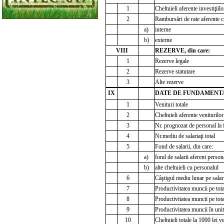
1
Cheltuieli aferente investiţiilo
2
Rambursări de rate aferente cr
a)
interne
b)
externe
VIII
REZERVE, din care:
1
Rezerve legale
2
Rezerve statutare
3
Alte rezerve
IX
DATE DE FUNDAMENT
1
Venituri totale
2
Cheltuieli aferente veniturilor
3
Nr. prognozat de personal la 
4
Nr.mediu de salariaţi total
5
Fond de salarii, din care:
a)
fond de salarii aferent perso
b)
alte cheltuieli cu personalul
6
Câştigul mediu lunar pe salari
7
Productivitatea muncii pe tota
8
Productivitatea muncii pe tot
9
Productivitatea muncii în unit
10
Cheltuieli totale la 1000 lei v