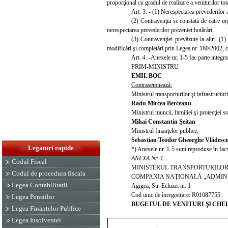
proporţional cu gradul de realizare a veniturilor tot
Art. 3. - (1) Nerespectarea prevederilor a
(2) Contravenţia se constată de către or
nerespectarea prevederilor prezentei hotărâri.
(3) Contravenţiei prevăzute la alin. (1)
modificări şi completări prin Legea nr. 180/2002, cu
Art. 4. -Anexele nr. 1-5 fac parte integra
PRIM-MINISTRU
EMIL BOC
Contrasemnează:
Ministrul transporturilor şi infrastructuri
Radu Mircea Berceanu
Ministrul muncii, familiei şi protecţiei so
Mihai Constantin Şeitan
Ministrul finanţelor publice,
Sebastian Teodor Gheorghe Vlădesc
Legaturi rapide
*) Anexele nr. 1-5 sunt reproduse în facs
ANEXA Nr. 1
Codul Fiscal
MINISTERUL TRANSPORTURILOR 
Codul de procedura fiscala
COMPANIA NAŢIONALĂ „ADMINIS
Legea Contabilitatii
Agigea, Str. Ecluzei nr. 1
Cod unic de înregistrare: R01087755
Legea Pensiilor
BUGETUL DE VENITURI Şl CHEL
Legea Finantelor Publice
mi
Legea Insolventei