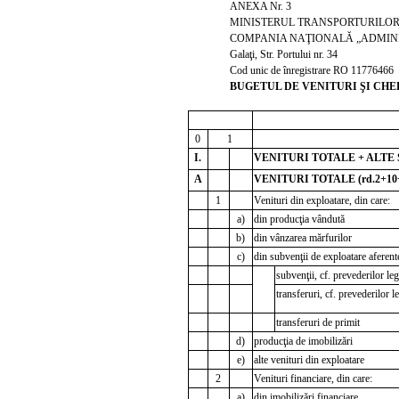
ANEXA Nr. 3
MINISTERUL TRANSPORTURILOR 
COMPANIA NAŢIONALĂ „ADMINIS
Galaţi, Str. Portului nr. 34
Cod unic de înregistrare RO 11776466
BUGETUL DE VENITURI ŞI CHEL
mi
0
1
I.
VENITURI TOTALE + ALTE S
A
VENITURI TOTALE (rd.2+10
1
Venituri din exploatare, din care:
a)
din producţia vândută
b)
din vânzarea mărfurilor
c)
din subvenţii de exploatare aferente
subvenţii, cf. prevederilor le
transferuri, cf. prevederilor 
transferuri de primit
d)
producţia de imobilizări
e)
alte venituri din exploatare
2
Venituri financiare, din care:
a)
din imobilizări financiare