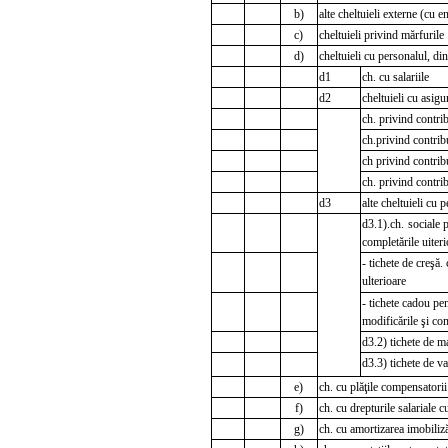
b)
alte cheltuieli externe (cu e
c)
cheltuieli privind mărfurile
d)
cheltuieli cu personalul, din
d1
ch. cu salariile
d2
cheltuieli cu asigur
ch. privind contrib
ch.privind contribu
ch privind contribu
ch. privind contrib
d3
alte cheltuieli cu 
d3.1).ch. sociale 
completările uiteri
- tichete de creşă.
ulterioare
- tichete cadou pen
modificările şi com
d3.2) tichete de m
d3.3) tichete de v
e)
ch. cu plăţile compensatorii
f)
ch. cu drepturile salariale 
g)
ch. cu amortizarea imobiliză