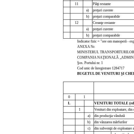
11
Plăţi restante
a)
preţuri curente
b)
preţuri comparabile
12
Creanţe restante
a)
preţuri curente
b)
preţuri comparabile
Indicator fizic = "ore om manoperă - ex
ANEXA Nr.
MINISTERUL TRANSPORTURILOR 
COMPANIA NAŢIONALĂ „ADMINIS
Şos. Portului nr. 1
Cod unic de înregistrare 1284717
BUGETUL DE VENITURI ŞI CHEL
mi
0
1
I.
VENITURI TOTALE (rd.
1
Venituri din exploatare, din 
a)
din producţia vândută
b)
din vânzarea mărfurilor
c)
din subvenţii de exploatare af