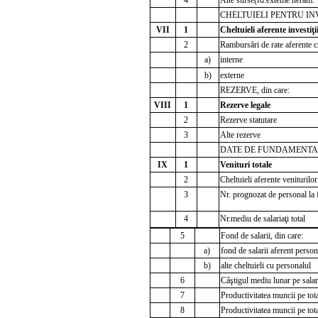
CHELTUIELI PENTRU INVES
VII
1
Cheltuieli aferente investiţii
2
Rambursări de rate aferente cr
a)
interne
b)
externe
REZERVE, din care:
VIII
1
Rezerve legale
2
Rezerve statutare
3
Alte rezerve
DATE DE FUNDAMENTA
IX
1
Venituri totale
2
Cheltuieli aferente veniturilor
3
Nr. prognozat de personal la 
4
Nr.mediu de salariaţi total
5
Fond de salarii, din care:
a)
fond de salarii aferent person
b)
alte cheltuieli cu personalul
6
Câştigul mediu lunar pe salar
7
Productivitatea muncii pe tot
8
Productivitatea muncii pe tot