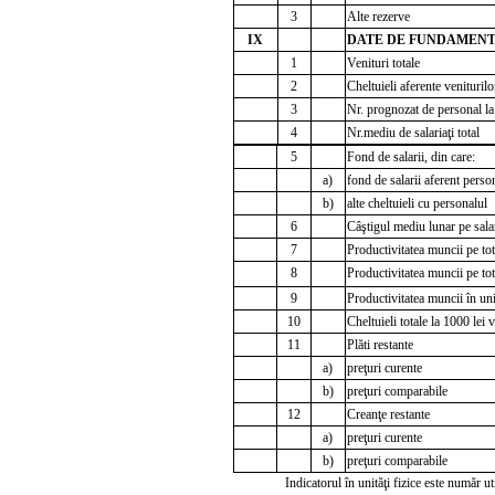
3
Alte rezerve
IX
DATE DE FUNDAMEN
1
Venituri totale
2
Cheltuieli aferente veniturilo
3
Nr. prognozat de personal la 
4
Nr.mediu de salariaţi total
5
Fond de salarii, din care:
a)
fond de salarii aferent pers
b)
alte cheltuieli cu personalul
6
Câştigul mediu lunar pe salar
7
Productivitatea muncii pe tot
8
Productivitatea muncii pe to
9
Productivitatea muncii în unit
10
Cheltuieli totale la 1000 lei 
11
Plăti restante
a)
preţuri curente
b)
preţuri comparabile
12
Creanţe restante
a)
preţuri curente
b)
preţuri comparabile
Indicatorul în unităţi fizice este număr ut