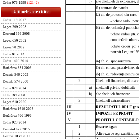
i)
alte cheltuieli de exploatare, d
Ordin 976 1998
(12142)
i1) contract de mandat
Ultimele acte citite
i2) ch. de protocol, din care:
Ordin 119 2017
- tichete cadou potr
Legea 209 2008
i3) ch. de reclamă şi publicitat
tichete cadou ptr. c
Decretul 366 2008
completările ulterio
Legea 656 2002
tichete cadou ptr.
Legea 78 2002
potrivit Legii nr.19
Ordin 81 2013
i4) ch. cu sponsorizarea
Ordin 1400 2014
i5) ch. cu taxa pt.activitatea 
Hotărârea 884 2003
i6) ch. cu redevenţa pentru c
Decizia 546 2005
2
Cheltuieli financiare, din care
Decizia 574 2008
a)
cheltuieli privind dobânzile
Ordin 820 2014
b)
alte cheltuieli financiare
OUG 189 2008
3
Cheltuieli extraordinare
Legea 610 2020
III
REZULTATUL BRUT (profi
Hotărârea 1619 2003
IV
IMPOZIT PE PROFIT
Hotărârea 786 1996
V
PROFITUL CONTABIL RĂ
Ordin 923 2014
1
Rezerve legale
Decretul 627 2015
2
Alte rezerve reprezentând faci
Decizia 1039 2011