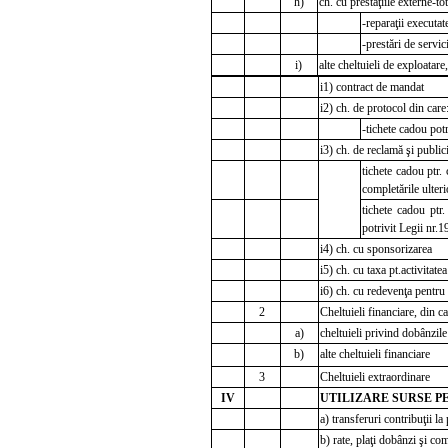
h)
ch. cu prestaţiile externe-tot
-reparaţii executate
-prestări de servic
i)
alte cheltuieli de exploatare
i1) contract de mandat
i2) ch. de protocol din care
-tichete cadou potr
i3) ch. de reclamă şi publici
tichete cadou ptr. 
completările ulteri
tichete cadou ptr
potrivit Legii nr.1
i4) ch. cu sponsorizarea
i5) ch. cu taxa pt.activitat
i6) ch. cu redevenţa pentru
2
Cheltuieli financiare, din ca
a)
cheltuieli privind dobânzile
b)
alte cheltuieli financiare
3
Cheltuieli extraordinare
IV
UTILIZARE SURSE PE
a) transferuri contribuţii l
b) rate, plaţi dobânzi şi co