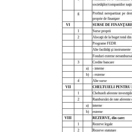
societăţilor/companiilor naţio
g
Profitul nerepartizat pe des
proprie de finanţare
VI
SURSE DE FINANŢARE A
1
Surse proprii
2
Alocaţii de la buget total din
Programe FEDR
Alte facilităţi şi instrumente
Fonduri externe neramburs
3
Credite bancare
a)
- interne
b)
- externe
4
Alte surse
VII
CHELTUIELI PENTRU IN
1
Cheltuieli aferente investiţiil
2
Rambursări de rate aferente c
a)
interne
b)
externe
VIII
REZERVE, din care:
1
Rezerve legale
2
Rezerve statutare