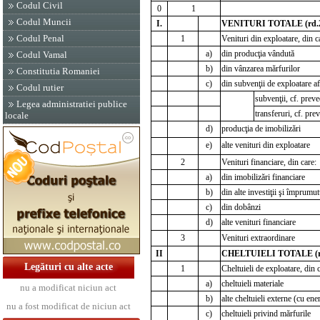
Codul Civil
0
1
Codul Muncii
I.
VENITURI TOTALE (rd.2
Codul Penal
1
Venituri din exploatare, din c
a)
din producţia vândută
Codul Vamal
b)
din vânzarea mărfurilor
Constitutia Romaniei
c)
din subvenţii de exploatare afe
Codul rutier
subvenţii, cf. preve
Legea administratiei publice
transferuri, cf. pre
locale
d)
producţia de imobilizări
e)
alte venituri din exploatare
2
Venituri financiare, din care:
a)
din imobilizări financiare
b)
din alte investiţii şi împrumut
c)
din dobânzi
d)
alte venituri financiare
3
Venituri extraordinare
II
CHELTUIELI TOTALE (r
Legături cu alte acte
1
Cheltuieli de exploatare, din 
a)
cheltuieli materiale
nu a modificat niciun act
b)
alte cheltuieli externe (cu ene
nu a fost modificat de niciun act
c)
cheltuieli privind mărfurile