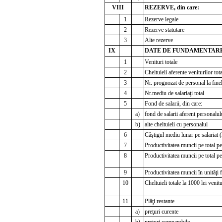
VIII
REZERVE, din care:
1
Rezerve legale
2
Rezerve statutare
3
Alte rezerve
IX
DATE DE FUNDAMENTAR
1
Venituri totale
2
Cheltuieli aferente veniturilor tot
3
Nr. prognozat de personal la fine
4
Nr.mediu de salariaţi total
5
Fond de salarii, din care:
a)
fond de salarii aferent personalul
b)
alte cheltuieli cu personalul
6
Câştigul mediu lunar pe salariat (
7
Productivitatea muncii pe total p
8
Productivitatea muncii pe total p
9
Productivitatea muncii în unităţi 
10
Cheltuieli totale la 1000 lei venit
11
Plăţi restante
a)
preţuri curente
b)
preţuri comparabile