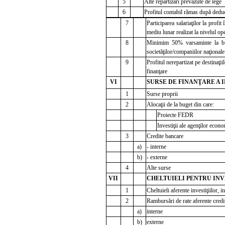
5
Alte repartizări prevăzute de lege
6
Profitul contabil rămas după dedu
7
Participarea salariaţilor la profi
mediu lunar realizat la nivelul op
8
Minimim 50% varsaminte la bug
societăţilor/companiilor naţionale 
9
Profitul nerepartizat pe destinaţii
finanţare
VI
SURSE DE FINANŢARE A IN
1
Surse proprii
2
Alocaţii de la buget din care:
Proiecte FEDR
Investiţii ale agenţilor econo
3
Credite bancare
a)
- interne
b)
- externe
4
Alte surse
VII
CHELTUIELI PENTRU INVEST
1
Cheltuieli aferente investiţiilor, i
2
Rambursări de rate aferente credit
a)
interne
b)
externe