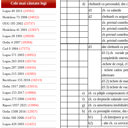
Cele mai căutate legi
d)
cheltuieli cu personalul, din c
d1
ch. cu salariile
Legea 40 2011
(24592)
d2
cheltuieli cu asigură
Hotărârea 73 2006
(24022)
ch. privind contribu
OUG 195 2002
(23737)
ch. privind contribu
Hotărârea 41 2001
(22837)
ch privind contribuţ
Legea 28 1991
(20928)
ch. privind contribu
Ordin 4 2007
(18304)
d3
alte cheltuieli cu pe
Cod 0 1864
(17575)
d3.1).ch. sociale p
Legea 571 2003
(16952)
completările uiterio
Legea 263 2010
(16574)
-tichete de creşă, c
Legea 287 2009
(16416)
- tichete cadou pen
Legea 215 2001
(16383)
ulterioare
Rectificare 155 2016
(16313)
d3.2) tichete de ma
Ordin 1917 2005
(15015)
d3.3) tichete de vac
e)
ch. cu plăţile compensatorii c
Legea 153 2017
(14984)
f)
ch. cu drepturile salariale cuv
Legea 273 2006
(14436)
g)
ch. cu amortizarea imobilizări
Raport 1937 2021
(13904)
h)
ch. cu prestaţiile externe, din 
Ordin 1508 2016
(12957)
h1)
- ch.întreţinere şi re
Ordin 560 2006
(12472)
h2)
- alte ch. cu servicii
Legea 429 2003
(12421)