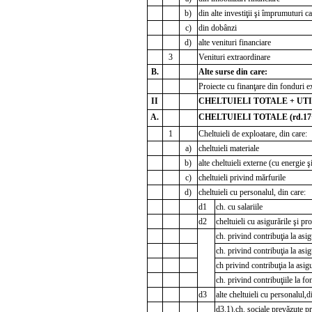
b)
din alte investiţii şi împrumuturi ca
c)
din dobânzi
d)
alte venituri financiare
3
Venituri extraordinare
B.
Alte surse din care:
Proiecte cu finanţare din fonduri
II
CHELTUIELI TOTALE + UT
A.
CHELTUIELI TOTALE (rd.17
1
Cheltuieli de exploatare, din care:
a)
cheltuieli materiale
b)
alte cheltuieli externe (cu energie ş
c)
cheltuieli privind mărfurile
d)
cheltuieli cu personalul, din care:
d1
ch. cu salariile
d2
cheltuieli cu asigurările şi pro
ch. privind contribuţia la asig
ch. privind contribuţia la asi
ch privind contribuţia la asig
ch. privind contribuţiile la fo
d3
alte cheltuieli cu personalul,d
d3.1).ch. sociale prevăzute p