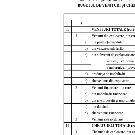
BUGETUL DE VENITURI ŞI CHEL
mi
0
1
I.
VENITURI TOTALE (rd.2
1
Venituri din exploatare, din car
a)
din producţia vândută
b)
din vânzarea mărfurilor
c)
din subvenţii de exploatare afer
subvenţii, cf. preved
transferuri, cf. prev
d)
producţia de imobilizări
e)
alte venituri din exploatare
2
Venituri financiare, din care:
a)
din imobilizări financiare
b)
din alte investiţii şi împrumutu
c)
din dobânzi
d)
alte venituri financiare
3
Venituri extraordinare
II
CHELTUIELI TOTALE (rd
1
Cheltuieli de exploatare, din ca