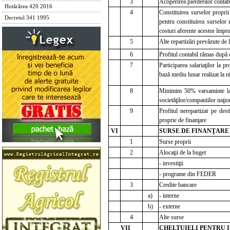
3
Acoperirea pierderilor contabi
Hotărârea 420 2016
4
Constituirea surselor propri
Decretul 341 1995
pentru constituirea surselor 
costuri aferente acestor împr
5
Alte repartizări prevăzute de 
6
Profitul contabil rămas după 
7
Participarea salariaţilor la p
bază mediu lunar realizat la n
8
Minimim 50% varsaminte la b
societăţilor/companiilor naţion
9
Profitul nerepartizat pe dest
proprie de finanţare
VI
SURSE DE FINANŢARE A 
1
Surse proprii
2
Alocaţii de la buget
- investiţii
- programe din FEDER
3
Credite bancare
a)
- interne
b)
- externe
4
Alte surse
VII
CHELTUIELI PENTRU INV