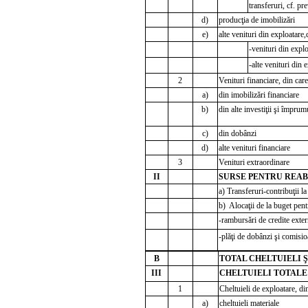
transferuri, cf. pr
d)
producţia de imobilizări
e)
alte venituri din exploatare,
-venituri din expl
-alte venituri din 
2
Venituri financiare, din care
a)
din imobilizări financiare
b)
din alte investiţii şi împrum
c)
din dobânzi
d)
alte venituri financiare
3
Venituri extraordinare
II
SURSE PENTRU REABIL
a) Transferuri-contribuţii l
b) Alocaţii de la buget pent
-rambursări de credite exte
-plăţi de dobânzi şi comisi
B
TOTAL CHELTUIELI Ş
III
CHELTUIELI TOTALE (
1
Cheltuieli de exploatare, di
a)
cheltuieli materiale