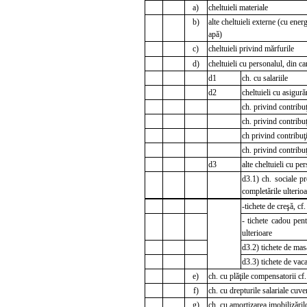
a)
cheltuieli materiale
b)
alte cheltuieli externe (cu energ
apă)
c)
cheltuieli privind mărfurile
d)
cheltuieli cu personalul, din ca
d1
ch. cu salariile
d2
cheltuieli cu asigurăr
ch. privind contribuţ
ch. privind contribuţ
ch privind contribuţi
ch. privind contribuţ
d3
alte cheltuieli cu pe
d3.1) ch. sociale p
completările ulterioa
-tichete de creşă, cf
- tichete cadou pent
ulterioare
d3.2) tichete de mas
d3.3) tichete de vac
e)
ch. cu plăţile compensatorii cf
f)
ch. cu drepturile salariale cuve
g)
ch. cu amortizarea imobilizăril