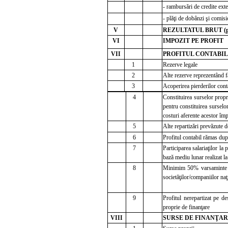
- rambursări de credite ext
- plăţi de dobânzi şi comis
V
REZULTATUL BRUT (pro
VI
IMPOZIT PE PROFIT
VII
PROFITUL CONTABIL 
1
Rezerve legale
2
Alte rezerve reprezentând fa
3
Acoperirea pierderilor cont
4
Constituirea surselor propr
pentru constituirea surselor
costuri aferente acestor îm
5
Alte repartizări prevăzute d
6
Profitul contabil rămas dup
7
Participarea salariaţilor la
bază mediu lunar realizat la
8
Minimim 50% varsaminte la
societăţilor/companiilor naţi
9
Profitul nerepartizat pe de
proprie de finanţare
VIII
SURSE DE FINANŢARE 