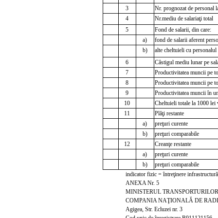
3
Nr. prognozat de personal la
4
Nr.mediu de salariaţi total
5
Fond de salarii, din care:
a)
fond de salarii aferent pers
b)
alte cheltuieli cu personalul
6
Câstigul mediu lunar pe sala
7
Productivitatea muncii pe to
8
Productivitatea muncii pe t
9
Productivitatea muncii în uni
10
Cheltuieli totale la 1000 lei
11
Plăţi restante
a)
preţuri curente
b)
preţuri comparabile
12
Creanţe restante
a)
preţuri curente
b)
preţuri comparabile
indicator fizic = întreţinere infrastructur
ANEXA Nr. 5
MINISTERUL TRANSPORTURILOR 
COMPANIA NAŢIONALĂ DE RADIO
Agigea, Str. Ecluzei nr. 3
Cod unic de înregistrare R011121156