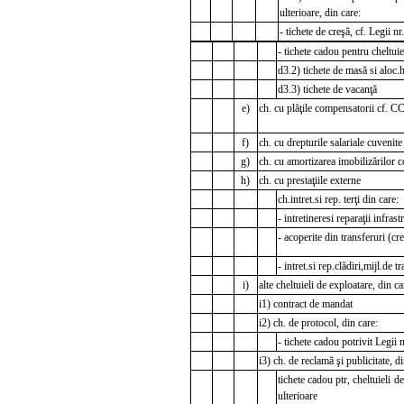
ulterioare, din care:
- tichete de creşă, cf. Legii n
- tichete cadou pentru cheltuie
d3.2) tichete de masă si aloc.
d3.3) tichete de vacanţă
e)
ch. cu plăţile compensatorii cf. CC
f)
ch. cu drepturile salariale cuvenite
g)
ch. cu amortizarea imobilizărilor 
h)
ch. cu prestaţiile externe
ch.intret.si rep. terţi din care:
- intretineresi reparaţii infras
- acoperite din transferuri (c
- intret.si rep.clădiri,mijl.de t
i)
alte cheltuieli de exploatare, din ca
i1) contract de mandat
i2) ch. de protocol, din care:
- tichete cadou potrivit Legii 
i3) ch. de reclamă şi publicitate, di
tichete cadou ptr, cheltuieli d
ulterioare