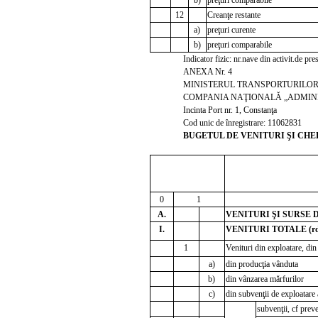
12
Creanţe restante
a)
preţuri curente
b)
preţuri comparabile
Indicator fizic: nr.nave din activit.de pres
ANEXA Nr. 4
MINISTERUL TRANSPORTURILOR 
COMPANIA NAŢIONALĂ „ADMINIS
Incinta Port nr. 1, Constanţa
Cod unic de înregistrare: 11062831
BUGETUL DE VENITURI ŞI CHEL
mi
0
1
A.
VENITURI ŞI SURSE DE
I.
VENITURI TOTALE (rd
1
Venituri din exploatare, din
a)
din producţia vânduta
b)
din vânzarea mărfurilor
c)
din subvenţii de exploatare a
subvenţii, cf preve