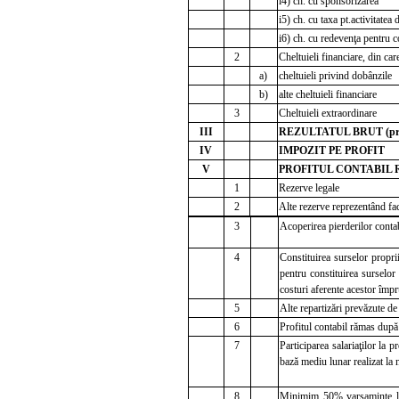
i4) ch. cu sponsorizarea
i5) ch. cu taxa pt.activitatea
i6) ch. cu redevenţa pentru 
2
Cheltuieli financiare, din car
a)
cheltuieli privind dobânzile
b)
alte cheltuieli financiare
3
Cheltuieli extraordinare
III
REZULTATUL BRUT (profi
IV
IMPOZIT PE PROFIT
V
PROFITUL CONTABIL R
1
Rezerve legale
2
Alte rezerve reprezentând faci
3
Acoperirea pierderilor contab
4
Constituirea surselor propri
pentru constituirea surselor 
costuri aferente acestor împ
5
Alte repartizări prevăzute de
6
Profitul contabil rămas după
7
Participarea salariaţilor la 
bază mediu lunar realizat la 
8
Minimim 50% varsaminte la 