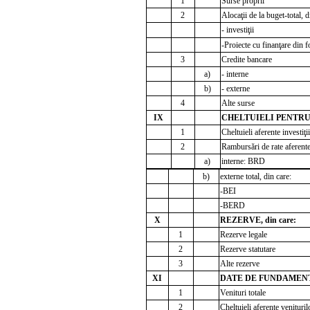
1
Surse proprii
2
Alocaţii de la buget-total, d
- investiţii
-Proiecte cu finanţare di
3
Credite bancare
a)
- interne
b)
- externe
4
Alte surse
IX
CHELTUIELI PENTRU I
1
Cheltuieli aferente investiţii
2
Rambursări de rate aferente c
a)
interne: BRD
b)
externe total, din care:
-BEI
-BERD
X
REZERVE, din care:
1
Rezerve legale
2
Rezerve statutare
3
Alte rezerve
XI
DATE DE FUNDAMEN
1
Venituri totale
2
Cheltuieli aferente venituril