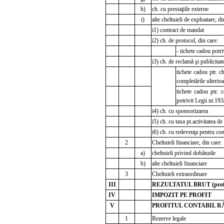
h)
ch. cu prestaţiile externe
i)
alte cheltuieli de exploatare, di
i1) contract de mandat
i2) ch. de protocol, din care:
- tichete cadou potri
i3) ch. de reclamă şi publicitate
tichete cadou ptr. c
completările ulterioa
tichete cadou ptr. 
potrivit Legii nr.193
i4) ch. cu sponsorizarea
i5) ch. cu taxa pt.activitatea d
i6) ch. cu redevenţa pentru co
2
Cheltuieli financiare, din care:
a)
cheltuieli privind dobânzile
b)
alte cheltuieli financiare
3
Cheltuieli extraordinare
III
REZULTATUL BRUT (profit
IV
IMPOZIT PE PROFIT
V
PROFITUL CONTABIL RĂ
1
Rezerve legale