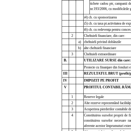
tichete cadou ptr, campanii de
nr.193/2006, cu modificările ş
i4) ch. cu sponsorizarea
i5) ch. cu taxa pt.activitatea de ex
i6) ch. cu redevenţa pentru conces
2
Cheltuieli financiare, din care:
a)
cheltuieli privind dobânzile
b)
alte cheltuieli financiare
3
Cheltuieli extraordinare
B.
UTILIZARE SURSE din care:
Proiecte cu finanţare din fonduri
III
REZULTATUL BRUT (profit/pi
IV
IMPOZIT PE PROFIT
V
PROFITUL CONTABIL RĂMAS
1
Rezerve legale
2
Alte rezerve reprezentând facilităţi
3
Acoperirea pierderilor contabile di
4
Constituirea surselor proprii de f
constituirea surselor necesare ra
aferente acestor împrumuturi exte