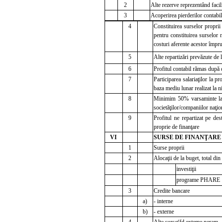
2
Alte rezerve reprezentând facili
3
Acoperirea pierderilor contabil
4
Constituirea surselor propri
pentru constituirea surselor n
costuri aferente acestor împr
5
Alte repartizări prevăzute de 
6
Profitul contabil rămas după 
7
Participarea salariaţilor la p
baza mediu lunar realizat la n
8
Minimim 50% varsaminte la b
societăţilor/companiilor naţion
9
Profitul ne repartizat pe dest
proprie de finanţare
VI
SURSE DE FINANŢARE A 
1
Surse proprii
2
Alocaţii de la buget, total din 
investiţii
programe PHARE
3
Credite bancare
a)
- interne
b)
- externe
4
Alte surse(fd.exteme neram.