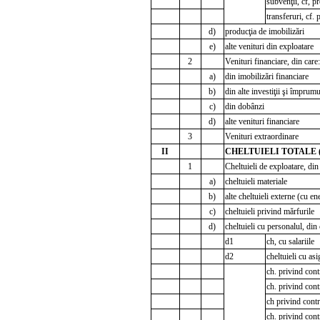
subvenţii, cf, p
transferuri, cf. 
d)
producţia de imobilizări
e)
alte venituri din exploatare
2
Venituri financiare, din care:
a)
din imobilizări financiare
b)
din alte investiţii şi împrumu
c)
din dobânzi
d)
alte venituri financiare
3
Venituri extraordinare
II
CHELTUIELI TOTALE (r
1
Cheltuieli de exploatare, din
a)
cheltuieli materiale
b)
alte cheltuieli externe (cu en
c)
cheltuieli privind mărfurile
d)
cheltuieli cu personalul, din 
d1
ch, cu salariile
d2
cheltuieli cu asi
ch. privind contr
ch. privind cont
ch privind contr
ch. privind contr