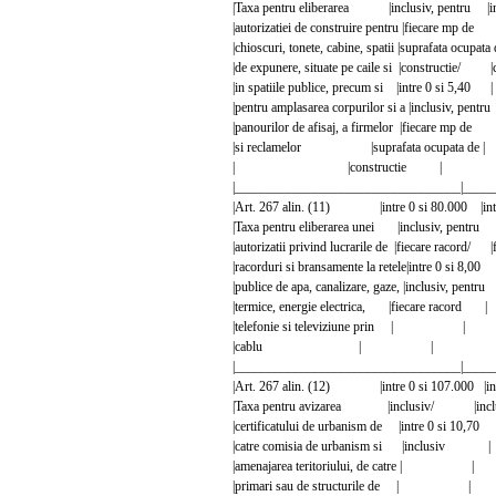
|Taxa pentru eliberarea |inclusiv, pentru |in
|autorizatiei de construire pentru |fiecare mp 
|chioscuri, tonete, cabine, spatii |suprafata ocupata
|de expunere, situate pe caile si |constructie
|in spatiile publice, precum si |intre 0 
|pentru amplasarea corpurilor si a |inclus
|panourilor de afisaj, a firmelor |fieca
|si reclamelor |suprafata ocupat
| |constructie |
|__________________________________|_____
|Art. 267 alin. (11) |intre 0 si 80.000 |i
|Taxa pentru eliberarea unei |inclusiv, pentru 
|autorizatii privind lucrarile de |fiecare racord/
|racorduri si bransamente la retele|intre 
|publice de apa, canalizare, gaze, |inclus
|termice, energie electrica, |fiecare 
|telefonie si televiziune prin 
|cablu | | 
|__________________________________|_____
|Art. 267 alin. (12) |intre 0 si 107.000 |i
|Taxa pentru avizarea |inclusiv/ |i
|certificatului de urbanism de |intre 0 
|catre comisia de urbanism si |inc
|amenajarea teritoriului, de catr
|primari sau de structurile de