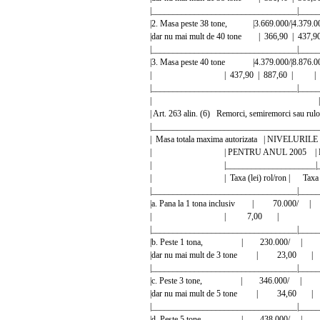
|__________________________________|_____
|2. Masa peste 38 tone, |3.669.000/|4.379.
|dar nu mai mult de 40 tone | 366,90 |
|__________________________________|_____
|3. Masa peste 40 tone |4.379.000/|8.876.0
| | 437,90 | 887,60 | 
|__________________________________|_____
| |
| Art. 263 alin. (6) Remorci, semiremor
|_______________________________________
| Masa totala maxima autorizata | NIVELUR
| | PENTRU ANUL 2005 | PENT
| |_____________________|_____
| | Taxa (lei) rol/ron | Taxa (l
|__________________________________|_____
|a. Pana la 1 tona inclusiv | 70.0
| | 7,00 | 
|__________________________________|_____
|b. Peste 1 tona, | 230.000/ 
|dar nu mai mult de 3 tone | 2
|__________________________________|_____
|c. Peste 3 tone, | 346.000/ 
|dar nu mai mult de 5 tone | 3
|__________________________________|_____
|d. Peste 5 tone | 438.000/ 