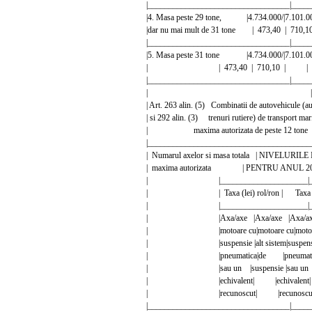
|__________________________________|_____
|4. Masa peste 29 tone, |4.734.000/|7.101.0
|dar nu mai mult de 31 tone | 473,40 |
|__________________________________|_____
|5. Masa peste 31 tone |4.734.000/|7.101.0
| | 473,40 | 710,10 | 
|__________________________________|_____
| |
| Art. 263 alin. (5) Combinatii de autovehicule (aut
| si 292 alin. (3) trenuri rutiere) de transport m
| maxima autorizata de peste 1
|_______________________________________
| Numarul axelor si masa totala | NIVEL
| maxima autorizata | PENTRU ANUL 2
| |_____________________|_____
| | Taxa (lei) rol/ron | Taxa (l
| |_____________________|_____
| |Axa/axe |Axa/axe |Axa/axe |
| |motoare cu|motoare cu|motoare c
| |suspensie |alt sistem|suspensie |a
| |pneumatica|de |pneumatic
| |sau un |suspensie |sau un |su
| |echivalent| |echivalen
| |recunoscut| |recunoscu
|__________________________________|_____