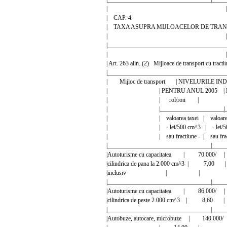
| |
| CAP. 4 
| TAXA ASUPRA MIJLOACELO
| |
|_______________________________________
| |
| Art. 263 alin. (2) Mijloace de transport cu 
|_______________________________________
| Mijloc de transport | NIVELURILE IN
| | PENTRU ANUL 2005 | PENT
| | rol/ron | 
| |_____________________|_____
| | valoarea taxei | valoarea t
| | - lei/500 cm^3 | - lei/500
| | sau fractiune - | sau fractiu
|__________________________________|_____
|Autoturisme cu capacitatea | 70.
|cilindrica de pana la 2.000 cm^3 
|inclusiv | | 
|__________________________________|_____
|Autoturisme cu capacitatea | 86.
|cilindrica de peste 2.000 cm^3 |
|__________________________________|_____
|Autobuze, autocare, microbuze | 14