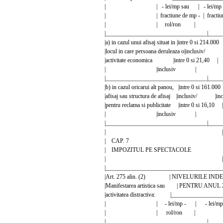
| | - lei/mp sau | - lei/mp 
| | fractiune de mp - | fractiune 
| | rol/ron | 
|__________________________________|_____
|a) in cazul unui afisaj situat in |intre 0 si 214.0
|locul in care persoana deruleaza o|inclus
|activitate economica |intre 0 si 
| |inclusiv | 
|__________________________________|_____
|b) in cazul oricarui alt panou, |intre 0 si 161.0
|afisaj sau structura de afisaj |inclusiv/
|pentru reclama si publicitate |intre 0 
| |inclusiv | 
|__________________________________|_____
| |
| CAP. 7 
| IMPOZITUL PE SPEC
| |
|_______________________________________
|Art. 275 alin. (2) | NIVELURILE INDE
|Manifestarea artistica sau | PENTRU AN
|activitatea distractiva: |________________
| | - lei/mp - | - lei/mp 
| | rol/ron | 
|__________________________________|_____