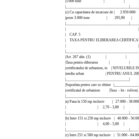
|3.000 tone | |
|__________________________________|_____
|c) Cu capacitatea de incarcare de | 2.95
|peste 3.000 tone | 295,9
|__________________________________|_____
| |
| CAP. 5 
| TAXA PENTRU ELIBERAREA CERTIFICA
| |
|_______________________________________
|Art. 267 alin. (1) | 
|Taxa pentru eliberarea |
|certificatului de urbanism, in | NIVELURI
|mediu urban | PENTRU ANUL 2005 
|___________________________
|Suprafata pentru care se obtine |__________
|certificatul de urbanism |Taxa - lei - rol/ron
|__________________________________|_____
|a) Pana la 150 mp inclusiv | 27.000 - 38
| | 2,70 - 3,80 |
|__________________________________|_____
|b) Intre 151 si 250 mp inclusiv | 40.000 - 
| | 4,00 - 5,00 |
|__________________________________|_____
|c) Intre 251 si 500 mp inclusiv | 51.000 - 