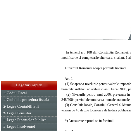
In temeiul art. 108 din Constitutia Romaniei, repu
modificarile si completarile ulterioare, si al art. 
Guvernul Romaniei adopta prezenta hotarare.
Art. 1
(1) Se aproba nivelurile pentru valorile impozabile
Legaturi rapide
baza ratei inflatiei, aplicabile in anul fiscal 2006,
Codul Fiscal
(2) Nivelurile pentru anul 2006, prevazute in ane
Codul de procedura fiscala
348/2004 privind denominarea monedei nationale, cu
(3) Consiliile locale, Consiliul General al Municip
Legea Contabilitatii
termen de 45 de zile lucratoare de la data publicari
Legea Pensiilor
------------
Legea Finantelor Publice
*) Anexa este reprodusa in facsimil.
Legea Insolventei