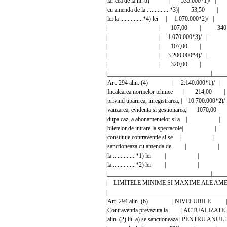
|iar cea de la lit. b) | 535.000*1)/ 
|cu amenda de la ...............*3)| 53,5
|lei la ...............*4) lei | 1.070.000*2)/
| | 107,00 | 340*4
| | 1.070.000*3)/ 
| | 107,00 | 
| | 3.200.000*4)/ 
| | 320,00 | 
|__________________________________|_____
|Art. 294 alin. (4) | 2.140.000*1)/
|Incalcarea normelor tehnice | 214,00
|privind tiparirea, inregistrarea, | 10.70
|vanzarea, evidenta si gestionarea,| 
|dupa caz, a abonamentelor si 
|biletelor de intrare la spectaco
|constituie contraventie si se
|sanctioneaza cu amenda de
|la ...............*1) lei | |
|la ...............*2) lei | |
|__________________________________|_____
| LIMITELE MINIME SI MAXIME ALE AM
|_______________________________________
|Art. 294 alin. (6) | NIVELURILE
|Contraventia prevazuta la | ACTUAL
|alin. (2) lit. a) se sanctioneaza | PENTRU 