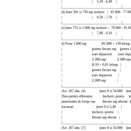
| | 5,10 - 6,40 |
|__________________________________|_____
|d) Intre 501 si 750 mp inclusiv | 65.000 - 
| | 6,50 - 7,70 |
|__________________________________|_____
|e) Intre 751 si 1.000 mp inclusiv | 78.000 -
| | 7,80 - 9,10 |
|__________________________________|_____
|f) Peste 1.000 mp |91.000 + 139 lei/mp 
| |pentru fiecare mp |pentru fie
| |care depaseste |care depas
| |1.000 mp/ |1.000 
| |9,10 + 0,01 lei/mp 
| |pentru fiecare mp 
| |care depaseste |
| |1.000 mp/ |
|__________________________________|_____
|Art. 267 alin. (4) |intre 0 si 54.000 |in
|Taxa pentru eliberarea |inclusiv, pentru |in
|autorizatiei de foraje sau |fiecare mp afectat/ |
|excavari |intre 0 si 5,40
| |inclusiv, pentru |
| |fiecare mp afectat 
|__________________________________|_____
|Art. 267 alin. (7) |intre 0 si 54.000 |in