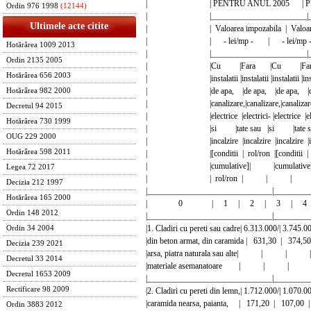
| | PENTRU ANUL 2005 | PENT
Ordin 976 1998
(12144)
| |_______________________|_____
Ultimele acte citite
| | Valoarea impozabila | Valoarea 
| | - lei/mp - | - lei/mp 
Hotărârea 1009 2013
| |_______________________|_____
Ordin 2135 2005
| |Cu |Fara |Cu |Far
Hotărârea 656 2003
| |instalatii |instalatii |instalatii |insta
| |de apa, |de apa, |de apa, |de
Hotărârea 982 2000
| |canalizare,|canalizare,|canalizare,|c
Decretul 94 2015
| |electrice |electrici- |electrice |elect
Hotărârea 730 1999
| |si |tate sau |si |tate sa
OUG 229 2000
| |incalzire |incalzire |incalzire |inc
Hotărârea 598 2011
| |[conditii | rol/ron |[conditi
| |cumulative]| |cumulativ
Legea 72 2017
| | rol/ron | | | 
Decizia 212 1997
|______________________________|_________
Hotărârea 165 2000
| 0 | 1 | 2 | 3 | 4 
Ordin 148 2012
|______________________________|_________
|1. Cladiri cu pereti sau cadre| 6.313.000/| 3.
Ordin 34 2004
|din beton armat, din caramida | 631,30 
Decizia 239 2021
|arsa, piatra naturala sau alte| |
Decretul 33 2014
|materiale asemanatoare | | 
Decretul 1653 2009
|______________________________|_________
Rectificare 98 2009
|2. Cladiri cu pereti din lemn,| 1.712.000/| 1.
|caramida nearsa, paianta, | 171,20 | 
Ordin 3883 2012