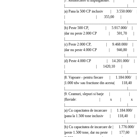
|7. Remorchere si impingatoare
|__________________________________|_____
|a) Pana la 500 CP inclusiv | 3.550.
| | 355,00 | 
|__________________________________|_____
|b) Peste 500 CP, | 5.917.000/
|dar nu peste 2.000 CP | 591
|__________________________________|_____
|c) Peste 2.000 CP, | 9.468.000/ 
|dar nu peste 4.000 CP | 946
|__________________________________|_____
|d) Peste 4.000 CP | 14.201.000/
| | 1420,10 | 
|__________________________________|_____
|8. Vapoare - pentru fiecare | 1.184.
|1.000 tdw sau fractiune din acesta|
|__________________________________|_____
|9. Ceamuri, slepuri si barje
|fluviale: | x | x
|__________________________________|_____
|a) Cu capacitatea de incarcare | 1.184
|pana la 1.500 tone inclusiv | 1
|__________________________________|_____
|b) Cu capacitatea de incarcare de | 1.7
|peste 1.500 tone, dar nu peste | 