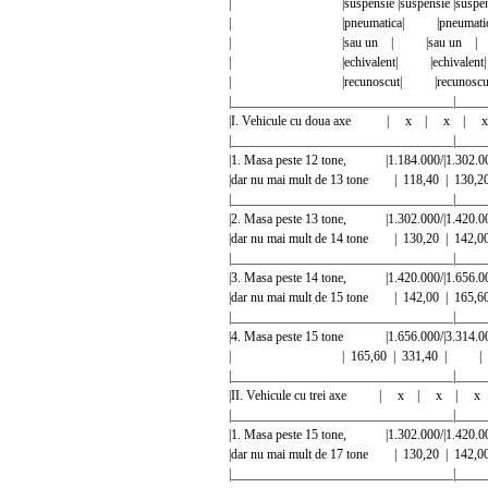
| |suspensie |suspensie |suspensie |
| |pneumatica| |pneumati
| |sau un | |sau un |
| |echivalent| |echivalen
| |recunoscut| |recunoscu
|__________________________________|_____
|I. Vehicule cu doua axe | x | x |
|__________________________________|_____
|1. Masa peste 12 tone, |1.184.000/|1.302.
|dar nu mai mult de 13 tone | 118,40 |
|__________________________________|_____
|2. Masa peste 13 tone, |1.302.000/|1.420.
|dar nu mai mult de 14 tone | 130,20 |
|__________________________________|_____
|3. Masa peste 14 tone, |1.420.000/|1.656.
|dar nu mai mult de 15 tone | 142,00 |
|__________________________________|_____
|4. Masa peste 15 tone |1.656.000/|3.314.
| | 165,60 | 331,40 | 
|__________________________________|_____
|II. Vehicule cu trei axe | x | x | 
|__________________________________|_____
|1. Masa peste 15 tone, |1.302.000/|1.420.
|dar nu mai mult de 17 tone | 130,20 |
|__________________________________|_____