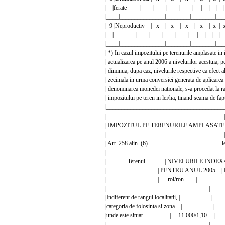
| |ferate | | | | | | | | |
|____|_______________|________|________|___
| 9 |Neproductiv | x | x | x | x | x | x |
| | | | | | | | | | |
|____|_______________|________|________|___
| *) In cazul impozitului pe terenurile amplasate
| actualizarea pe anul 2006 a nivelurilor acestuia,
| diminua, dupa caz, nivelurile respective ca efect al
| zecimala in urma conversiei generata de aplicarea
| denominarea monedei nationale, s-a procedat la
| impozitului pe teren in lei/ha, tinand seama de fa
|_______________________________________
| |
| IMPOZITUL PE TERENURILE AM
| |
| Art. 258 alin. (6) - lei/h
|_______________________________________
| Terenul | NIVELURILE INDEXATE 
| | PENTRU ANUL 2005 | PENT
| | rol/ron | 
|__________________________________|_____
|Indiferent de rangul localitatii,
|categoria de folosinta si zona
|unde este situat | 11.000/1,1
|__________________________________|_____