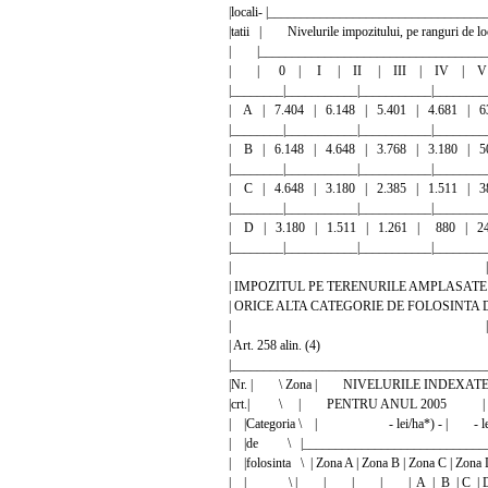
|locali- |________________________________
|tatii | Nivelurile impozitului, pe ranguri d
| |____________________________________
| | 0 | I | II | III | IV | V
|________|___________|___________|________
| A | 7.404 | 6.148 | 5.401 | 4.681 | 
|________|___________|___________|________
| B | 6.148 | 4.648 | 3.768 | 3.180 | 
|________|___________|___________|________
| C | 4.648 | 3.180 | 2.385 | 1.511 | 
|________|___________|___________|________
| D | 3.180 | 1.511 | 1.261 | 880 | 2
|________|___________|___________|________
| |
| IMPOZITUL PE TERENURILE AMP
| ORICE ALTA CATEGORIE DE FOLOSINT
| |
| Art. 258 alin. (4
|_______________________________________
|Nr. | \ Zona | NIVELURILE INDEXAT
|crt.| \ | PENTRU ANUL 2005 | P
| |Categoria \ | - lei/ha*) - | - lei/h
| |de \ |______________________________
| |folosinta \ | Zona A | Zona B | Zona C | Zona 
| | \ | | | | | A | B | C | D