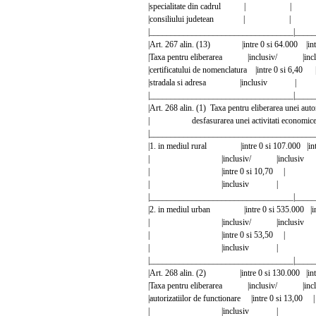
|specialitate din cadrul |
|consiliului judetean | 
|__________________________________|_____
|Art. 267 alin. (13) |intre 0 si 64.000 |i
|Taxa pentru eliberarea |inclusiv/ |
|certificatului de nomenclatura |intre 0
|stradala si adresa |inclusi
|__________________________________|_____
|Art. 268 alin. (1) Taxa pentru eliberarea unei 
| desfasurarea unei activitati eco
|_______________________________________
|1. in mediul rural |intre 0 si 107.000 |in
| |inclusiv/ |inclusi
| |intre 0 si 10,70 |
| |inclusiv | 
|__________________________________|_____
|2. in mediul urban |intre 0 si 535.000 |i
| |inclusiv/ |inclusi
| |intre 0 si 53,50 |
| |inclusiv | 
|__________________________________|_____
|Art. 268 alin. (2) |intre 0 si 130.000 |in
|Taxa pentru eliberarea |inclusiv/ |
|autorizatiilor de functionare |intre 0 s
| |inclusiv | 