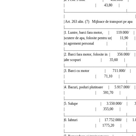
| | 43,80 | 
|__________________________________|_____
| |
| Art. 263 alin. (7) Mijloace de trans
|_______________________________________
|1. Luntre, barci fara motor, | 119.
|scutere de apa, folosite pentru uz|
|si agrement personal |
|__________________________________|_____
|2. Barci fara motor, folosite in | 356
|alte scopuri | 35,60 
|__________________________________|_____
|3. Barci cu motor | 711.000/
| | 71,10 | 
|__________________________________|_____
|4. Bacuri, poduri plutitoare | 5.917.
| | 591,70 | 
|__________________________________|_____
|5. Salupe | 3.550.000/ | 
| | 355,00 | 
|__________________________________|_____
|6. Iahturi | 17.752.000/ | 1
| | 1775,20 | 
|__________________________________|_____