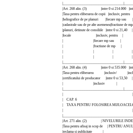
|__________________________________|_____
|Art. 268 alin. (3) |intre 0 si 214.000 |in
|Taxa pentru eliberarea de copii |inclusiv, pentr
|heliografice de pe planuri |fiecare mp sau 
|cadastrale sau de pe alte asemenea|fractiune de
|planuri, detinute de consiliile |intre 0 
|locale |inclusiv, pentru
| |fiecare mp sau |
| |fractiune de mp 
| | | |
| | | |
|__________________________________|_____
|Art. 268 alin. (4) |intre 0 si 535.000 |in
|Taxa pentru eliberarea |inclusiv/ |
|certificatului de producator |intre 0 s
| |inclusiv | 
|__________________________________|_____
| |
| CAP. 6 
| TAXA PENTRU FOLOSIREA MIJLOAC
| |
|_______________________________________
|Art. 271 alin. (2) | NIVELURILE INDE
|Taxa pentru afisaj in scop de | PENTRU 
|reclama si publicitate |________________