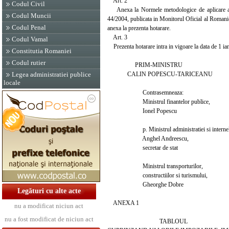
Art. 2
Codul Civil
Anexa la Normele metodologice de aplicare a pr
Codul Muncii
44/2004, publicata in Monitorul Oficial al Romaniei,
Codul Penal
anexa la prezenta hotarare.
Art. 3
Codul Vamal
Prezenta hotarare intra in vigoare la data de 1 ia
Constitutia Romaniei
Codul rutier
PRIM-MINISTRU
CALIN POPESCU-TARICEANU
Legea administratiei publice
locale
Contrasemneaza:
Ministrul finantelor publice,
Ionel Popescu
p. Ministrul administratiei si internel
Anghel Andreescu,
secretar de stat
Ministrul transporturilor,
constructiilor si turismului,
Gheorghe Dobre
Legături cu alte acte
ANEXA 1
nu a modificat niciun act
nu a fost modificat de niciun act
TABLOUL