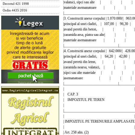
|valatuci, sipci sau alte | | |
Decretul 421 1998
|materiale asemanatoare | | 
Ordin 4435 2016
|______________________________|_________
|3. Constructii anexe corpului | 1.070.000/| 9
|principal al unei cladiri, | 107,00 | 9
|avand peretii din beton, | | 
|caramida arsa, piatra sau alte| |
|materiale asemanatoare | | 
|______________________________|_________
|4. Constructii anexe corpului | 642.000/| 4
|principal al unei cladiri, | 64,20 | 42
|avand peretii din lemn, | | 
|caramida nearsa, valatuci, | |
|sipci sau alte materiale | | |
|asemanatoare | | | 
|______________________________|_________
| |
| CAP. 3 
| IMPOZITUL PE TE
| |
|_______________________________________
| |
| IMPOZITUL PE TERENURILE AMPLASATE
| |
| Art. 258 alin. (2