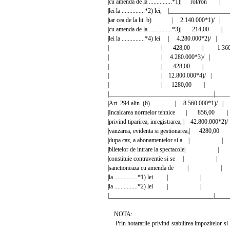
|cu amenda de la ...............*1)| rol
|lei la ...............*2) lei, |_______________
|iar cea de la lit. b) | 2.140.000*1)/
|cu amenda de la ...............*3)| 214,0
|lei la ...............*4) lei | 4.280.000*2)/
| | 428,00 | 1.360*4
| | 4.280.000*3)/ 
| | 428,00 | 
| | 12.800.000*4)/ 
| | 1280,00 | 
|__________________________________|_____
|Art. 294 alin. (6) | 8.560.000*1)/
|Incalcarea normelor tehnice | 856,00
|privind tiparirea, inregistrarea, | 42.80
|vanzarea, evidenta si gestionarea,| 
|dupa caz, a abonamentelor si 
|biletelor de intrare la spectaco
|constituie contraventie si se
|sanctioneaza cu amenda de
|la ...............*1) lei | |
|la ...............*2) lei | |
|__________________________________|_____
NOTA:
Prin hotararile privind stabilirea impozitelor si t