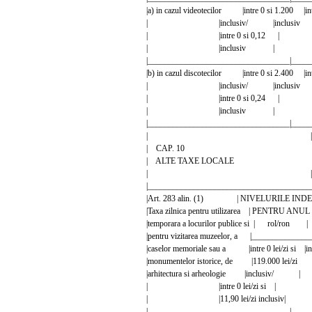
|a) in cazul videotecilor |intre 0 si 1.200 |
| |inclusiv/ |inclusi
| |intre 0 si 0,12 |
| |inclusiv | 
|__________________________________|_____
|b) in cazul discotecilor |intre 0 si 2.400 |
| |inclusiv/ |inclusi
| |intre 0 si 0,24 |
| |inclusiv | 
|__________________________________|_____
| |
| CAP. 10 
| ALTE TAXE LOC
| |
|_______________________________________
|Art. 283 alin. (1) | NIVELURILE INDE
|Taxa zilnica pentru utilizarea | PENTRU 
|temporara a locurilor publice si | r
|pentru vizitarea muzeelor, a |____________
|caselor memoriale sau a |intre 0 lei/zi si |intr
|monumentelor istorice, de |119.000 lei/zi |13
|arhitectura si arheologie |inclus
| |intre 0 lei/zi si |
| |11,90 lei/zi inclusiv
|__________________________________|_____