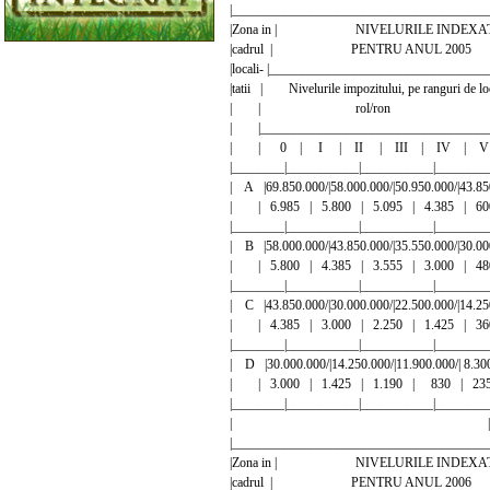
|_______________________________________
|Zona in | NIVELURILE I
|cadrul | PENTRU ANUL 2005 - l
|locali- |________________________________
|tatii | Nivelurile impozitului, pe ranguri d
| | rol/ron 
| |____________________________________
| | 0 | I | II | III | IV | V
|________|___________|___________|________
| A |69.850.000/|58.000.000/|50.950.000/|43.850
| | 6.985 | 5.800 | 5.095 | 4.385 | 6
|________|___________|___________|________
| B |58.000.000/|43.850.000/|35.550.000/|30.000
| | 5.800 | 4.385 | 3.555 | 3.000 | 4
|________|___________|___________|________
| C |43.850.000/|30.000.000/|22.500.000/|14.250
| | 4.385 | 3.000 | 2.250 | 1.425 | 3
|________|___________|___________|________
| D |30.000.000/|14.250.000/|11.900.000/| 8.300
| | 3.000 | 1.425 | 1.190 | 830 | 23
|________|___________|___________|________
| |
|_______________________________________
|Zona in | NIVELURILE I
|cadrul | PENTRU ANUL 2006 - l