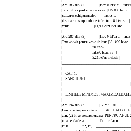
|Art. 283 alin. (2) |intre 0 lei/zi si |intre 0 
|Taxa zilnica pentru detinerea sau |119.000 lei/zi 
|utilizarea echipamentelor |inclu
|destinate in scopul obtinerii de |intre 0 l
|venit |11,90 lei/zi inclus
|__________________________________|_____
|Art. 283 alin. (3) |intre 0 lei/an si |intre 0
|Taxa anuala pentru vehicule lente |321.000 lei/a
| |inclusiv/ | 
| |intre 0 lei/an si |
| |3,21 lei/an inclusiv 
|__________________________________|_____
| |
| CAP. 13 
| SANCTIUNI
| |
|_______________________________________
| LIMITELE MINIME SI MAXIME ALE AM
|_______________________________________
|Art. 294 alin. (3) | NIVELURILE
|Contraventia prevazuta la | ACTUAL
|alin. (2) lit. a) se sanctioneaza | PENTRU 
|cu amenda de la ...............*1)| rol
|lei la ...............*2) lei, |_______________