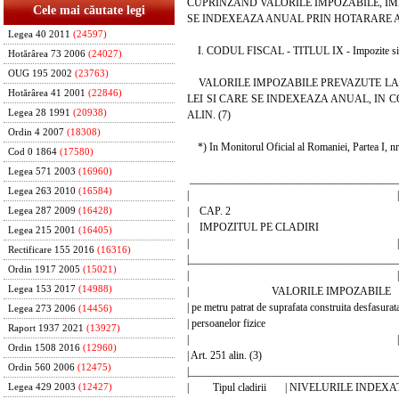
CUPRINZAND VALORILE IMPOZABILE, IMP
Cele mai căutate legi
SE INDEXEAZA ANUAL PRIN HOTARARE 
Legea 40 2011
(24597)
I. CODUL FISCAL - TITLUL IX - Impozite si t
Hotărârea 73 2006
(24027)
OUG 195 2002
(23763)
VALORILE IMPOZABILE PREVAZUTE LA Ar
Hotărârea 41 2001
(22846)
LEI SI CARE SE INDEXEAZA ANUAL, IN COND
Legea 28 1991
(20938)
ALIN. (7)
Ordin 4 2007
(18308)
*) In Monitorul Oficial al Romaniei, Partea I, nr.
Cod 0 1864
(17580)
Legea 571 2003
(16960)
_______________________________________
Legea 263 2010
(16584)
| |
| CAP. 2 
Legea 287 2009
(16428)
| IMPOZITUL PE CLA
Legea 215 2001
(16405)
| |
Rectificare 155 2016
(16316)
|_______________________________________
Ordin 1917 2005
(15021)
| |
Legea 153 2017
(14988)
| VALORILE IMPOZA
| pe metru patrat de suprafata construita desfasurat
Legea 273 2006
(14456)
| persoanelor fizic
Raport 1937 2021
(13927)
| |
Ordin 1508 2016
(12960)
| Art. 251 alin. (3
Ordin 560 2006
(12475)
|_______________________________________
| Tipul cladirii | NIVELURILE INDEXA
Legea 429 2003
(12427)