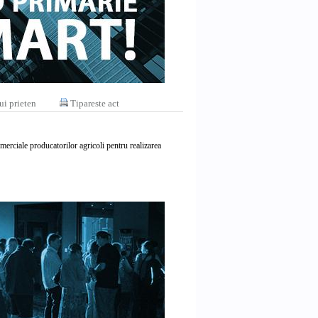
ui prieten
Tipareste act
merciale producatorilor agricoli pentru realizarea