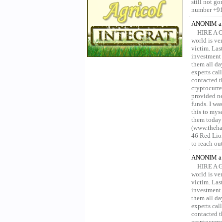
still not g
number +91
ANONIM a 
HIRE A 
world is ver
victim. Las
investment 
them all da
experts ca
contacted t
cryptocurre
provided ne
funds. I was
this to mys
them today
(www.thehac
46 Red Lion
to reach ou
ANONIM a 
HIRE A 
world is ver
victim. Las
investment 
them all da
experts ca
contacted t
cryptocurre