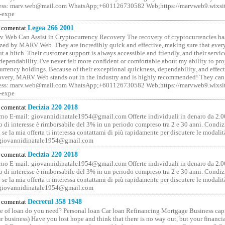
ess: marv.web@mail.com WhatsApp;+601126730582 Web;https://marvweb9.wixsi
-expe
comentat
Legea 266 2001
 Web Can Assist in Cryptocurrency Recovery The recovery of cryptocurrencies ha
ized by MARV Web. They are incredibly quick and effective, making sure that ever
t a hitch. Their customer support is always accessible and friendly, and their servi
 dependability. I've never felt more confident or comfortable about my ability to pr
rrency holdings. Because of their exceptional quickness, dependability, and effect
covery, MARV Web stands out in the industry and is highly recommended! They can 
ess: marv.web@mail.com WhatsApp;+601126730582 Web;https://marvweb9.wixsi
-expe
comentat
Decizia 220 2018
no E-mail: giovannidinatale1954@­gmail.­com Offerte individuali in denaro da 2.0
o di interesse è rimborsabile del 3% in un periodo compreso tra 2 e 30 anni. Condiz
 se la mia offerta ti interessa contattami di più rapidamente per discutere le modali
 giovannidinatale1954@­gmail.­com
comentat
Decizia 220 2018
no E-mail: giovannidinatale1954@­gmail.­com Offerte individuali in denaro da 2.0
o di interesse è rimborsabile del 3% in un periodo compreso tra 2 e 30 anni. Condiz
 se la mia offerta ti interessa contattami di più rapidamente per discutere le modali
 giovannidinatale1954@­gmail.­com
comentat
Decretul 358 1948
 of loan do you need? Personal loan Car loan Refinancing Mortgage Business capit
 business) Have you lost hope and think that there is no way out, but your financi