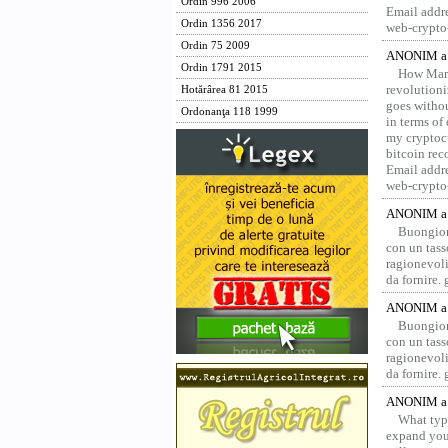
Ordin 996 2006
Email addr
Ordin 1356 2017
web-crypto
Ordin 75 2009
ANONIM a 
Ordin 1791 2015
How Marv
revolution
Hotărârea 81 2015
goes withou
Ordonanţa 118 1999
in terms of
my cryptocu
bitcoin re
Email addr
web-crypto
ANONIM a 
Buongior
con un tass
ragionevoli
da fornire.
ANONIM a 
Buongior
con un tass
ragionevoli
da fornire.
ANONIM a 
What type
expand your