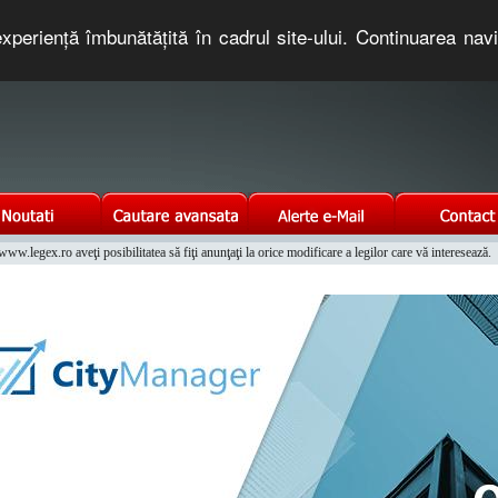
xperienţă îmbunătăţită în cadrul site-ului. Continuarea nav
e romaneasca. Un serviciu oferit gratuit de TNT COMPUTERS
w.legex.ro aveţi posibilitatea să fiţi anunţaţi la orice modificare a legilor care vă interesează.
Integrat al Parcului Auto