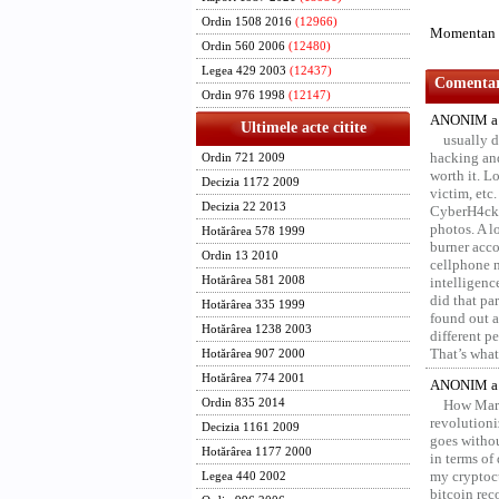
Ordin 1508 2016
(12966)
Momentan n
Ordin 560 2006
(12480)
Legea 429 2003
(12437)
Comentari
Ordin 976 1998
(12147)
ANONIM a 
Ultimele acte citite
usually d
hacking and
Ordin 721 2009
worth it. L
Decizia 1172 2009
victim, etc
Decizia 22 2013
CyberH4cks 
photos. A l
Hotărârea 578 1999
burner acco
Ordin 13 2010
cellphone 
Hotărârea 581 2008
intelligenc
did that pa
Hotărârea 335 1999
found out a
Hotărârea 1238 2003
different p
That’s what 
Hotărârea 907 2000
Hotărârea 774 2001
ANONIM a 
Ordin 835 2014
How Marv
revolution
Decizia 1161 2009
goes withou
Hotărârea 1177 2000
in terms of
my cryptocu
Legea 440 2002
bitcoin re