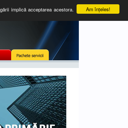
Am înţeles!
igării implică acceptarea acestora.