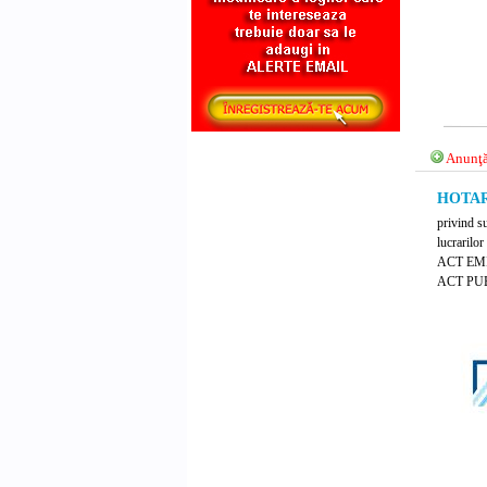
Anunţă
HOTARA
privind s
lucrarilo
ACT EM
ACT PUB