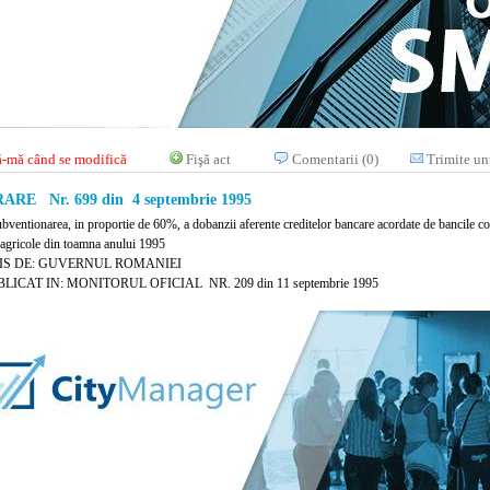
-mă când se modifică
Fişă act
Comentarii (0)
Trimite un
RE Nr. 699 din 4 septembrie 1995
ubventionarea, in proportie de 60%, a dobanzii aferente creditelor bancare acordate de bancile co
r agricole din toamna anului 1995
IS DE: GUVERNUL ROMANIEI
LICAT IN: MONITORUL OFICIAL NR. 209 din 11 septembrie 1995