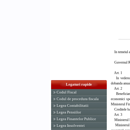
In temeiul art
Guvernul Rom
Art. 1
In vederea fi
dobanda anual
Legaturi rapide
Art. 2
Codul Fiscal
Beneficiarii 
Codul de procedura fiscala
economici spec
Ministerul Fin
Legea Contabilitatii
Creditele banc
Legea Pensiilor
Art. 3
Legea Finantelor Publice
Ministerul Fin
Ministerul Fin
Legea Insolventei