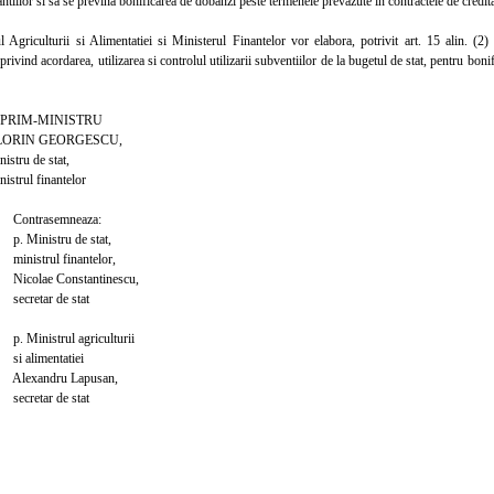
antiilor si sa se previna bonificarea de dobanzi peste termenele prevazute in contractele de credit
riculturii si Alimentatiei si Ministerul Finantelor vor elabora, potrivit art. 15 alin. (2
rivind acordarea, utilizarea si controlul utilizarii subventiilor de la bugetul de stat, pentru boni
M-MINISTRU
 GEORGESCU,
 de stat,
 finantelor
semneaza:
stru de stat,
l finantelor,
 Constantinescu,
r de stat
trul agriculturii
mentatiei
dru Lapusan,
r de stat