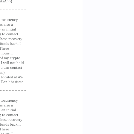
hatsApp)
ocurrency
as also a
an initial
g to contact
 these recovery
unds back. I
 These
hours. I
 of my crypto
 I will not hold
you can contact
om).
 located at 45-
 Don’t hesitate
ocurrency
as also a
an initial
g to contact
 these recovery
unds back. I
 These
hours. I