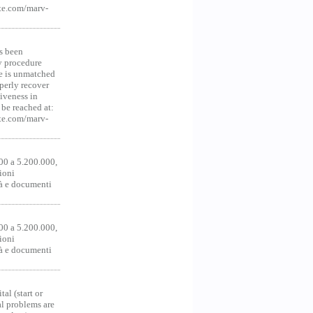
te.com/marv-
s been
y procedure
ce is unmatched
operly recover
iveness in
be reached at:
te.com/marv-
00 a 5.200.000,
ioni
tà e documenti
00 a 5.200.000,
ioni
tà e documenti
al (start or
al problems are