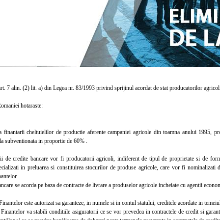
. 7 alin. (2) lit. a) din Legea nr. 83/1993 privind sprijinul acordat de stat producatorilor agricol
aniei hotaraste:
nantarii cheltuielilor de productie aferente campaniei agricole din toamna anului 1995, prod
a subventionata in proportie de 60% .
de credite bancare vor fi producatorii agricoli, indiferent de tipul de proprietate si de form
ializati in preluarea si constituirea stocurilor de produse agricole, care vor fi nominalizati 
antelor.
are se acorda pe baza de contracte de livrare a produselor agricole incheiate cu agentii economici
antelor este autorizat sa garanteze, in numele si in contul statului, creditele acordate in temeiul
antelor va stabili conditiile asiguratorii ce se vor prevedea in contractele de credit si garantii