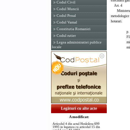
executarii gar
Codul Civil
Art. 4
Codul Muncii
Ministerul Ag
Codul Penal
metodologice p
hotarari.
Codul Vamal
Constitutia Romaniei
p. PRI
Codul rutier
FLORIN
ministru
Legea administratiei publice
locale
ministrul
Contra
p. Mini
ministru
Nicolae
secreta
p. Minis
si ali
Alexan
secreta
Legături cu alte acte
A modificat:
Articolul 4 din actul Hotărârea 699
1995 in legatura cu articolul 15 din