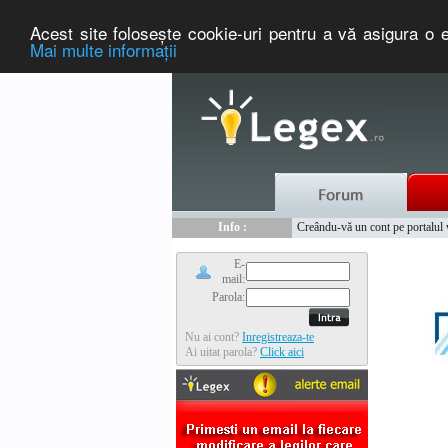
Acest site foloseşte cookie-uri pentru a vă asigura o e
Mai multe informaţii
Nou :
Legex.ro - portal de legislati
Info :
Creându-vă un cont pe portalul ww
Info :
www.tntauto.ro - Managementul 
E-
mail:
Parola:
Nu ai cont?
Inregistreaza-te
Ai uitat parola?
Click aici