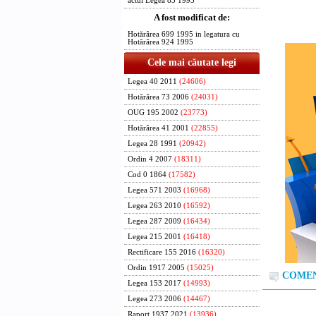
actul Legea 83 1993
A fost modificat de:
Hotărârea 699 1995 in legatura cu
Hotărârea 924 1995
Cele mai căutate legi
Legea 40 2011
(24606)
Hotărârea 73 2006
(24031)
OUG 195 2002
(23773)
Hotărârea 41 2001
(22855)
Legea 28 1991
(20942)
Ordin 4 2007
(18311)
Cod 0 1864
(17582)
Legea 571 2003
(16968)
Legea 263 2010
(16592)
Legea 287 2009
(16434)
Legea 215 2001
(16418)
Rectificare 155 2016
(16320)
Ordin 1917 2005
(15025)
COMENT
Legea 153 2017
(14993)
Legea 273 2006
(14467)
Raport 1937 2021
(13936)