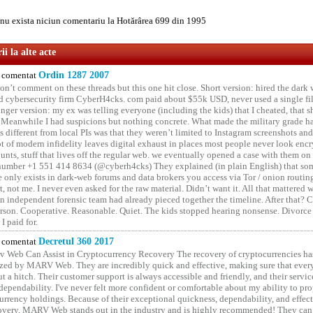
u exista niciun comentariu la Hotărârea 699 din 1995
i la alte acte
comentat
Ordin 1287 2007
on’t comment on these threads but this one hit close. Short version: hired the dark 
 cybersecurity firm CyberH4cks. com paid about $55k USD, never used a single file 
onger version: my ex was telling everyone (including the kids) that I cheated, that s
. Meanwhile I had suspicions but nothing concrete. What made the military grade ha
different from local PIs was that they weren’t limited to Instagram screenshots and
ot of modern infidelity leaves digital exhaust in places most people never look en
unts, stuff that lives off the regular web. we eventually opened a case with them on
number +1 551 414 8634 (@cyberh4cks) They explained (in plain English) that som
e only exists in dark-web forums and data brokers you access via Tor / onion routin
rt, not me. I never even asked for the raw material. Didn’t want it. All that mattered 
n independent forensic team had already pieced together the timeline. After that?
erson. Cooperative. Reasonable. Quiet. The kids stopped hearing nonsense. Divorce
I paid for.
comentat
Decretul 360 2017
 Web Can Assist in Cryptocurrency Recovery The recovery of cryptocurrencies ha
ized by MARV Web. They are incredibly quick and effective, making sure that ever
t a hitch. Their customer support is always accessible and friendly, and their servi
 dependability. I've never felt more confident or comfortable about my ability to pr
rrency holdings. Because of their exceptional quickness, dependability, and effect
covery, MARV Web stands out in the industry and is highly recommended! They can 