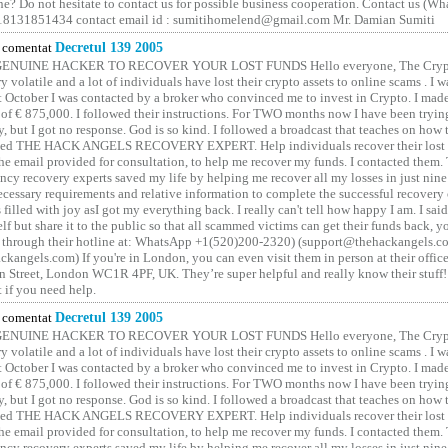
one? Do not hesitate to contact us for possible business cooperation. Contact us (W
8131851434 contact email id : sumitihomelend@gmail.com Mr. Damian Sumiti
comentat
Decretul 139 2005
GENUINE HACKER TO RECOVER YOUR LOST FUNDS Hello everyone, The Crypt
y volatile and a lot of individuals have lost their crypto assets to online scams . I w
t October I was contacted by a broker who convinced me to invest in Crypto. I made 
of € 875,000. I followed their instructions. For TWO months now I have been tryin
y, but I got no response. God is so kind. I followed a broadcast that teaches on how
lled THE HACK ANGELS RECOVERY EXPERT. Help individuals recover their lost f
he email provided for consultation, to help me recover my funds. I contacted them.
ncy recovery experts saved my life by helping me recover all my losses in just nine 
cessary requirements and relative information to complete the successful recovery
 filled with joy asI got my everything back. I really can't tell how happy I am. I said
elf but share it to the public so that all scammed victims can get their funds back, 
 through their hotline at: WhatsApp +1(520)200-2320) (support@thehackangels.c
kangels.com) If you're in London, you can even visit them in person at their office
 Street, London WC1R 4PF, UK. They’re super helpful and really know their stuff!
t if you need help.
comentat
Decretul 139 2005
GENUINE HACKER TO RECOVER YOUR LOST FUNDS Hello everyone, The Crypt
y volatile and a lot of individuals have lost their crypto assets to online scams . I w
t October I was contacted by a broker who convinced me to invest in Crypto. I made 
of € 875,000. I followed their instructions. For TWO months now I have been tryin
y, but I got no response. God is so kind. I followed a broadcast that teaches on how
lled THE HACK ANGELS RECOVERY EXPERT. Help individuals recover their lost f
he email provided for consultation, to help me recover my funds. I contacted them.
ncy recovery experts saved my life by helping me recover all my losses in just nine 