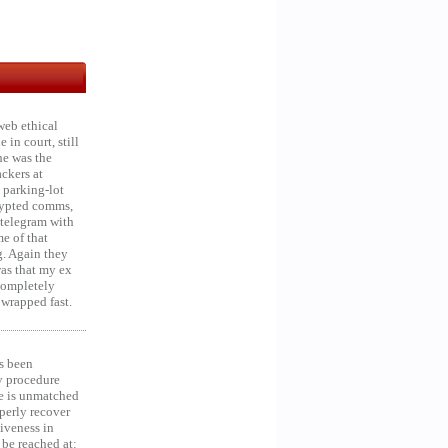
web ethical
in court, still
he was the
ckers at
 parking-lot
crypted comms,
 telegram with
e of that
g. Again they
was that my ex
 Completely
 wrapped fast.
s been
y procedure
ce is unmatched
operly recover
iveness in
be reached at: