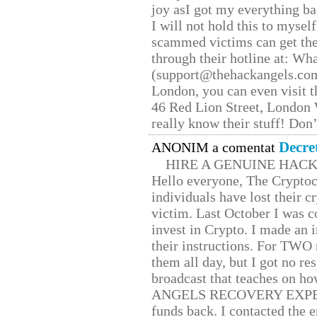
joy asI got my everything bac
I will not hold this to myself
scammed victims can get the
through their hotline at: W
(support@thehackangels.com
London, you can even visit th
46 Red Lion Street, London
really know their stuff! Don’
Decre
ANONIM a comentat
HIRE A GENUINE HAC
Hello everyone, The Cryptocu
individuals have lost their c
victim. Last October I was 
invest in Crypto. I made an i
their instructions. For TWO 
them all day, but I got no re
broadcast that teaches on h
ANGELS RECOVERY EXPERT. H
funds back. I contacted the 