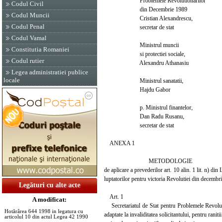
Problemele Revolutionarilor
Codul Civil
din Decembrie 1989
Codul Muncii
Cristian Alexandrescu,
Codul Penal
secretar de stat
Codul Vamal
Ministrul muncii
Constitutia Romaniei
si protectiei sociale,
Codul rutier
Alexandru Athanasiu
Legea administratiei publice
locale
Ministrul sanatatii,
Hajdu Gabor
p. Ministrul finantelor,
Dan Radu Rusanu,
secretar de stat
ANEXA 1
METODOLOGIE
de aplicare a prevederilor art. 10 alin. 1 lit. n) di
luptatorilor pentru victoria Revolutiei din decembr
Legături cu alte acte
Art. 1
A modificat:
Secretariatul de Stat pentru Problemele Revoluti
Hotărârea 644 1998 in legatura cu
adaptate la invaliditatea solicitantului, pentru ran
articolul 10 din actul Legea 42 1990