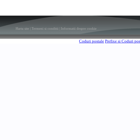
Harta site
|
Termeni si conditii
|
Informatii despre cookie
Coduri postale
Prefixe si Coduri po