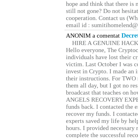
hope and think that there is
still not gone? Do not hesita
cooperation. Contact us (W
email id : sumitihomelend
Decre
ANONIM a comentat
HIRE A GENUINE HAC
Hello everyone, The Cryptocu
individuals have lost their c
victim. Last October I was 
invest in Crypto. I made an i
their instructions. For TWO 
them all day, but I got no re
broadcast that teaches on h
ANGELS RECOVERY EXPERT. H
funds back. I contacted the 
recover my funds. I contact
experts saved my life by hel
hours. I provided necessary 
complete the successful reco