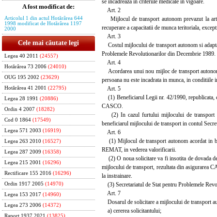
se incadreaza in criteriile medicale in vigoare.
A fost modificat de:
Art. 2
Mijlocul de transport autonom prevazut la art. 1
Articolul 1 din actul Hotărârea 644
1998 modificat de Hotărârea 1197
recuperare a capacitatii de munca teritoriala, except
2000
Art. 3
Cele mai căutate legi
Costul mijlocului de transport autonom si adaptarea
Problemele Revolutionarilor din Decembrie 1989.
Legea 40 2011
(24557)
Art. 4
Hotărârea 73 2006
(24010)
Acordarea unui nou mijloc de transport autonom se
OUG 195 2002
(23629)
persoana nu este incadrata in munca, in conditiile in
Art. 5
Hotărârea 41 2001
(22795)
(1) Beneficiarul Legii nr. 42/1990, republicata, c
Legea 28 1991
(20886)
CASCO.
Ordin 4 2007
(18282)
(2) In cazul furtului mijlocului de transport 
Cod 0 1864
(17549)
beneficiarul mijlocului de transport in contul Secr
Legea 571 2003
(16919)
Art. 6
(1) Mijlocul de transport autonom acordat in baza
Legea 263 2010
(16527)
REMAT, in vederea valorificarii.
Legea 287 2009
(16358)
(2) O noua solicitare va fi insotita de dovada de
Legea 215 2001
(16296)
mijlocului de transport, rezultata din asigurarea C
Rectificare 155 2016
(16296)
la instrainare.
(3) Secretariatul de Stat pentru Problemele Revolu
Ordin 1917 2005
(14970)
Art. 7
Legea 153 2017
(14960)
Dosarul de solicitare a mijlocului de transport 
Legea 273 2006
(14372)
a) cererea solicitantului;
Raport 1937 2021
(13825)