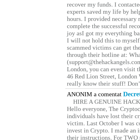
recover my funds. I contact
experts saved my life by hel
hours. I provided necessary 
complete the successful reco
joy asI got my everything bac
I will not hold this to myself
scammed victims can get the
through their hotline at: W
(support@thehackangels.com
London, you can even visit th
46 Red Lion Street, London
really know their stuff! Don’
Decre
ANONIM a comentat
HIRE A GENUINE HAC
Hello everyone, The Cryptocu
individuals have lost their c
victim. Last October I was 
invest in Crypto. I made an i
their instructions. For TWO 