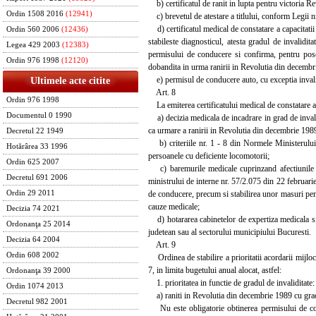
b) certificatul de ranit in lupta pentru victoria 
Ordin 1508 2016
(12941)
c) brevetul de atestare a titlului, conform Legii n
d) certificatul medical de constatare a capacitatii 
Ordin 560 2006
(12436)
stabileste diagnosticul, atesta gradul de invalidit
Legea 429 2003
(12383)
permisului de conducere si confirma, pentru pose
Ordin 976 1998
(12120)
dobandita in urma ranirii in Revolutia din decembr
e) permisul de conducere auto, cu exceptia invaliz
Ultimele acte citite
Art. 8
Ordin 976 1998
La emiterea certificatului medical de constatare a
Documentul 0 1990
a) decizia medicala de incadrare in grad de invali
ca urmare a ranirii in Revolutia din decembrie 1989
Decretul 22 1949
b) criteriile nr. 1 - 8 din Normele Ministerului 
Hotărârea 33 1996
persoanele cu deficiente locomotorii;
Ordin 625 2007
c) baremurile medicale cuprinzand afectiunile con
Decretul 691 2006
ministrului de interne nr. 57/2.075 din 22 februar
de conducere, precum si stabilirea unor masuri pent
Ordin 29 2011
cauze medicale;
Decizia 74 2021
d) hotararea cabinetelor de expertiza medicala si r
Ordonanţa 25 2014
judetean sau al sectorului municipiului Bucuresti.
Decizia 64 2004
Art. 9
Ordin 608 2002
Ordinea de stabilire a prioritatii acordarii mijloc
7, in limita bugetului anual alocat, astfel:
Ordonanţa 39 2000
1. prioritatea in functie de gradul de invaliditate:
Ordin 1074 2013
a) raniti in Revolutia din decembrie 1989 cu gradu
Decretul 982 2001
Nu este obligatorie obtinerea permisului de con