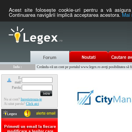
Acest site foloseşte cookie-uri pentru a vă asigura 
Continuarea navigării implică acceptarea acestora.
Mai 
Nou :
Legex.ro - portal de legislatie romaneasca. Un serviciu oferit g
Info :
Creându-vă un cont pe portalul www.legex.ro aveţi posibilitatea să fiţi
Info :
www.tntauto.ro - Managementul Integrat al Parcului Auto
E-
mail:
Parola:
Nu ai cont?
Inregistreaza-te
Ai uitat parola?
Click aici