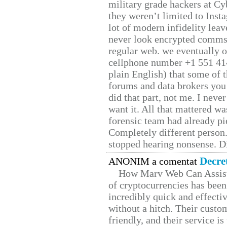
military grade hackers at Cy
they weren’t limited to Inst
lot of modern infidelity leav
never look encrypted comms, 
regular web. we eventually 
cellphone number +1 551 41
plain English) that some of t
forums and data brokers you 
did that part, not me. I neve
want it. All that mattered w
forensic team had already pie
Completely different person
stopped hearing nonsense. Di
Decre
ANONIM a comentat
How Marv Web Can Assist
of cryptocurrencies has be
incredibly quick and effecti
without a hitch. Their custo
friendly, and their service i