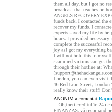
them all day, but I got no re
broadcast that teaches on h
ANGELS RECOVERY EXPERT. H
funds back. I contacted the 
recover my funds. I contact
experts saved my life by hel
hours. I provided necessary 
complete the successful reco
joy asI got my everything bac
I will not hold this to myself
scammed victims can get the
through their hotline at: W
(support@thehackangels.com
London, you can even visit th
46 Red Lion Street, London
really know their stuff! Don’
Rapor
ANONIM a comentat
Obțineți creditul în 24 d
FINANZAS, vă recomand pent