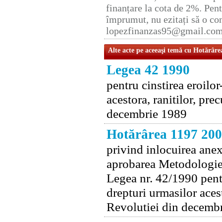
finanțare la cota de 2%. Pent
împrumut, nu ezitați să o con
lopezfinanzas95@gmail.co
Alte acte pe aceeaşi temă cu Hotărâre
Legea 42 1990
pentru cinstirea eroilo
acestora, ranitilor, pre
decembrie 1989
Hotărârea 1197 20
privind inlocuirea ane
aprobarea Metodologiei d
Legea nr. 42/1990 pentr
drepturi urmasilor acest
Revolutiei din decembr