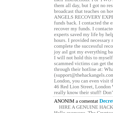
them all day, but I got no re
broadcast that teaches on h
ANGELS RECOVERY EXPERT. H
funds back. I contacted the 
recover my funds. I contact
experts saved my life by hel
hours. I provided necessary 
complete the successful reco
joy asI got my everything bac
I will not hold this to myself
scammed victims can get the
through their hotline at: W
(support@thehackangels.com
London, you can even visit th
46 Red Lion Street, London
really know their stuff! Don’
Decre
ANONIM a comentat
HIRE A GENUINE HAC
Hello everyone, The Cryptocu