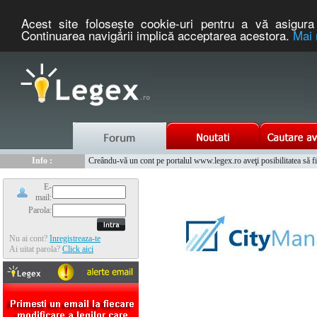
Acest site foloseşte cookie-uri pentru a vă asigura 
Continuarea navigării implică acceptarea acestora.
Mai 
Nou :
Legex.ro - portal de legislatie romaneasca. Un serviciu oferit g
Info :
Creându-vă un cont pe portalul www.legex.ro aveţi posibilitatea să fiţi
Info :
www.tntauto.ro - Managementul Integrat al Parcului Auto
E-
mail:
Parola:
Nu ai cont?
Inregistreaza-te
Ai uitat parola?
Click aici