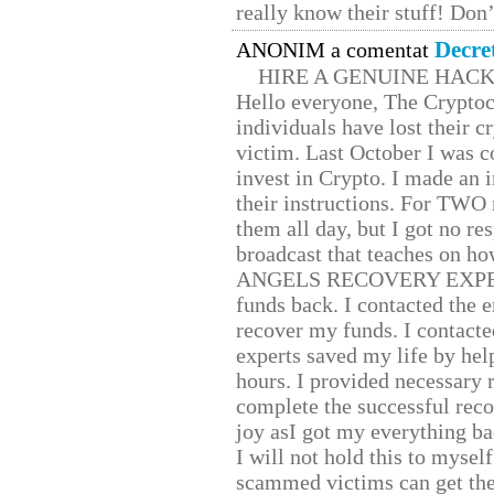
really know their stuff! Don’
Decre
ANONIM a comentat
HIRE A GENUINE HAC
Hello everyone, The Cryptocu
individuals have lost their c
victim. Last October I was 
invest in Crypto. I made an i
their instructions. For TWO 
them all day, but I got no re
broadcast that teaches on h
ANGELS RECOVERY EXPERT. H
funds back. I contacted the 
recover my funds. I contact
experts saved my life by hel
hours. I provided necessary 
complete the successful reco
joy asI got my everything bac
I will not hold this to myself
scammed victims can get the