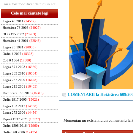
nu a fost modificat de niciun act
Cele mai căutate legi
Legea 40 2011
(24597)
Hotărârea 73 2006
(24027)
OUG 195 2002
(23763)
Hotărârea 41 2001
(22846)
Legea 28 1991
(20938)
Ordin 4 2007
(18308)
Cod 0 1864
(17580)
Legea 571 2003
(16960)
Legea 263 2010
(16584)
Legea 287 2009
(16428)
Legea 215 2001
(16405)
Rectificare 155 2016
(16316)
COMENTARII la Hotărârea 609/20
Ordin 1917 2005
(15021)
Legea 153 2017
(14988)
Legea 273 2006
(14456)
Raport 1937 2021
(13927)
Momentan nu exista niciun comentariu la 
Ordin 1508 2016
(12960)
Ordin 560 2006
(12475)