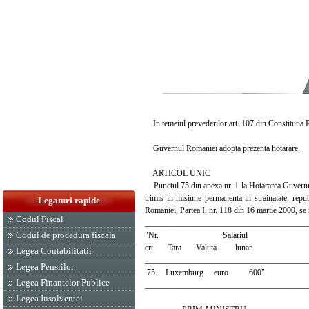
In temeiul prevederilor art. 107 din Constitutia 
Guvernul Romaniei adopta prezenta hotarare.
ARTICOL UNIC
Punctul 75 din anexa nr. 1 la Hotararea Guvernului n
trimis in misiune permanenta in strainatate, repu
Legaturi rapide
Romaniei, Partea I, nr. 118 din 16 martie 2000, se
Codul Fiscal
_______________________________________
Codul de procedura fiscala
"Nr. Salariul
crt. Tara Valuta lunar
Legea Contabilitatii
_______________________________________
Legea Pensiilor
75. Luxemburg euro 600"
Legea Finantelor Publice
_______________________________________
Legea Insolventei