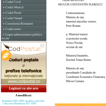
PRIM-MINISTRU
Codul Civil
MUGUR CONSTANTIN ISARESCU
Codul Muncii
Codul Penal
Contrasemneaza:
Ministru de stat,
Codul Vamal
ministrul afacerilor externe,
Constitutia Romaniei
Petre Roman
Codul rutier
p. Ministrul muncii
Legea administratiei publice
locale
si protectiei sociale,
Norica Nicolai,
secretar de stat
Ministrul finantelor,
Decebal Traian Remes
Ministru de stat,
presedintele Consiliului de
Coordonare Economico Financiara,
Mircea Ciumara
Legături cu alte acte
A modificat:
Hotărârea 609 2000 modifica articolul
1 din actul Hotărârea 837 1995