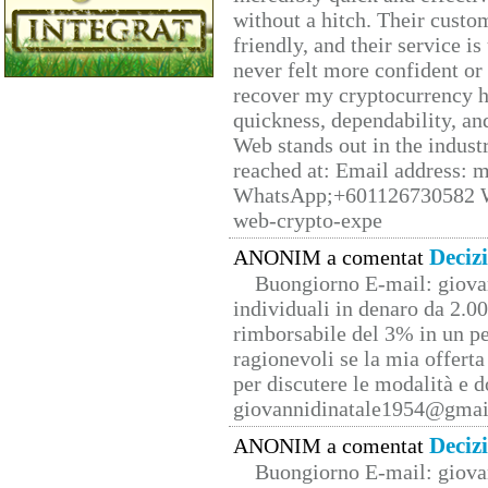
without a hitch. Their custo
friendly, and their service i
never felt more confident or
recover my cryptocurrency h
quickness, dependability, an
Web stands out in the indus
reached at: Email address:
WhatsApp;+601126730582 W
web-crypto-expe
Deciz
ANONIM a comentat
Buongiorno E-mail: giova
individuali in denaro da 2.00
rimborsabile del 3% in un pe
ragionevoli se la mia offerta
per discutere le modalità e 
giovannidinatale1954@­gmai
Deciz
ANONIM a comentat
Buongiorno E-mail: giova