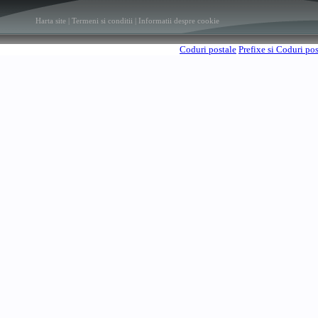
Harta site
|
Termeni si conditii
|
Informatii despre cookie
Coduri postale
Prefixe si Coduri po