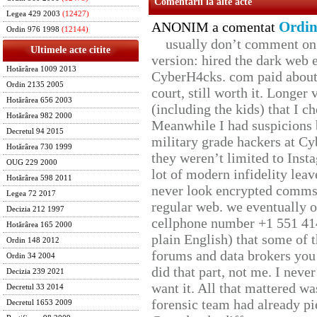
Comentarii la alte acte
Legea 429 2003
(12427)
Ordin
ANONIM a comentat
Ordin 976 1998
(12144)
usually don’t comment on t
Ultimele acte citite
version: hired the dark web 
Hotărârea 1009 2013
CyberH4cks. com paid about 
Ordin 2135 2005
court, still worth it. Longer
Hotărârea 656 2003
(including the kids) that I ch
Hotărârea 982 2000
Meanwhile I had suspicions 
Decretul 94 2015
military grade hackers at Cy
Hotărârea 730 1999
they weren’t limited to Inst
OUG 229 2000
lot of modern infidelity leav
Hotărârea 598 2011
never look encrypted comms, 
Legea 72 2017
regular web. we eventually 
Decizia 212 1997
cellphone number +1 551 41
Hotărârea 165 2000
plain English) that some of t
Ordin 148 2012
forums and data brokers you 
Ordin 34 2004
did that part, not me. I neve
Decizia 239 2021
want it. All that mattered w
Decretul 33 2014
forensic team had already pie
Decretul 1653 2009