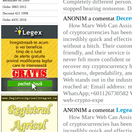
Completely different person
Rectificare 98 2009
stopped hearing nonsense. Di
Ordin 3883 2012
Decretul 421 1998
Decre
ANONIM a comentat
Ordin 4435 2016
How Marv Web Can Assist
of cryptocurrencies has be
incredibly quick and effecti
without a hitch. Their custo
friendly, and their service i
never felt more confident or
recover my cryptocurrency h
quickness, dependability, an
Web stands out in the indus
reached at: Email address:
WhatsApp;+601126730582 W
web-crypto-expe
Legea
ANONIM a comentat
How Marv Web Can Assist
of cryptocurrencies has be
incredibly quick and effecti