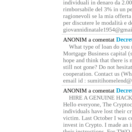
individuali in denaro da 2.00
rimborsabile del 3% in un pe
ragionevoli se la mia offerta
per discutere le modalità e 
giovannidinatale1954@­gmai
Decre
ANONIM a comentat
What type of loan do you 
Mortgage Business capital (s
hope and think that there is
still not gone? Do not hesita
cooperation. Contact us (W
email id : sumitihomelend
Decre
ANONIM a comentat
HIRE A GENUINE HAC
Hello everyone, The Cryptocu
individuals have lost their c
victim. Last October I was 
invest in Crypto. I made an i
their instructions. For TWO 