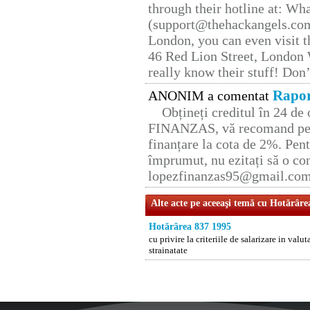
through their hotline at: W
(support@thehackangels.com
London, you can even visit th
46 Red Lion Street, London
really know their stuff! Don’
Rapor
ANONIM a comentat
Obțineți creditul în 24 d
FINANZAS, vă recomand pent
finanțare la cota de 2%. Pent
împrumut, nu ezitați să o con
lopezfinanzas95@gmail.co
Alte acte pe aceeaşi temă cu Hotărâre
Hotărârea 837 1995
cu privire la criteriile de salarizare in valu
strainatate