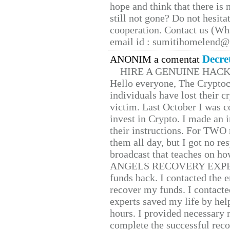
hope and think that there is
still not gone? Do not hesita
cooperation. Contact us (W
email id : sumitihomelend
Decre
ANONIM a comentat
HIRE A GENUINE HAC
Hello everyone, The Cryptocu
individuals have lost their c
victim. Last October I was 
invest in Crypto. I made an i
their instructions. For TWO 
them all day, but I got no re
broadcast that teaches on h
ANGELS RECOVERY EXPERT. H
funds back. I contacted the 
recover my funds. I contact
experts saved my life by hel
hours. I provided necessary 
complete the successful reco