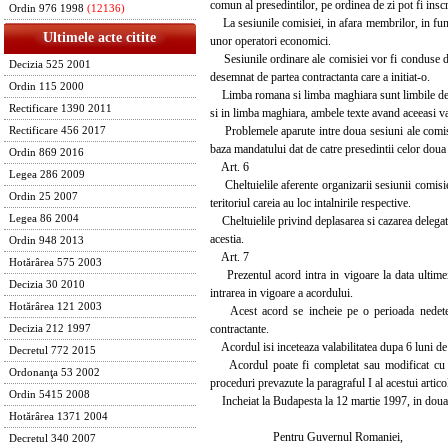
comun al presedintilor, pe ordinea de zi pot fi inscr
Ordin 976 1998
(12136)
La sesiunile comisiei, in afara membrilor, in functie
Ultimele acte citite
unor operatori economici.
Sesiunile ordinare ale comisiei vor fi conduse de c
Decizia 525 2001
desemnat de partea contractanta care a initiat-o.
Ordin 115 2000
Limba romana si limba maghiara sunt limbile de lu
Rectificare 1390 2011
si in limba maghiara, ambele texte avand aceeasi val
Problemele aparute intre doua sesiuni ale comisiei, 
Rectificare 456 2017
baza mandatului dat de catre presedintii celor doua 
Ordin 869 2016
Art. 6
Legea 286 2009
Cheltuielile aferente organizarii sesiunii comisiei
Ordin 25 2007
teritoriul careia au loc intalnirile respective.
Legea 86 2004
Cheltuielile privind deplasarea si cazarea delegatilo
acestia.
Ordin 948 2013
Art. 7
Hotărârea 575 2003
Prezentul acord intra in vigoare la data ultimei n
Decizia 30 2010
intrarea in vigoare a acordului.
Hotărârea 121 2003
Acest acord se incheie pe o perioada nedetermina
contractante.
Decizia 212 1997
Acordul isi inceteaza valabilitatea dupa 6 luni de l
Decretul 772 2015
Acordul poate fi completat sau modificat cu con
Ordonanţa 53 2002
proceduri prevazute la paragraful I al acestui artico
Ordin 5415 2008
Incheiat la Budapesta la 12 martie 1997, in doua e
Hotărârea 1371 2004
Pentru Guvernul Romaniei,
Decretul 340 2007