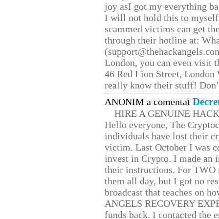
joy asI got my everything bac
I will not hold this to myself
scammed victims can get the
through their hotline at: W
(support@thehackangels.com
London, you can even visit th
46 Red Lion Street, London
really know their stuff! Don’
Decre
ANONIM a comentat
HIRE A GENUINE HAC
Hello everyone, The Cryptocu
individuals have lost their c
victim. Last October I was 
invest in Crypto. I made an i
their instructions. For TWO 
them all day, but I got no re
broadcast that teaches on h
ANGELS RECOVERY EXPERT. H
funds back. I contacted the 