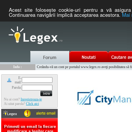
Acest site foloseşte cookie-uri pentru a vă asigura 
Continuarea navigării implică acceptarea acestora.
Mai 
Nou :
Legex.ro - portal de legislatie romaneasca. Un serviciu oferit g
Info :
Creându-vă un cont pe portalul www.legex.ro aveţi posibilitatea să fiţi
Info :
www.tntauto.ro - Managementul Integrat al Parcului Auto
E-
mail:
Parola:
Nu ai cont?
Inregistreaza-te
Ai uitat parola?
Click aici