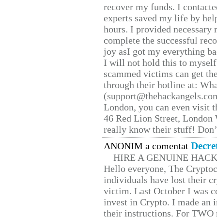
recover my funds. I contact
experts saved my life by hel
hours. I provided necessary 
complete the successful reco
joy asI got my everything bac
I will not hold this to myself
scammed victims can get the
through their hotline at: W
(support@thehackangels.com
London, you can even visit th
46 Red Lion Street, London
really know their stuff! Don’
Decre
ANONIM a comentat
HIRE A GENUINE HAC
Hello everyone, The Cryptocu
individuals have lost their c
victim. Last October I was 
invest in Crypto. I made an i
their instructions. For TWO 