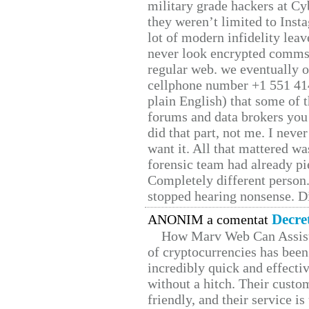
military grade hackers at Cy
they weren’t limited to Inst
lot of modern infidelity leav
never look encrypted comms, 
regular web. we eventually 
cellphone number +1 551 41
plain English) that some of t
forums and data brokers you 
did that part, not me. I neve
want it. All that mattered w
forensic team had already pie
Completely different person
stopped hearing nonsense. Di
Decre
ANONIM a comentat
How Marv Web Can Assist
of cryptocurrencies has be
incredibly quick and effecti
without a hitch. Their custo
friendly, and their service i