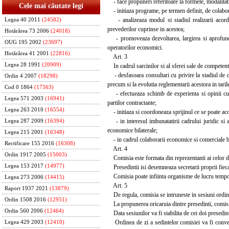
- face propuneri referitoare la formele, modalitatil
Cele mai căutate legi
- initiaza programe, pe termen definit, de colabor
- analizeaza modul si stadiul realizarii acordur
Legea 40 2011
(24582)
prevederilor cuprinse in acestea;
Hotărârea 73 2006
(24018)
- promoveaza dezvoltarea, largirea si aprofundare
OUG 195 2002
(23697)
operatorilor economici.
Hotărârea 41 2001
(22816)
Art. 3
Legea 28 1991
(20909)
In cadrul sarcinilor si al sferei sale de competent
- desfasoara consultari cu privire la stadiul de de
Ordin 4 2007
(18298)
precum si la evolutia reglementarii acestora in tarile
Cod 0 1864
(17563)
- efectueaza schimb de experienta si opinii cu pr
Legea 571 2003
(16941)
partilor contractante;
Legea 263 2010
(16554)
- initiaza si coordoneaza sprijinul ce se poate ac
- in interesul imbunatatirii cadrului juridic si a 
Legea 287 2009
(16394)
economice bilaterale;
Legea 215 2001
(16348)
- in cadrul colaborarii economice si comerciale bilat
Rectificare 155 2016
(16308)
Art. 4
Ordin 1917 2005
(15003)
Comisia este formata din reprezentanti ai celor do
Legea 153 2017
(14977)
Presedintii isi desemneaza secretarii proprii fiecare
Comisia poate infiinta organisme de lucru temporar
Legea 273 2006
(14415)
Art. 5
Raport 1937 2021
(13879)
De regula, comisia se intruneste in sesiuni ordina
Ordin 1508 2016
(12951)
La propunerea oricaruia dintre presedinti, comisia s
Ordin 560 2006
(12464)
Data sesiunilor va fi stabilita de cei doi presedinti
Ordinea de zi a sedintelor comisiei va fi convenit
Legea 429 2003
(12410)