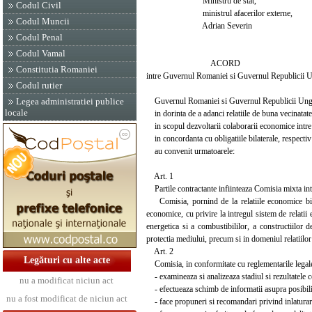
Ministru de stat,
Codul Civil
ministrul afacerilor externe,
Codul Muncii
Adrian Severin
Codul Penal
Codul Vamal
ACORD
Constitutia Romaniei
intre Guvernul Romaniei si Guvernul Republicii Un
Codul rutier
Guvernul Romaniei si Guvernul Republicii Ungare
Legea administratiei publice
locale
in dorinta de a adanci relatiile de buna vecinatate 
in scopul dezvoltarii colaborarii economice intre tar
in concordanta cu obligatiile bilaterale, respectiv 
au convenit urmatoarele:
Art. 1
Partile contractante infiinteaza Comisia mixta in
Comisia, pornind de la relatiile economice bilat
economice, cu privire la intregul sistem de relatii 
energetica si a combustibililor, a constructiilor d
protectia mediului, precum si in domeniul relatiilor
Art. 2
Legături cu alte acte
Comisia, in conformitate cu reglementarile legale n
- examineaza si analizeaza stadiul si rezultatele c
nu a modificat niciun act
- efectueaza schimb de informatii asupra posibilita
nu a fost modificat de niciun act
- face propuneri si recomandari privind inlaturarea