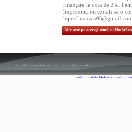
finanțare la cota de 2%. Pent
împrumut, nu ezitați să o con
lopezfinanzas95@gmail.co
Alte acte pe aceeaşi temă cu Hotărâre
Harta site
|
Termeni si conditii
|
Informatii despre cookie
Coduri postale
Prefixe si Coduri po