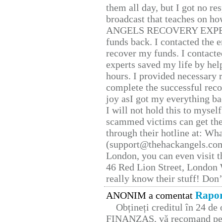
them all day, but I got no re
broadcast that teaches on h
ANGELS RECOVERY EXPERT. H
funds back. I contacted the 
recover my funds. I contact
experts saved my life by hel
hours. I provided necessary 
complete the successful reco
joy asI got my everything bac
I will not hold this to myself
scammed victims can get the
through their hotline at: W
(support@thehackangels.com
London, you can even visit th
46 Red Lion Street, London
really know their stuff! Don’
Rapor
ANONIM a comentat
Obțineți creditul în 24 d
FINANZAS, vă recomand pent