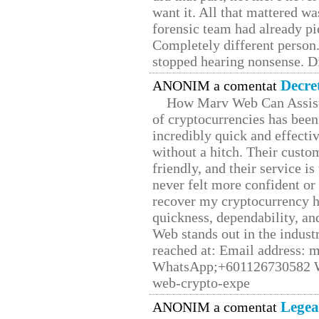
want it. All that mattered w
forensic team had already pie
Completely different person
stopped hearing nonsense. Di
Decre
ANONIM a comentat
How Marv Web Can Assist
of cryptocurrencies has be
incredibly quick and effecti
without a hitch. Their custo
friendly, and their service i
never felt more confident or
recover my cryptocurrency h
quickness, dependability, an
Web stands out in the indus
reached at: Email address:
WhatsApp;+601126730582 W
web-crypto-expe
Legea
ANONIM a comentat