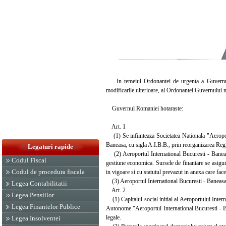
In temeiul Ordonantei de urgenta a Guvernului
modificarile ulterioare, al Ordonantei Guvernului 
Guvernul Romaniei hotaraste:
Art. 1
(1) Se infiinteaza Societatea Nationala "Aeroport
Baneasa, cu sigla A.I.B.B., prin reorganizarea Reg
Legaturi rapide
(2) Aeroportul International Bucuresti - Baneasa 
Codul Fiscal
gestiune economica. Sursele de finantare se asigura 
Codul de procedura fiscala
in vigoare si cu statutul prevazut in anexa care face
(3) Aeroportul International Bucuresti - Baneasa es
Legea Contabilitatii
Art. 2
Legea Pensiilor
(1) Capitalul social initial al Aeroportului Intern
Legea Finantelor Publice
Autonome "Aeroportul International Bucuresti - Ban
legale.
Legea Insolventei