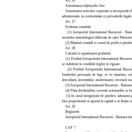
Art. 26
Amortizarea mijloacelor fixe
Amortizarea activelor corporale si necorporale din
administratie, in conformitate cu prevederile legale
Art. 27
Evidenta contabila
(1) Aeroportul International Bucuresti - Baneasa 
normelor metodologice elaborate de catre Ministeru
(2) Bilantul contabil si contul de profit si pierde
Art. 28
Calculul si repartizarea profitului
(1) Profitul Aeroportului International Bucuresti 
se stabileste in conditiile legilor in vigoare.
(2) Profitul Aeroportului International Bucurest
fondurilor prevazute de lege, se va repartiza, con
dezvoltarii, investitiilor, modernizarii, cercetarii 
(3) Aeroportul International Bucuresti - Baneasa isi
(4) Plata dividendelor cuvenite actionarilor se face
(5) In cazul inregistrarii de pierderi, adunarea ge
face proportional cu aportul la capital si in limita c
Art. 29
Registrele
Aeroportul International Bucuresti - Baneasa tine to
CAP. 7