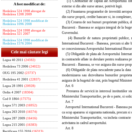
(1) Cheltuielile de capital ale Aeroportului Inte
A fost modificat de:
externe si din alte surse atrase, potrivit legii.
(2) Finantarea programelor de investitii aeroportu
Hotărârea 524 1998 abrogat de
Hotărârea 1208 2009
din surse proprii, credite bancare si, in completare,
Hotărârea 524 1998 modificat de
(3) Crearea de noi bunuri proprietate publica, dezv
Hotărârea 1096 2008
Bucuresti - Baneasa se asigura integral de la buget
Hotărârea 524 1998 abrogat de
Guvernului.
Hotărârea 321 2007
(4) Bunurile de natura proprietatii publice, rez
Hotărârea 524 1998 modificat de
International Bucuresti - Baneasa, precum si alte b
Hotărârea 1576 2004
se concesioneaza Aeroportului International Bucures
Cele mai căutate legi
(5) Obligatiile de plata ale Aeroportului Internati
in contractele aflate in derulare pentru realizarea 
Legea 40 2011
(24592)
Bucuresti - Baneasa, se vor asigura din surse propri
Hotărârea 73 2006
(24022)
(6) Obligatiile de plata nescadente pana la data i
OUG 195 2002
(23737)
modernizarea sau dezvoltarea bunurilor proprieta
Hotărârea 41 2001
(22837)
asigura de la bugetul de stat, prin bugetul Minister
Art. 6
Legea 28 1991
(20928)
Prestarea de servicii in interesul institutiilor st
Ordin 4 2007
(18304)
Ministerului Transporturilor, pe de o parte, si solici
Cod 0 1864
(17575)
Art. 7
Legea 571 2003
(16952)
Aeroportul International Bucuresti - Baneasa poate pu
ca scop apararea si siguranta nationala, precum si o
Legea 263 2010
(16574)
Ministerului Transporturilor, va incheia contracte cu
Legea 287 2009
(16416)
activitatea in cadrul aeroportului.
Legea 215 2001
(16383)
Art. 8
Rectificare 155 2016
(16313)