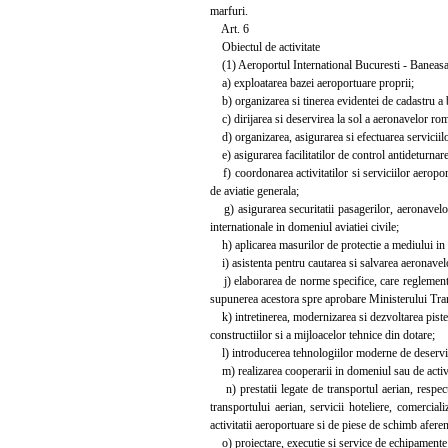
marfuri.
Art. 6
Obiectul de activitate
(1) Aeroportul International Bucuresti - Baneasa a
a) exploatarea bazei aeroportuare proprii;
b) organizarea si tinerea evidentei de cadastru a bu
c) dirijarea si deservirea la sol a aeronavelor roma
d) organizarea, asigurarea si efectuarea serviciil
e) asigurarea facilitatilor de control antideturnare,
f) coordonarea activitatilor si serviciilor aeroportu
de aviatie generala;
g) asigurarea securitatii pasagerilor, aeronavelor, 
internationale in domeniul aviatiei civile;
h) aplicarea masurilor de protectie a mediului in c
i) asistenta pentru cautarea si salvarea aeronavelor
j) elaborarea de norme specifice, care reglementeaza 
supunerea acestora spre aprobare Ministerului Tran
k) intretinerea, modernizarea si dezvoltarea pistelo
constructiilor si a mijloacelor tehnice din dotare;
l) introducerea tehnologiilor moderne de deservi
m) realizarea cooperarii in domeniul sau de activita
n) prestatii legate de transportul aerian, respecti
transportului aerian, servicii hoteliere, comercia
activitatii aeroportuare si de piese de schimb aferen
o) proiectare, executie si service de echipamente s