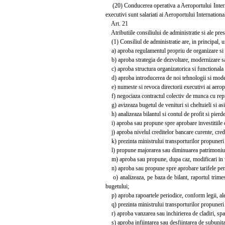
(20) Conducerea operativa a Aeroportului Internati
executivi sunt salariati ai Aeroportului Internation
Art. 21
Atributiile consiliului de administratie si ale pres
(1) Consiliul de administratie are, in principal, u
a) aproba regulamentul propriu de organizare si 
b) aproba strategia de dezvoltare, modernizare sau
c) aproba structura organizatorica si functionala 
d) aproba introducerea de noi tehnologii si moder
e) numeste si revoca directorii executivi ai aeropo
f) negociaza contractul colectiv de munca cu reprez
g) avizeaza bugetul de venituri si cheltuieli si as
h) analizeaza bilantul si contul de profit si pierde
i) aproba sau propune spre aprobare investitiile ce 
j) aproba nivelul creditelor bancare curente, credit
k) prezinta ministrului transporturilor propuneri d
l) propune majorarea sau diminuarea patrimoniului 
m) aproba sau propune, dupa caz, modificari in 
n) aproba sau propune spre aprobare tarifele pentru 
o) analizeaza, pe baza de bilant, raportul trimestr
bugetului;
p) aproba rapoartele periodice, conform legii, ale
q) prezinta ministrului transporturilor propuneri de
r) aproba vanzarea sau inchirierea de cladiri, spati
s) aproba infiintarea sau desfiintarea de subunitati