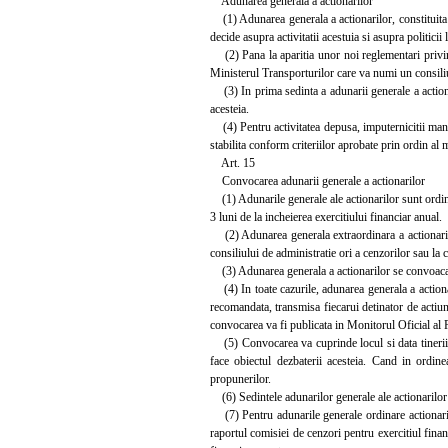
Adunarea generala a actionarilor
(1) Adunarea generala a actionarilor, constituita 
decide asupra activitatii acestuia si asupra politicii
(2) Pana la aparitia unor noi reglementari privind 
Ministerul Transporturilor care va numi un consiliu
(3) In prima sedinta a adunarii generale a actionar
acesteia.
(4) Pentru activitatea depusa, imputernicitii manda
stabilita conform criteriilor aprobate prin ordin al m
Art. 15
Convocarea adunarii generale a actionarilor
(1) Adunarile generale ale actionarilor sunt ordina
3 luni de la incheierea exercitiului financiar anual.
(2) Adunarea generala extraordinara a actionarilor 
consiliului de administratie ori a cenzorilor sau la 
(3) Adunarea generala a actionarilor se convoaca de
(4) In toate cazurile, adunarea generala a actiona
recomandata, transmisa fiecarui detinator de actiuni
convocarea va fi publicata in Monitorul Oficial al Ro
(5) Convocarea va cuprinde locul si data tinerii a
face obiectul dezbaterii acesteia. Cand in ordine
propunerilor.
(6) Sedintele adunarilor generale ale actionarilor 
(7) Pentru adunarile generale ordinare actionarii vo
raportul comisiei de cenzori pentru exercitiul financ