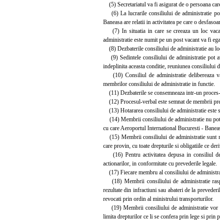
(5) Secretariatul va fi asigurat de o persoana care
(6) La lucrarile consiliului de administratie pot p
Baneasa are relatii in activitatea pe care o desfasoara
(7) In situatia in care se creeaza un loc vacan
administratie este numit pe un post vacant va fi eg
(8) Dezbaterile consiliului de administratie au loc 
(9) Sedintele consiliului de administratie pot ave
indeplinita aceasta conditie, reuniunea consiliului 
(10) Consiliul de administratie delibereaza val
membrilor consiliului de administratie in functie.
(11) Dezbaterile se consemneaza intr-un proces-ver
(12) Procesul-verbal este semnat de membrii prezent
(13) Hotararea consiliului de administratie este se
(14) Membrii consiliului de administratie nu pot fac
cu care Aeroportul International Bucuresti - Baneasa 
(15) Membrii consiliului de administratie sunt numit
care provin, cu toate drepturile si obligatiile ce deri
(16) Pentru activitatea depusa in consiliul de 
actionarilor, in conformitate cu prevederile legale.
(17) Fiecare membru al consiliului de administratie
(18) Membrii consiliului de administratie raspun
rezultate din infractiuni sau abateri de la prevederil
revocati prin ordin al ministrului transporturilor.
(19) Membrii consiliului de administratie vor put
limita drepturilor ce li se confera prin lege si prin p