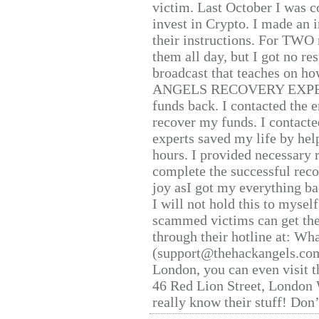
victim. Last October I was 
invest in Crypto. I made an i
their instructions. For TWO 
them all day, but I got no re
broadcast that teaches on h
ANGELS RECOVERY EXPERT. H
funds back. I contacted the 
recover my funds. I contact
experts saved my life by hel
hours. I provided necessary 
complete the successful reco
joy asI got my everything bac
I will not hold this to myself
scammed victims can get the
through their hotline at: W
(support@thehackangels.com
London, you can even visit th
46 Red Lion Street, London
really know their stuff! Don’