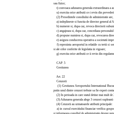
sau fizice;
t) convoaca adunarea generala extraordinara a acti
u) exercita orice atributii ce-i revin din prevederi
(2) Presedintele consiliului de administratie are, i
a) indeplineste si functia de director general al A
b) numeste si, dupa caz, revoca directorii subunit
c) angajeaza si, dupa caz, concediaza personalul d
d) propune numirea si, dupa caz, revocarea director
e) asigura conducerea operativa a societatii impre
f) reprezinta aeroportul in relatiile cu tertii si se
si ale celor conferite de legislatia in vigoare;
g) exercita orice atributii ce ii revin din regulame
CAP. 5
Gestiunea
Art. 22
Cenzorii
(1) Gestiunea Aeroportului International Bucurest
putin unul dintre cenzori trebuie sa fie expert conta
(2) In perioada in care statul detine mai mult de 2
(3) Adunarea generala alege 3 cenzori supleanti care 
(4) Cenzorii au urmatoarele atributii principale:
a) in cursul exercitiului financiar verifica gospoda
si informeaza consiliul de administratie despre nere