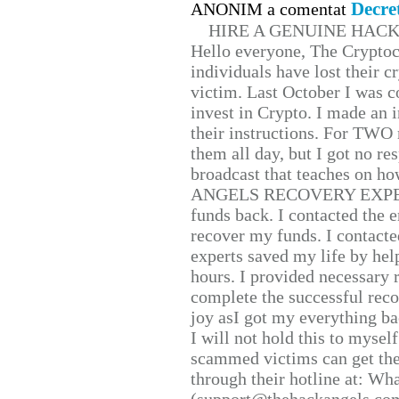
Decre
ANONIM a comentat
HIRE A GENUINE HAC
Hello everyone, The Cryptocu
individuals have lost their c
victim. Last October I was 
invest in Crypto. I made an i
their instructions. For TWO 
them all day, but I got no re
broadcast that teaches on h
ANGELS RECOVERY EXPERT. H
funds back. I contacted the 
recover my funds. I contact
experts saved my life by hel
hours. I provided necessary 
complete the successful reco
joy asI got my everything bac
I will not hold this to myself
scammed victims can get the
through their hotline at: W