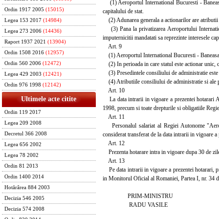
(1) Aeroportul International Bucuresti - Baneasa e
Ordin 1917 2005
(15015)
capitalului de stat.
(2) Adunarea generala a actionarilor are atributii s
Legea 153 2017
(14984)
(3) Pana la privatizarea Aeroportului Internation
Legea 273 2006
(14436)
imputernicitii mandatati sa reprezinte interesele capi
Raport 1937 2021
(13904)
Art. 9
Ordin 1508 2016
(12957)
(1) Aeroportul International Bucuresti - Baneasa es
(2) In perioada in care statul este actionar unic, co
Ordin 560 2006
(12472)
(3) Presedintele consiliului de administratie este 
Legea 429 2003
(12421)
(4) Atributiile consiliului de administratie si ale p
Ordin 976 1998
(12142)
Art. 10
Ultimele acte citite
La data intrarii in vigoare a prezentei hotarari Ae
1998, precum si toate drepturile si obligatiile Regi
Ordin 119 2017
Art. 11
Legea 209 2008
Personalul salariat al Regiei Autonome "Aeropor
considerat transferat de la data intrarii in vigoare a
Decretul 366 2008
Art. 12
Legea 656 2002
Prezenta hotarare intra in vigoare dupa 30 de zile 
Legea 78 2002
Art. 13
Ordin 81 2013
Pe data intrarii in vigoare a prezentei hotarari, p
Ordin 1400 2014
in Monitorul Oficial al Romaniei, Partea I, nr. 34
Hotărârea 884 2003
PRIM-MINISTRU
Decizia 546 2005
RADU VASILE
Decizia 574 2008