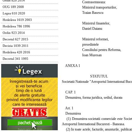
Ordin 820 2014
Contrasemneaza:
Ministrul transporturilor,
OUG 189 2008
Traian Basescu
Legea 610 2020
Hotărârea 1619 2003
Ministrul finantelor,
Hotărârea 786 1996
Daniel Daianu
Ordin 923 2014
Ministrul reformei,
Decretul 627 2015
presedintele
Decizia 1039 2011
Consiliului pentru Reforma,
Hotărârea 420 2016
Ioan Muresan
Decretul 341 1995
ANEXA 1
STATUTUL
Societatii Nationale "Aeroportul International Buc
CAP. 1
Denumirea, forma juridica, sediul, durata
Art. 1
Denumirea
(1) Denumirea societatii comerciale este Societa
Aeroportul International Bucuresti - Baneasa.
(2) In toate actele, facturile, anunturile, public