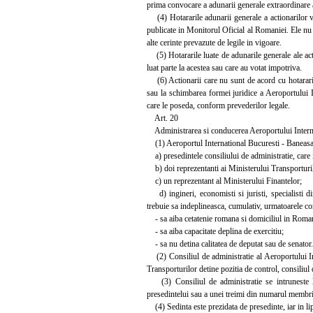
prima convocare a adunarii generale extraordinare a 
(4) Hotararile adunarii generale a actionarilor vor
publicate in Monitorul Oficial al Romaniei. Ele nu v
alte cerinte prevazute de legile in vigoare.
(5) Hotararile luate de adunarile generale ale action
luat parte la acestea sau care au votat impotriva.
(6) Actionarii care nu sunt de acord cu hotararile 
sau la schimbarea formei juridice a Aeroportului I
care le poseda, conform prevederilor legale.
Art. 20
Administrarea si conducerea Aeroportului Intern
(1) Aeroportul International Bucuresti - Baneasa
a) presedintele consiliului de administratie, care i
b) doi reprezentanti ai Ministerului Transporturi
c) un reprezentant al Ministerului Finantelor;
d) ingineri, economisti si juristi, specialisti di
trebuie sa indeplineasca, cumulativ, urmatoarele con
- sa aiba cetatenie romana si domiciliul in Roma
- sa aiba capacitate deplina de exercitiu;
- sa nu detina calitatea de deputat sau de senator.
(2) Consiliul de administratie al Aeroportului Int
Transporturilor detine pozitia de control, consiliul 
(3) Consiliul de administratie se intruneste la
presedintelui sau a unei treimi din numarul membri
(4) Sedinta este prezidata de presedinte, iar in li