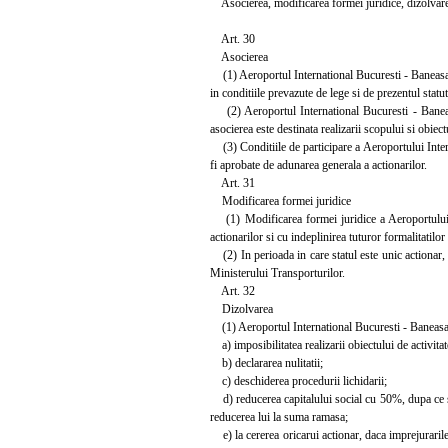
Asocierea, modificarea formei juridice, dizolvarea, 
Art. 30
Asocierea
(1) Aeroportul International Bucuresti - Baneasa po
in conditiile prevazute de lege si de prezentul statut
(2) Aeroportul International Bucuresti - Baneasa 
asocierea este destinata realizarii scopului si obiect
(3) Conditiile de participare a Aeroportului Intern
fi aprobate de adunarea generala a actionarilor.
Art. 31
Modificarea formei juridice
(1) Modificarea formei juridice a Aeroportului I
actionarilor si cu indeplinirea tuturor formalitatilor
(2) In perioada in care statul este unic actionar,
Ministerului Transporturilor.
Art. 32
Dizolvarea
(1) Aeroportul International Bucuresti - Baneasa 
a) imposibilitatea realizarii obiectului de activitat
b) declararea nulitatii;
c) deschiderea procedurii lichidarii;
d) reducerea capitalului social cu 50%, dupa ce s
reducerea lui la suma ramasa;
e) la cererea oricarui actionar, daca imprejurarile