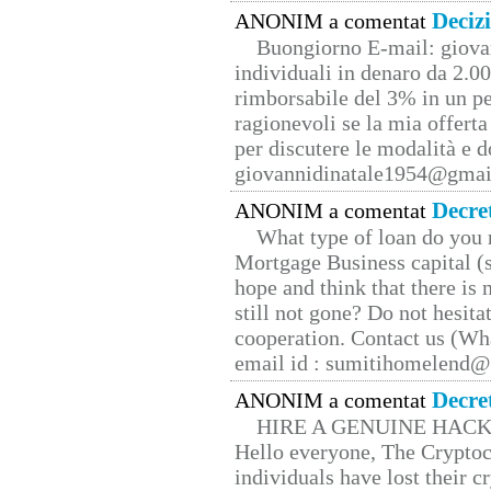
Deciz
ANONIM a comentat
Buongiorno E-mail: giova
individuali in denaro da 2.00
rimborsabile del 3% in un pe
ragionevoli se la mia offerta
per discutere le modalità e 
giovannidinatale1954@­gmai
Decre
ANONIM a comentat
What type of loan do you 
Mortgage Business capital (s
hope and think that there is
still not gone? Do not hesita
cooperation. Contact us (W
email id : sumitihomelend
Decre
ANONIM a comentat
HIRE A GENUINE HAC
Hello everyone, The Cryptocu
individuals have lost their c