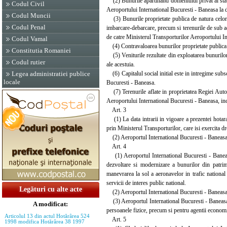
(2) Bunurile apartinand domeniului privat al statu
Codul Civil
Aeroportului International Bucuresti - Baneasa la data
Codul Muncii
(3) Bunurile proprietate publica de natura celor pr
Codul Penal
imbarcare-debarcare, precum si terenurile de sub 
de catre Ministerul Transporturilor Aeroportului Int
Codul Vamal
(4) Contravaloarea bunurilor proprietate publica n
Constitutia Romaniei
(5) Veniturile rezultate din exploatarea bunurilor 
Codul rutier
ale acestuia.
(6) Capitalul social initial este in intregime subscr
Legea administratiei publice
locale
Bucuresti - Baneasa.
(7) Terenurile aflate in proprietatea Regiei Auto
Aeroportului International Bucuresti - Baneasa, inclu
Art. 3
(1) La data intrarii in vigoare a prezentei hotarar
prin Ministerul Transporturilor, care isi exercita dre
(2) Aeroportul International Bucuresti - Baneasa va 
Art. 4
(1) Aeroportul International Bucuresti - Baneasa ar
dezvoltare si modernizare a bunurilor din patrimo
manevrarea la sol a aeronavelor in trafic national 
servicii de interes public national.
Legături cu alte acte
(2) Aeroportul International Bucuresti - Baneasa va p
(3) Aeroportul International Bucuresti - Baneasa 
A modificat:
persoanele fizice, precum si pentru agentii economici
Articolul 13 din actul Hotărârea 524
Art. 5
1998 modifica Hotărârea 38 1997