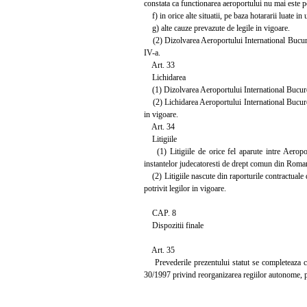
constata ca functionarea aeroportului nu mai este p
f) in orice alte situatii, pe baza hotararii luate i
g) alte cauze prevazute de legile in vigoare.
(2) Dizolvarea Aeroportului International Bucurest
IV-a.
Art. 33
Lichidarea
(1) Dizolvarea Aeroportului International Bucurest
(2) Lichidarea Aeroportului International Bucuresti
in vigoare.
Art. 34
Litigiile
(1) Litigiile de orice fel aparute intre Aeropor
instantelor judecatoresti de drept comun din Roma
(2) Litigiile nascute din raporturile contractuale d
potrivit legilor in vigoare.
CAP. 8
Dispozitii finale
Art. 35
Prevederile prezentului statut se completeaza cu 
30/1997 privind reorganizarea regiilor autonome, p