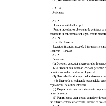
CAP. 6
Activitatea
Art. 23
Finantarea activitatii proprii
Pentru indeplinirea obiectului de activitate si in 
constituite in conformitate cu legea, credite bancare
Art. 24
Exercitiul financiar
Exercitiul financiar incepe la 1 ianuarie si se inch
Bucuresti - Baneasa.
Art. 25
Personalul
(1) Directorii executivi ai Aeroportului Internatio
(2) Directorii subunitatilor, celelalte persoane 
numiti si concediati de directorul general.
(3) Plata salariilor si a impozitelor aferente, a cote
(4) Drepturile si obligatiile personalului Aerop
regulamentul de ordine interioara.
(5) Drepturile de salarizare si celelalte drepturi 
numit de acesta.
(6) Pentru luarea unor decizii complexe directorul 
din diferite sectoare de activitate, urmand ca acest