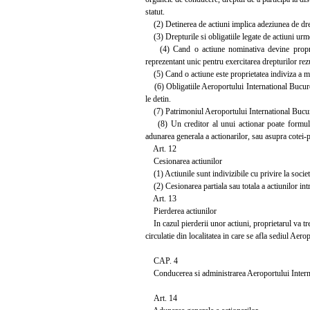
statut.
(2) Detinerea de actiuni implica adeziunea de drep
(3) Drepturile si obligatiile legate de actiuni urmea
(4) Cand o actiune nominativa devine proprieta
reprezentant unic pentru exercitarea drepturilor rez
(5) Cand o actiune este proprietatea indiviza a ma
(6) Obligatiile Aeroportului International Bucuresti
le detin.
(7) Patrimoniul Aeroportului International Bucurest
(8) Un creditor al unui actionar poate formula pr
adunarea generala a actionarilor, sau asupra cotei-pa
Art. 12
Cesionarea actiunilor
(1) Actiunile sunt indivizibile cu privire la societ
(2) Cesionarea partiala sau totala a actiunilor intre
Art. 13
Pierderea actiunilor
In cazul pierderii unor actiuni, proprietarul va treb
circulatie din localitatea in care se afla sediul Aer
CAP. 4
Conducerea si administrarea Aeroportului Intern
Art. 14