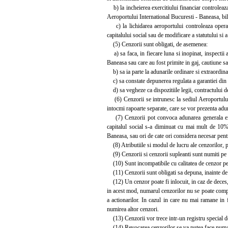
b) la incheierea exercitiului financiar controleaza
Aeroportului International Bucuresti - Baneasa, bila
c) la lichidarea aeroportului controleaza operati
capitalului social sau de modificare a statutului si a
(5) Cenzorii sunt obligati, de asemenea:
a) sa faca, in fiecare luna si inopinat, inspectii al
Baneasa sau care au fost primite in gaj, cautiune s
b) sa ia parte la adunarile ordinare si extraordinar
c) sa constate depunerea regulata a garantiei din p
d) sa vegheze ca dispozitiile legii, contractului de 
(6) Cenzorii se intrunesc la sediul Aeroportului 
intocmi rapoarte separate, care se vor prezenta adun
(7) Cenzorii pot convoca adunarea generala extrao
capitalul social s-a diminuat cu mai mult de 10% 
Baneasa, sau ori de cate ori considera necesar pentru 
(8) Atributiile si modul de lucru ale cenzorilor, pr
(9) Cenzorii si cenzorii supleanti sunt numiti pe o 
(10) Sunt incompatibile cu calitatea de cenzor per
(11) Cenzorii sunt obligati sa depuna, inainte de i
(12) Un cenzor poate fi inlocuit, in caz de deces, 
in acest mod, numarul cenzorilor nu se poate compl
a actionarilor. In cazul in care nu mai ramane in 
numirea altor cenzori.
(13) Cenzorii vor trece intr-un registru special del
(14) Revocarea cenzorilor se va putea face numai 