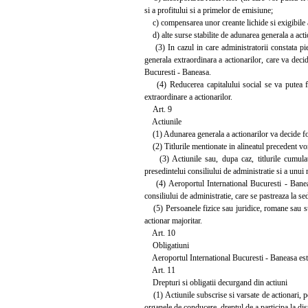
si a profitului si a primelor de emisiune;
c) compensarea unor creante lichide si exigibile a
d) alte surse stabilite de adunarea generala a action
(3) In cazul in care administratorii constata pie
generala extraordinara a actionarilor, care va decid
Bucuresti - Baneasa.
(4) Reducerea capitalului social se va putea fac
extraordinare a actionarilor.
Art. 9
Actiunile
(1) Adunarea generala a actionarilor va decide forma
(2) Titlurile mentionate in alineatul precedent vor
(3) Actiunile sau, dupa caz, titlurile cumulat
presedintelui consiliului de administratie si a unui
(4) Aeroportul International Bucuresti - Baneasa v
consiliului de administratie, care se pastreaza la sed
(5) Persoanele fizice sau juridice, romane sau stra
actionar majoritar.
Art. 10
Obligatiuni
Aeroportul International Bucuresti - Baneasa este au
Art. 11
Drepturi si obligatii decurgand din actiuni
(1) Actiunile subscrise si varsate de actionari, potr
organele de conducere, dreptul de a participa la dist