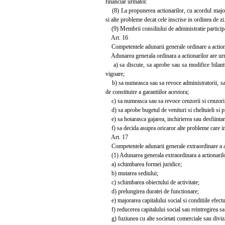
financiar urmator.
(8) La propunerea actionarilor, cu acordul majorita
si alte probleme decat cele inscrise in ordinea de zi
(9) Membrii consiliului de administratie participa l
Art. 16
Competentele adunarii generale ordinare a action
Adunarea generala ordinara a actionarilor are ur
a) sa discute, sa aprobe sau sa modifice bilantul c
vigoare;
b) sa numeasca sau sa revoce administratorii, sa f
de constituire a garantiilor acestora;
c) sa numeasca sau sa revoce cenzorii si cenzorii 
d) sa aprobe bugetul de venituri si cheltuieli si pr
e) sa hotarasca gajarea, inchirierea sau desfiintar
f) sa decida asupra oricaror alte probleme care int
Art. 17
Competentele adunarii generale extraordinare a a
(1) Adunarea generala extraordinara a actionarilo
a) schimbarea formei juridice;
b) mutarea sediului;
c) schimbarea obiectului de activitate;
d) prelungirea duratei de functionare;
e) majorarea capitalului social si conditiile efectua
f) reducerea capitalului social sau reintregirea sa
g) fuziunea cu alte societati comerciale sau diviz