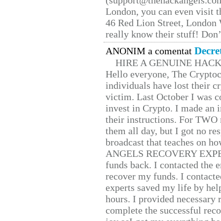
(support@thehackangels.com
London, you can even visit th
46 Red Lion Street, London
really know their stuff! Don’
Decre
ANONIM a comentat
HIRE A GENUINE HAC
Hello everyone, The Cryptocu
individuals have lost their c
victim. Last October I was 
invest in Crypto. I made an i
their instructions. For TWO 
them all day, but I got no re
broadcast that teaches on h
ANGELS RECOVERY EXPERT. H
funds back. I contacted the 
recover my funds. I contact
experts saved my life by hel
hours. I provided necessary 
complete the successful reco