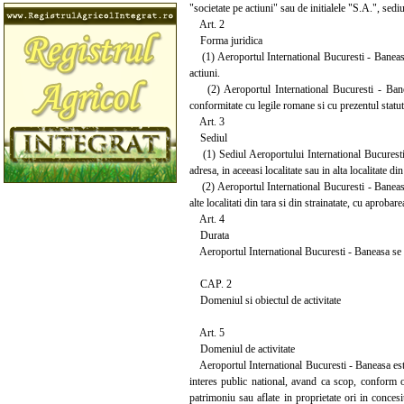
"societate pe actiuni" sau de initialele "S.A.", sedi
Art. 2
Forma juridica
(1) Aeroportul International Bucuresti - Baneasa e
actiuni.
(2) Aeroportul International Bucuresti - Baneasa 
conformitate cu legile romane si cu prezentul statu
Art. 3
Sediul
(1) Sediul Aeroportului International Bucuresti - 
adresa, in aceeasi localitate sau in alta localitate d
(2) Aeroportul International Bucuresti - Baneasa po
alte localitati din tara si din strainatate, cu aprobar
Art. 4
Durata
Aeroportul International Bucuresti - Baneasa se con
CAP. 2
Domeniul si obiectul de activitate
Art. 5
Domeniul de activitate
Aeroportul International Bucuresti - Baneasa este 
interes public national, avand ca scop, conform obi
patrimoniu sau aflate in proprietate ori in concesi