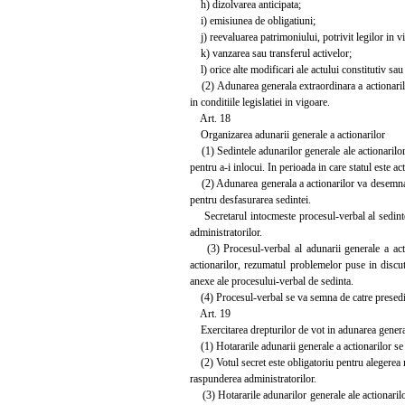
h) dizolvarea anticipata;
i) emisiunea de obligatiuni;
j) reevaluarea patrimoniului, potrivit legilor in v
k) vanzarea sau transferul activelor;
l) orice alte modificari ale actului constitutiv sau
(2) Adunarea generala extraordinara a actionarilor va
in conditiile legislatiei in vigoare.
Art. 18
Organizarea adunarii generale a actionarilor
(1) Sedintele adunarilor generale ale actionarilor 
pentru a-i inlocui. In perioada in care statul este 
(2) Adunarea generala a actionarilor va desemna, din
pentru desfasurarea sedintei.
Secretarul intocmeste procesul-verbal al sedintei a
administratorilor.
(3) Procesul-verbal al adunarii generale a action
actionarilor, rezumatul problemelor puse in discuti
anexe ale procesului-verbal de sedinta.
(4) Procesul-verbal se va semna de catre presedinte
Art. 19
Exercitarea drepturilor de vot in adunarea general
(1) Hotararile adunarii generale a actionarilor se 
(2) Votul secret este obligatoriu pentru alegerea me
raspunderea administratorilor.
(3) Hotararile adunarilor generale ale actionarilor