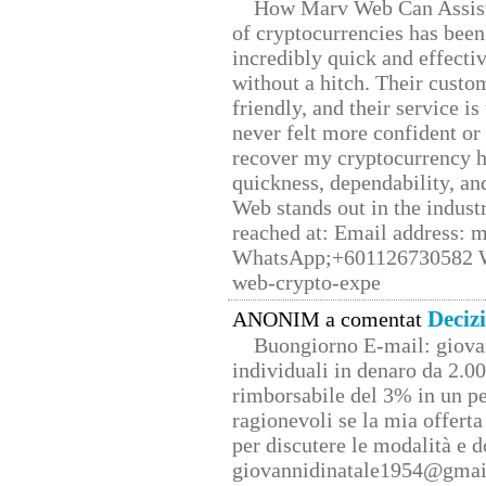
How Marv Web Can Assist
of cryptocurrencies has be
incredibly quick and effecti
without a hitch. Their custo
friendly, and their service i
never felt more confident or
recover my cryptocurrency h
quickness, dependability, an
Web stands out in the indus
reached at: Email address:
WhatsApp;+601126730582 W
web-crypto-expe
Deciz
ANONIM a comentat
Buongiorno E-mail: giova
individuali in denaro da 2.00
rimborsabile del 3% in un pe
ragionevoli se la mia offerta
per discutere le modalità e 
giovannidinatale1954@­gmai