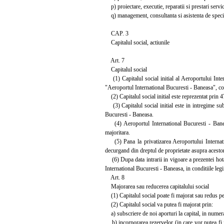
p) proiectare, executie, reparatii si prestari servic
q) management, consultanta si asistenta de specia
CAP. 3
Capitalul social, actiunile
Art. 7
Capitalul social
(1) Capitalul social initial al Aeroportului Inte
"Aeroportul International Bucuresti - Baneasa", con
(2) Capitalul social initial este reprezentat prin 
(3) Capitalul social initial este in intregime subsc
Bucuresti - Baneasa.
(4) Aeroportul International Bucuresti - Baneasa 
majoritara.
(5) Pana la privatizarea Aeroportului Internationa
decurgand din dreptul de proprietate asupra acestora
(6) Dupa data intrarii in vigoare a prezentei hotar
International Bucuresti - Baneasa, in conditiile legi
Art. 8
Majorarea sau reducerea capitalului social
(1) Capitalul social poate fi majorat sau redus pe b
(2) Capitalul social va putea fi majorat prin:
a) subscriere de noi aporturi la capital, in numera
b) incorporarea rezervelor (in care vor putea fi in