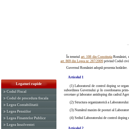
În temeiul
art. 108 din Constituţia
României, re
art. 869 din Legea nr. 287/2009
privind Codul civil
Guvernul României adoptă prezenta hotărâre.
Articolul 1
Legaturi rapide
(1) Laboratorul de control doping se organiz
subordinea Guvernului şi în coordonarea prim-min
Codul Fiscal
cercetare şi laborator antidoping din cadrul Agenţ
Codul de procedura fiscala
(2) Structura organizatorică a Laboratorului
Legea Contabilitatii
(3) Numărul maxim de posturi al Laboratoru
Legea Pensiilor
(4) Sediul Laboratorului de control doping e
Legea Finantelor Publice
Legea Insolventei
Articolul 2