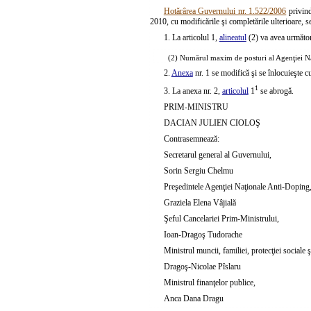
Hotărârea Guvernului nr. 1.522/2006
privind
2010, cu modificările şi completările ulterioare,
1. La articolul 1,
alineatul
(2) va avea următor
(2) Numărul maxim de posturi al Agenţiei Na
2.
Anexa
nr. 1 se modifică şi se înlocuieşte c
1
3. La anexa nr. 2,
articolul
1
se abrogă.
PRIM-MINISTRU
DACIAN JULIEN CIOLOŞ
Contrasemnează:
Secretarul general al Guvernului,
Sorin Sergiu Chelmu
Preşedintele Agenţiei Naţionale Anti-Doping
Graziela Elena Vâjială
Şeful Cancelariei Prim-Ministrului,
Ioan-Dragoş Tudorache
Ministrul muncii, familiei, protecţiei sociale 
Dragoş-Nicolae Pîslaru
Ministrul finanţelor publice,
Anca Dana Dragu