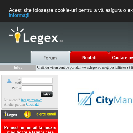
Acest site foloseşte cookie-uri pentru a vă asigura o ex
informaţii
Nou :
Info :
Legex.ro - portal de legislatie romaneasca. Un serviciu oferit g
Creându-vă un cont pe portalul www.legex.ro aveţi posibilitatea să fiţi
Info :
www.tntauto.ro - Managementul Integrat al Parcului Auto
Info :
Cauta coduri postale si prefixe telefonice nationale si internationale
E-
mail:
Parola:
Nu ai cont?
Inregistreaza-te
Ai uitat parola?
Click aici