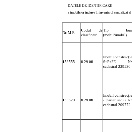
DATELE DE IDENTIFICARE
a imobilelor incluse în inventarul centralizat 
Codul de
Tip bu
Nr. M.F.
clasificare
(mobil/imobil)
Imobil construcţi
158555
8.29.08
S+P+2E Nr
cadastral 229530
Imobil construcţi
153520
8.29.08
- parter sediu Nr
cadastral 209772