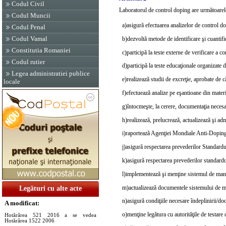
Codul Civil
Laboratorul de control doping are următoarele 
Codul Muncii
a)
asigură efectuarea analizelor de control dop
Codul Penal
Codul Vamal
b)
dezvoltă metode de identificare şi cuantif
Constitutia Romaniei
c)
participă la teste externe de verificare a
Codul rutier
d)
participă la teste educaţionale organizate
Legea administratiei publice
e)
realizează studii de excreţie, aprobate de 
locale
f)
efectuează analize pe eşantioane din materia
g)
întocmeşte, la cerere, documentaţia necesar
h)
realizează, prelucrează, actualizează şi ad
i)
raportează Agenţiei Mondiale Anti-Doping,
j)
asigură respectarea prevederilor Standardul
k)
asigură respectarea prevederilor standa
l)
implementează şi menţine sistemul de mana
m)
actualizează documentele sistemului de m
Legături cu alte acte
n)
asigură condiţiile necesare îndeplinirii/do
A modificat:
o)
menţine legătura cu autorităţile de testar
Hotărârea 521 2016 a se vedea
Hotărârea 1522 2006