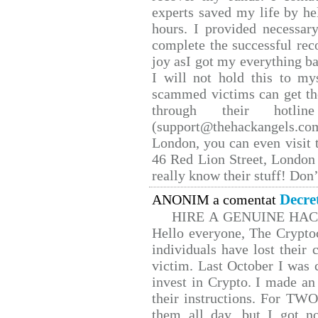
experts saved my life by he
hours. I provided necessar
complete the successful rec
joy asI got my everything bac
I will not hold this to mys
scammed victims can get th
through their hotlin
(support@thehackangels.co
London, you can even visit t
46 Red Lion Street, London
really know their stuff! Don’
Decre
ANONIM a comentat
HIRE A GENUINE HA
Hello everyone, The Cryptoc
individuals have lost their 
victim. Last October I was
invest in Crypto. I made an 
their instructions. For TW
them all day, but I got n