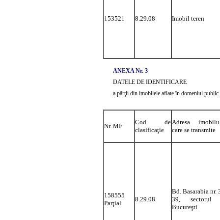
153521
8.29.08
Imobil teren
ANEXA Nr. 3
DATELE DE IDENTIFICARE
a părţii din imobilele aflate în domeniul publi
Cod de
Adresa imobilu
Nr. MF
clasificaţie
care se transmite
Bd. Basarabia nr. 
158555
8.29.08
39, sectorul 
Parţial
Bucureşti