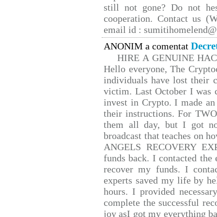
still not gone? Do not hes
cooperation. Contact us 
email id : sumitihomelend
Decre
ANONIM a comentat
HIRE A GENUINE HA
Hello everyone, The Cryptoc
individuals have lost their 
victim. Last October I was
invest in Crypto. I made an 
their instructions. For TW
them all day, but I got n
broadcast that teaches on 
ANGELS RECOVERY EXPERT.
funds back. I contacted the 
recover my funds. I conta
experts saved my life by he
hours. I provided necessar
complete the successful rec
joy asI got my everything bac