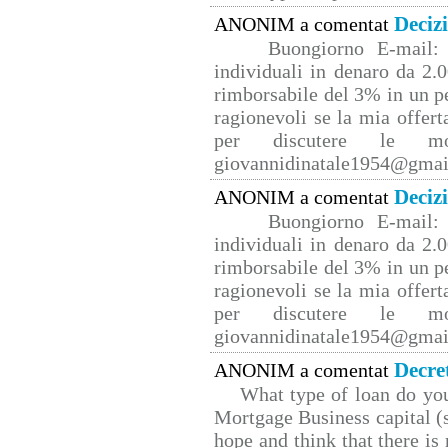
Deciz
ANONIM a comentat
Buongiorno E-mail: 
individuali in denaro da 2.0
rimborsabile del 3% in un p
ragionevoli se la mia offert
per discutere le mo
giovannidinatale1954@­gmai
Deciz
ANONIM a comentat
Buongiorno E-mail: 
individuali in denaro da 2.0
rimborsabile del 3% in un p
ragionevoli se la mia offert
per discutere le mo
giovannidinatale1954@­gmai
Decre
ANONIM a comentat
What type of loan do yo
Mortgage Business capital (s
hope and think that there is