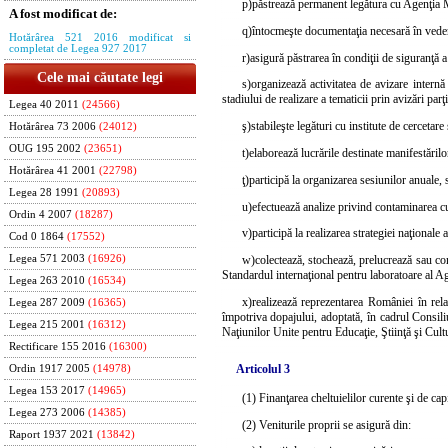
p)
păstrează permanent legătura cu Agenţia M
A fost modificat de:
q)
întocmeşte documentaţia necesară în vederea
Hotărârea 521 2016 modificat si
completat de Legea 927 2017
r)
asigură păstrarea în condiţii de siguranţă 
Cele mai căutate legi
s)
organizează activitatea de avizare internă
stadiului de realizare a tematicii prin avizări parţi
Legea 40 2011
(24566)
ş)
stabileşte legături cu institute de cercetare
Hotărârea 73 2006
(24012)
OUG 195 2002
(23651)
t)
elaborează lucrările destinate manifestărilor
Hotărârea 41 2001
(22798)
ţ)
participă la organizarea sesiunilor anuale,
Legea 28 1991
(20893)
u)
efectuează analize privind contaminarea cu 
Ordin 4 2007
(18287)
v)
participă la realizarea strategiei naţional
Cod 0 1864
(17552)
Legea 571 2003
(16926)
w)
colectează, stochează, prelucrează sau co
Standardul internaţional pentru laboratoare al 
Legea 263 2010
(16534)
x)
realizează reprezentarea României în relaţ
Legea 287 2009
(16365)
împotriva dopajului, adoptată, în cadrul Consil
Legea 215 2001
(16312)
Naţiunilor Unite pentru Educaţie, Ştiinţă şi Cult
Rectificare 155 2016
(16300)
Articolul 3
Ordin 1917 2005
(14978)
Legea 153 2017
(14965)
(1) Finanţarea cheltuielilor curente şi de cap
Legea 273 2006
(14385)
(2) Veniturile proprii se asigură din:
Raport 1937 2021
(13842)