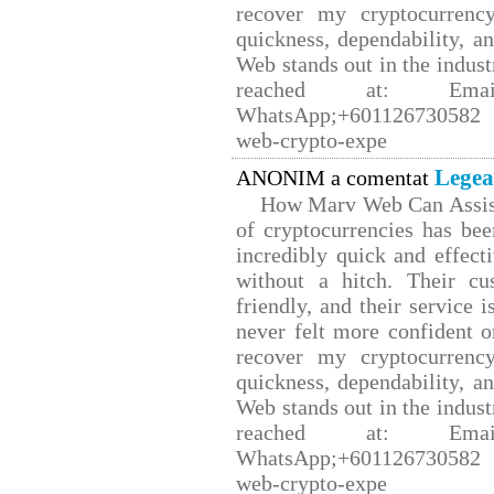
recover my cryptocurrency
quickness, dependability, a
Web stands out in the indus
reached at: Email
WhatsApp;+601126730582 W
web-crypto-expe
Legea
ANONIM a comentat
How Marv Web Can Assist
of cryptocurrencies has b
incredibly quick and effect
without a hitch. Their cu
friendly, and their service 
never felt more confident o
recover my cryptocurrency
quickness, dependability, a
Web stands out in the indus
reached at: Email
WhatsApp;+601126730582 W
web-crypto-expe