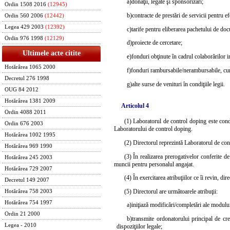
a)
donaţii, legate şi sponsorizări;
Ordin 1508 2016
(12945)
b)
contracte de prestări de servicii pentru e
Ordin 560 2006
(12442)
Legea 429 2003
(12392)
c)
tarife pentru eliberarea pachetului de do
Ordin 976 1998
(12129)
d)
proiecte de cercetare;
Ultimele acte citite
e)
fonduri obţinute în cadrul colaborărilor i
Hotărârea 1065 2000
f)
fonduri rambursabile/nerambursabile, cum a
Decretul 276 1998
g)
alte surse de venituri în condiţiile legii.
OUG 84 2012
Hotărârea 1381 2009
Articolul 4
Ordin 4088 2011
(1) Laboratorul de control doping este condu
Ordin 676 2003
Laboratorului de control doping.
Hotărârea 1002 1995
(2) Directorul reprezintă Laboratorul de contr
Hotărârea 969 1990
(3) În realizarea prerogativelor conferite de
Hotărârea 245 2003
muncii pentru personalul angajat.
Hotărârea 729 2007
(4) În exercitarea atribuţiilor ce îi revin, dir
Decretul 149 2007
(5) Directorul are următoarele atribuţii:
Hotărârea 758 2003
Hotărârea 754 1997
a)
iniţiază modificări/completări ale modulu
Ordin 21 2000
b)
transmite ordonatorului principal de cre
Legea - 2010
dispoziţiilor legale;