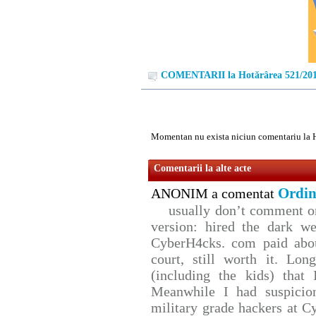
COMENTARII la Hotărârea 521/20
Momentan nu exista niciun comentariu la 
Comentarii la alte acte
Ordin
ANONIM a comentat
usually don’t comment on 
version: hired the dark we
CyberH4cks. com paid abou
court, still worth it. Lo
(including the kids) that 
Meanwhile I had suspicio
military grade hackers at C