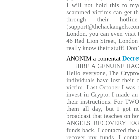
I will not hold this to mys
scammed victims can get th
through their hotlin
(support@thehackangels.co
London, you can even visit t
46 Red Lion Street, London
really know their stuff! Don’
Decre
ANONIM a comentat
HIRE A GENUINE HA
Hello everyone, The Cryptoc
individuals have lost their 
victim. Last October I was
invest in Crypto. I made an 
their instructions. For TW
them all day, but I got n
broadcast that teaches on 
ANGELS RECOVERY EXPERT.
funds back. I contacted the 
recover my funds. I conta