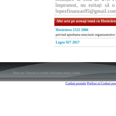
împrumut, nu ezitați să o 
lopezfinanzas95@gmail.co
Alte acte pe aceeaşi temă cu Hotărâre
Hotărârea 1522 2006
privind aprobarea structurii organizatoric
Legea 927 2017
Harta site
|
Termeni si conditii
|
Informatii despre cookie
Coduri postale
Prefixe si Coduri po