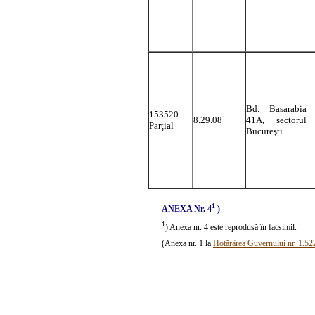
Bd. Basarabia 
153520
8.29.08
41A, sectorul 
Parţial
Bucureşti
1
ANEXA Nr. 4
)
1
) Anexa nr. 4 este reprodusă în facsimil.
(Anexa nr. 1 la
Hotărârea Guvernului nr. 1.52