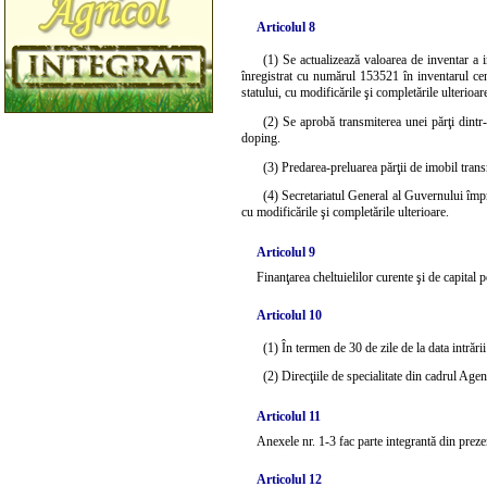
Articolul 8
(1) Se actualizează valoarea de inventar a 
înregistrat cu numărul 153521 în inventarul cen
statului, cu modificările şi completările ulterioare
(2) Se aprobă transmiterea unei părţi dintr
doping.
(3) Predarea-preluarea părţii de imobil transm
(4) Secretariatul General al Guvernului împr
cu modificările şi completările ulterioare.
Articolul 9
Finanţarea cheltuielilor curente şi de capital
Articolul 10
(1) În termen de 30 de zile de la data intrăr
(2) Direcţiile de specialitate din cadrul Age
Articolul 11
Anexele nr. 1-3 fac parte integrantă din preze
Articolul 12