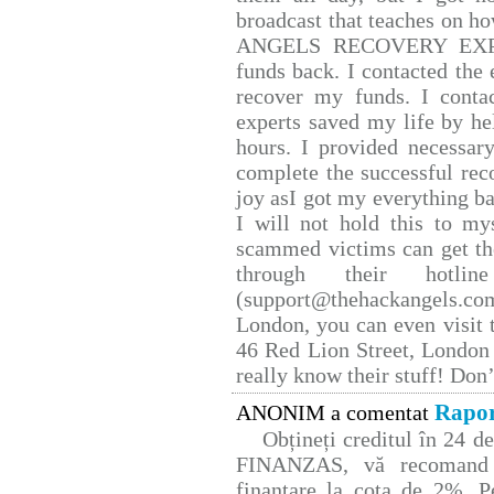
broadcast that teaches on 
ANGELS RECOVERY EXPERT.
funds back. I contacted the 
recover my funds. I conta
experts saved my life by he
hours. I provided necessar
complete the successful rec
joy asI got my everything bac
I will not hold this to mys
scammed victims can get th
through their hotlin
(support@thehackangels.co
London, you can even visit t
46 Red Lion Street, London
really know their stuff! Don’
Rapor
ANONIM a comentat
Obțineți creditul în 24 
FINANZAS, vă recomand p
finanțare la cota de 2%. P