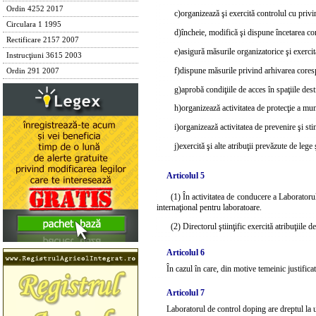
Ordin 4252 2017
c)
organizează şi exercită controlul cu privi
Circulara 1 1995
d)
încheie, modifică şi dispune încetarea con
Rectificare 2157 2007
e)
asigură măsurile organizatorice şi exercit
Instrucţiuni 3615 2003
f)
dispune măsurile privind arhivarea core
Ordin 291 2007
g)
aprobă condiţiile de acces în spaţiile des
h)
organizează activitatea de protecţie a munc
i)
organizează activitatea de prevenire şi sti
j)
exercită şi alte atribuţii prevăzute de lege
Articolul 5
(1) În activitatea de conducere a Laboratorul
internaţional pentru laboratoare.
(2) Directorul ştiinţific exercită atribuţiile 
Articolul 6
În cazul în care, din motive temeinic justificate
Articolul 7
Laboratorul de control doping are dreptul la 