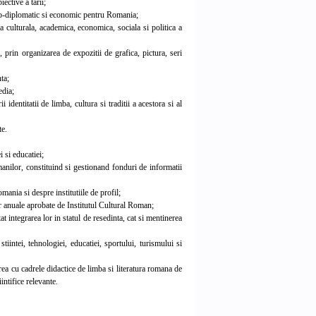
ective a tarii;
tico-diplomatic si economic pentru Romania;
 culturala, academica, economica, sociala si politica a
prin organizarea de expozitii de grafica, pictura, seri
ta;
edia;
identitatii de limba, cultura si traditii a acestora si al
te.
 si educatiei;
manilor, constituind si gestionand fonduri de informatii
nia si despre institutiile de profil;
anuale aprobate de Institutul Cultural Roman;
t integrarea lor in statul de resedinta, cat si mentinerea
iintei, tehnologiei, educatiei, sportului, turismului si
a cu cadrele didactice de limba si literatura romana de
intifice relevante.