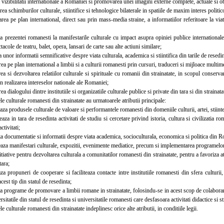
izibilitatii internationale a Romaniei si promovarea unei imagini externe complete, actuale si obi
 schimburilor culturale, stiintifice si tehnologice bilaterale in spatiile de maxim interes poli
pe plan international, direct sau prin mass-media straine, a informatiilor referitoare la viata
rezentei romanesti la manifestarile culturale cu impact asupra opiniei publice internationale, 
acole de teatru, balet, opera, lansari de carte sau alte actiuni similare;
nor informatii semnificative despre viata culturala, academica si stiintifica din tarile de resedin
pe plan international a limbii si a culturii romanesti prin cursuri, traduceri si mijloace multim
si dezvoltarea relatiilor culturale si spirituale cu romanii din strainatate, in scopul conservarii 
 in realizarea intereselor nationale ale Romaniei;
dialogului dintre institutiile si organizatiile culturale publice si private din tara si din strainata
e culturale romanesti din strainatate au urmatoarele atributii principale:
produsele culturale de valoare si performantele romanesti din domeniile culturii, artei, stiintei
in tara de resedinta activitati de studiu si cercetare privind istoria, cultura si civilizatia ro
ctivitati;
documentatie si informatii despre viata academica, socioculturala, economica si politica din Roma
 manifestari culturale, expozitii, evenimente mediatice, precum si implementarea programelor 
iative pentru dezvoltarea culturala a comunitatilor romanesti din strainatate, pentru a favoriza ata
tara;
ropuneri de cooperare si faciliteaza contacte intre institutiile romanesti din sfera culturii, st
 acest tip din statul de resedinta;
 programe de promovare a limbii romane in strainatate, folosindu-se in acest scop de colaborare
sitatile din statul de resedinta si universitatile romanesti care desfasoara activitati didactice si sti
 culturale romanesti din strainatate indeplinesc orice alte atributii, in conditiile legii.