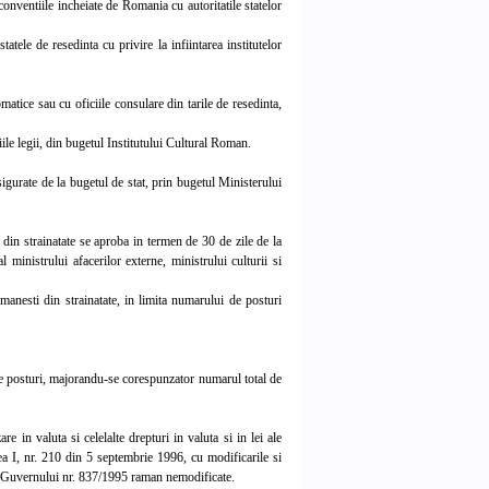
conventiile incheiate de Romania cu autoritatile statelor
ele de resedinta cu privire la infiintarea institutelor
matice sau cu oficiile consulare din tarile de resedinta,
ile legii, din bugetul Institutului Cultural Roman.
sigurate de la bugetul de stat, prin bugetul Ministerului
din strainatate se aproba in termen de 30 de zile de la
 ministrului afacerilor externe, ministrului culturii si
manesti din strainatate, in limita numarului de posturi
e posturi, majorandu-se corespunzator numarul total de
 in valuta si celelalte drepturi in valuta si in lei ale
ea I, nr. 210 din 5 septembrie 1996, cu modificarile si
rea Guvernului nr. 837/1995 raman nemodificate.