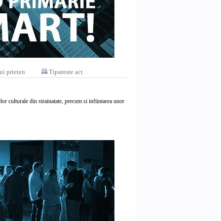
ui prieten
Tipareste act
lor culturale din strainatate, precum si infiintarea unor