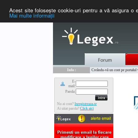
Acest site foloseşte cookie-uri pentru a vă asigura o e
Mai multe informaţii
Nou :
Legex.ro - portal de legislati
Info :
Creându-vă un cont pe portalul ww
Info :
www.tntauto.ro - Managementul 
E-
mail:
Parola:
Nu ai cont?
Inregistreaza-te
Ai uitat parola?
Click aici