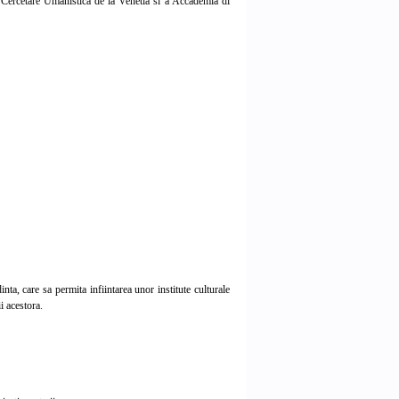
Cercetare Umanistica de la Venetia si a Accademia di
nta, care sa permita infiintarea unor institute culturale
i acestora.