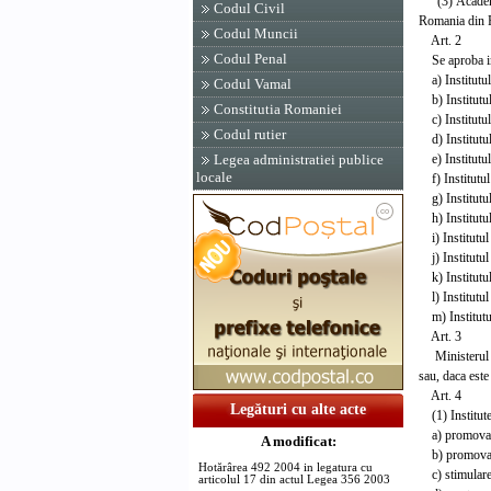
(3) Academia 
Codul Civil
Romania din
Codul Muncii
Art. 2
Codul Penal
Se aproba infi
a) Institutul
Codul Vamal
b) Institutul
Constitutia Romaniei
c) Institutul
Codul rutier
d) Institutul
e) Institutul
Legea administratiei publice
locale
f) Institutul
g) Institutul
h) Institutul
i) Institutul
j) Institutul
k) Institutul
l) Institutul 
m) Institutul
Art. 3
Ministerul Afa
sau, daca este
Art. 4
Legături cu alte acte
(1) Institutel
a) promovarea 
A modificat:
b) promovarea 
Hotărârea 492 2004 in legatura cu
c) stimularea,
articolul 17 din actul Legea 356 2003