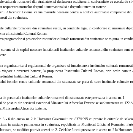
e culturale romanesti din strainatate isi desfasoara activitatea in conformitate cu acordurile si 
cu respectarea normelor dreptului international si a dreptului intern in materie.
 Afacerilor Externe va lua masurile necesare pentru a notifica autoritatile competente din stat
nesti din strainatate.
e culturale romanesti din strainatate sustin, in conditiile legii, in colaborare cu misiunile diplo
terna a Institutului Cultural Roman.
 programelor si proiectelor institutelor culturale romanesti din strainatate se asigura, in conditi
urente si de capital necesare functionarii institutelor culturale romanesti din strainatate sunt a
terne.
organizatorica si regulamentul de organizare si functionare a institutelor culturale romanesti 
in vigoare a prezentei hotarari, la propunerea Institutului Cultural Roman, prin ordin comun al
esedintelui Institutului Cultural Roman.
 fostelor centre culturale romanesti din strainatate se preia de catre institutele culturale ro
de personal a institutelor culturale romanesti din strainatate este prevazuta in anexa nr. 1.
e posturi din serviciul exterior al Ministerului Afacerilor Externe se suplimenteaza cu 122 d
t Ministerului Afacerilor Externe.
3 - 6 din anexa nr. 2 la Hotararea Guvernului nr. 837/1995 cu privire la criteriile de salarizare
trimis in misiune permanenta in strainatate, republicata in Monitorul Oficial al Romaniei, Part
lterioare, se modifica potrivit anexei nr. 2. Celelalte functii prevazute in anexa nr. 2 la Hotara