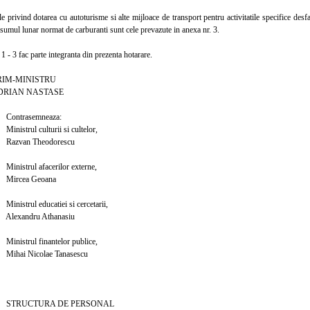
ivind dotarea cu autoturisme si alte mijloace de transport pentru activitatile specifice desfasu
sumul lunar normat de carburanti sunt cele prevazute in anexa nr. 3.
- 3 fac parte integranta din prezenta hotarare.
MINISTRU
N NASTASE
semneaza:
 culturii si cultelor,
 Theodorescu
 afacerilor externe,
a Geoana
educatiei si cercetarii,
ru Athanasiu
 finantelor publice,
icolae Tanasescu
URA DE PERSONAL