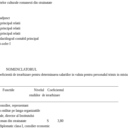
r culturale romanesti din strainatate
adjunct
rincipal relatii
rincipal relatii
rincipal relatii
actilograf-contabil principal
-sofer I
NCLATORUL
coeficientii de ierarhizare pentru determinarea salariilor in valuta pentru personalul trimis in misi
_____________________________________________________________________
ctiile Nivelul Coeficientul
tudiilor de ierarhizare
_____________________________________________________________________
nsilier, reprezentant
ilitar pe langa organizatiile
, director al Institutului
 Roman din strainatate S 3,80
iplomatic clasa I, consilier economic