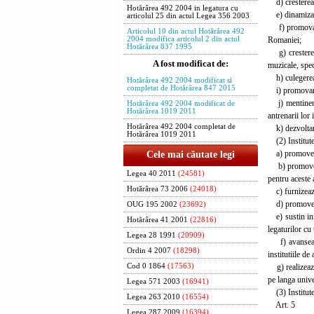
d) cresterea v
Hotărârea 492 2004 in legatura cu
e) dinamizarea
articolul 25 din actul Legea 356 2003
f) promovarea 
Articolul 10 din actul Hotărârea 492
Romaniei;
2004 modifica articolul 2 din actul
Hotărârea 837 1995
g) cresterea p
A fost modificat de:
muzicale, spect
h) culegerea u
Hotărârea 492 2004 modificat si
completat de Hotărârea 847 2015
i) promovarea 
j) mentinerea 
Hotărârea 492 2004 modificat de
Hotărârea 1019 2011
antrenarii lor
Hotărârea 492 2004 completat de
k) dezvoltarea 
Hotărârea 1019 2011
(2) Institutel
a) promoveaza 
Cele mai căutate legi
b) promoveaza 
Legea 40 2011
(24581)
pentru aceste a
Hotărârea 73 2006
(24018)
c) furnizeaza 
d) promoveaza
OUG 195 2002
(23692)
e) sustin init
Hotărârea 41 2001
(22816)
legaturilor cu 
Legea 28 1991
(20909)
f) avanseaza p
Ordin 4 2007
(18298)
institutiile de
g) realizeaza
Cod 0 1864
(17563)
pe langa univer
Legea 571 2003
(16941)
(3) Institutele
Legea 263 2010
(16554)
Art. 5
Legea 287 2009
(16394)