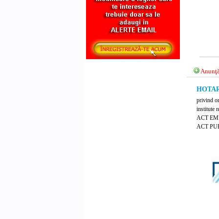
Anunţă
HOTARA
privind or
institute 
ACT E
ACT PUB