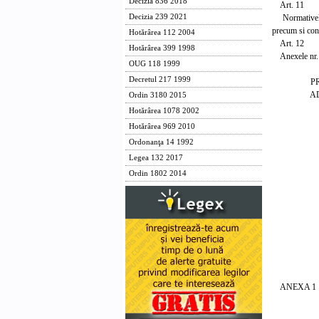
Decizia 836 2018
Art. 11
Normativele pr
Decizia 239 2021
precum si con
Hotărârea 112 2004
Art. 12
Hotărârea 399 1998
Anexele nr. 1 
OUG 118 1999
Decretul 217 1999
PRIM-
ADRIA
Ordin 3180 2015
Hotărârea 1078 2002
Contra
Hotărârea 969 2010
Ministrul
Ordonanţa 14 1992
Razvan
Legea 132 2017
Ministrul
Ordin 1802 2014
Mirce
Ministrul 
Alexand
Ministrul
Mihai N
ANEXA 1
STRUCT