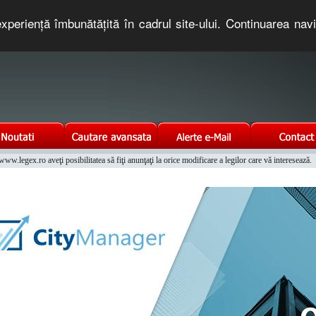
xperienţă îmbunătăţită în cadrul site-ului. Continuarea nav
e romaneasca. Un serviciu oferit gratuit de TNT COMPUTERS
w.legex.ro aveţi posibilitatea să fiţi anunţaţi la orice modificare a legilor care vă interesează.
Integrat al Parcului Auto