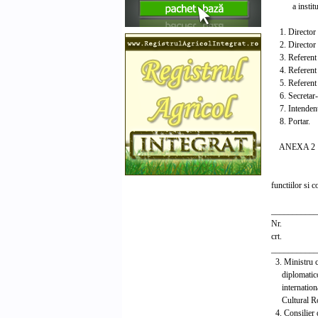
a institutelo
1. Director
2. Director 
3. Referent p
4. Referent p
5. Referent p
6. Secretar-d
7. Intendent
8. Portar.
ANEXA 2
NOME
functiilor si 
___________
Nr. Fun
crt. s
___________
3. Ministru co
diplomatico-m
internationale
Cultural
4. Consilier d