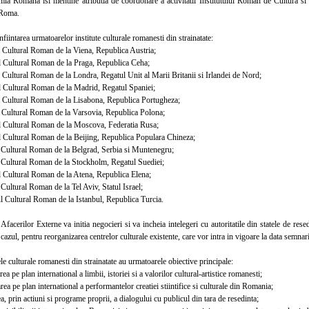
Romana isi mentine atributia de coordonare a activitatii Institutului Roman de Cultura si 
 Roma.
intarea urmatoarelor institute culturale romanesti din strainatate:
 Cultural Roman de la Viena, Republica Austria;
 Cultural Roman de la Praga, Republica Ceha;
 Cultural Roman de la Londra, Regatul Unit al Marii Britanii si Irlandei de Nord;
 Cultural Roman de la Madrid, Regatul Spaniei;
 Cultural Roman de la Lisabona, Republica Portugheza;
 Cultural Roman de la Varsovia, Republica Polona;
 Cultural Roman de la Moscova, Federatia Rusa;
 Cultural Roman de la Beijing, Republica Populara Chineza;
 Cultural Roman de la Belgrad, Serbia si Muntenegru;
 Cultural Roman de la Stockholm, Regatul Suediei;
 Cultural Roman de la Atena, Republica Elena;
Cultural Roman de la Tel Aviv, Statul Israel;
 Cultural Roman de la Istanbul, Republica Turcia.
cerilor Externe va initia negocieri si va incheia intelegeri cu autoritatile din statele de resedi
 cazul, pentru reorganizarea centrelor culturale existente, care vor intra in vigoare la data semnari
e culturale romanesti din strainatate au urmatoarele obiective principale:
pe plan international a limbii, istoriei si a valorilor cultural-artistice romanesti;
pe plan international a performantelor creatiei stiintifice si culturale din Romania;
 prin actiuni si programe proprii, a dialogului cu publicul din tara de resedinta;