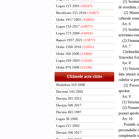
(1) Institutel
Legea 215 2001
(16347)
de resedinta, 
(2) Ministerul
Rectificare 155 2016
(16307)
culturale roma
Ordin 1917 2005
(15003)
Art. 6
Legea 153 2017
(14977)
(1) Institutel
Legea 273 2006
(14414)
activitatea ex
(2) Finantarea
Raport 1937 2021
(13877)
Art. 7
Ordin 1508 2016
(12951)
Cheltuielile c
Ordin 560 2006
(12464)
Afacerilor Ex
Legea 429 2003
(12410)
Art. 8
Ordin 976 1998
(12136)
(1) Structura 
data intrarii 
Ultimele acte citite
cultelor si pr
(2) Personalul
Hotărârea 319 2008
aprobat.
Decretul 143 2005
Art. 9
Decizia 281 2012
(1) Structura 
Decizia 506 2017
(2) Numarul d
Decizia 465 1997
posturi aproba
Art. 10
Legea 36 2000
Pozitiile nr. 
Legea 211 2002
personalului 
Decizia 506 2017
completarile u