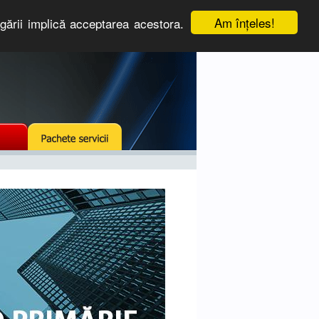
Am înţeles!
igării implică acceptarea acestora.