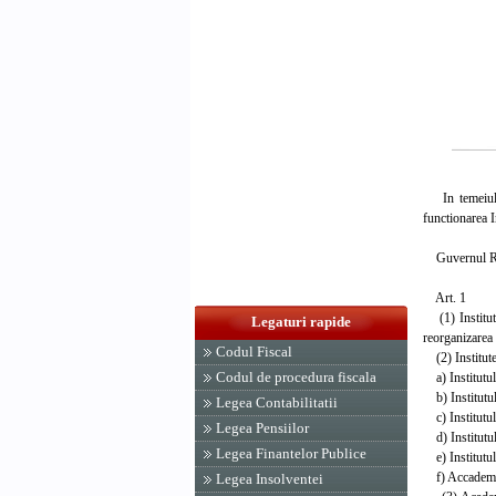
In temeiul ar
functionarea I
Guvernul Rom
Art. 1
(1) Institutel
Legaturi rapide
reorganizarea 
Codul Fiscal
(2) Institutel
Codul de procedura fiscala
a) Institutul
b) Institutul
Legea Contabilitatii
c) Institutul
Legea Pensiilor
d) Institutul
Legea Finantelor Publice
e) Institutul
f) Accademia
Legea Insolventei