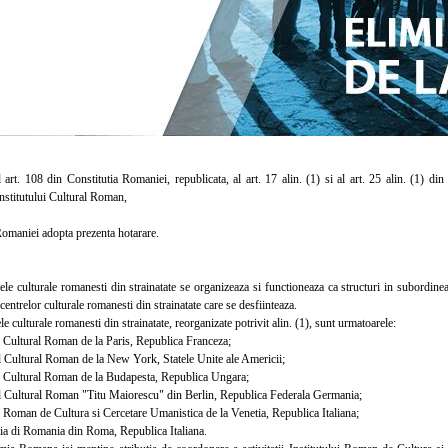
t. 108 din Constitutia Romaniei, republicata, al art. 17 alin. (1) si al art. 25 alin. (1) din
nstitutului Cultural Roman,
aniei adopta prezenta hotarare.
e culturale romanesti din strainatate se organizeaza si functioneaza ca structuri in subordinea
centrelor culturale romanesti din strainatate care se desfiinteaza.
e culturale romanesti din strainatate, reorganizate potrivit alin. (1), sunt urmatoarele:
 Cultural Roman de la Paris, Republica Franceza;
 Cultural Roman de la New York, Statele Unite ale Americii;
 Cultural Roman de la Budapesta, Republica Ungara;
 Cultural Roman "Titu Maiorescu" din Berlin, Republica Federala Germania;
 Roman de Cultura si Cercetare Umanistica de la Venetia, Republica Italiana;
 di Romania din Roma, Republica Italiana.