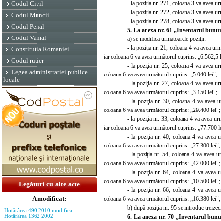
- la poziţia nr. 271, coloana 3 va avea u
Codul Civil
- la poziţia nr. 272, coloana 3 va avea u
Codul Muncii
- la poziţia nr. 278, coloana 3 va avea u
Codul Penal
5. La anexa nr. 61 „Inventarul bunur
Codul Vamal
a) se modifică următoarele poziţii:
- la poziţia nr. 21, coloana 4 va avea u
Constitutia Romaniei
iar coloana 6 va avea următorul cuprins: „6.562,5 l
Codul rutier
- la poziţia nr. 25, coloana 4 va avea u
Legea administratiei publice
coloana 6 va avea următorul cuprins: „5.040 lei";
locale
- la poziţia nr. 27, coloana 4 va avea u
coloana 6 va avea următorul cuprins: „3.150 lei";
- la poziţia nr. 30, coloana 4 va avea 
coloana 6 va avea următorul cuprins: „29.400 lei";
- la poziţia nr. 33, coloana 4 va avea u
iar coloana 6 va avea următorul cuprins: „77.700 le
- la poziţia nr. 40, coloana 4 va avea 
coloana 6 va avea următorul cuprins: „27.300 lei";
- la poziţia nr. 54, coloana 4 va avea 
coloana 6 va avea următorul cuprins: „42.000 lei";
- la poziţia nr. 64, coloana 4 va avea 
coloana 6 va avea următorul cuprins: „10.500 lei";
Legături cu alte acte
- la poziţia nr. 66, coloana 4 va avea 
A modificat:
coloana 6 va avea următorul cuprins: „16.380 lei";
b) după poziţia nr. 95 se introduc treizec
Hotărârea 490 2010 modifica
6. La anexa nr. 70 „Inventarul bunur
Hotărârea 1362 2002