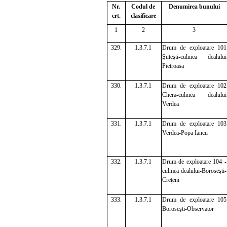
Nr.
Codul de
Denumirea bunului
crt.
clasificare
1
2
3
329.
1.3.7.1
Drum de exploatare 101
Şuteşti-culmea dealului
Pietroasa
330.
1.3.7.1
Drum de exploatare 102
Chera-culmea dealului
Verdea
331.
1.3.7.1
Drum de exploatare 103
Verdea-Popa Iancu
332.
1.3.7.1
Drum de exploatare 104 -
culmea dealului-Boroseşti-
Creţeni
333.
1.3.7.1
Drum de exploatare 105
Boroseşti-Observator