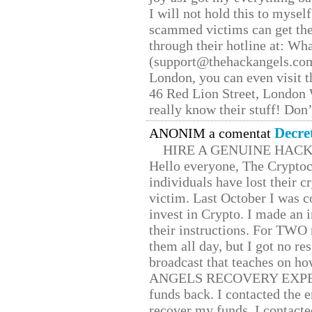
I will not hold this to myself
scammed victims can get the
through their hotline at: W
(support@thehackangels.com
London, you can even visit th
46 Red Lion Street, London
really know their stuff! Don’
Decre
ANONIM a comentat
HIRE A GENUINE HAC
Hello everyone, The Cryptocu
individuals have lost their c
victim. Last October I was 
invest in Crypto. I made an i
their instructions. For TWO 
them all day, but I got no re
broadcast that teaches on h
ANGELS RECOVERY EXPERT. H
funds back. I contacted the 
recover my funds. I contact