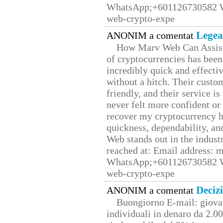
WhatsApp;+601126730582 W
web-crypto-expe
Legea
ANONIM a comentat
How Marv Web Can Assist
of cryptocurrencies has be
incredibly quick and effecti
without a hitch. Their custo
friendly, and their service i
never felt more confident or
recover my cryptocurrency h
quickness, dependability, an
Web stands out in the indus
reached at: Email address:
WhatsApp;+601126730582 W
web-crypto-expe
Deciz
ANONIM a comentat
Buongiorno E-mail: giova
individuali in denaro da 2.00