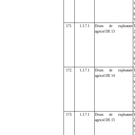
S
E
V
171.
1.3.7.1
Drum de exploatare
T
agricol DE 13
ş
A
V
E
172.
1.3.7.1
Drum de exploatare
T
agricol DE 14
ş
A
E
173.
1.3.7.1
Drum de exploatare
T
agricol DE 15
ş
A