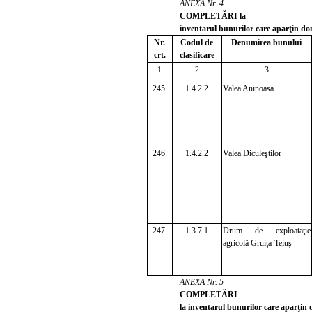
ANEXA Nr. 4
COMPLETĂRI la
inventarul bunurilor care aparţin do
Nr.
Codul de
Denumirea bunului
crt.
clasificare
1
2
3
245.
1.4.2.2
Valea Aninoasa
246.
1.4.2.2
Valea Diculeştilor
247.
1.3.7.1
Drum de exploataţie
agricolă Gruiţa-Teiuş
ANEXA Nr. 5
COMPLETĂRI
la inventarul bunurilor care aparţin