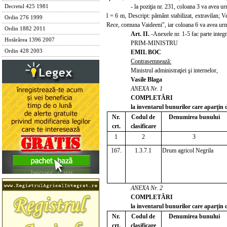
- la poziţia nr. 231, coloana 3 va avea 
Decretul 425 1981
l = 6 m, Descript: pământ stabilizat, extravilan;
Ordin 276 1999
Rece, comuna Vaideeni", iar coloana 6 va avea urm
Ordin 1882 2011
Art. II.
-Anexele nr. 1-5 fac parte integ
Hotărârea 1396 2007
PRIM-MINISTRU
Ordin 428 2003
EMIL BOC
Contrasemnează:
Ministrul administraţiei şi internelor,
Vasile Blaga
ANEXA Nr. 1
COMPLETĂRI
la inventarul bunurilor care aparţin 
Nr.
Codul de
Denumirea bunului
crt.
clasificare
1
2
3
167.
1.3.7.1
Drum agricol Negrila
ANEXA Nr. 2
COMPLETĂRI
la inventarul bunurilor care aparţin
Nr.
Codul de
Denumirea bunului
crt.
clasificare