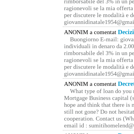
rimborsabile del 3% in un pe
ragionevoli se la mia offerta
per discutere le modalità e 
giovannidinatale1954@­gmai
Deciz
ANONIM a comentat
Buongiorno E-mail: giova
individuali in denaro da 2.00
rimborsabile del 3% in un pe
ragionevoli se la mia offerta
per discutere le modalità e 
giovannidinatale1954@­gmai
Decre
ANONIM a comentat
What type of loan do you 
Mortgage Business capital (s
hope and think that there is
still not gone? Do not hesita
cooperation. Contact us (W
email id : sumitihomelend