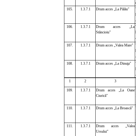
105.
1.3.7.1
Drum acces „La Pălău"
106.
1.3.7.1
Drum acces „La
Stăncioiu"
107.
1.3.7.1
Drum acces „Valea Mare"
108.
1.3.7.1
Drum acces „La Dinuţa"
1
2
3
109.
1.3.7.1
Drum acces „La Oane
Ciurică"
110.
1.3.7.1
Drum acces „La Broască"
111.
1.3.7.1
Drum acces „Valea
Ursului"