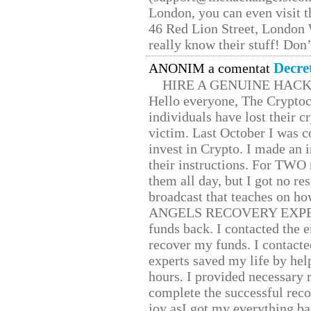
London, you can even visit th
46 Red Lion Street, London
really know their stuff! Don’
Decre
ANONIM a comentat
HIRE A GENUINE HAC
Hello everyone, The Cryptocu
individuals have lost their c
victim. Last October I was 
invest in Crypto. I made an i
their instructions. For TWO 
them all day, but I got no re
broadcast that teaches on h
ANGELS RECOVERY EXPERT. H
funds back. I contacted the 
recover my funds. I contact
experts saved my life by hel
hours. I provided necessary 
complete the successful reco
joy asI got my everything bac