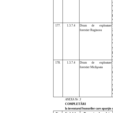
177.
1.3.7.4
Drum de exploatare
forestier Ruginosu
178.
1.3.7.4
Drum de exploatare
forestier Miclişoaia
ANEXA Nr. 3
COMPLETĂRI
la inventarul bunurilor care aparţin