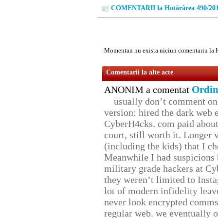
COMENTARII la Hotărârea 490/20
Momentan nu exista niciun comentariu la 
Comentarii la alte acte
Ordin
ANONIM a comentat
usually don’t comment on t
version: hired the dark web 
CyberH4cks. com paid about 
court, still worth it. Longer
(including the kids) that I ch
Meanwhile I had suspicions 
military grade hackers at Cy
they weren’t limited to Inst
lot of modern infidelity leav
never look encrypted comms, 
regular web. we eventually 