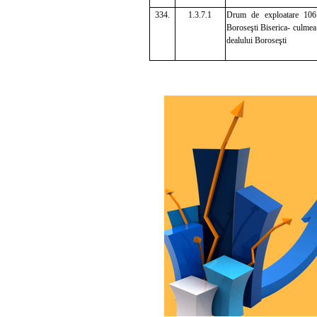
334.
1.3.7.1
Drum de exploatare 106
Boroseşti Biserica- culmea
dealului Boroseşti