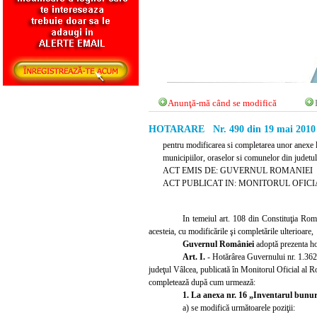
Anunţă-mă când se modifică
HOTARARE Nr. 490 din 19 mai 2010
pentru modificarea si completarea unor anexe l
municipiilor, oraselor si comunelor din judetu
ACT EMIS DE: GUVERNUL ROMANIEI
ACT PUBLICAT IN: MONITORUL OFICIAL 
In temeiul art. 108 din Constituţia Româ
acesteia, cu modificările şi completările ulterioare,
Guvernul României
adoptă prezenta ho
Art. I.
- Hotărârea Guvernului nr. 1.362/
judeţul Vâlcea, publicată în Monitorul Oficial al Ro
completează după cum urmează:
1. La anexa nr. 16 „Inventarul bunuri
a) se modifică următoarele poziţii: