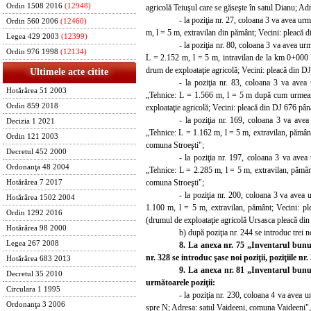
Ordin 1508 2016
(12948)
agricolă Teiuşul care se găseşte în satul Dianu; Adr
- la poziţia nr. 27, coloana 3 va avea u
Ordin 560 2006
(12460)
m, l = 5 m, extravilan din pământ; Vecini: pleacă d
Legea 429 2003
(12399)
- la poziţia nr. 80, coloana 3 va avea u
Ordin 976 1998
(12134)
L = 2.152 m, l = 5 m, intravilan de la km 0+000 
drum de exploataţie agricolă; Vecini: pleacă din DJ
Ultimele acte citite
- la poziţia nr. 83, coloana 3 va avea
Hotărârea 51 2003
„Tehnice: L = 1.566 m, l = 5 m după cum urmeaz
Ordin 859 2018
exploataţie agricolă; Vecini: pleacă din DJ 676 pâ
- la poziţia nr. 169, coloana 3 va ave
Decizia 1 2021
„Tehnice: L = 1.162 m, l = 5 m, extravilan, pământ
Ordin 121 2003
comuna Stroeşti";
Decretul 452 2000
- la poziţia nr. 197, coloana 3 va avea
Ordonanţa 48 2004
„Tehnice: L = 2.285 m, l = 5 m, extravilan, pămâ
comuna Stroeşti";
Hotărârea 7 2017
- la poziţia nr. 200, coloana 3 va avea
Hotărârea 1502 2004
1.100 m, l = 5 m, extravilan, pământ; Vecini: p
Ordin 1292 2016
(drumul de exploataţie agricolă Ursasca pleacă di
Hotărârea 98 2000
b) după poziţia nr. 244 se introduc trei n
Legea 267 2008
8. La anexa nr. 75 „Inventarul bunur
nr. 328 se introduc şase noi poziţii, poziţiile nr
Hotărârea 683 2013
9. La anexa nr. 81 „Inventarul bunu
Decretul 35 2010
următoarele poziţii:
Circulara 1 1995
- la poziţia nr. 230, coloana 4 va avea 
Ordonanţa 3 2006
spre N; Adresa: satul Vaideeni, comuna Vaideeni", 