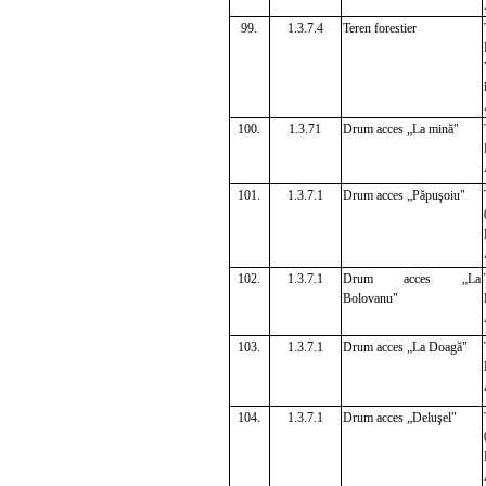
99.
1.3.7.4
Teren forestier
100.
1.3.71
Drum acces „La mină"
101.
1.3.7.1
Drum acces „Păpuşoiu"
102.
1.3.7.1
Drum acces „La
Bolovanu"
103.
1.3.7.1
Drum acces „La Doagă"
104.
1.3.7.1
Drum acces „Deluşel"