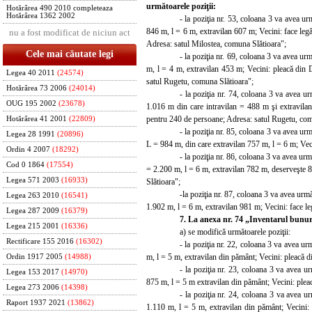
următoarele poziţii:
Hotărârea 490 2010 completeaza
Hotărârea 1362 2002
- la poziţia nr. 53, coloana 3 va avea u
846 m, l = 6 m, extravilan 607 m; Vecini: face le
nu a fost modificat de niciun act
Adresa: satul Milostea, comuna Slătioara";
Cele mai căutate legi
- la poziţia nr. 69, coloana 3 va avea u
m, l = 4 m, extravilan 453 m; Vecini: pleacă din 
Legea 40 2011
(24574)
satul Rugetu, comuna Slătioara";
Hotărârea 73 2006
(24014)
- la poziţia nr. 74, coloana 3 va avea u
OUG 195 2002
(23678)
1.016 m din care intravilan = 488 m şi extravilan
pentru 240 de persoane; Adresa: satul Rugetu, com
Hotărârea 41 2001
(22809)
- la poziţia nr. 85, coloana 3 va avea u
Legea 28 1991
(20896)
L = 984 m, din care extravilan 757 m, l = 6 m; Vec
Ordin 4 2007
(18292)
- la poziţia nr. 86, coloana 3 va avea u
Cod 0 1864
(17554)
= 2.200 m, l = 6 m, extravilan 782 m, deserveşte 
Legea 571 2003
(16933)
Slătioara";
-la poziţia nr. 87, coloana 3 va avea ur
Legea 263 2010
(16541)
1.902 m, l = 6 m, extravilan 981 m; Vecini: face le
Legea 287 2009
(16379)
7. La anexa nr. 74 „Inventarul bunuri
Legea 215 2001
(16336)
a) se modifică următoarele poziţii:
Rectificare 155 2016
(16302)
- la poziţia nr. 22, coloana 3 va avea u
m, l = 5 m, extravilan din pământ; Vecini: pleacă 
Ordin 1917 2005
(14988)
- la poziţia nr. 23, coloana 3 va avea 
Legea 153 2017
(14970)
875 m, l = 5 m extravilan din pământ; Vecini: ple
Legea 273 2006
(14398)
- la poziţia nr. 24, coloana 3 va avea 
Raport 1937 2021
(13862)
1.110 m, l = 5 m, extravilan din pământ; Vecini: 