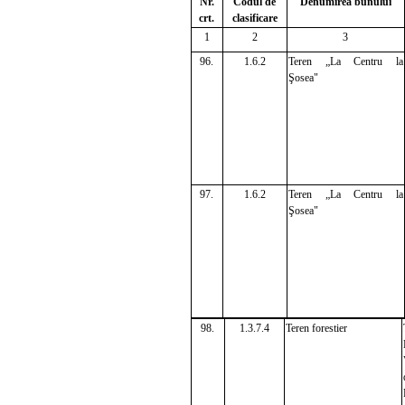
Nr.
Codul de
Denumirea bunului
crt.
clasificare
1
2
3
96.
1.6.2
Teren „La Centru la
Şosea"
97.
1.6.2
Teren „La Centru la
Şosea"
98.
1.3.7.4
Teren forestier