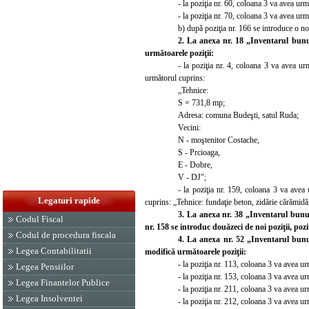
- la poziţia nr. 60, coloana 3 va avea ur
- la poziţia nr. 70, coloana 3 va avea u
b) după poziţia nr. 166 se introduce o no
2. La anexa nr. 18 „Inventarul bunu
următoarele poziţii:
- la poziţia nr. 4, coloana 3 va avea u
următorul cuprins:
„Tehnice:
S = 731,8 mp;
Adresa: comuna Budeşti, satul Ruda;
Vecini:
N - moştenitor Costache,
S - Prcioaga,
E - Dobre,
V - DJ";
- la poziţia nr. 159, coloana 3 va avea
Legaturi rapide
cuprins: „Tehnice: fundaţie beton, zidărie cărămid
3. La anexa nr. 38 „Inventarul bunur
Codul Fiscal
nr. 158 se introduc douăzeci de noi poziţii, pozi
Codul de procedura fiscala
4. La anexa nr. 52 „Inventarul bunu
Legea Contabilitatii
modifică următoarele poziţii:
- la poziţia nr. 113, coloana 3 va avea u
Legea Pensiilor
- la poziţia nr. 153, coloana 3 va avea u
Legea Finantelor Publice
- la poziţia nr. 211, coloana 3 va avea u
Legea Insolventei
- la poziţia nr. 212, coloana 3 va avea u