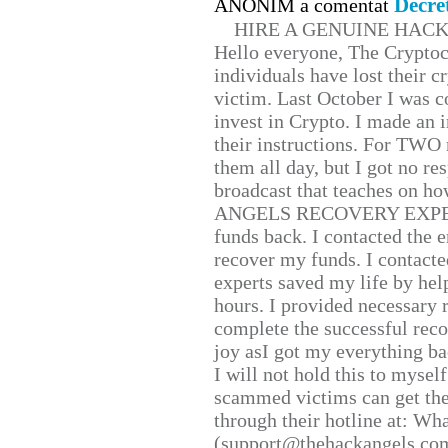
Decre
ANONIM a comentat
HIRE A GENUINE HAC
Hello everyone, The Cryptocu
individuals have lost their c
victim. Last October I was 
invest in Crypto. I made an i
their instructions. For TWO 
them all day, but I got no re
broadcast that teaches on h
ANGELS RECOVERY EXPERT. H
funds back. I contacted the 
recover my funds. I contact
experts saved my life by hel
hours. I provided necessary 
complete the successful reco
joy asI got my everything bac
I will not hold this to myself
scammed victims can get the
through their hotline at: W
(support@thehackangels.com