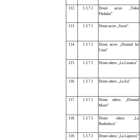
112.
1.3.7.1
Drum acces „Valea
Pârâului"
113.
1.3.7.1
Drum acces „Socet"
114.
1.3.7.1
Drum acces „Drumul lui
Cuza"
115.
1.3.7.1
Drum sătesc „La Leoaica"
116.
1.3.7.1
Drum sătesc „La Ica"
117.
1.3.7.1
Drum sătesc „Drumul
Morii"
118.
1.3.7.1
Drum sătesc „La
Budurăscu"
119.
1.3.7.1
Drum sătesc „La Lupescu"