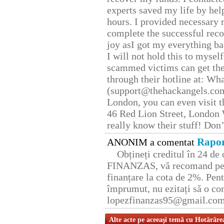
experts saved my life by hel
hours. I provided necessary 
complete the successful reco
joy asI got my everything bac
I will not hold this to myself
scammed victims can get the
through their hotline at: W
(support@thehackangels.com
London, you can even visit th
46 Red Lion Street, London
really know their stuff! Don’
Rapor
ANONIM a comentat
Obțineți creditul în 24 d
FINANZAS, vă recomand pent
finanțare la cota de 2%. Pent
împrumut, nu ezitați să o con
lopezfinanzas95@gmail.co
Alte acte pe aceeaşi temă cu Hotărâre