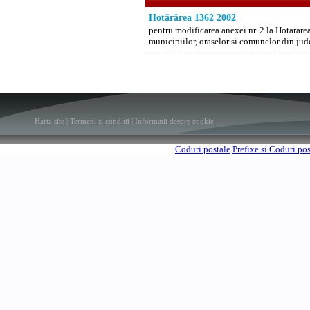
Hotărârea 1362 2002
pentru modificarea anexei nr. 2 la Hotarare
municipiilor, oraselor si comunelor din jud
Harta site
|
Termeni si conditii
|
Informatii despre cookie
Coduri postale
Prefixe si Coduri po