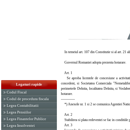
In temeiul art. 107 din Constitutie si al art. 21 a
Guvernul Romaniei adopta prezenta hotarare.
Art. 1
Se aproba licentele de concesiune a activitatii 
concedent, si Societatea Comerciala "Nemetalifer
Legaturi rapide
perimetrele Delnita, localitatea Delnita, si Voslabe
Codul Fiscal
hotarare.
Codul de procedura fiscala
------------
*) Anexele nr. 1 si 2 se comunica Agentiei Natio
Legea Contabilitatii
Legea Pensiilor
Art. 2
Legea Finantelor Publice
Stabilirea si plata redeventei se fac in conditiile 
Art. 3
Legea Insolventei