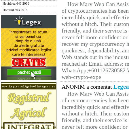
How Marv Web Can Assist
Hotărârea 640 2006
of cryptocurrencies has be
Decretul 593 2014
incredibly quick and effecti
without a hitch. Their custo
friendly, and their service i
never felt more confident or
recover my cryptocurrency h
quickness, dependability, an
Web stands out in the indus
reached at: Email address:
WhatsApp;+601126730582 W
web-crypto-expe
Legea
ANONIM a comentat
How Marv Web Can Assist
of cryptocurrencies has be
incredibly quick and effecti
without a hitch. Their custo
friendly, and their service i
never felt more confident or