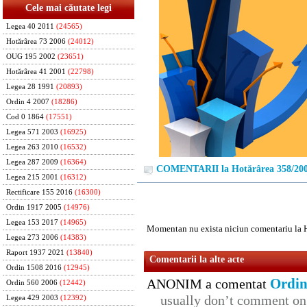
Cele mai căutate legi
Legea 40 2011
(24565)
Hotărârea 73 2006
(24012)
OUG 195 2002
(23651)
Hotărârea 41 2001
(22798)
Legea 28 1991
(20893)
Ordin 4 2007
(18286)
Cod 0 1864
(17551)
Legea 571 2003
(16925)
Legea 263 2010
(16532)
Legea 287 2009
(16364)
COMENTARII la Hotărârea 358/20
Legea 215 2001
(16312)
Rectificare 155 2016
(16300)
Ordin 1917 2005
(14976)
Legea 153 2017
(14965)
Momentan nu exista niciun comentariu la 
Legea 273 2006
(14383)
Raport 1937 2021
(13840)
Comentarii la alte acte
Ordin 1508 2016
(12945)
Ordin
ANONIM a comentat
Ordin 560 2006
(12442)
usually don’t comment on t
Legea 429 2003
(12392)