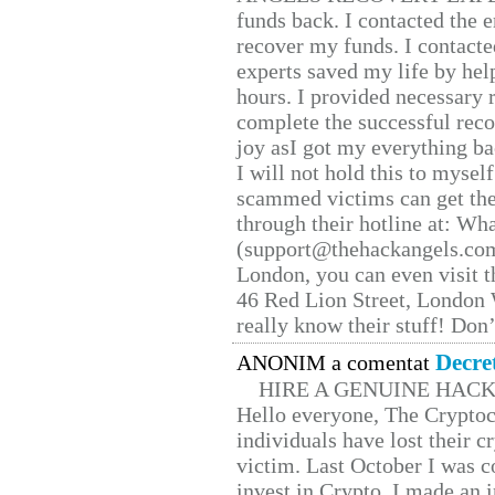
funds back. I contacted the 
recover my funds. I contact
experts saved my life by hel
hours. I provided necessary 
complete the successful reco
joy asI got my everything bac
I will not hold this to myself
scammed victims can get the
through their hotline at: W
(support@thehackangels.com
London, you can even visit th
46 Red Lion Street, London
really know their stuff! Don’
Decre
ANONIM a comentat
HIRE A GENUINE HAC
Hello everyone, The Cryptocu
individuals have lost their c
victim. Last October I was 
invest in Crypto. I made an i