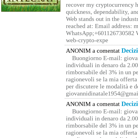
recover my cryptocurrency h
quickness, dependability, an
Web stands out in the indus
reached at: Email address:
WhatsApp;+601126730582 W
web-crypto-expe
Deciz
ANONIM a comentat
Buongiorno E-mail: giova
individuali in denaro da 2.00
rimborsabile del 3% in un pe
ragionevoli se la mia offerta
per discutere le modalità e 
giovannidinatale1954@­gmai
Deciz
ANONIM a comentat
Buongiorno E-mail: giova
individuali in denaro da 2.00
rimborsabile del 3% in un pe
ragionevoli se la mia offerta