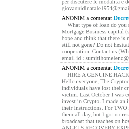
per discutere le modalità e 
giovannidinatale1954@­gmai
Decre
ANONIM a comentat
What type of loan do you 
Mortgage Business capital (s
hope and think that there is
still not gone? Do not hesita
cooperation. Contact us (W
email id : sumitihomelend
Decre
ANONIM a comentat
HIRE A GENUINE HAC
Hello everyone, The Cryptocu
individuals have lost their c
victim. Last October I was 
invest in Crypto. I made an i
their instructions. For TWO 
them all day, but I got no re
broadcast that teaches on h
ANGELS RECOVERY EXPERT. H