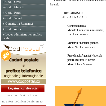
Licentele de concesiune a activitatii miniere de exp
Codul Civil
Partea I.
Codul Muncii
Codul Penal
PRIM-MINISTRU
ADRIAN NASTASE
Codul Vamal
Constitutia Romaniei
Contrasemneaza:
Codul rutier
Ministrul industriei si resurselor,
Dan Ioan Popescu
Legea administratiei publice
locale
Ministrul finantelor publice,
Mihai Nicolae Tanasescu
Presedintele Agentiei Nationale
pentru Resurse Minerale,
Maria Iuliana Stratulat
Legături cu alte acte
nu a modificat niciun act
nu a fost modificat de niciun act