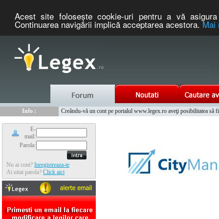
Acest site foloseşte cookie-uri pentru a vă asigura 
Continuarea navigării implică acceptarea acestora.
Mai 
Nou :
Legex.ro - portal de legislatie romaneasca. Un serviciu oferit g
Info :
Creându-vă un cont pe portalul www.legex.ro aveţi posibilitatea să fiţi
Info :
www.tntauto.ro - Managementul Integrat al Parcului Auto
E-
mail:
Parola:
Nu ai cont?
Inregistreaza-te
Ai uitat parola?
Click aici