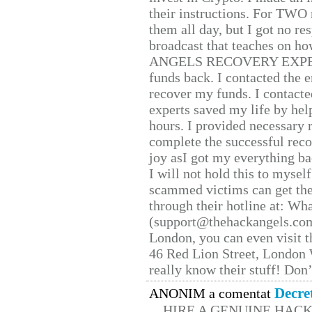
their instructions. For TWO 
them all day, but I got no re
broadcast that teaches on h
ANGELS RECOVERY EXPERT. H
funds back. I contacted the 
recover my funds. I contact
experts saved my life by hel
hours. I provided necessary 
complete the successful reco
joy asI got my everything bac
I will not hold this to myself
scammed victims can get the
through their hotline at: W
(support@thehackangels.com
London, you can even visit th
46 Red Lion Street, London
really know their stuff! Don’
Decre
ANONIM a comentat
HIRE A GENUINE HAC