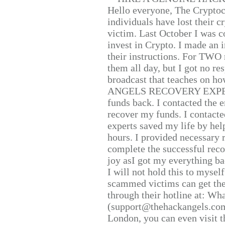
Hello everyone, The Cryptocu
individuals have lost their c
victim. Last October I was 
invest in Crypto. I made an i
their instructions. For TWO 
them all day, but I got no re
broadcast that teaches on h
ANGELS RECOVERY EXPERT. H
funds back. I contacted the 
recover my funds. I contact
experts saved my life by hel
hours. I provided necessary 
complete the successful reco
joy asI got my everything bac
I will not hold this to myself
scammed victims can get the
through their hotline at: W
(support@thehackangels.com
London, you can even visit th