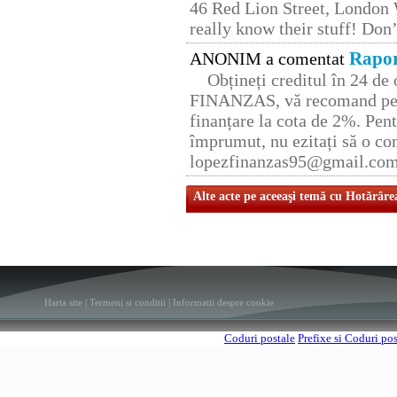
46 Red Lion Street, London
really know their stuff! Don’
Rapor
ANONIM a comentat
Obțineți creditul în 24 d
FINANZAS, vă recomand pent
finanțare la cota de 2%. Pent
împrumut, nu ezitați să o con
lopezfinanzas95@gmail.co
Alte acte pe aceeaşi temă cu Hotărâre
Harta site
|
Termeni si conditii
|
Informatii despre cookie
Coduri postale
Prefixe si Coduri po