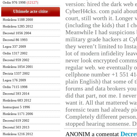
version: hired the dark web 
Ordin 976 1998
(12127)
CyberH4cks. com paid about 
Ultimele acte citite
court, still worth it. Longer
Hotărârea 1188 2000
(including the kids) that I ch
Hotărârea 1285 2012
Meanwhile I had suspicions 
Decretul 1056 2004
military grade hackers at Cy
Decretul 86 1993
they weren’t limited to Inst
Legea 337 2009
lot of modern infidelity leav
Ordin 1317 2002
never look encrypted comms, 
Decretul 959 2002
regular web. we eventually 
Hotărârea 1054 2001
cellphone number +1 551 41
Decizia 1337 2002
plain English) that some of t
Legea 176 2009
forums and data brokers you 
Ordin 7115 1998
Decretul 593 2014
did that part, not me. I neve
Hotărârea 683 2012
want it. All that mattered w
Instrucţiuni 5 1996
forensic team had already pie
Hotărârea 1171 2006
Completely different person
Decretul 619 2002
stopped hearing nonsense. Di
Decretul 503 2013
Decre
ANONIM a comentat
Hotărârea 1216 2012