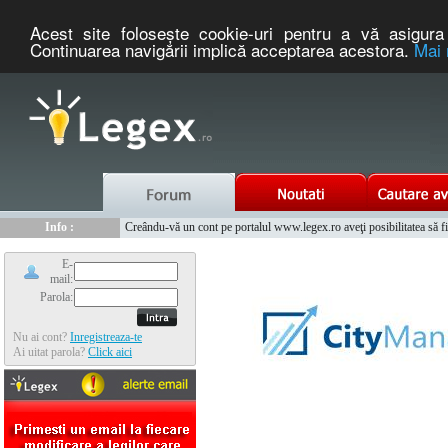
Acest site foloseşte cookie-uri pentru a vă asigura 
Continuarea navigării implică acceptarea acestora.
Mai 
Nou :
Legex.ro - portal de legislatie romaneasca. Un serviciu oferit g
Info :
Creându-vă un cont pe portalul www.legex.ro aveţi posibilitatea să fiţi
Info :
www.tntauto.ro - Managementul Integrat al Parcului Auto
E-
mail:
Parola:
Nu ai cont?
Inregistreaza-te
Ai uitat parola?
Click aici