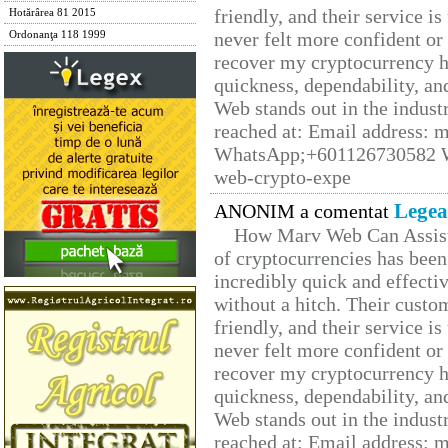
friendly, and their service i
Hotărârea 81 2015
never felt more confident or
Ordonanţa 118 1999
recover my cryptocurrency h
quickness, dependability, an
Web stands out in the indus
reached at: Email address:
WhatsApp;+601126730582 W
web-crypto-expe
Legea
ANONIM a comentat
How Marv Web Can Assist
of cryptocurrencies has be
incredibly quick and effecti
without a hitch. Their custo
friendly, and their service i
never felt more confident or
recover my cryptocurrency h
quickness, dependability, an
Web stands out in the indus
reached at: Email address: