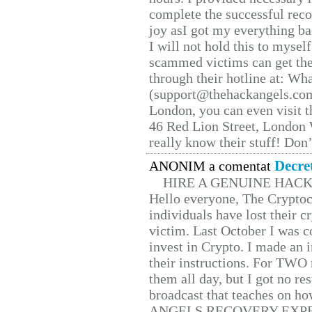
complete the successful reco
joy asI got my everything bac
I will not hold this to myself
scammed victims can get the
through their hotline at: W
(support@thehackangels.com
London, you can even visit th
46 Red Lion Street, London
really know their stuff! Don’
Decre
ANONIM a comentat
HIRE A GENUINE HAC
Hello everyone, The Cryptocu
individuals have lost their c
victim. Last October I was 
invest in Crypto. I made an i
their instructions. For TWO 
them all day, but I got no re
broadcast that teaches on h
ANGELS RECOVERY EXPERT. H