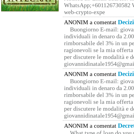
WhatsApp;+601126730582 W
web-crypto-expe
Deciz
ANONIM a comentat
Buongiorno E-mail: giova
individuali in denaro da 2.00
rimborsabile del 3% in un pe
ragionevoli se la mia offerta
per discutere le modalità e 
giovannidinatale1954@­gmai
Deciz
ANONIM a comentat
Buongiorno E-mail: giova
individuali in denaro da 2.00
rimborsabile del 3% in un pe
ragionevoli se la mia offerta
per discutere le modalità e 
giovannidinatale1954@­gmai
Decre
ANONIM a comentat
What type of loan do you 