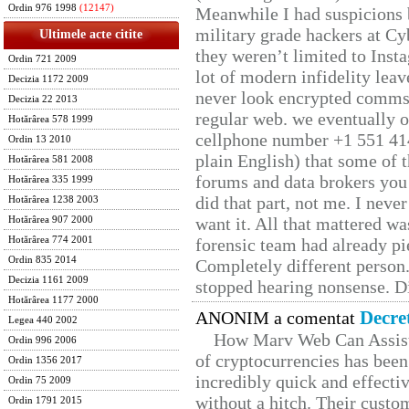
Ordin 976 1998
(12147)
Meanwhile I had suspicions 
military grade hackers at Cy
Ultimele acte citite
they weren’t limited to Inst
Ordin 721 2009
lot of modern infidelity leav
Decizia 1172 2009
never look encrypted comms, 
Decizia 22 2013
regular web. we eventually 
Hotărârea 578 1999
cellphone number +1 551 41
Ordin 13 2010
plain English) that some of t
Hotărârea 581 2008
forums and data brokers you 
Hotărârea 335 1999
did that part, not me. I neve
Hotărârea 1238 2003
want it. All that mattered w
Hotărârea 907 2000
Hotărârea 774 2001
forensic team had already pie
Ordin 835 2014
Completely different person
Decizia 1161 2009
stopped hearing nonsense. Di
Hotărârea 1177 2000
Decre
ANONIM a comentat
Legea 440 2002
How Marv Web Can Assist
Ordin 996 2006
of cryptocurrencies has be
Ordin 1356 2017
incredibly quick and effecti
Ordin 75 2009
without a hitch. Their custo
Ordin 1791 2015