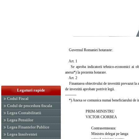
Guvernul Romaniei hotaraste:
Art. 1
Se aproba indicatorii tehnico-economici ai obiec
anexa*) la prezenta hotarare.
Art. 2
Finantarea obiectivului de investitii prevazut la art
de investitii aprobate potrivit legii.
Legaturi rapide
---------
Codul Fiscal
*) Anexa se comunica numai beneficiarului de inv
Codul de procedura fiscala
PRIM-MINISTRU
Legea Contabilitatii
VICTOR CIORBEA
Legea Pensiilor
Legea Finantelor Publice
Contrasemneaza:
Ministru delegat pe langa
Legea Insolventei