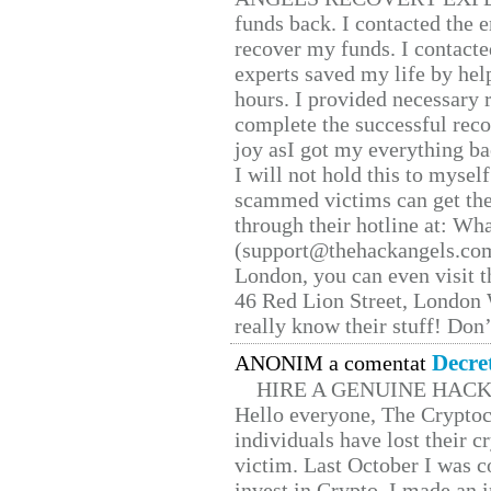
funds back. I contacted the 
recover my funds. I contact
experts saved my life by hel
hours. I provided necessary 
complete the successful reco
joy asI got my everything bac
I will not hold this to myself
scammed victims can get the
through their hotline at: W
(support@thehackangels.com
London, you can even visit th
46 Red Lion Street, London
really know their stuff! Don’
Decre
ANONIM a comentat
HIRE A GENUINE HAC
Hello everyone, The Cryptocu
individuals have lost their c
victim. Last October I was 
invest in Crypto. I made an i