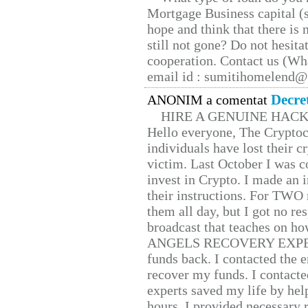
Mortgage Business capital (s
hope and think that there is
still not gone? Do not hesita
cooperation. Contact us (W
email id : sumitihomelend
Decre
ANONIM a comentat
HIRE A GENUINE HAC
Hello everyone, The Cryptocu
individuals have lost their c
victim. Last October I was 
invest in Crypto. I made an i
their instructions. For TWO 
them all day, but I got no re
broadcast that teaches on h
ANGELS RECOVERY EXPERT. H
funds back. I contacted the 
recover my funds. I contact
experts saved my life by hel
hours. I provided necessary 