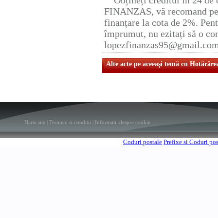
Obțineți creditul în 24 d
FINANZAS, vă recomand pent
finanțare la cota de 2%. Pent
împrumut, nu ezitați să o con
lopezfinanzas95@gmail.co
Alte acte pe aceeaşi temă cu Hotărâre
Harta site
|
Termeni si conditii
|
Informatii despre cookie
Coduri postale
Prefixe si Coduri po