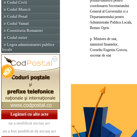
primul-ministru pentru
Codul Civil
coordonarea Secretariatului
Codul Muncii
General al Guvernului si a
Codul Penal
Departamentului pentru
Administratie Publica Locala,
Codul Vamal
Remus Opris
Constitutia Romaniei
Codul rutier
p. Ministru de stat,
ministrul finantelor,
Legea administratiei publice
locale
Corneliu Eugeniu Gorcea,
secretar de stat
Legături cu alte acte
nu a modificat niciun act
nu a fost modificat de niciun act