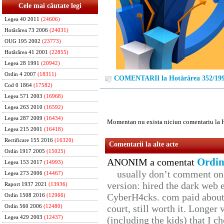
Cele mai căutate legi
Legea 40 2011
(24606)
Hotărârea 73 2006
(24031)
OUG 195 2002
(23773)
Hotărârea 41 2001
(22855)
Legea 28 1991
(20942)
Ordin 4 2007
(18311)
COMENTARII la Hotărârea 352/19
Cod 0 1864
(17582)
Legea 571 2003
(16968)
Legea 263 2010
(16592)
Legea 287 2009
(16434)
Momentan nu exista niciun comentariu la 
Legea 215 2001
(16418)
Rectificare 155 2016
(16320)
Comentarii la alte acte
Ordin 1917 2005
(15025)
Ordin
ANONIM a comentat
Legea 153 2017
(14993)
usually don’t comment on t
Legea 273 2006
(14467)
version: hired the dark web 
Raport 1937 2021
(13936)
CyberH4cks. com paid about 
Ordin 1508 2016
(12966)
court, still worth it. Longer
Ordin 560 2006
(12480)
Legea 429 2003
(12437)
(including the kids) that I ch