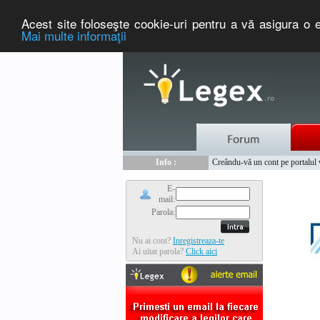
Acest site foloseşte cookie-uri pentru a vă asigura o e
Mai multe informaţii
Nou :
Legex.ro - portal de legislati
Info :
Creându-vă un cont pe portalul ww
Info :
www.tntauto.ro - Managementul 
E-
mail:
Parola:
Nu ai cont?
Inregistreaza-te
Ai uitat parola?
Click aici