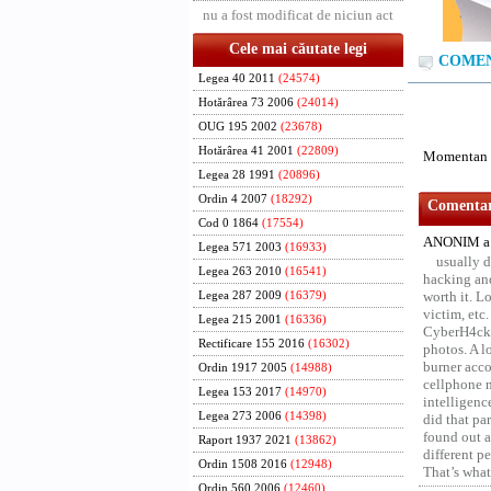
nu a fost modificat de niciun act
Cele mai căutate legi
COMENT
Legea 40 2011
(24574)
Hotărârea 73 2006
(24014)
OUG 195 2002
(23678)
Hotărârea 41 2001
(22809)
Momentan n
Legea 28 1991
(20896)
Ordin 4 2007
(18292)
Comentari
Cod 0 1864
(17554)
ANONIM a 
Legea 571 2003
(16933)
usually d
Legea 263 2010
(16541)
hacking and
worth it. L
Legea 287 2009
(16379)
victim, etc
Legea 215 2001
(16336)
CyberH4cks 
Rectificare 155 2016
(16302)
photos. A l
burner acco
Ordin 1917 2005
(14988)
cellphone 
Legea 153 2017
(14970)
intelligenc
Legea 273 2006
(14398)
did that pa
found out a
Raport 1937 2021
(13862)
different p
Ordin 1508 2016
(12948)
That’s what 
Ordin 560 2006
(12460)