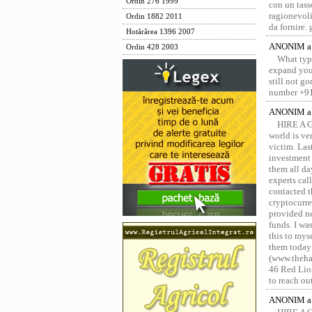
Ordin 276 1999
con un tass
ragionevoli
Ordin 1882 2011
da fornire.
Hotărârea 1396 2007
ANONIM a 
Ordin 428 2003
What type
expand your
still not g
number +91
ANONIM a 
HIRE A 
world is ver
victim. Las
investment 
them all da
experts ca
contacted t
cryptocurre
provided ne
funds. I was
this to mys
them today
(www.thehac
46 Red Lion
to reach ou
ANONIM a 