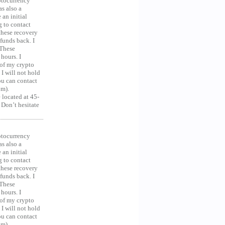
ocurrency
as also a
an initial
g to contact
 these recovery
unds back. I
 These
hours. I
 of my crypto
 I will not hold
you can contact
om).
 located at 45-
 Don’t hesitate
ocurrency
as also a
an initial
g to contact
 these recovery
unds back. I
 These
hours. I
 of my crypto
 I will not hold
you can contact
om).