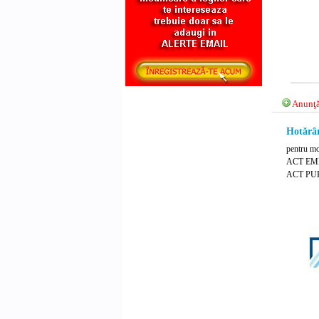
Anunţă
Hotărâr
pentru mo
ACT EMIS
ACT PUB