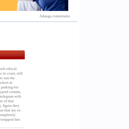
Adauga comentariu
web ethical
in court, still
he was the
ckers at
 parking-lot
crypted comms,
 telegram with
e of that
g. Again they
was that my ex
 Completely
 wrapped fast.