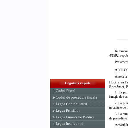
În temeiu
4/1992, republ
Parlament
ARTICO
Anexa la
Hotărârea P
Legaturi rapide
României, Pa
Codul Fiscal
1. La
pun
funcţia de se
Codul de procedura fiscala
2. La
pun
Legea Contabilitatii
în calitate d
Legea Pensiilor
3. La
pun
Legea Finantelor Publice
de preşedinte
Legea Insolventei
Această h