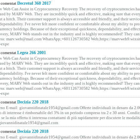
comentat
Decretul 360 2017
 Web Can Assist in Cryptocurrency Recovery The recovery of cryptocurrencies ha
ized by MARV Web. They are incredibly quick and effective, making sure that ever
t a hitch. Their customer support is always accessible and friendly, and their servi
 dependability. I've never felt more confident or comfortable about my ability to pr
rrency holdings. Because of their exceptional quickness, dependability, and effect
covery, MARV Web stands out in the industry and is highly recommended! They can 
ess: marv.web@mail.com WhatsApp;+601126730582 Web;https://marvweb9.wixsi
-expe
comentat
Legea 266 2001
 Web Can Assist in Cryptocurrency Recovery The recovery of cryptocurrencies ha
ized by MARV Web. They are incredibly quick and effective, making sure that ever
t a hitch. Their customer support is always accessible and friendly, and their servi
 dependability. I've never felt more confident or comfortable about my ability to pr
rrency holdings. Because of their exceptional quickness, dependability, and effect
covery, MARV Web stands out in the industry and is highly recommended! They can 
ess: marv.web@mail.com WhatsApp;+601126730582 Web;https://marvweb9.wixsi
-expe
comentat
Decizia 220 2018
no E-mail: giovannidinatale1954@­gmail.­com Offerte individuali in denaro da 2.0
o di interesse è rimborsabile del 3% in un periodo compreso tra 2 e 30 anni. Condiz
 se la mia offerta ti interessa contattami di più rapidamente per discutere le modali
 giovannidinatale1954@­gmail.­com
comentat
Decizia 220 2018
no E-mail: giovannidinatale1954@­gmail.­com Offerte individuali in denaro da 2.0