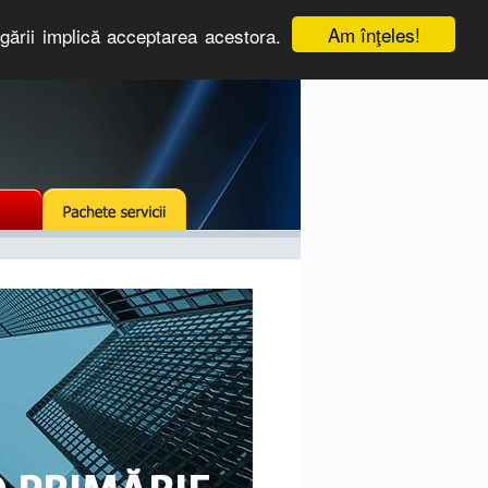
Am înţeles!
igării implică acceptarea acestora.