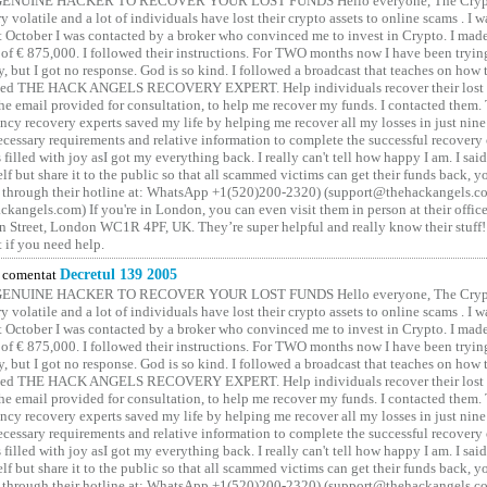
GENUINE HACKER TO RECOVER YOUR LOST FUNDS Hello everyone, The Crypt
y volatile and a lot of individuals have lost their crypto assets to online scams . I w
t October I was contacted by a broker who convinced me to invest in Crypto. I made 
of € 875,000. I followed their instructions. For TWO months now I have been tryin
y, but I got no response. God is so kind. I followed a broadcast that teaches on how
lled THE HACK ANGELS RECOVERY EXPERT. Help individuals recover their lost f
he email provided for consultation, to help me recover my funds. I contacted them.
ncy recovery experts saved my life by helping me recover all my losses in just nine 
cessary requirements and relative information to complete the successful recovery
 filled with joy asI got my everything back. I really can't tell how happy I am. I said
elf but share it to the public so that all scammed victims can get their funds back, 
 through their hotline at: WhatsApp +1(520)200-2320) (support@thehackangels.c
kangels.com) If you're in London, you can even visit them in person at their office
 Street, London WC1R 4PF, UK. They’re super helpful and really know their stuff!
t if you need help.
comentat
Decretul 139 2005
GENUINE HACKER TO RECOVER YOUR LOST FUNDS Hello everyone, The Crypt
y volatile and a lot of individuals have lost their crypto assets to online scams . I w
t October I was contacted by a broker who convinced me to invest in Crypto. I made 
of € 875,000. I followed their instructions. For TWO months now I have been tryin
y, but I got no response. God is so kind. I followed a broadcast that teaches on how
lled THE HACK ANGELS RECOVERY EXPERT. Help individuals recover their lost f
he email provided for consultation, to help me recover my funds. I contacted them.
ncy recovery experts saved my life by helping me recover all my losses in just nine 
cessary requirements and relative information to complete the successful recovery
 filled with joy asI got my everything back. I really can't tell how happy I am. I said
elf but share it to the public so that all scammed victims can get their funds back, 
 through their hotline at: WhatsApp +1(520)200-2320) (support@thehackangels.c