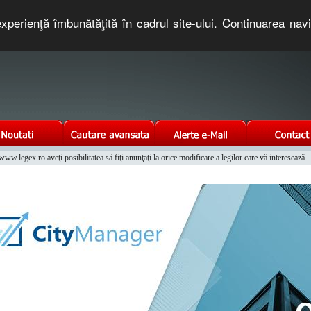
xperienţă îmbunătăţită în cadrul site-ului. Continuarea nav
e romaneasca. Un serviciu oferit gratuit de TNT COMPUTERS
w.legex.ro aveţi posibilitatea să fiţi anunţaţi la orice modificare a legilor care vă interesează.
Integrat al Parcului Auto