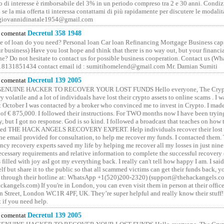
o di interesse è rimborsabile del 3% in un periodo compreso tra 2 e 30 anni. Condiz
 se la mia offerta ti interessa contattami di più rapidamente per discutere le modali
 giovannidinatale1954@­gmail.­com
comentat
Decretul 358 1948
 of loan do you need? Personal loan Car loan Refinancing Mortgage Business capit
 business) Have you lost hope and think that there is no way out, but your financi
one? Do not hesitate to contact us for possible business cooperation. Contact us (W
8131851434 contact email id : sumitihomelend@gmail.com Mr. Damian Sumiti
comentat
Decretul 139 2005
GENUINE HACKER TO RECOVER YOUR LOST FUNDS Hello everyone, The Crypt
y volatile and a lot of individuals have lost their crypto assets to online scams . I w
t October I was contacted by a broker who convinced me to invest in Crypto. I made 
of € 875,000. I followed their instructions. For TWO months now I have been tryin
y, but I got no response. God is so kind. I followed a broadcast that teaches on how
lled THE HACK ANGELS RECOVERY EXPERT. Help individuals recover their lost f
he email provided for consultation, to help me recover my funds. I contacted them.
ncy recovery experts saved my life by helping me recover all my losses in just nine 
cessary requirements and relative information to complete the successful recovery
 filled with joy asI got my everything back. I really can't tell how happy I am. I said
elf but share it to the public so that all scammed victims can get their funds back, 
 through their hotline at: WhatsApp +1(520)200-2320) (support@thehackangels.c
kangels.com) If you're in London, you can even visit them in person at their office
 Street, London WC1R 4PF, UK. They’re super helpful and really know their stuff!
t if you need help.
comentat
Decretul 139 2005