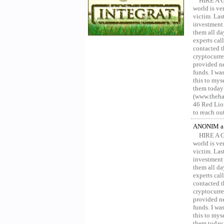
HIRE A 
world is ver
victim. Las
investment 
them all da
experts ca
contacted t
cryptocurre
provided ne
funds. I was
this to mys
them today
(www.thehac
46 Red Lion
to reach ou
ANONIM a 
HIRE A 
world is ver
victim. Las
investment 
them all da
experts ca
contacted t
cryptocurre
provided ne
funds. I was
this to mys
them today