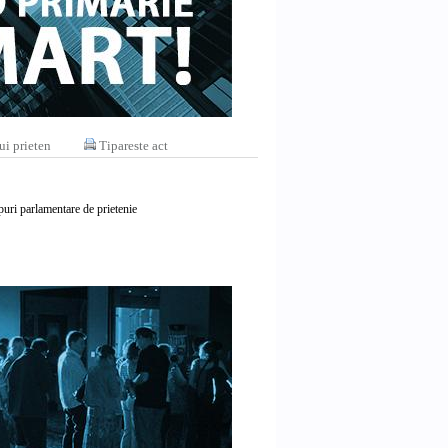
ui prieten
Tipareste act
uri parlamentare de prietenie