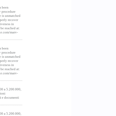
s been
y procedure
ce is unmatched
operly recover
iveness in
be reached at:
te.com/marv-
s been
y procedure
ce is unmatched
operly recover
iveness in
be reached at:
te.com/marv-
00 a 5.200.000,
ioni
tà e documenti
00 a 5.200.000,