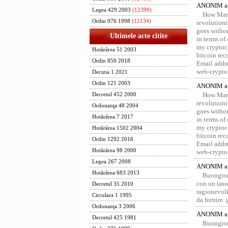
ANONIM a 
Legea 429 2003
(12399)
How Marv
Ordin 976 1998
(12134)
revolution
goes withou
Ultimele acte citite
in terms of
my cryptocu
Hotărârea 51 2003
bitcoin re
Ordin 859 2018
Email addr
web-crypto
Decizia 1 2021
Ordin 121 2003
ANONIM a 
How Marv
Decretul 452 2000
revolution
Ordonanţa 48 2004
goes withou
Hotărârea 7 2017
in terms of
my cryptocu
Hotărârea 1502 2004
bitcoin re
Ordin 1292 2016
Email addr
Hotărârea 98 2000
web-crypto
Legea 267 2008
ANONIM a 
Hotărârea 683 2013
Buongior
con un tass
Decretul 35 2010
ragionevoli
Circulara 1 1995
da fornire.
Ordonanţa 3 2006
ANONIM a 
Decretul 425 1981
Buongior