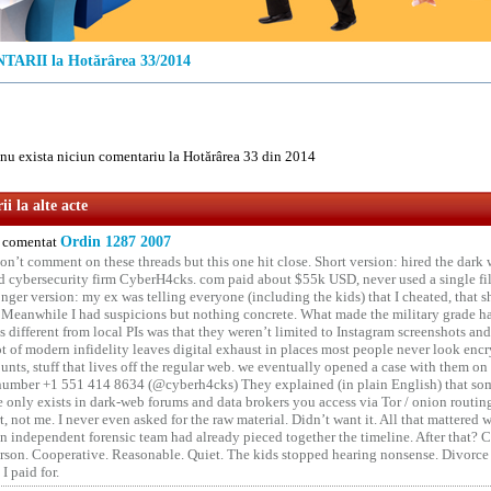
ARII la Hotărârea 33/2014
u exista niciun comentariu la Hotărârea 33 din 2014
i la alte acte
comentat
Ordin 1287 2007
on’t comment on these threads but this one hit close. Short version: hired the dark 
 cybersecurity firm CyberH4cks. com paid about $55k USD, never used a single file 
onger version: my ex was telling everyone (including the kids) that I cheated, that s
. Meanwhile I had suspicions but nothing concrete. What made the military grade ha
different from local PIs was that they weren’t limited to Instagram screenshots and
ot of modern infidelity leaves digital exhaust in places most people never look en
unts, stuff that lives off the regular web. we eventually opened a case with them on
number +1 551 414 8634 (@cyberh4cks) They explained (in plain English) that som
e only exists in dark-web forums and data brokers you access via Tor / onion routin
rt, not me. I never even asked for the raw material. Didn’t want it. All that mattered 
n independent forensic team had already pieced together the timeline. After that?
erson. Cooperative. Reasonable. Quiet. The kids stopped hearing nonsense. Divorce
I paid for.