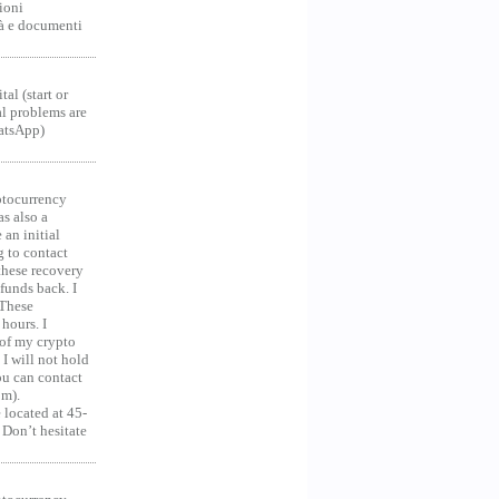
ioni
tà e documenti
al (start or
al problems are
hatsApp)
ocurrency
as also a
an initial
g to contact
 these recovery
unds back. I
 These
hours. I
 of my crypto
 I will not hold
you can contact
om).
 located at 45-
 Don’t hesitate