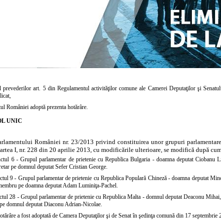
l prevederilor art. 5 din Regulamentul activităţilor comune ale Camerei Deputaţilor şi Senatu
icat,
ul României adoptă prezenta hotărâre.
L UNIC
arlamentului României nr. 23/2013 privind constituirea unor grupuri parlamentare 
rtea I, nr. 228 din 20 aprilie 2013, cu modificările ulterioare, se modifică după c
ctul
6 - Grupul parlamentar de prietenie cu Republica Bulgaria - doamna deputat Ciobanu Lil
cretar pe domnul deputat Sefer Cristian George.
ctul
9 - Grupul parlamentar de prietenie cu Republica Populară Chineză - doamna deputat Minc
e membru pe doamna deputat Adam Luminiţa-Pachel.
ctul
28 - Grupul parlamentar de prietenie cu Republica Malta - domnul deputat Deaconu Mihai, 
 pe domnul deputat Diaconu Adrian-Nicolae.
otărâre a fost adoptată de Camera Deputaţilor şi de Senat în şedinţa comună din 17 septembrie 2