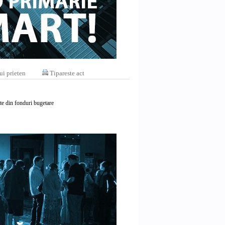
ui prieten
Tipareste act
ate din fonduri bugetare