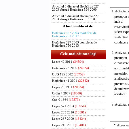
2002
profes
___________
Articolul 3 din actul Hotărârea 327
2003 abrogă Hotărârea 594 2000
1. Activit
presupun 
Articolul 3 din actul Hotărârea 327
2003 abrogă Hotărârea 35 1998
inalt a
A fost modificat de:
creativit
si/sau exper
Hotărârea 327 2003 modificat de
Hotărârea 751 2017
si abilitate 
conducere
Hotărârea 327 2003 completat de
Hotărârea 750 2013
2. Activi
Cele mai căutate legi
presupu
Legea 40 2011
(24594)
cunoaste
aprofund
Hotărârea 73 2006
(24024)
metodelo
OUG 195 2002
(23752)
analiza si
Hotărârea 41 2001
(22842)
precum si ab
Legea 28 1991
(20934)
de utilizare
Ordin 4 2007
(18306)
acestora
Cod 0 1864
(17579)
3. Activita
Legea 571 2003
(16956)
si/sau
Legea 263 2010
(16581)
medii
Legea 287 2009
(16424)
___________
*) Abrevierea
Legea 215 2001
(16401)