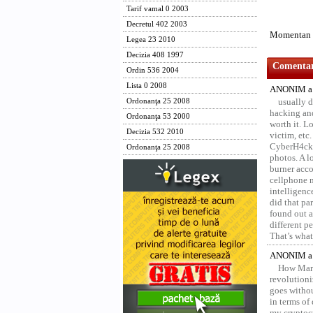
Tarif vamal 0 2003
Decretul 402 2003
Momentan n
Legea 23 2010
Decizia 408 1997
Comentari
Ordin 536 2004
Lista 0 2008
ANONIM a 
usually d
Ordonanţa 25 2008
hacking and
Ordonanţa 53 2000
worth it. L
Decizia 532 2010
victim, etc
CyberH4cks 
Ordonanţa 25 2008
photos. A l
burner acco
cellphone 
intelligenc
did that pa
found out a
different p
That’s what 
ANONIM a 
How Marv
revolution
goes withou
in terms of
my cryptocu