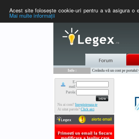
Acest site foloseşte cookie-uri pentru a vă asigura o e
Mai multe informaţii
Nou :
Legex.ro - portal de legislati
Info :
Creându-vă un cont pe portalul ww
Info :
www.tntauto.ro - Managementul 
E-
mail:
Parola:
Nu ai cont?
Inregistreaza-te
Ai uitat parola?
Click aici