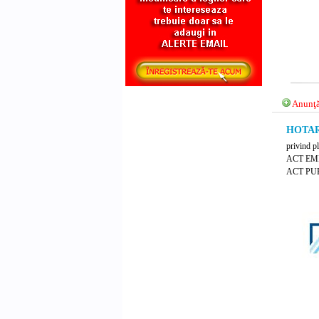
Anunţă
HOTARA
privind pl
ACT EM
ACT PUB