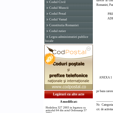
directe la co
Codul Civil
Romaniei, Part
Codul Muncii
Codul Penal
PRIM-M
ADRIAN
Codul Vamal
Constitutia Romaniei
Contra
Codul rutier
Ministrul 
si Cercetar
Legea administratiei publice
locale
Serban C
Ministrul m
Marian
Ministrul
Mihai Ni
ANEXA 1
PLA
pe baza carora
Legături cu alte acte
___________
A modificat:
Nr. Catego
Hotărârea 327 2003 in legatura cu
crt. de act
articolul 64 din actul Ordonanţa 57