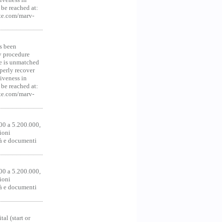
be reached at:
te.com/marv-
s been
y procedure
ce is unmatched
operly recover
iveness in
be reached at:
te.com/marv-
00 a 5.200.000,
ioni
tà e documenti
00 a 5.200.000,
ioni
tà e documenti
al (start or