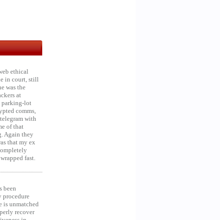
web ethical
in court, still
he was the
ckers at
 parking-lot
crypted comms,
 telegram with
e of that
g. Again they
was that my ex
 Completely
 wrapped fast.
s been
y procedure
ce is unmatched
operly recover
iveness in