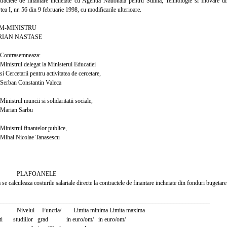
ntractele de finantare incheiate cu Agentia Nationala pentru Stiinta, Tehnologie si Inovare d
ea I, nr. 56 din 9 februarie 1998, cu modificarile ulterioare.
INISTRU
 NASTASE
semneaza:
delegat la Ministerul Educatiei
ii pentru activitatea de cercetare,
onstantin Valeca
uncii si solidaritatii sociale,
 Sarbu
 finantelor publice,
colae Tanasescu
FOANELE
 se calculeaza costurile salariale directe la contractele de finantare incheiate din fonduri bugetare
_____________________________________________________________________
ria Nivelul Functia/ Limita minima Limita maxima
ivitati studiilor grad in euro/om/ in euro/om/