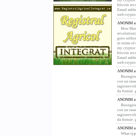
bitcoin re
Email addr
web-crypto
ANONIM a 
How Marv
revolution
goes withou
in terms of
my cryptocu
bitcoin re
Email addr
web-crypto
ANONIM a 
Buongior
con un tass
ragionevoli
da fornire.
ANONIM a 
Buongior
con un tass
ragionevoli
da fornire.
ANONIM a 
What type