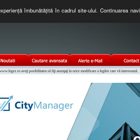
xperienţă îmbunătăţită în cadrul site-ului. Continuarea nav
e romaneasca. Un serviciu oferit gratuit de TNT COMPUTERS
w.legex.ro aveţi posibilitatea să fiţi anunţaţi la orice modificare a legilor care vă interesează.
Integrat al Parcului Auto