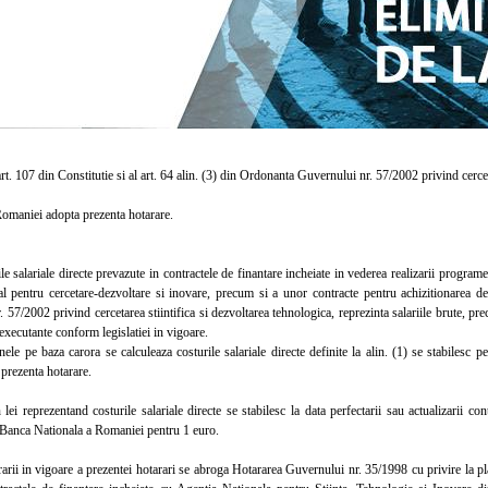
. 107 din Constitutie si al art. 64 alin. (3) din Ordonanta Guvernului nr. 57/2002 privind cerceta
aniei adopta prezenta hotarare.
salariale directe prevazute in contractele de finantare incheiate in vederea realizarii programel
al pentru cercetare-dezvoltare si inovare, precum si a unor contracte pentru achizitionarea de
 57/2002 privind cercetarea stiintifica si dezvoltarea tehnologica, reprezinta salariile brute, pre
e executante conform legislatiei in vigoare.
 pe baza carora se calculeaza costurile salariale directe definite la alin. (1) se stabilesc pe
 prezenta hotarare.
 reprezentand costurile salariale directe se stabilesc la data perfectarii sau actualizarii con
Banca Nationala a Romaniei pentru 1 euro.
ii in vigoare a prezentei hotarari se abroga Hotararea Guvernului nr. 35/1998 cu privire la pla