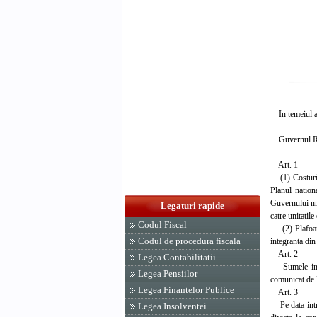
In temeiul art
Guvernul Rom
Art. 1
(1) Costurile 
Planul nation
Guvernului nr.
Legaturi rapide
catre unitatil
Codul Fiscal
(2) Plafoanele
Codul de procedura fiscala
integranta din
Art. 2
Legea Contabilitatii
Sumele in lei
Legea Pensiilor
comunicat de 
Legea Finantelor Publice
Art. 3
Pe data intrar
Legea Insolventei