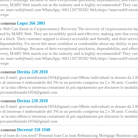
covery, MARV Web stands out in the industry and is highly recommended! They can 
ess: marv.web@mail.com WhatsApp;+601126730582 Web;https://marvweb9.wixsi
-expe
comentat
Legea 266 2001
 Web Can Assist in Cryptocurrency Recovery The recovery of cryptocurrencies ha
ized by MARV Web. They are incredibly quick and effective, making sure that ever
t a hitch. Their customer support is always accessible and friendly, and their servi
 dependability. I've never felt more confident or comfortable about my ability to pr
rrency holdings. Because of their exceptional quickness, dependability, and effect
covery, MARV Web stands out in the industry and is highly recommended! They can 
ess: marv.web@mail.com WhatsApp;+601126730582 Web;https://marvweb9.wixsi
-expe
comentat
Decizia 220 2018
no E-mail: giovannidinatale1954@­gmail.­com Offerte individuali in denaro da 2.0
o di interesse è rimborsabile del 3% in un periodo compreso tra 2 e 30 anni. Condiz
 se la mia offerta ti interessa contattami di più rapidamente per discutere le modali
 giovannidinatale1954@­gmail.­com
comentat
Decizia 220 2018
no E-mail: giovannidinatale1954@­gmail.­com Offerte individuali in denaro da 2.0
o di interesse è rimborsabile del 3% in un periodo compreso tra 2 e 30 anni. Condiz
 se la mia offerta ti interessa contattami di più rapidamente per discutere le modali
 giovannidinatale1954@­gmail.­com
comentat
Decretul 358 1948
 of loan do you need? Personal loan Car loan Refinancing Mortgage Business capit