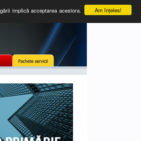
Am înţeles!
igării implică acceptarea acestora.