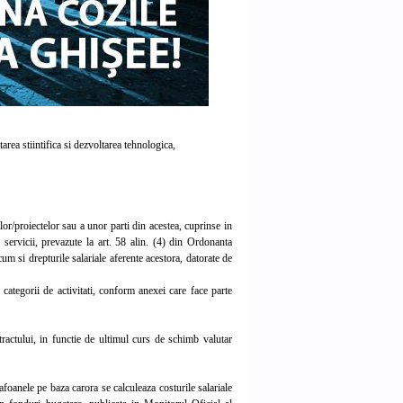
rea stiintifica si dezvoltarea tehnologica,
or/proiectelor sau a unor parti din acestea, cuprinse in
 servicii, prevazute la art. 58 alin. (4) din Ordonanta
cum si drepturile salariale aferente acestora, datorate de
 categorii de activitati, conform anexei care face parte
tractului, in functie de ultimul curs de schimb valutar
foanele pe baza carora se calculeaza costurile salariale