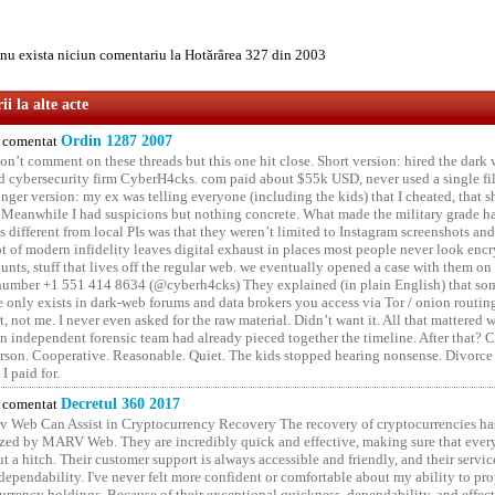
u exista niciun comentariu la Hotărârea 327 din 2003
i la alte acte
comentat
Ordin 1287 2007
on’t comment on these threads but this one hit close. Short version: hired the dark 
 cybersecurity firm CyberH4cks. com paid about $55k USD, never used a single file 
onger version: my ex was telling everyone (including the kids) that I cheated, that s
. Meanwhile I had suspicions but nothing concrete. What made the military grade ha
different from local PIs was that they weren’t limited to Instagram screenshots and
ot of modern infidelity leaves digital exhaust in places most people never look en
unts, stuff that lives off the regular web. we eventually opened a case with them on
number +1 551 414 8634 (@cyberh4cks) They explained (in plain English) that som
e only exists in dark-web forums and data brokers you access via Tor / onion routin
rt, not me. I never even asked for the raw material. Didn’t want it. All that mattered 
n independent forensic team had already pieced together the timeline. After that?
erson. Cooperative. Reasonable. Quiet. The kids stopped hearing nonsense. Divorce
I paid for.
comentat
Decretul 360 2017
 Web Can Assist in Cryptocurrency Recovery The recovery of cryptocurrencies ha
ized by MARV Web. They are incredibly quick and effective, making sure that ever
t a hitch. Their customer support is always accessible and friendly, and their servi
 dependability. I've never felt more confident or comfortable about my ability to pr
rrency holdings. Because of their exceptional quickness, dependability, and effect