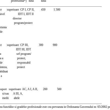
ional*) luna luna
_____________________________________________________________________
ati ce superioare CP I, CP II, 450 1.500
nivel IDT I, IDT II
l director
atii program/proiect
ienta
de
tati ce superioare CP III, 300 900
n IDT III, IDT
rea sef program/
ata a proiect,
r de responsabil
 sinteza, proiect
ilitati
 a
ti suport superioare AC, A I, A II, 200 500
 A III, A,
 altele
_____________________________________________________________________
 functiilor si gradelor profesionale este cea prevazuta in Ordonanta Guvernului nr. 65/2002 pri